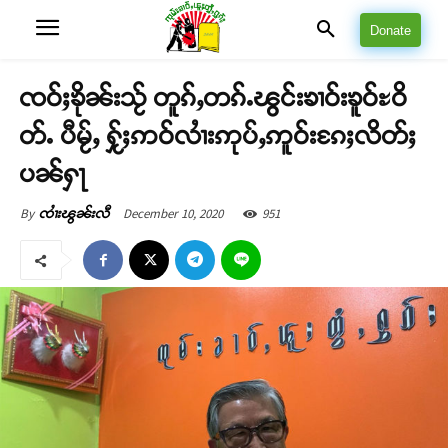
Donate
ၸဝ်ႈၶိုၼ်းသႂ် တူၵ်ႇတၵ်ႉၽွင်းၶၢဝ်းၶူဝ်ႊဝိ
တ်ႉ ပီမႂ်ႇ ႁႂ်ႈဢဝ်လၢႆးဢုပ်ႇဢူဝ်းၵႄႈလိတ်ႈ
ပၼ်ႁႃ
December 10, 2020
951
By
ၸၢႆးၽွၼ်းလီ