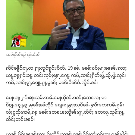
ၸဝ်ႈၶိုၼ်းသႂ် ၸႂ်ယဵၼ်
ဢိင်ၼိူဝ်ၵႃႇလ ႁႃႈလူင်ၶူဝ်ႊဝိတ်ႉ 19 ၼႆႉ မၼ်းၶဝ်ႈမႃးၼၼ်ႉလႄႈ
ယႃႇဝႃႈႁဝ်းၶႃႈ တင်းလုမ်ႈၾႃႉၵေႃႈ ဢမ်ႇၸၢင်ႈႁဵတ်းပွႆႇယႂ်ႇပွႆးလူင်၊
ဢမ်ႇၸၢင်ႈၵႂႃႇၵျေႃႇၵႂႃႇမူၼ်ႈ မၼ်းပဵၼ်ဝႆႉၸိူင်ႉၼႆ။
ပေႃးဝႃႈ ႁဝ်းၶႃႈသမ်ႉဢမ်ႇမေႃယိူၼ်ႉၵၼ်ႈသေလႄႈ ဢ
ဝ်ၵႂႃႇၵျေႃႇၵႂႃႇမူၼ်ႈၼႆၸိုင် ရေႃးၵႃႇႁႃႈလူင်ၼႆႉ ႁဝ်းတေဢမ်ႇၵုမ်း
လႆႈၵူၺ်းဢမ်ႇၵႃး မၼ်းတေၽႄႈတိူၼ်းၵႂႃႇထႅင်ႈ တေလူႉသုမ်းၵႂႃႇ
ထႅင်ႈတင်းၼမ်။
ယွၼ်ႉပိူဝ်ႈၼၼ်လႄႈ ၶႂ်ႈတိုၵ်းသူၼ်းၵူၼ်းၶိူဝ်းတႆးႁဝ်းၶႃႈ ၵူၼ်းမိူင်း