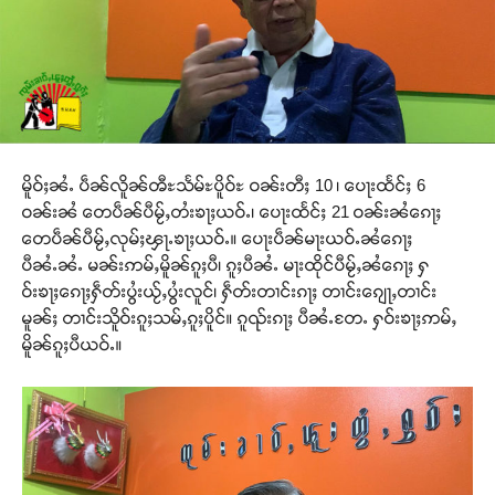
မိူဝ်ႈၼႆႉ ပဵၼ်လိူၼ်ၻီႊသႅမ်ႊပိူဝ်ႊ ဝၼ်းတီႈ 10 ၊ ပေႃးထႅင်ႈ 6
ဝၼ်းၼႆ တေပဵၼ်ပီမႂ်ႇတႆးၶႃႈယဝ်ႉ၊ ပေႃးထႅင်ႈ 21 ဝၼ်းၼႆၵေႃႈ
တေပဵၼ်ပီမႂ်ႇလုမ်ႈၾႃႉၶႃႈယဝ်ႉ။ ပေႃးပဵၼ်မႃးယဝ်ႉၼႆၵေႃႈ
ပီၼႆႉၼႆႉ မၼ်းဢမ်ႇမိူၼ်ၵူႈပီ၊ ၵူႈပီၼႆႉ မႃးထိုင်ပီမႂ်ႇၼႆၵေႃႈ ႁ
ဝ်းၶႃႈၵေႃႈႁဵတ်းပွႆးယႂ်ႇပွႆးလူင်၊ ႁဵတ်းတၢင်းၵႃႈ တၢင်းၵျေႃႇတၢင်း
မူၼ်ႈ တၢင်းသိူဝ်းၵူႈသမ်ႇၵူႈပိူင်။ ၵူၺ်းၵႃႈ ပီၼႆႉတႄႉ ႁဝ်းၶႃႈဢမ်ႇ
မိူၼ်ၵူႈပီယဝ်ႉ။