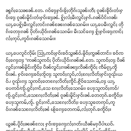
ၼွၵ်ႈသေၼၼ်ႉတႄႉ ၵဝ်ၶႃႈႁဝ်းၶႂ်ႈတိုၵ်းသူၼ်းတီႈ ၵူၼ်းၶိူဝ်းတႆးႁ
ဝ်းၶႃႈ ၵူၼ်းမိူင်းတႆးႁဝ်းၶႃႈၼႆႉ ႁႂ်ႈလႆႈမီးလွင်ႈႁၵ်ႉၵၼ်ပႅင်းၵၼ်၊
ယႃႇပေႁႂ်ႈမီးလွင်ႈၸင်းၵၼ်ၼႄးၵၼ်သေၵမ်း။ ယႃႇပေမီးလွင်ႈ တို
ၵ်းတေႃးၵၼ် ပိုတ်းယိုဝ်းၵၼ်သေၵမ်း၊ မီးသင်ၵေႃႈ ႁႂ်ႈႁဝ်းၶႃႈၸၢင်ႈ
လႆႈဢုပ်ႇဢူဝ်းၵၼ်သေၵမ်း။
ယႃႇပေလူင်လိုမ်း သြႃႇၸဝ်ႈႁဝ်းၶဝ်သွၼ်ဝႆႉမိူဝ်ႈဢွၼ်တၢင်း၊ ၶဝ်ၸ
ဝ်ႈၵေႃႈဝႃႈ “ဢၼ်သူၸဝ်ႈ ပိုတ်းယိုဝ်းၵၼ်ၼႆႉတႄႉ သူၸဝ်ႈဝႃႈ ပဵၼ်
လွင်ႈၵၢၼ်မိူင်းဢိူဝ်ႈ၊ ပဵၼ်လွင်ႈၵၢၼ်ၼႃႈလိၼ်ဢိူဝ်ႈ ၸဵမ်ၵႂႃႇၸိူ
ဝ်းၼႆႉ ႁဝ်းၵေႃႈၶဝ်ႈၸႂ်ဝႃႈ သူၸဝ်ႈလူဝ်ႇလႆႈၵႄႈလိတ်ႈႁင်းၵူၺ်းယ
ဝ်ႉ၊ ၵူၺ်းၵႃႈ သူၸဝ်ႈတေၵႄႈလိတ်ႈၸိူင်ႉႁိုဝ်သေဢမ်ႇဝႃႈ ယႃႇ
ပေဢဝ်/ၸႂ်ႉၵွင်ႈၵၢင်ႇသေ ၵႄႈလိတ်ႈသေၵမ်း၊ ပေႃးသူၸဝ်ႈဢဝ်/
ၸႂ်ႉၵွင်ႈၵၢင်ႇသေၵႄႈလိတ်ႈၼႆ ၵူၼ်းမိူင်းႁဝ်းၼႆႉတေတုၵ်ႉၶဢိူဝ်ႈ။
ပေႃးသူဢမ်ႇၸႂ်ႉ ၵွင်ႈၵၢင်ႇသေၵႄႈလိတ်ႈ၊ ပေႃးသူတေဢုပ်ႇဢူ
ဝ်းၵၼ်သေၵႄႈလိတ်ႈၼႆ ၽႂ်ၵေႃႈတေဢမ်ႇလႆႈတုၵ်ႉၶဢိူဝ်ႈ။
ယွၼ်ႉပိူဝ်ႈၼၼ်လႄႈ ႁဝ်းၶႃႈၵေႃႈလႆႈၵတ်းယဵၼ်မႃးပီပၢႆယဝ်ႉ
ဢၼ်ၵတ်းယဵၼ်မႃးပီပၢႆၼႆႉ ႁႂ်ႈႁဝ်းၶႃႈ လႆႈသိုပ်ႇၵမ်ၵုမ်းထိင်းၵႂႃႇ