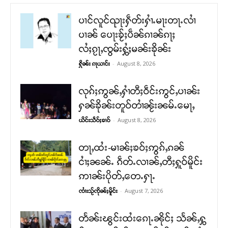
ပၢင်လူင်ၺႃးႁဵတ်းႁၢႆႉမႃးတႃႉလၢႆ
ပၢၼ် ​​ပေႃးၶႂ်ႈပဵၼ်ၵၢၼ်ၵႃႈ
လႆႈၵႂႃႇၸွမ်းႁွႆႈမၼ်းၶိုၼ်း
-
August 8, 2026
ႁိုၼ်း ၵႃယၢင်း
လုၵ်ႈဢွၼ်ႇႁၢႆတီႈဝဵင်းဢွင်ႇပၢၼ်း
ႁၼ်ၶိုၼ်းတူဝ်တၢႆၼႂ်းၼမ်ႉမေႃႇ
-
August 8, 2026
ယိင်းသဵဝ်ႈၶၢဝ်
တႃႇထႆး-မၢၼ်ႈၶဝ်ႈဢွၵ်ႇၵၼ်
ငၢႆႈၼၼ်ႉ ၵဵတ်ႉလၢၼ်ႇတီႈႁူဝ်မိူင်း
ဢၢၼ်းပိုတ်ႇတေႉႁႃႉ
-
August 7, 2026
ၸၢႆးသႂ်ၸိုၼ်ႈမိူင်း
တႅၼ်းၽွင်းထႆးၵေႃႉၼိုင်ႈ သႅၼ်ႇႁွ