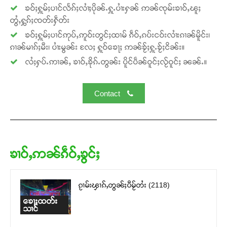
ၶဝ်ႈႁူမ်ႈပၢင်လႅၵ်ႈလၢႆႈပိုၼ်ႉႁူႉပၢႆးႁၼ် ဢၼ်ၸုမ်းၶၢဝ်ႇၽူႈ
တွႆႇႁွၵ်ႈၸတ်းႁဵတ်း
ၶဝ်ႈႁူမ်ႈပၢင်ဢုပ်ႇဢူဝ်းတွင်ႈထၢမ် ၵဵဝ်ႇၵပ်းငဝ်းလၢႆးၵၢၼ်မိူင်း၊
ၵၢၼ်မၢၵ်ႈမီး၊ ပၢႆးမွၼ်း လႄႈ ႁူဝ်ၶေႃႈ ဢၼ်ၶႂ်ႈႁူႉၶႂ်ႈငိၼ်း။
လႆႈႁပ်ႉဢၢၼ်ႇ ၶၢဝ်ႇၶိုၵ်ႉတွၼ်း ပိူင်ပဵၼ်ဝူင်ႈလႂ်ဝူင်ႈ ၼၼ်ႉ။
Contact
ၶၢဝ်ႇဢၼ်ၵဵဝ်ႇၶွင်ႈ
ၵႂၢမ်းၾၢၵ်ႇတွၼ်ႈပီမႂ်တႆး (2118)
ၶေႃႈထတ်း
သၢင်