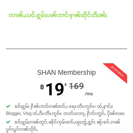
ဢၢၼ်ႇယဝ်ႉႁူမ်ႈပၼ်တၢင်းႁၼ်ထိုင်တီႈၼႆႈ
promotion
SHAN Membership
19
169
฿
฿
/mo
ၶဝ်ႈႁူမ်ႈ ႁဵၼ်းဢဝ်ၵၢၼ်ၶၢဝ်ႇ၊ ရေႊတီႊဢူဝ်ႊ၊ ထႆႇႁၢင်ႈ၊
Blogger, Vlog ထႆႇဝီႊတီႊဢူဝ်ႊ တတ်းတေႃႇ ႁဵတ်းဢွၵ်ႇ ပိုၼ်ၽႄႈ
ၶဝ်ႈႁူမ်ႈၵၢၼ်တူင်ႉၼိုင်ၸုမ်းၶၢဝ်ႇၽူႈတွႆႇႁွၵ်ႈ ၼႂ်းၶၵ်ႉၵၢၼ်
ပူၵ်းပွင်ၵၢၼ်သိုဝ်ႇ