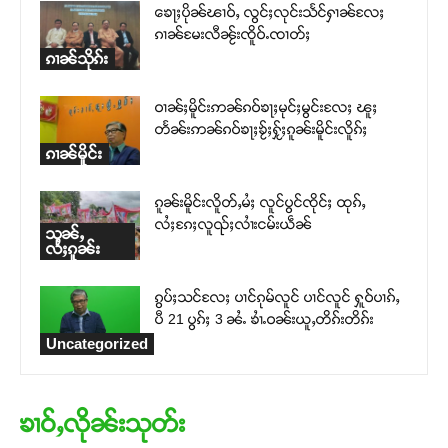
ၶေႃႈပိုၼ်ၽၢဝ်ႇ လွင်ႈလုင်းသႅင်ႁၢၼ်လႄႈ
ၵၢၼ်မႄးလီၼႂ်းၸိူဝ်ႉၸၢတ်ႈ
ၵၢၼ်သိုၵ်း
ဝၢၼ်ႈမိူင်းဢၼ်ၵဝ်ၶႃႈမုင်ႈမွင်းလႄႈ ၽူႈ
တႅၼ်းဢၼ်ၵဝ်ၶႃႈၶႂ်ႈႁႂ်ႈၵူၼ်းမိူင်းလိူၵ်ႈ
ၵၢၼ်မိူင်း
ၵူၼ်းမိူင်းလိူတ်ႇမႆႈ လူင်ပွင်ၸိုင်ႈ ထုၵ်ႇ
လႆႈၵႄႈလူၺ်ႈလၢႆးငမ်းယဵၼ်
သုၼ်ႇ
လႆႈၵူၼ်း
ၵွပ်ႈသင်လႄႈ ပၢင်ၵုမ်လူင် ပၢင်လူင် ႁူဝ်ပၢၵ်ႇ
ပီ 21 ပွၵ်ႈ 3 ၼႆႉ ၶၢႆႉဝၼ်းယူႇတိၵ်းတိၵ်း
Uncategorized
ၶၢဝ်ႇလိုၼ်းသုတ်း