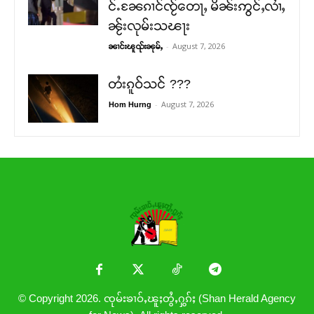
င်ႉၼႄၵၢင်ၸႂ်တေႃႇ မိၼ်းဢွင်ႇလၢႆႇ
ၼႂ်းလုမ်းသၽႃး
-
August 7, 2026
ၼၢင်းၽူၺ်းၼုမ်ႇ
တႆးၵူဝ်သင် ???
-
August 7, 2026
Hom Hurng
© Copyright 2026. ၸုမ်းၶၢဝ်ႇၽူႈတွႆႇႁွၵ်ႈ (Shan Herald Agency