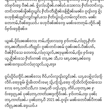
တႆးႁဝ်းၶႃႈ ပီၼႆႉၼႆႉ ႁႂ်ႈလႆႈယိူၼ်ႉၵၼ်ႈဝႆႉသေလႄႈ ႁဵတ်းတၢင်းလူႇ
တၢင်းတၢၼ်းမိူၼ်ၵူႈပွၵ်ႈ ႁဵတ်းတီႈႁိူၼ်းၽႂ်ႁိူၼ်းမၼ်း၊ ၵူၺ်းၵႃႈ ႁႂ်ႈ
ပေႃးၶိုၼ်ႈၵျွင်းလွင်းမွၵ်ႇသေ ႁဵတ်းပွႆးယႂ်ႇလၢမ်းလူင်တႄႉ မၼ်း
တေဢမ်ႇပဵၼ်ၶႃႈယဝ်ႉ၊ ပေႃးပဵၼ်ၼႆၵေႃႈ မၼ်းတေတုမ်ႉတိူဝ်ႉၼိူ
ဝ်ႁဝ်းၶႃႈၶိုၼ်း။
ယွၼ်ႉပိူဝ်ႈၼၼ်လႄႈ ဢမ်ႇၸႂ်ႈလႄႈဝႃႈ ႁဝ်းဢမ်ႇလႆႈၵႂႃႇႁဵတ်း
တႃႇၼတီႈဝတ်ႉတီႈၵျွင်း ၵူၼ်းတင်းၼမ် ၵူၼ်းၼပ်ႉပဵၼ်ပၢၵ်ႇ
ပဵၼ်ႁဵင်သေ တေဢမ်ႇလႆႈၵုသူလ်ႇၼႃးမုၼ်ဢမ်ႇၸႂ်ႈ၊ ႁဝ်းၶႃႈ
ယူႇႁိူၼ်းသေ ႁဵတ်းၵၢၼ် တႃႇၼ သီႇလ ၽႃႇဝၼႃႇၼႆၵေႃႈ
မၼ်းၵေႃႈယင်းလႆႈၵုသူလ်ႇယူႇၶႃႈ။
ၵွပ်ႈပိူဝ်ႈၸိူင်ႉၼၼ်လႄႈ ၵဵဝ်ႇၵပ်းလူၺ်ႈလွင်ႈၼႆႉ ယႃႇပေႁႂ်ႈလႆႈၸႂ်
လဵၵ်ႉၶေႃးၶူမ်၊ ႁႂ်ႈမီးတၢင်းမေႃ သႂ်ႇၸႂ်သႂ်ႇၶေႃး ၸႂ်သိလ်ၸႂ်ထမ်းသေ
လႄႈ ၵေႃႇသၢင်ႈသီႇလ သမႃႇထိ ပၺ်ႇၺႃႇ ဢိၵ်ႇပႃးတႃႇၼ ႁ
ဝ်းၶႃႈၵႂႃႇၼႆ ပုၼ်ႈတႃႇၸၢတ်ႈၼႃႈၸိူဝ်းၼႆႉ ႁဝ်းဢမ်ႇဝႃႈ၊ ပုၼ်ႈ
တႃႇၸၢတ်ႈၼႆႉ၊ ပုၼ်ႈတႃႇပီ 2021 ၼႆႉၵူၺ်း မၼ်းတေပဵၼ်ပီဢၼ်
လီၵႂႃႇၼၼ်ႉၶႃႈယဝ်ႉ။