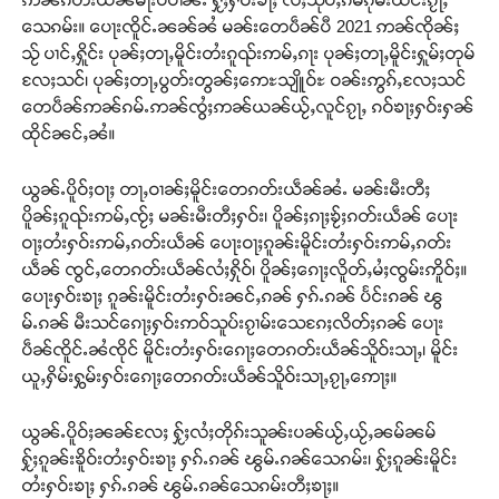
သေၵမ်း။ ပေႃးၸိူင်ႉၼၼ်ၼႆ မၼ်းတေပဵၼ်ပီ 2021 ဢၼ်ၸိုၼ်ႈ
သႂ် ပၢင်ႇႁိူင်း ပုၼ်ႈတႃႇမိူင်းတႆးၵူၺ်းဢမ်ႇၵႃး ပုၼ်ႈတႃႇမိူင်းႁူမ်ႈတုမ်
လႄႈသင်၊ ပုၼ်ႈတႃႇပွတ်းတွၼ်ႈဢေႊသျိူဝ်ႊ ဝၼ်းဢွၵ်ႇလႄႈသင်
တေပဵၼ်ဢၼ်ၵမ်ႉဢၼ်ၸွႆႈဢၼ်ယၼ်ယႂ်ႇလူင်ၵႂႃႇ ၵဝ်ၶႃႈႁဝ်းႁၼ်
ထိုင်ၼင်ႇၼႆ။
ယွၼ်ႉပိူဝ်ႈဝႃႈ တႃႇဝၢၼ်ႈမိူင်းတေၵတ်းယဵၼ်ၼႆႉ မၼ်းမီးတီႈ
ပိူၼ်ႈၵူၺ်းဢမ်ႇၸႂ်ႈ မၼ်းမီးတီႈႁဝ်း၊ ပိူၼ်ႈၵႃႈၶႂ်ႈၵတ်းယဵၼ် ပေႃး
ဝႃႈတႆးႁဝ်းဢမ်ႇၵတ်းယဵၼ် ပေႃးဝႃႈၵူၼ်းမိူင်းတႆးႁဝ်းဢမ်ႇၵတ်း
ယဵၼ် ၸွင်ႇတေၵတ်းယဵၼ်လႆႈႁိုဝ်၊ ပိူၼ်ႈၵေႃႈလိူတ်ႇမႆႈၸွမ်းဢိူဝ်ႈ။
ပေႃးႁဝ်းၶႃႈ ၵူၼ်းမိူင်းတႆးႁဝ်းၼင်ႇၵၼ် ႁၵ်ႉၵၼ် ပႅင်းၵၼ် ၽွ
Support SHAN
မ်ႉၵၼ် မီးသင်ၵေႃႈႁဝ်းဢဝ်သူပ်းၵႂၢမ်းသေၵႄႈလိတ်ႈၵၼ် ပေႃး
ပဵၼ်ၸိူင်ႉၼႆၸိုင် မိူင်းတႆးႁဝ်းၵေႃႈတေၵတ်းယဵၼ်သိူဝ်းသႃႇ၊ မိူင်း
တႃႇႁႂ်ႈသဵင်ၵၢင်ၸႂ်ၵူၼ်းမိူင်း ၵူႈတီႈၵူႈလႅၼ်ပေႃးတေၸွ
ယူႇႁိမ်းႁွမ်းႁဝ်းၵေႃႈတေၵတ်းယဵၼ်သိူဝ်းသႃႇၵႂႃႇဢေႃႈ။
တ်ႇ တူဝ်ႈလုမ်ႈၾႃႉၼၼ်ႉ ၶဝ်ႈႁူမ်ႈၵမ်ႉထႅမ် ၸုမ်းၶၢ
ဝ်ႇၽူႈတွႆႇႁွၵ်ႈ လႆႈယူႇၶႃႈဢေႃႈ။
ယွၼ်ႉပိူဝ်ႈၼၼ်လႄႈ ႁႂ်ႈလႆႈတိုၵ်းသူၼ်းပၼ်ယႂ်ႇယႂ်ႇၼမ်ၼမ်
ႁႂ်ႈၵူၼ်းၶိူဝ်းတႆးႁဝ်းၶႃႈ ႁၵ်ႉၵၼ် ၽွမ်ႉၵၼ်သေၵမ်း၊ ႁႂ်ႈၵူၼ်းမိူင်း
Donate Now
တႆးႁဝ်းၶႃႈ ႁၵ်ႉၵၼ် ၽွမ်ႉၵၼ်သေၵမ်းတီႈၶႃႈ။