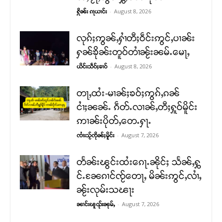
-
August 8, 2026
ႁိုၼ်း ၵႃယၢင်း
လုၵ်ႈဢွၼ်ႇႁၢႆတီႈဝဵင်းဢွင်ႇပၢၼ်း
ႁၼ်ၶိုၼ်းတူဝ်တၢႆၼႂ်းၼမ်ႉမေႃႇ
-
August 8, 2026
ယိင်းသဵဝ်ႈၶၢဝ်
တႃႇထႆး-မၢၼ်ႈၶဝ်ႈဢွၵ်ႇၵၼ်
ငၢႆႈၼၼ်ႉ ၵဵတ်ႉလၢၼ်ႇတီႈႁူဝ်မိူင်း
ဢၢၼ်းပိုတ်ႇတေႉႁႃႉ
-
August 7, 2026
ၸၢႆးသႂ်ၸိုၼ်ႈမိူင်း
တႅၼ်းၽွင်းထႆးၵေႃႉၼိုင်ႈ သႅၼ်ႇႁွ
င်ႉၼႄၵၢင်ၸႂ်တေႃႇ မိၼ်းဢွင်ႇလၢႆႇ
ၼႂ်းလုမ်းသၽႃး
-
August 7, 2026
ၼၢင်းၽူၺ်းၼုမ်ႇ