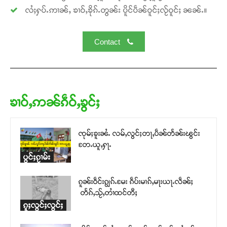
လႆႈႁပ်ႉဢၢၼ်ႇ ၶၢဝ်ႇၶိုၵ်ႉတွၼ်း ပိူင်ပဵၼ်ဝူင်ႈလႂ်ဝူင်ႈ ၼၼ်ႉ။
Contact
ၶၢဝ်ႇဢၼ်ၵဵဝ်ႇၶွင်ႈ
ၸုမ်ႈၶူးၼႆႉ လမ်ႇလွင်ႈတႃႇပဵၼ်တႅၼ်းၽွင်း
တႄႉယူႇႁႃႉ
ပွင်ႈၵႂၢမ်း
ၵူၼ်းဝဵင်းၵျွၵ်ႉမႄး ၵဵပ်းမၢၵ်ႇမႃးယႃႉလဵၼ်ႈ
တႅၵ်ႇသႂ်ႇတၢႆထင်တီႈ
ၵူႈလွင်ႈလွင်ႈ