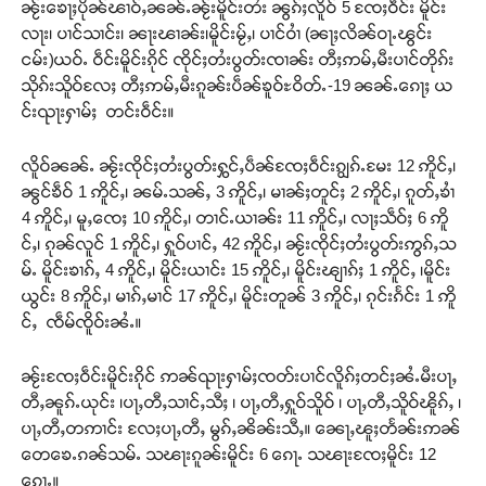
ၼႂ်းၶေႃႈပိုၼ်ၽၢဝ်ႇၼၼ်ႉၼႂ်းမိူင်းတႆး ၼွၵ်ႈလိူဝ် 5 ၸႄႈဝဵင်း မိူင်း
လႃး၊ ပၢင်သၢင်း၊ ၼႃးၽၢၼ်း၊မိူင်းမႂ်ႇ၊ ပၢင်ဝၢႆ (ၼႃႈလိၼ်ဝႃႉၽွင်း
ငမ်း)ယဝ်ႉ ဝဵင်းမိူင်းၵိုင် ၸိုင်ႈတႆးပွတ်းၸၢၼ်း တီႈဢမ်ႇမီးပၢင်တိုၵ်း
သိုၵ်းသိူဝ်လႄႈ တီႈဢမ်ႇမီးၵူၼ်းပဵၼ်ၶူဝ်ႊဝိတ်ႉ-19 ၼၼ်ႉၵေႃႈ ယ
င်းၺႃးႁၢမ်ႈ တင်းဝဵင်း။
လိူဝ်ၼၼ်ႉ ၼႂ်းၸိုင်ႈတႆးပွတ်းႁွင်ႇပဵၼ်ၸႄႈဝဵင်းၵျွၵ်ႉမႄး 12 ဢိူင်ႇ၊
ၼွင်ၶဵဝ် 1 ဢိူင်ႇ၊ ၼမ်ႉသၼ်ႇ 3 ဢိူင်ႇ၊ မၢၼ်ႈတူင်ႈ 2 ဢိူင်ႇ၊ ၵူတ်ႇၶၢႆ
4 ဢိူင်ႇ၊ မူႇၸေႈ 10 ဢိူင်ႇ၊ တၢင်ႉယၢၼ်း 11 ဢိူင်ႇ၊ လႃႈသဵဝ်ႈ 6 ဢိူ
င်ႇ၊ ၵုၼ်လူင် 1 ဢိူင်ႇ၊ ႁူဝ်ပၢင်ႇ 42 ဢိူင်ႇ၊ ၼႂ်းၸိုင်ႈတႆးပွတ်းဢွၵ်ႇသ
မ်ႉ မိူင်းၶၢၵ်ႇ 4 ဢိူင်ႇ၊ မိူင်းယၢင်း 15 ဢိူင်ႇ၊ မိူင်းၽျၢၵ်ႈ 1 ဢိူင်ႇ ၊မိူင်း
ယွင်း 8 ဢိူင်ႇ၊ မၢၵ်ႇမၢင် 17 ဢိူင်ႇ၊ မိူင်းတူၼ် 3 ဢိူင်ႇ၊ ၵုင်းၵႅင်း 1 ဢိူ
င်ႇ ၸဵမ်ၸိူဝ်းၼႆႉ။
ၼႂ်းၸႄႈဝဵင်းမိူင်းၵိုင် ဢၼ်ၺႃးႁၢမ်ႈၸတ်းပၢင်လိူၵ်ႈတင်ႈၼႆႉမီးပႃႇ
တီႇၼူၵ်ႉယုင်း ၊ပႃႇတီႇသၢင်ႇသီႈ ၊ ပႃႇတီႇႁူဝ်သိူဝ် ၊ ပႃႇတီႇသိူဝ်ၽိူၵ်ႇ ၊
ပႃႇတီႇတဢၢင်း လႄႈပႃႇတီႇ မွၵ်ႇၼိၼ်းသီႇ။ ၼေႃႇၽူႈတႅၼ်းဢၼ်
တေၶေႉၵၼ်သမ်ႉ သၽႃးၵူၼ်းမိူင်း 6 ၵေႃႉ သၽႃးၸႄႈမိူင်း 12
ၵေႃႉ။