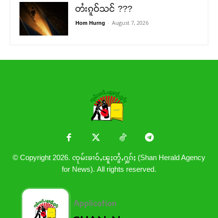
တႆးၵူဝ်သင် ???
-
August 7, 2026
Hom Hurng
© Copyright 2026. ၸုမ်းၶၢဝ်ႇၽူႈတွႆႇႁွၵ်ႈ (Shan Herald Agency
for News). All rights reserved.