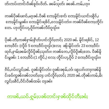
တ်းၸပ်းတၢင်းပဵၼ်ၶူဝ်ႊဝိတ်ႉ ၼမ်သုတ်း ၼၼ်ႉဢမ်ႇပႃး။
ဢၼ်ပိုၼ်ၽၢဝ်ႇမႃးၼႆႉပဵၼ် ၸႄႈမိူင်းၶၢင်၊ ၸႄႈမိူင်းယၢင်းၽိူၵ်ႇ၊
ၸႄႈမိူင်းမွၼ်း၊ ၸႄႈမိူင်းရၶႅင်ႇလႄႈမိူင်းတႆး။ ဢၼ်ပဵၼ်ၸႄႈတိူင်း
တႄႉ ပႃးတိူင်းပႃႇၵိူဝ်ဢၼ်လဵဝ်ၵူၺ်း။
ပိုၼ်ႉတီႈဢၼ်ႁၢမ်ႈႁဵတ်းပၢင်လိူၵ်ႈတင်ႈ 2020 ၼႆႉ မိူင်းရၶႅင်ႇ 12
ၸႄႈဝဵင်း (လိူဝ် 5 ၸႄႈဝဵင်းၵူၺ်း)လႄႈ ၼႂ်းမိူင်းတႆး 23 ၸႄႈဝဵင်း
ထုၵ်ႇႁၢမ်ႈၼမ်လိူဝ်ပိူၼ်ႈသုတ်း။ ဢၼ်ဢေႇလိူဝ်ပိူၼ်ႈတႄႉ ပဵၼ်မိူ
င်းမွၼ်း 1 ၸႄႈဝဵင်း(1 ဢိူင်ႇ) လႄႈ တိူင်းပႃႇၵိူဝ် 2 ၸေႈဝဵင်းၵူၺ်း။
ၵဵဝ်ႇၵပ်းလွင်ႈၼႆႉ ၵူၼ်းမိူင်းတႆး၊ ၵူၼ်းၼုမ်ႇတႆ၊ ၽူႈပၵ်းတႃၵၢၼ်မိူ
င်းၶဝ်ဢွၼ်ၵၼ်လၢတ်ႈဝႃႈ ပၢင်လိူၵ်ႈတင်ႈ 2020 ၼႆႉတိုၼ်းဢမ်ႇမီး
လွင်ႈၽဵင်ႇပဵင်းပဵၼ်ထမ်း ဝႃႈၼႆ။
ဢၢၼ်ႇယဝ်ႉႁူမ်ႈပၼ်တၢင်းႁၼ်ထိုင်တီႈၼႆႈ