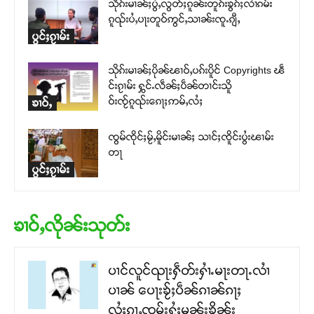
သိုၵ်းမၢၼ်ႈပွႆႇလွတ်ႈၵူၼ်းတူၵ်းၶွၵ်ႈလၢႆၵမ်း
ၵူၺ်းပႆႇပႃးတူဝ်ဢွင်ႇသၢၼ်းၸူႉၵျီႇ
ပွင်ႈၵႂၢမ်း
သိုၵ်းမၢၼ်ႈပိုၼ်ၽၢဝ်ႇပၵ်းပိူင် Copyrights ၽဵ
င်းၵႂၢမ်း ႁွင်ႉလဵၼ်ႈပဵၼ်တၢင်းသိူ
ဝ်းၸႂ်ၵူၺ်းၵေႃႈဢမ်ႇလႆႈ
ၶၢဝ်ႇ
ၸွမ်ၸိုင်ႈမႂ်ႇမိူင်းမၢၼ်ႈ သၢင်ႈၸိူင်းပွႆးၽၢမ်း
တႃ
ပွင်ႈၵႂၢမ်း
ၶၢဝ်ႇလိုၼ်းသုတ်း
ပၢင်လူင်ၺႃးႁဵတ်းႁၢႆႉမႃးတႃႉလၢႆ
ပၢၼ် ​​ပေႃးၶႂ်ႈပဵၼ်ၵၢၼ်ၵႃႈ
လႆႈၵႂႃႇၸွမ်းႁွႆႈမၼ်းၶိုၼ်း