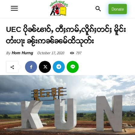
Donate
UEC ပိုၼ်ၽၢဝ်ႇ တီႈဢမ်ႇလိူၵ်ႈတင်ႈ မိူင်း
တႆးပႃး ၼႂ်းဢၼ်ၼမ်ထိသုတ်း
October 17, 2020
797
By
Hom Hurng