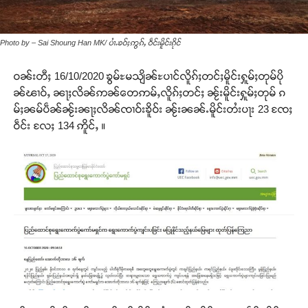
Photo by – Sai Shoung Han MK/ ပၢႆႉၶဝ်ႈဢွၵ်ႇ ဝဵင်းမိူင်းၵိုင်
ဝၼ်းတီႈ 16/10/2020 ၶွမ်ႊမသျိၼ်ႊပၢင်လိူၵ်ႈတင်ႈမိူင်းႁူမ်ႈတုမ်ပို
ၼ်ၽၢဝ်ႇ ၼႃႈလိၼ်ဢၼ်တေဢမ်ႇလိူၵ်ႈတင်ႈ ၼႂ်းမိူင်းႁူမ်ႈတုမ် ၵ
မ်ႈၼမ်ပဵၼ်ၼႂ်းၼႃႈလိၼ်ၸၢဝ်းၶိူဝ်း ၼႂ်းၼၼ်ႉမိူင်းတႆးပႃး 23 ၸႄႈ
ဝဵင်း လႄႈ 134 ဢိူင်ႇ ။