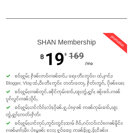
Support SHAN
တႃႇႁႂ်ႈသဵင်ၵၢင်ၸႂ်ၵူၼ်းမိူင်း ၵူႈတီႈၵူႈလႅၼ်ပေႃးတေၸွ
တ်ႇ တူဝ်ႈလုမ်ႈၾႃႉၼၼ်ႉ ၶဝ်ႈႁူမ်ႈၵမ်ႉထႅမ် ၸုမ်းၶၢ
ဝ်ႇၽူႈတွႆႇႁွၵ်ႈ လႆႈယူႇၶႃႈဢေႃႈ။
promotion
SHAN Membership
Donate Now
19
169
฿
฿
/mo
ၶဝ်ႈႁူမ်ႈ ႁဵၼ်းဢဝ်ၵၢၼ်ၶၢဝ်ႇ၊ ရေႊတီႊဢူဝ်ႊ၊ ထႆႇႁၢင်ႈ၊
Blogger, Vlog ထႆႇဝီႊတီႊဢူဝ်ႊ တတ်းတေႃႇ ႁဵတ်းဢွၵ်ႇ ပိုၼ်ၽႄႈ
ၶဝ်ႈႁူမ်ႈၵၢၼ်တူင်ႉၼိုင်ၸုမ်းၶၢဝ်ႇၽူႈတွႆႇႁွၵ်ႈ ၼႂ်းၶၵ်ႉၵၢၼ်
ပူၵ်းပွင်ၵၢၼ်သိုဝ်ႇ
ၶဝ်ႈႁူမ်ႈပၢင်လႅၵ်ႈလၢႆႈပိုၼ်ႉႁူႉပၢႆးႁၼ် ဢၼ်ၸုမ်းၶၢဝ်ႇၽူႈ
တွႆႇႁွၵ်ႈၸတ်းႁဵတ်း
ၶဝ်ႈႁူမ်ႈပၢင်ဢုပ်ႇဢူဝ်းတွင်ႈထၢမ် ၵဵဝ်ႇၵပ်းငဝ်းလၢႆးၵၢၼ်မိူင်း၊
ၵၢၼ်မၢၵ်ႈမီး၊ ပၢႆးမွၼ်း လႄႈ ႁူဝ်ၶေႃႈ ဢၼ်ၶႂ်ႈႁူႉၶႂ်ႈငိၼ်း။