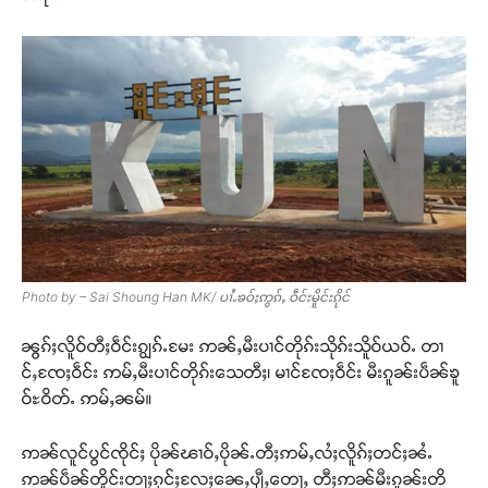
Photo by – Sai Shoung Han MK/ ပၢႆႉၶဝ်ႈဢွၵ်ႇ ဝဵင်းမိူင်းၵိုင်
ၼွၵ်ႈလိူဝ်တီႈဝဵင်းၵျွၵ်ႉမႄး ဢၼ်ႇမီးပၢင်တိုၵ်းသိုၵ်းသိူဝ်ယဝ်ႉ တၢ
င်ႇၸႄႈဝဵင်း ဢမ်ႇမီးပၢင်တိုၵ်းသေတီႈ၊ မၢင်ၸႄႈဝဵင်း မီးၵူၼ်းပဵၼ်ၶူ
ဝ်ႊဝိတ်ႉ ဢမ်ႇၼမ်။
ဢၼ်လူင်ပွင်ၸိုင်ႈ ပိုၼ်ၽၢဝ်ႇပိုၼ်ႉတီႈဢမ်ႇလႆႈလိူၵ်ႈတင်ႈၼႆႉ
ဢၼ်ပဵၼ်တိူင်းတႃႈၵုင်ႈလႄႈၼေႇပျီႇတေႃႇ တီႈဢၼ်မီးၵူၼ်းတိ