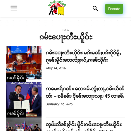
Donate
TAG
ၵမ်ႊပေႃႊတီႊယိူဝ်ႊ
ၵမ်ႊပေႃႊတီႊယိူဝ်ႊ မၵ်းမၼ်ႈပၵ်းပိူင်မႂ်ႇ
ၵူၼ်းမိူင်းတေလႆႈႁၢပ်ႇၵၢၼ်သိုၵ်း
May 14, 2026
ၵၢၼ်မိူင်း
ဢမေႊရိၵၼ်ႊ တေၵမ်ႉၸွႆႈတႃႇငမ်းယဵၼ်
ထႆး – ၶမဵၼ်ႊ ငိုၼ်းတေႃႊလႃႊ 45 လၢၼ်ႉ
January 12, 2026
ၵၢၼ်မိူင်း
ၸုမ်းလဵၼ်ႈႁႅင်း မိူင်းၵမ်ႊပေႃႊတီႊယိူဝ်ႊ