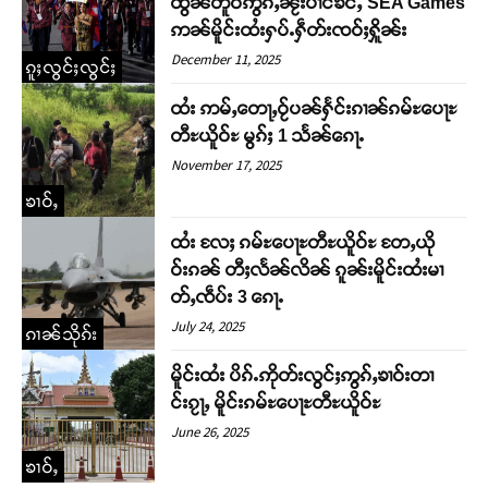
ထွၼ်တူဝ်ဢွၵ်ႇၼႂ်းပၢင်ၶႅင်ႇ SEA Games
ဢၼ်မိူင်းထႆးႁပ်ႉႁဵတ်းၸဝ်ႈႁိူၼ်း
December 11, 2025
ၵူႈလွင်ႈလွင်ႈ
ထႆး ဢမ်ႇတေႃႇဝႂ်ပၼ်ႁႅင်းၵၢၼ်ၵမ်ႊပေႃႊ
တီႊယိူဝ်ႊ မွၵ်ႈ 1 သႅၼ်ၵေႃႉ
November 17, 2025
ၶၢဝ်ႇ
ထႆး လႄႈ ၵမ်ႊပေႃႊတီႊယိူဝ်ႊ တႄႇယို
ဝ်းၵၼ် တီႈလႅၼ်လိၼ် ၵူၼ်းမိူင်းထႆးမၢ
တ်ႇၸဵပ်း 3 ၵေႃႉ
July 24, 2025
ၵၢၼ်သိုၵ်း
မိူင်းထႆး ပိၵ်ႉဢိုတ်းလွင်ႈဢွၵ်ႇၶၢဝ်းတၢ
င်းၵႂႃႇ မိူင်းၵမ်ႊပေႃႊတီႊယိူဝ်ႊ
June 26, 2025
ၶၢဝ်ႇ