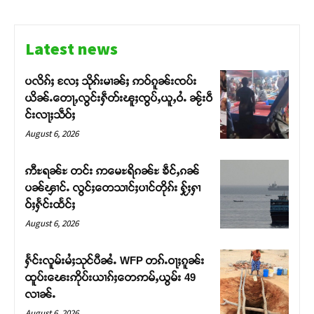
Latest news
ပလိၵ်ႈ လႄႈ သိုၵ်းမၢၼ်ႈ ဢဝ်ၵူၼ်းၸပ်း
Support SHAN
ယိၼ်ႉတေႃႇလွင်းႁဵတ်းၽူႈၸွပ်ႇယူႇဝႆႉ ၼႂ်းဝဵ
င်းလႃႈသဵဝ်ႈ
တႃႇႁႂ်ႈသဵင်ၵၢင်ၸႂ်ၵူၼ်းမိူင်း ၵူႈတီႈၵူႈလႅၼ်ပေႃးတေၸွ
August 6, 2026
တ်ႇ တူဝ်ႈလုမ်ႈၾႃႉၼၼ်ႉ ၶဝ်ႈႁူမ်ႈၵမ်ႉထႅမ် ၸုမ်းၶၢ
ဝ်ႇၽူႈတွႆႇႁွၵ်ႈ လႆႈယူႇၶႃႈဢေႃႈ။
ဢီႊရၼ်ႊ တင်း ဢမေႊရိၵၼ်ႊ ၶဵင်ႇၵၼ်
ပၼ်ၾၢင်ႉ လွင်ႈတေသၢင်ႈပၢင်တိုၵ်း ႁႂ်ႈႁၢ
Donate Now
ဝ်ႈႁႅင်းထႅင်ႈ
August 6, 2026
ႁႅင်းလူမ်းမႆႈသုင်ပီၼႆႉ WFP တၵ်ႉဝႃႈၵူၼ်း
ထူပ်းၽေးဢိုပ်းယၢၵ်ႈတေဢမ်ႇယွမ်း 49
လၢၼ်ႉ
August 6, 2026