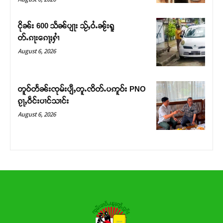
ငိုၼ်း 600 သႅၼ်ပျႃး သႂ်ႇဝႆႉၼႂ်းရူ
တ်ႉၵႃးၵေႃႈႁၢႆ
August 6, 2026
တူဝ်တႅၼ်းၸုမ်းပျီႇတူႉၸိတ်ႉပဢူဝ်း PNO
ၵႂႃႇဝဵင်းပၢင်သၢင်း
August 6, 2026