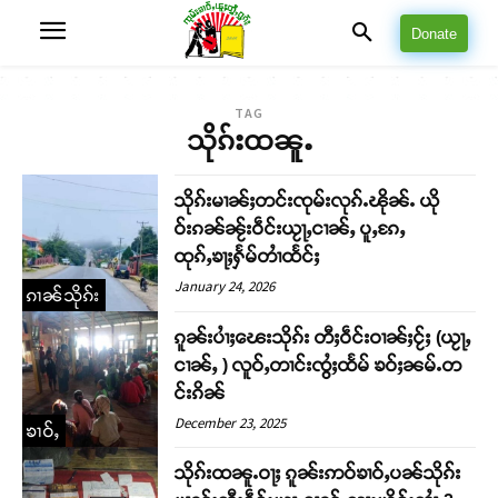
Donate
TAG
သိုၵ်းထၼူႉ
သိုၵ်းမၢၼ်ႈတင်းၸုမ်းလုၵ်ႉၽိုၼ်ႉ ယို
ဝ်းၵၼ်ၼႂ်းဝဵင်းယႂႃႇငၢၼ်ႇ ပူႇၵႄႇ
ထုၵ်ႇၶႃႈႁႅမ်တၢႆထႅင်ႈ
January 24, 2026
ၵၢၼ်သိုၵ်း
ၵူၼ်းပၢႆႈၽေးသိုၵ်း တီႈဝဵင်းဝၢၼ်ႈငႂ်ႈ (ယႂႃႇ
ငၢၼ်ႇ ) လူဝ်ႇတၢင်းၸွႆႈထႅမ် ၶဝ်ႈၼမ်ႉတ
င်းၵိၼ်
December 23, 2025
ၶၢဝ်ႇ
သိုၵ်းထၼူႉဝႃႈ ၵူၼ်းဢဝ်ၶၢဝ်ႇပၼ်သိုၵ်း