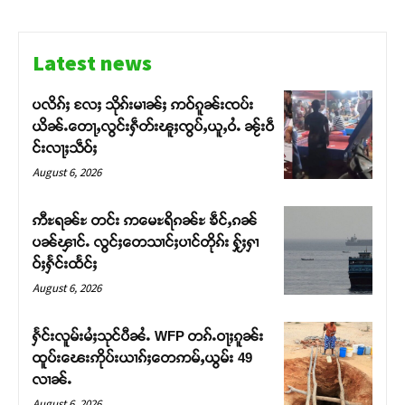
Latest news
ပလိၵ်ႈ လႄႈ သိုၵ်းမၢၼ်ႈ ဢဝ်ၵူၼ်းၸပ်း
Support SHAN
ယိၼ်ႉတေႃႇလွင်းႁဵတ်းၽူႈၸွပ်ႇယူႇဝႆႉ ၼႂ်းဝဵ
င်းလႃႈသဵဝ်ႈ
တႃႇႁႂ်ႈသဵင်ၵၢင်ၸႂ်ၵူၼ်းမိူင်း ၵူႈတီႈၵူႈလႅၼ်ပေႃးတေၸွ
August 6, 2026
တ်ႇ တူဝ်ႈလုမ်ႈၾႃႉၼၼ်ႉ ၶဝ်ႈႁူမ်ႈၵမ်ႉထႅမ် ၸုမ်းၶၢ
ဝ်ႇၽူႈတွႆႇႁွၵ်ႈ လႆႈယူႇၶႃႈဢေႃႈ။
ဢီႊရၼ်ႊ တင်း ဢမေႊရိၵၼ်ႊ ၶဵင်ႇၵၼ်
ပၼ်ၾၢင်ႉ လွင်ႈတေသၢင်ႈပၢင်တိုၵ်း ႁႂ်ႈႁၢ
Donate Now
ဝ်ႈႁႅင်းထႅင်ႈ
August 6, 2026
ႁႅင်းလူမ်းမႆႈသုင်ပီၼႆႉ WFP တၵ်ႉဝႃႈၵူၼ်း
ထူပ်းၽေးဢိုပ်းယၢၵ်ႈတေဢမ်ႇယွမ်း 49
လၢၼ်ႉ
August 6, 2026