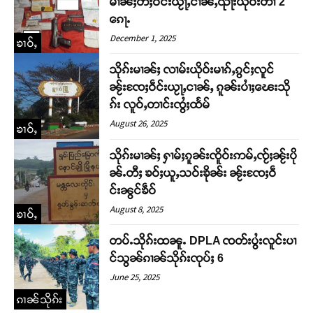
မၢၼ်ႈတီႈဝဵင်းယႂႃႇငၢၼ်ႇၺႃးယိုဝ်းတၢႆ 2
ၵေႃႉ
December 1, 2025
ၶၢဝ်ႇ
သိုၵ်းမၢၼ်ႈ လၢမ်းယိုဝ်းမၢၵ်ႇၵွင်ႈလူင်
ၼႂ်းၸႄႈဝဵင်းယႂႃႇငၢၼ်ႇ ၵူၼ်းပၢႆႈၽေးသို
ၵ်း လူဝ်ႇတၢင်းၸွႆႈထႅမ်
August 26, 2025
ၶၢဝ်ႇ
သိုၵ်းမၢၼ်ႈ ႁၢမ်ႈၵူၼ်းၸိူဝ်းဢမ်ႇၸႂ်ႈၼႂ်းပို
ၼ်ႉတီႈ ၶဝ်ႈယူႇသဝ်းၶိုၼ်း ၼႂ်းၸႄႈဝဵ
င်းၼွင်ၶဵဝ်
August 8, 2025
ၶၢဝ်ႇ
တပ်ႉသိုၵ်းထၼူႉ DPLA ၸတ်းပွႆးလူင်းပၢ
င်သွၼ်ၵၢၼ်သိုၵ်းၸုပ်ႈ 6
June 25, 2025
ၵၢၼ်သိုၵ်း