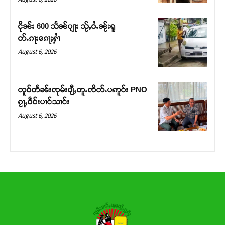
ငိုၼ်း 600 သႅၼ်ပျႃး သႂ်ႇဝႆႉၼႂ်းရူ
တ်ႉၵႃးၵေႃႈႁၢႆ
August 6, 2026
တူဝ်တႅၼ်းၸုမ်းပျီႇတူႉၸိတ်ႉပဢူဝ်း PNO
ၵႂႃႇဝဵင်းပၢင်သၢင်း
August 6, 2026