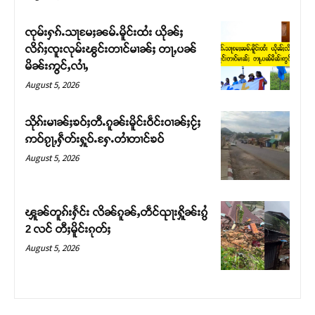
ၸုမ်းႁၵ်ႉသႃမႄႈၼမ်ႉမိူင်းထႆး ယိုၼ်ႈ
လိၵ်ႈၸူးလုမ်းၽွင်းတၢင်မၢၼ်ႈ တႃႇပၼ်
မိၼ်းဢွင်ႇလၢႆႇ
August 5, 2026
သိုၵ်းမၢၼ်ႈၶဝ်ႈတီႉၵူၼ်းမိူင်းဝဵင်းဝၢၼ်ႈငႂ်ႈ
ဢဝ်ၵႂႃႇႁဵတ်းႁူဝ်ႉႁႄႉတၢႆတၢင်ၶဝ်
August 5, 2026
ၾူၼ်တူၵ်းႁႅင်း လိၼ်ၵူၼ်ႇတဵင်ၺႃးႁိူၼ်းၵွႆ
2 လင် တီႈမိူင်းၵုတ်ႈ
August 5, 2026