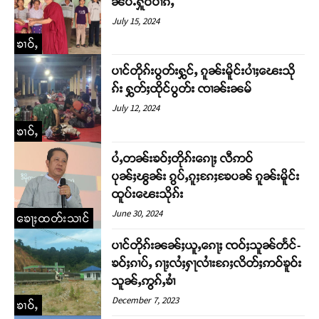
ၼပ်ႉႁူဝ်ပၢၵ်ႇ
July 15, 2024
ၶၢဝ်ႇ
ပၢင်တိုၵ်းပွတ်းႁွင်ႇ ၵူၼ်းမိူင်းပၢႆႈၽေးသို
ၵ်း ႁွတ်ႈထိုင်ပွတ်း ၸၢၼ်းၼမ်
July 12, 2024
ၶၢဝ်ႇ
ပႆႇတၼ်းၶဝ်ႈတိုၵ်းၵေႃႈ လီဢဝ်
ပုၼ်ႈၽွၼ်း ၵွပ်ႇၵူႈၵႄႈၶႄပၼ် ၵူၼ်းမိူင်း
ထူပ်းၽေးသိုၵ်း
June 30, 2024
ၶေႃႈထတ်းသၢင်
ပၢင်တိုၵ်းၼၼ်ႈယူႇၵေႃႈ ၸဝ်ႈသူၼ်တႅင်-
ၶဝ်ႈၵၢပ်ႇ ၵႃႈလႆႈႁႃလၢႆးၵႄႈလိတ်ႈဢဝ်ၶူဝ်း
သူၼ်ႇဢွၵ်ႇၶၢႆ
December 7, 2023
ၶၢဝ်ႇ