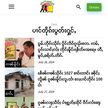
Donate
TAG
ပၢင်တိုၵ်းပွတ်းႁွင်ႇ
ၵွမ်ႉတိုၵ်းသိုၵ်း ပိူင်လဵဝ်ၵူၺ်းတႄႉ ဢမ်ႇ
ပူၵ်းသၢင်ႈလႆႈ ၸိုင်ႈမိူင်းၾႅတ်ႊၻရႄႊ တီႇ
မူဝ်ႇၶရႅတ်ႉတိၵ်ႉ
July 28, 2024
ၵၢၼ်မိူင်း
ၽႅၼ်ၵၢၼ်သိုၵ်း 1027 ၶၢဝ်းတၢင်း ၼိုင်ႈ
လိူၼ် ၵူၼ်းမိူင်းလူႉတၢႆ ၵႄႈပၢင်တိုၵ်း 100
ပၢႆ
July 27, 2024
ၶၢဝ်ႇ
ၵူၼ်းလႃႈသဵဝ်ႈ ပၢႆႈႁွတ်ႈထိုင် ဝဵင်းလၢႆးၶႃႈ