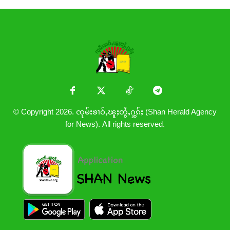
© Copyright 2026. ၸုမ်းၶၢဝ်ႇၽူႈတွႆႇႁွၵ်ႈ (Shan Herald Agency
for News). All rights reserved.