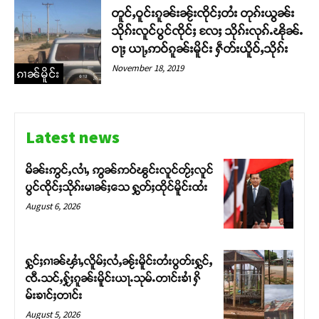
တူင်ႇဝူင်းၵူၼ်းၼႂ်းၸိုင်ႈတႆး တုၵ်းယွၼ်း
သိုၵ်းလူင်ပွင်ၸိုင်ႈ လႄႈ သိုၵ်းလုၵ်ႉၽိုၼ်ႉ
ဝႃႈ ယႃႇဢဝ်ၵူၼ်းမိူင်း ႁဵတ်းယိူဝ်ႇသိုၵ်း
November 18, 2019
ၵၢၼ်မိူင်း
Latest news
Support SHAN
တႃႇႁႂ်ႈသဵင်ၵၢင်ၸႂ်ၵူၼ်းမိူင်း ၵူႈတီႈၵူႈလႅၼ်ပေႃးတေၸွ
မိၼ်းဢွင်ႇလၢႆႇ ဢွၼ်ဢဝ်ၽွင်းလူင်တႂ်ႈလူင်
တ်ႇ တူဝ်ႈလုမ်ႈၾႃႉၼၼ်ႉ ၶဝ်ႈႁူမ်ႈၵမ်ႉထႅမ် ၸုမ်းၶၢ
ပွင်ၸိုင်ႈသိုၵ်းမၢၼ်ႈသေ ႁွတ်ႈထိုင်မိူင်းထႆး
ဝ်ႇၽူႈတွႆႇႁွၵ်ႈ လႆႈယူႇၶႃႈဢေႃႈ။
August 6, 2026
Donate Now
ႁွင်ႈၵၢၼ်ၾၢႆႇလိူမ်ႈလႆႇၼႂ်းမိူင်းတႆးပွတ်းႁွင်ႇ
ၸီႉသင်ႇႁႂ်ႈၵူၼ်းမိူင်းယႃႉသုမ်ႉတၢင်းၶၢႆ ႁိ
မ်းၶၢင်ႈတၢင်း
August 5, 2026