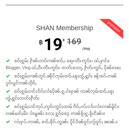
promotion
SHAN Membership
19
169
฿
฿
/mo
ၶဝ်ႈႁူမ်ႈ ႁဵၼ်းဢဝ်ၵၢၼ်ၶၢဝ်ႇ၊ ရေႊတီႊဢူဝ်ႊ၊ ထႆႇႁၢင်ႈ၊
Support SHAN
Blogger, Vlog ထႆႇဝီႊတီႊဢူဝ်ႊ တတ်းတေႃႇ ႁဵတ်းဢွၵ်ႇ ပိုၼ်ၽႄႈ
ၶဝ်ႈႁူမ်ႈၵၢၼ်တူင်ႉၼိုင်ၸုမ်းၶၢဝ်ႇၽူႈတွႆႇႁွၵ်ႈ ၼႂ်းၶၵ်ႉၵၢၼ်
တႃႇႁႂ်ႈသဵင်ၵၢင်ၸႂ်ၵူၼ်းမိူင်း ၵူႈတီႈၵူႈလႅၼ်ပေႃးတေၸွ
ပူၵ်းပွင်ၵၢၼ်သိုဝ်ႇ
တ်ႇ တူဝ်ႈလုမ်ႈၾႃႉၼၼ်ႉ ၶဝ်ႈႁူမ်ႈၵမ်ႉထႅမ် ၸုမ်းၶၢ
ဝ်ႇၽူႈတွႆႇႁွၵ်ႈ လႆႈယူႇၶႃႈဢေႃႈ။
ၶဝ်ႈႁူမ်ႈပၢင်လႅၵ်ႈလၢႆႈပိုၼ်ႉႁူႉပၢႆးႁၼ် ဢၼ်ၸုမ်းၶၢဝ်ႇၽူႈ
တွႆႇႁွၵ်ႈၸတ်းႁဵတ်း
ၶဝ်ႈႁူမ်ႈပၢင်ဢုပ်ႇဢူဝ်းတွင်ႈထၢမ် ၵဵဝ်ႇၵပ်းငဝ်းလၢႆးၵၢၼ်မိူင်း၊
Donate Now
ၵၢၼ်မၢၵ်ႈမီး၊ ပၢႆးမွၼ်း လႄႈ ႁူဝ်ၶေႃႈ ဢၼ်ၶႂ်ႈႁူႉၶႂ်ႈငိၼ်း။
လႆႈႁပ်ႉဢၢၼ်ႇ ၶၢဝ်ႇၶိုၵ်ႉတွၼ်း ပိူင်ပဵၼ်ဝူင်ႈလႂ်ဝူင်ႈ ၼၼ်ႉ။