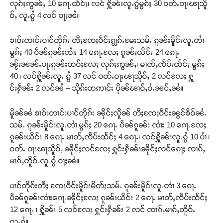
လုၵ်ႈဢွၼ်ႇ 10 ၵေႃႉထႅင်ႈ၊ လင် ႁိူၼ်းလူႉၵွႆမွၵ်ႈ 30 ဝတ်ႉဝႃးၽႃသိူ
ဝ်ႇ လူႉၵွႆ 4 လင် ဝႃႈၼႆ။
ၶၢဝ်းတၢင်းပၢင်တိုၵ်း တီႈၸႄႈဝဵင်းၵျွၵ်ႉမႄးသမ်ႉ ၵူၼ်းမိူင်းလူႉတၢႆ
မွၵ်ႈ 40 ပဵၼ်ၵူၼ်းၸၢႆး 14 ၵေႃႉလႄႈ ၵူၼ်းယိင်း 24 ၵေႃႉ
ၼႂ်းၼၼ်ႉပႃးၵူၼ်းထဝ်ႈလႄႈ လုၵ်ႈဢွၼ်ႇ၊ မၢတ်ႇၸဵပ်းထႅင်ႈ မွၵ်ႈ
40 ၊ လင်ႁိူၼ်းလူႉ ၵွႆ 37 လင် ဝတ်ႉဝႃးၽႃသိူဝ်ႇ 2 လင်လႄႈ ႁူ
င်းႁဵၼ်း 2 လင်ၼႆ – သိုၵ်းတဢၢင်း ပိုၼ်ၽၢဝ်ႇဝႆႉၼင်ႇၼႆ။
မိူၼ်ၼႆ ၶၢဝ်းတၢင်းပၢင်တိုၵ်း ၼိုင်ႈလိူၼ် တီႈၸႄႈဝဵင်းၼွင်ၶဵဝ်ၼႆႉ
သမ်ႉ ၵူၼ်းမိူင်းလူႉတၢႆ မွၵ်ႈ 20 ၵေႃႉ ပဵၼ်ၵူၼ်း ၸၢႆး 10 ၵေႃႉလႄႈ
ၵူၼ်းယိင်း 8 ၵေႃႉ မၢတ်ႇၸဵပ်းထႅင်ႈ 4 ၵေႃႉ၊ လင်ႁိူၼ်းလူႉၵွႆ 10 ပၢႆ ၊
ဝတ်ႉ ဝႃးၽႃသိူဝ်ႇ ၼိုင်ႈလင်လႄႈ ႁူင်းႁဵၼ်းၼိုင်ႈလင်ၵေႃႈ ၸၢၵ်ႇ
မၢၵ်ႇတိူဝ်ႉလူႉၵွႆ ဝႃႈၼႆ။
ပၢင်တိုၵ်းတီႈ ၸႄႈဝဵင်းမိူင်းမိတ်ႈသမ်ႉ ၵူၼ်းမိူင်းလူႉတၢႆ 3 ၵေႃႉ
ပဵၼ်ၵူၼ်းၸၢႆးၵေႃႉၼိုင်ႈလႄႈ ၵူၼ်းယိင်း 2 ၵေႃႉ မၢတ်ႇၸဵပ်းထႅင်ႈ
12 ၵေႃႉ ၊ ႁိူၼ်း 5 လင်လႄႈ ႁူင်းႁဵၼ်း 2 လင် ၸၢၵ်ႇမၢၵ်ႇတိူဝ်ႉ
လူႉၵွႆ။