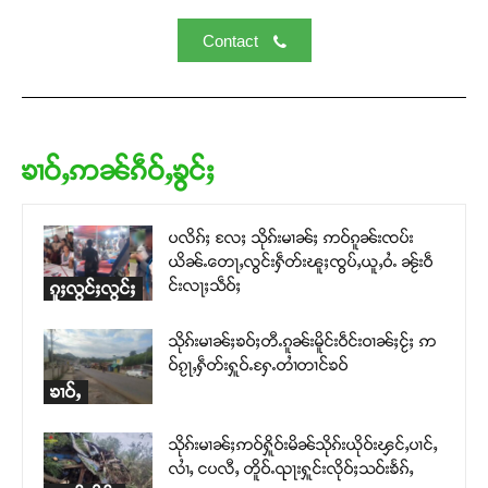
Contact
ၶၢဝ်ႇဢၼ်ၵဵဝ်ႇၶွင်ႈ
ပလိၵ်ႈ လႄႈ သိုၵ်းမၢၼ်ႈ ဢဝ်ၵူၼ်းၸပ်း
ယိၼ်ႉတေႃႇလွင်းႁဵတ်းၽူႈၸွပ်ႇယူႇဝႆႉ ၼႂ်းဝဵ
င်းလႃႈသဵဝ်ႈ
ၵူႈလွင်ႈလွင်ႈ
သိုၵ်းမၢၼ်ႈၶဝ်ႈတီႉၵူၼ်းမိူင်းဝဵင်းဝၢၼ်ႈငႂ်ႈ ဢ
ဝ်ၵႂႃႇႁဵတ်းႁူဝ်ႉႁႄႉတၢႆတၢင်ၶဝ်
ၶၢဝ်ႇ
သိုၵ်းမၢၼ်ႈဢဝ်ႁိူဝ်းမိၼ်သိုၵ်းယိုဝ်းၾင်ႇပၢင်ႇ
လၢႆႇ ငပလီႇ တိူဝ်ႉၺႃးႁူင်းလိုဝ်ႈသဝ်းၶႅၵ်ႇ