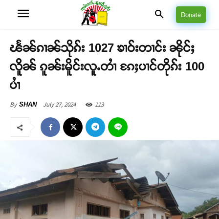
Donate
ၽႅၼ်ၵၢၼ်သိုၵ်း 1027 ၶၢဝ်းတၢင်း ၼိုင်ႈ
လိူၼ် ၵူၼ်းမိူင်းလူႉတၢႆ ၵႄႈပၢင်တိုၵ်း 100
ပၢႆ
July 27, 2024
113
By
SHAN