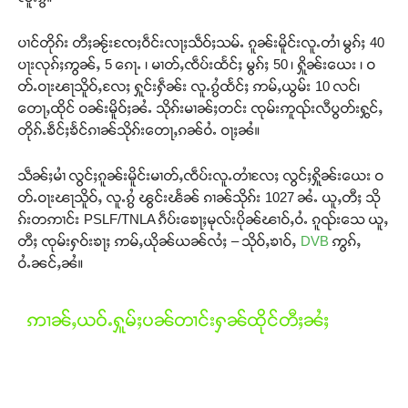
ပၢင်တိုၵ်း တီႈၼႂ်းၸႄႈဝဵင်းလႃႈသဵဝ်ႈသမ်ႉ ၵူၼ်းမိူင်းလူႉတၢႆ မွၵ်ႈ 40
ပႃးလုၵ်ႈဢွၼ်ႇ 5 ၵေႃႉ ၊ မၢတ်ႇၸဵပ်းထႅင်ႈ မွၵ်ႈ 50 ၊ ႁိူၼ်းယေး ၊ ဝ
တ်ႉဝႃးၽႃသိူဝ်ႇလႄႈ ႁူင်းႁဵၼ်း လူႉၵွႆထႅင်ႈ ဢမ်ႇယွမ်း 10 လင်၊
တေႃႇထိုင် ဝၼ်းမိူဝ်ႈၼႆႉ သိုၵ်းမၢၼ်ႈတင်း ၸုမ်းဢူၺ်းလီပွတ်းႁွင်ႇ
တိုၵ်ႉၶဵင်ႈၶႅင်ၵၢၼ်သိုၵ်းတေႃႇၵၼ်ဝႆႉ ဝႃႈၼႆ။
သဵၼ်ႈမၢႆ လွင်ႈၵူၼ်းမိူင်းမၢတ်ႇၸဵပ်းလူႉတၢႆလႄႈ လွင်ႈႁိူၼ်းယေး ဝ
တ်ႉဝႃးၽႃသိူဝ်ႇ လူႉၵွႆ ၽွင်းၽႅၼ် ၵၢၼ်သိုၵ်း 1027 ၼႆႉ ယူႇတီႈ သို
ၵ်းတဢၢင်း PSLF/TNLA ၵဵပ်းၶေႃႈမုလ်းပိုၼ်ၽၢဝ်ႇဝႆႉ ၵူၺ်းသေ ယူႇ
တီႈ ၸုမ်းႁဝ်းၶႃႈ ဢမ်ႇယိုၼ်ယၼ်လႆႈ – သိုဝ်ႇၶၢဝ်ႇ
DVB
ဢွၵ်ႇ
ဝႆႉၼင်ႇၼႆ။
ဢၢၼ်ႇယဝ်ႉႁူမ်ႈပၼ်တၢင်းႁၼ်ထိုင်တီႈၼႆႈ