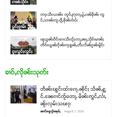
ၵၢၼ်သိုၵ်း
ဢႃႊသီႊယၼ်ႊ တူၵ်ႇႁႃတႃႇပွႆႇပၼ်ၶိုၼ်း ဢွ
င်ႇသၢၼ်းၸူႉၵျီႇၶိုၼ်းဝႆးဝႆး
ပွင်ႈၵႂၢမ်း
ၽူႈၵွၼ်းဝဵင်းၵေးသီးတႂ်ႈဢႃႇၼႃႇသိုၵ်းမၢၼ်ႈ
တဵၵ်းယွၼ်းငိုၼ်းၵႃႈၶွၼ်ႇတီႈလိၼ်ၵူၼ်းမိူင်း
ၵူႈလွင်ႈလွင်ႈ
ၶၢဝ်ႇလိုၼ်းသုတ်း
တႅၼ်းၽွင်းထႆးၵေႃႉၼိုင်ႈ သႅၼ်ႇႁွ
င်ႉၼႄၵၢင်ၸႂ်တေႃႇ မိၼ်းဢွင်ႇလၢႆႇ
ၼႂ်းလုမ်းသၽႃး
-
August 7, 2026
ၼၢင်းၽူၺ်းၼုမ်ႇ