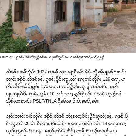
Photo by - ၵူၼ်းပိုၼ်ႉတီႈ/ ႁိူၼ်းယေး ၵူၼ်းၵျွၵ်ႉမႄး ဢၼ်ၺႃးၸၢၵ်ႇမၢၵ်ႇလူႉၵွႆ
ၽႅၼ်ၵၢၼ်သိုၵ်း 1027 ဢၼ်တႄႇမႃးၶိုၼ်း မိူဝ်ႈလိူၼ်ၵျုၼ်ႊ ၶၢဝ်း
တၢင်းၼိုင်ႈလိူၼ်ၼႆႉ ၵူၼ်းမိူင်းလူႉတၢႆ ၵႄႈပၢင်တိုၵ်း 128 ၵေႃႉ မၢ
တ်ႇၸဵပ်းထႅင်ႈမွၵ်ႈ 170 ၵေႃႉ ၊ လင်ႁိူၼ်းလူႉၵွႆ ၸမ်ပၢၵ်ႇ၊ ဝတ်ႉ
ဝႃးၽႃသိူဝ်ႇ ဢမ်ႇယွမ်း 10 လင်လႄႈ ႁူင်းႁဵၼ်း 7 လင် လူႉၵွႆၼႆ –
သိုၵ်းတဢၢင်း PSLF/TNLA ပိုၼ်ၽၢဝ်ႇဝႆႉၼင်ႇၼႆ။
ၶၢဝ်းတၢင်းပၢင်တိုၵ်း ၼိုင်ႈလိူၼ် တီႈၸႄႈဝဵင်းမိူင်းၵုတ်ႈၼႆႉ ၵူၼ်းမိူ
င်းလူႉတၢႆ 30 ပၢႆ ပဵၼ်ၼၢင်းယိင်း 8 ၵေႃႉ၊ ၵူၼ်း ၸၢႆး 14 ၵေႃႉလႄႈ
လုၵ်ႈဢွၼ်ႇ 9 ၵေႃႉ ၊ မၢတ်ႇၸဵပ်းထႅင်ႈ ၸမ် 60 ၼႂ်းၼၼ်ႉပႃး