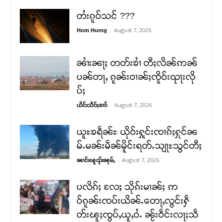
တႆးၵူဝ်သင် ???
-
August 7, 2026
Hom Hurng
ၼၢႆးၼႃႈ တတ်းၶၢႆ တီႈလိၼ်ဢၼ်
ပၼ်တႃႇ ၵူၼ်းဝၢၼ်ႈၸိူဝ်းၺႃးလို
ပ်ႈ
-
August 7, 2026
ယိင်းသဵဝ်ႈၶၢဝ်
ယူႊၶရဵၼ်ႊ ယိုဝ်းႁူင်းၸၢၵ်ႈႁုင်ၼ
မ်ႉမၼ်းမဵၼ်မိူင်းရတ်ႉသျႃႊသွင်တီႈ
-
August 7, 2026
ၼၢင်းၽူၺ်းၼုမ်ႇ
ပလိၵ်ႈ လႄႈ သိုၵ်းမၢၼ်ႈ ဢ
ဝ်ၵူၼ်းၸပ်းယိၼ်ႉတေႃႇလွင်းႁဵ
တ်းၽူႈၸွပ်ႇယူႇဝႆႉ ၼႂ်းဝဵင်းလႃႈသဵ