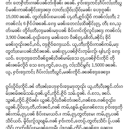
တႆး တေႁဵတ်းၵၢၼ်ပၼ်တႆးၶိုၼ်း ၼၼ်ႉ ႁဝ်းၶႃႈၸင်ႈၵဵပ်းလႆႈတီႈပွ
င်မၼ်းဢၼ်ၼိုင်ႈၶႃႈၼႃ။ လၢတ်ႈသိုဝ်ႈသိုဝ်ႈမၼ်း ပေႃးၵူၼ်း
15,000 ၼၼ်ႉ တွတ်ႈၶႅပ်းမႄးပၼ် ပႃႇတီႇႁူဝ်သိူဝ် ဢၼ်လႆႈတီႈ 2
ဢၼ်လႆႈ 6 ႁဵင်ပၢႆၼၼ်ႉၵေႃႈ မၼ်းတေလႆႈထိၼိုင်ႈၵႂႃႇ တီႈ ၵႄႇသု
တ်းမၼ်း တိူၵ်ႈတီႈဝႃႈမၼ်းမႃးပၼ် ၶႅပ်းၵၢင်ၸႂ်လူင်ႈၼႃႈ ဢၼ်လႆႈ
3,900 ပၢႆၼၼ်ႉၵူၺ်းၵေႃႈ မၼ်းတေ ပဵၼ်ၵႂႃႇၽိတ်ႇၼိုင်ႈ ၶိုင်
မၼ်းၵူၺ်းၼင်ႇၵဝ်ႇ ဝႃႈႁိုဝ်ၵေႃႈယဝ်ႉ ယူႇတီႈၸိူဝ်းဢၼ်ဢမ်ႇမႃး
တွတ်ႈမႄးပၼ်သဵင်ၼၼ်ႉ မၼ်းၵႂႃႇပၼ်ႁႅင်းၸုမ်းလႂ်၊ ၾၢႆႇလႂ် ၵေႃႈ
ယဝ်ႉ ပေႃးဝႃႈတေပဵၼ်ၵွၼ်ႈပဵၼ်မၢမ်ႈသေ ၵႂႃႇပၼ်ႁႅင်းၸိုင် တို
ၼ်းၼမ်လိူဝ် သေ ၵေႃႉဢွင်ႇပေႉၵႂႃႇ လႆႈသဵင်မွၵ်ႈ 1,5000 ၼၼ်ႉ
ယူႇ ႁဝ်းၶႃႈၸင်ႈ ၵဵပ်းလႆႈတီႈပွင်ႇမၼ်းၸိူင်ႉၼၼ်ၶႃႈၼေႃႈ။
ၵွပ်ႈပိူဝ်ႈၸိူင်ႉၼႆ တီႈၼႆႈပေႃးႁဝ်းၶႃႈမႃးတူၺ်း ယူႇတီႈပီႈၼွင်ႉတႆးၵ
မ်ႈၼမ်ၼမ်သမ်ႉဝူၼ်ႉပွင်ႇၸိူင်ႉႁိုဝ် သမ်ႉဝူၼ်ႉ ၵႆႉလႄႇ ၼပ်ႉ
သွၼ်ႇၸိူင်ႉႁိုဝ်ၼႆ။ ယွၼ်ႉပိူဝ်ႈပဵၼ်တႆးၼင်ႇၵၼ်ၶႄႉၵၼ်ၵူၺ်း၊
ယွၼ်ႉပိူဝ်ႈပႃႇတီႇတႆးၼင်ႇၵၼ် ဢမ်ႇၽွမ်ႉႁူမ်ႈၵၼ်လႄႈ ႁဝ်းၶႃႈတို
ၼ်းဢမ်ႇၵႂႃႇပၼ် ၶႅပ်းမႄးယဝ်ႉ။ ဢမ်ႇၵႂႃႇတွတ်ႈမႄး ဢမ်ႇၵႂႃႇပၼ်
သဵင်ယဝ်ႉ မိူဝ်ႈလႂ်သူၽွမ်ႉၵၼ် ႁဝ်းၸင်ႇတေပႂ်ႉတွတ်ႈသဵင်၊ ပႂ်ႉပၼ်
သဵင်၊ တွတ်ႈၶႅပ်းမႄးၼႆၵေႃႈမီး ပၢႆးဝူၼ်ႉၸိူင်ႉၼၼ်ၶႃႈ ၼေႃႈ။