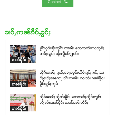
Contact
ၶၢဝ်ႇဢၼ်ၵဵဝ်ႇၶွင်ႈ
မိူင်းၵူဝ်ႊရီႊယိူဝ်ႊၸၢၼ်း တေၸတ်းပၢင်လိူၵ်ႈ
တင်ႈသွမ်ႈ ၼႂ်းလိူၼ်ၵျုၼ်ႊ
ၵၢၼ်မိူင်း
သိုၵ်းမၢၼ်ႈ ၵွတ်ႇၶေႃးၸုမ်းယိပ်းၵွင်ႈၵၢင်ႇ သၢ
င်ႈႁၢင်ႈၼႄဢႃႊသီႊယၼ်ႊ ငဝ်းလၢႆးၵၢၼ်မိူင်း
မိူင်းႁူမ်ႈတုမ်
ၵၢၼ်မိူင်း
သိုၵ်းမၢၼ်ႈယိုတ်းမိူင်း တေသၢင်ႈၸိူင်းလွၵ်း
လႂ် လၢႆးၵၢၼ်မိူင်း ဢၼ်မၼ်းတႅမ်ႈ
ၵၢၼ်မိူင်း