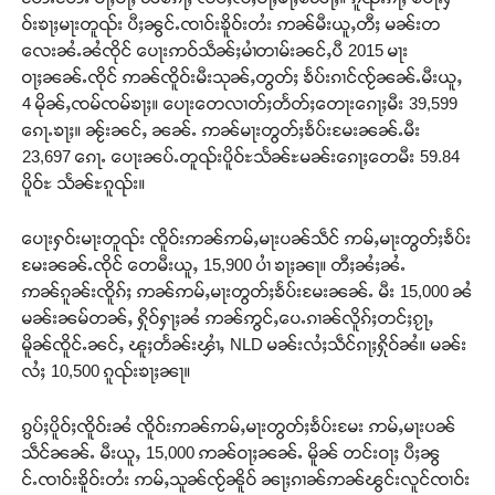
ဝ်းၶႃႈမႃးတူၺ်း ပီႈၼွင်ႉၸၢဝ်းၶိူဝ်းတႆး ဢၼ်မီးယူႇတီႈ မၼ်းတ
လေးၼႆႉၼႆၸိုင် ပေႃးဢဝ်သဵၼ်ႈမၢႆတၢမ်းၼင်ႇပီ 2015 မႃး
ဝႃႈၼၼ်ႉၸိုင် ဢၼ်ၸိူဝ်းမီးသုၼ်ႇတွတ်ႈ ၶႅပ်းၵၢင်ၸႂ်ၼၼ်ႉမီးယူႇ
4 မိုၼ်ႇၸမ်ၸမ်ၶႃႈ။ ပေႃးတေလၢတ်ႈတႅတ်ႈတေႃးၵေႃႈမီး 39,599
ၵေႃႉၶႃႈ။ ၼႂ်းၼင်ႇ ၼၼ်ႉ ဢၼ်မႃးတွတ်ႈၶႅပ်းမႄးၼၼ်ႉမီး
23,697 ၵေႃႉ ပေႃးၼပ်ႉတူၺ်းပိူဝ်ႊသႅၼ်ႊမၼ်းၵေႃႈတေမီး 59.84
ပိူဝ်ႊ သႅၼ်ႊၵူၺ်း။
ပေႃးႁဝ်းမႃးတူၺ်း ၸိူဝ်းဢၼ်ဢမ်ႇမႃးပၼ်သဵင် ဢမ်ႇမႃးတွတ်ႈၶႅပ်း
မႄးၼၼ်ႉၸိုင် တေမီးယူႇ 15,900 ပၢႆ ၶႃႈၼႃ။ တီႈၼႆႈၼႆႉ
ဢၼ်ၵူၼ်းၸိူၵ်ႈ ဢၼ်ဢမ်ႇမႃးတွတ်ႈၶႅပ်းမႄးၼၼ်ႉ မီး 15,000 ၼႆ
မၼ်းၼမ်တၼ်ႇ ႁိုဝ်ႁႃႈၼႆ ဢၼ်ဢွင်ႇပေႉၵၢၼ်လိူၵ်ႈတင်ႈၵႂႃႇ
မိူၼ်ၸိူင်ႉၼင်ႇ ၽူႈတႅၼ်းၾၢႆႇ NLD မၼ်းလႆႈသဵင်ၵႃႈႁိုဝ်ၼႆ။ မၼ်း
လႆႈ 10,500 ၵူၺ်းၶႃႈၼႃ။
ၵွပ်ႈပိူဝ်ႈၸိူဝ်းၼႆ ၸိူဝ်းဢၼ်ဢမ်ႇမႃးတွတ်ႈၶႅပ်းမႄး ဢမ်ႇမႃးပၼ်
သဵင်ၼၼ်ႉ မီးယူႇ 15,000 ဢၼ်ဝႃႈၼၼ်ႉ မိူၼ် တင်းဝႃႈ ပီႈၼွ
င်ႉၸၢဝ်းၶိူဝ်းတႆး ဢမ်ႇသူၼ်ၸႂ်ၼိူဝ် ၼႃႈၵၢၼ်ဢၼ်ၽွင်းလူင်ၸၢဝ်း