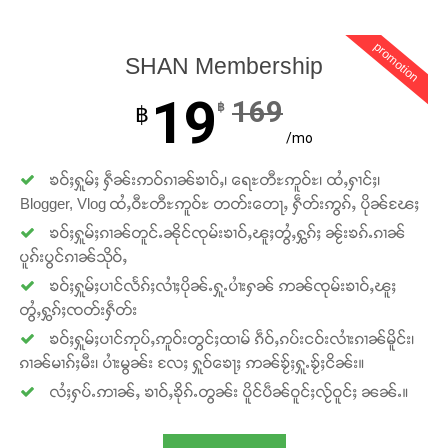
promotion
SHAN Membership
19
169
฿
฿
/mo
ၶဝ်ႈႁူမ်ႈ ႁဵၼ်းဢဝ်ၵၢၼ်ၶၢဝ်ႇ၊ ရေႊတီႊဢူဝ်ႊ၊ ထႆႇႁၢင်ႈ၊
Blogger, Vlog ထႆႇဝီႊတီႊဢူဝ်ႊ တတ်းတေႃႇ ႁဵတ်းဢွၵ်ႇ ပိုၼ်ၽႄႈ
ၶဝ်ႈႁူမ်ႈၵၢၼ်တူင်ႉၼိုင်ၸုမ်းၶၢဝ်ႇၽူႈတွႆႇႁွၵ်ႈ ၼႂ်းၶၵ်ႉၵၢၼ်
ပူၵ်းပွင်ၵၢၼ်သိုဝ်ႇ
ၶဝ်ႈႁူမ်ႈပၢင်လႅၵ်ႈလၢႆႈပိုၼ်ႉႁူႉပၢႆးႁၼ် ဢၼ်ၸုမ်းၶၢဝ်ႇၽူႈ
တွႆႇႁွၵ်ႈၸတ်းႁဵတ်း
ၶဝ်ႈႁူမ်ႈပၢင်ဢုပ်ႇဢူဝ်းတွင်ႈထၢမ် ၵဵဝ်ႇၵပ်းငဝ်းလၢႆးၵၢၼ်မိူင်း၊
ၵၢၼ်မၢၵ်ႈမီး၊ ပၢႆးမွၼ်း လႄႈ ႁူဝ်ၶေႃႈ ဢၼ်ၶႂ်ႈႁူႉၶႂ်ႈငိၼ်း။
လႆႈႁပ်ႉဢၢၼ်ႇ ၶၢဝ်ႇၶိုၵ်ႉတွၼ်း ပိူင်ပဵၼ်ဝူင်ႈလႂ်ဝူင်ႈ ၼၼ်ႉ။