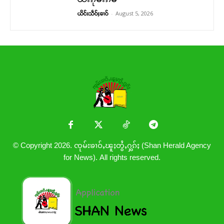
-
August 5, 2026
ယိင်းသဵဝ်ႈၶၢဝ်
© Copyright 2026. ၸုမ်းၶၢဝ်ႇၽူႈတွႆႇႁွၵ်ႈ (Shan Herald Agency
for News). All rights reserved.