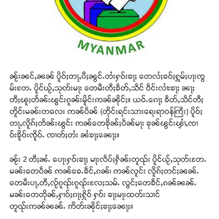
ၼႂ်းၼင်ႇၼၼ် ပိူဝ်ႈတႃႇပီႈၼွင်ႉတႆးႁဝ်းၶႃႈ တေလႆႈၶဝ်ႈႁူမ်ႈပႃးၸွ
မ်းတႄႉ ပိူင်ယႂ်ႇသုတ်းမႃး တေမီးတီႈၶဵတ်ႇသဵင် ဝဵင်းလၢႆးၶႃႈ ၼႃႈ
တီႈၽူႈတႅၼ်းၽွင်းၵူၼ်းမိူင်းဢၼ်ၼိုင်ႈ။ ယဝ်ႉၵေႃႈ ၶဵတ်ႇသဵင်တီႈ
တိူင်းမၼ်းတလေး ဢၼ်ပဵၼ် (တိုင်းရင်းသားရေးရာဝန်ကြီး) ပိူဝ်ႈ
တႃႇလိူၵ်ႈတႅၼ်းၽွင်း ဢၼ်တေၶိုၼ်ႈပဵၼ်မႃး ၶုၼ်ၽွင်းၾၢႆႇၸၢ
ဝ်းၶိူဝ်းၸိူဝ်ႉ ၸၢတ်ႈတႆး ၼႆၶႃႈၼေႃႈ။
ၼႂ်း 2 တီႈၼႆႉ ပေႃးႁဝ်းၶႃႈ မႃးလဵပ်ႈႁဵၼ်းတူၺ်း ပိူင်ယႂ်ႇသုတ်းတႄႉ
မၼ်းတေပဵၼ် ဢၼ်ၶေႉၶဵင်ႇၵၼ်၊ ဢၼ်လူင်း လိူၵ်ႈတင်ႈၼၼ်ႉ
တေမီးပႃႇတီႇလႂ်ၵူၺ်းၵူၺ်းလႄႈသမ်ႉ လွင်ႈတေၶဵင်ႇၵၼ်ၼၼ်ႉ
မၼ်းတေတိုၼ်ႇႁၢဝ်ႈၵႃႈႁိုဝ် ႁဝ်း ၶႃႈမႃးထတ်းသၢင်
တူၺ်းဢၼ်ၼၼ်ႉ ဢိတ်းၼိုင်ႈၶႃႈၼေႃႈ။