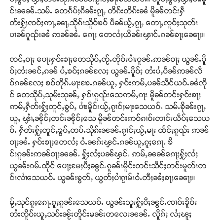
င်းၼၼ်ႉသမ်ႉ တေၵႅပ်ႈၵိၼ်းၵႂႃႇ တိၵ်းတိၵ်းၼႆ မိူၼ်တင်းႁဵ
တ်းႁႂ်ႈၸဝ်ႈဢႃႇၼႃႇသိုၵ်းသိူဝ်ၶဝ် ပဵၼ်ယႂ်ႇၵႂႃႇ တေႃႇၸူဝ်ႈသုတ်း
ပၢၼ်ၵူၺ်းၼႆ ဢၼ်ၼႆႉ ၵေႃႈ တေလႆႈယိၼ်းၾၢင်ႉၵၼ်ၶႃႈၼေႃႈ။
ၸင်ႇဝႃႈ ပေႃးႁဝ်းၶႃႈတေသိုပ်ႇၸႂ်ႉတိုဝ်းပၢႆးဝူၼ်ႉဢၼ်ဝႃႈ ယွၼ်ႉပိူ
ဝ်ႈတႆးၼင်ႇၵၼ် ပႆႇၶဝ်ႈၵၼ်လႄႈ ယွၼ်ႉပိူဝ်ႈ တႆးပႆႇပဵၼ်ဢၼ်လဵ
ဝ်ၵၼ်လႄႈ ၶဝ်တိုၵ်ႉမႃးၶႄႉၵၼ်ယူႇ ႁဝ်းဢမ်ႇပၼ်သဵင်ယဝ်ႉၼႆၸို
င် တေသိုပ်ႇသုမ်းသုၼ်ႇ ႁဝ်းၵူၺ်းသေဢမ်ႇၵႃး မိူၼ်တင်းႁဝ်းၶႃႈ
ဢမ်ႇႁဵတ်းႁႂ်ႈတူင်ႇၶွပ်ႇ ပၢႆးမိူင်းယႂ်ႇၵႂၢင်ႈမႃးသေယဝ်ႉ သမ်ႉၶိုၼ်းၵႂႃႇ
ယူႇ ၾၢႆႇၼိုင်ႈတင်းၼိုင်ႈသေ မိူၼ်တင်းဢဝ်ၵၢဝ်းတၢင်းယဵပ်ႈသေယ
ဝ်ႉ ႁဵတ်းႁႂ်ႈတူင်ႇၶွပ်ႇတပ်ႉသိုၵ်းၼၼ်ႉၵႂၢင်ႈယႂ်ႇမႃး ထႅင်ႈၵူၺ်း ဢၼ်
ဝႃႈၼႆႉ ႁဝ်းၶႃႈတေလႆႈ ဝႆႉၼၵ်းၾင်ႉၵၼ်ယူႇၵူႈၵေႃႉ ၶိ
င်းၵူၼ်းဢၼ်ဝႃႈၼၼ်ႉ ႁႂ်ႈလႆႈပၼ်ၾင်ႉ ဢမ်ႇၼၼ်ၵေႃႈႁႂ်ႈလႆႈ
ယွၼ်းၵမ်ႉထိုင် ပေႃႈမႄႈပီႈၼွင်ႉၵူၼ်းမိူင်းတင်းသဵင်ႈတင်းမူတ်းတ
င်းလၢႆသေယဝ်ႉ ယွၼ်းၶွတ်ႇ ယွတ်ႈပၢႆၵႂၢမ်းဝႆႉတီႈၼႆႈၶႃႈၼေႃႈ။
မႂ်ႇသုင်ၵူႈၵေႃႉၵူႈၵူၼ်းသေယဝ်ႉ ယွၼ်းသူးႁႂ်ႈပီႈၼွင်ႉၸၢဝ်းၶိူဝ်း
တႆးၸိူဝ်းယူႇသဝ်းၼႂ်းတိူင်းမၼ်းတလေးၼၼ်ႉ လိူၵ်ႈ လႆႈၽူႈ