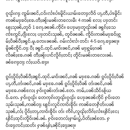
ၵူၺ်းၵႃႈ ၸွမ်းၼင်ႇငဝ်းလၢႆးပၢႆးမိူင်းယၢမ်းတေႃႈလဵဝ် ပႃႇတီႇပၢႆးမိူင်း
ဢၼ်မႃးၶဝ်ႈၶႄႉတီႈၼႂ်းမၼ်းတလေးမီး 4 ဢၼ် လႄႈ ပႃးတင်း
ၽူႈသုၼ်ႇတူဝ် 1 ၵေႃႉၼၼ်ႉၸိုင်။ ပေႃးမႃးတူၺ်းၼႆ ၼွၵ်ႈသေ
ၸၢႆးဢွင်ႇၵျီးလႄႈ ပႃးတင်းသုၼ်ႇ တူဝ်ၼၼ်ႉ ၸိူဝ်းဢၼ်မႃးၶဝ်ႈႁူ
မ်ႈပဵၼ်ပီႈၼွင်ႉမူႉၸေႊၼၼ်ႉ ၵမ်းလၢႆလၢႆ တင်း 4-5 ၵေႃႉၶႃႈၼႃ။
မိူၼ်ၸိူင်ႉဝႃႈ ပီႈ ၼွင်ႉထုင်ႉမၢဝ်းၼင်ႇၵၼ် မႃးႁူမ်ႈၵၼ်
လႅၼ်ႈၶႄႉၵၼ် တီႈၼႂ်းပၢင်လိူၵ်ႈတင်ႈ တိူင်းမၼ်းတလေးၼႆႉ
ၼႆၵေႃႈဝႃႈ လႆႈယဝ်ႉၶႃႈ။
ၵွပ်ႈပိူဝ်ႈပဵၼ်ပီႈၼွင်ႉထုင်ႉမၢဝ်းၼင်ႇၵၼ် မႃးၶႄႉၵၼ်၊ ၵွပ်ႈပိူဝ်ႈပဵၼ်
ပႃႇတီႇတႆးၼင်ႇၵၼ် မႃးၶႄႉၵၼ် ၵွပ်ႈပိူဝ်ႈပဵၼ် တႆးၼင်ႇၵၼ်
မႃးၶႄႉၵၼ်လႄႈ ႁဝ်းၵူၼ်းတႆးၼႆႉတႄႉ ဢမ်ႇပၼ်သဵင်ၽႂ်ယ
ဝ်ႉဢေႉ ႁဝ်းၵူၺ်း တေၸုၵ်းတူၺ်းၵူၺ်း ပေႃးၼၼ်ၸိုင် ႁဝ်းတေ
သုမ်းသုၼ်ႇဢၼ်ဝႃႈ ၽွင်းလူင်ၸၢဝ်းၶိူဝ်း ဢၼ်တေႁဵတ်းပၼ်
သုၼ်ႇလႆႈ ပိူဝ်ႈတႃႇၸၢဝ်းၶိူဝ်း တႆး ဢိၵ်ႇလူၺ်ႈလိၵ်ႈလၢႆးၾိင်ႈငႄႈ
ၾိင်ႈထုင်းၸိူဝ်းၼႆႉၼႆႉ ႁဝ်းတေလႆႈႁၢမ်းပွႆႇပႅတ်ႈၼႆတႄႉ ႁ
ဝ်းၶႃႈၸင်ႈထတ်း ႁၼ်ၾၢႆႇၼိုင်ႈၶႃႈၼႃ။
Support SHAN