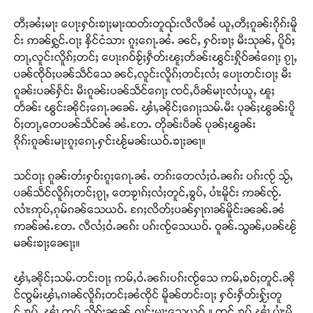
တီႈၼႆႈမႃး ပေႃးႁဝ်းၶႃႈမႃးထတ်းတူၺ်းလီလီၼႆ ယူႇတီႈၵူၼ်းၵိုၵ်းမိူ
တႃႇႁႂ်ႈသဵင်ၵၢင်ၸႂ်ၵူၼ်းမိူင်း ၵူႈတီႈၵူႈလႅၼ်ပေႃးတေၸွ
င်း ဢၼ်ႁွင်ႉဝႃႈ နှိင်ငံသား ၵူႈၵေႃႉၼႆႉ ၼင်ႇ ႁဝ်းၶႃႈ မီးသုၼ်ႇ ပိူဝ်ႈ
တ်ႇ တူဝ်ႈလုမ်ႈၾႃႉၼၼ်ႉ ၶဝ်ႈႁူမ်ႈၵမ်ႉထႅမ် ၸုမ်းၶၢ
တႃႇလူင်းလိူၵ်ႈတင်ႈ ပေႃးၵဝ်ၶႂ်ႈႁဵတ်းၽူႈတႅၼ်းၽွင်းႁိုဝ်ၼႆၵေႃႈ ၵႂႃႇ
ဝ်ႇၽူႈတွႆႇႁွၵ်ႈ လႆႈယူႇၶႃႈဢေႃႈ။
ပၼ်ၸိုဝ်ႈပၼ်သဵင်သေ ၼင်ႇလူင်းလိူၵ်ႈတင်ႈလႆႈ ပေႃးတင်းဝႃႈ မီး
ၵူၼ်းပၼ်ႁႅင်း မီးၵူၼ်းပၼ်သဵင်ၵေႃႈ ၸင်ႇပဵၼ်မႃးလႆႈယူႇ ၽူႈ
Donate Now
တႅၼ်း ၽွင်းၼိုင်ႈၵေႃႉၼၼ်ႉ ၾၢႆႇၼိုင်ႈၵေႃႈသမ်ႉမီး ပုၼ်ႈၽွၼ်းပိူ
ဝ်ႈတႃႇတေပၼ်သဵင်ၼႆ ၼႆႉတႄႉ တိုၼ်းပဵၼ် ပုၼ်ႈၽွၼ်း
ၵိုၵ်းၵူၼ်းမႃးၵူႈၵေႃႉႁင်းၽႂ်မၼ်းယဝ်ႉၶႃႈၼႃ။
သင်ဝႃႈ ၵူၼ်းတႆးႁဝ်းၵူႈၵေႃႉၼႆႉ တၵ်းတေလႆႈဝႆႉၼၵ်း ပၵ်းၸႂ် သႂ်ႇ
ပၼ်သဵင်လိူၵ်ႈတင်ႈၵႂႃႇ တေၶႂၢၵ်ႈလႆႈတူင်ႇၶွပ်ႇ ပၢႆးမိူင်း ဢၼ်ၸႂ်ႉ
လၢႆးဢုပ်ႇၵုမ်ၵၼ်သေယဝ်ႉ ၵႄႈလိတ်ႈပၼ်ႁႃၵၢၼ်မိူင်းၼၼ်ႉၼႆ
ဢၼ်ၼႆႉတႄႉ လီလႆႈဝႆႉၼၵ်း ပၵ်းၸႂ်သေယဝ်ႉ ဝူၼ်ႉသွၼ်ႇပၼ်ၽႂ်
မၼ်းၶႃႈၼေႃႈ။
ၾၢႆႇၼိုင်ႈသမ်ႉတင်းဝႃႈ ဢမ်ႇဝႆႉၼၵ်းပၵ်းၸႂ်သေ ဢမ်ႇၶဝ်ႈတူင်ႉၼို
င်ၸွမ်းၾၢႆႇၵၢၼ်လိူၵ်ႈတင်ႈၼႆၸိုင် မိူၼ်တင်းဝႃႈ ႁဝ်းႁဵတ်းႁႂ်ႈတူ
င်ႇၶွပ်ႇ ၾၢႆႇတပ်ႉသိုၵ်းၼၼ်ႉၵႂၢင်ႈမႃးသေယဝ်ႉ။ တူင်ႇၶွပ်ႇၾၢႆႇပၢႆးမိူ