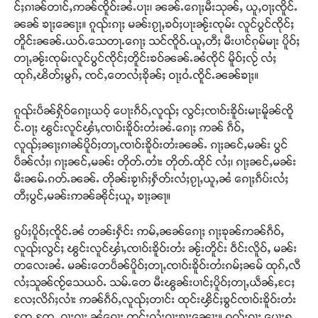
င်ႈၵၢၼ်တၢင်ႇဢၼ်ၸိူဝ်းၼႆႉပႃး၊ ၼၼ်ႉၵေႃႈမီးသုၼ်ႇ ယူႇဝႃႈၸိူင်ႉ
ၼၼ် ၶႃႈၼေႃႈ။ ၵူၺ်းၵႃႈ မၼ်းၵႂႃႇၶဝ်ႈပႃးၼႂ်းၸုမ်း လူင်ပွင်ၸိုင်ႈ
တိူင်းၼၼ်ႉယဝ်ႉသေတႃႉၵေႃႈ သင်ၸိူဝ်ႉယူႇတီႈ မီးပၢင်ၵုမ်မႃး ပိူဝ်ႈ
တႃႇၼႂ်းၸုမ်းလူင်ပွင်ၸိုင်ႈတိူင်းၶဝ်ၼၼ်ႉၼႆၸိုင် မိူဝ်ႈလႂ် လႆႈ
ထုၵ်ႇၽိတ်ႈမွၵ်ႇ ၸင်ႇတေလႆႈၶိုၼ်ႈ ဝႃႈဝႆႉၸိူင်ႉၼၼ်ၶႃႈ။
ၵူၺ်းပဵၼ်ႁိုဝ်ၵေႃႈယဝ့် ပေႃးၵဵဝ်ႇလူၺ်ႈ လွင်ႈၸၢဝ်းၶိူဝ်းမႃးမိူၼ်ၸိူ
င်ႉဝႃႈ ၽွင်းလူင်ၾၢႆႇၸၢဝ်းၶိူဝ်းတႆးၼႆႉၵေႃႈ ဢၼ် ၵဵဝ်ႇ
လူၺ်ႈၼႃႈၵၢၼ်ပိူဝ်ႈတႃႇၸၢဝ်းၶိူဝ်းတႆးၼၼ်ႉ ၵႃႈၼင်ႇမၼ်း ပွင်
ပဵၼ်လႆႈ၊ ၵႃႈၼင်ႇမၼ်း တိုတ်ႉတၢႆး တိုတ်ႉထိုင် လႆႈ၊ ၵႃႈၼင်ႇမၼ်း
မီးၼမ်ႉၵတ်ႉၼၼ်ႉ တိုၼ်းၶႂၢၵ်ႈႁဵတ်းလႆႈၵႂႃႇယူႇၼႆ ၵေႃႈၵဵပ်းလႆႈ
တီႈပွင်ႇမၼ်းဢၼ်ၼိုင်ႈယူႇ ၶႃႈၼႃ။
ၵွပ်ႈပိူဝ်ႈၸိူင်ႉၼႆ တၼ်းႁဵင်း ဢမ်ႇၼၼ်ၵေႃႈ ၵႃႈၶုၼ်ဢၼ်ၵဵဝ်ႇ
လူၺ်ႈလွင်ႈ ၽွင်းလူင်ၾၢႆႇၸၢဝ်းၶိူဝ်းတႆး ၼႂ်းတိူင်း ဝဵင်းလိူဝ်ႇ မၼ်း
တလေးၼႆႉ မၼ်းတေပဵၼ်ပိူဝ်ႈတႃႇၸၢဝ်းၶိူဝ်းတႆးၵမ်ႈၼမ် ထုၵ်ႇလီ
လႆႈသူၼ်ၸႂ်သေယဝ်ႉ သမ်ႉတေ မီးၽွၼ်းပၢင်ႈပိူဝ်ႈတႃႇယဵၼ်ႇငႄႈ
လႄႈလိၵ်ႈလၢႆး ဢၼ်ၵဵဝ်ႇလူၺ်ႈတၢင်း ထုင်းၾိင်ႈၶွင်ၸၢဝ်းၶိူဝ်းတႆး
တႄႉတႄႉ ဝႃႈဝႃႈ ၼႆၵေႃႈ ၸင်ႈလႆႈဝႃႈၶႃႈၼေႃႈ။ ၵူၺ်းၵႃႈ ပေႃးႁ