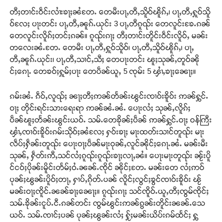
တီႈတၢင်းဝဵင်းလၢႆးၶႃႈၼႆတႄႉ တေမီးပႃႇတီႇသိူဝ်ၽိူၵ်ႇ၊ ပႃႇတီႇႁူဝ်သိူ
ဝ်လႄႈ ပႃးတင်း ပႃႇတီႇၼူၵ်ႉယုင်း 3 ပႃႇတီၵူၺ်း တေလူင်းၶႄႉၵၼ်
တေလူင်းလိူၵ်ႈတင်ႈၵၼ်။ ၵူၺ်းၵႃႈ တီႈတၢင်းတိူင်းဝဵင်းလိူဝ်ႇ မၼ်း
တလေးၼႆႉတႄႉ တေမီး ပႃႇတီႇႁူဝ်သိူဝ်၊ ပႃႇတီႇသိူဝ်ၽိူၵ်ႇ၊ ပႃႇ
တီႇၼူၵ်ႉယုင်း၊ ပႃႇတီႇသၢင်ႇသီႈ တေပႃးတင်း ၽူႈသုၼ်ႇတူဝ်ၼို
င်ႈၵေႃႉ တေၶဝ်ႈႁူမ်ႈပႃး တေပဵၼ်ယူႇ 5 ၸုမ်း 5 ၾၢႆႇၶႃႈၼေႃႈ။
ၵမ်းၼႆႉ ၵဵဝ်ႇလူၺ်ႈ ၼႃႈတီႈဢၼ်တႅၼ်းၽွင်းၸၢဝ်းၶိူဝ်း ဢၼ်ႁွင်ႉ
ဝႃႈ တိုင်းရင်းသားရေးရာ ဢၼ်ၼႆႉၼႆႉ ပေႃးလႆႈ သုၼ်ႇလိူၵ်ႈ
ပဵၼ်ၽူႈတႅၼ်းၽွင်းယဝ်ႉ သမ်ႉတေၶိုၼ်ႈပဵၼ် ဢၼ်ႁွင်ႉဝႃႈ ဝန်ကြီး
ၾၢႆႇၸၢဝ်းၶိူဝ်းၵမ်းသိုဝ်ႈၼႆလႄႈ ႁဝ်းၶႃႈ မႃးထတ်းသၢင်တူၺ်း မႃး
လဵပ်ႈႁဵၼ်းတူၺ်း ပေႃးဝႃႈပဵၼ်မႃးဝုၼ်ႇလူင်ၼိုင်ႈၵေႃႉၼႆႉ မၼ်းမီး
သုၼ်ႇ ႁဵတ်းဢီႇသင်လႆႈၵူၺ်းၵူၺ်းၶႃႈလႃႇၼႆ။ ပေႃးမႃးတူၺ်း ၼႂ်းပိူ
င်ငဝ်ႈပိုၼ်းမိူင်းတႅမ်ႈဝႆႉၼၼ်ႉၸိုင် ၼိုင်ႈတႄႉ မၼ်းတေ လႆႈဢဝ်
ပုၼ်ႈၽွၼ်းပိူဝ်ႈတႃႇ ႁၢပ်ႇၵိုတ်ႉပၼ် လိူင်ႈလွင်ႈၶွင်ၸၢဝ်းၶိူဝ်း ၽႂ်
မၼ်းဝႃႈၸိူင်ႉၼၼ်ၶႃႈၼေႃႈ။ ၵူၺ်းၵႃႈ သင်ၸိူဝ်ႉယူႇတီႈၸွမ်ၸိုင်ႈ
သမ်ႉၶိုၼ်းငူပ်ႉငီႉၵၼ်တင်း ၸွမ်ၽွင်းဢၼ်ၵွၼ်းတိူင်းၼၼ်ႉသေ
ယဝ်ႉ သမ်ႉၸၢင်ႈပၼ် ပုၼ်ႈၽွၼ်းလႆႈ ႁႂ်ႈမၼ်းယိပ်းၵမ်ထႅင်ႈ ႁွ