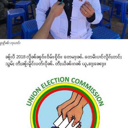
ၶူးႁိုၼ်း ၵႃယၢင်း
ၼႂ်းပီ 2018 လိူၼ်ၼူဝ်ႊဝႅမ်ႊၿိူဝ်ႊ တေမႃးၼႆႉ တေမီးပၢင်လိူၵ်ႈတင်ႈ
သွမ်ႈ တီႈၼႂ်းမိူင်းပတ်းပိုၼ်ႉ တီႈယိၼ်းၵၼ် ယူႇၶႃႈၼေႃႈ။