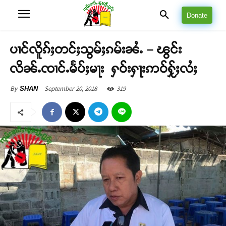
Donate
ပၢင်လိူၵ်ႈတင်ႈသွမ်ႈၵမ်းၼႆႉ – ၽွင်း
လိၼ်ႉၸၢင်ႉမႅပ်ႈမႃး ႁဝ်းႁႃးဢဝ်ႁႂ်ႈလႆႈ
September 20, 2018
319
By
SHAN