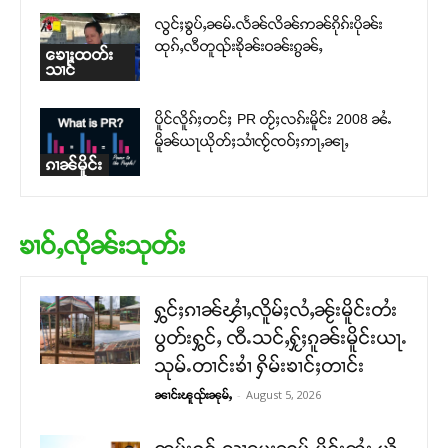
လွင်ႈၶွပ်ႇၼမ်ႉလႅၼ်လိၼ်ဢၼ်ၵိုၵ်းပိုၼ်း
ထုၵ်ႇလီတူၺ်းၶိုၼ်းဝၼ်းၵွၼ်ႇ
ၶေႃႈထတ်း
သၢင်
ပိူင်လိူၵ်ႈတင်ႈ PR တႂ်ႈလၵ်းမိူင်း 2008 ၼႆႉ
မိူၼ်ယႃယိုတ်ႈသၢႆၸႂ်ၸဝ်ႈဢႃႇၼႃႇ
ၵၢၼ်မိူင်း
ၶၢဝ်ႇလိုၼ်းသုတ်း
ႁွင်ႈၵၢၼ်ၾၢႆႇလိူမ်ႈလႆႇၼႂ်းမိူင်းတႆး
ပွတ်းႁွင်ႇ ၸီႉသင်ႇႁႂ်ႈၵူၼ်းမိူင်းယႃႉ
သုမ်ႉတၢင်းၶၢႆ ႁိမ်းၶၢင်ႈတၢင်း
-
August 5, 2026
ၼၢင်းၽူၺ်းၼုမ်ႇ