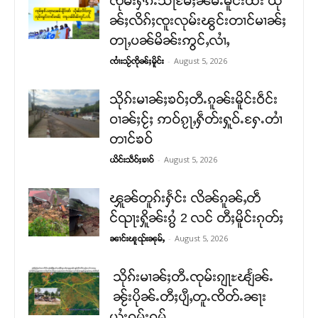
ၸုမ်းႁၵ်ႉသႃမႄႈၼမ်ႉမိူင်းထႆး ယို
ၼ်ႈလိၵ်ႈၸူးလုမ်းၽွင်းတၢင်မၢၼ်ႈ
တႃႇပၼ်မိၼ်းဢွင်ႇလၢႆႇ
-
August 5, 2026
ၸၢႆးသႂ်ၸိုၼ်ႈမိူင်း
သိုၵ်းမၢၼ်ႈၶဝ်ႈတီႉၵူၼ်းမိူင်းဝဵင်း
ဝၢၼ်ႈငႂ်ႈ ဢဝ်ၵႂႃႇႁဵတ်းႁူဝ်ႉႁႄႉတၢႆ
တၢင်ၶဝ်
-
August 5, 2026
ယိင်းသဵဝ်ႈၶၢဝ်
ၾူၼ်တူၵ်းႁႅင်း လိၼ်ၵူၼ်ႇတဵ
င်ၺႃးႁိူၼ်းၵွႆ 2 လင် တီႈမိူင်းၵုတ်ႈ
-
August 5, 2026
ၼၢင်းၽူၺ်းၼုမ်ႇ
သိုၵ်းမၢၼ်ႈတီႉၸုမ်းၵျႃႊၽျႅၼ်ႉ
ၼႂ်းပိုၼ်ႉတီႈပျီႇတူႉၸိတ်ႉၼႃး
ယႆးၵုမ်းၵမ်