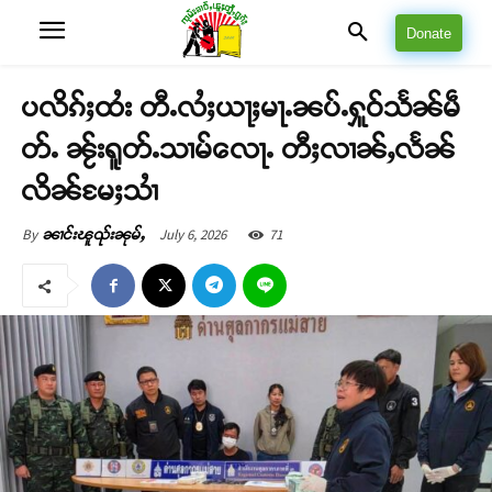
Donate
ပလိၵ်ႈထႆး တီႉလႆႈယႃႈမႃႉၼပ်ႉႁူဝ်သႅၼ်မဵ
တ်ႉ ၼႂ်းရူတ်ႉသၢမ်လေႃႉ တီႈလၢၼ်ႇလႅၼ်
လိၼ်မႄႈသၢႆ
July 6, 2026
71
By
ၼၢင်းၽူၺ်းၼုမ်ႇ