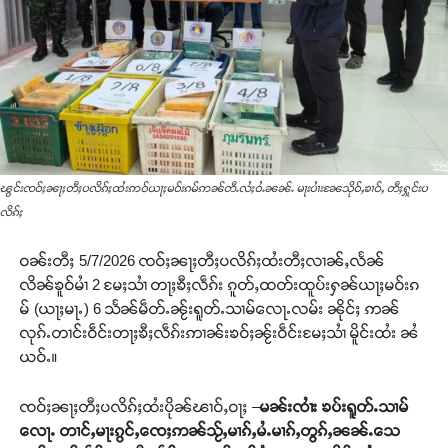
ၽွင်းၸဝ်ႈၼႃႈတီႈပလိၵ်ႈထႆးဢဝ်ယႃႈမဝ်းၵမ်ဢၼ်တီႉလႆႈဝႆႉၼၼ်ႉ မႃးပၢႆးၼႄသိုဝ်ႇၶၢဝ်ႇ တီႈႁူင်းပ
လိၵ်ႈ
ဝၼ်းတီႈ 5/7/2026 ၸဝ်ႈၼႃႈတီႈပလိၵ်ႈထႆးတီႈလၢၼ်ႇလႅၼ်
လိၼ်ၶူဝ်မၢႆ 2 မႄႈသၢႆ တႃႈၶီႈလဵၵ်း ၵူတ်ႇထတ်းထူပ်းႁၼ်ယႃႈမဝ်းၵ
မ် (ယႃႈမႃႉ) 6 သႅၼ်မဵတ်ႉၼႂ်းရူတ်ႉသၢမ်လေႃႉလမ်း ၼိုင်ႈ ဢၼ်
လုၵ်ႉတၢင်းဝဵင်းတႃႈၶီႈလဵၵ်းဢၢၼ်းၶဝ်ႈၼႂ်းဝဵင်းမႄႈသၢႆ မိူင်းထႆး ၼႆ
ယဝ်ႉ။
ၸဝ်ႈၼႃႈတီႈပလိၵ်ႈထႆးပိုၼ်ၽၢဝ်ႇဝႃႈ –
မၼ်းၸၢႆး ၶပ်းရူတ်ႉသၢမ်
လေႃႉ တၢင်ႇမႃးၵွင်ႇၸေႈဢၼ်သႂ်ႇမၢၵ်ႇမႆႉမၢၵ်ႇတွၵ်ႇၼၼ်ႉသေ