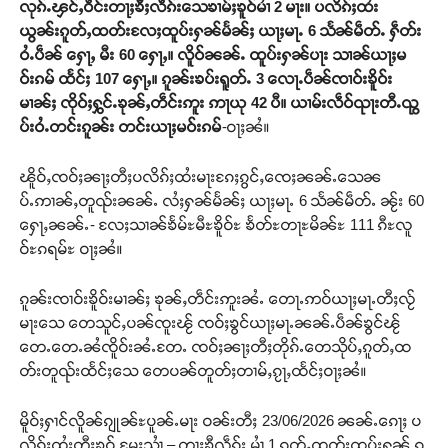
လုၵ်ႉၾင်ႇဝဵင်းတႃႈၶီႈလဵၵ်းသေၶၢမ်ႈၶူဝ်မၢႆ 2 မႃး။ ပလိၵ်ႈထႆး
ယွၼ်းၵူတ်ႇထတ်းလႄႈထူပ်းႁၼ်မႅၼ်ႈ ယႃႈမႃႉ 6 သႅၼ်မဵတ်ႉ ႁဵတ်း
ဝႆႉပဵၼ် ႁေႃႇ မီး 60 ႁေႃႇ။ လိူဝ်ၼၼ်ႉ ထူပ်းႁၼ်ပႃး သၢၼ်ယႃႈမ
ဝ်းၵမ် ထႅင်ႈ 107 ႁေႃႇ။ ၵူၼ်းၶပ်းရူတ်ႉ 3 လေႃႉပဵၼ်ၸၢဝ်းၶိူဝ်း
မၢၼ်ႈ ၸိုဝ်ႈႁွင်ႉၶုၼ်ႇတဵင်းဢူး ဢႃယု 42 ပီ။ ယၢမ်းလဵဝ်ၺႃးတီႉၺွ
ပ်းဝႆႉတင်းၵူၼ်း တင်းယႃႈမဝ်းၵမ်
-ဝႃႈၼႆ။
ၽိူဝ်ႇၸဝ်ႈၼႃႈတီႈပလိၵ်ႈထႆးမႃးၵႄႈၵွင်ႇၸေႈၼၼ်ႉသေၼ
ပ်ႉဢၢၼ်ႇတူၺ်းၼၼ်ႉ လႆႈႁၼ်မႅၼ်ႈ ယႃႈမႃႉ 6 သႅၼ်မဵတ်ႉ ၼႂ်း 60
ႁေႃႇၼၼ်ႉ- လႄႈသၢၼ်ၶႅမ်ႊမီႊၶိူဝ်ႊ ၶႅတ်ႊတႃႊမိၼ်ႊ 111 ၵီႊလူ
ဝ်ႊၵရမ်ႊ ဝႃႈၼႆ။
ၵူၼ်းၸၢဝ်းၶိူဝ်းမၢၼ်ႈ ၶုၼ်ႇတဵင်းဢူးၼႆႉ တေႃႉဢဝ်ယႃႈမႃႉတီႈလႂ်
မႃးသေ တေသူင်ႇပၼ်ၸူးၽႂ် ၸဝ်ႈၶွင်ယႃႈမႃႉၼၼ်ႉပဵၼ်ၶွင်ၽႂ်
တေႉတေႉၼႆၸိူဝ်းၼႆႉတႄႉ ၸဝ်ႈၼႃႈတီႈတိုၵ်ႉတေသိုပ်ႇၵူတ်ႇထ
တ်းတူၺ်းထႅင်ႈသေ တေပၼ်တူတ်ႈတၢမ်ႇၵႂႃႇထႅင်ႈဝႃႈၼႆ။
မိူဝ်ႈႁၢင်လိူၼ်ၵျုၼ်ႊပူၼ်ႉမႃး ဝၼ်းတီႈ 23/06/2026 ၼၼ်ႉၵေႃႈ ပ
လိၵ်ႈထႆးတီႈၶူဝ် မႄႈသၢႆ – တႃႈၶီလဵၵ်း မၢႆ 1 ၵူတ်ႇထတ်းထူပ်းႁၼ် ၵွ