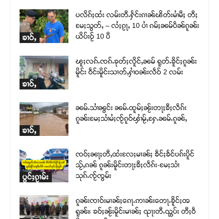
ပလိၵ်ႈထႆး လမ်းတီႉႁႅင်းၵၢၼ်ၽိတ်းမၢႆမီႈ တီႈ
မႄႈသွတ်ႇ – လႆႈၵႂႃႇ 10 ပၢႆ ၵမ်ႈၼမ်ပဵၼ်ၵူၼ်း
ယိပ်းဝႂ် 10 ပီ
ၶၢဝ်ႇ
ၽူႈလၵ်ႉၸၵ်ႉၶုတ်ႈလိူင်ႇၼမ် ရူတ်ႉၶိူင်ႈၵူၼ်း
မိူင်း ဝဵင်းမိူင်းသၢတ်ႇႁၢႆဝၼ်းလဵဝ် 2 လမ်း
ၶၢဝ်ႇ
ၼမ်ႉသၢႆၼွင်း ၼမ်ႉထူမ်ႈၼႂ်းတႃႈၶီႈလဵၵ်း
ၵူၼ်းမႄႈသၢႆမႆႈၸႂ်ၵူဝ်ၾၢႆမႂ်ႇႁႄႉၼမ်ႉၵူၼ်ႇ
ၶၢဝ်ႇ
ၸဝ်ႈၼႃႈတီႇထႆးလႄႈမၢၼ်ႈ ၶဵင်ႈၶႅင်ပၵ်းပိူင်
သႂ်ႇၵၼ် ၵူၼ်းမိူင်းတႃႈၶီႈလဵၵ်း-မႄႈသၢႆ
သုၵ်ႉၸႂ်ၸွမ်း
ပွင်ႈၵႂၢမ်း
ၵူၼ်းၸၢဝ်းမၢၼ်ႈၵေႃႉဢၢၼ်းတေႃႉၶိူင်ႈၻ
ရူၼ်ႊ ၶဝ်ႈၼႂ်းမိူင်းမၢၼ်ႈ ၺႃးတီႉၺွပ်း တီႈဝဵ