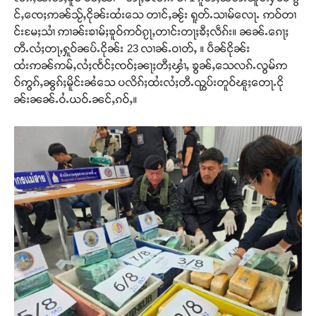
င်ႇၸေႈဢၼ်သႂ်ႇငိုၼ်းထႆးသေ တၢင်ႇၼႂ်း ရူတ်ႉသၢမ်လေႃႉ ဢဝ်တၢ
င်းမႄႈသၢႆ ဢၢၼ်းၶၢမ်ႈၶူဝ်ဢဝ်ၵႂႃႇတၢင်းတႃႈၶီႈလဵၵ်း။ ၼၼ်ႉၵေႃႈ
တီႉလႆႈတႃႇႁူဝ်ၼပ်ႉငိုၼ်း 23 လၢၼ်ႉဝၢတ်ႇ ။ ပဵၼ်ငိုၼ်း
ထႆးဢၼ်ဢမ်ႇလႆႈၸႅင်ႈၸဝ်ႈၼႃႈတီႈၾၢႆႇ ၶွၼ်ႇသေလၵ်ႉလွမ်ဢ
ဝ်ဢွၵ်ႇၼွၵ်ႈမိူင်းၼႆသေ ပလိၵ်ႈထႆးလႆႈတီႉၺွပ်းတူဝ်ၽူႈတေႃႉငို
ၼ်းၼၼ်ႉဝႆႉယဝ်ႉၼင်ႇၵဝ်ႇ။