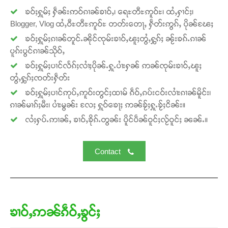
ဝ်ႇၽူႈတွႆႇႁွၵ်ႈ လႆႈယူႇၶႃႈဢေႃႈ။
ၶဝ်ႈႁူမ်ႈ ႁဵၼ်းဢဝ်ၵၢၼ်ၶၢဝ်ႇ၊ ရေႊတီႊဢူဝ်ႊ၊ ထႆႇႁၢင်ႈ၊
Blogger, Vlog ထႆႇဝီႊတီႊဢူဝ်ႊ တတ်းတေႃႇ ႁဵတ်းဢွၵ်ႇ ပိုၼ်ၽႄႈ
Donate Now
ၶဝ်ႈႁူမ်ႈၵၢၼ်တူင်ႉၼိုင်ၸုမ်းၶၢဝ်ႇၽူႈတွႆႇႁွၵ်ႈ ၼႂ်းၶၵ်ႉၵၢၼ်
ပူၵ်းပွင်ၵၢၼ်သိုဝ်ႇ
ၶဝ်ႈႁူမ်ႈပၢင်လႅၵ်ႈလၢႆႈပိုၼ်ႉႁူႉပၢႆးႁၼ် ဢၼ်ၸုမ်းၶၢဝ်ႇၽူႈ
တွႆႇႁွၵ်ႈၸတ်းႁဵတ်း
ၶဝ်ႈႁူမ်ႈပၢင်ဢုပ်ႇဢူဝ်းတွင်ႈထၢမ် ၵဵဝ်ႇၵပ်းငဝ်းလၢႆးၵၢၼ်မိူင်း၊
ၵၢၼ်မၢၵ်ႈမီး၊ ပၢႆးမွၼ်း လႄႈ ႁူဝ်ၶေႃႈ ဢၼ်ၶႂ်ႈႁူႉၶႂ်ႈငိၼ်း။
လႆႈႁပ်ႉဢၢၼ်ႇ ၶၢဝ်ႇၶိုၵ်ႉတွၼ်း ပိူင်ပဵၼ်ဝူင်ႈလႂ်ဝူင်ႈ ၼၼ်ႉ။
Contact
ၶၢဝ်ႇဢၼ်ၵဵဝ်ႇၶွင်ႈ