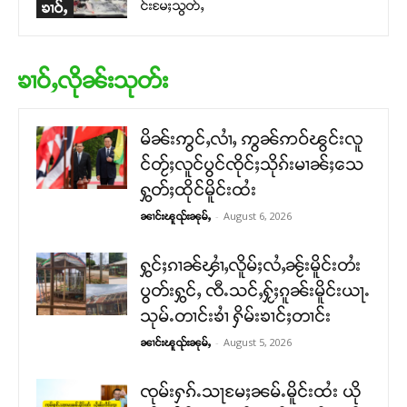
င်းမႄႈသွတ်ႇ
ၶၢဝ်ႇ
ၶၢဝ်ႇလိုၼ်းသုတ်း
မိၼ်းဢွင်ႇလၢႆႇ ဢွၼ်ဢဝ်ၽွင်းလူ
င်တႂ်ႈလူင်ပွင်ၸိုင်ႈသိုၵ်းမၢၼ်ႈသေ
ႁွတ်ႈထိုင်မိူင်းထႆး
-
August 6, 2026
ၼၢင်းၽူၺ်းၼုမ်ႇ
ႁွင်ႈၵၢၼ်ၾၢႆႇလိူမ်ႈလႆႇၼႂ်းမိူင်းတႆး
ပွတ်းႁွင်ႇ ၸီႉသင်ႇႁႂ်ႈၵူၼ်းမိူင်းယႃႉ
သုမ်ႉတၢင်းၶၢႆ ႁိမ်းၶၢင်ႈတၢင်း
-
August 5, 2026
ၼၢင်းၽူၺ်းၼုမ်ႇ
ၸုမ်းႁၵ်ႉသႃမႄႈၼမ်ႉမိူင်းထႆး ယို