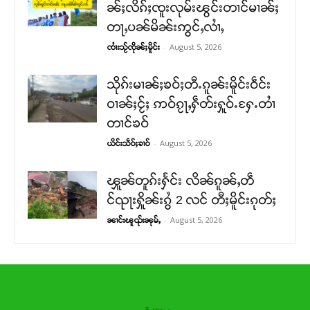
ၼ်ႈလိၵ်ႈၸူးလုမ်းၽွင်းတၢင်မၢၼ်ႈ
တႃႇပၼ်မိၼ်းဢွင်ႇလၢႆႇ
-
August 5, 2026
ၸၢႆးသႂ်ၸိုၼ်ႈမိူင်း
သိုၵ်းမၢၼ်ႈၶဝ်ႈတီႉၵူၼ်းမိူင်းဝဵင်း
ဝၢၼ်ႈငႂ်ႈ ဢဝ်ၵႂႃႇႁဵတ်းႁူဝ်ႉႁႄႉတၢႆ
တၢင်ၶဝ်
-
August 5, 2026
ယိင်းသဵဝ်ႈၶၢဝ်
ၾူၼ်တူၵ်းႁႅင်း လိၼ်ၵူၼ်ႇတဵ
င်ၺႃးႁိူၼ်းၵွႆ 2 လင် တီႈမိူင်းၵုတ်ႈ
-
August 5, 2026
ၼၢင်းၽူၺ်းၼုမ်ႇ