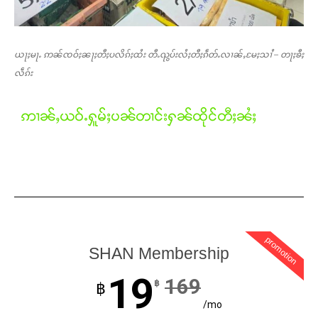
ယႃႈမႃႉ ဢၼ်ၸဝ်ႈၼႃႈတီႈပလိၵ်ႈထႆး တီႉၺွပ်းလႆႈတီႈၵဵတ်ႉလၢၼ်ႇမႄႈသၢႆ – တႃႈၶီႈ
လဵၵ်း
ဢၢၼ်ႇယဝ်ႉႁူမ်ႈပၼ်တၢင်းႁၼ်ထိုင်တီႈၼႆႈ
promotion
SHAN Membership
Support SHAN
19
169
฿
฿
တႃႇႁႂ်ႈသဵင်ၵၢင်ၸႂ်ၵူၼ်းမိူင်း ၵူႈတီႈၵူႈလႅၼ်ပေႃးတေၸွ
တ်ႇ တူဝ်ႈလုမ်ႈၾႃႉၼၼ်ႉ ၶဝ်ႈႁူမ်ႈၵမ်ႉထႅမ် ၸုမ်းၶၢ
/mo