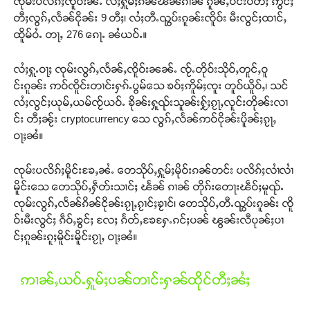
ၸုမ်းပလိၵ်ႈၸိူဝ်းၼႆႉ လႆႈႁူမ်ႈၵၼ်ၽႅၼ်ၵၢၼ် ၵူၼ်ႇပင်းပႅတ်ႈ ဢွင်ႈ
တီႈလွၵ်ႇလႅၼ်ငိုၼ်း 9 တီႈ၊ လႆႈတီႉၺွပ်းၵူၼ်းၸိူဝ်း မီးလွင်ႈထၢင်ႇ
ထိူမ်ဝႆႉ တႃႇ 276 ၵေႃႉ ၼႆယဝ်ႉ။
လႆႈႁူႉဝႃႈ ၸုမ်းလွၵ်ႇလႅၼ်ႇၸိူဝ်းၼၼ်ႉ ၸႂ်ႉတိုဝ်းသိုဝ်ႇတူင်ႇဝူ
င်းၵူၼ်း ဢဝ်ၸိူင်းတၢင်းႁၵ်ႉပွမ်သေ ၶဝ်ႈဢိူမ်ႈၸူး တူဝ်ယိူဝ်ႇ၊ သင်
လႆႈလွင်ႈယုမ်ႇယမ်ၸႂ်ယဝ်ႉ ၶိုၼ်းႁူၺ်းသူၼ်းႁႂ်ႈၵႂႃႇလူင်းတိုၼ်းလၢ
င်း တီႈၼႂ်း cryptocurrency သေ လွၵ်ႇလႅၼ်ဢဝ်ငိုၼ်းပိူၼ်ႈၵႂႃႇ
ဝႃႈၼႆ။
ၸုမ်းပလိၵ်ႈမိူင်းၶႄႇၼႆႉ တေသိုပ်ႇႁူမ်ႈမိုဝ်းၵၼ်တင်း ပလိၵ်ႈလၢႆလၢႆ
မိူင်းသေ တေသိုပ်ႇႁဵတ်းသၢင်ႈ ၽႅၼ် ၵၢၼ် တိုၵ်းတေႃးၽဵဝ်ႈမူၺ်ႉ
ၸုမ်းလွၵ်ႇလႅၼ်ၵိၼ်ငိုၼ်းၵႂႃႇၵႂၢင်ႈၶႂၢင်၊ တေသိုပ်ႇတီႉၺွပ်းၵူၼ်း ၸိူ
ဝ်းမီးလွင်ႈ ၵဵဝ်ႇၶွင်ႈ လႄႈ ၵႅတ်ႇၶႄႁႄႉၵင်ႈပၼ် ၽွၼ်းလီပုၼ်ႈပၢ
င်ႈၵူၼ်းၵူႈမိူင်းမိူင်းၵႂႃႇ ဝႃႈၼႆ။
ဢၢၼ်ႇယဝ်ႉႁူမ်ႈပၼ်တၢင်းႁၼ်ထိုင်တီႈၼႆႈ