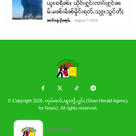
ယူႊၶရဵၼ်ႊ ယိုဝ်းႁူင်းၸၢၵ်ႈႁုင်ၼ
မ်ႉမၼ်းမဵၼ်မိူင်းရတ်ႉသျႃႊသွင်တီႈ
-
August 7, 2026
ၼၢင်းၽူၺ်းၼုမ်ႇ
© Copyright 2026. ၸုမ်းၶၢဝ်ႇၽူႈတွႆႇႁွၵ်ႈ (Shan Herald Agency
for News). All rights reserved.