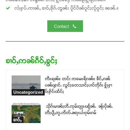
Support SHAN
လႆႈႁပ်ႉဢၢၼ်ႇ ၶၢဝ်ႇၶိုၵ်ႉတွၼ်း ပိူင်ပဵၼ်ဝူင်ႈလႂ်ဝူင်ႈ ၼၼ်ႉ။
တႃႇႁႂ်ႈသဵင်ၵၢင်ၸႂ်ၵူၼ်းမိူင်း ၵူႈတီႈၵူႈလႅၼ်ပေႃးတေၸွ
တ်ႇ တူဝ်ႈလုမ်ႈၾႃႉၼၼ်ႉ ၶဝ်ႈႁူမ်ႈၵမ်ႉထႅမ် ၸုမ်းၶၢ
Contact
ဝ်ႇၽူႈတွႆႇႁွၵ်ႈ လႆႈယူႇၶႃႈဢေႃႈ။
Donate Now
ၶၢဝ်ႇဢၼ်ၵဵဝ်ႇၶွင်ႈ
ဢီႊရၼ်ႊ တင်း ဢမေႊရိၵၼ်ႊ ၶဵင်ႇၵၼ်
ပၼ်ၾၢင်ႉ လွင်ႈတေသၢင်ႈပၢင်တိုၵ်း ႁႂ်ႈႁၢ
ဝ်ႈႁႅင်းထႅင်ႈ
Uncategorized
သိုၵ်းမၢၼ်ႈတီႉၸုမ်းၵျႃႊၽျႅၼ်ႉ ၼႂ်းပိုၼ်ႉ
တီႈပျီႇတူႉၸိတ်ႉၼႃးယႆးၵုမ်းၵမ်
ၶၢဝ်ႇ