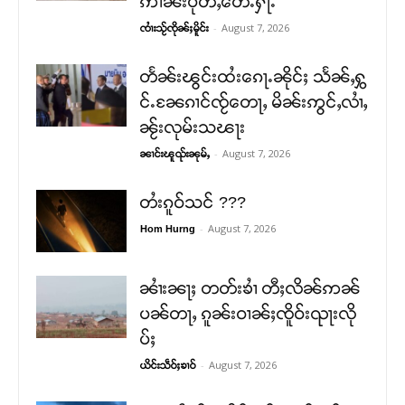
ဢၢၼ်းပိုတ်ႇတေႉႁႃႉ
-
August 7, 2026
ၸၢႆးသႂ်ၸိုၼ်ႈမိူင်း
တႅၼ်းၽွင်းထႆးၵေႃႉၼိုင်ႈ သႅၼ်ႇႁွ
င်ႉၼႄၵၢင်ၸႂ်တေႃႇ မိၼ်းဢွင်ႇလၢႆႇ
ၼႂ်းလုမ်းသၽႃး
-
August 7, 2026
ၼၢင်းၽူၺ်းၼုမ်ႇ
တႆးၵူဝ်သင် ???
-
August 7, 2026
Hom Hurng
ၼၢႆးၼႃႈ တတ်းၶၢႆ တီႈလိၼ်ဢၼ်
ပၼ်တႃႇ ၵူၼ်းဝၢၼ်ႈၸိူဝ်းၺႃးလို
ပ်ႈ
-
August 7, 2026
ယိင်းသဵဝ်ႈၶၢဝ်