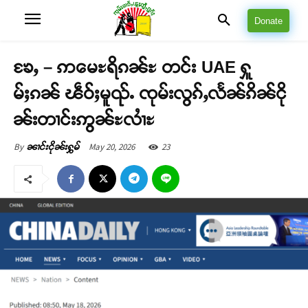
Donate
ၶႄႇ – ဢမေႊရိၵၼ်ႊ တင်း UAE ႁူ
မ်ႈၵၼ် ၽဵဝ်ႈမူၺ်ႉ ၸုမ်းလွၵ်ႇလႅၼ်ၵိၼ်ငို
ၼ်းတၢင်းဢွၼ်ႊလၢႆႊ
May 20, 2026
23
By
ၼၢင်းငိုၼ်းႁွမ်