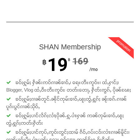
promotion
SHAN Membership
19
169
฿
฿
/mo
ၶဝ်ႈႁူမ်ႈ ႁဵၼ်းဢဝ်ၵၢၼ်ၶၢဝ်ႇ၊ ရေႊတီႊဢူဝ်ႊ၊ ထႆႇႁၢင်ႈ၊
Blogger, Vlog ထႆႇဝီႊတီႊဢူဝ်ႊ တတ်းတေႃႇ ႁဵတ်းဢွၵ်ႇ ပိုၼ်ၽႄႈ
ၶဝ်ႈႁူမ်ႈၵၢၼ်တူင်ႉၼိုင်ၸုမ်းၶၢဝ်ႇၽူႈတွႆႇႁွၵ်ႈ ၼႂ်းၶၵ်ႉၵၢၼ်
ပူၵ်းပွင်ၵၢၼ်သိုဝ်ႇ
ၶဝ်ႈႁူမ်ႈပၢင်လႅၵ်ႈလၢႆႈပိုၼ်ႉႁူႉပၢႆးႁၼ် ဢၼ်ၸုမ်းၶၢဝ်ႇၽူႈ
တွႆႇႁွၵ်ႈၸတ်းႁဵတ်း
ၶဝ်ႈႁူမ်ႈပၢင်ဢုပ်ႇဢူဝ်းတွင်ႈထၢမ် ၵဵဝ်ႇၵပ်းငဝ်းလၢႆးၵၢၼ်မိူင်း၊
ၵၢၼ်မၢၵ်ႈမီး၊ ပၢႆးမွၼ်း လႄႈ ႁူဝ်ၶေႃႈ ဢၼ်ၶႂ်ႈႁူႉၶႂ်ႈငိၼ်း။