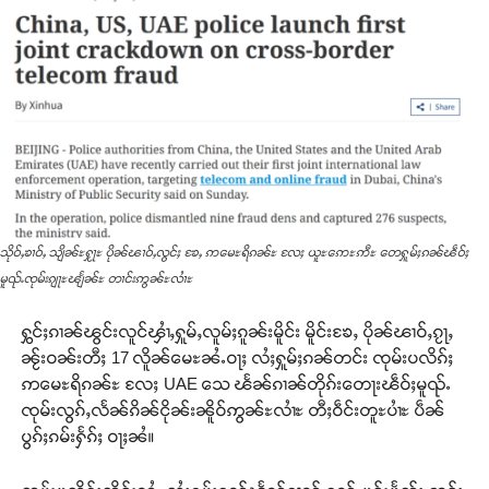
သိုဝ်ႇၶၢဝ်ႇ သျိၼ်ႊႁႂႃႊ ပိုၼ်ၽၢဝ်ႇလွင်ႈ ၶႄႇ ဢမေႊရိၵၼ်ႊ လႄႈ ယူႊဢေႊဢီႊ တေႁူမ်ႈၵၼ်ၽဵဝ်ႈ
မူၺ်ႉၸုမ်းၵျႃႊၽျႅၼ်ႊ တၢင်းဢွၼ်ႊလၢႆႊ
ႁွင်ႈၵၢၼ်ၽွင်းလူင်ၾၢႆႇႁူမ်ႇလူမ်ႈၵူၼ်းမိူင်း မိူင်းၶႄႇ ပိုၼ်ၽၢဝ်ႇၵႂႃႇ
ၼႂ်းဝၼ်းတီႈ 17 လိူၼ်မေႊၼႆႉဝႃႈ လႆႈႁူမ်ႈၵၼ်တင်း ၸုမ်းပလိၵ်ႈ
ဢမေႊရိၵၼ်ႊ လႄႈ UAE သေ ၽႅၼ်ၵၢၼ်တိုၵ်းတေႃးၽဵဝ်ႈမူၺ်ႉ
ၸုမ်းလွၵ်ႇလႅၼ်ၵိၼ်ငိုၼ်းၼိူဝ်ဢွၼ်ႊလၢႆႊ တီႈဝဵင်းတူႊပၢႆႊ ပဵၼ်
ပွၵ်ႈၵမ်းႁႅၵ်ႈ ဝႃႈၼႆ။