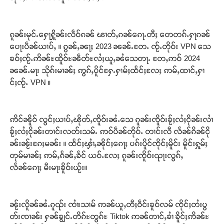
ၵူၼ်းမုင်ႉႁေႃႁိူၼ်းလဵဝ်ၵၼ် ၽၢတ်ႇၵၼ်ၵေႃႉတီႈ တေတၵ်ႉႁႃၵၼ်
ပေႃးပဵၼ်ယၢပ်ႇ ။ ၵွၼ်ႇၼႃႈ 2023 ၼၼ်ႉတႄႉ ၸႂ်ႉတိုဝ်း VPN သေ
ၶဝ်ႈၸႂ်ႉဢိၼ်ႊထိူဝ်ႊၼဵတ်ႊလႆႈယူႇၼႆသေတႃႉ တႄႇဢဝ် 2024
ၼၼ်ႉမႃး သိုၵ်းမၢၼ်ႈ ဢွၵ်ႇပိူင်ႁႄႉႁၢမ်ႈထႅင်ႈလႄႈ ဢမ်ႇထၢင်ႇႁၢ
င်ႈၸႂ်ႉ VPN ။
ဢိင်ၼိူဝ် လွင်ႈယၢပ်ႇၽိုတ်ႇၸိူဝ်းၼႆႉသေ ၵူၼ်းၸိူဝ်းၶႂ်ႈလႆႈငိုၼ်းလၢႆ
ၶႂ်ႈလႆႈငိုၼ်းတၢင်းလတ်းသမ်ႉ ဢဝ်ပဵၼ်တိုဝ်ႉ တၢင်းလီ လႅၼ်ၵိၼ်ငို
ၼ်းၼႂ်းၵႄႈမၼ်း ။ ထႅင်ႈၾၢႆႇၼိုင်ႈၵေႃႈ ပၵ်းပိူင်ၸိုင်ႈမိူင်း မိူင်းႁူမ်ႈ
တုမ်မၢၼ်ႈ ဢမ်ႇၵႅၼ်ႇၶႅင် ယဝ်ႉလႄႈ ၵူၼ်းၸိူဝ်းၺႃးလွၵ်ႇ
လႅၼ်ၵေႃႈ မီးမႃးၶိူဝ်းယႂ်း။
ၼႂ်းလိူၼ်ၼႆႉၵူၺ်း ၸၢႆးသၢမ် ဢၼ်ယူႇတီႈဝဵင်းၶူဝ်လမ် ၸိုင်ႈတႆးပွ
တ်းၸၢၼ်း ႁၼ်ၶျွင်ႉတိၵ်ႊတွၵ်ႊ Tiktok ဢၼ်တၢင်ႇၶၢႆ ၶိူင်ႈဢိၼ်ႊ