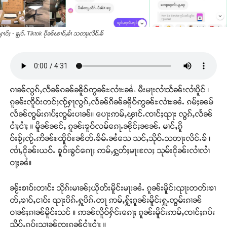
ႁၢင်ႈ - ၶျွင်ႉ Tiktok ပိုၼ်ၽၢဝ်ႇၶၢႆ သတႃးလိင်ႉၶ်
ၵၢၼ်လွၵ်ႇလႅၼ်ၵၼ်ၼိူဝ်ဢွၼ်ႊလၢႆႊၼႆႉ မီးမႃးလၢႆသႅၼ်းလၢႆပိူင် ၊
ၵူၼ်းၸိူဝ်းတင်ႈၸႂ်ႁႃလွၵ်ႇလႅၼ်ၵိၼ်ၼိူဝ်ဢွၼ်ႊလၢႆႊၼႆႉ ၵမ်ႈၼမ်
လႅၼ်ၸွမ်းၵၢပ်ႈၸွမ်းပၢၼ်။ ပေႃးဢမ်ႇၾၢင်ႉၸၢင်ႈၺႃး လွၵ်ႇလႅၼ်
ငၢႆႈငၢႆႈ ။ မိူၼ်ၼင်ႇ ၵူၼ်းၶူဝ်လမ်ၵေႃႉၼိုင်ႈၼၼ်ႉ မၢင်ႇၵိူ
ဝ်းၶႂ်ႈၸႂ်ႉဢိၼ်ႊထိူဝ်ႊၼႅတ်ႉၶႅမ်ႉၼႆသေ သင်ႇသိုဝ်ႉသတႃးလိင်ႉၶ် ၊
ၸၢႆႇငိုၼ်းယဝ်ႉ ၶူဝ်းၶွင်ၵေႃႈ ဢမ်ႇႁွတ်ႈမႃးလႄႈ သုမ်းငိုၼ်းလၢႆလၢႆ
ဝႃႈၼႆ။
ၼႂ်းၶၢဝ်းတၢင်း သိုၵ်းမၢၼ်ႈယိုတ်းမိူင်းမႃးၼႆႉ ၵူၼ်းမိူင်းၺႃးတတ်းၶၢ
တ်ႇၶၢဝ်ႇငၢဝ်း ၺႃးပိၵ်ႉႁူပိၵ်ႉတႃ ဢမ်ႇႁႂ်ႈၵူၼ်းမိူင်းႁူႉၸွမ်းၵၢၼ်
ဝၢၼ်ႈၵၢၼ်မိူင်းသင် ။ ဢၼ်လိူဝ်ႁႅင်းၵေႃႈ ၵူၼ်းမိူင်းဢမ်ႇၸၢင်ႈၵပ်း
သိုပ်ႇၵပ်းသၢၼ်ၸူးၵၼ်ငၢႆႈငၢႆႈ ။