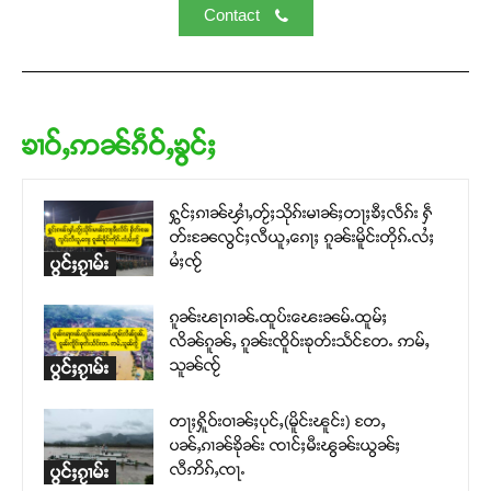
Contact
ၶၢဝ်ႇဢၼ်ၵဵဝ်ႇၶွင်ႈ
ႁွင်ႈၵၢၼ်ၾၢႆႇတႂ်ႈသိုၵ်းမၢၼ်ႈတႃႈၶီႈလဵၵ်း ႁဵ
တ်းၼႄလွင်ႈလီယူႇၵေႃႈ ၵူၼ်းမိူင်းတိုၵ်ႉလႆႈ
မႆႈၸႂ်
ပွင်ႈၵႂၢမ်း
ၵူၼ်းၽႃၵၢၼ်ႉထူပ်းၽေးၼမ်ႉထူမ်ႈ
လိၼ်ၵူၼ်ႇ ၵူၼ်းၸိူဝ်းၶုတ်းသႅင်တႄႉ ဢမ်ႇ
သူၼ်ၸႂ်
ပွင်ႈၵႂၢမ်း
တႃႈႁိူဝ်းဝၢၼ်ႈပုင်ႇ(မိူင်းၽူင်း) တႄႇ
ပၼ်ႇၵၢၼ်ၶိုၼ်း ၸၢင်ႈမီးၽွၼ်းယွၼ်ႈ
လီဢိၵ်ႇၸႃႉ
ပွင်ႈၵႂၢမ်း