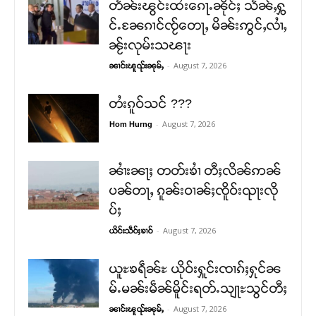
တႅၼ်းၽွင်းထႆးၵေႃႉၼိုင်ႈ သႅၼ်ႇႁွ
င်ႉၼႄၵၢင်ၸႂ်တေႃႇ မိၼ်းဢွင်ႇလၢႆႇ
ၼႂ်းလုမ်းသၽႃး
-
August 7, 2026
ၼၢင်းၽူၺ်းၼုမ်ႇ
တႆးၵူဝ်သင် ???
-
August 7, 2026
Hom Hurng
ၼၢႆးၼႃႈ တတ်းၶၢႆ တီႈလိၼ်ဢၼ်
ပၼ်တႃႇ ၵူၼ်းဝၢၼ်ႈၸိူဝ်းၺႃးလို
ပ်ႈ
-
August 7, 2026
ယိင်းသဵဝ်ႈၶၢဝ်
ယူႊၶရဵၼ်ႊ ယိုဝ်းႁူင်းၸၢၵ်ႈႁုင်ၼ
မ်ႉမၼ်းမဵၼ်မိူင်းရတ်ႉသျႃႊသွင်တီႈ
-
August 7, 2026
ၼၢင်းၽူၺ်းၼုမ်ႇ