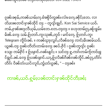
ၵူၼ်းၼုမ်ႇဢၼ်ယၢမ်ႈၵႃႉၶၢႆၼိူဝ်ဢွၼ်ႊလၢႆႊၵေႃႉၼိုင်ႈတႄႉ လၢ
တ်ႈၼႄတၢင်းႁၼ်ထိုင် ဝႃႈ – တူၺ်းၶျွင်ႉ Kon Sai Service ယဝ်ႉ
ဢမ်ႇႁၼ်ၼႃႈလီယုမ်ႇယမ်တႄႉတႄႉဝႃႈဝႃႈ ။ ပေႃးထၢမ်ၵႂႃႇၼႂ်းၶွမ်ႊ
မႅၼ်ႉၵေႃႈ သမ်ႉႁႂ်ႈတၵ်ႉၸူးသုၼ်ႇတူဝ် ၊ မၢင်ၵေႃႉ ႁႂ်ႈတၵ်ႉၸူး
Telegram ၸိူဝ်းၼႆႉ ။ ဢၼ်ၺႃးလွၵ်ႇလႅၼ်ၵေႃႈ ၸၢင်ႈမီးၼမ်ယဝ်ႉ
ယွၼ်ႉဝႃႈ ၵူၼ်းတိတ်းတၢမ်းၵေႃႈ ၼပ်ႉႁဵင် ၊ ၵူၼ်းတူၺ်း ၵူၼ်း
သျႄး ၸမ်ႁဵင် ။ ႁႂ်ႈၾၢင်ႉၵၼ်ၽွင်ႈ ။ သင်ဝႃႈ ႁူႉၸၵ်းၸမ်ၸႂ်ၸဝ်ႈၶွ
င်ၶျွင်ႉၼႆႉၵေႃႈ ႁႂ်ႈပၼ်ၾၢင်ႉယႃႇႁႂ်ႈလႅၼ်ၵိၼ်ၵၼ်ၸိူင်ႉၼႆၵႂႃႇတိၵ်း
တိၵ်း ပဵၼ်တႆးယင်းလူဝ်ႇၸွႆႈတႆးၵွၼ်ႇ ” – ဝႃႈၼႆ။
ဢၢၼ်ႇယဝ်ႉႁူမ်ႈပၼ်တၢင်းႁၼ်ထိုင်တီႈၼႆႈ