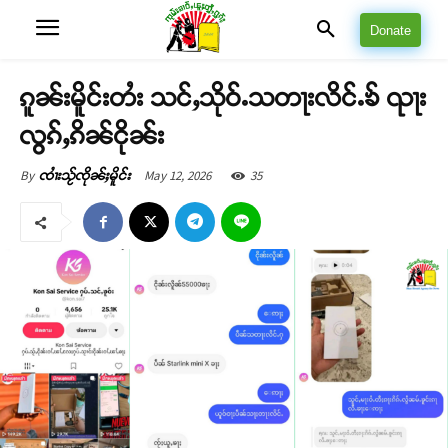
Donate
ၵူၼ်းမိူင်းတႆး သင်ႇသိုဝ်ႉသတႃးလိင်ႉၶ် ၺႃး
လွၵ်ႇၵိၼ်ငိုၼ်း
May 12, 2026
35
By
ၸၢႆးသႂ်ၸိုၼ်ႈမိူင်း