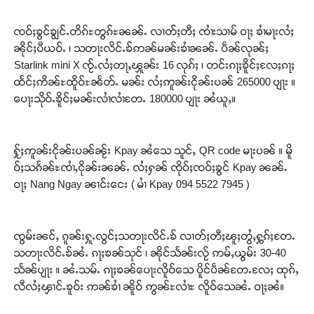
ၸဝ်ႈၶွင်ၶျွင်ႉတိၵ်ႊတွၵ်ႊၼၼ်ႉ လၢတ်ႈတီႈ ၸၢႆးသၢမ် ဝႃႈ ၶၢႆမႃးလႆႈ
ၼိုင်ႈပီယဝ်ႉ ၊ သတႃးလိင်ႉၶ်ဢၼ်မၼ်းၶၢႆၼၼ်ႉ ပဵၼ်လုၼ်ႈ
Starlink mini X ၸႂ်ႉလႆႈတႃႇၾူၼ်း 16 လုၵ်ႈ ၊ တင်းၵႃႈၶိူင်ႈလႄႈၵႃႈ
ထႅင်ႈဢိၼ်ႊထိူဝ်ႊၼႅတ်ႉ မၼ်း လႆႈဢူၼ်းငိုၼ်းပၼ် 265000 ပျႃး ။
ပေႃးသိုဝ်ႉၶိူင်ႈမၼ်းလၢႆလၢႆတႄႉ 180000 ပျႃး ၼႆယူႇ။
ႁႂ်ႈဢူၼ်းငိုၼ်းပၼ်ၼႂ်း Kpay ၼႆသေ သူင်ႇ QR code မႃးပၼ် ။ မိူ
ဝ်ႈသၵႅၼ်ႊၸၢႆႇငိုၼ်းၼၼ်ႉ လႆႈႁၼ် ၸိုဝ်ႈၸဝ်ႈၶွင် Kpay ၼၼ်ႉ
ဝႃႈ Nang Ngay ၼၢင်းငေး ( မၢႆ Kpay 094 5522 7945 )
ၸွမ်းၼင်ႇ ၵူၼ်းႁူႉလွင်ႈသတႃးလိင်ႉၶ် လၢတ်ႈတီႈၽူႈတွႆႇႁွၵ်ႈတႄႉ
သတႃးလိင်ႉၶ်ၼႆႉ ၵႃႈၶၼ်သုင် ၊ ၼိုင်သႅၼ်းလႂ် ဢမ်ႇယွမ်း 30-40
သႅၼ်ပျႃး ။ ၼႆႉသမ်ႉ ၵႃႈၶၼ်ပေႃးလိူဝ်သေ ပိူင်ပဵၼ်တႄႉလႄႈ ထုၵ်ႇ
လီလႆႈၾၢင်ႉၶူဝ်း ဢၼ်ၶၢႆ ၼိူဝ် ဢွၼ်ႊလၢႆႊ လိူဝ်သေၼႆႉ ဝႃႈၼႆ။