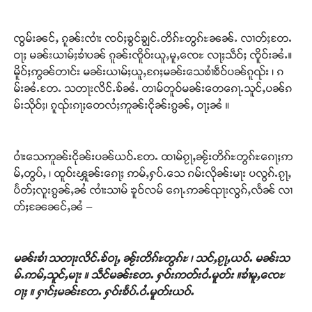
ၸွမ်းၼင်ႇ ၵူၼ်းၸၢႆး ၸဝ်ႈၶွင်ၶျွင်ႉတိၵ်ႊတွၵ်ႊၼၼ်ႉ လၢတ်ႈတႄႉ
ဝႃႈ မၼ်းယၢမ်ႈၶၢႆပၼ် ၵူၼ်းၸိူဝ်းယူႇမူႇၸေႊ လႃႈသဵဝ်ႈ ၸိူဝ်းၼႆႉ။
မိူဝ်ႈဢွၼ်တၢင်း မၼ်းယၢမ်ႈယူႇၵႄႈမၼ်းသေၶၢႆၶဵဝ်ပၼ်ၵူၺ်း ၊ ၵ
မ်းၼႆႉတႄႉ သတႃးလိင်ႉၶ်ၼႆႉ တၢမ်တူဝ်မၼ်းတေၵေႃႉသူင်ႇပၼ်ၵ
မ်းသိုဝ်ႈ၊ ၵူၺ်းၵႃႈတေလႆႈဢူၼ်းငိုၼ်းၵွၼ်ႇ ဝႃႈၼႆ ။
ဝၢႆးသေဢူၼ်းငိုၼ်းပၼ်ယဝ်ႉတႄႉ ထၢမ်ၵႂႃႇၼႂ်းတိၵ်ႊတွၵ်ႊၵေႃႈဢ
မ်ႇတွပ်ႇ ၊ ထူဝ်းၾူၼ်းၵေႃႈ ဢမ်ႇႁပ်ႉသေ ၵမ်းလိုၼ်းမႃး ပလွၵ်ႉၵႂႃႇ
ပႅတ်ႈလူးၵွၼ်ႇၼႆ ၸၢႆးသၢမ် ၶူဝ်လမ် ၵေႃႉဢၼ်ၺႃးလွၵ်ႇလႅၼ် လၢ
တ်ႈၼႄၼင်ႇၼႆ –
မၼ်းၶၢႆ သတႃးလိင်ႉၶ်ဝႃႇ ၼႂ်းတိၵ်ႊတွၵ်ႊ ၊ သင်ႇၵႂႃႇယဝ်ႉ မၼ်းသ
မ်ႉဢမ်ႇသူင်ႇမႃး ။ သဵင်မၼ်းတႄႉ ႁဝ်းဢတ်းဝႆႉမူတ်း ။ၶၢႆမူႇၸေႊ
ဝႃႈ ။ ႁၢင်ႈမၼ်းတႄႉ ႁဝ်းၶႅပ်ႉဝႆႉမူတ်းယဝ်ႉ