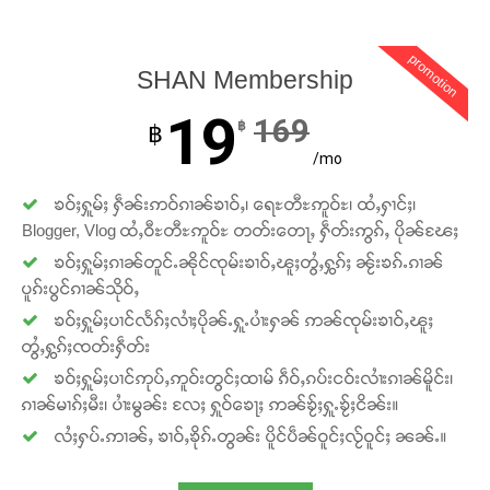
promotion
SHAN Membership
19
169
฿
฿
/mo
ၶဝ်ႈႁူမ်ႈ ႁဵၼ်းဢဝ်ၵၢၼ်ၶၢဝ်ႇ၊ ရေႊတီႊဢူဝ်ႊ၊ ထႆႇႁၢင်ႈ၊
Blogger, Vlog ထႆႇဝီႊတီႊဢူဝ်ႊ တတ်းတေႃႇ ႁဵတ်းဢွၵ်ႇ ပိုၼ်ၽႄႈ
ၶဝ်ႈႁူမ်ႈၵၢၼ်တူင်ႉၼိုင်ၸုမ်းၶၢဝ်ႇၽူႈတွႆႇႁွၵ်ႈ ၼႂ်းၶၵ်ႉၵၢၼ်
ပူၵ်းပွင်ၵၢၼ်သိုဝ်ႇ
ၶဝ်ႈႁူမ်ႈပၢင်လႅၵ်ႈလၢႆႈပိုၼ်ႉႁူႉပၢႆးႁၼ် ဢၼ်ၸုမ်းၶၢဝ်ႇၽူႈ
တွႆႇႁွၵ်ႈၸတ်းႁဵတ်း
ၶဝ်ႈႁူမ်ႈပၢင်ဢုပ်ႇဢူဝ်းတွင်ႈထၢမ် ၵဵဝ်ႇၵပ်းငဝ်းလၢႆးၵၢၼ်မိူင်း၊
ၵၢၼ်မၢၵ်ႈမီး၊ ပၢႆးမွၼ်း လႄႈ ႁူဝ်ၶေႃႈ ဢၼ်ၶႂ်ႈႁူႉၶႂ်ႈငိၼ်း။
လႆႈႁပ်ႉဢၢၼ်ႇ ၶၢဝ်ႇၶိုၵ်ႉတွၼ်း ပိူင်ပဵၼ်ဝူင်ႈလႂ်ဝူင်ႈ ၼၼ်ႉ။