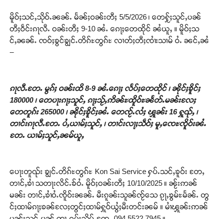
မိူဝ်ႈသင်ႇသိုဝ်ႉၼၼ်ႉ မႅၼ်ႈဝၼ်းတီႈ 5/5/2026 ၊ တေႁႂ်ႈသူင်ႇပၼ်
တီႈဝဵင်းၵႃလီႉ ဝၼ်းတီႈ 9-10 ၼႆႉ ၵေႃႈတေထိုင် ၼႆယူႇ ။ မိူဝ်ႈသ
င်ႇၼၼ်ႉ ၸဝ်ႈၶွင်ၶျွင်ႉတိၵ်ႊတွၵ်ႊ လၢတ်ႈတီႈၸၢႆးသၢမ် ဝႆႉ ၼင်ႇၼႆ
–
ၵႃလီႉတႄႉ မွၵ်ႈ ဝၼ်းထိ 8-9 ၼႆႉၵေႃႈ လႅပ်ႈတေထိုင် ၊ ၼိုင်ႈၶိူင်ႈ
Support SHAN
180000 ၊ တေပႃးၵႃႈသူင်ႇ ၵႃႈသႂ်ႇဢိၼ်ႊထိူဝ်ႊၼႅတ်ႉမၼ်းလႄႈ
တေတူၵ်း 265000 ၊ ၼိုင်ႈၶိူင်ႈၼႆႉ တေၸႂ်ႉလႆႈ ၾူၼ်း 16 ႁူၺ်ႇ ၊
တႃႇႁႂ်ႈသဵင်ၵၢင်ၸႂ်ၵူၼ်းမိူင်း ၵူႈတီႈၵူႈလႅၼ်ပေႃးတေၸွ
တၢင်းၵႃလီႉတႄႉ ပႆႇယၢမ်ႈသူင်ႇ ၊ တၢင်းလႃႈသဵဝ်ႈ မူႇၸေႊၸိူဝ်းၼႆႉ
တ်ႇ တူဝ်ႈလုမ်ႈၾႃႉၼၼ်ႉ ၶဝ်ႈႁူမ်ႈၵမ်ႉထႅမ် ၸုမ်းၶၢ
တႄႉ ယၢမ်ႈသူင်ႇၼမ်ယူႇ
ဝ်ႇၽူႈတွႆႇႁွၵ်ႈ လႆႈယူႇၶႃႈဢေႃႈ။
Donate Now
ပေႃးတူၺ်း ၶျွင်ႉတိၵ်ႊတွၵ်ႊ Kon Sai Service ႁပ်ႉသင်ႇၶူဝ်း တႄႇ
တၢင်ႇၶၢႆ သတႃးလိင်ႉၶ်ဝႆႉ မိူဝ်ႈဝၼ်းတီႈ 10/10/2025 ။ ၼႂ်းဢၼ်
မၼ်း တၢင်ႇၶၢႆဝႆႉၸိူဝ်းၼၼ်ႉ မီးၵူၼ်းသူၼ်ၸႂ်သေ ၵႂႃႇၶွမ်ႊမႅၼ်ႉ တွ
င်ႈထၢမ်ၵႃႈၶၼ်လႄႈတွင်ႈထၢမ်ႁူဝ်ယွႆႈမီးတင်းၼမ် ။ မၢႆၾူၼ်းဢၼ်
မၼ်းသူင်ႇပၼ် တႃႇၵပ်းသိုပ်ႇတႄႉ 094 5522 7945 ။