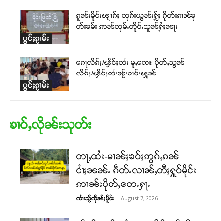
ၵူၼ်းမိူင်းၽျၢၵ်ႈ တုၵ်းယွၼ်းႁႂ်ႈ ၵိုတ်းၵၢၼ်ၶု
တ်းၶမ်း ဢၼ်တုမ်ႉတိူဝ်ႉသူၼ်ႁႆႈၼႃး
ပွင်ႈၵႂၢမ်း
ၵေႃလိၵ်ႈ/ၾိင်ႈတႆး မူႇၸေႊ ပိုတ်ႇသွၼ်
လိၵ်ႈ/ၾိင်ႈတႆးၼႂ်းၶၢဝ်းၾူၼ်
ပွင်ႈၵႂၢမ်း
ၶၢဝ်ႇလိုၼ်းသုတ်း
တႃႇထႆး-မၢၼ်ႈၶဝ်ႈဢွၵ်ႇၵၼ်
ငၢႆႈၼၼ်ႉ ၵဵတ်ႉလၢၼ်ႇတီႈႁူဝ်မိူင်း
ဢၢၼ်းပိုတ်ႇတေႉႁႃႉ
-
August 7, 2026
ၸၢႆးသႂ်ၸိုၼ်ႈမိူင်း