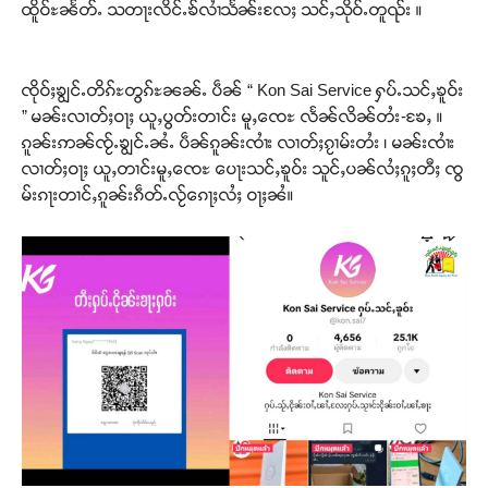
ထိူဝ်ႊၼႅတ်ႉ သတႃးလိင်ႉၶ်လၢႆသႅၼ်းလႄႈ သင်ႇသိုဝ်ႉတူၺ်း ။
ၸိုဝ်ႈၶျွင်ႉတိၵ်ႊတွၵ်ႊၼၼ်ႉ ပဵၼ် “ Kon Sai Service ႁပ်ႉသင်ႇၶူဝ်း
” မၼ်းလၢတ်ႈဝႃႈ ယူႇပွတ်းတၢင်း မူႇၸေႊ လႅၼ်လိၼ်တႆး-ၶႄႇ ။
ၵူၼ်းဢၼ်ၸႂ်ႉၶျွင်ႉၼႆႉ ပဵၼ်ၵူၼ်းၸၢႆး လၢတ်ႈၵႂၢမ်းတႆး ၊ မၼ်းၸၢႆး
လၢတ်ႈဝႃႈ ယူႇတၢင်းမူႇၸေႊ ပေႃးသင်ႇၶူဝ်း သူင်ႇပၼ်လႆႈၵူႈတီႈ ၸွ
မ်းၵႃးတၢင်ႇၵူၼ်းၵဵတ်ႉလႂ်ၵေႃႈလႆႈ ဝႃႈၼႆ။