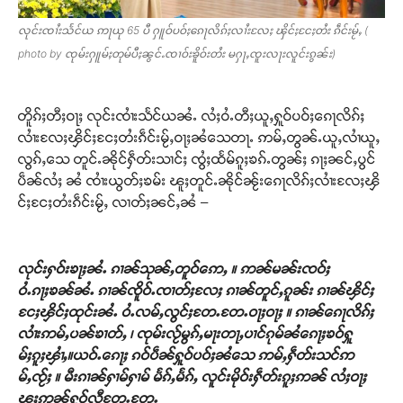
လုင်းၸၢႆးသႅင်ယ ဢႃယု 65 ပီ ႁူဝ်ပဝ်ႈၵေႃလိၵ်ႈလၢႆးလႄႈ ၾိင်ႈငႄႈတႆး ၵဵင်းမႂ်ႇ (
photo by ၸုမ်းႁူမ်ႈတုမ်ပီႈၼွင်ႉၸၢဝ်းၶိူဝ်းတႆး မႁႃႇၸူးလႃးလူင်းၵွၼ်း)
တိူၵ်ႈတီႈဝႃႈ လုင်းၸၢႆးသႅင်ယၼႆႉ လႆႈဝႆႉတီႈယူႇႁူဝ်ပဝ်ႈၵေႃလိၵ်ႈ
လၢႆးလႄႈၾိင်ႈငႄႈတႆးၵဵင်းမႂ်ႇဝႃႈၼႆသေတႃႉ ဢမ်ႇတွၼ်ႉယူႇလၢႆယူႇ
လွၵ်ႇသေ တူင်ႉၼိုင်ႁဵတ်းသၢင်ႈ ၸွႆႈထႅမ်ၵူႈၶၵ်ႉတွၼ်ႈ ၵႃႈၼင်ႇပွင်
ပဵၼ်လႆႈ ၼႆ ၸၢႆးယွတ်ႈၶမ်း ၽူႈတူင်ႉၼိုင်ၼႂ်းၵေႃလိၵ်ႈလၢႆးလႄႈၾိ
င်ႈငႄႈတႆးၵဵင်းမႂ်ႇ လၢတ်ႈၼင်ႇၼႆ –
လုင်းႁဝ်းၶႃႈၼႆႉ ၵၢၼ်သုၼ်ႇတူဝ်ဢေႇ ။ ဢၼ်မၼ်းၸဝ်ႈ
ဝႆႉၵႃႈၶၼ်ၼႆႉ ၵၢၼ်ၸိူဝ်ႉၸၢတ်ႈလႄႈ ၵၢၼ်တူင်ႇၵူၼ်း ၵၢၼ်ၾိင်ႈ
ငႄႈၾိင်ႈထုင်းၼႆႉ ဝႆႉလမ်ႇလွင်ႈတႄႉတႄႉဝႃႈဝႃႈ ။ ၵၢၼ်ၵေႃလိၵ်ႈ
လၢႆးဢမ်ႇပၼ်ၶၢတ်ႇ ၊ ၸုမ်းလႂ်မွၵ်ႇမႃးတႃႇပၢင်ၵုမ်ၼႆၵေႃႈၶဝ်ႁူ
မ်ႈၵူႈၾၢႆႇ။ယဝ်ႉၵေႃႈ ၵဝ်ပဵၼ်ႁူဝ်ပဝ်ႈၼႆသေ ဢမ်ႇႁဵတ်းသင်ဢ
မ်ႇၸႂ်ႈ ။ မီးၵၢၼ်ႁၢမ်ႁၢမ် မႅၵ်ႇမႅၵ်ႇ လူင်းမိုဝ်းႁဵတ်းၵူႈဢၼ် လႆႈဝႃႈ
ၽူႈဢွၼ်ႁူဝ်လီတႄႉတႄႉ