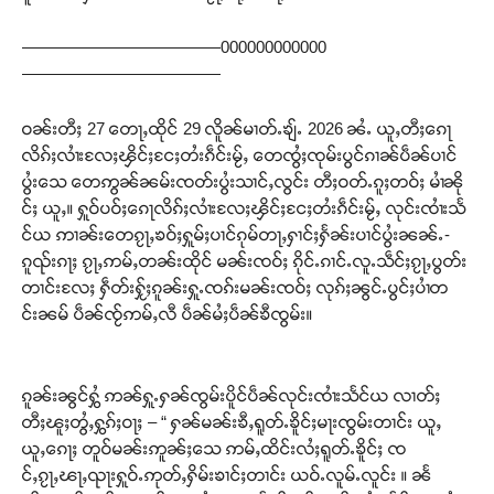
————————————000000000000
————————————
ဝၼ်းတီႈ 27 တေႃႇထိုင် 29 လိူၼ်မၢတ်ႉၶျ်ႉ 2026 ၼႆႉ ယူႇတီႈၵေႃ
လိၵ်ႈလၢႆးလႄႈၾိင်ႈငႄႈတႆးၵဵင်းမႂ်ႇ တေၸွႆႈၸုမ်းပွင်ၵၢၼ်ပဵၼ်ပၢင်
ပွႆးသေ တေဢွၼ်ၼမ်းၸတ်းပွႆးသၢင်ႇလွင်း တီႈဝတ်ႉၵူႈတဝ်ႈ မၢႆၼို
င်ႈ ယူႇ။ ႁူဝ်ပဝ်ႈၵေႃလိၵ်ႈလၢႆးလႄႈၾိင်ႈငႄႈတႆးၵဵင်းမႂ်ႇ လုင်းၸၢႆးသႅ
င်ယ ဢၢၼ်းတေၵႂႃႇၶဝ်ႈႁူမ်ႈပၢင်ၵုမ်တႃႇႁၢင်ႈႁႅၼ်းပၢင်ပွႆးၼၼ်ႉ-
ၵူၺ်းၵႃႈ ၵႂႃႇဢမ်ႇတၼ်းထိုင် မၼ်းၸဝ်ႈ ၵိုင်ႉၵၢင်ႉလူႉသဵင်ႈၵႂႃႇပွတ်း
တၢင်းလႄႈ ႁဵတ်းႁႂ်ႈၵူၼ်းႁူႉၸၵ်းမၼ်းၸဝ်ႈ လုၵ်ႈၼွင်ႉပွင်ႈပၢႆတ
င်းၼမ် ပဵၼ်ၸႂ်ဢမ်ႇလီ ပဵၼ်မႆႈပဵၼ်ၶီၸွမ်း။
ၵူၼ်းၼွင်ႁွႆ ဢၼ်ႁူႉႁၼ်ၸွမ်းပိူင်ပဵၼ်လုင်းၸၢႆးသႅင်ယ လၢတ်ႈ
တီႈၽူႈတွႆႇႁွၵ်ႈဝႃႈ – “ ႁၼ်မၼ်းၶီႇရူတ်ႉၶိူင်ႈမႃးၸွမ်းတၢင်း ယူႇ
ယူႇၵေႃႈ တူဝ်မၼ်းဢူၼ်ႈသေ ဢမ်ႇထိင်းလႆႈရူတ်ႉၶိူင်ႈ ၸ
င်ႇၵႂႃႇၽႃႇၺႃးႁူဝ်ႉဢုတ်ႇႁိမ်းၶၢင်ႈတၢင်း ယဝ်ႉလူမ်ႉလူင်း ။ ၼႅ