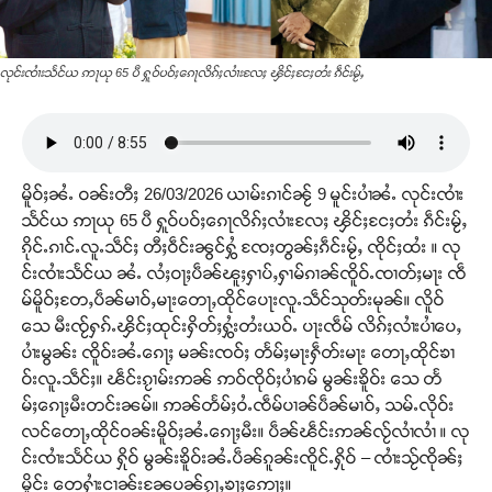
လုင်းၸၢႆးသႅင်ယ ဢႃယု 65 ပီ ႁူဝ်ပဝ်ႈၵေႃလိၵ်ႈလၢႆးလႄႈ ၾိင်ႈငႄႈတႆး ၵဵင်းမႂ်ႇ
မိူဝ်ႈၼႆႉ ဝၼ်းတီႈ 26/03/2026 ယၢမ်းၵၢင်ၼႂ် 9 မူင်းပၢႆၼႆႉ လုင်းၸၢႆး
သႅင်ယ ဢႃယု 65 ပီ ႁူဝ်ပဝ်ႈၵေႃလိၵ်ႈလၢႆးလႄႈ ၾိင်ႈငႄႈတႆး ၵဵင်းမႂ်ႇ
ၵိုင်ႉၵၢင်ႉလူႉသဵင်ႈ တီႈဝဵင်းၼွင်ႁွႆ ၸႄႈတွၼ်ႈၵဵင်းမႂ်ႇ ၸိုင်ႈထႆး ။ လု
င်းၸၢႆးသႅင်ယ ၼႆႉ လႆႈဝႃႈပဵၼ်ၽူႈႁၢပ်ႇႁၢမ်ၵၢၼ်ၸိူဝ်ႉၸၢတ်ႈမႃး ၸဵ
မ်မိူဝ်ႈတႄႇပဵၼ်မၢဝ်ႇမႃးတေႃႇထိုင်ပေႃးလူႉသဵင်သုတ်းမုၼ်။ လိူဝ်
သေ မီးၸႂ်ႁၵ်ႉၾိင်ႈထုင်းႁိတ်ႈႁွႆးတႆးယဝ်ႉ ပႃးၸဵမ် လိၵ်ႈလၢႆးပၢႆပေႇ
ပၢႆးမွၼ်း ၸိူဝ်းၼႆႉၵေႃႈ မၼ်းၸဝ်ႈ တႅမ်ႈမႃးႁဵတ်းမႃး တေႃႇထိုင်ၶၢ
ဝ်းလူႉသဵင်ႈ။ ၽဵင်းၵႂၢမ်းဢၼ် ဢဝ်ၸိုဝ်ႈပၢႆၵမ် မွၼ်းၶိူဝ်း သေ တႅ
မ်ႈၵေႃႈမီးတင်းၼမ်။ ဢၼ်တႅမ်ႈဝႆႉၸဵမ်ပၢၼ်ပဵၼ်မၢဝ်ႇ သမ်ႉလိုဝ်း
လင်တေႃႇထိုင်ဝၼ်းမိူဝ်ႈၼႆႉၵေႃႈမီး။ ပဵၼ်ၽဵင်းဢၼ်လႂ်လၢႆလၢႆ ။ လု
င်းၸၢႆးသႅင်ယ ႁိုဝ် မွၼ်းၶိူဝ်းၼႆႉပဵၼ်ၵူၼ်းၸိူင်ႉႁိုဝ် – ၸၢႆးသႂ်ၸိုၼ်ႈ
မိူင်း တေႁၢႆးငၢၼ်းၼႄပၼ်ၵႂႃႇၶႃႈဢေႃႈ။