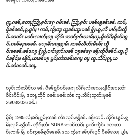
ၵႂႃႇၵၼ်ႇတေႃးသြႃႇႁဝ်းႁေ ၵမ်းၼႆႉ သြႃႇႁဝ်း ပၼ်ၽွၼ်းၼႆႉ ဢမ်ႇ
မိူၼ်ၼင်ႇၵူႇပွၵ်ႈ ၊ ဢမ်ႇၸႂ်ႈဝႃႈ ယွၼ်းသူးပၼ် ႁႂ်ႈယူႇလီ မၢၵ်ႈမီးၸိူ
င်ႉၼၼ်။ မၼ်းလၢတ်ႈဝႃႈ ဢိူဝ်း ဢၼ်ႁဝ်းယၢမ်ႈယူႇမိူၼ်ပီႈမိူၼ်ၼွ
င်ႉၵၼ်မႃးၼၼ်ႉ ပေႃးမီးၶေႃႈၵႂၢမ်း ဢၼ်ၽိတ်းမႅၼ်ႈ ၸိူ
ဝ်းၼၼ်ႉၼႆၵေႃႈ ႁႂ်ႈပွႆႇဝၢင်းၶႂၢင်းပၼ် ဝႃႈၼႆႁေ ၼႂ်းၸႂ်ပဵၼ်ဝႆႉယူႇပိူ
င်ၼိုင်ႈ။ ၽိူဝ်ႇယၢၼ်မႃး မွၵ်ႈလၢႆဝၼ်းၵေႃႈ ဝႃႈ လူႉသဵင်ႈၵႂႃႇယ
ဝ်ႉၼႆၼၼ်ႉၼႃႇ
လုင်းၸၢႆးသႅင်ယ ၼႆႉ ပဵၼ်ႁူဝ်ပဝ်ႈၵေႃ လိၵ်ႈလၢႆးလႄႈၾိင်ႈငႄႈတႆး
ဝဵင်းၵဵင်းမႂ်ႇ တေႃႇထိုင် ဝၼ်းမၼ်းၸၢႆး လူႉသဵင်ႈသုတ်းမုၼ်
26/03/2026 ၼႆႉ။
မိူဝ်ႈ 1985 လႆႈၶဝ်ႈႁူမ်ႈၵၢၼ် လၢႆးလုၵ်ႉၾိုၼ်ႉ ၼႂ်းတပ်ႉ သိုၵ်းၽွမ်ႉႁူ
မ်ႈလုၵ်ႉၾိုၼ်ႉ ၸိုင်ႈတႆး SURA ဢၼ်ၸဝ်ႈ ၵွၼ်းၸိူင်း လႄႈၸ
ဝ်ႈၸၢမ် မႂ်ႇ ၶဝ်ဢွၼ်ႁူဝ်ၼၼ်ႉသေ ၸွႆႈၵၢၼ်ပူၵ်းပွင် ပိုၼ်ၽႄႈ ၾၢႆႇ