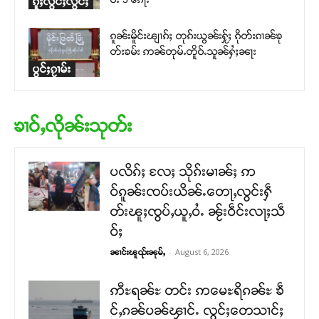
ၵူႈလွင်ႈလွင်ႈ
ၵူၼ်းမိူင်းၽျၢၵ်ႈ တုၵ်းယွၼ်းႁႂ်ႈ ၵိုတ်းၵၢၼ်ၶု
တ်းၶမ်း ဢၼ်တုမ်ႉတိူဝ်ႉသူၼ်ႁႆႈၼႃး
ပွင်ႈၵႂၢမ်း
ၶၢဝ်ႇလိုၼ်းသုတ်း
ပလိၵ်ႈ လႄႈ သိုၵ်းမၢၼ်ႈ ဢ
ဝ်ၵူၼ်းၸပ်းယိၼ်ႉတေႃႇလွင်းႁဵ
တ်းၽူႈၸွပ်ႇယူႇဝႆႉ ၼႂ်းဝဵင်းလႃႈသဵ
ဝ်ႈ
-
August 6, 2026
ၼၢင်းၽူၺ်းၼုမ်ႇ
ဢီႊရၼ်ႊ တင်း ဢမေႊရိၵၼ်ႊ ၶဵ
င်ႇၵၼ်ပၼ်ၾၢင်ႉ လွင်ႈတေသၢင်ႈ