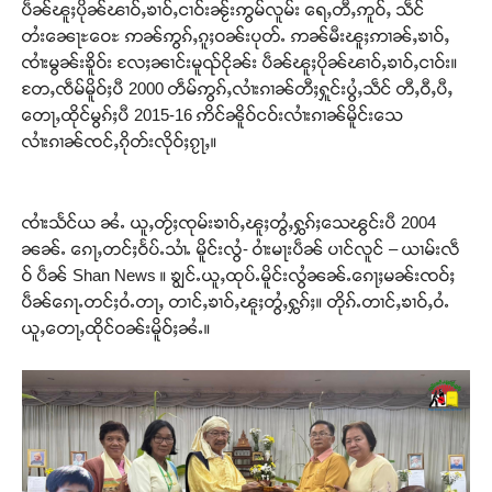
ပဵၼ်ၽူႈပိုၼ်ၽၢဝ်ႇၶၢဝ်ႇငၢဝ်းၼႂ်းဢွမ်လူမ်း ရေႇတီႇဢူဝ်ႇ သဵင်
တႆးၼေႃႊဝေႊ ဢၼ်ဢွၵ်ႇၵူႈဝၼ်းပုတ်ႉ ဢၼ်မီးၽူႈဢၢၼ်ႇၶၢဝ်ႇ
ၸၢႆးမွၼ်းၶိူဝ်း လႄႈၼၢင်းမူၺ်ငိုၼ်း ပဵၼ်ၽူႈပိုၼ်ၽၢဝ်ႇၶၢဝ်ႇငၢဝ်း။
တႄႇၸဵမ်မိူဝ်ႈပီ 2000 တဵမ်ဢွၵ်ႇလၢႆးၵၢၼ်တီႈႁူင်းပွႆႇသဵင် တီႇဝီႇပီႇ
တေႃႇထိုင်မွၵ်ႈပီ 2015-16 ဢိင်ၼိူဝ်ငဝ်းလၢႆးၵၢၼ်မိူင်းသေ
လၢႆးၵၢၼ်ၸင်ႇၵိုတ်းလိုဝ်ႈၵႂႃႇ။
ၸၢႆးသႅင်ယ ၼႆႉ ယူႇတႂ်ႈၸုမ်းၶၢဝ်ႇၽူႈတွႆႇႁွၵ်ႈသေၽွင်းပီ 2004
ၼၼ်ႉ ၵေႃႇတင်ႈဝႅပ်ႉသၢႆႉ မိူင်းလွႆ- ဝၢႆးမႃးပဵၼ် ပၢင်လူင် – ယၢမ်းလဵ
ဝ် ပဵၼ် Shan News ။ ၶျွင်ႉယူႇထုပ်ႉမိူင်းလွႆၼၼ်ႉၵေႃႈမၼ်းၸဝ်ႈ
ပဵၼ်ၵေႃႉတင်ႈဝႆႉတႃႇ တၢင်ႇၶၢဝ်ႇၽူႈတွႆႇႁွၵ်ႈ။ တိုၵ်ႉတၢင်ႇၶၢဝ်ႇဝႆႉ
ယူႇတေႃႇထိုင်ဝၼ်းမိူဝ်ႈၼႆႉ။