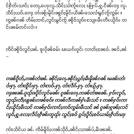
င်ႁဵတ်းသၢင်ႈ တေႃႇပေႃးလူႉသဵင်ႈသၢႆၸႂ်လႄႈ ၽႂ်ႁပ်ႉႁူႉငိၼ်းဝႃႈ လူႉ
သဵင်ႈယဝ်ႉၵေႃႈ တႆးၼႂ်းမိူင်းၼွၵ်ႈမိူင်းယိၼ်းသေလၢႆမွင်ၸႂ်ၸွမ်း ။
ဢွၼ်ၵၼ် တႅမ်ႈတၢင်ႇလွင်ႈမွင်ၸႂ် ၼိူဝ်သူဝ်ႊသျႄႊမီႊတီႊယိူဝ်ႊ တ
င်းၼမ်တင်းလၢႆ ။
ဢိင်ၼိူဝ်လွင်ႈၼႆႉ ၶူးပိုၼ်ၶမ်း ၽယၵ်းဝူင်း လၢတ်ႈၼႄဝႆႉ ၼင်ႇၼႆ
–
ၵၢၼ်ၵိူတ်ႇၵၢၼ်တၢႆၼႆႉ ၼိုင်ႈၵေႃႉၼိုင်ႈပွၵ်ႈမီးမိူၼ်ၵၼ် ။မၼ်းတၢႆ
ဝႆးႁႃႉ တၢႆထိူင်းႁႃႉ တၢႆၸဝ်ႉႁႃႉ တၢႆလဵၵ်ႉႁႃႉ တၢႆယႂ်ႇႁႃႉ
ၵႃႈၼၼ်ႉၵူၺ်း။ပိူင်လူင်မၼ်း ၵူၼ်းၵေႃႉဢၼ်တၢႆၼၼ်ႉ ႁဝ်းလူဝ်ႇ
တူၺ်းတီႈၽွၼ်းၵၢၼ်ၶဝ်။ ဢၼ်လီဢၼ်ႁၢႆႉမီးသင် ။ ဢၼ်ႁဝ်းၸၢ
င်ႈယိူင်ႈမီးသင် ဢၼ်ႁဝ်းၸၢင်ႈဢဝ်ၸွမ်းမီးသင် ၼႆ ၵူၼ်းႁုၼ်ႈလင်
လူဝ်ႇႁူႉလႄႈလဵပ်ႈႁဵၼ်းတူၺ်း လွင်ႈၶဝ် ၵွပ်ႈပိူဝ်ႈၶဝ်ယၢမ်ႈႁဵတ်းမႃး
ၸၢႆးသႅင်ယ ၼႆႉ ၸဵမ်မိူဝ်ႈပၢၼ်သိုဝ်ႇၼႅင်ႈသၢၼ်ပႆႇမီးၼၼ်ႉ