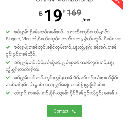
19
169
฿
฿
/mo
ၶဝ်ႈႁူမ်ႈ ႁဵၼ်းဢဝ်ၵၢၼ်ၶၢဝ်ႇ၊ ရေႊတီႊဢူဝ်ႊ၊ ထႆႇႁၢင်ႈ၊
Blogger, Vlog ထႆႇဝီႊတီႊဢူဝ်ႊ တတ်းတေႃႇ ႁဵတ်းဢွၵ်ႇ ပိုၼ်ၽႄႈ
ၶဝ်ႈႁူမ်ႈၵၢၼ်တူင်ႉၼိုင်ၸုမ်းၶၢဝ်ႇၽူႈတွႆႇႁွၵ်ႈ ၼႂ်းၶၵ်ႉၵၢၼ်
ပူၵ်းပွင်ၵၢၼ်သိုဝ်ႇ
ၶဝ်ႈႁူမ်ႈပၢင်လႅၵ်ႈလၢႆႈပိုၼ်ႉႁူႉပၢႆးႁၼ် ဢၼ်ၸုမ်းၶၢဝ်ႇၽူႈ
တွႆႇႁွၵ်ႈၸတ်းႁဵတ်း
ၶဝ်ႈႁူမ်ႈပၢင်ဢုပ်ႇဢူဝ်းတွင်ႈထၢမ် ၵဵဝ်ႇၵပ်းငဝ်းလၢႆးၵၢၼ်မိူင်း၊
ၵၢၼ်မၢၵ်ႈမီး၊ ပၢႆးမွၼ်း လႄႈ ႁူဝ်ၶေႃႈ ဢၼ်ၶႂ်ႈႁူႉၶႂ်ႈငိၼ်း။
လႆႈႁပ်ႉဢၢၼ်ႇ ၶၢဝ်ႇၶိုၵ်ႉတွၼ်း ပိူင်ပဵၼ်ဝူင်ႈလႂ်ဝူင်ႈ ၼၼ်ႉ။
Contact