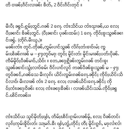
တိ ဝၢၼ်ႈၵဵင်းလၢၼ်း ၶဵတ်ႇ 2 ဝဵင်းၵဵင်းတုင် ။
မီးပီႈ ၼွင်ႉႁူမ်ႈတွင်ႉၵၼ် 2 ၵေႃႉ ၸၢႆးသႅင်ယ ၸၢႆးၺၢၼ်ႇယ လႄႈ
ပီႈၼၢင်း ၶႅၼ်ႈတွင်ႉ (ပီႈၼၢင်း ပုၼ်းထမ်း) 1 ၵေႃႉ ၸိုဝ်ႈၶူးသွၼ်ၼၢ
င်းၼွႆႉ (တိုၵ်ႉမီးယူႇ)။
မၼ်းၸၢႆး တူင်ႉတိုၼ်ႇၸွမ်းပၢင်သွၼ် လိၵ်ႈတႆးၶၢဝ်းမႆႈ ၸွ
မ်းၽႅၼ်ၵၢၼ် မ – ႁႃႈတူဝ်မႃး တူဝ်ႈ မိူင်းတႆး မိူင်းမၢၼ်ႈပတ်းပိုၼ်ႉ
ၸဵမ်မိူဝ်ႈပဵၼ်မၢဝ်ႇသႅဝ်း ။ တႄႇၼႃႈႁိူၼ်းၸွမ်းၵၼ် တင်းၶူး
သွၼ်ၼၢင်းသွႆႈလၢဝ်ၶမ်း ဝဵင်းပၢင်လူင် ဢၼ်ပဵၼ်ၶူးသွၼ် မ – ႁႃႈ
တူဝ်ၼင်ႇၵၼ်သေ မီးလုၵ်း ယိင်းၸွမ်းၵၼ်ၵေႃႉၼိုင်ႈ ၸိုဝ်ႈယိင်းသႅ
င်လၢဝ်၊ မီးလၢၼ် ၸၢႆး 2 ၵေႃႉ လႄႈ လၢၼ်ယိင်းၵေႃႉၼိုင်ႈ ၸို
ဝ်ႈၸၢႆးၼႃးဝိၼ်း လႄႈ ၸၢႆးၼႃးၶိၼ်း ၊ လၢၼ်ယိင်းသမ်ႉၸိုဝ်ႈၼွ
င်ႉၽိင်ဢၼ်း။
ၸၢႆးသႅင်ယ သူင်မိုတ်ႈၾၢႆႇ တႅမ်ႈၽဵင်းၵႂၢမ်းပၢၼ်မႂ်ႇ လႄႈ ပဵၼ်တင်း
လုၵ်ႈၸုမ်းၶိူဝ်းတႆး သႃမၵ်ႉၶီး ၾၢႆႇတွႆႇတိုင်ႈ တီႈ မိူင်းၵွၵ်ႇ မႃးလၢႆလၢႆ