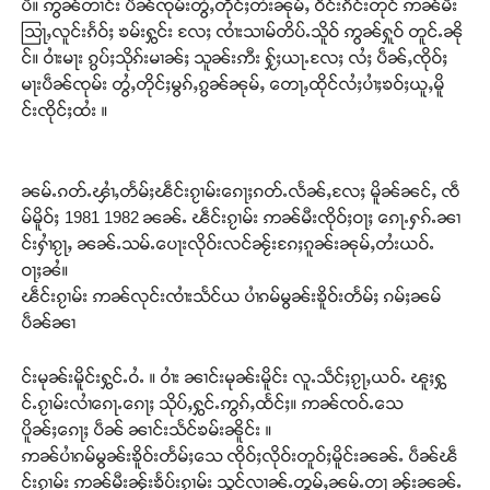
ပီ။ ဢွၼ်တၢင်း ပဵၼ်ၸုမ်းတွႆႇတိုင်ႈတႆးၼုမ်ႇ ဝဵင်းၵဵင်းတုင် ဢၼ်မီး
သြႃႇလူင်းၵႅဝ်ႈ ၶမ်းႁွင်း လႄႈ ၸၢႆးသၢမ်တိပ်ႉသိူဝ် ဢွၼ်ႁူဝ် တူင်ႉၼို
င်။ ဝၢႆးမႃး ၵွပ်ႈသိုၵ်းမၢၼ်ႈ သူၼ်းဢီး ႁႂ်ႈယႃႉလႄႈ လႆႈ ပဵၼ်ႇၸိုဝ်ႈ
မႃးပဵၼ်ၸုမ်း တွႆႇတိုင်ႈမွၵ်ႇၵွၼ်ၼုမ်ႇ တေႃႇထိုင်လႆႈပၢႆႈၶဝ်ႈယူႇမိူ
င်းၸိုင်ႈထႆး ။
ၼမ်ႉၵတ်ႉၾၢႆႇတႅမ်ႈၽဵင်းၵႂၢမ်းၵေႃႈၵတ်ႉလႅၼ်ႇလႄႈ မိူၼ်ၼင်ႇ ၸဵ
မ်မိူဝ်ႈ 1981 1982 ၼၼ်ႉ ၽဵင်းၵႂၢမ်း ဢၼ်မီးၸိုဝ်ႈဝႃႈ ၵေႃႉႁၵ်ႉၼၢ
င်းႁၢႆၵႂႃႇ ၼၼ်ႉသမ်ႉပေႃးလိုဝ်းလင်ၼႂ်းၵႄႈၵူၼ်းၼုမ်ႇတႆးယဝ်ႉ
ဝႃႈၼႆ။
ၽဵင်းၵႂၢမ်း ဢၼ်လုင်းၸၢႆးသႅင်ယ ပၢႆၵမ်မွၼ်းၶိူဝ်းတႅမ်ႈ ၵမ်ႈၼမ်
ပဵၼ်ၼၢ
င်းမုၼ်းမိူင်းႁွင်ႉဝႆႉ ။ ဝၢႆး ၼၢင်းမုၼ်းမိူင်း လူႉသဵင်ႈၵႂႃႇယဝ်ႉ ၽူႈႁွ
င်ႉၵႂၢမ်းလၢႆၵေႃႉၵေႃႈ သိုပ်ႇႁွင်ႉဢွၵ်ႇထႅင်ႈ။ ဢၼ်ၸဝ်ႉသေ
ပိူၼ်ႈၵေႃႈ ပဵၼ် ၼၢင်းသႅင်ၶမ်းၼိူင်း ။
ဢၼ်ပၢႆၵမ်မွၼ်းၶိူဝ်းတႅမ်ႈသေ ၸိုဝ်ႈလိုဝ်းတူဝ်ႈမိူင်းၼၼ်ႉ ပဵၼ်ၽဵ
င်းၵႂၢမ်း ဢၼ်မီးၼႂ်းၶႅပ်းၵႂၢမ်း သွင်လၢၼ်ႉတွမ်ႇၼမ်ႉတႃ ၼႂ်းၼၼ်ႉ