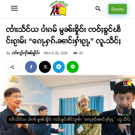
Donate
ၸၢႆးသႅင်ယ ပၢႆၵမ် မွၼ်းၶိူဝ်း ၸဝ်ႈၶွင်ၽဵ
င်းၵႂၢမ်း “ၵေႃႉႁၵ်ႉၼၢင်းႁၢႆၵႂႃႇ” လူႉသဵင်ႈ
March 26, 2026
82
By
ၸၢႆးသႂ်ၸိုၼ်ႈမိူင်း