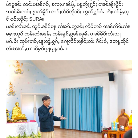
ပၢႆးမွၼ်း တင်းပၢၼ်ၵဝ်ႇ လႄႈပၢၼ်မႂ်ႇ ပႃႈတႂ်ႈႁွင်ႈ ၵၢၼ်ၼႂ်းမိူင်း
ဢၼ်မီးၸဝ်ႈ ၶႂၢၼ်မိူင်း ၸဝ်ႈသႅင်ၸိုၼ်ႈ ဢွၼ်ႁူဝ်ဝႆႉ တီႈပၢင်မႂ်ႇသု
င် ငဝ်ႈၸိုင်ႈ SURA။
မၼ်းၸၢႆးၼႆႉ တူင်ႉၼိုင်မႃး လၢႆၶၵ်ႉတွၼ်ႈ ၸဵမ်ဢဝ် ၵၢၼ်လိၵ်ႈလၢႆး
မႁႃႈတူဝ် ၸုမ်းတႆးၼုမ်ႇ ၸုမ်းမွၵ်ႇၵွၼ်ၼုမ်ႇ ပၢၼ်ၶိူဝ်းတႆးသႃ
မၵ်ႉၶီး ၸုမ်းၶၢဝ်ႇၽူႈတွႆႇႁွၵ်ႇ ၵေႃလိၵ်ႈၾိင်ႈတႆး ၵဵင်းမႆႇ တေႃႇထိုင်
လႆႈၽၢတ်ႇယၢၼ်ႁဝ်းႁႃးၵႂႃႇၼႆႉ ။