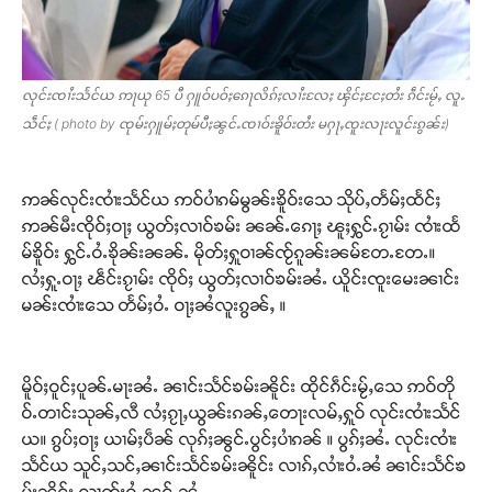
တႃႇႁႂ်ႈသဵင်ၵၢင်ၸႂ်ၵူၼ်းမိူင်း ၵူႈတီႈၵူႈလႅၼ်ပေႃးတေၸွ
တ်ႇ တူဝ်ႈလုမ်ႈၾႃႉၼၼ်ႉ ၶဝ်ႈႁူမ်ႈၵမ်ႉထႅမ် ၸုမ်းၶၢ
ဝ်ႇၽူႈတွႆႇႁွၵ်ႈ လႆႈယူႇၶႃႈဢေႃႈ။
လုင်းၸၢႆးသႅင်ယ ဢႃယု 65 ပီ ႁူဝ်ပဝ်ႈၵေႃလိၵ်ႈလၢႆးလႄႈ ၾိင်ႈငႄႈတႆး ၵဵင်းမႂ်ႇ လူႉ
Donate Now
သဵင်ႈ ( photo by ၸုမ်းႁူမ်ႈတုမ်ပီႈၼွင်ႉၸၢဝ်းၶိူဝ်းတႆး မႁႃႇၸူးလႃးလူင်းၵွၼ်း)
ဢၼ်လုင်းၸၢႆးသႅင်ယ ဢဝ်ပၢႆၵမ်မွၼ်းၶိူဝ်းသေ သိုပ်ႇတႅမ်ႈထႅင်ႈ
ဢၼ်မီးၸိုဝ်ႈဝႃႈ ယွတ်ႈလၢဝ်ၶမ်း ၼၼ်ႉၵေႃႈ ၽူႈႁွင်ႉၵႂၢမ်း ၸၢႆးထႅ
မ်ၶိူဝ်း ႁွင်ႉဝႆႉၶိုၼ်းၼၼ်ႉ မိုတ်ႈႁူဝၢၼ်ၸႂ်ၵူၼ်းၼမ်တႄႉတႄႉ။
လႆႈႁူႉဝႃႈ ၽဵင်းၵႂၢမ်း ၸိုဝ်ႈ ယွတ်ႈလၢဝ်ၶမ်းၼႆႉ ယိူင်းၸူးမေးၼၢင်း
မၼ်းၸၢႆးသေ တႅမ်ႈဝႆႉ ဝႃႈၼႆလူးၵွၼ်ႇ ။
မိူဝ်ႈဝူင်ႈပူၼ်ႉမႃးၼႆႉ ၼၢင်းသႅင်ၶမ်းၼိူင်း ထိုင်ၵဵင်းမႂ်ႇသေ ဢဝ်တို
ဝ်ႉတၢင်းသုၼ်ႇလီ လႆႈၵႂႃႇယွၼ်းၵၼ်ႇတေႃးလမ်ႇႁူဝ် လုင်းၸၢႆးသႅင်
ယ။ ၵွပ်ႈဝႃႈ ယၢမ်ႈပဵၼ် လုၵ်ႈၼွင်ႉပွင်ႈပၢႆၵၼ် ။ ပွၵ်ႈၼႆႉ လုင်းၸၢႆး
သႅင်ယ သူင်ႇသင်ႇၼၢင်းသႅင်ၶမ်းၼိူင်း လၢၵ်ႇလၢႆးဝႆႉၼႆ ၼၢင်းသႅင်ၶ
မ်းၼိူင်း လၢတ်ႈဝႆႉၼင်ႇၼႆ –