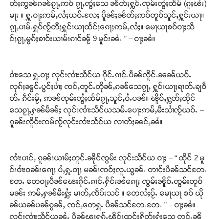
တ်ႈဢွၼ်ၵၼ်ၵႂႃႇဢဝ် ၵႂႃႇၸွႆႈသေ ၼႅတ်ႈႁွင်ႉၸုမ်းၸွႆႈထႅမ် (ၵူႈၽႆး)
မႃး ။ ႁူႉဝႃႈဢမ်ႇလႆႈယဝ်ႉလႄႈ ပိူၼ်ႈၼႅတ်ႈဢဝ်တူဝ်သူင်ႇႁူင်းယႃ။
ၵႂႃႇပၢမ်ႉႁူဝ်ၸႂ်တီႈႁူင်းယႃထႅင်ႈၵေႃႈဢမ်ႇလႆႈ။ မေႃယႃၶဝ်ဝႃႈသဵ
င်ႈၵႂႃႇမွၵ်ႈၶၢဝ်းယၢမ်းၵၢင်ၼႂ် 9 မူင်းၼႆႉ ” – ဝႃႈၼႆ။
ဝၢႆးသေ ႁူႉဝႃႈ လုင်းၸၢႆးသႅင်ယ ၵိုင်ႉၵၢင်ႉပဵၼ်ၸိူင်ႉၼၼ်ယဝ်ႉ
လုၵ်ႈၼွင်ႉပွင်ႈပၢႆႈ ၸင်ႇတူင်ႉတိုၼ်ႇၵၼ်သေၵႂႃႇ ႁူင်းယႃႈရၢတ်ႉၶျဝဵ
တ်ႉ ၵဵင်းမႂ်ႇ ဢၼ်ၸုမ်းၸွႆႈထႅမ်ၵႂႃႇသူင်ႇဝႆႉပၼ်။ ၽိူဝ်ႇႁွတ်ႈထိုင်
သေၵႂႃႇႁၼ်မႅၼ်ႈ လုင်းၸၢႆးသႅင်ယသမ်ႉပေႃးဢမ်ႇမီးသၢႆၸႂ်ယဝ်ႉ –
ၵူၼ်းၸိူဝ်းၸမ်ၸႂ်လုင်းၸၢႆးသႅင်ယ လၢတ်ႈၼင်ႇၼႆ။
ၸၢႆးပၢင်ႇ ၵူၼ်းယၢမ်ႈတူင်ႉၼိုင်ၸွမ်း လုင်းသႅင်ယ ဝႃႈ – “ ထိုင် 2 မူ
င်းဝၢႆးဝၼ်းၵေႃႈ ပႆႇႁူႉဝႃႈ မၼ်းၸဝ်ႈလူႉယွၼ်ႉ တၢင်းပဵၼ်သင်တႄႉ
တႄႉ တေဝႃႈပဵၼ်ၽေးၵိုင်ႉၵၢင်ႉႁႅင်းၼႆၵေႃႈ ၸွမ်းၼိူဝ်ႉၸွမ်းတူဝ်
မၼ်း ဢမ်ႇႁၼ်မီးႁွႆး မၢတ်ႇၸဵပ်းသင် ။ တေလႆႈပႂ်ႉ မေႃယႃ ၶဝ် ယို
ၼ်ယၼ်ပၼ်ၵွၼ်ႇ ၸင်ႇတေႁူႉ ပဵၼ်သင်တႄႉတႄႉ ” – ဝႃႈၼႆ။
လုင်းၸၢႆးသႅင်ယၼႆႉ ပဵၼ်ၽူႈႁၵ်ႉၾိင်ႈထုင်းႁိတ်ႈႁွႆးသေ တူင်ႉၼို