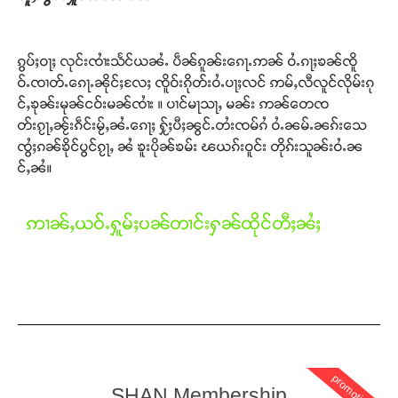
ၵွပ်ႈဝႃႈ လုင်းၸၢႆးသႅင်ယၼႆႉ ပဵၼ်ၵူၼ်းၵေႃႉဢၼ် ဝႆႉၵႃႈၶၼ်ၸိူ
ဝ်ႉၸၢတ်ႉၵေႃႉၼိုင်ႈလႄႈ ၸိူဝ်းၵိုတ်းဝႆႉပႃႈလင် ဢမ်ႇလီလူင်လိုမ်းၵု
င်ႇၶုၼ်းမုၼ်ငဝ်းမၼ်ၸၢႆး ။ ပၢင်မႃသႃႇ မၼ်း ဢၼ်တေၸ
တ်းၵႂႃႇၼႂ်းၵဵင်းမႂ်ႇၼႆႉၵေႃႈ ႁႂ်ႈပီႈၼွင်ႉတႆးၸမ်ၵႆ ဝႆႉၼမ်ႉၼၵ်းသေ
ၸွႆႈၵၼ်ၶိုင်ပွင်ၵႂႃႇ ၼႆ ၶူးပိုၼ်ၶမ်း ၽယၵ်းဝူင်း တိုၵ်းသူၼ်းဝႆႉၼ
င်ႇၼႆ။
ဢၢၼ်ႇယဝ်ႉႁူမ်ႈပၼ်တၢင်းႁၼ်ထိုင်တီႈၼႆႈ
promotion
SHAN Membership