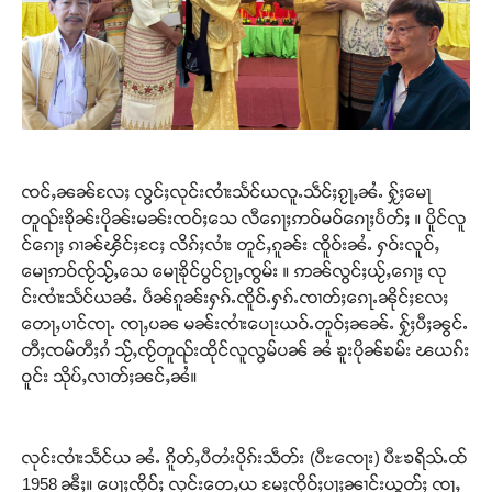
ၸင်ႇၼၼ်လႄႈ လွင်ႈလုင်းၸၢႆးသႅင်ယလူႉသဵင်ႈၵႂႃႇၼႆႉ ႁႂ်ႈမေႃ
တူၺ်းၶိုၼ်းပိုၼ်းမၼ်းၸဝ်ႈသေ လီၵေႃႈဢဝ်မဝ်ၵေႃႈပႅတ်ႈ ။ ပိူင်လူ
င်ၵေႃႈ ၵၢၼ်ၾိင်ႈငႄႈ လိၵ်ႈလၢႆး တူင်ႇၵူၼ်း ၸိူဝ်းၼႆႉ ႁဝ်းလူဝ်ႇ
မေႃဢဝ်ၸႂ်သႂ်ႇသေ မေႃၶိုင်ပွင်ၵႂႃႇၸွမ်း ။ ဢၼ်လွင်ႈယႂ်ႇၵေႃႈ လု
င်းၸၢႆးသႅင်ယၼႆႉ ပဵၼ်ၵူၼ်းႁၵ်ႉၸိူဝ်ႉႁၵ်ႉၸၢတ်ႈၵေႃႉၼိုင်ႈလႄႈ
တေႃႇပၢင်ၸႃႉ ၸႃႇပၼ မၼ်းၸၢႆးပေႃးယဝ်ႉတူဝ်ႈၼၼ်ႉ ႁႂ်ႈပီႈၼွင်ႉ
တီႈၸမ်တီႈၵႆ သႂ်ႇၸႂ်တူၺ်းထိုင်လူလွမ်ပၼ် ၼႆ ၶူးပိုၼ်ၶမ်း ၽယၵ်း
ဝူင်း သိုပ်ႇလၢတ်ႈၼင်ႇၼႆ။
လုင်းၸၢႆးသႅင်ယ ၼႆႉ ၵိူတ်ႇပီတႆးပိုၵ်းသဵတ်း (ပီႊၸေႃး) ပီႊၶရိသ်ႉထ်
1958 ၼီႈ။ ပေႃႈၸိုဝ်ႈ လုင်းတေႇယ မႄႈၸိုဝ်ႈပႃႈၼၢင်းယွတ်ႈ ၸႃႇ