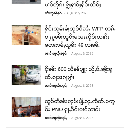
ပၢင်တိုၵ်း ႁႂ်ႈႁၢဝ်ႈႁႅင်းထႅင်ႈ
-
August 6, 2026
ၸၢႆးသုၼ်ႁၵ်ႉ
ႁႅင်းလူမ်းမႆႈသုင်ပီၼႆႉ WFP တၵ်ႉ
ဝႃႈၵူၼ်းထူပ်းၽေးဢိုပ်းယၢၵ်ႈ
တေဢမ်ႇယွမ်း 49 လၢၼ်ႉ
-
August 6, 2026
ၼၢင်းၽူၺ်းၼုမ်ႇ
ငိုၼ်း 600 သႅၼ်ပျႃး သႂ်ႇဝႆႉၼႂ်းရူ
တ်ႉၵႃးၵေႃႈႁၢႆ
-
August 6, 2026
ၼၢင်းၽူၺ်းၼုမ်ႇ
တူဝ်တႅၼ်းၸုမ်းပျီႇတူႉၸိတ်ႉပဢူ
ဝ်း PNO ၵႂႃႇဝဵင်းပၢင်သၢင်း
-
August 6, 2026
ၼၢင်းၽူၺ်းၼုမ်ႇ