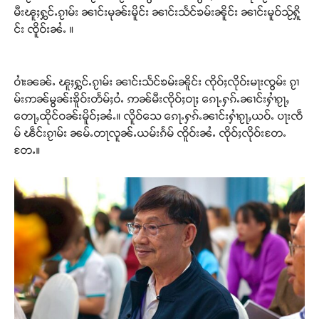
မီးၽူႈႁွင်ႉၵႂၢမ်း ၼၢင်းမုၼ်းမိူင်း ၼၢင်းသႅင်ၶမ်းၼိူင်း ၼၢင်းမူဝ်သႂ်ႁိူ
င်း ၸိူဝ်းၼႆႉ ။
ဝၢႆးၼၼ်ႉ ၽူႈႁွင်ႉၵႂၢမ်း ၼၢင်းသႅင်ၶမ်းၼိူင်း ၸိုဝ်ႈလိုဝ်းမႃးၸွမ်း ၵႂၢ
မ်းဢၼ်မွၼ်းၶိူဝ်းတႅမ်ႈဝႆႉ ဢၼ်မီးၸိုဝ်ႈဝႃႈ ၵေႃႉႁၵ်ႉၼၢင်းႁၢႆၵႂႃႇ
တေႃႇထိုင်ဝၼ်းမိူဝ်ႈၼႆႉ။ လိူဝ်သေ ၵေႃႉႁၵ်ႉၼၢင်းႁၢႆၵႂႃႇယဝ်ႉ ပႃးၸဵ
မ် ၽဵင်းၵႂၢမ်း ၼမ်ႉတႃလူၼ်ႉယမ်းၵႅမ် ၸိူဝ်းၼႆႉ ၸိုဝ်ႈလိုဝ်းတႄႉ
တႄႉ။
Support SHAN