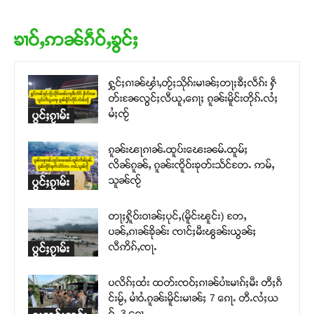
ၶၢဝ်ႇဢၼ်ၵဵဝ်ႇၶွင်ႈ
ႁွင်ႈၵၢၼ်ၾၢႆႇတႂ်ႈသိုၵ်းမၢၼ်ႈတႃႈၶီႈလဵၵ်း ႁဵ
တ်းၼႄလွင်ႈလီယူႇၵေႃႈ ၵူၼ်းမိူင်းတိုၵ်ႉလႆႈ
မႆႈၸႂ်
ပွင်ႈၵႂၢမ်း
ၵူၼ်းၽႃၵၢၼ်ႉထူပ်းၽေးၼမ်ႉထူမ်ႈ
လိၼ်ၵူၼ်ႇ ၵူၼ်းၸိူဝ်းၶုတ်းသႅင်တႄႉ ဢမ်ႇ
သူၼ်ၸႂ်
ပွင်ႈၵႂၢမ်း
တႃႈႁိူဝ်းဝၢၼ်ႈပုင်ႇ(မိူင်းၽူင်း) တႄႇ
ပၼ်ႇၵၢၼ်ၶိုၼ်း ၸၢင်ႈမီးၽွၼ်းယွၼ်ႈ
လီဢိၵ်ႇၸႃႉ
ပွင်ႈၵႂၢမ်း
ပလိၵ်ႈထႆး ထတ်းၸဝ်ႈၵၢၼ်ပၢႆးမၢၵ်ႈမီး တီႈၵဵ
င်းမႂ်ႇ မၢႆဝႆႉၵူၼ်းမိူင်းမၢၼ်ႈ 7 ၵေႃႉ တီႉလႆႈယ
ဝ်ႉ 3 ၵေႃႉ