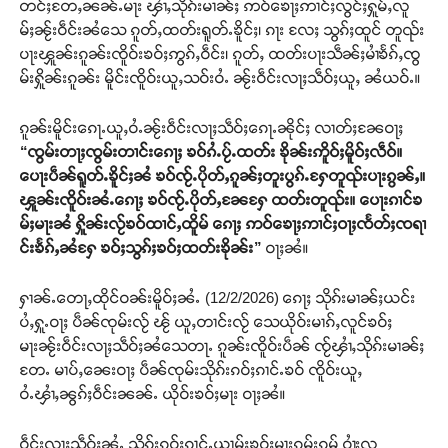
တင်ႈတႄႇၼၼ်ႉမႃး ၾၢႆႇသိုၵ်းမၢၼ်ႈ ဢဝ်ၶေႃႈဢၢင်ႈလွင်ႈႁူမ်ႇလူ
မ်ႈၼႂ်းဝဵင်းၼႆသေ ၵူတ်ႇထတ်းရူတ်ႉၶိူင်ႈ၊ ၵႃး လႄႈ သွၵ်ႈထူင် တူၺ်း
ပႃးၾူၼ်းၵူၼ်းၸိူဝ်းၶဝ်ႈဢွၵ်ႇဝဵင်း၊ ၵူတ်ႇ ထတ်းပႃးသဵၼ်ႈမၢႆၶႅၵ်ႇၸွ
မ်းႁိူၼ်းၵူၼ်း မိူင်းၸိူဝ်းယူႇသဝ်းဝႆႉ ၼႂ်းဝဵင်းလႃႈသဵဝ်ႈယူႇ ၼႆယဝ်ႉ။
ၵူၼ်းမိူင်းၵေႃႉယူႇဝႆႉၼႂ်းဝဵင်းလႃႈသဵဝ်ႈၵေႃႉၼိုင်ႈ လၢတ်ႈၼႄဝႃႈ
“ၸွမ်းတႃႈၸွမ်းတၢင်းၵေႃႈ ၶဝ်ၵႆႉပႂ်ႉထတ်း ၶိုၼ်းဢိူဝ်ႈမိူဝ်ႈလဵဝ်။
ပေႃးပဵၼ်ရူတ်ႉၶိူင်ႈၼႆ ၶဝ်ၸႂ်ႉပိုတ်ႇၵူၼ်ႈတူးပွၵ်ႉႁႄတူၺ်းပႃးၵွၼ်ႇ။
ၾူၼ်းၸိူဝ်းၼႆႉၵေႃႈ ၶဝ်ၸႂ်ႉပိုတ်ႇၼႄႁႄ ထတ်းတူၺ်း။ ပေႃးၵၢင်ၶ
မ်ႈမႃးၼႆ ႁိူၼ်းလႂ်ၶဝ်ထၢင်ႇထိူမ် ၵေႃႈ ဢဝ်ၶေႃႈဢၢင်ႈဝႃႈၸႅတ်ႈၸရၢ
င်းၶႅၵ်ႇၼႆႁႄ ၶဝ်ႈသွၵ်ႈၶဝ်ႈထတ်းၶိုၼ်း”
ဝႃႈၼႆ။
ႁၢၼ်ႉတေႃႇထိုင်ဝၼ်းမိူဝ်ႈၼႆႉ (12/2/2026) ၵေႃႈ သိုၵ်းမၢၼ်ႈယင်း
ပႆႇႁူႉဝႃႈ ပဵၼ်ၸုမ်းလႂ် ၽႂ် ယူႇတၢင်းလႂ် သေယိုဝ်းမၢၵ်ႇလူင်ၶဝ်ႈ
မႃးၼႂ်းဝဵင်းလႃႈသဵဝ်ႈၼႆသေတႃႉ ၵူၼ်းၸိူဝ်းပဵၼ် ၸႂ်ၾၢႆႇသိုၵ်းမၢၼ်ႈ
တႄႉ မၢပ်ႇၼေးဝႃႈ ပဵၼ်ၸုမ်းသိုၵ်းၵဝ်ႈၵၢင်ႉၶဝ် ၸိူဝ်းယူႇ
ဝႆႉၾၢႆႇၼွၵ်ႈဝဵင်းၼၼ်ႉ ယိုဝ်းၶဝ်ႈမႃး ဝႃႈၼႆ။
ဝဵင်းလႃႈသဵဝ်ႈၼႆႉ သိုၵ်းၵဝ်ႈၵၢင်ႉယၢမ်ႈၶဝ်ႈမႃးၵုမ်းၵမ် ဝၢႆးလ