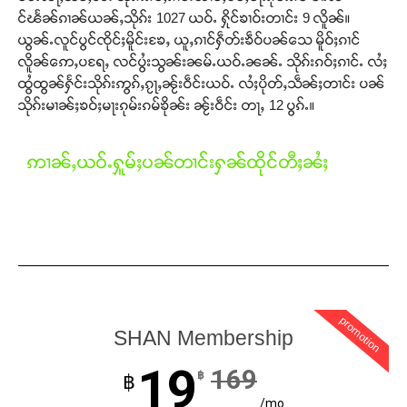
င်ၽႅၼ်ၵၢၼ်ယၼ်ႇသိုၵ်း 1027 ယဝ်ႉ ႁိုင်ၶၢဝ်းတၢင်း 9 လိူၼ်။
ယွၼ်ႉလူင်ပွင်ၸိုင်ႈမိူင်းၶႄႇ ယူႇၵၢင်ႁဵတ်းၶဵဝ်ပၼ်သေ မိူဝ်ႈၵၢင်
လိူၼ်ဢေႇပရႄႇ လင်ပွႆးသွၼ်းၼမ်ႉယဝ်ႉၼၼ်ႉ သိုၵ်းၵဝ်ႈၵၢင်ႉ လႆႈ
ထွႆထွၼ်ႁႅင်းသိုၵ်းဢွၵ်ႇၵႂႃႇၼႂ်းဝဵင်းယဝ်ႉ လႆႈပိုတ်ႇသဵၼ်ႈတၢင်း ပၼ်
သိုၵ်းမၢၼ်ႈၶဝ်ႈမႃးၵုမ်းၵမ်ၶိုၼ်း ၼႂ်းဝဵင်း တႃႇ 12 ပွၵ်ႉ။
ဢၢၼ်ႇယဝ်ႉႁူမ်ႈပၼ်တၢင်းႁၼ်ထိုင်တီႈၼႆႈ
promotion
SHAN Membership
19
169
฿
฿
/mo