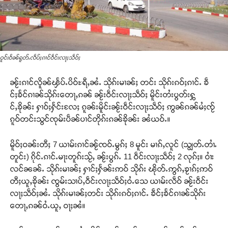
ဝူင်းဝႅၼ်ရူတ်ႉလဵပ်ႈၵၢင်ဝဵင်းလႃႈသဵဝ်ႈ
ၼႂ်းၵၢင်လိူၼ်ၾႅပ်ႉပိဝ်ႊရီႇၼႆႉ သိုၵ်းမၢၼ်ႈ တင်း သိုၵ်းၵဝ်ႈၵၢင်ႉ ၶဵ
င်ႈၶႅင်ၵၢၼ်သိုၵ်းတေႃႇၵၼ် ၼႂ်းဝဵင်းလႃႈသဵဝ်ႈ မိူင်းတႆးပွတ်းႁွ
င်ႇၶိုၼ်း ႁၢဝ်ႈႁႅင်းလႄႈ ၵူၼ်းမိူင်းၼႂ်းဝဵင်းလႃႈသဵဝ်ႈ ဢွၼ်ၵၼ်မႆႈၸႂ်
ၵူဝ်တင်းသွင်ၸုမ်းပဵၼ်ပၢင်တိုၵ်းၵၼ်ၶိုၼ်း ၼႆယဝ်ႉ။
မိူဝ်ႈဝၼ်းတီႈ 7 ယၢမ်းၵၢင်ၼႂ်ၸဝ်ႉမွၵ်ႈ 8 မူင်း မၢၵ်ႇလူင် (သျွတ်ႉတၢႆႉ
တူင်း) ၵိုင်ႉၵၢင်ႉမႃးတူၵ်းသႂ်ႇ ၼႂ်းပွၵ်ႉ 11 ဝဵင်းလႃႈသဵဝ်ႈ 2 လုၵ်ႈ။ ဝၢႆး
လင်ၼၼ်ႉ သိုၵ်းမၢၼ်ႈ ႁၢင်ႈႁႅၼ်းဢဝ် သိုၵ်း ၽိုတ်ႉဢွၵ်ႇၶႂၢၵ်ႈဢဝ်
တီႈယူႇၶိုၼ်း ၸွမ်းသၢပ်ႇဝဵင်းလႃႈသဵဝ်ႈဝႆႉသေ ယၢမ်းလဵဝ် ၼႂ်းဝဵင်း
လႃႈသဵဝ်ႈၼႆႉ သိုၵ်းမၢၼ်ႈတင်း သိုၵ်းၵဝ်ႈၵၢင်ႉ ၶဵင်ႈၶႅင်ၵၢၼ်သိုၵ်း
တေႃႇၵၼ်ဝႆႉယူႇ ဝႃႈၼႆ။