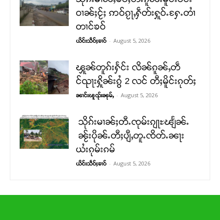
ဝၢၼ်ႈငႂ်ႈ ဢဝ်ၵႂႃႇႁဵတ်းႁူဝ်ႉႁႄႉတၢႆ
တၢင်ၶဝ်
-
August 5, 2026
ယိင်းသဵဝ်ႈၶၢဝ်
ၾူၼ်တူၵ်းႁႅင်း လိၼ်ၵူၼ်ႇတဵ
င်ၺႃးႁိူၼ်းၵွႆ 2 လင် တီႈမိူင်းၵုတ်ႈ
-
August 5, 2026
ၼၢင်းၽူၺ်းၼုမ်ႇ
သိုၵ်းမၢၼ်ႈတီႉၸုမ်းၵျႃႊၽျႅၼ်ႉ
ၼႂ်းပိုၼ်ႉတီႈပျီႇတူႉၸိတ်ႉၼႃး
ယႆးၵုမ်းၵမ်
-
August 5, 2026
ယိင်းသဵဝ်ႈၶၢဝ်