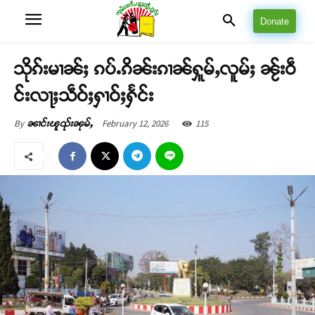
Donate
သိုၵ်းမၢၼ်ႈ ၵပ်ႉၵိၼ်းၵၢၼ်ႁူမ်ႇလူမ်ႈ ၼႂ်းဝဵ
င်းလႃႈသဵဝ်ႈႁၢဝ်ႈႁႅင်း
February 12, 2026
115
By
ၼၢင်းၽူၺ်းၼုမ်ႇ