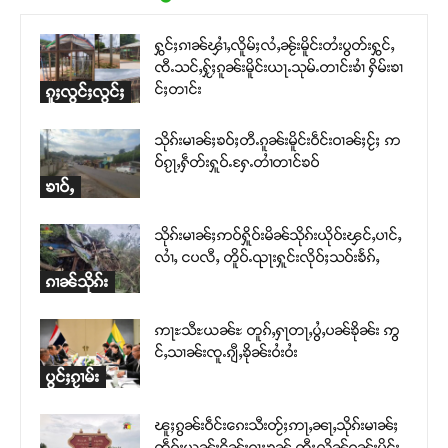
ႁွင်ႈၵၢၼ်ၾၢႆႇလိူမ်ႈလႆႇၼႂ်းမိူင်းတႆးပွတ်းႁွင်ႇ
ၸီႉသင်ႇႁႂ်ႈၵူၼ်းမိူင်းယႃႉသုမ်ႉတၢင်းၶၢႆ ႁိမ်းၶၢ
င်ႈတၢင်း
ၵူႈလွင်ႈလွင်ႈ
သိုၵ်းမၢၼ်ႈၶဝ်ႈတီႉၵူၼ်းမိူင်းဝဵင်းဝၢၼ်ႈငႂ်ႈ ဢ
ဝ်ၵႂႃႇႁဵတ်းႁူဝ်ႉႁႄႉတၢႆတၢင်ၶဝ်
ၶၢဝ်ႇ
သိုၵ်းမၢၼ်ႈဢဝ်ႁိူဝ်းမိၼ်သိုၵ်းယိုဝ်းၾင်ႇပၢင်ႇ
လၢႆႇ ငပလီႇ တိူဝ်ႉၺႃးႁူင်းလိုဝ်ႈသဝ်းၶႅၵ်ႇ
ၵၢၼ်သိုၵ်း
ဢႃႊသီႊယၼ်ႊ တူၵ်ႇႁႃတႃႇပွႆႇပၼ်ၶိုၼ်း ဢွ
င်ႇသၢၼ်းၸူႉၵျီႇၶိုၼ်းဝႆးဝႆး
ပွင်ႈၵႂၢမ်း
ၽူႈၵွၼ်းဝဵင်းၵေးသီးတႂ်ႈဢႃႇၼႃႇသိုၵ်းမၢၼ်ႈ
တဵၵ်းယွၼ်းငိုၼ်းၵႃႈၶွၼ်ႇတီႈလိၼ်ၵူၼ်းမိူင်း