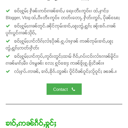
ၶဝ်ႈႁူမ်ႈ ႁဵၼ်းဢဝ်ၵၢၼ်ၶၢဝ်ႇ၊ ရေႊတီႊဢူဝ်ႊ၊ ထႆႇႁၢင်ႈ၊
Blogger, Vlog ထႆႇဝီႊတီႊဢူဝ်ႊ တတ်းတေႃႇ ႁဵတ်းဢွၵ်ႇ ပိုၼ်ၽႄႈ
ၶဝ်ႈႁူမ်ႈၵၢၼ်တူင်ႉၼိုင်ၸုမ်းၶၢဝ်ႇၽူႈတွႆႇႁွၵ်ႈ ၼႂ်းၶၵ်ႉၵၢၼ်
ပူၵ်းပွင်ၵၢၼ်သိုဝ်ႇ
Support SHAN
ၶဝ်ႈႁူမ်ႈပၢင်လႅၵ်ႈလၢႆႈပိုၼ်ႉႁူႉပၢႆးႁၼ် ဢၼ်ၸုမ်းၶၢဝ်ႇၽူႈ
တွႆႇႁွၵ်ႈၸတ်းႁဵတ်း
တႃႇႁႂ်ႈသဵင်ၵၢင်ၸႂ်ၵူၼ်းမိူင်း ၵူႈတီႈၵူႈလႅၼ်ပေႃးတေၸွ
ၶဝ်ႈႁူမ်ႈပၢင်ဢုပ်ႇဢူဝ်းတွင်ႈထၢမ် ၵဵဝ်ႇၵပ်းငဝ်းလၢႆးၵၢၼ်မိူင်း၊
တ်ႇ တူဝ်ႈလုမ်ႈၾႃႉၼၼ်ႉ ၶဝ်ႈႁူမ်ႈၵမ်ႉထႅမ် ၸုမ်းၶၢ
ၵၢၼ်မၢၵ်ႈမီး၊ ပၢႆးမွၼ်း လႄႈ ႁူဝ်ၶေႃႈ ဢၼ်ၶႂ်ႈႁူႉၶႂ်ႈငိၼ်း။
ဝ်ႇၽူႈတွႆႇႁွၵ်ႈ လႆႈယူႇၶႃႈဢေႃႈ။
လႆႈႁပ်ႉဢၢၼ်ႇ ၶၢဝ်ႇၶိုၵ်ႉတွၼ်း ပိူင်ပဵၼ်ဝူင်ႈလႂ်ဝူင်ႈ ၼၼ်ႉ။
Donate Now
Contact
ၶၢဝ်ႇဢၼ်ၵဵဝ်ႇၶွင်ႈ