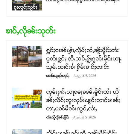
ၵူႈလွင်ႈလွင်ႈ
ၶၢဝ်ႇလိုၼ်းသုတ်း
ႁွင်ႈၵၢၼ်ၾၢႆႇလိူမ်ႈလႆႇၼႂ်းမိူင်းတႆး
ပွတ်းႁွင်ႇ ၸီႉသင်ႇႁႂ်ႈၵူၼ်းမိူင်းယႃႉ
သုမ်ႉတၢင်းၶၢႆ ႁိမ်းၶၢင်ႈတၢင်း
-
August 5, 2026
ၼၢင်းၽူၺ်းၼုမ်ႇ
ၸုမ်းႁၵ်ႉသႃမႄႈၼမ်ႉမိူင်းထႆး ယို
ၼ်ႈလိၵ်ႈၸူးလုမ်းၽွင်းတၢင်မၢၼ်ႈ
တႃႇပၼ်မိၼ်းဢွင်ႇလၢႆႇ
-
August 5, 2026
ၸၢႆးသႂ်ၸိုၼ်ႈမိူင်း
သိုၵ်းမၢၼ်ႈၶဝ်ႈတီႉၵူၼ်းမိူင်းဝဵင်း