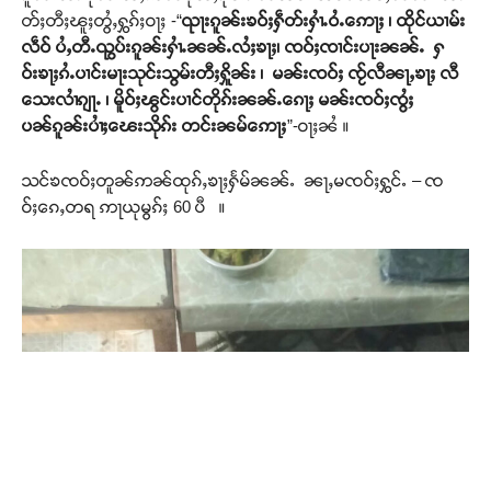
တ်ႈတီႈၽူႈတွႆႇႁွၵ်ႈဝႃႈ -“
ၺႃးၵူၼ်းၶဝ်ႈႁဵတ်းႁၢႆႉဝႆႉဢေႃႈ ၊ ထိုင်ယၢမ်း
လဵဝ် ပႆႇတီႉၺွပ်းၵူၼ်းႁၢႆႉၼၼ်ႉလႆႈၶႃႈ၊ ၸဝ်ႈၸၢင်းပႃးၼၼ်ႉ ႁ
ဝ်းၶႃႈၵႆႉပၢင်းမႃးသုင်းသွမ်းတီႈႁိူၼ်း ၊ မၼ်းၸဝ်ႈ ၸႂ်လီၼႃႇၶႃႈ လီ
သေးလၢႆၵျႃႉ ၊ မိူဝ်ႈၽွင်းပၢင်တိုၵ်းၼၼ်ႉၵေႃႈ မၼ်းၸဝ်ႈၸွႆႈ
ပၼ်ၵူၼ်းပၢႆႈၽေးသိုၵ်း တင်းၼမ်ဢေႃႈ
”-ဝႃႈၼႆ ။
သင်ၶၸဝ်ႈတူၼ်ဢၼ်ထုၵ်ႇၶႃႈႁႅမ်ၼၼ်ႉ ၼႃႇမၸဝ်ႈႁွင်ႉ – ၸ
ဝ်ႈၵေႇတရ ဢႃယုမွၵ်ႈ 60 ပီ ။