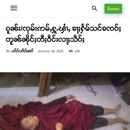
Donate
ၵူၼ်း/ၸုမ်းဢမ်ႇႁူႉၾၢႆႇ ၶႃႈႁႅမ်သင်ၶၸဝ်ႈ
တူၼ်ၼိုင်ႈတီႈဝဵင်းလႃႈသဵဝ်ႈ
January 28, 2026
106
By
ယိင်းသဵဝ်ႈၶၢဝ်