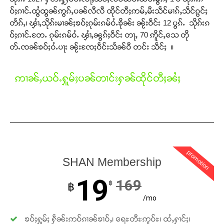
ဝ်ႈၵၢင်ႉထွႆထွၼ်ဢွၵ်ႇပၼ်လီလီ ထိုင်တီႈဢမ်ႇမီးသဵင်မၢၵ်ႇသဵင်ၵွင်ႈ
တႅၵ်ႇ၊ ၾၢႆႇသိုၵ်းမၢၼ်ႈၶဝ်ႈၵုမ်းၵမ်ဝႆႉၶိုၼ်း ၼႂ်းဝဵင်း 12 ပွၵ်ႉ သိုၵ်းၵ
ဝ်ႈၵၢင်ႉတႄႉ ၵုမ်းၵမ်ဝႆႉ ၾၢႆႇၼွၵ်ႈဝဵင်း တႃႇ 70 ဢိူင်ႇသေ တို
တ်ႉၸၼ်ၶဝ်ႈဝႆႉပႃး ၼႂ်းၸႄႈဝဵင်းသႅၼ်ဝီ တင်း သဵင်ႈ ။
ဢၢၼ်ႇယဝ်ႉႁူမ်ႈပၼ်တၢင်းႁၼ်ထိုင်တီႈၼႆႈ
promotion
SHAN Membership
19
169
฿
฿
/mo
ၶဝ်ႈႁူမ်ႈ ႁဵၼ်းဢဝ်ၵၢၼ်ၶၢဝ်ႇ၊ ရေႊတီႊဢူဝ်ႊ၊ ထႆႇႁၢင်ႈ၊