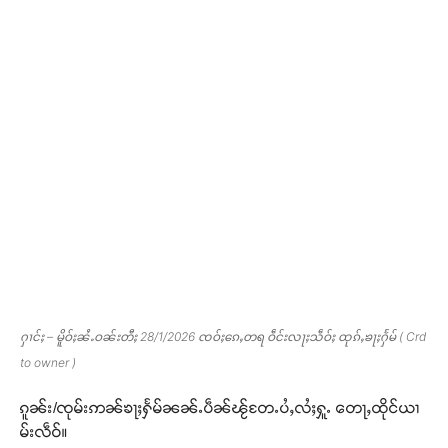
ႁၢင်ႈ – မိူဝ်ႈၼႆႉဝၼ်းတီႈ 28/1/2026 ၸဝ်ႈၵေႇတရ ဝဵင်းလႃႈသဵဝ်ႈ ထုၵ်ႇၶႃႈႁႅမ် ( Crd
to owner )
ၵူၼ်း/ၸုမ်းဢၼ်ၶႃႈႁႅမ်ၼၼ်ႉပဵၼ်ၽႂ်တႄႉပႆႇလႆႈႁူႉ တေႃႇထိုင်ယၢ
မ်းလဵဝ်။