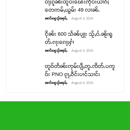
ဝႃႈၵူၼ်းထူပ်းၽေးဢိုပ်းယၢၵ်ႈ
တေဢမ်ႇယွမ်း 49 လၢၼ်ႉ
-
August 6, 2026
ၼၢင်းၽူၺ်းၼုမ်ႇ
ငိုၼ်း 600 သႅၼ်ပျႃး သႂ်ႇဝႆႉၼႂ်းရူ
တ်ႉၵႃးၵေႃႈႁၢႆ
-
August 6, 2026
ၼၢင်းၽူၺ်းၼုမ်ႇ
တူဝ်တႅၼ်းၸုမ်းပျီႇတူႉၸိတ်ႉပဢူ
ဝ်း PNO ၵႂႃႇဝဵင်းပၢင်သၢင်း
-
August 6, 2026
ၼၢင်းၽူၺ်းၼုမ်ႇ