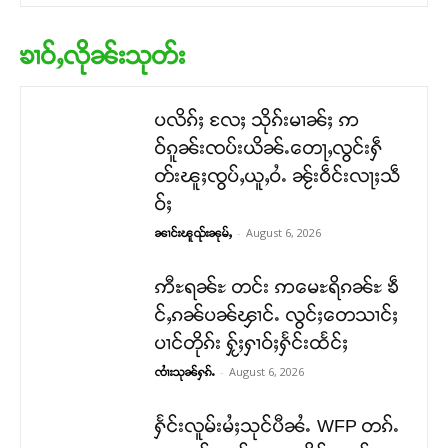
ၶၢဝ်ႇလိုၼ်းသုတ်း
ပလိၵ်ႈ လႄႈ သိုၵ်းမၢၼ်ႈ ဢ
ဝ်ၵူၼ်းၸပ်းယိၼ်ႉတေႃႇလွင်းႁဵ
တ်းၽူႈၸွပ်ႇယူႇဝႆႉ ၼႂ်းဝဵင်းလႃႈသဵ
ဝ်ႈ
-
August 6, 2026
ၼၢင်းၽူၺ်းၼုမ်ႇ
ဢီႊရၼ်ႊ တင်း ဢမေႊရိၵၼ်ႊ ၶဵ
င်ႇၵၼ်ပၼ်ၾၢင်ႉ လွင်ႈတေသၢင်ႈ
ပၢင်တိုၵ်း ႁႂ်ႈႁၢဝ်ႈႁႅင်းထႅင်ႈ
-
August 6, 2026
ၸၢႆးသုၼ်ႁၵ်ႉ
ႁႅင်းလူမ်းမႆႈသုင်ပီၼႆႉ WFP တၵ်ႉ