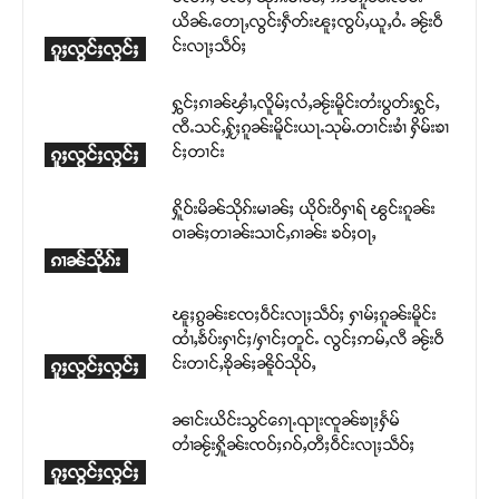
ယိၼ်ႉတေႃႇလွင်းႁဵတ်းၽူႈၸွပ်ႇယူႇဝႆႉ ၼႂ်းဝဵ
င်းလႃႈသဵဝ်ႈ
ၵူႈလွင်ႈလွင်ႈ
ႁွင်ႈၵၢၼ်ၾၢႆႇလိူမ်ႈလႆႇၼႂ်းမိူင်းတႆးပွတ်းႁွင်ႇ
ၸီႉသင်ႇႁႂ်ႈၵူၼ်းမိူင်းယႃႉသုမ်ႉတၢင်းၶၢႆ ႁိမ်းၶၢ
င်ႈတၢင်း
ၵူႈလွင်ႈလွင်ႈ
ႁိူဝ်းမိၼ်သိုၵ်းမၢၼ်ႈ ယိုဝ်းဝိႁၢရ် ၽွင်းၵူၼ်း
ဝၢၼ်ႈတၢၼ်းသၢင်ႇၵၢၼ်း ၶဝ်ႈဝႃႇ
ၵၢၼ်သိုၵ်း
ၽူႈၵွၼ်းၸႄႈဝဵင်းလႃႈသဵဝ်ႈ ႁၢမ်ႈၵူၼ်းမိူင်း
ထၢႆႇၶႅပ်းႁၢင်ႈ/ႁၢင်ႈတူင်ႉ လွင်ႈဢမ်ႇလီ ၼႂ်းဝဵ
င်းတၢင်ႇၶိုၼ်ႈၼိူဝ်သိုဝ်ႇ
ၵူႈလွင်ႈလွင်ႈ
ၼၢင်းယိင်းသွင်ၵေႃႉၺႃးၸူၼ်ၶႃႈႁႅမ်
တၢႆၼႂ်းႁိူၼ်းၸဝ်ႈၵဝ်ႇတီႈဝဵင်းလႃႈသဵဝ်ႈ
ၵူႈလွင်ႈလွင်ႈ