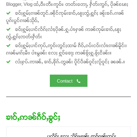
Blogger, Vlog ထႆႇဝီႊတီႊဢူဝ်ႊ တတ်းတေႃႇ ႁဵတ်းဢွၵ်ႇ ပိုၼ်ၽႄႈ
ၶဝ်ႈႁူမ်ႈၵၢၼ်တူင်ႉၼိုင်ၸုမ်းၶၢဝ်ႇၽူႈတွႆႇႁွၵ်ႈ ၼႂ်းၶၵ်ႉၵၢၼ်
ပူၵ်းပွင်ၵၢၼ်သိုဝ်ႇ
ၶဝ်ႈႁူမ်ႈပၢင်လႅၵ်ႈလၢႆႈပိုၼ်ႉႁူႉပၢႆးႁၼ် ဢၼ်ၸုမ်းၶၢဝ်ႇၽူႈ
တွႆႇႁွၵ်ႈၸတ်းႁဵတ်း
ၶဝ်ႈႁူမ်ႈပၢင်ဢုပ်ႇဢူဝ်းတွင်ႈထၢမ် ၵဵဝ်ႇၵပ်းငဝ်းလၢႆးၵၢၼ်မိူင်း၊
ၵၢၼ်မၢၵ်ႈမီး၊ ပၢႆးမွၼ်း လႄႈ ႁူဝ်ၶေႃႈ ဢၼ်ၶႂ်ႈႁူႉၶႂ်ႈငိၼ်း။
လႆႈႁပ်ႉဢၢၼ်ႇ ၶၢဝ်ႇၶိုၵ်ႉတွၼ်း ပိူင်ပဵၼ်ဝူင်ႈလႂ်ဝူင်ႈ ၼၼ်ႉ။
Contact
ၶၢဝ်ႇဢၼ်ၵဵဝ်ႇၶွင်ႈ
ပလိၵ်ႈ လႄႈ သိုၵ်းမၢၼ်ႈ ဢဝ်ၵူၼ်းၸပ်း