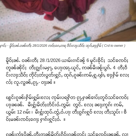
ႁၢင်ႈ - မိူဝ်ႈၼႆႉဝၼ်းတီႈ 28/1/2026 ၸဝ်ႈၵေႇတရ ဝဵင်းလႃႈသဵဝ်ႈ ထုၵ်ႇၶႃႈႁႅမ် ( Crd to owner )
မိူဝ်ႈၼႆႉ ဝၼ်းတီႈ 28 /1/2026 ယၢမ်းၵၢင်ၼႂ် 6 မူင်းၶိုင်ႈ သင်ၶၸဝ်ႈ
တူၼ်ၼိုင်ႈ တီႈၵျွင်းမႁႃႇ ပေႃးၻႃႉယူင်ႇ ဢၼ်မီးၼႂ်းပွၵ်ႉ 4 တီႈဝဵ
င်းလႃႈသဵဝ်ႈ ၸိုင်ႈတႆးပွတ်းႁွင်ႇ ထုၵ်ႇၵူၼ်းဢမ်ႇႁူႉၾၢႆႇ ၶႃႈႁႅမ် လႄႈ
လႆႈ လူႉလွၼ်ႇၵႂႃႇ- ဝႃႈၼႆ ။
ၽွင်းၵူၼ်းႁိမ်းႁွမ်းလႄႈ ၸုမ်းပရႁိတ ၵႂႃႇႁၼ်ၶၢပ်ႈတူဝ်သင်ၶၸဝ်ႈ
ပႃးၼၼ်ႉ မီးႁွႆးမိတ်ႈတႅင်းဝႆႉၸွမ်း တွင်ႉ လႄႈ ၼႃႈဢူၵ်း ဢမ်ႇ
ယွမ်း 12 ၵမ်း ၊ မီးႁွႆးထုပ်ႉတွႆႇဝႆႉပႃး တီႈၵွၵ်းႁူဝ် လႄႈ တီႈသူပ်း ၊ ၶဵ
ဝ်ႈမၼ်းၸဝ်ႈၵေႃႈ ႁၢၵ်းႁူင်ႈဝႆႉ ။
ၵူၼ်းၸၢႆးပိုၼ်ႉတီႈဢၼ်မိုတ်ႈၵိုဝ်းၵၼ်တင်း သင်ၶၸဝ်ႈၼၼ်ႉ လၢ