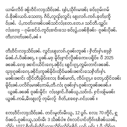
ယၢမ်းလဵဝ် ၼႂ်းဝဵင်းလႃႈသဵဝ်ႈၼႆႉ ၾၢႆႇသိုၵ်းမၢၼ်ႈ ၶဝ်ႈၵုမ်းၵမ်
ဝႆႉၶိုၼ်းယဝ်ႉသေတႃႉ ၵဵဝ်ႇလူၺ်ႈလွင်ႈ ၽူႈလၵ်ႉၸၵ်ႉၶုတ်ႈၸိူ
ဝ်ႈၼႆႉ ပႆႇၸတ်းၵၢၼ်ပၼ်သင်လႆႈတႄႉတႄႉ။ သင်တီႉၺွပ်း
လႆႈၵေႃႈ – ၵုမ်းၶင်ဝႆႉၸူဝ်ႈၶၢဝ်းသေ ၶဝ်ႈပွႆႇပၼ်ၶိုၼ်း- ၵူၼ်းပိုၼ်ႉ
တီႈလၢတ်ႈၼင်ႇၼႆ ။
တီႈဝဵင်းလႃႈသဵဝ်ႈၼႆႉ လွင်ႈၽူႈလၵ်ႉၵူၼ်းၸူၼ် ၊ ႁဵတ်းႁၢႆႉၶႃႈႁႅ
မ်ၼႆႉၵႆႉပဵၼ်ၼႃႇ ။ ပူၼ်ႉမႃး မိူဝ်ႈႁၢင်လိူၼ်ဢေႊပရိူဝ်ႊ ပီ 2025
ၼၼ်ႉၵေႃႈ ၼၢင်းယိင်းၵေႃႉၼိုင်ႈ ၽွင်းၵႂႃႇၸွမ်းတၢင်းၼၼ်ႉ
ၺႃးၵူၼ်းၵေႃႉၼိုင်ႈၸူၼ်မိုဝ်းထိုဝ်မၼ်းၼၢင်းသေႁဵတ်းႁၢႆႉ
မၼ်းၼၢင်း ထိုင်တီႈမိုဝ်းလႄႈ ၶႅၼ်မၢတ်ႇ ၸဵပ်းၵႂႃႇ။ တေႃႇထိုင်ဝၼ်း
မိူဝ်ႈၼႆႉပလိၵ်ႈမၢၼ်ႈဢမ်ႇတီႉလႆႈ ၵူၼ်းႁၢႆႉၵူၼ်းၸူၼ်ၼၼ်ႉ။
ယွၼ်ႉၼၼ် ၵူၼ်းမိူင်း လႆႈၾၢင်ႉၵိၼ်ယူႇသဝ်းဝႆႉ ႁင်းၽႂ်မၼ်း
ယွၼ်ႉဢမ်ႇမီးၽူႈလႂ် ၸုမ်းလႂ် ၵႅတ်ႇၶႄႁႄႉၵင်ႈပၼ် ။
ၸႄႈဝဵင်းလႃႈသဵဝ်ႈၼႆႉ တင်းမူတ်းမီးယူႇ 12 ပွၵ်ႉ လႄႈ 70 ဢိူင်ႇ ႁူ
ဝ်ၼပ်ႉၵူၼ်းယူႇသဝ်းမီး 3 သႅၼ်ပၢႆ။ ဝၢႆးလင်ပၢင်တိုၵ်းၽႅၼ်ယၼ်ႇ
သိုၵ်း 1027 ႁဵတ်းႁႂ်ႈဝဵင်းလႃႈသဵဝ်ႈလႅဝ်ၽႅဝ်ႉယဝ်ႉမွၵ်ႈ 1 ပီ သိုၵ်းၵ