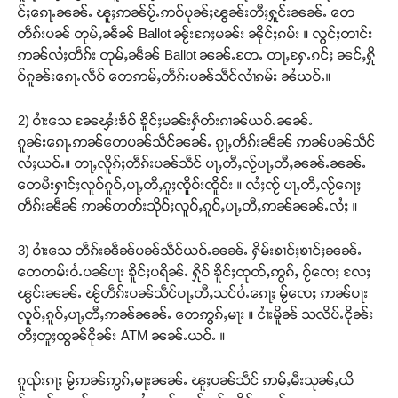
င်ႈၵေႃႉၼၼ်ႉ ၽူႈဢၼ်ပႂ်ႉဢဝ်ပုၼ်ႈၽွၼ်းတီႈႁူင်းၼၼ်ႉ တေ
တဵၵ်းပၼ် တုမ်ႇၼဵၼ် Ballot ၼႂ်းၵႄႈမၼ်း ၼိုင်ႈၵမ်း ။ လွင်ႈတၢင်း
ဢၼ်လႆႈတဵၵ်း တုမ်ႇၼဵၼ် Ballot ၼၼ်ႉတႄႉ တႃႇႁႄႉၵင်ႈ ၼင်ႇႁို
ဝ်ၵူၼ်းၵေႃႉလဵဝ် တေဢမ်ႇတဵၵ်းပၼ်သဵင်လၢႆၵမ်း ၼႆယဝ်ႉ။
2) ဝၢႆးသေ ၼႄၾႆးၶဵဝ် ၶိူင်ႈမၼ်းႁဵတ်းၵၢၼ်ယဝ်ႉၼၼ်ႉ
ၵူၼ်းၵေႃႉဢၼ်တေပၼ်သဵင်ၼၼ်ႉ ၵႂႃႇတဵၵ်းၼဵၼ် ဢၼ်ပၼ်သဵင်
လႆႈယဝ်ႉ။ တႃႇလိူၵ်ႈတဵၵ်းပၼ်သဵင် ပႃႇတီႇလႂ်ပႃႇတီႇၼၼ်ႉၼၼ်ႉ
တေမီးႁၢင်ႈလူဝ်ၵူဝ်ႇပႃႇတီႇၵူႈၸိူဝ်းၸိူဝ်း ။ လႆႈၸႂ် ပႃႇတီႇလႂ်ၵေႃႈ
တဵၵ်းၼဵၼ် ဢၼ်တတ်းသိုဝ်ႈလူဝ်ႇၵူဝ်ႇပႃႇတီႇဢၼ်ၼၼ်ႉလႆႈ ။
3) ဝၢႆးသေ တဵၵ်းၼဵၼ်ပၼ်သဵင်ယဝ်ႉၼၼ်ႉ ႁိမ်းၶၢင်ႈၶၢင်ႈၼၼ်ႉ
တေတမ်းဝႆႉပၼ်ပႃး ၶိူင်ႈပရိၼ်ႉ ႁိုဝ် ၶိူင်ႈထုတ်ႇဢွၵ်ႇ ဝႂ်ၸေႈ လႄႈ
ၽွင်းၼၼ်ႉ ၽႂ်တဵၵ်းပၼ်သဵင်ပႃႇတီႇသင်ဝႆႉၵေႃႈ မႂ်ၸေႈ ဢၼ်ပႃး
လူဝ်ႇၵူဝ်ႇပႃႇတီႇဢၼ်ၼၼ်ႉ တေဢွၵ်ႇမႃး ။ ငၢႆးမိူၼ် သလိပ်ႉငိုၼ်း
တီႈတူႈထွၼ်ငိုၼ်း ATM ၼၼ်ႉယဝ်ႉ ။
ၵူၺ်းၵႃႈ မႂ်ဢၼ်ဢွၵ်ႇမႃးၼၼ်ႉ ၽူႈပၼ်သဵင် ဢမ်ႇမီးသုၼ်ႇယိ