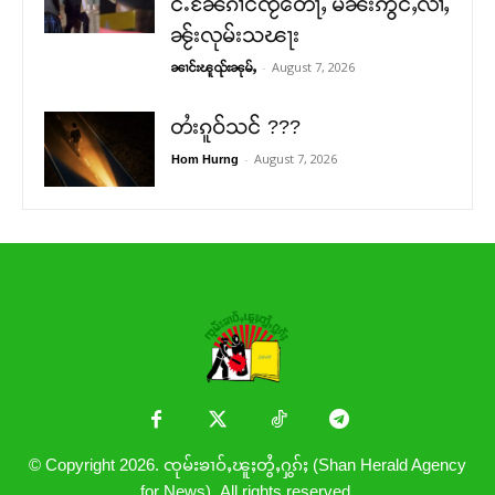
င်ႉၼႄၵၢင်ၸႂ်တေႃႇ မိၼ်းဢွင်ႇလၢႆႇ
ၼႂ်းလုမ်းသၽႃး
-
August 7, 2026
ၼၢင်းၽူၺ်းၼုမ်ႇ
တႆးၵူဝ်သင် ???
-
August 7, 2026
Hom Hurng
© Copyright 2026. ၸုမ်းၶၢဝ်ႇၽူႈတွႆႇႁွၵ်ႈ (Shan Herald Agency
for News). All rights reserved.