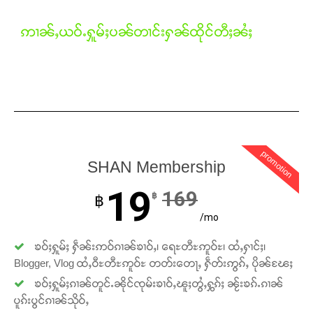
ဢၢၼ်ႇယဝ်ႉႁူမ်ႈပၼ်တၢင်းႁၼ်ထိုင်တီႈၼႆႈ
promotion
SHAN Membership
19
169
฿
฿
/mo
ၶဝ်ႈႁူမ်ႈ ႁဵၼ်းဢဝ်ၵၢၼ်ၶၢဝ်ႇ၊ ရေႊတီႊဢူဝ်ႊ၊ ထႆႇႁၢင်ႈ၊
Blogger, Vlog ထႆႇဝီႊတီႊဢူဝ်ႊ တတ်းတေႃႇ ႁဵတ်းဢွၵ်ႇ ပိုၼ်ၽႄႈ
ၶဝ်ႈႁူမ်ႈၵၢၼ်တူင်ႉၼိုင်ၸုမ်းၶၢဝ်ႇၽူႈတွႆႇႁွၵ်ႈ ၼႂ်းၶၵ်ႉၵၢၼ်
ပူၵ်းပွင်ၵၢၼ်သိုဝ်ႇ