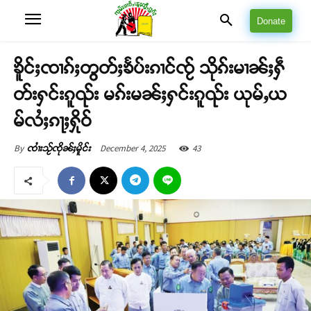
Donate
ၶိူင်ႈၸၢၵ်ႈတွတ်ႈၶႅပ်းၵၢင်ၸႂ် သိုၵ်းမၢၼ်ႈႁဵ
တ်းႁင်းၵူၺ်း မၵ်းမၼ်ႈႁင်းၵူၺ်း ယုမ်ႇယ
မ်လႆႈၵႃႈႁိုဝ်
December 4, 2025
43
By
ၸၢႆးသႂ်ၸိုၼ်ႈမိူင်း