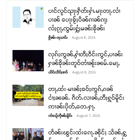
ပၢင်လူင်ၺႃးႁဵတ်းႁၢႆႉမႃးတႃႉလၢႆ
ပၢၼ် ​​ပေႃးၶႂ်ႈပဵၼ်ၵၢၼ်ၵႃႈ
လႆႈၵႂႃႇၸွမ်းႁွႆႈမၼ်းၶိုၼ်း
-
August 8, 2026
ႁိုၼ်း ၵႃယၢင်း
လုၵ်ႈဢွၼ်ႇႁၢႆတီႈဝဵင်းဢွင်ႇပၢၼ်း
ႁၼ်ၶိုၼ်းတူဝ်တၢႆၼႂ်းၼမ်ႉမေႃႇ
-
August 8, 2026
ယိင်းသဵဝ်ႈၶၢဝ်
တႃႇထႆး-မၢၼ်ႈၶဝ်ႈဢွၵ်ႇၵၼ်
ငၢႆႈၼၼ်ႉ ၵဵတ်ႉလၢၼ်ႇတီႈႁူဝ်မိူင်း
ဢၢၼ်းပိုတ်ႇတေႉႁႃႉ
-
August 7, 2026
ၸၢႆးသႂ်ၸိုၼ်ႈမိူင်း
တႅၼ်းၽွင်းထႆးၵေႃႉၼိုင်ႈ သႅၼ်ႇႁွ