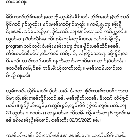
တ်ႈၼႄဝႃႈ –
ၶိူင်ႈဢၼ်သိုၵ်းမၢၼ်ႈတေၸႂ်ႉယူႇမႅၵ်းမႅၵ်းၼႆႉ သိုၵ်းမၢၼ်ႈႁဵတ်းဢဝ်
ၶိုင်ဢဝ် ႁင်းၵူၺ်း ၊ မၵ်းမၼ်ႈဢဝ်ႁင်းၵူၺ်း ။ ဢမ်ႇႁူႉဝႃႈ ၼႂ်းၶိူ
င်ႈၼၼ်ႉ ၶဝ်တေသႂ်ႇပႃး ၶိူင်ႈလပ်ႉတႃ ၽၢမ်းတႃသင် ဢမ်ႇႁူႉလႆႈ။
ယွၼ်ႉဝႃႈ ပဵၼ်သိုၵ်းမၢၼ်ႈ ၵုမ်းလုမ်းလုမ်းလႄႈ သင်ၶဝ် ၶႂ်ႈသႂ်ႇ
program သင်လူင်းဝႆႉၼႂ်းမၼ်းၵေႃႈ ငၢႆႈ ။ မိူဝ်ႈပၼ်သဵင်ၼၼ်ႉ
တဵၵ်းပၼ်ၼဵၼ်ပႃႇတီႇဢၼ် ၸဝ်ႈၵဝ်ႇ လႆႈၸႂ်သေတႃႉ ၼႂ်းၶိူင်ႈၼ
ပ်ႉမၼ်း ၸၢင်ႈၼပ်ႉပၼ် ပႃႇတီႇတၢင်ႇဢၼ်ၵေႃႈ ၸၢင်ႈပဵၼ်လႆႈ ။
တေပဵၼ်ဢမ်ႇပဵၼ် ဢမ်ႇမီးၽႂ်လၢတ်ႈလႆႈ ။ မၼ်းဢမ်ႇၸၢင်ႈတ
မ်းၸႂ် ဝႃႈၼႆ။
Support SHAN
ၸွမ်းၼင်ႇ သိုၵ်းမၢၼ်ႈ ပိုၼ်ၽၢဝ်ႇ ဝႆႉတႄႉ ၶိူင်ႈၸၢၵ်ႈဢၼ်တေဢ
ဝ်မႃးၸႂ်ႉၼႂ်းၵၢၼ်လိူၵ်ႈတင်ႈၼႆႉ မၼ်းၶိုတ်းၸၼ်ႉ မီးလၵ်းၸဵင်ၶွင်
တႃႇႁႂ်ႈသဵင်ၵၢင်ၸႂ်ၵူၼ်းမိူင်း ၵူႈတီႈၵူႈလႅၼ်ပေႃးတေၸွ
မၼ်း ။ ၶူင်ႁဵတ်းဢွၵ်ႇမႃးၸွမ်းၶွပ်ႇၸွမ်းပိူင် ( ႁဵတ်းၸွမ်း မတ်ႉတႃ
တ်ႇ တူဝ်ႈလုမ်ႈၾႃႉၼၼ်ႉ ၶဝ်ႈႁူမ်ႈၵမ်ႉထႅမ် ၸုမ်းၶၢ
33 တွၼ်ႈ ၶ ၼၼ်ႉ) ၊ တႃႇပၼ်ႇၵၢၼ်သမ်ႉ ၸႂ်ႉမတ်ႉတႃ 5 တွၼ်ႈ ၶ
ဝ်ႇၽူႈတွႆႇႁွၵ်ႈ လႆႈယူႇၶႃႈဢေႃႈ။
ၼႆ မၵ်းမၼ်ႈပိုၼ်ၽၢဝ်ႇ ဝၼ်းတီႈ 02/09/2025 ၼႆႉ။
Donate Now
ဢၼ်မၵ်းမၼ်ႈ ၶိူင်ႈၸၢၵ်ႈၾႆးၾႃႉၼၼ်ႉၵေႃႈ ယူႇတီႈသိုၵ်းမၢၼ်ႈ