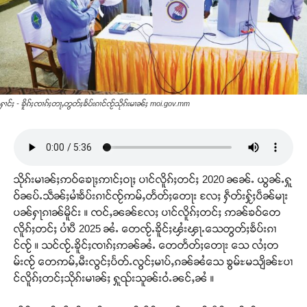
ႁၢင်ႈ - ၶိူၵ်ႈၸၢၵ်ႈတႃႇတွတ်ႈၶႅပ်းၵၢင်ၸႂ်သိုၵ်းမၢၼ်ႈ moi.gov.mm
သိုၵ်းမၢၼ်ႈဢဝ်ၶေႃႈဢၢင်ႈဝႃႈ ပၢင်လိူၵ်ႈတင်ႈ 2020 ၼၼ်ႉ ယွၼ်ႉႁူ
ဝ်ၼပ်ႉသဵၼ်ႈမၢႆၶႅပ်းၵၢင်ၸႂ်ဢမ်ႇတႅတ်ႈတေႃး လႄႈ ႁဵတ်းႁႂ်ႈပဵၼ်မႃး
ပၼ်ႁႃၵၢၼ်မိူင်း ။ ၸင်ႇၼၼ်လႄႈ ပၢင်လိူၵ်ႈတင်ႈ ဢၼ်ၶဝ်တေ
လိူၵ်ႈတင်ႈ ပၢႆပီ 2025 ၼႆႉ တေၸႂ်ႉၶိူင်ႈၾႆးၾႃႉသေတွတ်ႈၶႅပ်းၵၢ
င်ၸႂ် ။ သင်ၸႂ်ႉၶိူင်ႈၸၢၵ်ႈဢၼ်ၼႆႉ တေတႅတ်ႈတေႃး သေ လႆႈတ
မ်းၸႂ် တေဢမ်ႇမီးလွင်ႈပႅတ်ႉလွင်ႈမၢပ်ႇၵၼ်ၼႆသေ ၶွမ်ႊမသျိၼ်ႊပၢ
င်လိူၵ်ႈတင်ႈသိုၵ်းမၢၼ်ႈ ႁူၺ်းသူၼ်းဝႆႉၼင်ႇၼႆ ။