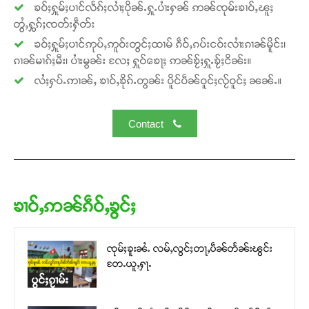
ၶဝ်ႈႁူမ်ႈပၢင်လႅၵ်ႈလၢႆႈပိုၼ်ႉႁူႉပၢႆးႁၼ် ဢၼ်ၸုမ်းၶၢဝ်ႇၽူႈ
တွႆႇႁွၵ်ႈၸတ်းႁဵတ်း
ၶဝ်ႈႁူမ်ႈပၢင်ဢုပ်ႇဢူဝ်းတွင်ႈထၢမ် ၵဵဝ်ႇၵပ်းငဝ်းလၢႆးၵၢၼ်မိူင်း၊
ၵၢၼ်မၢၵ်ႈမီး၊ ပၢႆးမွၼ်း လႄႈ ႁူဝ်ၶေႃႈ ဢၼ်ၶႂ်ႈႁူႉၶႂ်ႈငိၼ်း။
လႆႈႁပ်ႉဢၢၼ်ႇ ၶၢဝ်ႇၶိုၵ်ႉတွၼ်း ပိူင်ပဵၼ်ဝူင်ႈလႂ်ဝူင်ႈ ၼၼ်ႉ။
Contact
ၶၢဝ်ႇဢၼ်ၵဵဝ်ႇၶွင်ႈ
ၸုမ်ႈၶူးၼႆႉ လမ်ႇလွင်ႈတႃႇပဵၼ်တႅၼ်းၽွင်း
တႄႉယူႇႁႃႉ
ပွင်ႈၵႂၢမ်း