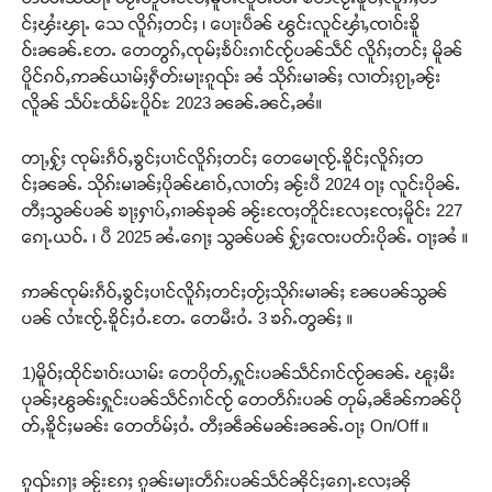
င်ႈၾႆးၾႃႉ သေ လိူၵ်ႈတင်ႈ ၊ ပေႃးပဵၼ် ၽွင်းလူင်ၾၢႆႇၸၢဝ်းၶိူ
ဝ်းၼၼ်ႉတႄႉ တေတွၵ်ႇၸုမ်ႈၶႅပ်းၵၢင်ၸႂ်ပၼ်သဵင် လိူၵ်ႈတင်ႈ မိူၼ်
ပိူင်ၵဝ်ႇဢၼ်ယၢမ်ႈႁဵတ်းမႃးၵူၺ်း ၼႆ သိုၵ်းမၢၼ်ႈ လၢတ်ႈၵႂႃႇၼႂ်း
လိူၼ် သႅပ်ႊထႅမ်ႊပိူဝ်ႊ 2023 ၼၼ်ႉၼင်ႇၼႆ။
တႃႇႁႂ်ႈ ၸုမ်းၵဵဝ်ႇၶွင်ႈပၢင်လိူၵ်ႈတင်ႈ တေမေႃၸႂ်ႉၶိူင်ႈလိူၵ်ႈတ
င်ႈၼၼ်ႉ သိုၵ်းမၢၼ်ႈပိုၼ်ၽၢဝ်ႇလၢတ်ႈ ၼႂ်းပီ 2024 ဝႃႈ လူင်းပိုၼ်ႉ
တီႈသွၼ်ပၼ် ၶႃႈႁၢပ်ႇၵၢၼ်ၶုၼ် ၼႂ်းၸႄႈတိူင်းလႄႈၸႄႈမိူင်း 227
ၵေႃႉယဝ်ႉ ၊ ပီ 2025 ၼႆႉၵေႃႈ သွၼ်ပၼ် ႁႂ်ႈၸေးပတ်းပိုၼ်ႉ ဝႃႈၼႆ ။
ဢၼ်ၸုမ်းၵဵဝ်ႇၶွင်ႈပၢင်လိူၵ်ႈတင်ႈတႂ်ႈသိုၵ်းမၢၼ်ႈ ၼႄပၼ်သွၼ်
ပၼ် လၢႆးၸႂ်ႉၶိူင်ႈဝႆႉတႄႉ တေမီးဝႆႉ 3 ၶၵ်ႉတွၼ်ႈ ။
1)မိူဝ်ႈထိုင်ၶၢဝ်းယၢမ်း တေပိုတ်ႇႁူင်းပၼ်သဵင်ၵၢင်ၸႂ်ၼၼ်ႉ ၽူႈမီး
ပုၼ်ႈၽွၼ်းႁူင်းပၼ်သဵင်ၵၢင်ၸႂ် တေတဵၵ်းပၼ် တုမ်ႇၼဵၼ်ဢၼ်ပို
တ်ႇၶိူင်ႈမၼ်း တေတႅမ်ႈဝႆႉ တီႈၼဵၼ်မၼ်းၼၼ်ႉဝႃႈ On/Off ။
ၵူၺ်းၵႃႈ ၼႂ်းၵႄႈ ၵူၼ်းမႃးတဵၵ်းပၼ်သဵင်ၼိုင်ႈၵေႃႉလႄႈၼို