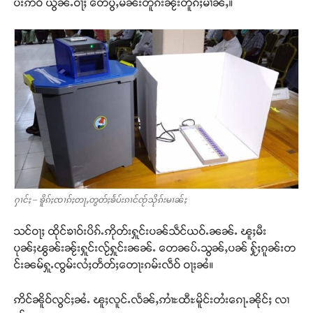
ပ်းဢဝ် ယွၼ်ႉဝႃႈ တေပွႆႇမၼ်းတူၵ်းၼႂ်းတိူၵ်ႈမၢၼ်ႇ။
ႁၢင်ႈ – ၶိူၵ်ႈၸၢၵ်ႈတႃႇတွတ်ႈၶႅပ်းၵၢင်ၸႂ်သိုၵ်းမၢၼ်ႈ
သင်ဝႃႈ ထိုင်ၶၢဝ်းပိၵ်ႉဢိုတ်းႁူင်းပၼ်သဵင်ယဝ်ႉၼၼ်ႉ ၽူႈမီး
ပုၼ်ႈၽွၼ်းၼႂ်းႁူင်းလႂ်ႁူင်းၼၼ်ႉ တေၼပ်ႉသွၼ်ႇပၼ် ႁႂ်ႈၵူၼ်းတ
င်းၼမ်ႁူႉၸွမ်းလႆႈတႅတ်ႈတေႃးၵမ်းလဵဝ် ဝႃႈၼႆ။
ဢိင်ၼိူဝ်လွင်ႈၼႆႉ ၽူႈလူင်ႉလႅၼ်ႇဢၢႆႊထီႊမိူင်းတႆးၵေႃႉၼိုင်ႈ လၢ