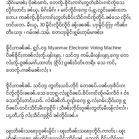
သိုၵ်းမၢၼ်ႈ ပိုၼ်ၽၢဝ်ႇ တေၸႂ်ႉၶိူင်ႈၸၢၵ်ႈတွတ်ႈၶႅပ်းၵၢင်ၸႂ်သေ
လိူၵ်ႈတင်ႈ ၼႆယူႇ မႅၵ်းမႅၵ်း ။ မၢင်ၸိူဝ်းၵေႃႈ ပႆႇႁူႉလွင်ႈမၼ်းတႄႉ
တႄႉ။ ဢၼ်ၸႂ်ႉၶိူင်ႈၸၢၵ်ႈတွတ်ႈၶႅပ်းသဵင်ၵၢင်ၸႂ်ၸိူင်ႉၼႆသေ လိူၵ်ႈ
တင်ႈတႄႉ မီးယူႇ 30 မိူင်းလိူဝ်လိူဝ် ၼႂ်းၼၼ်ႉ ပႃးမိူင်းၵြႃး ဢိၼ်ႊ
တီႊယႃႊ ၊ ၵမ်းၼႆႉသမ်ႉ တေပႃးမိူင်းႁူမ်ႈတုမ်မၢၼ်ႈ။
ၶိူင်ႈဢၼ်ၼႆႉ ႁွင်ႉဝႃႈ Myanmar Electronic Voting Machine
ပဵၼ်ၶိူင်ႈဢၼ်လႆႈၸႂ်ႉၾႆးၾႃႉ ၊ သင်ဝႃႈ ဢမ်ႇမီးၾႆးၾႃႉၵေႃႈ တေ
လႆႈၸႂ်ႉၵွၼ်ႈမၢၵ်ႇထၢတ်ႈ (ႁိုဝ်) ၵွၼ်ႈပႅတ်ႊတရီႊ သေ ၸင်ႇ
တေၸႂ်ႉၵၢၼ်မၼ်းလႆႈ ။
ၶိူင်ႈဢၼ်ၼႆႉ သင်ဝႃႈ တွတ်ႈယဝ်ႉၸိုင် တေၼပ်ႉပၼ်ပႃးၶႅပ်းၵၢ
င်ၸႂ်ၸိူဝ်းၼၼ်ႉသေ တေႁူႉလႆႈႁူဝ်ၼပ်ႉၶႅပ်းၵၢင်ၸႂ်ၵမ်းလဵဝ် ။ ဝၢႆး
သေလိူၵ်ႈတင်ႈယဝ်ႉ လၢႆမိၼိတ်ႉၵူၺ်းၵေႃႈ ႁူႉလႆႈၵမ်းသိုဝ်ႈဝႃႈ ႁူ
ဝ်ၼပ်ႉတင်းသဵင်ႈမီးၵႃႈႁိုဝ် ၊ သဵၼ်ႈၸိုဝ်ႈၵူၼ်းတွတ်ႈမီးၽႂ်လၢႆလၢႆ ၊
ပႃႇတီႇလႂ် လႆႈသဵင်ၵႃႈႁိုဝ် ၼႆၸိူဝ်းၼႆႉ။
ၽူႈတႅၼ်းသၽႃးၵူၼ်းမိူင်း ၊ ၽူႈတႅၼ်းသၽႃးၸိူဝ်ႉၸၢတ်ႈ ၊ ၽူႈ
တႅၼ်းသၽႃး ၼႂ်းတိူင်းလႄႈမိူင်းၸိူဝ်းၼႆႉ တေၸႂ်ႉၶိူင်ႈလိူၵ်ႈတ