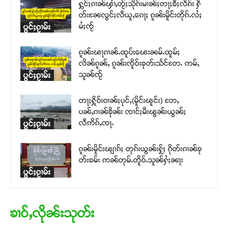
ႁွင်ႈၵၢၼ်ၾၢႆႇတႂ်ႈသိုၵ်းမၢၼ်ႈတႃႈၶီႈလဵၵ်း ႁဵ
တ်းၼႄလွင်ႈလီယူႇၵေႃႈ ၵူၼ်းမိူင်းတိုၵ်ႉလႆႈ
မႆႈၸႂ်
ပွင်ႈၵႂၢမ်း
ၵူၼ်းၽႃၵၢၼ်ႉထူပ်းၽေးၼမ်ႉထူမ်ႈ
လိၼ်ၵူၼ်ႇ ၵူၼ်းၸိူဝ်းၶုတ်းသႅင်တႄႉ ဢမ်ႇ
သူၼ်ၸႂ်
ပွင်ႈၵႂၢမ်း
တႃႈႁိူဝ်းဝၢၼ်ႈပုင်ႇ(မိူင်းၽူင်း) တႄႇ
ပၼ်ႇၵၢၼ်ၶိုၼ်း ၸၢင်ႈမီးၽွၼ်းယွၼ်ႈ
လီဢိၵ်ႇၸႃႉ
ပွင်ႈၵႂၢမ်း
ၵူၼ်းမိူင်းၽျၢၵ်ႈ တုၵ်းယွၼ်းႁႂ်ႈ ၵိုတ်းၵၢၼ်ၶု
တ်းၶမ်း ဢၼ်တုမ်ႉတိူဝ်ႉသူၼ်ႁႆႈၼႃး
ပွင်ႈၵႂၢမ်း
ၶၢဝ်ႇလိုၼ်းသုတ်း