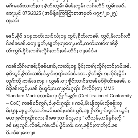
မၵ်းမၼ်ႈလၢတ်ႈဝႃႈ ႁဵတ်းၸွမ်း မႅၼ်ႈၸွမ်း လၵ်းၸဵင် ၸွမ်းၼင်ႇ
ၶေႃႈပူင် 075/2025 ( အမိန့်ကြော်ငြာစာအမှတ် ၀၇၅/၂၀၂၅)
ဝႃႈၼႆ။
ၼင်ႇႁိုဝ် ပေႃးထတ်းသၢင်လႆႈဝႃႈ ၸွင်ႇၶိုတ်းၸၼ်ႉ ၸွင်ႇမီးလၵ်းၸဵ
င်ၼႆၼၼ်ႉၵေႃႈ ၶွတ်ႇၽွတ်ႈပႃးၵေႃႇမတီႇထတ်းသၢင်ၵၢၼ်ႁဵ
တ်းဢွၵ်ႇၶိူင်ႈၸၢၵ်ႈလိူၵ်ႈတင်ႈၼႆႉထႅင်ႈ ဝႃႈၼႆဝႆႉ။
ဢၼ်သိုၵ်းမၢၼ်ႈပိုၼ်ၽၢဝ်ႇလၢတ်ႈဝႃႈ ၶိူင်ႈၸၢၵ်ႈလိူၵ်ႈတင်ႈၵမ်းၼႆႉ
ၶူင်ဢွၵ်ႇႁဵတ်းသၢင်ႈဝႆႉႁင်းၵူၺ်းၼႆၼႆႉတႄႉ ႁဵတ်းႁႂ်ႈ ၵူႈၸိုင်ႈမိူင်း
တူၵ်းၸႂ် ဢၢမ်းဢေႃး ။ ယွၼ်ႉဝႃႈ ၶိူင်ႈၸၢၵ်ႈဢၼ်ၶဝ်ႁဵတ်းၼၼ်ႉ ၶ
ဝ်ၶိုၼ်းဢွၵ်ႇပၼ် ဝႂ်ယွင်ႈယေႃးႁင်းၵူၺ်း မီးၸိုဝ်ႈဝႃႈ MMS
Standard Mark လႄႈမီးပႃး ဝႂ်ႁပ်ႉႁွင်း (Certification of Conformity
– CoC) ဢၼ်ၶဝ်ဢွၵ်ႇဝႆႉႁင်းၵူၺ်း ။ ဢမ်ႇမီးၽႂ်ၸုမ်းလႂ်ၼႂ်းလု
မ်ႈၾႃႉမႃးၵူတ်ႇထတ်းမၵ်းမၼ်ႈပၼ်။ ပွင်ႇဝႃႈ ႁဵတ်းႁင်းၵူၺ်း ယွင်ႈ
ယေႃးႁင်းၵူၺ်းလႄႈ မီးၶေႃႈထၢမ်ယူႇဝႃႈ “ လီယုမ်ႇယမ်မွၵ်ႈလႂ် ” –
ၼႆ ၽူႈလူင်ႉလႅၼ်ႇဢၢႆႊထီႊ မိူင်းတႆး ၵေႃႉၼိုင်ႈလၢတ်ႈဝႆႉၼ
င်ႇၼႆၶႃႈဢေႃႈ။