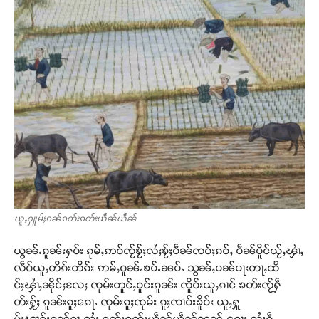
ယူႇႁူမ်ႈၵၼ်ၵတ်းၵတ်းယဵၼ်ယဵၼ်
ယွၼ်ႉၵူၼ်းႁဝ်း ၵုမ်ႇဢဝ်ၸႂ်ၶႂ်ႈလႆႈၶႂ်ႈပဵၼ်ၸဝ်ႈၵဝ်ႇ ပဵၼ်ပိူင်ယႂ်ႇၾၢႆႇ
လဵဝ်ယူႇတိၵ်းတိၵ်း ဢမ်ႇဝူၼ်ႉၶပ်ႉၼပ်ႉ သွၼ်ႇပၼ်ပႃးတႃႇထႅ
င်ႈၾၢႆႇၼိုင်ႈလႄႈ ၸုမ်းတူင်ႇဝူင်းၵူၼ်း ၸိူဝ်းယူႇၵၢင် ၶတ်းၸႂ်ႁဵ
တ်းႁႂ်ႈ ၵူၼ်းၵူႈၵေႃႉ ၸုမ်းၵူႈၸုမ်း ၵူႈၸၢဝ်းၶိူဝ်း ယူႇႁူ
မ်ႈၽၢၵ်ႈၵၼ်ၵႂႃႇလႆႈ ၵတ်းၵတ်းယဵၼ်ယဵၼ်ၼၼ်ႉၵေႃႈ လႆႈႁဵ