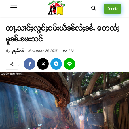
Donate
တႃႇသၢင်ႈလွင်ႈငမ်းယဵၼ်လႆႈၼႆႉ တေလႆႈ
မူၼ်ႉမႄးသင်
November 26, 2025
272
By
မူၺ်ၶမ်း