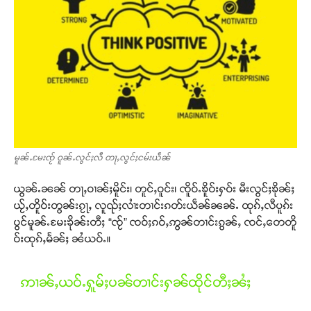
မူၼ်ႉမႄးၸႂ် ဝူၼ်ႉလွင်ႈလီ တႃႇလွင်ႈငမ်းယဵၼ်
ယွၼ်ႉၼၼ် တႃႇဝၢၼ်ႈမိူင်း၊ တူင်ႇဝူင်း၊ ၸိူဝ်ႉၶိူဝ်းႁဝ်း မီးလွင်ႈၶိုၼ်ႈ
ယႂ်ႇတိူဝ်းတွၼ်းၵႂႃႇ လူၺ်ႈလၢႆးတၢင်းၵတ်းယဵၼ်ၼၼ်ႉ ထုၵ်ႇလီပူၵ်း
ပွင်မူၼ်ႉမႄးၶိုၼ်းတီႈ “ၸႂ်” ၸဝ်ႈၵဝ်ႇဢွၼ်တၢင်းၵွၼ်ႇ ၸင်ႇတေတိူ
ဝ်းထုၵ်ႇမႅၼ်ႈ ၼႆယဝ်ႉ။
ဢၢၼ်ႇယဝ်ႉႁူမ်ႈပၼ်တၢင်းႁၼ်ထိုင်တီႈၼႆႈ