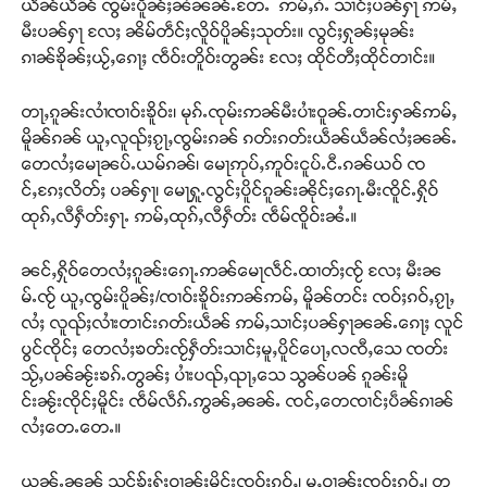
ယဵၼ်ယဵၼ် ၸွမ်းပိူၼ်ႈၼႆၼၼ်ႉတႄႉ ဢမ်ႇၵႆႉ သၢင်ႈပၼ်ႁႃ ဢမ်ႇ
မီးပၼ်ႁႃ လႄႈ ၼိမ်တဵင်ႈလိူဝ်ပိူၼ်ႈသုတ်း။ လွင်ႈႁုၼ်ႈမုၼ်း
ၵၢၼ်ၶိုၼ်ႈယႂ်ႇၵေႃႈ ၸဵဝ်းတိူဝ်းတွၼ်း လႄႈ ထိုင်တီႈထိုင်တၢင်း။
တႃႇၵူၼ်းလၢႆၸၢဝ်းၶိူဝ်း၊ မုၵ်ႉၸုမ်းဢၼ်မီးပၢႆးဝူၼ်ႉတၢင်းႁၼ်ဢမ်ႇ
မိူၼ်ၵၼ် ယူႇလူၺ်ႈၵႂႃႇၸွမ်းၵၼ် ၵတ်းၵတ်းယဵၼ်ယဵၼ်လႆႈၼၼ်ႉ
တေလႆႈမေႃၼပ်ႉယမ်ၵၼ်၊ မေႃဢုပ်ႇဢူဝ်းငူပ်ႉငီႉၵၼ်ယဝ် ၸ
င်ႇၵႄႈလိတ်ႈ ပၼ်ႁႃ၊ မေႃႁူႉလွင်ႈပိူင်ၵူၼ်းၼိုင်ႈၵေႃႉမီးၸိူင်ႉႁိုဝ်
ထုၵ်ႇလီႁဵတ်းႁႃႉ ဢမ်ႇထုၵ်ႇလီႁဵတ်း ၸဵမ်ၸိူဝ်းၼႆႉ။
Support SHAN
ၼင်ႇႁိုဝ်တေလႆႈၵူၼ်းၵေႃႉဢၼ်မေႃလဵင်ႉထၢတ်ႈၸႂ် လႄႈ မီးၼ
မ်ႉၸႂ် ယူႇၸွမ်းပိူၼ်ႈ/ၸၢဝ်းၶိူဝ်းဢၼ်ဢမ်ႇ မိူၼ်တင်း ၸဝ်ႈၵဝ်ႇၵႂႃႇ
တႃႇႁႂ်ႈသဵင်ၵၢင်ၸႂ်ၵူၼ်းမိူင်း ၵူႈတီႈၵူႈလႅၼ်ပေႃးတေၸွ
လႆႈ လူၺ်ႈလၢႆးတၢင်းၵတ်းယဵၼ် ဢမ်ႇသၢင်ႈပၼ်ႁႃၼၼ်ႉၵေႃႈ လူင်
တ်ႇ တူဝ်ႈလုမ်ႈၾႃႉၼၼ်ႉ ၶဝ်ႈႁူမ်ႈၵမ်ႉထႅမ် ၸုမ်းၶၢ
ပွင်ၸိုင်ႈ တေလႆႈၶတ်းၸႂ်ႁဵတ်းသၢင်ႈမူႇပိူင်ပေႃႇလၸီႇသေ ၸတ်း
ဝ်ႇၽူႈတွႆႇႁွၵ်ႈ လႆႈယူႇၶႃႈဢေႃႈ။
သႂ်ႇပၼ်ၼႂ်းၶၵ်ႉတွၼ်ႈ ပၢႆးပၺ်ႇၺႃႇသေ သွၼ်ပၼ် ၵူၼ်းမိူ
င်းၼႂ်းၸိုင်ႈမိူင်း ၸဵမ်လဵၵ်ႉဢွၼ်ႇၼၼ်ႉ ၸင်ႇတေၸၢင်ႈပဵၼ်ၵၢၼ်
Donate Now
လႆႈတေႉတေႉ။
ယွၼ်ႉၼၼ် သင်ၶႂ်ႈႁႂ်ႈဝၢၼ်ႈမိူင်းၸဝ်ႈၵဝ်ႇ၊ မူႇဝၢၼ်ႈၸဝ်ႈၵဝ်ႇ၊ တူ