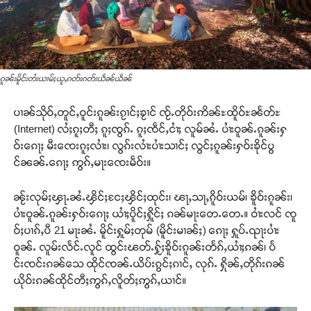
ၵူၼ်းမိူင်းတႆးယၢမ်ႈယူႇၵတ်းၵတ်းယဵၼ်ယဵၼ်
ပၢၼ်သိုဝ်ႇတူင်ႇဝူင်းၵူၼ်းၵႂၢင်ႈၶႂၢင် ၸႂ်ႉတိုဝ်းဢိၼ်ႊထိူဝ်ႊၼႅတ်ႊ
(Internet) လႆႈၵူႈတီႈ ၵူႈၸွၵ်ႉ ၵူႈၸဵင်ႇငၢႆႈ လူမ်ၼႆႉ ပၢႆးဝူၼ်ႉၵူၼ်းႁ
ဝ်းၵေႃႈ မီးၸေးၵူႈလၢႆး၊ လွၵ်းလၢႆးပၢႆးသၢင်ႈ လွင်ႈၵူၼ်းႁဝ်းၶိုင်ပွ
င်ၼၼ်ႉၵေႃႈ ဢွၵ်ႇမႃးၸေးမဵဝ်း။
ၼႂ်းလုမ်ႈၾႃႉၼႆႉၾိင်ႈငႄႈၾိင်ႈထုင်း၊ ၽႃႇသႃႇၵိူဝ်းယမ်၊ ၶိူဝ်းၵူၼ်း၊
ပၢႆးဝူၼ်ႉၵူၼ်းႁဝ်းၵေႃႈ ယၢႆႈပိူင်ႈႁိူင်ႈ ၵၼ်မႃးတေႉတေႉ။ ဝၢႆးလင် ၸူ
ဝ်ႈပၢၵ်ႇပီ 21 မႃးၼႆႉ မိူင်းႁူမ်ႈတုမ် (မိူင်းမၢၼ်ႈ) ၵေႃႈ ႁူပ်ႉၺႃးပၢႆး
ဝူၼ်ႉ လူမ်းလႅင်ႉလူင် ထွင်းၽတ်ႉႁႂ်ႈၶိူဝ်းၵူၼ်းတႅၵ်ႇယၢႆႈၵၼ်၊ ပႅ
င်းၸင်းၵၼ်သေ ထိုင်ၸၼ်ႉယိပ်းၵွင်ႈၵၢင်ႇ လုၵ်ႉ ႁိုၼ်ႇတိုၵ်းၵၼ်
ယိုဝ်းၵၼ်ထိုင်တီႈဢွၵ်ႇလိူတ်ႈဢွၵ်ႇယၢင်။