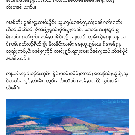
တ်းၵၢၼ် ယၢပ်ႇ။
ၵၢၼ်တီႈ ၵူၼ်းၵူႈၸၢဝ်းၶိူဝ်း ယူႇၸွမ်းၵၼ်ၵႂႃႇလႆႈၵၼ်ၵတ်းၵတ်း
ယဵၼ်ယဵၼ်ၼႆႉ ႁဵတ်းႁႂ်ႈၵူၼ်းမိူင်းၵူႈၸၼ်ႉ ထၢၼ်ႈ မေႃၽွမ်ႉႁူ
မ်ႈၵၼ်။ ၵူၼ်းႁဝ်း ဢမ်ႇဝႃႈၶိူဝ်းလႂ်ၵေႃႈယဝ်ႉ ၸုမ်းလႂ်ၵေႃႈယႃႇ သ
င်ဢမ်ႇၶတ်းၸႂ်ႁဵတ်းႁႂ်ႈ မီးၾိင်ႈယၢမ်ႈ မေႃယူႇႁူမ်ႈၽၢၵ်ႈၵၼ်ၵႂႃႇ
လူၺ်ႈဢမ်ႇမီးပၼ်ႁႃၸိုင် ၸၢင်ႈႁူပ်ႉၺႃးၽေးၶဵၼ်ၵူႈသမ်ႇသႅၼ်ပိူင်
ၼၼ်ႉယဝ်ႉ။
တႃႇမုၵ်ႉၸုမ်းၼိုင်ႈၸုမ်း၊ ၶိူဝ်းၵူၼ်းၼိုင်ႈၸၢတ်ႈ တေၶိုၼ်ႈယႂ်ႇမႂ်ႇသု
င်ၼၼ်ႉ လူဝ်ႇလႆႈမီး “လွင်ႈၵတ်းယဵၼ် (ဢမ်ႇၼၼ်) လွင်ႈငမ်း
ယဵၼ်”။