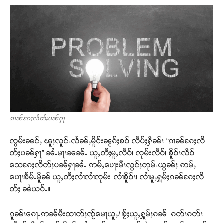
ၵၢၼ်ၵႄႈလိတ်ႈပၼ်ႁႃ
ၸွမ်းၼင်ႇ ၽူႈလူင်ႉလႅၼ်ႇမိူင်းၼွၵ်ႈၶဝ် လဵပ်ႈႁဵၼ်း “ၵၢၼ်ၵႄႈလိ
တ်ႈပၼ်ႁႃ” ၼႆႉမႃးၼၼ်ႉ ယူႇတီႈမူႇလဵဝ်၊ ၸုမ်းလဵဝ်၊ ၶိူဝ်းလဵဝ်
သေၵႄႈလိတ်ႈပၼ်ႁႃၼႆႉ ဢမ်ႇပေႃးမီးလွင်ႈတုမ်ႉယွၼ်ႈ ဢမ်ႇ
ပေႃးၶႅမ်ႉမိူၼ် ယူႇတီႈလၢႆလၢႆၸုမ်း၊ လၢႆၶိူဝ်း၊ လၢႆမူႇႁူမ်ႈၵၼ်ၵႄႈလိ
တ်ႈ ၼႆယဝ်ႉ။
ၵူၼ်းၵေႃႉဢၼ်မီးထၢတ်ႈၸႂ်မေႃယူႇ/ ၶႂ်ႈယူႇႁူမ်ႈၵၼ် ၵတ်းၵတ်း