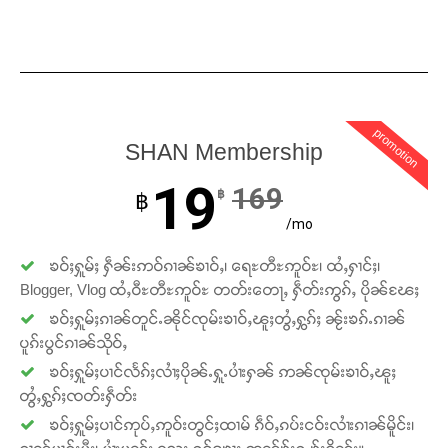
promotion
SHAN Membership
19
169
฿
฿
/mo
ၶဝ်ႈႁူမ်ႈ ႁဵၼ်းဢဝ်ၵၢၼ်ၶၢဝ်ႇ၊ ရေႊတီႊဢူဝ်ႊ၊ ထႆႇႁၢင်ႈ၊
Blogger, Vlog ထႆႇဝီႊတီႊဢူဝ်ႊ တတ်းတေႃႇ ႁဵတ်းဢွၵ်ႇ ပိုၼ်ၽႄႈ
ၶဝ်ႈႁူမ်ႈၵၢၼ်တူင်ႉၼိုင်ၸုမ်းၶၢဝ်ႇၽူႈတွႆႇႁွၵ်ႈ ၼႂ်းၶၵ်ႉၵၢၼ်
ပူၵ်းပွင်ၵၢၼ်သိုဝ်ႇ
ၶဝ်ႈႁူမ်ႈပၢင်လႅၵ်ႈလၢႆႈပိုၼ်ႉႁူႉပၢႆးႁၼ် ဢၼ်ၸုမ်းၶၢဝ်ႇၽူႈ
တွႆႇႁွၵ်ႈၸတ်းႁဵတ်း
ၶဝ်ႈႁူမ်ႈပၢင်ဢုပ်ႇဢူဝ်းတွင်ႈထၢမ် ၵဵဝ်ႇၵပ်းငဝ်းလၢႆးၵၢၼ်မိူင်း၊