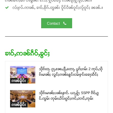
ၵၢၼ်မၢၵ်ႈမီး၊ ပၢႆးမွၼ်း လႄႈ ႁူဝ်ၶေႃႈ ဢၼ်ၶႂ်ႈႁူႉၶႂ်ႈငိၼ်း။
လႆႈႁပ်ႉဢၢၼ်ႇ ၶၢဝ်ႇၶိုၵ်ႉတွၼ်း ပိူင်ပဵၼ်ဝူင်ႈလႂ်ဝူင်ႈ ၼၼ်ႉ။
Contact
ၶၢဝ်ႇဢၼ်ၵဵဝ်ႇၶွင်ႈ
သိုၵ်းဝႃႉ ၵႂႃႇၼႄႇပျီႇတေႃႇ ပွၵ်ႈၵမ်း 2 ဢုပ်ႇသို
ၵ်းမၢၼ်ႈ လွင်ႈၵၢၼ်ၽွင်းငမ်းႁင်းၶေႃထႅင်ႈ
ၵၢၼ်မိူင်း
သိုၵ်းမၢၼ်ႈပၼ်ၾၢင်ႉ ယႃႇႁႂ်ႈ SSPP ၵဵဝ်ႇၵွ
င်ႉၸွမ်း ၸုမ်းယိပ်းၵွင်ႈၵၢင်ႇတၢင်ႇၸုမ်း
ၵၢၼ်မိူင်း