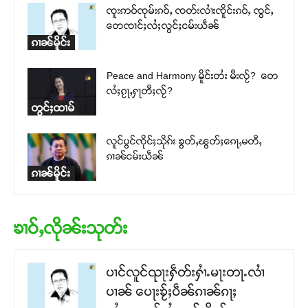
ၸူးဢဝ်ၸုမ်းၵဝ်ႇ ၸတ်းလၢႆးၸိူင်းၵဝ်ႇ ၸွင်ႇ​​
တေၸၢင်ႈလႆႈလွင်ႈငမ်းယဵၼ်
ၵၢၼ်မိူင်း
Peace and Harmony မိူင်းတႆး မီးလႂ်? တေ
လႆႈၵႂႃႇႁႃတီႈလႂ်?
တွင်ႈထၢမ်
လူင်ပွင်ၸိုင်ႈသိုၵ်း ၶွတ်ႇၽွတ်ႈၵေႃႇမတီႇ
ၵၢၼ်ငမ်းယဵၼ်
ၵၢၼ်မိူင်း
ၶၢဝ်ႇလိုၼ်းသုတ်း
ပၢင်လူင်ၺႃးႁဵတ်းႁၢႆႉမႃးတႃႉလၢႆ
ပၢၼ် ​​ပေႃးၶႂ်ႈပဵၼ်ၵၢၼ်ၵႃႈ