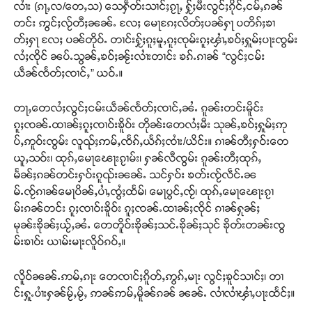
လၢႆး (ၵႃႇလ/တေႇသ) သေႁဵတ်းသၢင်ႈၵႂႃႇ ႁႂ်ႈမီးလွင်ႈၵိုင်ႇငမ်ႇၵၼ်
တင်း ဢွင်ႈလႂ်တီႈၼၼ်ႉ လႄႈ မေႃၵႄႈလိတ်ႈပၼ်ႁႃ ပတိၵ်ႈၶၢ
တ်ႈႁႃ လႄႈ ပၼ်တိုဝ်ႉ တၢင်းႁႂ်ႈၵူႈမူႇၵူႈၸုမ်းၵူႈၾၢႆႇၶဝ်ႈႁူမ်ႈပႃးၸွမ်း
လႆႈၸိုင် ၼပ်ႉသွၼ်ႇၶဝ်ႈၼႂ်းလၢႆးတၢင်း ၶၵ်ႉၵၢၼ် “လွင်ႈငမ်း
ယဵၼ်ၸႅတ်ႈၸၢင်ႇ” ယဝ်ႉ။
တႃႇတေလႆႈလွင်ႈငမ်းယဵၼ်ၸႅတ်ႈၸၢင်ႇၼႆႉ ၵူၼ်းတင်းမိူင်း
ၵူႈၸၼ်ႉထၢၼ်ႈၵူႈၸၢဝ်းၶိူဝ်း တိုၼ်းတေလႆႈမီး သုၼ်ႇၶဝ်ႈႁူမ်ႈဢု
ပ်ႇဢူဝ်းၸွမ်း လူၺ်ႈဢမ်ႇၸႅၵ်ႇယႅၵ်ႈၸၢႆး/ယိင်း။ ၵၢၼ်တီႈႁဝ်းတေ
ယူႇသဝ်း၊ ထုၵ်ႇမေႃၽေႃးၵႂၢမ်း၊ ႁၼ်လီၸွမ်း ၵူၼ်းတီႈထုၵ်ႇ
မႅၼ်ႈၵၼ်တင်းႁဝ်းၵူၺ်းၼၼ်ႉ သင်ႁဝ်း ၶတ်းၸႂ်လဵင်ႉၼ
မ်ႉၸႂ်ၵၢၼ်မေႃပိၼ်ႇပၢႆႇၸွႆႈထႅမ်၊ မေႃပွင်ႇၸႂ်၊ ထုၵ်ႇမေႃၽေႃးၵႂၢ
မ်းၵၼ်တင်း ၵူႈၸၢဝ်းၶိူဝ်း ၵူႈၸၼ်ႉထၢၼ်ႈၸိုင် ၵၢၼ်ႁုၼ်ႈ
မုၼ်းၶိုၼ်ႈယႂ်ႇၼႆႉ တေတိူဝ်းၶိုၼ်ႈသင်ႉၶိုၼ်ႈသုင် ၶိုတ်းတၼ်းၸွ
မ်းၶၢဝ်း ယၢမ်းမႃးလိူဝ်ၵဝ်ႇ။
လိူဝ်ၼၼ်ႉဢမ်ႇၵႃး တေၸၢင်ႈၵိူတ်ႇဢွၵ်ႇမႃး လွင်ႈၶူင်သၢင်ႈ၊ တၢ
င်းႁူႉပၢႆးႁၼ်မႂ်ႇမႂ်ႇ ဢၼ်ဢမ်ႇမိူၼ်ၵၼ် ၼၼ်ႉ လၢႆလၢႆၾၢႆႇပႃးထႅင်ႈ။