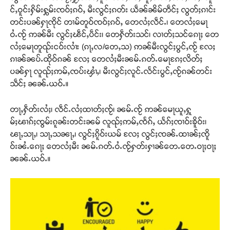
င်ႇဝူင်းႁိမ်းႁွမ်းၸဝ်ႈၵဝ်ႇ မီးလွင်ႈၵတ်း ယဵၼ်ၼိမ်တဵင်ႈ လွတ်ႈၵၢင်း
တင်းပၼ်ႁႃၸိုင် တၢမ်တူဝ်ၸဝ်ႈၵဝ်ႇ တေလႆႈလဵင်ႉ၊ တေလႆႈမေႃ
ဝႆႉၸႂ် ဢၼ်မီး လွင်ႈၽဵင်ႇပဵင်း၊ တေႁဵတ်းသင်၊ လၢတ်ႈသင်ၵေႃႈ တေ
လႆႈမေႃတူၺ်းငဝ်းလၢႆး (ၵႃႇလ/တေႇသ) ဢၼ်မီးလွင်ႈပွင်ႇၸႂ် လႄႈ
ၵၢၼ်ၼပ်ႉထိုဝ်ၵၼ် လႄႈ တေလႆႈမီးၼမ်ႉၵတ်ႉမေႃၵႄႈလိတ်ႈ
ပၼ်ႁႃ လူၺ်ႈဢမ်ႇၸပ်းၾၢႆႇ၊ မီးလွင်ႈလူင်ႉလႅင်းပွင်ႇၸႂ်ၵၼ်တင်း
သဵင်ႈ ၼၼ်ႉယဝ်ႉ။
တႃႇႁဵတ်းလႆႈ၊ လဵင်ႉလႆႈထၢတ်ႈၸႂ်၊ ၼမ်ႉၸႂ် ဢၼ်မေႃယူႇႁူ
မ်ႈၽၢၵ်ႈၸွမ်းၵူၼ်းတင်းၼမ် လူၺ်ႈဢမ်ႇၸႅၵ်ႇ ယႅၵ်ႈၸၢဝ်းၶိူဝ်း၊
ၽႃႇသႃႇ၊ သႃႇသၼႃႇ၊ လွင်ႈၵိူဝ်းယမ် လႄႈ လွင်ႈၸၼ်ႉထၢၼ်ႈၸိူ
ဝ်းၼႆႉၵေႃႈ တေလႆႈမီး ၼမ်ႉၵတ်ႉဝႆႉၸႂ်ႁတ်းႁၢၼ်တေႉတေႉဝႃႈဝႃႈ
ၼၼ်ႉယဝ်ႉ။