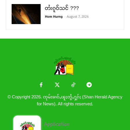
တႆးၵူဝ်သင် ???
-
August 7, 2026
Hom Hurng
© Copyright 2026. ၸုမ်းၶၢဝ်ႇၽူႈတွႆႇႁွၵ်ႈ (Shan Herald Agency
for News). All rights reserved.