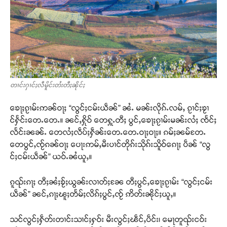
တၢင်းႁၢင်ႈလီမိူင်းတႆးတီႈၼိုင်ႈ
ၶေႃႈၵႂၢမ်းဢၼ်ဝႃႈ “လွင်ႈငမ်းယဵၼ်” ၼႆႉ မၼ်းလိုၵ်ႉလမ်ႇ ၵႂၢင်ႈၶႂၢ
င်ႁႅင်းတေႉတေႉ။ ၼင်ႇႁိုဝ် တေႁူႉတီႈ ပွင်ႇၶေႃႈၵႂၢမ်းမၼ်းလႆႈ ၸႅင်ႈ
လႅင်းၼၼ်ႉ တေလႆႈလဵပ်ႈႁဵၼ်းတေႉတေႉဝႃႈဝႃႈ။ ၵမ်ႈၼမ်တႄႉ
တေပွင်ႇၸႂ်ၵၼ်ဝႃႈ ပေႃးဢမ်ႇမီးပၢင်တိုၵ်းသိုၵ်းသိူဝ်ၵေႃႈ ပဵၼ် “လွ
င်ႈငမ်းယဵၼ်” ယဝ်ႉၼႆယူႇ။
ၵူၺ်းၵႃႈ တီႈၼႆႈၶႂ်ႈယွၼ်းလၢတ်ႈၼႄ တီႈပွင်ႇၶေႃႈၵႂၢမ်း “လွင်ႈငမ်း
ယဵၼ်” ၼင်ႇၵႃႈၽူႈတႅမ်ႈလိၵ်ႈပွင်ႇၸႂ် ဢိတ်းၼိုင်ႈယူႇ။
သင်လွင်ႈႁဵတ်းတၢင်းသၢင်ႈႁဝ်း မီးလွင်ႈၽဵင်ႇပဵင်း၊ မေႃတူၺ်းငဝ်း