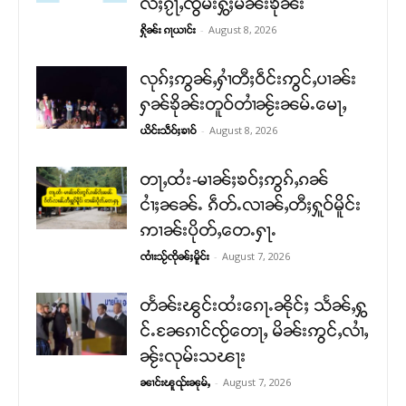
လႆႈၵႂႃႇၸွမ်းႁွႆႈမၼ်းၶိုၼ်း
-
August 8, 2026
ႁိုၼ်း ၵႃယၢင်း
လုၵ်ႈဢွၼ်ႇႁၢႆတီႈဝဵင်းဢွင်ႇပၢၼ်း
ႁၼ်ၶိုၼ်းတူဝ်တၢႆၼႂ်းၼမ်ႉမေႃႇ
-
August 8, 2026
ယိင်းသဵဝ်ႈၶၢဝ်
တႃႇထႆး-မၢၼ်ႈၶဝ်ႈဢွၵ်ႇၵၼ်
ငၢႆႈၼၼ်ႉ ၵဵတ်ႉလၢၼ်ႇတီႈႁူဝ်မိူင်း
ဢၢၼ်းပိုတ်ႇတေႉႁႃႉ
-
August 7, 2026
ၸၢႆးသႂ်ၸိုၼ်ႈမိူင်း
တႅၼ်းၽွင်းထႆးၵေႃႉၼိုင်ႈ သႅၼ်ႇႁွ
င်ႉၼႄၵၢင်ၸႂ်တေႃႇ မိၼ်းဢွင်ႇလၢႆႇ
ၼႂ်းလုမ်းသၽႃး
-
August 7, 2026
ၼၢင်းၽူၺ်းၼုမ်ႇ