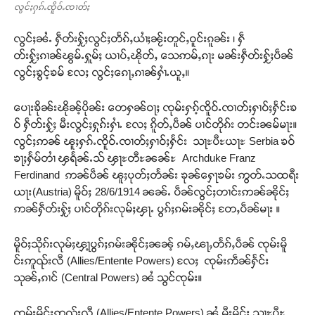
လွင်ႈႁၵ်ႉၸိူဝ်ႉၸၢတ်ႈ
လွင်ႈၼႆႉ ႁဵတ်းႁႂ်ႈလွင်ႈတႅၵ်ႇယၢႆႈၼႂ်းတူင်ႇဝူင်းၵူၼ်း ၊ ႁဵ
တ်းႁႂ်ႈၵၢၼ်ၽွမ်ႉႁူမ်ႈ ယၢပ်ႇၽိုတ်ႇ သေဢမ်ႇၵႃး မၼ်းႁဵတ်းႁႂ်ႈပဵၼ်
လွင်ႈၶွင့်ၶမ် လႄႈ လွင်ႈၵေႃႇၵၢၼ်ႁၢႆႉယူႇ။
ပေႃးၶိုၼ်းၽိုၼ့်ပိုၼ်း တေႁၼ်ဝႃႈ ၸုမ်းႁၵ့်ၸိူဝ်ႉၸၢတ်ႈႁၢဝ်ႈႁႅင်းၶ
ဝ် ႁဵတ်းႁႂ်ႈ မီးလွင်ႈႁုၵ်းႁၢႆႉ လႄႈ ၵိူတ်ႇပဵၼ် ပၢင်တိုၵ်း တင်းၼမ်မႃး။
လွင်ႈဢၼ် ၽူႈႁၵ်ႉၸိူဝ်ႉၸၢတ်ႈႁၢဝ်ႈႁႅင်း သႃႊပီႊယႃႊ Serbia ၶဝ်
ၶႃႈႁႅမ်တၢႆ ၾရႅၼ်ႉသ် ၾႃႊတီႊၼၼ်ႊ Archduke Franz
Ferdinand ဢၼ်ပဵၼ် ၽူႈပုတ်ႈတႅၼ်း ၶုၼ်ႁေႃၶမ်း ဢွတ်ႉသထရီး
ယႃး(Austria) မိူဝ်ႈ 28/6/1914 ၼၼ်ႉ ပဵၼ်လွင်ႈတၢင်းဢၼ်ၼိုင်ႈ
ဢၼ်ႁဵတ်းႁႂ်ႈ ပၢင်တိုၵ်းလုမ်ႈၾႃႉ ပွၵ်ႈၵမ်းၼိုင်ႈ တႄႇပဵၼ်မႃး ။
မိူဝ်ႈသိုၵ်းလုမ်ႈၾႃ့ပွၵ်ႈၵမ်းၼိုင်ႈၼၼ့် ၵမ်ႇၽႃႇတႅၵ်ႇပဵၼ် ၸုမ်းမိူ
င်းဢူၺ်းလီ (Allies/Entente Powers) လႄႈ ၸုမ်းဢဵၼ်ႁႅင်း
သုၼ်ႇၵၢင် (Central Powers) ၼႆ သွင်ၸုမ်း။
ၸုမ်းမိူင်းဢူၺ်းလီ (Allies/Entente Powers) ၼႆ့ မီးမိူင်း သႃႊပီႊ