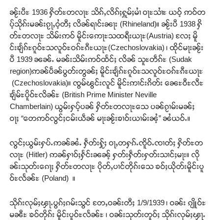
တႃႇႁႂ်ႈသဵင်ၵၢင်ၸႂ်ၵူၼ်းမိူင်း ၵူႈတီႈၵူႈလႅၼ်ပေႃးတေၸွ
တ်ႇ တူဝ်ႈလုမ်ႈၾႃႉၼၼ်ႉ ၶဝ်ႈႁူမ်ႈၵမ်ႉထႅမ် ၸုမ်းၶၢ
ၼႂ်းပီႊ 1936 ႁိတ်ႊတလႃႊ သိၵ်ႇလိၵ်ႈႁူမ်ႈမၢႆ ဝႃႊသၢႆႊ ယဝ့် ဢဝ်တ
ဝ်ႇၽူႈတွႆႇႁွၵ်ႈ လႆႈယူႇၶႃႈဢေႃႈ။
ပ့်သိုၵ်းမၼ်းၵႂႃႇဝႆ့တီႈ လိၼ်ရၢင်းၼႃး (Rhineland)။ ၼႂ်းပီ 1938 ႁိ
တ်ႊတလႃႊ သိမ်းဢဝ် မိူင်းဢေႃႊသထရီးယႃႊ(Austria) လႄႈ မိူ
င်းၶျႅၵ်ႊၵူဝ်ႊသလူဝ်ႊဝၵ်ႊၵီႊယႃႊ(Czechoslovakia) ၊ ထိုင်မႃးၼႂ်း
Donate Now
ပီ 1939 ၼၼ်ႉ မၼ်းသိမ်းဢဝ်ထႅင်ႈ လိၼ် သူႊတဵၵ်ႊ (Sudak
region)ဢၼ်ပဵၼ်ပွတ်းတွၼ်ႈ မိူင်းၶျႅၵ်ႊၵူဝ်ႊသလူဝ်ႊဝၵ်ႊၵီႊယႃႊ
(Czechoslovakia)။ ၸွမ်ၽွင်းလူင် မိူင်းဢၢင်းၵိတ်း ၼေႊဝီႊလီႊ
ၶျႅမ်ႊပိူဝ်ႊလိၼ်ႊ (British Prime Minister Neville
Chamberlain) ယွမ်းႁပ့်ပၼ် ႁိတ်ႊတလႃႊသေ ပၼ်ၵႂၢမ်းမၼ်ႈ
ဝႃႈ “တေဢဝ်လွင်ႈငမ်းယဵၼ် မႃးၼႂ်းၶၢဝ်းယၢမ်းၼႆ့” ၼႆယဝ်ႉ။
လွင်ႈယွမ်းႁပ်ႉဢၼ်ၼႆႉ ႁဵတ်းႁႂ်ႈ ဝႃႇတႁၵ်ႉၸိူဝ်ႉၸၢတ်ႈ ႁိတ်ႊတ
လႃႊ (Hitler) ဢၼ်ႁၢဝ်ႈႁႅင်းၼၼ့် ႁတ်းႁဵတ်းႁတ်းသၢင်ႈမႃး။ လို
ၼ်းသုတ်းၵေႃႈ ႁိတ်ႊတလႃႊ ပိုတ်ႇပၢင်တိုၵ်းသေ ၶဝ်ႈယိုတ်းမိူင်းပူ
ဝ်ႊလႅၼ်ႊ (Poland) ။
သိုၵ်းလုမ်ႈၾႃႉပွၵ်ႈၵမ်းသွင် တႄႇဝၼ်းတီႈ 1/9/1939 ၊ ဝၼ်း ၵျိူဝ်ႊ
မၼီႊ ၶဝ်တိုၵ်း မိူင်းပူဝ်ႊလႅၼ်ႊ ၊ ဝၼ်းသုတ်းတူဝ်ႈ သိုၵ်းလုမ်ႈၾႃႉ