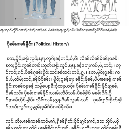
ဝႃႇတႁၵ်ႉၸိူဝ်ႉၸၢတ်ႈၸႅတ်ႈၸၢင်ႇၼႆႉ ပဵၼ်ငဝ်ႈၵႃႇလွင်ႈငမ်းယဵၼ်လႄႈၵၢၼ်ၵူမ်ၵဵဝ်မၢၼ်ႇမႅၼ်ႈ
ပိုၼ်းၵၢၼ်မိူင်း (Political History)
တႄႇမိူဝ်ႈၼႂ်းလုမ်ႈၾႃႉလုၵ်ႈၼႆ့ဢမ်ႇပႆႇမီး လဵၼ်လိၼ်ၶႅၼ်ႈၵၼ် ၊
ၸႄႈမိူင်းဢွၼ်တၢင်းသုတ်းၼႂ်းလူမ်ႇၾႃႉၼႆ့ၵေႃႈဢမ်ႇပႆႇတင်ႈ ၊ တူ
ဝ်ၸဝ်ႈၵဝ်ႇပဵၼ်ၵူၼ်းၶိူဝ်းသင်ၼႆတင်းဢမ်ႇႁူႉ ၊ တႄႇမိူဝ်ႈၵူၼ်း ဢ
မ်ႇပႆႇတႅမ်ႈတင်ႇၼိူဝ်ပိုၼ်း ၊ မိူဝ်ႈပူၼ့်မႃး ၼိုင်ႈမိုၼ်ႇပီပၢႆၼၼ့် ၵၢၼ်
မိူင်းဢၼ်ဝႃႈၼႆ့ သမ့်ပေႃးမီးဝႆ့ထႃႈယဝ့်။ ပိုၼ်းၵၢၼ်မိူင်းမိူဝ်ႈၵွၼ်ႇ
ပဵၼ်သင်။ ပိုၼ်းၵၢၼ်မိူင်းယၢမ်းလဵဝ်သမ်ႉပဵၼ်ႁိုဝ် မၼ်းပႅၵ်ႇပိူ
င်ႈၵၼ်ၸိူင်ႉႁိုဝ်။ သိုၵ်းလုမ်ႈၾႃႉပဵၼ်ယွၼ်ႉသင် – ၵူၼ်းႁဝ်းႁဵတ်းႁို
ဝ်သၢင်ႈလွင်ႈယူႇႁူမ်ႈၵူမ်ၵဵဝ်ၵၼ်ၶိုၼ်း။
လုၵ်ႉတီႈပၢၼ်ဢၼ်ဢဝ်မၢၵ်ႇႁိၼ်ႁဵတ်းၶိူင်ႈၵွင်ႈၵၢင်ႇသေ သိုပ်ႇယို
ၼ်းယၢဝ်းမႃး ထိုင် ပၢၼ်ၶိူင်ႈၵွင်ႈၵၢင်ႇ ၼိဝ်ႊၶလီႊယႃႊ ထိုင်ဝၼ်းမိူ