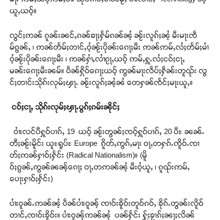
ယူႇယဝ့်။
လွင်ႈဢၼ် ၵူၼ်းၼင်ႇၵၼ်ၶႃႈႁႅမ်ၵၼ်ၼႆ့ ၼႂ်းလူၵ်ႈၼႆ့ မီးမႃးၸဵ
မ်ၵွၼ်ႇ ၊ ဢၼ်တႅမ်ႈတၢင်ႇဝႆ့ၼႂ်းပိုၼ်းၵေႃႈမီး ဢၼ်ဢမ်ႇလႆႈတႅမ်ႈမၢႆ
ဝႆ့ၼႂ်းပိုၼ်းၵေႃႈမီး ၊ ဢၼ်ႁၢႆႇလၢႆၵႂႃႇယဝ့် ဢမ်ႇႁူႉလႆႈငဝ်ႈငႃႇ
မၼ်းၵေႃႈမီးၼမ်။ ပဵၼ်ႁိုဝ်ၵေႃႈယဝ့် ဢွၼ်မႃးလဵပ်ႈႁဵၼ်းတူၺ်း လွ
င်ႈတၢင်းသိုၵ်းလုမ်ႈၾႃႉ ၼႂ်းလူၵ်ႈၼႆ့ၼႆ တေႁၼ်ၸႅင်ႈမႃးယူႇ။
ငဝ်ႈငႃႇ သိုၵ်းလုမ်ႈၾႃႉပွၵ်ႈၵမ်းၼိုင်ႈ
ဝၢႆးလင်ပီႁူဝ်ပၢၵ်ႇ 19 ယဝ့် ၼႂ်းတွၼ်ႈၸဝ့်ႁူဝ်ပၢၵ်ႇ 20 ပီႊ ၼၼ်ႉ
တီႈၼႂ်းမိူင်း ယူႊရူပ်ႊ Europe ၵိူတ်ႇဢွၵ်ႇမႃး ဝႃႇတႁၵ်ႉၸိူဝ်ႉၸၢ
တ်ႈဢၼ်ႁၢဝ်ႈႁႅင်း (Radical Nationalism)။ (မိူ
ဝ်ႈၵွၼ်ႇဢွၼ်ၼၼ့်ၵေႃႈ ဝႃႇတဢၼ်ၼႆ့ မီးဝႆ့ယူႇ ၊ ၵူၺ်းဢမ်ႇ
ပေႃးႁၢဝ်ႈႁႅင်း)
ပၢႆးဝူၼ်ႉဢၼ်ၼႆ့ ပဵၼ်ပၢႆးဝူၼ့် ၸၢဝ်းၶိူဝ်းတူဝ်ၵဝ်ႇ ၶိုၵ်ႉတွၼ်းလိူဝ်
တၢင်ႇၸၢဝ်းၶိူဝ်း။ ပၢႆးဝူၼ့်ဢၼ်ၼႆ့ ပၼ်ႁႅင်း ႁႂ်ႈၶႂၢၵ်ႈၼႃႈလိၼ်