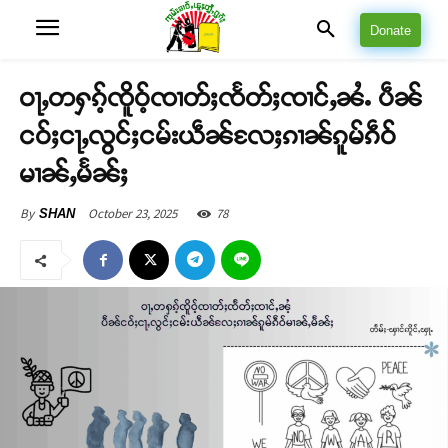
Donate
ဝႃႇတႁၵ့်ၸိူဝ့်ၸၢတ်ႈၸႅတ်ႈၸၢင်ႇၼႆႉ ပဵၼ်
ငဝ်ႈငႃႇလွင်ႈငမ်းယဵၼ်လႄႈၵၢၼ်ၵူမ်ၵဵဝ်
မၢၼ်ႇမႅၼ်ႈ
October 23, 2025
78
By
SHAN