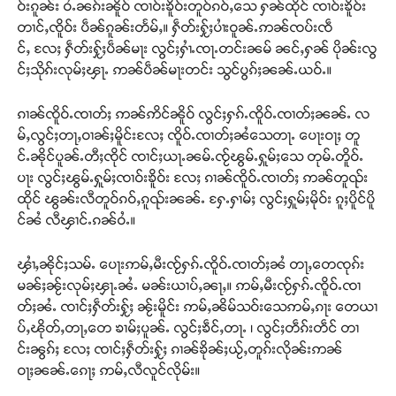
ဝ်းၵူၼ်း ဝႆႉၼၵ်းၼိူဝ် ၸၢဝ်းၶိူဝ်းတူဝ်ၵဝ်ႇသေ ႁၼ်ထိုင် ၸၢဝ်းၶိူဝ်း
တၢင်ႇၸိူဝ်း ပဵၼ်ၵူၼ်းတႅမ်ႇ။ ႁဵတ်းႁႂ်ႈပၢႆးဝူၼ်ႉဢၼ်ၸပ်းၸဵ
င်ႇ လႄႈ ႁဵတ်းႁႂ်ႈပဵၼ်မႃး လွင်ႈႁၢႆႉၸႃႉတင်းၼမ် ၼင်ႇႁၼ် ပိုၼ်းလွ
င်ႈသိုၵ်းလုမ်ႈၾႃႉ ဢၼ်ပဵၼ်မႃးတင်း သွင်ပွၵ်ႈၼၼ်ႉယဝ်ႉ။
ၵၢၼ်ၸိူဝ်ႉၸၢတ်ႈ ဢၼ်ဢိင်ၼိူဝ် လွင်ႈႁၵ်ႉၸိူဝ်ႉၸၢတ်ႈၼၼ်ႉ လ
မ်ႇလွင်ႈတႃႇဝၢၼ်ႈမိူင်းလႄႈ ၸိူဝ်ႉၸၢတ်ႈၼႆသေတႃႉ ပေႃးဝႃႈ တူ
င်ႉၼိုင်ပူၼ်ႉတီႈၸိုင် ၸၢင်ႈယႃႉၼမ်ႉၸႂ်ၽွမ်ႉႁူမ်ႈသေ တုမ်ႉတိူဝ်ႉ
ပႃး လွင်ႈၽွမ်ႉႁူမ်ႈၸၢဝ်းၶိူဝ်း လႄႈ ၵၢၼ်ၸိူဝ်ႉၸၢတ်ႈ ဢၼ်တူၺ်း
ထိုင် ၽွၼ်းလီတူဝ်ၵဝ်ႇၵူၺ်းၼၼ်ႉ ႁႄႉႁၢမ်ႈ လွင်ႈႁူမ်ႈမိုဝ်း ၵူႈပိူင်ပိူ
င်ၼႆ လီၾၢင်ႉၵၼ်ဝႆႉ။
ၾၢႆႇၼိုင်ႈသမ်ႉ ပေႃးဢမ်ႇမီးၸႂ်ႁၵ်ႉၸိူဝ်ႉၸၢတ်ႈၼႆ တႃႇတေၸုၵ်း
မၼ်ႈၼႂ်းလုမ်ႈၾႃႉၼႆႉ မၼ်းယၢပ်ႇၼႃႇ။ ဢမ်ႇမီးၸႂ်ႁၵ်ႉၸိူဝ်ႉၸၢ
တ်ႈၼႆႉ ၸၢင်ႈႁဵတ်းႁႂ်ႈ ၼႂ်းမိူင်း ဢမ်ႇၼိမ်သဝ်းသေဢမ်ႇၵႃး တေယၢ
ပ်ႇၽိုတ်ႇတႃႇတေ ၶၢမ်ႈပူၼ်ႉ လွင်ႈၶဵင်ႇတႃႉ ၊ လွင်ႈတဵၵ်းတဵင် တၢ
င်းၼွၵ်ႈ လႄႈ ၸၢင်ႈႁဵတ်းႁႂ်ႈ ၵၢၼ်ၶိုၼ်ႈယႂ်ႇတူၵ်းလိုၼ်းဢၼ်
ဝႃႈၼၼ်ႉၵေႃႈ ဢမ်ႇလီလူင်လိုမ်း။