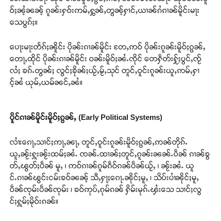
ဝ်ႈၼႆ့ၼၼ့် ၵူၼ်းႁဝ်းဢမ်ႇႁွၼ်ႇတွၼ့်ႁၢင်ႇယၢၼ်ၵႆၵၢၼ်မိူင်းမႃး
သေပွၵ်ႈ။
ပေႃးမႃးတႅၵ်ႈၼိူင်း ပိုၼ်းၵၢၼ်မိူင်း တႄႇဢဝ် ပိုၼ်းၵူၼ်းမိူဝ်ႈၵွၼ်ႇ
တေႃႇထိုင် ပိုၼ်းၵၢၼ်မိူင်း ဝၼ်းမိူဝ်ႈၼႆႉၸိုင် တေႁဵတ်းႁႂ်ႈပွင်ႇၸႂ်
လႆႈ ၶၵ်ႉတွၼ်ႈ လွင်ႈၶိုၼ်ႈယႂ်ႇမႂ်ႇသုင် တူင်ႇဝူင်းၵူၼ်းယူႇဢမ်ႇႁၢ
င့်ၼႆ ယုမ်ႇယမ်ၼင်ႇၼႆ။
ပိူင်ၵၢၼ်မိူင်းမိူဝ်ႈၵွၼ်ႇ (Early Political Systems)
လၢႆးၵေႃႇသၢင်ႈဢႃႇၼႃႇ တူင်ႇဝူင်းၵူၼ်းမိူဝ်ႈၵွၼ်ႇဢၼ်တိုၵ်ႉ
ယူႇၼႂ်းႁူးၼႂ်းထမ်ႈၼႆႉ ၸၼ်ႉထၢၼ်ႈတူင်ႇၵူၼ်းၼၼ်ႉပဵၼ် ၵၢၼ်ၶွ
တ်ႇၽွတ်ႈပဵၼ် မူႇ ၊ ဢဝ်ၵၢၼ်ၵူမ်ၵဵဝ်ၵၼ်ပဵၼ်ယႂ်ႇ ၊ ၼႂ်းၼႆႉ ယူ
င်ႉၵၢၼ်ၽွင်းငမ်းၶဝ်ၼၼ့် သီႇႁႃႈၵေႃႉၼိုင်ႈမူႇ ၊ သိပ်းပၢႆၼိုင်ႈမူႇ
ပဵၼ်ၸုမ်းပဵၼ်ၸုမ်း ၊ ၶဝ်ဢုပ်ႇၵုမ်ၵၼ် ႁိမ်းမုၵ်ႉၾႆးသေ သၢင်ႈလွ
င်ႈႁူမ်ႈမိုဝ်းၵၼ်။