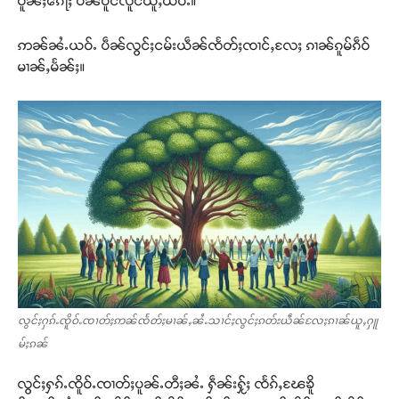
ပိူၼ်ႈၵေႃႈ ပဵၼ်ပိူင်လူင်ယူႇယဝ်ႉ။
ဢၼ်ၼႆႉယဝ်ႉ ပဵၼ်လွင်ႈငမ်းယဵၼ်ၸႅတ်ႈၸၢင်ႇလႄႈ ၵၢၼ်ၵူမ်ၵဵဝ်
မၢၼ်ႇမႅၼ်ႈ။
လွင်ႈႁၵ်ႉၸိူဝ်ႉၸၢတ်ႈဢၼ်ၸႅတ်ႈမၢၼ်ႇၼႆႉသၢင်ႈလွင်ႈၵတ်းယဵၼ်လႄႈၵၢၼ်ယူႇႁူ
မ်ႈၵၼ်
လွင်ႈႁၵ်ႉၸိူဝ်ႉၸၢတ်ႈပူၼ်ႉတီႈၼႆႉ ႁဵၼ်းႁႂ်ႈ ၸႅၵ်ႇၽႄၶိူ