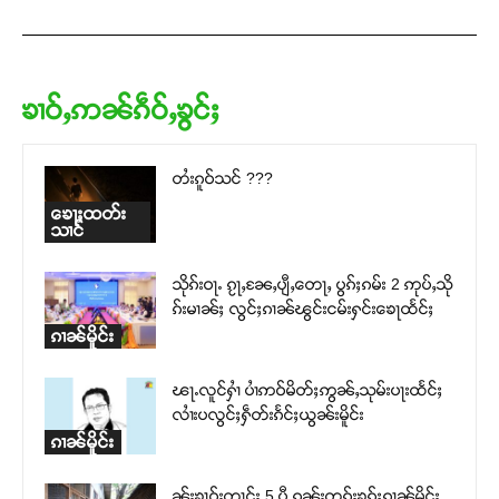
ၶၢဝ်ႇဢၼ်ၵဵဝ်ႇၶွင်ႈ
တႆးၵူဝ်သင် ???
ၶေႃႈထတ်း
သၢင်
သိုၵ်းဝႃႉ ၵႂႃႇၼႄႇပျီႇတေႃႇ ပွၵ်ႈၵမ်း 2 ဢုပ်ႇသို
ၵ်းမၢၼ်ႈ လွင်ႈၵၢၼ်ၽွင်းငမ်းႁင်းၶေႃထႅင်ႈ
ၵၢၼ်မိူင်း
ၽႃႉလူင်ႁၢႆ ပၢႆဢဝ်မိတ်ႈဢွၼ်ႇသုမ်းပႃးထႅင်ႈ
လၢႆးပလွင်ႈႁဵတ်းၵႅင်ႈယွၼ်းမိူင်း
ၵၢၼ်မိူင်း
ၼႂ်းၶၢဝ်းတၢင်း 5 ပီ ၵူၼ်းတူၵ်းၶွၵ်ႈၵၢၼ်မိူင်း