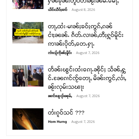
ႁၼ်ၶိုၼ်းတူဝ်တၢႆၼႂ်းၼမ်ႉမေႃႇ
-
August 8, 2026
ယိင်းသဵဝ်ႈၶၢဝ်
တႃႇထႆး-မၢၼ်ႈၶဝ်ႈဢွၵ်ႇၵၼ်
ငၢႆႈၼၼ်ႉ ၵဵတ်ႉလၢၼ်ႇတီႈႁူဝ်မိူင်း
ဢၢၼ်းပိုတ်ႇတေႉႁႃႉ
-
August 7, 2026
ၸၢႆးသႂ်ၸိုၼ်ႈမိူင်း
တႅၼ်းၽွင်းထႆးၵေႃႉၼိုင်ႈ သႅၼ်ႇႁွ
င်ႉၼႄၵၢင်ၸႂ်တေႃႇ မိၼ်းဢွင်ႇလၢႆႇ
ၼႂ်းလုမ်းသၽႃး
-
August 7, 2026
ၼၢင်းၽူၺ်းၼုမ်ႇ
တႆးၵူဝ်သင် ???
-
August 7, 2026
Hom Hurng