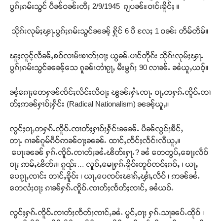
ပွၵ်ႈၵမ်းသွင် ပဵၼ်ဝၼ်းတီႈ 2/9/1945 ၵျပၼ်ႊဝၢင်းၶိူင်ႈ ။
သိုၵ်းလုမ်ႈၾႃႉပွၵ်ႈၵမ်းသွင်ၼၼ့် ႁိုင် 6 ပီ လႄႈ 1 ဝၼ်း တဵမ်တဵမ်။
ၽူႈလူင့်လႅၼ်ႇၶဝ်လၢမ်းၶၢတ်ႈဝႃႈ ယွၼ်ႉပၢင်တိုၵ်း သိုၵ်းလုမ်ႈၾႃႉ
ပွၵ်ႈၵမ်းသွင်ၼၼ့်သေ ၵူၼ်းတၢႆၵႂႃႇ မီးမွၵ်ႈ 90 လၢၼ်ႉ ၼႆယူႇယဝ့်။
ၼႆ့ၵေႃႈတေႁၼ်ၸႅင်ႈလႅင်းလီဝႃႈ ၽွၼ်းႁၢႆႉၸႃႉ ဝႃႇတႁၵ်ႉၸိူဝ်ႉၸၢ
တ်ႈဢၼ်ႁၢဝ်ႈႁႅင်း (Radical Nationalism) ၼၼ့်ယူႇ။
လွင်ႈဝႃႇတႁၵ်ႉၸိူဝ်ႉၸၢတ်ႈႁၢဝ်ႈႁႅင်းၼၼ်ႉ ပဵၼ်လွင်ႈၶဵင်ႇ
တႃႉ ၵၢၼ်ၵူမ်ၵဵဝ်ဢၼ်ဝႃႈၼၼ်ႉ ထၢင်ႇၸႅင်ႈလႅင်းလီယူႇ။
ပေႃးၼၼ် ႁၵ်ႉၸိူဝ်ႉၸၢတ်ႈၼႆႉၽိတ်းႁႃႉ? ၼႆ တေတွပ်ႇၶေႃႈလဵဝ်
ဝႃႈ ဢမ်ႇၽိတ်း။ ၵူၺ်း… လူဝ်ႇမေႃႁၵ်ႉၶိူဝ်းတူဝ်ၸဝ်ႈၵဝ်ႇ ၊ ယႃႇ
ပေၵႂႃႇၸၢင်း တၢင်ႇၶိူဝ်း ၊ ယႃႇပေၸပ်းၽၢၵ်ႇၾၢႆႇလဵဝ် ၊ ဢၼ်ၼႆႉ
တေလႆႈဝႃႈ ၵၢၼ်ႁၵ်ႉၸိူဝ်ႉၸၢတ်ႈၸႅတ်ႈၸၢင်ႇ ၼႆယဝ်ႉ
လွင်ႈႁၵ်ႉၸိူဝ်ႉၸၢတ်ႈၸႅတ်ႈၸၢင်ႇၼႆႉ ပွင်ႇဝႃႈ ႁၵ်ႉသႃၼပ်ႉထိုဝ် ၊