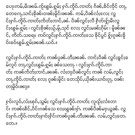
ပေႃးဢမ်ႇမီးၼမ်ႉၸႂ်ၽွမ်ႉႁူမ်ႈ ႁၵ်ႉၸိူဝ်ႉၸၢတ်ႈ ၵႅၼ်ႇၶႅင်ၸိုင် တႃႇ
တေၵေႃႇသၢင်ႈၶိုၼ်းဝၢၼ်ႈမိူင်းၼၼ်ႉ ဢမ်ႇပဵၼ်လႆႈလႄႈ လွ
င်ႈႁၵ်ႉၸိူဝ်ႉၸၢတ်ႈၸႅတ်ႈၸၢင်ႇၼႆႉ ပဵၼ်လွင်ႈလီ ႁဵတ်းႁႂ်ႈမီးလွ
င်ႈၽွမ်ႉႁူမ်ႈ ၊ လွင်ႈၶိုၼ်ႈယႂ်ႇမႂ်ႇသုင် လႄႈ လွင်ႈမၼ်ႈၵိုမ်း ၊ မိူၼ်ၼ
င်ႇ ဢိတ်ႉသရေႊ ဢဝ်လွင်ႈႁၵ်ႉၸိူဝ်ႉၸၢတ်ႈသေ ၶိုင်ပွင် ႁႂ်ႈၵူၼ်းၶိူ
ဝ်းၶဝ်ၽွမ်ႉႁူမ်ႈၼၼ်ႉယဝ်ႉ။
လွင်ႈႁၵ်ႉၸိူဝ်ႉၸၢတ်ႈ ဢၼ်ပူၼ်ႉတီႈၼၼ်ႉ ၸၢင်ႈပဵၼ် လွင်ႈၶွင်ႈၶ
မ်လူင် တႃႇလွင်ႈၽွမ်ႉႁူမ်ႈ ၼႆသေတႃႉ ၊ လွင်ႈႁၵ်ႉၸိူဝ်ႉၸၢ
တ်ႈ ဢၼ်ၸႅတ်ႈၸၢင်ႇၼၼ်ႉ လႆႈဝႃႈပဵၼ်လွင်ႈ ဢၼ် လမ်ႇလွင်ႈ
တႃႇၸိူဝ်ႉၸၢတ်ႈ လႄႈ ၵူၼ်းမိူင်း တေသိုပ်ႇယိုၼ်းယၢဝ်းၵႂႃႇ ဝၼ်း
တႃမိူဝ်းၼႃႈ။
ႁဝ်းလူဝ်ႇလႆႈၽုၵ်ႇသွမ်ႈ လွင်ႈႁၵ်ႉၸိူဝ်ႉၸၢတ်ႈ လူၺ်ႈလၢႆးတၢ
င်း ဢၼ်ၽဵင်ႇပဵင်းၵၼ်သေ ဝႄႈၽွၼ်းႁၢႆႉ ဢၼ်ပဵၼ်မႃးယွၼ်ႉ လွ
င်ႈႁၵ်ႉၸိူဝ်ႉၸၢတ်ႈႁၢဝ်ႈႁႅင်းဢၼ်ပူၼ်ႉတီႈၼၼ်ႉ လမ်ႇလွင်ႈတေႉ
တေႉ။