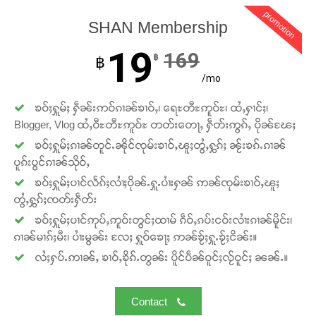
promotion
SHAN Membership
19
169
฿
฿
/mo
ၶဝ်ႈႁူမ်ႈ ႁဵၼ်းဢဝ်ၵၢၼ်ၶၢဝ်ႇ၊ ရေႊတီႊဢူဝ်ႊ၊ ထႆႇႁၢင်ႈ၊
Blogger, Vlog ထႆႇဝီႊတီႊဢူဝ်ႊ တတ်းတေႃႇ ႁဵတ်းဢွၵ်ႇ ပိုၼ်ၽႄႈ
ၶဝ်ႈႁူမ်ႈၵၢၼ်တူင်ႉၼိုင်ၸုမ်းၶၢဝ်ႇၽူႈတွႆႇႁွၵ်ႈ ၼႂ်းၶၵ်ႉၵၢၼ်
ပူၵ်းပွင်ၵၢၼ်သိုဝ်ႇ
ၶဝ်ႈႁူမ်ႈပၢင်လႅၵ်ႈလၢႆႈပိုၼ်ႉႁူႉပၢႆးႁၼ် ဢၼ်ၸုမ်းၶၢဝ်ႇၽူႈ
တွႆႇႁွၵ်ႈၸတ်းႁဵတ်း
ၶဝ်ႈႁူမ်ႈပၢင်ဢုပ်ႇဢူဝ်းတွင်ႈထၢမ် ၵဵဝ်ႇၵပ်းငဝ်းလၢႆးၵၢၼ်မိူင်း၊
ၵၢၼ်မၢၵ်ႈမီး၊ ပၢႆးမွၼ်း လႄႈ ႁူဝ်ၶေႃႈ ဢၼ်ၶႂ်ႈႁူႉၶႂ်ႈငိၼ်း။
လႆႈႁပ်ႉဢၢၼ်ႇ ၶၢဝ်ႇၶိုၵ်ႉတွၼ်း ပိူင်ပဵၼ်ဝူင်ႈလႂ်ဝူင်ႈ ၼၼ်ႉ။
Contact