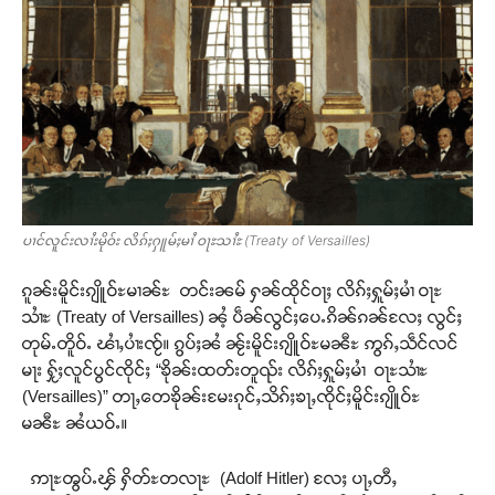
ပၢင်လူင်းလၢႆးမိုဝ်း လိၵ်ႈႁူမ်ႈမၢႆ ဝႃႊသၢႆႊ (Treaty of Versailles)
ၵူၼ်းမိူင်းၵျိူဝ်ႊမၢၼ်ႊ တင်းၼမ် ႁၼ်ထိုင်ဝႃႈ လိၵ်ႈႁူမ်ႈမၢႆ ဝႃႊ
သၢႆႊ (Treaty of Versailles) ၼႆ့ ပဵၼ်လွင်ႈပေႉၵိၼ်ၵၼ်လႄႈ လွင်ႈ
တုမ်ႉတိူဝ်ႉ ၽၢႆႇပၢႆးၸႂ်။ ၵွပ်ႈၼႆ ၼႂ်းမိူင်းၵျိူဝ်ႊမၼီႊ ဢွၵ်ႇသဵင်လင်
မႃး ႁႂ်ႈလူင်ပွင်ၸိုင်ႈ “ၶိုၼ်းထတ်းတူၺ်း လိၵ်ႈႁူမ်ႈမၢႆ ဝႃႊသၢႆႊ
(Versailles)” တႃႇတေၶိုၼ်းမႄးၵုင်ႇသိၵ်ႈၶႃႇၸိုင်ႈမိူင်းၵျိူဝ်ႊ
မၼီႊ ၼႆယဝ်ႉ။
ဢႃႊၻွပ်ႉၾ် ႁိတ်ႊတလႃႊ (Adolf Hitler) လႄႈ ပႃႇတီႇ