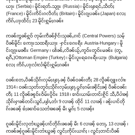
ယႃႊ (Serbia) ၊ မိူင်းရတ်ႉသျႃႊ (Russia) ၊ မိူင်းၾရင်ႇသဵတ်ႈ
(France) ၊ မိူင်းဢိင်းၵလဵတ်ႈ (Britain) ၊ မိူင်းၵျပၼ်ႊ(Japan) လႄႈ
ဢိၵ်ႇပႃးထႅင်ႈ 23 မိူင်းႁူမ်ႈၵၼ်။
ဢၼ်ဢွၼ်ႁူဝ် ၸုမ်းဢဵၼ်ႁႅင်းသုၼ်ႇၵၢင် (Central Powers) သမ့်
ပဵၼ်မိူင်း ဢေႃႊသထရီးယႃႊ -ႁင်ႊၵေႊရီႊ Austria-Hungary ၊ မိူ
င်းၵျႃႊမၼီႊ Germany ၊ ၽႅၼ်ႇလိၼ်ယႂ်ႇဢူဝ်ႊတူဝ်ႊမၼ်ႊ (တူႇ
ရၵီႇ)Ottoman Empire (Turkey) ၊ မိူင်းပူႊရၵေႊရီႊယႃႊ (Bulgaria)
လႄႈ ဢိၵ်ႇပႃးလၢႆလၢႆမိူင်းႁူမ်ႈၵၼ်။
ဝၼ်းတႄႇပဵၼ်သိုၵ်းလုမ်ႈၾႃႉၼႆ့ ပဵၼ်ဝၼ်းတီႈ 28 လိူၼ်ၵျူႊလၢႆႊ
1914 ၊ ဝၼ်းသုတ်းတူဝ်ႈသိုၵ်းလုမ်ႈၾႃႉပွၵ်ႈၵမ်းၼိုင်ႈၼႆ့ ပဵၼ်ဝၼ်း
တီႈ 11 လိူၼ်ၼူဝ်ႊဝႅမ်ႊပိူဝ်ႊ 1918 ၊ ၶၢဝ်းယၢမ်းတၢင်းႁိုင် သီႇပီပၢႆၼႆ့
သိုၵ်းႁၢၼ်တင်းသွင်ႇၾၢႆႇတၢႆ 9 လၢၼ့် ထိုင် 11 လၢၼ့် ၊ ၼႂ်းပၢင်တို
ၵ်းၼၼ့် ၶႆႈၼၢဝ်သေတၢႆၼၼ့် မီး မွၵ်ႈ 5 လၢၼ့်။
ၵူၼ်းမိူင်းလုတၢႆယွၼ့်ပၢင်တိုၵ်းၼၼ့် မီး 6 လၢၼ့် တေႃႇ 13 လၢၼ့် ၊
ဢၼ်ၼႆ့ၵူၼ်းမိူင်းတၢႆယွၼ့် လွင်ႈဢိုပ်းယၢၵ်ႈ ၊ လွင်ႈတၢင်းပဵၼ်