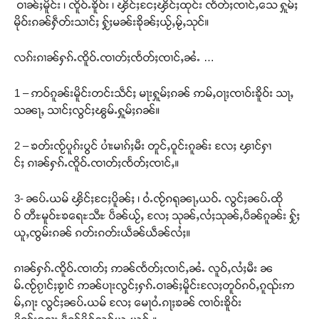
ဝၢၼ်ႈမိူင်း ၊ ၸိူဝ်ႉၶိူဝ်း ၊ ၾိင်ႈငႄႈၾိင်ႈထုင်း ၸႅတ်ႈၸၢင်ႇသေ ႁူမ်ႈ
မိုဝ်းၵၼ်ႁဵတ်းသၢင်ႈ ႁႂ်ႈမၼ်းၶိုၼ်ႈယႂ်ႇမႂ်ႇသုင်။
လၵ်းၵၢၼ်ႁၵ်ႉၸိူဝ်ႉၸၢတ်ႈၸႅတ်ႈၸၢင်ႇၼႆႉ …
1 – ဢဝ်ၵူၼ်းမိူင်းတင်းသဵင်ႈ မႃးႁူမ်ႈၵၼ် ဢမ်ႇဝႃႈၸၢဝ်းၶိူဝ်း သႃႇ
သၼႃႇ သၢင်ႈလွင်ႈၽွမ်ႉႁူမ်ႈၵၼ်။
2 – ၶတ်းၸႂ်ပူၵ်းပွင် ပၢႆးမၢၵ်ႈမီး တူင်ႇဝူင်းၵူၼ်း လႄႈ ၾၢင်ႁၢ
င်ႈ ၵၢၼ်ႁၵ်ႉၸိူဝ်ႉၸၢတ်ႈၸႅတ်ႈၸၢင်ႇ။
3- ၼပ်ႉယမ် ၾိင်ႈငႄႈပိူၼ်ႈ ၊ ဝႆႉၸႂ်ၵရုၼႃႇယဝ်ႉ လွင်ႈၼပ်ႉထို
ဝ် တီႊမူဝ်ႊၶရေႊသီႊ ပဵၼ်ယႂ်ႇ လႄႈ သုၼ်ႇလႆႈသုၼ်ႇပဵၼ်ၵူၼ်း ႁႂ်ႈ
ယူႇၸွမ်းၵၼ် ၵတ်းၵတ်းယဵၼ်ယဵၼ်လႆႈ။
ၵၢၼ်ႁၵ်ႉၸိူဝ်ႉၸၢတ်ႈ ဢၼ်ၸႅတ်ႈၸၢင်ႇၼႆႉ လူဝ်ႇလႆႈမီး ၼ
မ်ႉၸႂ်ၵႂၢင်ႈၶႂၢင် ဢၼ်ပႃးလွင်ႈႁၵ်ႉဝၢၼ်ႈမိူင်းလႄႈတူဝ်ၵဝ်ႇၵူၺ်းဢ
မ်ႇၵႃး လွင်ႈၼပ်ႉယမ် လႄႈ မေႃဝႆႉၵႃႈၶၼ် ၸၢဝ်းၶိူဝ်း