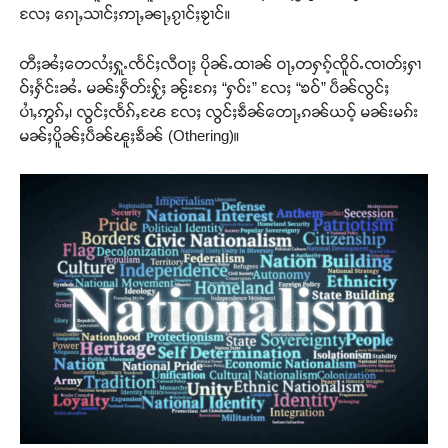
လႄႈ ၵေႃႇသၢင်ႈဢႃႇၼႃႇၵႂၢင်ႈၶႂၢင်။
တီႈၼႆႈတေလႆႈႁူႉၸႅင်ႈလီဝႃႈ ပိုၼ်ႉထၢၼ် ဝႃႇတႁၵ့်ၸိူဝ်ႉၸၢတ်ႈႁၢ
ဝ်ႈႁႅင်းၼႆႉ မၼ်းႁဵတ်းႁႂ်ႈ ၼႂ်းၵႄႈ “ႁဝ်း” လႄႈ “ၶဝ်” ပဵၼ်လွင်ႈ
ပၢႆႇဢွၵ်ႇ၊ လွင်ႈၸႅၵ်ႇၽႄ လႄႈ လွင်ႈၶဵၼ်တေႃႇၵၼ်ယဝ့် မၼ်းမၵ်း
မၼ်ႈပိူၼ်ႈပဵၼ်ၽူႈၶဵၼ် (Othering)။