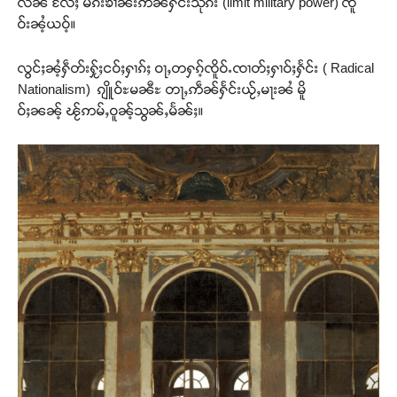
လိၼ် လႄႈ မၵ်းၶၢၼ်းဢဵၼ်ႁႅင်းသိုၵ်း (limit military power) ၸိူ
ဝ်းၼႆ့ယဝ့်။
လွင်ႈၼႆ့ႁဵတ်းႁႂ်ႈငဝ်ႈႁၢၵ်ႈ ဝႃႇတႁၵ့်ၸိူဝ်ႉၸၢတ်ႈႁၢဝ်ႈႁႅင်း ( Radical
Nationalism) ၵျိူဝ်ႊမၼီႊ တႃႇဢဵၼ်ႁႅင်းယႂ်ႇမႃးၼႆ မိူ
ဝ်ႈၼၼ့် ၽႂ်ဢမ်ႇဝူၼ့်သွၼ်ႇမႅၼ်ႈ။