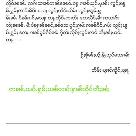
လိူဝ်ၼၼ်ႉ လၵ်းထၢၼ်ဢၼ်ၼႄဝႆႉဝႃႈ ၵၢၼ်ယုၵ်ႉမုၼ်း လွင်ႈၽွ
မ်ႉႁူမ်ႈၸၢဝ်းၶိူဝ်း လႄႈ လွင်ႈထိင်းသိမ်း လွင်ႈၽွမ်ႉႁူ
မ်ႈၼႆႉ ပဵၼ်ၵၢၵ်ႇသေႃး တႃႇၸိူဝ်ႉၸၢတ်ႈ တေသိုပ်ႇမီး ဢသၢၵ်ႈ
လႆႈၼၼ်ႉ မီးပၢႆးႁၼ်ၼင်ႇၼႆသေ ပွင်ႈၵႂၢမ်းဢၼ်ၵဵဝ်ႇၵပ်း လွင်ႈၽွ
မ်ႉႁူမ်ႈ လႄႈ ၵၢၼ်ၵူမ်ၵဵဝ်ၼႆႉ ၵိုတ်းလိုဝ်ႈလူပ်းလင် တီႈၼႆႈယဝ်ႉ
တႃႉ …။
ႁႂ်ႈၶိုၼ်ႈယႂ်ႇမႂ်ႇသုင်သေၵမ်း
တႅမ်ႈ-ၾၢင်ဢိူင်ႇၾႃႉ
ဢၢၼ်ႇယဝ်ႉႁူမ်ႈပၼ်တၢင်းႁၼ်ထိုင်တီႈၼႆႈ