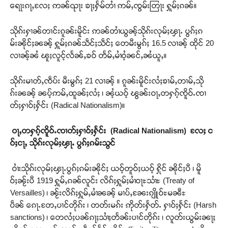
ရေႃးၵႃႇလႄႈ ဢၼ်ၺႃး ၶႃႈႁႅမ်တၢႆ ဢမ်ႇၸွမ်းတြႃး ႁူမ်ႈၵၼ်။
သိုၵ်းႁၢၼ်တၢင်းၵူၼ်းမိူင်း ဢၼ်တၢႆယွၼ့်သိုၵ်းလုမ်ႈၾႃႉ ပွၵ်ႈၵ
မ်းၼိုင်ႈၼၼ့် ႁူမ်ႈၵၼ်သဵင်ႈသဵင်ႈ တေမီးမွၵ်ႈ 16.5 လၢၼ့် ထိုင် 20
လၢၼ့်ၼႆ ၽူႈလူင့်လႅၼ်ႇၶဝ် တႅမ်ႇမၢႆဝႆ့ၼင်ႇၼႆယူႇ။
သိုၵ်းမၢတ်ႇၸဵပ်း မီးမွၵ်ႈ 21 လၢၼ့် ။ ၵူၼ်းမိူင်းလႆႈၶၢမ်ႇတၢမ်ႇသို
ၵ်းၼၼ့် ၼပ့်ဢမ်ႇထူၼ်ႈလႆႈ ၊ ၼႆ့ယဝ့် ၽွၼ်းဝႃႇတႁၵ့်ၸိူဝ်ႉၸၢ
တ်ႈႁၢဝ်ႈႁႅင်း (Radical Nationalism)။
ဝႃႇတႁၵ့်ၸိူဝ်ႉၸၢတ်ႈႁၢဝ်ႈႁႅင်း
(Radical Nationalism) လႄႈ င
ဝ်ႈငႃႇ သိုၵ်းလုမ်ႈၾႃႉ ပွၵ်ႈၵမ်းသွင်
ဝၢႆးသိုၵ်းလုမ်ႈၾႃႉပွၵ်ႈၵမ်းၼိုင်ႈ ယဝ့်တူဝ်ႈယဝ့် ႁိုင် ၼိုင်ႈပီ ၊ မိူ
ဝ်ႈၼႂ်းပီ 1919 ႁူမ်ႇၵၼ်လူင်း လိၵ်ႈႁူမ်ႈမၢႆဝႃႊသၢႆႊ (Treaty of
Versailles) ၊ ၼႂ်းလိၵ်ႈႁူမ်ႇမၢႆၼၼ့် မၢပ်ႇၼႄးၵျိူဝ်ႊမၼီႊ
ပဵၼ် ၵေႃႉတႄႇပၢင်တိုၵ်း ၊ တတ်းမၵ်း ဢိုတ်းႁႅတ်ႉ ႁၢဝ်ႈႁႅင်း (Harsh
sanctions) ၊ တေလႆႈပၼ်ၵႃႈသၢႆႈတႅၼ်းပၢင်တိုၵ်း ၊ လူတ်းယွမ်းၼႃႈ