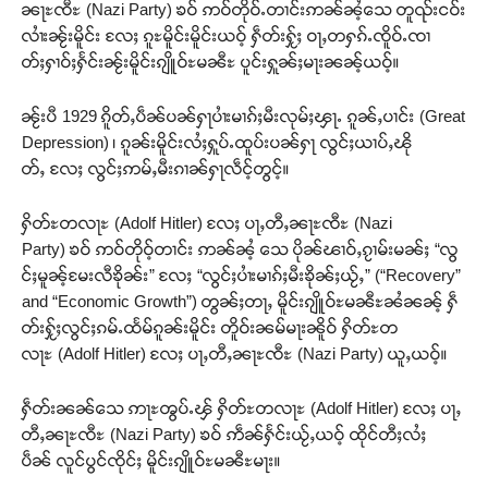
ၼႃႊၸီႊ (Nazi Party) ၶဝ် ဢဝ်တိုဝ်ႉတၢင်းဢၼ်ၼႆ့သေ တူၺ်းငဝ်း
လၢႆးၼႂ်းမိူင်း လႄႈ ၵူႊမိူင်းမိူင်းယဝ့် ႁဵတ်းႁႂ်ႈ ဝႃႇတႁၵ်ႉၸိူဝ်ႉၸၢ
တ်ႈႁၢဝ်ႈႁႅင်းၼႂ်းမိူင်းၵျိူဝ်ႊမၼီႊ ပူင်းႁူၼ်ႈမႃးၼၼ့်ယဝ့်။
ၼႂ်းပီ 1929 ၵိူတ်ႇပဵၼ်ပၼ်ႁႃပၢႆးမၢၵ်ႈမီးလုမ်ႈၾႃႉ ၵူၼ်ႇပၢင်း (Great
Depression) ၊ ၵူၼ်းမိူင်းလႆႈႁူပ်ႉထူပ်းပၼ်ႁႃ လွင်ႈယၢပ်ႇၽို
တ်ႇ လႄႈ လွင်ႈဢမ်ႇမီးၵၢၼ်ႁႃလဵင့်တွင့်။
ႁိတ်ႊတလႃႊ (Adolf Hitler) လႄႈ ပႃႇတီႇၼႃႊၸီႊ (Nazi
Party) ၶဝ် ဢဝ်တိုဝ့်တၢင်း ဢၼ်ၼႆ့ သေ ပိုၼ်ၽၢဝ်ႇၵႂၢမ်းမၼ်ႈ “လွ
င်ႈမူၼ့်မႄးလီၶိုၼ်း” လႄႈ “လွင်ႈပၢႆးမၢၵ်ႈမီးၶိုၼ်ႈယႂ်ႇ” (“Recovery”
and “Economic Growth”) တွၼ်ႈတႃႇ မိူင်းၵျိူဝ်ႊမၼီႊၼႆၼၼ့် ႁဵ
တ်းႁႂ်ႈလွင်ႈၵမ်ႉထႅမ်ၵူၼ်းမိူင်း တိူဝ်းၼမ်မႃးၼိူဝ် ႁိတ်ႊတ
လႃႊ (Adolf Hitler) လႄႈ ပႃႇတီႇၼႃႊၸီႊ (Nazi Party) ယူႇယဝ့်။
ႁဵတ်းၼၼ်သေ ဢႃႊၻွပ်ႉၾ် ႁိတ်ႊတလႃႊ (Adolf Hitler) လႄႈ ပႃႇ
တီႇၼႃႊၸီႊ (Nazi Party) ၶဝ် ဢဵၼ်ႁႅင်းယႂ်ႇယဝ့် ထိုင်တီႈလႆႈ
Support SHAN
ပဵၼ် လူင်ပွင်ၸိုင်ႈ မိူင်းၵျိူဝ်ႊမၼီႊမႃး။