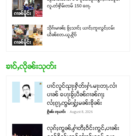
လူႉတၢႆႁိမ်းၸမ် 150 ၵေႃႉ
ၵၢၼ်မိူင်း
သိုၵ်းမၢၼ်ႈ ၶႂ်ႈသၢင်ႈ ယၢင်ႈၸူးလွင်ႈငမ်း
ယဵၼ်တႄႉယူႇႁိုဝ်
ၵၢၼ်မိူင်း
ၶၢဝ်ႇလိုၼ်းသုတ်း
ပၢင်လူင်ၺႃးႁဵတ်းႁၢႆႉမႃးတႃႉလၢႆ
ပၢၼ် ​​ပေႃးၶႂ်ႈပဵၼ်ၵၢၼ်ၵႃႈ
လႆႈၵႂႃႇၸွမ်းႁွႆႈမၼ်းၶိုၼ်း
-
August 8, 2026
ႁိုၼ်း ၵႃယၢင်း
လုၵ်ႈဢွၼ်ႇႁၢႆတီႈဝဵင်းဢွင်ႇပၢၼ်း