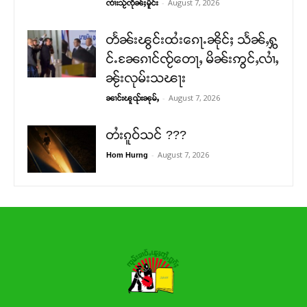
-
August 7, 2026
ၸၢႆးသႂ်ၸိုၼ်ႈမိူင်း
တႅၼ်းၽွင်းထႆးၵေႃႉၼိုင်ႈ သႅၼ်ႇႁွ
င်ႉၼႄၵၢင်ၸႂ်တေႃႇ မိၼ်းဢွင်ႇလၢႆႇ
ၼႂ်းလုမ်းသၽႃး
-
August 7, 2026
ၼၢင်းၽူၺ်းၼုမ်ႇ
တႆးၵူဝ်သင် ???
-
August 7, 2026
Hom Hurng