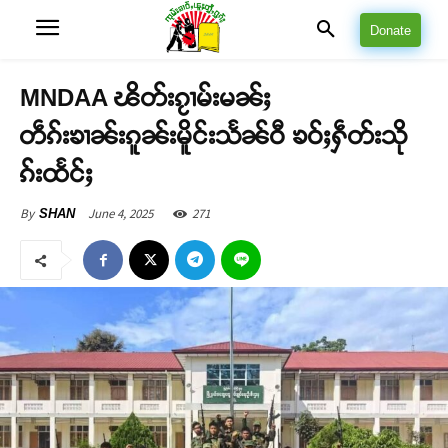
Donate
MNDAA ၽိတ်းၵႂၢမ်းမၼ်ႈ
တဵၵ်းၶၢၼ်းၵူၼ်းမိူင်းသႅၼ်ဝီ ၶဝ်ႈႁဵတ်းသို
ၵ်းထႅင်ႈ
June 4, 2025
271
By
SHAN