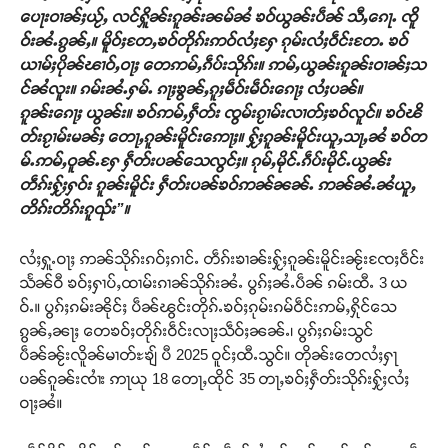
ပေႃးဝၢၼ်ႈယႂ်ႇ လင်ႁိူၼ်းၵူၼ်းၼမ်ၼႆ ၶဝ်ယွၼ်းပဵၼ် သီႇၵေႃႉ ၸိူ
ဝ်းၼႆႉၵွၼ်ႇ။ မိူဝ်ႈတႄႇၶဝ်တိုၵ်းဢဝ်လႆႈႁႄ ၵုမ်းလႆႈဝဵင်းတႄႉ ၶဝ်
ယၢမ်ႈပိုၼ်ၽၢဝ်ႇဝႃႈ တေဢမ်ႇၵဵပ်းသိုၵ်း။ ဢမ်ႇယွၼ်းၵူၼ်းဝၢၼ်ႈသ
င်ၼႆလူး။ ၵမ်းၼႆႉႁမ်ႉ ၵႃႈၶွၼ်ႇၵူႈမဵဝ်းမဵဝ်းၵေႃႈ လႆႈပၼ်။
ၵူၼ်းၵေႃႈ ယွၼ်း။ ၶဝ်ဢမ်ႇႁဵတ်း ၸွမ်းၵႂၢမ်းလၢတ်ႈၶဝ်လူင်။ ၶဝ်ၽိ
တ်းၵႂၢမ်းမၼ်ႈ တေႃႇၵူၼ်းမိူင်းဢေႃႈ။ ႁႂ်ႈၵူၼ်းမိူင်းယူႇသႃႇၼႆ ၶဝ်တ
မ်ႉဢမ်ႇဝူၼ်ႉႁႄ ႁဵတ်းပၼ်သေလွင်ႈ။ ၵုမ်ႇမိုင်ႉၵဵပ်းမိုင်ႉယွၼ်း
တဵၵ်းႁႂ်ႈႁဝ်း ၵူၼ်းမိူင်း ႁဵတ်းပၼ်ၶဝ်ဢၼ်ၼၼ်ႉ ဢၼ်ၼႆႉၼႆယူႇ
တိၵ်းတိၵ်းၵူၺ်း”။
လႆႈႁူႉဝႃႈ ဢၼ်သိုၵ်းၵဝ်ႈၵၢင်ႉ တဵၵ်းၶၢၼ်းႁႂ်ႈၵူၼ်းမိူင်းၼႂ်းၸႄႈဝဵင်း
သႅၼ်ဝီ ၶဝ်ႈႁၢပ်ႇထၢမ်းၵၢၼ်သိုၵ်းၼႆႉ ပွၵ်ႈၼႆႉပဵၼ် ၵမ်းထီႉ 3 ယ
ဝ်ႉ။ ပွၵ်ႈၵမ်းၼိုင်ႈ ပဵၼ်ၽွင်းတိုၵ်ႉၶဝ်ႈၵုမ်းၵမ်ဝဵင်းဢမ်ႇႁိုင်သေ
ၵွၼ်ႇၼႃႈ တေၶဝ်ႈတိုၵ်းဝဵင်းလႃႈသဵဝ်ႈၼၼ်ႉ၊ ပွၵ်ႈၵမ်းသွင်
ပဵၼ်ၼႂ်းလိူၼ်မၢတ်ႊၶျ် ပီ 2025 ဝူင်ႈထီႉသွင်။ တိုၼ်းတေလႆႈႁႃ
ပၼ်ၵူၼ်းၸၢႆး ဢႃယု 18 တေႃႇထိုင် 35 တႃႇၶဝ်ႈႁဵတ်းသိုၵ်းႁႂ်ႈလႆႈ
ဝႃႈၼႆ။