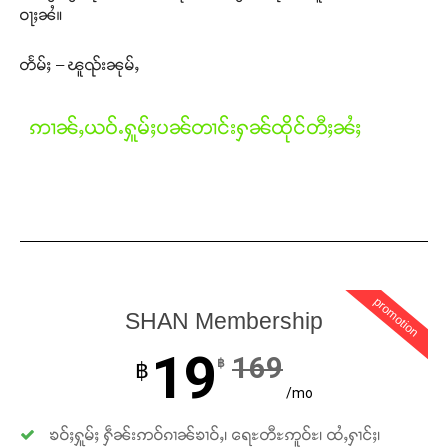
ဝႃႈၼႆ။
တႅမ်ႈ – ၽူၺ်းၼုမ်ႇ
ဢၢၼ်ႇယဝ်ႉႁူမ်ႈပၼ်တၢင်းႁၼ်ထိုင်တီႈၼႆႈ
promotion
Support SHAN
SHAN Membership
19
169
฿
တႃႇႁႂ်ႈသဵင်ၵၢင်ၸႂ်ၵူၼ်းမိူင်း ၵူႈတီႈၵူႈလႅၼ်ပေႃးတေၸွ
฿
တ်ႇ တူဝ်ႈလုမ်ႈၾႃႉၼၼ်ႉ ၶဝ်ႈႁူမ်ႈၵမ်ႉထႅမ် ၸုမ်းၶၢ
/mo
ဝ်ႇၽူႈတွႆႇႁွၵ်ႈ လႆႈယူႇၶႃႈဢေႃႈ။
ၶဝ်ႈႁူမ်ႈ ႁဵၼ်းဢဝ်ၵၢၼ်ၶၢဝ်ႇ၊ ရေႊတီႊဢူဝ်ႊ၊ ထႆႇႁၢင်ႈ၊