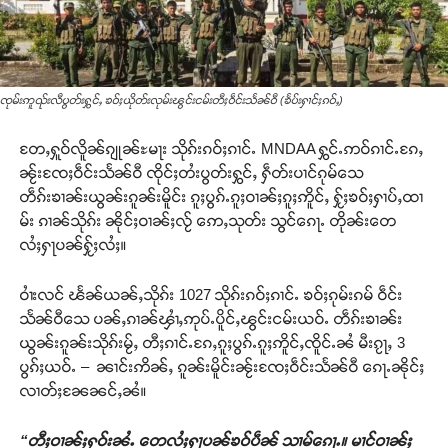
ၸုမ်းဢူၺ်းလီပွတ်းႁွင်ႇ ၶဝ်ႈယိုတ်းလုမ်းၽွင်းငမ်းတီႈဝဵင်းသႅၼ်ဝီ (ၶႅပ်းႁၢင်ႈၵဝ်ႇ)
တႄႇႁူဝ်လိူၼ်ၵျုၼ်ႊမႃး သိုၵ်းၵဝ်ႈၵၢင်ႉ MNDAA ႁွင်ႉဢဝ်ၵၢင်ႉၵႄႇ
ၼႂ်းၸႄႈဝဵင်းသႅၼ်ဝီ ၸိုင်ႈတႆးပွတ်းႁွင်ႇ ႁဵတ်းပၢင်ၵုမ်သေ
တဵၵ်းၶၢၼ်းယွၼ်းၵူၼ်းမိူင်း ၵူႈပွၵ်ႉၵူႈဝၢၼ်ႈၵူႈဢိူင်ႇ ႁႂ်ႈၶဝ်ႈႁၢပ်ႇထၢ
မ်း ၵၢၼ်သိုၵ်း ၼိုင်ႈဝၢၼ်ႈလႂ် ဢေႇသုတ်း သွင်ၵေႃႉ တိုၼ်းတေ
လႆႈႁႃပၼ်ႁႂ်ႈလႆႈ။
ဝၢႆးလင် ၽႅၼ်ယၼ်ႇသိုၵ်း 1027 သိုၵ်းၵဝ်ႈၵၢင်ႉ ၶဝ်ႈၵုမ်းၵမ် ဝဵင်း
သႅၼ်ဝီသေ ပၼ်ႇၵၢၼ်ၾၢႆႇဢုပ်ႉပိူင်ႇၽွင်းငမ်းယဝ်ႉ တဵၵ်းၶၢၼ်း
ယွၼ်းၵူၼ်းသိုၵ်းမႂ်ႇ တီႈၵၢင်ႉၵႄႇၵူႈပွၵ်ႉၵူႈဢိူင်ႇၸိူင်ႉၼႆ မီးၵႂႃႇ 3
ပွၵ်ႈယဝ်ႉ – ၼၢင်းဢိၼ်ႇ ၵူၼ်းမိူင်းၼႂ်းၸႄႈဝဵင်းသႅၼ်ဝီ ၵေႃႉၼိုင်ႈ
လၢတ်ႈၼႄၼင်ႇၼႆ။
“တီႈဝၢၼ်ႈႁဝ်းၼႆႉ တေလႆႈႁႃပၼ်ၶဝ်ပဵၼ် သၢမ်ၵေႃႉ။ မၢင်ဝၢၼ်ႈ