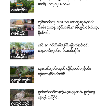
မၢၼ်ႈ) တႃႇၵႃး 4 လမ်း
ၵၢၼ်သိုၵ်း
လိုဝ်းၵၼ်ဝႃႈ MNDAA တေထွႆဢွၵ်ႇသႅၼ်
ဝီၼႆသေတႃႉ တိုၵ်ႉပၼ်ႇၵၢၼ်ၽွင်းငမ်းဝႆႉယူႇ
မိူၼ်ၵဝ်ႇ
ၵၢၼ်သိုၵ်း
ၵၢင်ႉၵႄႇၵဵပ်းငိုၼ်းၽိူမ်ႉၼႂ်းလၢႆလၢႆဝဵင်း
တႃႇၸၢင်ႈၵူၼ်းႁၢပ်ႇၵၢၼ်သိုၵ်း
ၵၢၼ်သိုၵ်း
ၽူႈလၵ်ႉၵူၼ်းၸူၼ် လိူင်ႇၼမ်မႃးၶိုၼ်း
ၼႂ်းၸႄႈဝဵင်းသႅၼ်ဝီ
ၵူႈလွင်ႈလွင်ႈ
ၵူၼ်းသႅၼ်ဝီလႆႈၸႂ်ႉၾႆးၾႃႉယဝ်ႉ ၵူၺ်းၵႃႈ
ၵႃႈၾႆးသုင်ႁႅင်း
ၵူႈလွင်ႈလွင်ႈ