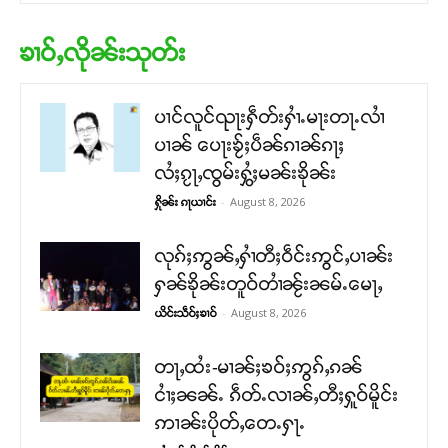
ၶၢဝ်ႇလိုၼ်းသုတ်း
ပၢင်လူင်ၺႃးႁဵတ်းႁၢႆႉမႃးတႃႉလၢႆ
ပၢၼ် ​​ပေႃးၶႂ်ႈပဵၼ်ၵၢၼ်ၵႃႈ
လႆႈၵႂႃႇၸွမ်းႁွႆႈမၼ်းၶိုၼ်း
-
August 8, 2026
ႁိုၼ်း ၵႃယၢင်း
လုၵ်ႈဢွၼ်ႇႁၢႆတီႈဝဵင်းဢွင်ႇပၢၼ်း
ႁၼ်ၶိုၼ်းတူဝ်တၢႆၼႂ်းၼမ်ႉမေႃႇ
-
August 8, 2026
ယိင်းသဵဝ်ႈၶၢဝ်
တႃႇထႆး-မၢၼ်ႈၶဝ်ႈဢွၵ်ႇၵၼ်
ငၢႆႈၼၼ်ႉ ၵဵတ်ႉလၢၼ်ႇတီႈႁူဝ်မိူင်း
ဢၢၼ်းပိုတ်ႇတေႉႁႃႉ