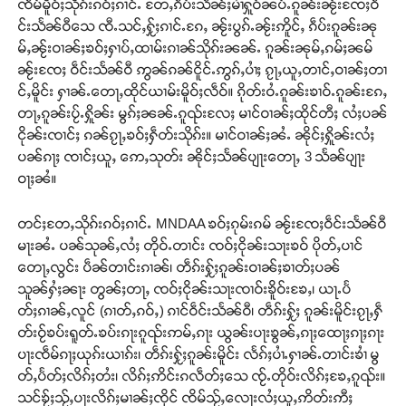
ၸဵမ်မိူဝ်ႈသိုၵ်းၵဝ်ႈၵၢင်ႉ တႄႇၵဵပ်းသဵၼ်ႈမၢႆႁူဝ်ၼပ်ႉၵူၼ်းၼႂ်းၸႄႈဝဵ
င်းသႅၼ်ဝီသေ ၸီႉသင်ႇႁႂ်ႈၵၢင်ႉၵႄႇ ၼႂ်းပွၵ်ႉၼႂ်းဢိူင်ႇ ၵဵပ်းၵူၼ်းၼု
မ်ႇၼႂ်းဝၢၼ်ႈၶဝ်ႈႁၢပ်ႇထၢမ်းၵၢၼ်သိုၵ်းၼၼ်ႉ ၵူၼ်းၼုမ်ႇၵမ်ႈၼမ်
ၼႂ်းၸႄႈ ဝဵင်းသႅၼ်ဝီ ဢွၼ်ၵၼ်ငိူင်ႉဢွၵ်ႇပၢႆႈ ၵႂႃႇယူႇတၢင်ႇဝၢၼ်ႈတၢ
င်ႇမိူင်း ႁၢၼ်ႉတေႃႇထိုင်ယၢမ်းမိူဝ်ႈလဵဝ်။ ၵိုတ်းဝႆႉၵူၼ်းၶၢဝ်ႉၵူၼ်းၵႄႇ
တႃႇၵူၼ်းပႂ်ႉႁိူၼ်း မွၵ်ႈၼၼ်ႉၵူၺ်းလႄႈ မၢင်ဝၢၼ်ႈထိုင်တီႈ လႆႈပၼ်
ငိုၼ်းၸၢင်ႈ ၵၼ်ၵႂႃႇၶဝ်ႈႁဵတ်းသိုၵ်း။ မၢင်ဝၢၼ်ႈၼႆႉ ၼိုင်ႈႁိူၼ်းလႆႈ
ပၼ်ၵႃႈ ၸၢင်ႈယူႇ ဢေႇသုတ်း ၼိုင်ႈသႅၼ်ပျႃးတေႃႇ 3 သႅၼ်ပျႃး
ဝႃႈၼႆ။
တင်ႈတႄႇသိုၵ်းၵဝ်ႈၵၢင်ႉ MNDAA ၶဝ်ႈၵုမ်းၵမ် ၼႂ်းၸႄႈဝဵင်းသႅၼ်ဝီ
မႃးၼႆႉ ပၼ်သုၼ်ႇလႆႈ တိုဝ်ႉတၢင်း ၸဝ်ႈငိုၼ်းသႃးၶဝ် ပိုတ်ႇပၢင်
တေႃႇလွင်း ပဵၼ်တၢင်းၵၢၼ်၊ တဵၵ်းႁႂ်ႈၵူၼ်းဝၢၼ်ႈၶၢတ်ႈပၼ်
သူၼ်ႁႆႈၼႃး တွၼ်ႈတႃႇ ၸဝ်ႈငိုၼ်းသႃးၸၢဝ်းၶိူဝ်းၶႄႇ၊ ယႃႉပႅ
တ်ႈၵၢၼ်ႇလူင် (ၵၢတ်ႇၵဝ်ႇ) ၵၢင်ဝဵင်းသႅၼ်ဝီ၊ တဵၵ်းႁႂ်ႈ ၵူၼ်းမိူင်းၵႂႃႇႁဵ
တ်းဝႂ်ၶပ်းရူတ်ႉၶပ်းၵႃးၵူၺ်းဢမ်ႇၵႃး ယွၼ်းပႃးၶွၼ်ႇၵႃႈထေႃႈၵႃႈၵႃး
ပႃးၸဵမ်ၵႃႈယုၵ်းယၢၵ်း၊ တဵၵ်းႁႂ်ႈၵူၼ်းမိူင်း လႅၵ်ႈပၢႆႉႁၢၼ်ႉတၢင်းၶၢႆ မွ
တ်ႇပႅတ်ႈလိၵ်ႈတႆး၊ လိၵ်ႈဢိင်းၵလဵတ်ႈသေ ၸႂ်ႉတိုဝ်းလိၵ်ႈၶႄႇၵူၺ်း။
သင်ၶႂ်ႈသႂ်ႇပႃးလိၵ်ႈမၢၼ်ႈၸိုင် ၸိမ်သႂ်ႇလေႃးလႆႈယူႇဢိတ်းဢီႈ