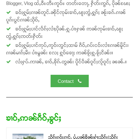
Blogger, Vlog ထႆႇဝီႊတီႊဢူဝ်ႊ တတ်းတေႃႇ ႁဵတ်းဢွၵ်ႇ ပိုၼ်ၽႄႈ
Donate Now
ၶဝ်ႈႁူမ်ႈၵၢၼ်တူင်ႉၼိုင်ၸုမ်းၶၢဝ်ႇၽူႈတွႆႇႁွၵ်ႈ ၼႂ်းၶၵ်ႉၵၢၼ်
ပူၵ်းပွင်ၵၢၼ်သိုဝ်ႇ
ၶဝ်ႈႁူမ်ႈပၢင်လႅၵ်ႈလၢႆႈပိုၼ်ႉႁူႉပၢႆးႁၼ် ဢၼ်ၸုမ်းၶၢဝ်ႇၽူႈ
တွႆႇႁွၵ်ႈၸတ်းႁဵတ်း
ၶဝ်ႈႁူမ်ႈပၢင်ဢုပ်ႇဢူဝ်းတွင်ႈထၢမ် ၵဵဝ်ႇၵပ်းငဝ်းလၢႆးၵၢၼ်မိူင်း၊
ၵၢၼ်မၢၵ်ႈမီး၊ ပၢႆးမွၼ်း လႄႈ ႁူဝ်ၶေႃႈ ဢၼ်ၶႂ်ႈႁူႉၶႂ်ႈငိၼ်း။
လႆႈႁပ်ႉဢၢၼ်ႇ ၶၢဝ်ႇၶိုၵ်ႉတွၼ်း ပိူင်ပဵၼ်ဝူင်ႈလႂ်ဝူင်ႈ ၼၼ်ႉ။
Contact
ၶၢဝ်ႇဢၼ်ၵဵဝ်ႇၶွင်ႈ
သိုၵ်းၵဝ်ႈၵၢင်ႉ ပွႆႇပၼ်ၶိုၼ်းႁၢႆးသိုၵ်း(သိုၵ်း