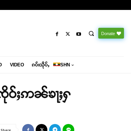
Donate
O
VIDEO
ၵပ်းသိုပ်ႇ
SHN
းၸိုဝ်ႈဢၼ်ၶႃႈႁ
Share