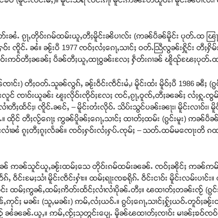
ႆႉ ၵႂႃႇတိုဝ်းၵမ်ထမ်းယူႇတီႈမိူင်းၼိပၢလ်း (ဢၼ်ပဵၼ်မိူင်း ပုတ်ႉထ ၽြႃ
်းႁဝ်း ၸိူင်ႉ ၼႆ။ ၼႂ်းပီ 1977 ၸဝ်ႈလႆႈၵေႃႇသၢင်ႈ ဝတ်ႉသြီလွၼ်းႁိူင်း တီႈႁိ
သေ တိုဝ်းဢဝ်တီႈၼၼ်ႈ ပဵၼ်တီႈယူႇထႃဝွၼ်းလႄႈ ႁဵတ်းၵၢၼ် ၽိူၺ်ၽႄႈပုတ
ၸၢင်း) တီႈဝတ်ႉသူၼ်လွၵ်ႇ ၼႂ်းဝဵင်းၸဵင်းမႆႇ၊ မိူင်းထႆး မိူဝ်ႈပီ 1986 ၼီႈ
းလူင် ၸၢဝ်းယူၼ်း ၽူႈလိုဝ်းၸိုဝ်ႈလႄႈ ၸင်ႇၵႂႃႇဝူၸ်ႇတီႈၼၼ်ႈ လႆႈႁူႉၸွ
ထႅင်ႈ၊ ၸိူင်ႉၼင်ႇ – မိူင်းတႆးလိုဝ်ႉ သိပ်းသွင်ပၼ်းၼႃး၊ မိူင်းလၢဝ်း၊ မိူင်းတႂ်ႈ
ူဝ်းၼႆႉ။ ထိုင် တီႈလႂ်ၵေႃႈ ဢွၼ်ပိူၼ်ႈၵေႃႇသၢင်ႈ ထၢတ်ႈထမ်း (ၵွင်းမူး) 
ၢႆၼႆ ၵူႈတီႈၵူႈလႅၼ်။ ၸဝ်ႈႁဝ်းလႆႈႁပ်ႉၸုမ်ႈ – သတ်ႉထမ်မၸေႃးတိ ၵထ
ၼ် ဢၼ်သူင်ယူႇၼႂ်းထမ်ႈသေ တိုဝ်းၵမ်ထမ်းၼၼ်ႉ ၸဝ်ႈၼိုင်ႈ ဢၼ်ဢမ်ႇ
်းမႄႈသၢႆ မိူင်းၸဵင်းႁၢႆး။ ထမ်ႈရႃးၸၶရိုၵ်ႉ ဝဵင်းငၢဝ်း မိူင်းလမ်းပၢင်း။ ထမ်
မ်ႈတင်း ထမ်ႈဢွၼ်ႇထမ်ႈဢိတ်းထႅင်ႈလၢႆလၢႆပိုၼ်ႉတီႈ။ ၽထၢတ်ႈတၼ်းၸႂ် (
င်ႈ မၼ်း (သူႇမၼ်း) ဢမ်ႇလႆႈယဝ်ႉ။ ၵွပ်ႈၵေႃႇသၢင်ႈႁႂ်ႈယဝ်ႉတူဝ်ႈၼႂ်းဝ
် ၼႆၼၼ်ႉယူႇ။ ဢမ်ႇၸႂ်ႈသုတွင်းပျေႉ မိူၼ်ၽထၢတ်ႈၸၢဝ်း မၢၼ်ႈၶဝ်ၸဝ