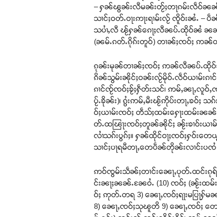
– ႁၼ်ၽွၼ်းလီမၼ်းတႂ်ႈတႃၵမ်းလဵဝ်ၼၼ်ႉ
သၢင်ႈဝတ်ႉဝႃးဢႃးရၢမ်းလႂ် ၸိူဝ်းၼႆႉ – ပဵၼ
သပၢႆႇလီ ၽႂ်ႁၼ်ၵေႃႈလီၼပ်ႉထိုဝ်ၼႆ ၼၼ်ႉ
(ၼမ်ႉၵတ်ႉၵိုၵ်းတူဝ်) တၢၼ်ႈၸဝ်ႈ ဢၼ်တႆး
ၵုၼ်းမုၼ်တၢၼ်ႈၸဝ်ႈ ဢၼ်လီၼပ်ႉထိုဝ်လႄ
ၵိၼ်သွမ်းၼိုင်ႈဝၼ်းလႂ်မိုဝ်ႉလဵဝ်ယၢမ်းၵၢ
ၵၢင်ၸႂ်ၸဝ်ႈၶႂ်ႈႁဵတ်းသင်၊ ဢမ်ႇၼႃႇလူဝ်ႇၸဝ
ပႂ်ႉၶိုၼ်း)၊ ၵွႆးဢမ်ႇမီးၽႂ်ဢိုပ်းတႃႇၶဝ်ႈ
ဝ်ႈယၢမ်းၸဝ်ႈ တဵသ်ႈထမ်းႁေႃးထမ်းၼၼ်ႉ ဢမ
တ်ႉထၽြႃးၸဝ်ႈတူၼ်ၼိုင်ႈ ၼႂ်းၶၢဝ်းယၢမ်
လၢႆသၵ်းပွၵ်ႈ။ ႁၼ်ထိုင်ဝႃႈၸဝ်ႈႁဝ်းတေ
သၢင်ႈပႃရမီတႃႇတေပဵၼ်တိုၼ်းလၢင်းပၸႆ
ဢဝ်ၸွမ်းသဵၼ်ႈတၢင်းၼေႃႇပုတ်ႉထင်းၵုရ
င်းၼႃႈၼၼ်ႉၼႄဝႆႉ (10) ၸဝ်ႈ (ၼႂ်းထမ်းသ
ဝ်ႈ ဢုတ်ႉတရ 3) ၼေႃႇၸဝ်ႈရႃးမပြႃႁ
8) ၼေႃႇၸဝ်ႈသုၽူတိ 9) ၼေႃႇၸဝ်ႈ တေယပ