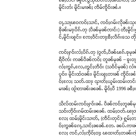
မိူင်းတႆး မိူင်းမၢၼ်ႈ ၸဵမ်ၸိူဝ်းၼႆႉ။
ဝႃႇသႃၽဝၸဝ်ႈသၢင်ႇ ၸဝ်ႈၵမ်းလိုၼ်းသုတ်းၼ
ၶိုၼ်းမႃးပိၵ်ႉတု (ပဵၼ်မုၼ်ၸၢင်း) တီႈမိူင
င်ႇမိူင်းၽူင်း၊ ၸႄႈဝဵင်းတႃႈၶီႈလဵၵ်း
ၸဝ်ႈႁဝ်းလႆႈပိၵ်ႉတု (ဝူၸ်ႇပဵၼ်ၽၵ်ႉၶုမုၼ်
ရီဝိၸႆး ဢၼ်ပဵၼ်ၸဝ်ႈ တူၼ်မုၼ် – ၶူးဝႃ
လႆႈဢွၵ်ႇလႄႇတွင်ႈတဵဝ်း (သဝႅင်မုၼ်) လၢႆလၢႆတီႈ
ပူဝ်း၊ မိူင်းထႆဝၼ်း၊ မိူင်းၽူႈတၢၼ် ၸိ
ဝ်ႈလႄႈ သတ်ႉထႃး ၺၢတ်ႈယူမ်းထမ်းတင်းလ
မၢၼ်ႈ ထႂၢႆတၢၼ်းၼၼ်ႉ မိူဝ်ႈပီ 1996 ၼီႈ။
သိလ်ထမ်းၸဝ်ႈႁဝ်းၼႆႉ ပဵၼ်ၸဝ်ႈတူၼ်မု
သဝ်းတိုဝ်းၵမ်ထမ်းၼၼ်ႉ ထမ်ႈဝတ်ႉၽႃတႅၵ်ႇ ဝဵင
လႄႈ ထမ်ႈမိူင်းသၢတ်ႇ (ၸဵင်းတုင်)၊ ႁူ
ဝ်ႈဢွၼ်ၵေႃႇသၢင်ႈၼၼ်ႉတႄႉ ၼပ်ႉဢၢၼ်ႇဢု
လႄႈ ၸင်ႇလႆႈၸိုဝ်ႈဝႃႈ ၽထၢတ်ႈတၼ်းၸႂ