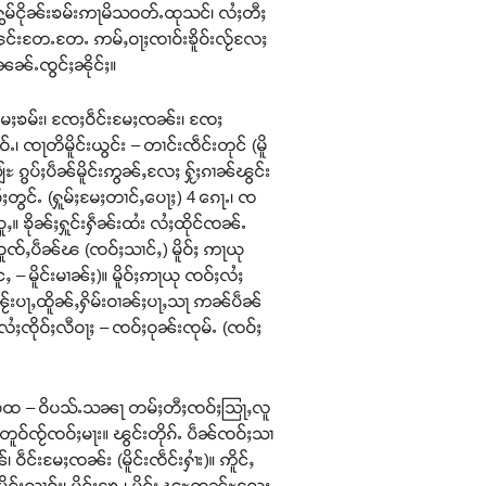
ႃႁွမ်ငိုၼ်းၶမ်းဢႃမိသဝတ်ႉထုသင်၊ လႆႈတီႈ
ႇၾင်းတႄႉတႄႉ ဢမ်ႇဝႃႈၸၢဝ်းၶိူဝ်းလႂ်လႄႈ
ၼၼ်ႉၸွင်ႈၼိုင်ႈ။
င်ႇမႄႈၶမ်း၊ ၸႄႈဝဵင်းမႄႈၸၼ်း၊ ၸႄႈ
ႉ၊ ၸႃတိမိူင်းယွင်း – တၢင်းၸဵင်းတုင် (မိူ
ႊ ၵွပ်ႈပဵၼ်မိူင်းဢွၼ်ႇလႄႈ ႁႂ်ႈၵၢၼ်ၽွင်း
မ်ႈတွင်ႉ (ႁူမ်ႈမႄႈတၢင်ႇပေႃႈ) 4 ၵေႃႉ၊ ၸ
ူႇ။ ၶိုၼ်ႈႁူင်းႁဵၼ်းထႆး လႆႈထိုင်ၸၼ်ႉ
ဝူၸ်ႇပဵၼ်ၽ (ၸဝ်ႈသၢင်ႇ) မိူဝ်ႈ ဢႃယု
– မိူင်းမၢၼ်ႈ)။ မိူဝ်ႈဢႃယု ၸဝ်ႈလႆႈ
ီႈၼႂ်းပႃႇထိူၼ်ႇႁိမ်းဝၢၼ်ႈပႃႇသႃ ဢၼ်ပဵၼ်
ိုဝ်ႈလီဝႃႈ – ၸဝ်ႈဝုၼ်းၸုမ်ႉ (ၸဝ်ႈ
ၢႆးသမထ – ဝိပသ်ႉသၼႃ တမ်ႈတီႈၸဝ်ႈသြႃႇလူ
ူဝ်ၸႂ်ၸဝ်ႈမႃး။ ၽွင်းတိုၵ်ႉ ပဵၼ်ၸဝ်ႈသၢ
ဝဵင်းမႄႈၸၼ်း (မိူင်းၸဵင်းႁၢႆး)။ ဢိူင်ႇ
မိူင်းလၢဝ်း၊ မိူင်းၶႄႇ၊ မိူင်း ၽူႊတၼ်ႊလႄႈ