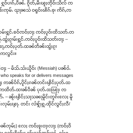
 ႁူဝ်ပၢၵ်ႇပီၼႆႉ ၵိူတ်ႇမီးၽူႈတိုဝ်းသိလ် ၸ
ဝုၼ်းၸုမ်ႉ ၺႃၼသံ ဝရူဝ်းၽိၵ်ႉၶု၊ ဢိၵ်ႇၸ
ထမ်းႁွင်ႉၶဝ်ၸဝ်ႈဝႃႈ ၸဝ်ႈပူဝ်းထိသတ်ႉတ
ထွႆႈၵႂၢမ်းႁွင်ႉၸဝ်ႈပူဝ်းထိသတ်းဝႃႈ –
 ၼေႃႇၸဝ်ႈပုတ်ႉထၼႆတႅၼ်းထွႆႈၵႂၢ
ႃးဢလွင်း။
်ဝႃႈ – မႅသ်ႉသႆးယိူဝ်း (Messiah) ပၼ်ဝႆႉ
e who speaks for or delivers messages
ႈ ဢၼ်ပႅၵ်ႇပိူင်ႈၵၼ်တင်းၾိင်ႈပုတ်ႉထ
်ဢထိတ်ႉထၢၼ်ပဵၼ် ပုတ်ႉထၽြႃး ၸ
်ႉ – ၼႂ်းၾိင်ႈသႃသၼႃမိူင်းတူၵ်းလႄႈ မိူ
်ႈၾႃႉ တင်း လၢႆႁႂ်ႈႁူႉထိုင်လွင်ႈလီ/
်ႈမုၼ်ၸုမ်ႈ) လႄႈ ၸဝ်ႈၶူးဝႃးလႃႈ (ၸဝ်ႈဝိ
ၵူၼ်းႁိူၼ်း။ ၼႂ်းသွင်ၸဝ်ႈၼႆႉ လႆႈႁူႉ