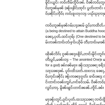
မိူင်းယွင်း ဢဝ်ၸဵမ်ၸိူဝ်းၼႆႉ ပဵၼ်ၸဝ်ႈတူၼ
ဝ်ႈတူၼ်မုၼ် (ၼႂ်းၾိင်ႈထုင်း ပွတ်းတၢင်း 
ဝ်ႈၼိုင်ႈၸိုဝ်ႈ ၸဝ်ႈၶူးဝႃးလႃႈ ပၺ်ၺႃၸႃရ
ၸဝ်ႈတူၼ်မုၼ်ၵမ်ႈပႃႈၼမ် ၵွပ်ႈဢထိတ်ႉထ
(a being destined to attain Buddha hoo
ၼေႃႇပုတ်ႉထင်းၵုရ်း (One destined to b
မ်းဢၼ်ၸၢဝ်းတႆးႁဝ်းယိုမ် တီႈၸၢဝ်းမၢၼ်
ၽိုၼ်လိၵ်ႈ ၵူၼ်းၼႃႈၽိူၵ်ႇတၢင်းမိူင်းတူၵ
တီႈပွင်ႇမၼ်းဝႃႈ – The anointed One)။ 
for a god) ၼႆၵၼ်မႃး။ ၼႂ်းသႃသၼႃ ၶရိသ
သႃသၼႃၼႆႉ ပူဝ်းထိသတ်ႉထလႄႈ ၼေႃႇပု
ဝ်ႈဢုင်းၼိုင်ႈ ၼႂ်းဢၼႃးၵူတ်း ၶၢဝ်းၼႃႈ 
င်းတၢင်းဝၼ်းဢွၵ်ႇၵၢင်ၶဝ်သမ်ႉ ပဵၼ်ၸဝ်
လွင်ႈၸႃႉ မိူၼ်ၽွင်းတၢင်ၼၼ်ႉၸိူင်ႉၼႆ။
မႃးၼႂ်းတူင်ႇဝူင်းပုတ်ႉထသႃသၼႃ ၸၢဝ်းၶိူဝ်
သဵတ်ႇ) သွင်ၸဝ်ႈ ၸိူင်ႉဝႃႈၼႆႉ ပဵၼ်ၸဝ်ႈ