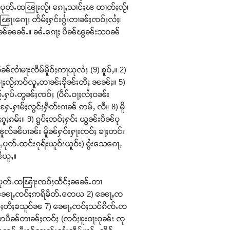
ပုတ်ႉထၽြႃးလႂ်၊ ၵေႃႇသၢင်ႈၽ ထၢတ်ႈလႂ်၊
်ႈၽြႃးၵေႃႈ တႅမ်ႈႁင်းၵွႆးတၢၼ်ႈၸဝ်ႈလႆႈ၊
ႅမ်ႈပၼ်ၼၼ်ႉ။ ၼႆႉၵေႃႈ ပဵၼ်ၽွၼ်းသဝၼ်
ႆမႃးၸဵမ်မိူဝ်ႈဢႃယုလႆႈ (9) ၶူပ်ႇ။ 2)
 လႆႈၵႃႈလႂ်ဢဝ်လူႇတၢၼ်းၶိုၼ်းတီႈ ၼၼ်ႈ။ 5)
ပႂ်ႉႁပ်ႉတွၼ်ႈၸဝ်ႈ (ပဵၵ်ႉဝႃႈလႆႈဝၼ်း
 ႁႄႉႁၢမ်ႈလွင်ႈႁဵတ်းၵၢၼ် ဢမ်ႇ လီ။ 8) မိူ
ႈၵမ်း။ 9) ၵွပ်ႈၸဝ်ႈႁဝ်း ယွၼ်းပဵၼ်ပု
ူလ်ၼိပၢၼ်း မိူၼ်ႁဝ်းႁႃးၸဝ်ႈ ၶႃႈတင်း
တ်ႉထင်းၵုရ်းယူဝ်းယူဝ်း) ၵွႆးသေၵေႃႇ
ႆယူႇ။
ၼ်ပုတ်ႉထၽြႃးၸဝ်ႈထႅင်ႈၼၼ်ႉတၢ
ႇ – 1) ၼေႃႇၸဝ်ႈဢရိမဵတ်ႉတေယ 2) ၼေႃႇၸ
ႈတီႈၶသူဝ်ၼ 7) ၼေႃႇၸဝ်ႈသင်ၵိၸ်ႉၸ
ပဵၼ်တၢၼ်ႈၸဝ်ႈ (ၸဝ်ႈၶူးဝႃးဝုၼ်း ၸု