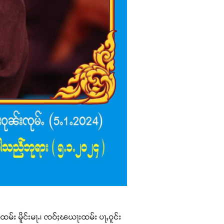
ထမ်း မိူင်းမႃႉ၊ ၸဝ်ႈၽယႃးထမ်း ပႃႇဝူင်း