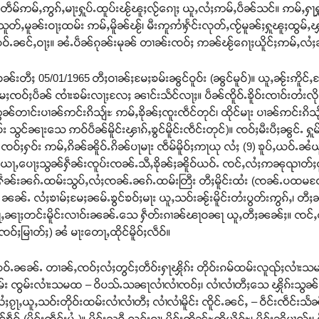
်ပီတဵမ်ဢမ်ႇဢွၵ်ႇမႃးႁူပ်ႉထူပ်းၽႂ်ၽူႈလႂ်ၵေႃႈ ယူႇလႆႈဢမ်ႇပဵၼ်သင်။ ဢမ်ႇႁ
ူတ်ႇမူၼ်းဝႃႈထမ်း ဢမ်ႇမိူၼ်ၽႂ်၊ မီးဢူဢၢႆႁႅင်းလုတ်ႇၸႂ်မူၼ်ႈႁူၽူႈထွမ်
ေႃႈယဝ်ႉၼင်ႇဝႃႈ။ ၼႆႉပဵၼ်ၵုၼ်းမုၼ် တၢၼ်းၸဝ်ႈ ဢၼ်ၽႂ်ၵေႃႈယိူင်ႈဢမ်ႇလႆႈ
ႈဝၼ်းတီႈ 05/01/1965 တီႈဝၢၼ်ႈမႄႈၶမ်းၼွင်ဝူဝ်း (ၼွင်မူဝ်)။ ယူႇၼႂ်းဢိူ
ႈမႄႈၸဝ်ႈပဵၼ် ၸၢႆးၶမ်းလႃႈလႄႈ ၼၢင်းသႅင်လႃႈ။ ပဵၼ်ၸိူဝ်ႉၶိူဝ်းၸၢဝ်းတႆးလိုဝ်
ဢွၼ်တၢင်းပၢၼ်ဢင်းၵိသျ်ႊ ဢမ်ႇၶိုၼ်ႈၸူးၸဵင်တုင်၊ ထိုင်မႃး ပၢၼ်ဢင်းၵိသျ်
း သွင်ၼႃးသေ ဢဝ်ပဵၼ်မိူင်းၾၢၵ်ႇၶွင်မိူင်းၸဵင်းတုင်)။ ၸဝ်ႈမီးပီႈၼွင်ႉ ႁူ
 – ၸဝ်ႈႁဝ်း ဢမ်ႇၵိၼ်ၼိူဝ်ႉၵိၼ်ပႃမႃး ၸဵမ်မိူဝ်ႈဢႃယု လႆႈ (9) ၶူပ်ႇယဝ်ႉၼႆယ
ႂ်ၵေႃႈ ယႃႇပေႃႈသွၼ်ႁဵၼ်းၸူပ်းၸၼ်ႉသီႇၶိုၼ်ႈၼိူဝ်ယဝ်ႉ ၸင်ႇလႆႈဢၼုၺၢတ်ႈ
ဝ်ႈႁဵၼ်းၼၵ်ႉထမ်းသွပ်ႇလႆႈၸၼ်ႉၼၵ်ႉထမ်းတြီး တီႈမိူင်းထႆး (ၸၼ်ႉပထမငႄႇ 
977 ၼၼ်ႉ လႆႈၶၢမ်ႈမႄႈၼမ်ႉၶွင်ၶဝ်ႈမႃး ယူႇသဝ်းၼႂ်းမိူင်းတႆးပွတ်းဢွၵ်ႇ၊ တ
ႇၼႃႈတင်းမိူင်းလၢဝ်းၼၼ်ႉသေ ႁဵတ်းၵၢၼ်ၽႃဝၼႃ ယူႇတီႈၼၼ်ႈ။ ၸင်ႇလႆႈၸ
ဝ်ႈမြၢတ်ႈ) ၼႆ မႃးတေႃႇထိုင်မိူဝ်ႈလဵဝ်။
976 ယဝ်ႉၼၼ်ႉ တၢၼ်ႇၸဝ်ႈလႆႈတွင်ႈတဵဝ်းႁႃၾိုၵ်း တိုဝ်းၵမ်ထမ်းလူၺ်ႈလ
်းထမ်း ၸွမ်းလၢႆးသမထ – ဝိပသ်ႉသၼႃလၢႆလၢႆၸဝ်ႈ၊ လၢႆလၢႆတီႈသေ ၾိုၵ်းသွၼ်တ
ၵႂႃႇယူႇသဝ်းတိုဝ်းထမ်းလၢႆလၢႆတီႈ လၢႆလၢႆမိူင်း ၸိူင်ႉၼင်ႇ – ဝဵင်းၸဵင်းသႅၼ်၊ 
် (မိူင်းၸဵင်းမႆႇ)။ မိူင်းသရီ လင်းၵႃ၊ မိူင်းဢိၼ်ႊတိယိူဝ်ႊ၊ မိူင်းၼိပၢလ်း၊ 