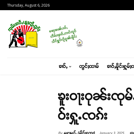
Thursday, August 6, 2026
ၶၢဝ်ႇ
တွင်ႈထၢမ်
ၶၢဝ်ႇမိူင်းႁူမ်ႈ
ၶူးဝႃးဝုၼ်းၸု
ဝ်းႁူႉၸၵ်း
By
January 3, 2025
မႁႃမုင်ႉ (မိူင်းၸႄႈ)