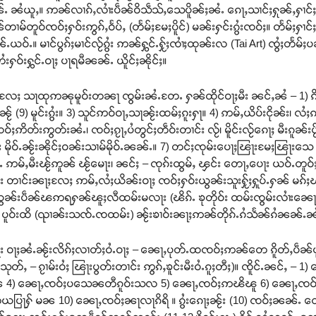
 ၼႆယူႇ။ ဢၼ်လၢၵ်ႇလၢႆးပဵၼ်ဝိသဵသ်ႇသေပိူၼ်ႈၼႆႉ ၵေႃႇသၢင်ႈႁုၼ်ႇႁၢင်ႈ
်တၢမ်တူဝ်ၸဝ်ႈႁဝ်းဢွၵ်ႇဝႅပ်ႇ (တႅမ်ႈမႄႈပိူင်) မၼ်းႁင်းၵွႆးၸဝ်ႈ။ တႅမ်ႈႁၢင
ယဝ်ႉ။ မၢင်ပွၵ်ႈမၢင်လႂ်ၵွႆး ဢၼ်ႁွင်ႉႁႂ်ႈၸၢႆႈထုၼ်းလ (Tai Art) ၸွႆႈတ
ႁဝ်းႁွင်ႉဝႃႈ ပႃရမီၼၼ်ႉ ယိူင်ႈၼိုင်ႈ။
ႈ သႃထုဢၼုမူဝ်းတၼႃ ၸွမ်းၼႆႉတႄႉ ႁၼ်ထိုင်ဝႃႈမီး ၼင်ႇၼႆ – 1) ၵိၼ်ၸၢ
င်ၼႂ် (9) မူင်းၵွႆး။ 3) သူင်ဢဝ်ဝႃႇသႃၼႂ်းထမ်ႈၵူးႁႃ။ 4) ဢမ်ႇယိပ်းငိုၼ်း၊
်ႈဢိတ်းဢွတ်းၼႆႉ၊ ၸဝ်ႈၵႂႃႇပႆတွင်ႈတဵဝ်းတၢင်း လႂ်၊ မိူင်းလႂ်ၵေႃႈ မီးၵူၼ်း
 သၵ်း မိုဝ်ႉၼႂ်းၼိုင်ႈဝၼ်းသၢမ်မိုဝ်ႉၼၼ်ႉ။ 7) တင်ႈၸုမ်းပေႃႈၽြႃးမႄႈၽြႃးသေ
်ႇမီးၽႂ်ဢူၼ် ၽႂ်မေႃး၊ ၼင်ႈ – ၸုၵ်းထွမ်ႇ ၾင်း တေႃႇပေႃး ယဝ်ႉတူဝ်ႈၵူ
း တၢင်းၼႃႈလႄႈ ဢမ်ႇလႆႈယိၼ်းဝႃႈ ၸဝ်ႈႁဝ်းယွၼ်းသူးႁႂ်ႈႁူပ်ႉႁၼ် မၵ်ႈၽ
ယွၼ်းပဵၼ်ၽဢရႁၼ်ၽူႈလီထမ်းမလႃး (ၽိၵ်ႉ ၶုတိုဝ်း ထမ်းၸွမ်းလၢႆးၼေႃႇပု
 ပူဝ်းထိ (ၺၢၼ်းသၸ်ႉၸထမ်း) ၼႂ်းၶၢဝ်းၼႃႈဢၼ်တိုၵ်ႉၵႆသႅၼ်ၵႆၼၼ်ႉၼ
်း ဝႃႈၼႆႉၼႂ်းလိၵ်ႈလၢတ်ႈဝႆႉဝႃႈ – ၼေႃႇပုတ်ႉထၸဝ်ႈဢၼ်တေ ၵိူတ်ႇပဵ
ုတ်ႇ – ၵႂၢမ်းဝႆႈ ၽြႃးပွတ်းတၢင်း ဢွၵ်ႇၶူင်းမီးဝႆႉၵူႈတီႈ)။ ၸိူင်ႉၼင်
်မၼ 4) ၼေႃႇၸဝ်ႈပသေၼတီၵူဝ်းသလ 5) ၼေႃႇၸဝ်ႈဢၽိၽူ 6) ၼေႃႇၸဝ်
ြႃႁ် မၼ 10) ၼေႃႇၸဝ်ႈၼႃလႃၵိရိ ။ ၵွႆးၵေႃႈၼႂ်း (10) ၸဝ်ႈၼၼ်ႉ တေ