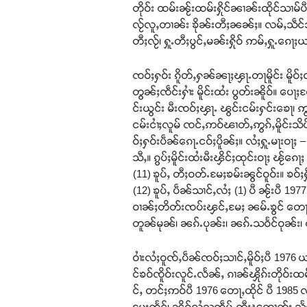
တိုဝ်း ထမ်းၼႂ်းထမ်းႁိုင်ၼၢၼ်းထိုင်သၢမ
လႂ်လူႇတၢၼ်း ၶိုၼ်းတီႈၼၼ်ႈ။ လမ်ႇသဵင်သ
တီႈလႂ်၊ ႁူႉတီႈပွင်ႇမၼ်းႁိုဝ် ဢမ်ႇႁူႉၵ
ၸဝ်ႈႁဝ်း ၵိူတ်ႇႁၼ်ၼႃႈၾႃႉတႃမိူင်း မိူဝ်
တွၼ်ႈၸဵင်းႁၢႆး မိူင်းထႆး ပွတ်းၼိူဝ်။ ပေႃ
င်းယွင်း မီးၸဝ်ႈၾႃႉ ၽွင်းငမ်းႁင်းၶေႃ၊ 
ငမ်းငၢႆႈလူမ် ၸင်ႇဢဝ်ၽၢတ်ႇဢွၵ်ႇမိူင်းသိပ်
ဝ်ႈႁဝ်းပဵၼ်ၵေႃႉငဝ်ႈပိူၼ်ႈ။ လႆႈႁူႉမႃးဝႃႈ
သီႇ။ ၵွပ်ႈမိူင်းထႆးမီးၾိင်ႈထုင်းဝႃႈ ၽ
(11) ၶူပ်ႇ တီႈဝတ်ႉမႄႈၶမ်းၼွင်ဝူဝ်း။ ၶ
(12) ၶူပ်ႇ ပဵၼ်သၢင်ႇလႆႈ (1) ပီ ၼႂ်းပီ 1
ဝၢၼ်ႈတိတ်းၸပ်းၾင်ႇမႄႈ ၼမ်ႉၶွင် တေႃ
တူၼ်မုၼ်၊ ၼၵ်ႉပုၼ်း၊ ၼၵ်ႉသဝႅင်ဝုၼ်း၊ ၸ
ဝၢႆးလႆႈဝူၸ်ႇပဵၼ်ၸဝ်ႈသၢင်ႇမိူဝ်ႈပီ 1
င်ၶဝ်ၸိူဝ်းလူင်ႉလႅၼ်ႇ ၵၢၼ်ၾိုၵ်းတိုဝ
င်ႇ တင်ႈဢဝ်ပီ 1976 တေႃႇထိုင် ပီ 1985 လႆႈ
မႄႈတႅင်၊ ၼိူဝ်လွႆသုထဵပ်ႉတီႈၽထၢတ်ႈ သႅင်ၶဵဝ