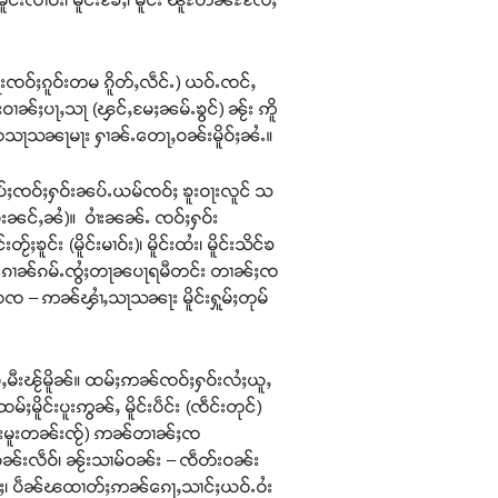
းၸဝ်ႈၵူဝ်းတမ ၵိူတ်ႇလဵင်ႉ) ယဝ်ႉၸင်ႇ
မ်းဝၢၼ်ႈပႃႇသႃ (ၾင်ႇမႄႈၼမ်ႉၶွင်) ၼႂ်း ဢိူ
်ႉထသႃသၼႃမႃး ႁၢၼ်ႉတေႃႇဝၼ်းမိူဝ်ႈၼႆႉ။
 (ၵွပ်ႈၸဝ်ႈႁဝ်းၼပ်ႉယမ်ၸဝ်ႈ ၶူးဝႃးလူင် သ
မ်းၼင်ႇၼႆ)။ ဝၢႆးၼၼ်ႉ ၸဝ်ႈႁဝ်း
ၶူင်း (မိူင်းမၢဝ်း)၊ မိူင်းထႆး၊ မိူင်းသိင်ၶ
ဢၼ်ပဵၼ်ၵၢၼ်ၵမ်ႉၸွႆႈတႃၼပႃရမီတင်း တၢၼ်ႈၸ
ၸ – ဢၼ်ၾၢႆႇသႃသၼႃး မိူင်းႁူမ်ႈတုမ်
မီးၽႂ်မိူၼ်။ ထမ်ႈဢၼ်ၸဝ်ႈႁဝ်းလႆႈယူႇ
ႈမိူင်းပူးဢွၼ်ႇ မိူင်းပဵင်း (ၸဵင်းတုင်)
ၵွင်းမူးတၼ်းၸႂ်) ဢၼ်တၢၼ်ႈၸ
ၼ်းလဵဝ်၊ ၼႂ်းသၢမ်ဝၼ်း – ၸဵတ်းဝၼ်း
်ႈ၊ ပဵၼ်ၽထၢတ်ႈဢၼ်ၵေႃႇသၢင်ႈယဝ်ႉဝႆး