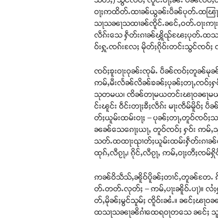
ဝႃႈဢထိတ်ႉထၢၼ်ယွၼ်းပဵၼ်ပုတ်ႉထၽြႃးၸဝ
သႃသၼႃသထၢၼ်ၸိူင်ႉၼင်ႇဝတ်ႉဝႃးဢႃးရၢမ်း၊
လဵၵ်းသေ ႁဵတ်းၵၢၼ်ၾိူၺ်ၽႄႈပုတ်ႉထသႃသၼ
ဝ်းႁူႉၸၵ်းလႄႈ မိုတ်ႈၵိုဝ်းတင်းသွင်ၸဝ်ႈ
ၸဝ်ႈၶူးဝႃးဝုၼ်းၸုမ်ႉ ပဵၼ်ၸဝ်ႈတူၼ်မုၼ်
ဢမ်ႇမီးလႅၼ်လိၼ်ၶၼ်ႈပုၼ်ႈတႃႇၸဝ်ႈႁဝ်
သုတမယ၊ ၸိၼ်တႃမယတင်းၽႃဝၼႃမယ) ၼဵဝ်ၼႅ
င်းၽူင်း ဝဵင်းတႃႈၶီႈလဵၵ်း မႃးၸဵမ်မိူ
တ်ႈယူမ်းထမ်းဝႃႈ – ပုၼ်ႈတႃႇတူဝ်ၸဝ်ႈသၢင
ၼၼ်သေၵေႃႈယႃႇ တူဝ်ၸဝ်ႈ ႁဝ်း ဢမ်ႇသူ
သတ်ႉထထႃးၺၢတ်ႈယူမ်းထမ်းႁဵတ်းၵၢၼ်တႃ
ထုၵ်ႇလီၵႂႃႇ၊ ၵိုင်ႇလီၵႂႃႇ ဢမ်ႇဝႃႈတီႈၸမ်ႁို
ဢၼ်ဝိသဵသ်ႇၼိူဝ်ပိူၼ်ႈတၢင်ႇတူၼ်တႄႉ ၵိၼ
တ်ႉတတ်ႉလုတ်ႈ – ဢမ်ႇပႃးၼိူဝ်ႉပႃ)။ လႆႈ
တ်ႇမိုၼ်ႈမွင်သူမ်ႈ ၸိူဝ်းၼႆႉ။ ၼင်ႈၽႃဝၼႃ
ထသႃသၼႃၼိၵၢႆထေရဝႃတသေ ၼင်ႈ သူတ်ႇမူၼ