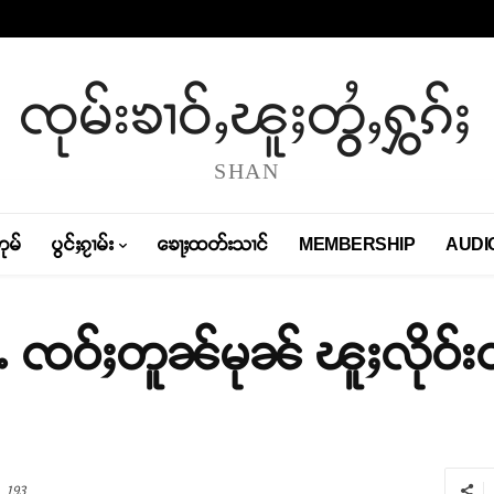
ၸုမ်းၶၢဝ်ႇၽူႈတွႆႇႁွၵ်ႈ
SHAN
တုမ်
ပွင်ႈၵႂၢမ်း
ၶေႃႈထတ်းသၢင်
MEMBERSHIP
AUDI
မ်ႉ ၸဝ်ႈတူၼ်မုၼ် ၽူႈလိုဝ်
193