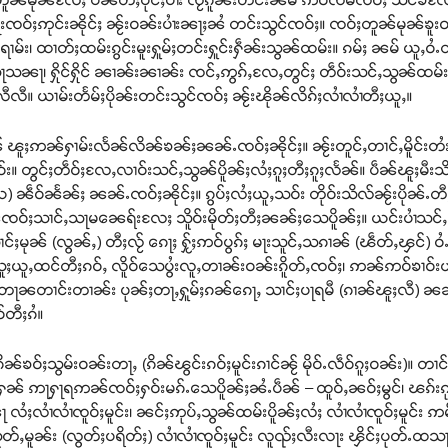
်ႈဢုင်းၼိုင်ႈ ၼႂ်းဝၼ်းပၢႆးၼႃႈၼႆ တင်းသွင်ၸဝ်ႈ။ ၸဝ်ႈတူၼ်မုၼ်ၶူးဝ
 ထၢတ်ႈထမ်းၵွင်းမူးႁူမ်ႈတင်းႁူင်းႁဵၼ်းသွၼ်ထမ်း။ ၵမ်ႈ ၼမ် ယူႇဝႆႉတီ
ႃ၊ ႁိုင်ႁိုင် ၼၢၼ်းၼၢၼ်း ၸင်ႇဢွၵ်ႇလႄႇတွင်ႈ တဵဝ်းသင်ႇသွၼ်ထမ်း ၼ
 လီလီ။ ယၢမ်းတႅမ်ႈပိုၼ်းတင်းသွင်ၸဝ်ႈ ၼႂ်းၽိုၼ်လိၵ်ႈလၢႆလၢႆတီႈယူႇ။
 ၽူႈဢၼ်ႁၢမ်းလႅၼ်လိၼ်ၶၼ်ႈၼၼ်ႉၸဝ်ႈၼိုင်ႈ။ ၼႂ်းတူင်ႇတၢင်ႇမိူင်းတႆး မိူ
း။ တွင်ႈတဵဝ်ႈလႄႇလၢဝ်းသင်ႇသွၼ်ပိူၼ်ႈလႆႈၵူႈတီႈၵူႈလႅၼ်။ ပဵၼ်ၽူႈမီ
ၼ်ႈ ၼၼ်ႉၸဝ်ႈၼိုင်ႈ။ ၵွပ်ႈလႆႈယူႇသဝ်း တိုဝ်းသိလ်ၼႂ်းပိုၼ်ႉတီႈ ဢၼ
ဝ်ႈ ပဵၼ်ၸဝ်ႈသၢင်ႇသႃမၼေရ်းလႄႈ သိူဝ်းမိုတ်ႈတီႈၼၼ်ႈသေပိူၼ်ႈ။ ယင်းပၢႆ
်ႈမုၼ် (လွၼ်ႇ) တီႈလႂ် ၵေႃႈ ႁႂ်ႈဢဝ်ပွၵ်ႈ မႃးသူင်ႇသၵၢၼ် (ၽဵတ်ႇၾင်) ဝႆ
ႈယူႇထင်တီႈၵဝ်ႇ လိူဝ်သေပွႆးလူႇတၢၼ်းဝၼ်းၵိူတ်ႇၸဝ်ႈ၊ ဢၼ်ဢဝ်ၶၢဝ်
ၼတၢင်းတၢၼ်း ပုၼ်ႈတႃႇႁူမ်ႈၵၼ်ၵေႃႇ သၢင်ႈပႃရမီ (ၵၢၼ်ၽူႈလီ) ၼၼ်ႉ
ဝ်တီႈၵႆ။
်ၶဝ်ႈသွမ်းဝၼ်းတႃႇ (ၵိၼ်ၽွင်းၵဝ်ႈမူင်းၵၢင်ၼႂ် မိုဝ်ႉလဵဝ်ၵူႈဝၼ်း)။ တ
ႁၼ် ဢႃႁႃရဢၼ်ၸဝ်ႈႁဝ်းမၵ်ႉသေပိူၼ်ႈၼႆႉပဵၼ် – ထူဝ်ႇၼဝ်ႈမွင်၊ ၽၵ်းၵုမ်ႇ
 လႆႈလၢႆလၢႆၸူဝ်ႈမူင်း၊ ၼင်ႈဢုပ်ႇသွၼ်ထမ်းပိူၼ်ႈလႆႈ လၢႆလၢႆၸူဝ်ႈမူင်း ဢမ်ႇ
်း (လွတ်ႈပရိတ်ႈ) လၢႆလၢႆၸူဝ်ႈမူင်း လူၺ်ႈလီးလႃး ၾိင်ႈပုတ်ႉထသ