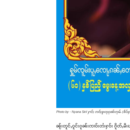
Photo by - Nyana Siri/ ႁၢင်ႈ ၸဝ်ႈၶူးဝႃးဝုၼ်းၸုမ်ႉ (ၶႅပ်းႁ
ၼႂ်းတူင်ႇဝူင်းၵူၼ်းၸၢဝ်းတႆးႁဝ်း ၵိူတ်ႇ