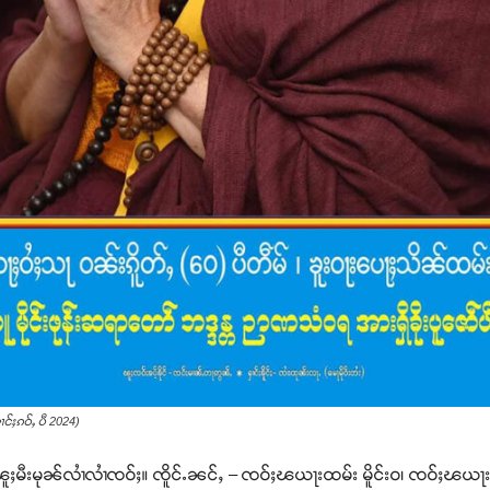
ၢင်ႈၵဝ်ႇ ပီ 2024)
မီးၽူႈမီးမုၼ်လၢႆလၢႆၸဝ်ႈ။ ၸိူင်ႉၼင်ႇ – ၸဝ်ႈၽယႃးထမ်း မိူင်းဝ၊ ၸဝ်ႈၽယႃး