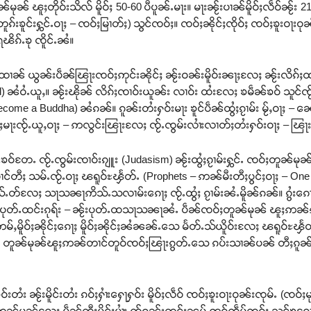
်မုၼ် ၽူႈတိုဝ်းသိလ် မိူဝ်ႈ 50-60 ပီပူၼ်ႉမႃး။ မႃးၼႂ်းပၢၼ်မိူဝ်ႈလဵဝ်ၼႂ်း 21
တူၵ်းၶူင်းႁွင်ႉဝႃႈ – ၸဝ်ႈမြၢတ်ႈ) သွင်ၸဝ်ႈ။ ၸဝ်ႈၼိုင်ႈၸိုဝ်ႈ ၸဝ်ႈၶူးဝႃး
ၽိၵ်ႉၶု ၸိူင်ႉၼႆ။
ၢၼ် ယွၼ်းပဵၼ်ၽြႃးၸဝ်ႈဢုင်းၼိုင်ႈ ၼႂ်းဝၼ်းမိူဝ်းၼႃႈလႄႈ ၼႂ်းလိၵ်ႈ
d) ၼႆဝႆႉယူႇ။ ၼႂ်းၽိုၼ် လိၵ်ႈၸၢဝ်းယူၼ်း လၢဝ်း ထႆးလႄႈ ၶမဵၼ်ၶဝ် သူင်ၸႂ်ႉ
ecome a Buddha) ၼႆၵၼ်။ ၵူၼ်းတႆးႁဝ်းမႃး ၶူင်ပဵၼ်ထွႆႈၵႂၢမ်း မႂ်ႇဝႃႈ –
ႈမႃးၸႂ်ႉယူႇဝႃႈ – ဢလွင်းၽြႃးလႄႈ ၸႂ်ႉၸွမ်းလၢႆးလၢတ်ႈတႆးႁဝ်းဝႃႈ – ၽြ
်းၶဝ်တႄႉ ၸႂ်ႉၸွမ်းၸၢဝ်းၵျူး (Judasism) ၼႂ်းထွႆႈၵႂၢမ်းႁွင်ႉ ၸဝ်ႈတူၼ်မုၼ
မၢင်တီႈ သမ်ႉၸႂ်ႉဝႃႈ ၽရူဝ်ႊၾႅတ်ႉ (Prophets – ဢၼ်မီးတီႈပွင်ႈဝႃႈ – On
်ႉတ်လႄႈ သႃသၼႃဢိသ်ႉသလၢမ်းၵေႃႈ ၸႂ်ႉထွႆႈ ၵႂၢမ်းၼႆႉမိူၼ်ၵၼ်။ ၵွႆးၵေႃ
တ်ႉထင်းၵုရ်း – ၼႂ်းပုတ်ႉထသႃသၼႃၼႆႉ ပဵၼ်ၸဝ်ႈတူၼ်မုၼ် ၽူႈဢၼ
ဢမ်ႇမိူဝ်ႈၼိုင်ႈၵေႃႈ မိူဝ်ႈၼိုင်ႈၼႆၼၼ်ႉသေ မႅတ်ႉသ်ယိူဝ်းလႄႈ ၽရူဝ်ႊၾႅတ
ႈ တူၼ်မုၼ်ၽူႈဢၼ်တၢင်တူဝ်ၸဝ်ႈၽြႃးၵွတ်ႉသေ ၵပ်းသၢၼ်ပၼ် တီႈၵူၼ်းလုမ
းတႆး ၼႂ်းမိူင်းတႆး ၵဝ်ႈႁၢႆးႁေႃႁဝ်း မိူဝ်ႈလဵဝ် ၸဝ်ႈၶူးဝႃးဝုၼ်းၸုမ်ႉ (ၸဝ
တူၼ်မုၼ်လႄႈ ပဵၼ်တီႈပိုင်ႈပၢႆး ၸႂ်ၵူၼ်းတင်းၼမ် ဢဝ်ၸဵမ်ၸဝ်ႈ သင်ၶလႄႈ 