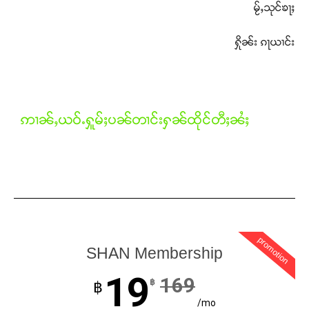
မႂ်ႇသုင်ၶႃႈ
Donate Now
ႁိုၼ်း ၵႃယၢင်း
ဢၢၼ်ႇယဝ်ႉႁူမ်ႈပၼ်တၢင်းႁၼ်ထိုင်တီႈၼႆႈ
promotion
SHAN Membership
19
169
฿
฿
/mo