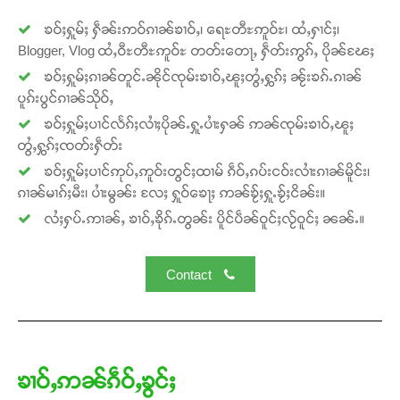
ၶဝ်ႈႁူမ်ႈ ႁဵၼ်းဢဝ်ၵၢၼ်ၶၢဝ်ႇ၊ ရေႊတီႊဢူဝ်ႊ၊ ထႆႇႁၢင်ႈ၊
Blogger, Vlog ထႆႇဝီႊတီႊဢူဝ်ႊ တတ်းတေႃႇ ႁဵတ်းဢွၵ်ႇ ပိုၼ်ၽႄႈ
ၶဝ်ႈႁူမ်ႈၵၢၼ်တူင်ႉၼိုင်ၸုမ်းၶၢဝ်ႇၽူႈတွႆႇႁွၵ်ႈ ၼႂ်းၶၵ်ႉၵၢၼ်
ပူၵ်းပွင်ၵၢၼ်သိုဝ်ႇ
ၶဝ်ႈႁူမ်ႈပၢင်လႅၵ်ႈလၢႆႈပိုၼ်ႉႁူႉပၢႆးႁၼ် ဢၼ်ၸုမ်းၶၢဝ်ႇၽူႈ
တွႆႇႁွၵ်ႈၸတ်းႁဵတ်း
ၶဝ်ႈႁူမ်ႈပၢင်ဢုပ်ႇဢူဝ်းတွင်ႈထၢမ် ၵဵဝ်ႇၵပ်းငဝ်းလၢႆးၵၢၼ်မိူင်း၊
ၵၢၼ်မၢၵ်ႈမီး၊ ပၢႆးမွၼ်း လႄႈ ႁူဝ်ၶေႃႈ ဢၼ်ၶႂ်ႈႁူႉၶႂ်ႈငိၼ်း။
လႆႈႁပ်ႉဢၢၼ်ႇ ၶၢဝ်ႇၶိုၵ်ႉတွၼ်း ပိူင်ပဵၼ်ဝူင်ႈလႂ်ဝူင်ႈ ၼၼ်ႉ။
Contact
ၶၢဝ်ႇဢၼ်ၵဵဝ်ႇၶွင်ႈ