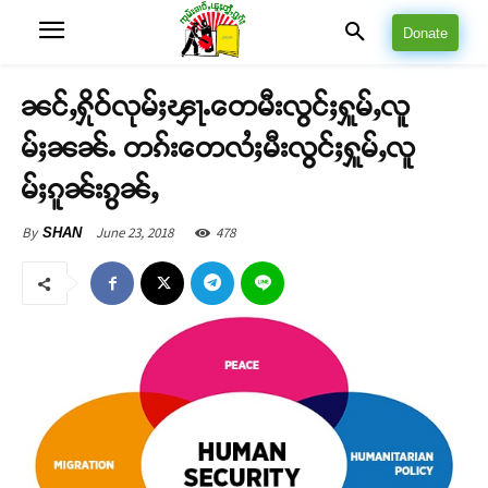
Donate
ၼင်ႇႁိုဝ်လုမ်ႈၾႃႉတေမီးလွင်ႈႁူမ်ႇလူ
မ်ႈၼၼ်ႉ တၵ်းတေလႆႈမီးလွင်ႈႁူမ်ႇလူ
မ်ႈၵူၼ်းၵွၼ်ႇ
June 23, 2018
478
By
SHAN