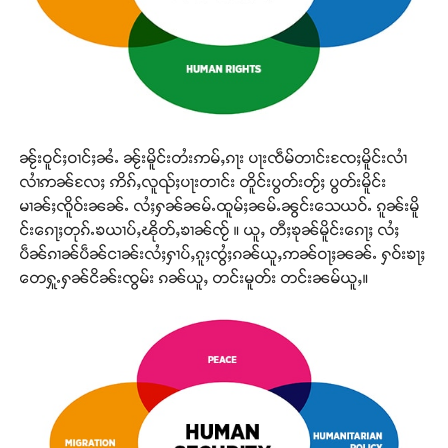
ၼႂ်းဝူင်ႈဝၢင်ႈၼႆႉ ၼႂ်းမိူင်းတႆးဢမ်ႇၵႃး ပႃးၸဵမ်တၢင်းၸႄႈမိူင်းလၢႆ
လၢႆဢၼ်လႄႈ ဢိၵ်ႇလူၺ်ႈပႃးတၢင်း တိူင်းပွတ်းတႂ်ႈ ပွတ်းမိူင်း
မၢၼ်ႈၸိူဝ်းၼၼ်ႉ လႆႈႁၼ်ၼမ်ႉထူမ်ႈၼမ်ႉၼွင်းသေယဝ်ႉ ၵူၼ်းမိူ
င်းၵေႃႈတုၵ်ႉၶယၢပ်ႇၽိုတ်ႇၶၢၼ်ၸႂ် ။ ယူႇ တီႈၶုၼ်မိူင်းၵေႃႈ လႆႈ
ပဵၼ်ၵၢၼ်ပဵၼ်ငၢၼ်းလႆႈႁၢပ်ႇၵူႈၸွႆႈၵၼ်ယူႇဢၼ်ဝႃႈၼၼ်ႉ ႁဝ်းၶႃႈ
တေႁူႉႁၼ်ငိၼ်းၸွမ်း ၵၼ်ယူႇ တင်းမူတ်း တင်းၼမ်ယူႇ။