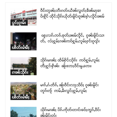
ဝဵင်းတူၼ်ႈတီးၵတ်းယဵၼ်လွတ်ႈၶဵၼ်မႃးၶၢ
ဝ်းႁိုင် ထိုင်သိုၵ်းယိုတ်းမိူင်းၵူၼ်းႁၢႆႉလိူင်းၼမ်
ပွင်ႈၵႂၢမ်း
ၽူႈလၵ်ႉၸၵ်ႉၶုတ်ႈၼမ်လိူင်ႇ ၵူၼ်းမိူင်းသၢ
တ်ႇ လႆႈႁူမ်ႈၵၼ်ဢဝ်ႁူမ်ႇလူမ်ႈႁင်းၵူၺ်း
ၽိတ်းမၢႆမီႈ
သိုၵ်းမၢၼ်ႈ ထႅမ်ႁႅင်းသိုၵ်း ဢဝ်ႁူမ်ႇလူမ်ႈ
တီႈႁူင်းႁဵၼ်း ၼႂ်းၸႄႈဝဵင်းမူႇၸေႊ
ၵၢၼ်သိုၵ်း
မၢၵ်ႇၵႆႉတႅၵ်ႇ ၼႂ်းဝဵင်းလႃႈသဵဝ်ႈ ၵူၼ်းမိူင်း
တူၵ်းၸႂ် ဢမ်ႇမီးလွင်ႈႁူမ်ႇလူမ်ႈ
ၽိတ်းမၢႆမီႈ
သိုၵ်းမၢၼ်ႈ ပိၵ်ႉဢိုတ်းတၢင်းၶဝ်ႈဢွၵ်ႇဝဵင်း
ၼႂ်းမိူင်းတႆး