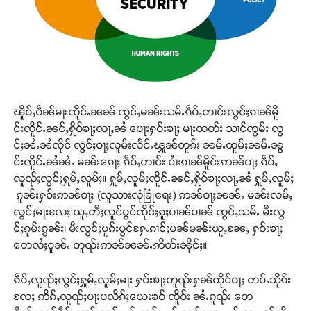
ၽိူဝ်ႇပဵၼ်မႃးၸိူင်ႉၼၼ် ၸွင်ႇမၼ်းသမ်ႉၵဵဝ်ႇတၢင်းလွင်ႈၵၢၼ်မိူ
င်းၸိူင်ႉၼင်ႇႁိုဝ်ၶႃႈလႃႇၼႆ ပေႃးႁဝ်းၶႃႈ မႃးထတ်း သၢင်ၸွမ်း လွ
င်ႈၼႆႉၼႆၸိုင် လွင်ႈဝႃႈလူမ်းလႅင်ႉၾူၼ်တူၵ်း ၼမ်ႉထူမ်ႈၼမ်ႉၼွ
င်းၸိူင်ႉၼႆၼႆႉ မၼ်းၵေႃႈ ၵဵဝ်ႇတၢင်း ပၢႆးၵၢၼ်မိူင်းဢၼ်ဝႃႈ ၵဵဝ်ႇ
လူၺ်ႈလွင်ႈႁူမ်ႇလူမ်ႈ။ ႁူမ်ႇလူမ်ႈၸိူင်ႉၼင်ႇႁိုဝ်ၶႃႈလႃႇၼႆ ႁူမ်ႇလူမ်ႈ
ၵူၼ်းႁဝ်းဢၼ်ဝႃႈ (လူသားလုံခြုံရေး) ဢၼ်ဝႃႈၼၼ်ႉ မၼ်းလမ်ႇ
လွင်ႈမႃးလႄႈ ယူႇတီႈလူင်ပွင်ၸိုင်ႈၵူႈပၢၼ်ပၢၼ် ၸွင်ႇသမ်ႉ မီးလွ
င်ႈၵုမ်းၵွၼ်း၊ မီးလွင်ႈပူၵ်းပွင်ႁႄႉၵၢင်ႈပၼ်မၼ်းယူႇၼႄႇ ႁဝ်းၶႃႈ
တေလႆႈဝူၼ်ႉ တူၺ်းဢၼ်ၼၼ်ႉဢိတ်းၼိုင်ႈ။
ၵဵဝ်ႇလူၺ်ႈလွင်ႈႁူမ်ႇလူမ်ႈမႃး ႁဝ်းၶႃႈတူၺ်းႁၼ်ထိုင်ဝႃႈ တပ်ႉသိုၵ်း
လႄႈ ဢိၵ်ႇလူၺ်ႈပႃးပလိၵ်ႈယေးၶဝ် ၸိူဝ်း ၼႆႉၵူၺ်း တေ