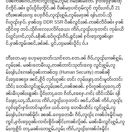
ပဵၼ်ဢၼ်ၵဵဝ်ႇတၢင်းလွင်ႈႁူမ်ႇလူမ်ႈ ၵမ်ႈၼမ်တႄႉ ႁဝ်းၶႃႈႁၼ်ထို
င်ၸိူင်ႉၼႆ။ ၵွပ်ႈပိူဝ်ႈၸိူင်ႉၼႆ ပဵၼ်မႃးပၢင်ၵုမ်လူင် ၸူဝ်ႈပၢၵ်ႇပီ 21
တီႈၼၼ်ႈၵေႃႈ ပေႃးၵဵဝ်ႇလူၺ်ႈႁူမ်ႇလူမ်ႈမႃးၼႆ ၾၢႆႇတပ်ႉသို
ၵ်းၵူၺ်းႁပ်ႉ ႁၼ်ဝႃႈ DDR SSR ပဵၼ်လွင်ႈၼႆႉဢၼ်လဵဝ်ၼႆ။ ႁၼ်
ထိုင်ဝႃႈ တပ်ႉသိုၵ်းလႄႈပလိၵ်ႈယေး ဢိၵ်ႇလူၺ်ႈပႃးတၢင်း ၸုမ်းယိ
ပ်းၵွင်ႈၵၢင်ႇလုၵ်ႉၽိုၼ်ႉၶဝ်ၵူၺ်းၵဵဝ်ႇၶွင်ႈၼႆ ႁဝ်းၶႃႈဢွၼ်ၾၢ
င်ႉႁၼ်ၸွမ်းၼင်ႇၼႆၼႆႉ ပွင်ႇဝႃႈမၼ်းပိူင်ႈ ဝႆႉ။
တီႈတႄႉမႃး ပေႃးမႃးထတ်းသၢင်တႄႉတႄႉၼႆ ၵဵဝ်ႇလူၺ်ႈၵၢၼ်ႁူမ်ႇ
လူမ်ႈၼႆႉ မၼ်းတေမီးယူႇဢၼ်တၢင်းသုတ်းၵေႃႈ လွင်ႈႁူမ်ႇလူ
မ်ႈၾၢႆႇပၢႆးၵၢၼ်ၵူၼ်းဢၼ်ဝႃႈ (Human Security) ဢၼ်ၼို
င်ႈၶႃႈၼေႃႈ။ ၼင်ႇႁိုဝ် လုၵ်ႈၵူၼ်း တင်း လုမ်ႈၾႃႉတင်းမူတ်းတင်း
သဵင်ႈ တေမီးလွင်ႈႁူမ်ႇလူမ်ႈၼင်ႇၵၼ်ၼၼ်ႉ ႁဝ်းၵူၼ်းၵူႈၵေႃႉတို
ၼ်းမီးပုၼ်ႈၽွၼ်း ပိူဝ်ႈတႃႇတေ ၵႅတ်ႇၶႄႁႄႉၵၢင်ႈ ထိင်းသိမ်း ၾိ
င်ႈၾႃႉယႃႇသီႇလႄႈ ဢိၵ်ႇလူၺ်ႈပႃးတၢင်း ၼင်ႇလိၼ် ဢိၵ်ႇလူၺ်ႈ
လူၵ်ႈၶူင်းႁဝ်းတင်းမူတ်း။ ယဝ်ႉၵေႃႈ တေမီးထႅင်ႈ လွင်ႈႁူမ်ႇလူ
မ်ႈၾၢႆႇပၢႆးၵၢၼ်မိူင်း ၼၼ်ႉၵေႃႈတေမီး ၵဵဝ်ႇလူၺ်ႈ ၵၢၼ်ပၢႆးမိူင်းမႃး
ၸွင်ႇႁဝ်းၶႃႈၵူၼ်းၸၢဝ်းၶိူဝ်းၼိုင်ႈဢၼ်လႂ်ၼႆႉ မၼ်းမီးလွင်ႈႁူမ်ႇလူ
မ်ႈၵႃႈႁိုဝ် တႃႇမၼ်းတေႁူမ်ႇလူမ်ႈ ဢိၵ်ႇလူၺ်ႈၵၢၼ်ပၢႆးမိူင်း