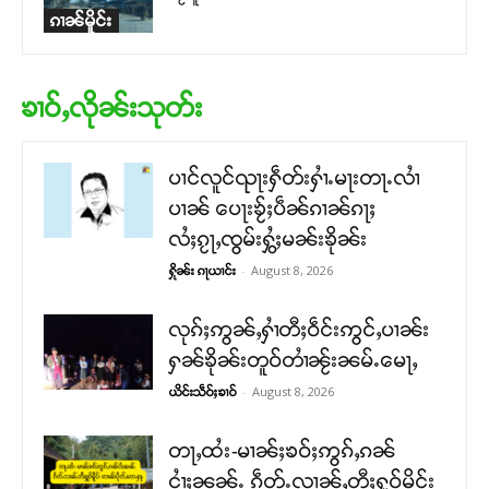
ၵၢၼ်မိူင်း
ၶၢဝ်ႇလိုၼ်းသုတ်း
ပၢင်လူင်ၺႃးႁဵတ်းႁၢႆႉမႃးတႃႉလၢႆ
ပၢၼ် ​​ပေႃးၶႂ်ႈပဵၼ်ၵၢၼ်ၵႃႈ
လႆႈၵႂႃႇၸွမ်းႁွႆႈမၼ်းၶိုၼ်း
-
August 8, 2026
ႁိုၼ်း ၵႃယၢင်း
လုၵ်ႈဢွၼ်ႇႁၢႆတီႈဝဵင်းဢွင်ႇပၢၼ်း
ႁၼ်ၶိုၼ်းတူဝ်တၢႆၼႂ်းၼမ်ႉမေႃႇ
-
August 8, 2026
ယိင်းသဵဝ်ႈၶၢဝ်
တႃႇထႆး-မၢၼ်ႈၶဝ်ႈဢွၵ်ႇၵၼ်
ငၢႆႈၼၼ်ႉ ၵဵတ်ႉလၢၼ်ႇတီႈႁူဝ်မိူင်း