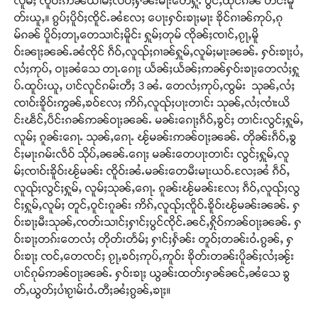
လူမ်ႈ ၸိူဝ်းဢၼ်ယၢမ်ႈလဵပ်ႈႁဵၼ်းမႃးတေႁူႉ ပွင်ႇထိုင်ၵၼ် တင်းမူ
တ်းယူႇ။ ၵွပ်ႈပိူဝ်ႈၸိူင်ႉၼႆလႄႈ ပေႃးႁဝ်းၶႃႈမႃး ၶိုင်ၵၢၼ်ဢုပ်ႇၵု
မ်ၵၼ် ပိူဝ်ႈတႃႇတေသၢင်ႈမိူင်း ႁူမ်ႈတုမ် ၸိုၼ်ႈၸၢင်ႇၵႂႃႇမိူ
ဝ်းၼႃႈၼၼ်ႉၼႆၸိုင် ၵဵဝ်ႇလူၺ်ႈၵၢၼ်ႁူမ်ႇလူမ်ႈမႃးၼၼ်ႉ ႁဝ်းၶႃႈပႆႇ
လႆႈဢုပ်ႇ ဝႃႈၼႆသေ တႃႉၵေႃႈ ယႅၼ်ႈယႅၼ်ႈဢၼ်ႁဝ်းၶႃႈတေလႆႈႁူ
ပ်ႉထူပ်းယူႇ ပၢင်လူင်ၵမ်းတီႈ 3 ၼႆႉ တေလႆႈဢုပ်ႇၸွမ်း သုၼ်ႇလႆႈ
ၸၢဝ်းၶိူဝ်းဢွၼ်ႇၶဝ်လႄႈ ဢိၵ်ႇလူၺ်ႈပႃးတၢင်း သုၼ်ႇလႆႈၸၢႆးယိ
င်းၽဵင်ႇပဵင်းၵၼ်ဢၼ်ဝႃႈၼၼ်ႉ မၼ်းၵေႃႈၵဵဝ်ႇၶွင်ႈ တၢင်းလွင်ႈႁူမ်ႇ
လူမ်ႈ ၵူၼ်းၵေႃႉ သုၼ်ႇၵေႃႉ ၽႂ်မၼ်းဢၼ်ဝႃႈၼၼ်ႉ တိုၼ်းၵဵဝ်ႇၶွ
င်ႈမႃးၵမ်းလဵဝ် သိုပ်ႇၼၼ်ႉၵေႃႈ မၼ်းတေပႃးတၢင်း လွင်ႈႁူမ်ႇလူ
မ်ႈၸၢဝ်းၶိူဝ်းၽႂ်မၼ်း ၸိူဝ်းၼႆႉမၼ်းတေမီးမႃးယဝ်ႉလႄႈၼႆ ၵဵဝ်ႇ
လူၺ်ႈလွင်ႈႁူမ်ႇ လူမ်ႈသုၼ်ႇၵေႃႉ ၵူၼ်းၽႂ်မၼ်းလႄႈ ၵဵဝ်ႇလူၺ်ႈလွ
င်ႈႁူမ်ႇလူမ်ႈ တူင်ႇဝူင်းၵူၼ်း ဢိၵ်ႇလူၺ်ႈၸိူဝ်ႉၶိူဝ်းၽႂ်မၼ်းၼၼ်ႉ ႁ
ဝ်းၶႃႈမီးသုၼ်ႇၸတ်းသၢင်ႈႁၢင်ႈပွင်ၸိုင်ႉၼင်ႇႁိုဝ်ဢၼ်ဝႃႈၼၼ်ႉ ႁ
ဝ်းၶႃႈတၵ်းတေလႆႈ တိုတ်းတႅမ်ႈ ႁၢင်ႈႁႅၼ်း တူဝ်ႈတၼ်းဝႆႉၵွၼ်ႇ ႁ
Support SHAN
ဝ်းၶႃႈ ၸင်ႇတေၸင်ႈ ၵႂႃႇၶဝ်ႈဢုပ်ႇဢူဝ်း ၶိုတ်းတၼ်းပိူၼ်ႈလႆႈၼႂ်း
ပၢင်ၵုမ်ဢၼ်ဝႃႈၼၼ်ႉ ႁဝ်းၶႃႈ ယွၼ်းထတ်းႁၼ်ၼင်ႇၼႆသေ ၶွ
တႃႇႁႂ်ႈသဵင်ၵၢင်ၸႂ်ၵူၼ်းမိူင်း ၵူႈတီႈၵူႈလႅၼ်ပေႃးတေၸွ
တ်ႇယွတ်ႈပၢႆၵႂၢမ်းဝႆႉတီႈၼႆႈၵွၼ်ႇၶႃႈ။
တ်ႇ တူဝ်ႈလုမ်ႈၾႃႉၼၼ်ႉ ၶဝ်ႈႁူမ်ႈၵမ်ႉထႅမ် ၸုမ်းၶၢ
ဝ်ႇၽူႈတွႆႇႁွၵ်ႈ လႆႈယူႇၶႃႈဢေႃႈ။