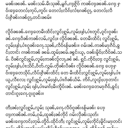
မၼ်းၼၼ်ႉ မၼ်းသမ်ႉမီးသုၼ်ႇမွၵ်ႇၵႃႈႁိုဝ် ဢၼ်ဝႃႈၼၼ်ႉၵေႃႈ ႁ
ဝ်းၶႃႈတေလႆႈဢုပ်ႇဢူဝ်း တေလႆႈလႅၵ်ႈလၢႆႈၵၼ်ၵႂႃႇ တေလႆႈလဵ
ပ်ႈႁဵၼ်းၵၼ်ၵႂႃႇတင်းၼမ်။
လိူဝ်ၼၼ်ႉၵေႃႈတေမီးထႅင်ႈလွင်ႈႁူမ်ႇလူမ်ႈၾၢႆႇပၢႆးတူင်ႇဝူင်းၵူၼ်း
ၼႆႉၵေႃႈပဵၼ်ဢၼ်လမ်ႇလွင်ႈ။ လိူဝ်ၼၼ်ႉ တေမီးထႅင်ႈ လွင်ႈႁူမ်ႇ
လူမ်ႈၾၢႆႇပၢႆးၵူၼ်းၵေႃႉသုၼ်ႇလဵဝ်ၽႂ်မၼ်း။ ၵမ်းၼႆႉဢၼ်မႃးၵဵဝ်ႇၶွ
င်ႈတၢင်း ၵၢၼ်ဢၼ် ၼမ်ႉထူမ်ႈၼမ်ႉၼွင်းယူႇ ဝၼ်းမိူဝ်ႈလဵဝ်ၼႆႉသ
မ်ႉ ပဵၼ်လွင်ႈႁူမ်ႇလူမ်ႈဢၼ်လႂ်လႃႇၼႆ ၼႆႉ ႁွင်ႉၸိုဝ်ႈဝႃႈ လွင်ႈႁူမ်ႇ
လူမ်ႈၾၢႆႇပၢႆးသိင်ႇဝႅတ်ႉလွမ်ႉတိုၼ်းပဵၼ်။ လိူဝ်ၼၼ်ႉၵေႃႈ ပေႃးႁ
ဝ်းၶႃႈတေသိုပ်ႇလဵပ်ႈႁဵၼ်းထႅင်ႈ တေ မီးထႅင်ႈလွင်ႈႁူမ်ႇလူမ်ႈၾၢႆႇပၢႆး
ယူႇလီလႄႈ လွင်ႈႁူမ်ႇလူမ်ႈၾၢႆႇပၢႆးၵိၼ်ယႅမ်ႉ ဢိၵ်ႇလူၺ်ႈပႃးတၢင်း
လွင်ႈႁူမ်ႇလူမ်ႈ ၾၢႆႇပၢႆးမၢၵ်ႈမီးၸိူဝ်းၼႆႉ မၼ်းၵေႃႈတေမႃးၵဵဝ်ႇၶွင်ႈ
တၢင်းၵူႈၵေႃႉၵူႈၵူၼ်း။
တီႈၼႆႈလွင်ႈႁူမ်ႇလူမ်ႈ သုၼ်ႇၵေႃႉလဵဝ်ၵူၼ်းၽႂ်မၼ်း ပေႃး
ဝႃႈဢၼ်ၼႆႉဢမ်ႇၵုမ်ႇထူၼ်ႈၼႆၸိုင် ၵမ်းလိုၼ်းသုတ်း
မၼ်းၵေႃႈၸင်ႈတုမ်ႉတိူဝ်ႉထိုင်တီႈ လွင်ႈႁူမ်ႇလူမ်ႈၸိုင်ႈမိူင်းမႃးတင်း