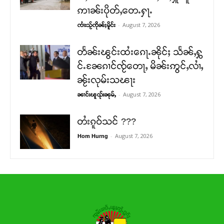
ဢၢၼ်းပိုတ်ႇတေႉႁႃႉ
-
August 7, 2026
ၸၢႆးသႂ်ၸိုၼ်ႈမိူင်း
တႅၼ်းၽွင်းထႆးၵေႃႉၼိုင်ႈ သႅၼ်ႇႁွ
င်ႉၼႄၵၢင်ၸႂ်တေႃႇ မိၼ်းဢွင်ႇလၢႆႇ
ၼႂ်းလုမ်းသၽႃး
-
August 7, 2026
ၼၢင်းၽူၺ်းၼုမ်ႇ
တႆးၵူဝ်သင် ???
-
August 7, 2026
Hom Hurng