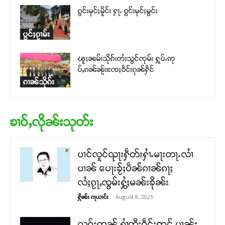
ၵွင်းမုင်ႈမိူင်း ႁႃႉ ၵွင်းမုင်ႈမွင်း
ပွင်ႈၵႂၢမ်း
ၽူႈၼမ်းသိုၵ်းတႆးသွင်ၸုမ်း ႁူပ်ႉဢု
ပ်ႇၵၼ်ၼႂ်းၸႄႈဝဵင်းၵုၼ်ႁဵင်
ၵၢၼ်သိုၵ်း
ၶၢဝ်ႇလိုၼ်းသုတ်း
ပၢင်လူင်ၺႃးႁဵတ်းႁၢႆႉမႃးတႃႉလၢႆ
ပၢၼ် ​​ပေႃးၶႂ်ႈပဵၼ်ၵၢၼ်ၵႃႈ
လႆႈၵႂႃႇၸွမ်းႁွႆႈမၼ်းၶိုၼ်း
-
August 8, 2026
ႁိုၼ်း ၵႃယၢင်း
လုၵ်ႈဢွၼ်ႇႁၢႆတီႈဝဵင်းဢွင်ႇပၢၼ်း