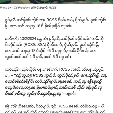
Photo by – Tai Freedom/ လိၵ်ႈပိုၼ်ၽၢဝ်ႇ RCSS
ၶွင်ႇသီႇဢဝ်ၶိုၼ်းၸိုင်ႈတႆး RCSS ပိုၼ်ၽၢဝ်ႇ ပိုတ်ႇႁပ်ႉ ၵူၼ်းသိုၵ်း
မႂ်ႇ တႄႇဢဝ် ဢႃယု 18 ပီ ၶိုၼ်ႈၼိူဝ် ဝႃႈၼႆ။
ဝၼ်းတီႈ 13/2/2024 ယူႇတီႈ ၶွင်ႇသီႇဢဝ်ၶိုၼ်းၸိုင်ႈတႆး/ တပ်ႉသို
ၵ်းၸိုင်ႈတႆး (RCSS/ SSA) ပိုၼ်ၽၢဝ်ႇ ပိုတ်ႇႁပ်ႉ ၵူၼ်းသိုၵ်းမႂ်ႇ
တႄႇဢဝ် ဢႃယု 18 ပီထိုင် 45 ပီ မႃးႁၢပ်ႇၵၢၼ်သိုၵ်းလႆႈ တေ
သွၼ်ၵၢၼ်ပၼ် 1 ပီ ႁၢပ်ႇၵၢၼ် 5 ပီ ဝႃႈ ၼႆ။
ၸဝ်ႈသိုၵ်း ဢုမ်ႈၶိူဝ်း ၽူႈၶၢၼ်ပၢၵ်ႇ RCSS လၢတ်ႈတီႈၽူႈတွႆႇႁွၵ်ႈ
ဝႃႈ
– “ၸႂ်ႈယူႇၶႃႈ RCSS ဢွၵ်ႇဝႆႉ လွင်ႈပိုတ်ႇႁပ်ႉ ၵေႃႉသိုၵ်းမႂ်ႇ တႃႇ
တေပဵၼ်ဢဵၼ်ႁႅင်း တပ်ႉသိုၵ်းႁဝ်းၶႃႈၼၼ်ႉ ဢမ်ႇဝႃႈ ၽႂ်ၽူႈလႂ်
ပေႃႈမီးၸေႇတႃႇၼ ၶႂ်ႈမႃးၶဝ်ႈႁၢပ်ႇထၢမ်းၵၢၼ် သိုၵ်း ၼႂ်းမုၵ်ႉၸု
မ်းၼႆ ႁဝ်းၶႃႈ ၸူမ်းႁပ်ႉတွၼ်ႈယူႇၶႃႈ”-
ဝႃႈၼႆ။
ၼႂ်းလိၵ်ႈပိုၼ်ၽၢဝ်ႇ ပိုတ်ႇႁပ်ႉ ၶွင် RCSS ၼၼ်ႉ တႅမ်ႈဝႆႉဝႃႈ
– ပို
တ်ႇႁပ်ႉ ၽူႈႁၵ်ႉၸိူဝ်ႉၸၢတ်ႈ ၽူႈႁတ်းႁၢၼ်လႄႈ ၵေႃႉသိုၵ်းမႂ်ႇ ၸိူ