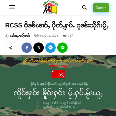
Donate
RCSS ပိုၼ်ၽၢဝ်ႇ ပိုတ်ႇႁပ်ႉ ၵူၼ်းသိုၵ်းမႂ်ႇ
February 14, 2024
187
By
ၸၢႆးယွတ်ႈၶမ်း