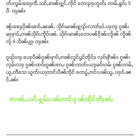
တ်းၸွမ်းၶေႃႈၸီႉသင်ႇၶၢၼ်းႁွင်ႉၸိုင် တေၺႃးတူတ်ႈ တၢမ်ႇၶွၵ်ႈ 5
ပီ- ဝႃႈၼႆ။
ၼႂ်းၶေႃႈပိုၼ်ၽၢဝ်ႇၼၼ်ႉ သိုၵ်းမၢၼ်ႈႁူၺ်းလၢတ်ႈဝႆႉပႃးဝႃႈ ၵူၼ်း
မႃးႁၢပ်ႇၵၢၼ်သိုၵ်းၸိူဝ်းၼႆႉ သိုၵ်းမၢၼ်ႈတေပၼ်ငိုၼ်းလိူၼ် လိူၼ်
လႂ် 6 သႅၼ်ပျႃး ဝႃႈၼႆ။
ၵူၺ်းၵႃႈ ပေႃးပဵၼ်ၵူၼ်းႁၢပ်ႇၵၢၼ်လူင်ပွင်ၸိုင်ႈ၊ လုၵ်ႈႁဵၼ်း၊ ၵူၼ်း
လုမ်းလႃး ၵူၼ်းထဝ်ႈၵူၼ်းၵႄႇ၊ ၵူၼ်းတတ်းယႃႈမဝ်းၵမ်၊ ၵူၼ်းဢမ်ႇ
ယူႇလီသေ ယူတ်းယႃတၢင်းပဵၼ်ၸိုင် တေပွႆႇဝၢင်းပၼ်ယူႇ ပႃးဝႆႉၼ
င်ႇၼႆ။
ဢၢၼ်ႇယဝ်ႉႁူမ်ႈပၼ်တၢင်းႁၼ်ထိုင်တီႈၼႆႈ