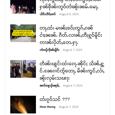
ႁၼ်ၶိုၼ်းတူဝ်တၢႆၼႂ်းၼမ်ႉမေႃႇ
-
August 8, 2026
ယိင်းသဵဝ်ႈၶၢဝ်
တႃႇထႆး-မၢၼ်ႈၶဝ်ႈဢွၵ်ႇၵၼ်
ငၢႆႈၼၼ်ႉ ၵဵတ်ႉလၢၼ်ႇတီႈႁူဝ်မိူင်း
ဢၢၼ်းပိုတ်ႇတေႉႁႃႉ
-
August 7, 2026
ၸၢႆးသႂ်ၸိုၼ်ႈမိူင်း
တႅၼ်းၽွင်းထႆးၵေႃႉၼိုင်ႈ သႅၼ်ႇႁွ
င်ႉၼႄၵၢင်ၸႂ်တေႃႇ မိၼ်းဢွင်ႇလၢႆႇ
ၼႂ်းလုမ်းသၽႃး
-
August 7, 2026
ၼၢင်းၽူၺ်းၼုမ်ႇ
တႆးၵူဝ်သင် ???
-
August 7, 2026
Hom Hurng