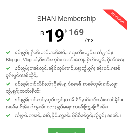
promotion
SHAN Membership
19
169
฿
฿
/mo
ၶဝ်ႈႁူမ်ႈ ႁဵၼ်းဢဝ်ၵၢၼ်ၶၢဝ်ႇ၊ ရေႊတီႊဢူဝ်ႊ၊ ထႆႇႁၢင်ႈ၊
Support SHAN
Blogger, Vlog ထႆႇဝီႊတီႊဢူဝ်ႊ တတ်းတေႃႇ ႁဵတ်းဢွၵ်ႇ ပိုၼ်ၽႄႈ
ၶဝ်ႈႁူမ်ႈၵၢၼ်တူင်ႉၼိုင်ၸုမ်းၶၢဝ်ႇၽူႈတွႆႇႁွၵ်ႈ ၼႂ်းၶၵ်ႉၵၢၼ်
တႃႇႁႂ်ႈသဵင်ၵၢင်ၸႂ်ၵူၼ်းမိူင်း ၵူႈတီႈၵူႈလႅၼ်ပေႃးတေၸွ
ပူၵ်းပွင်ၵၢၼ်သိုဝ်ႇ
တ်ႇ တူဝ်ႈလုမ်ႈၾႃႉၼၼ်ႉ ၶဝ်ႈႁူမ်ႈၵမ်ႉထႅမ် ၸုမ်းၶၢ
ဝ်ႇၽူႈတွႆႇႁွၵ်ႈ လႆႈယူႇၶႃႈဢေႃႈ။
ၶဝ်ႈႁူမ်ႈပၢင်လႅၵ်ႈလၢႆႈပိုၼ်ႉႁူႉပၢႆးႁၼ် ဢၼ်ၸုမ်းၶၢဝ်ႇၽူႈ
တွႆႇႁွၵ်ႈၸတ်းႁဵတ်း
ၶဝ်ႈႁူမ်ႈပၢင်ဢုပ်ႇဢူဝ်းတွင်ႈထၢမ် ၵဵဝ်ႇၵပ်းငဝ်းလၢႆးၵၢၼ်မိူင်း၊
Donate Now
ၵၢၼ်မၢၵ်ႈမီး၊ ပၢႆးမွၼ်း လႄႈ ႁူဝ်ၶေႃႈ ဢၼ်ၶႂ်ႈႁူႉၶႂ်ႈငိၼ်း။
လႆႈႁပ်ႉဢၢၼ်ႇ ၶၢဝ်ႇၶိုၵ်ႉတွၼ်း ပိူင်ပဵၼ်ဝူင်ႈလႂ်ဝူင်ႈ ၼၼ်ႉ။