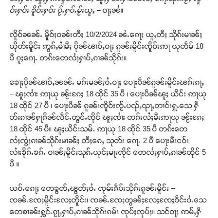
ဝ်းႁဝ်း ၶိူဝ်းႁဝ်း ပႂ်ႉႁပ်ႉမႂ်းယူႇ –
ဝႃႈၼႆ။
လိူဝ်ၼၼ်ႉ မိူဝ်ႈဝၼ်းတီႈ 10/2/2024 ၼႆႉၵေႃႈ ယူႇတီႈ သိုၵ်းမၢၼ်ႈ
ယိုတ်းမိူင်း ဢွၵ်ႇမၢႆမီႈ ပိုၼ်ၽၢဝ်ႇဝႃႈ ၵူၼ်းမိူင်းၸိူဝ်းဢႃ ယုတဵမ် 18
ပီ ၵူႈၵေႃႉ တၵ်းတေလႆႈႁၢပ်ႇၵၢၼ်သိုၵ်း။
ၶေႃႈပိုၼ်ၽၢဝ်ႇၼၼ်ႉ မၵ်းမၼ်ႈဝႆႉဝႃႈ ပေႃးပဵၼ်ၵူၼ်းမိူင်းၽၵ်းၵႃႇ
– ၽူႈၸၢႆး ဢႃယု ၼႂ်းၵႄႈ 18 ထိုင် 35 ပီ ၊ ပေႃးပဵၼ်ၽူႈ ယိင်း ဢႃယု
18 ထိုင် 27 ပီ ၊ ပေႃးပဵၼ် ၵူၼ်းၸိူဝ်းၸႂ်ႉပၺ်ႇၺႃႇတၢင်းႁူႉသေ ႁဵ
တ်းၵၢၼ်ႁႃၵိၼ်လဵင်ႉတွင်ႉၸိုင် ၽူႈၸၢႆး တၵ်းလႆႈမီးဢႃယု ၼႂ်းၵႄႈ
18 ထိုင် 45 ပီ။ ၽူႈယိင်းသမ်ႉ ဢႃယု 18 ထိုင် 35 ပီ တၵ်းတေ
လႆႈၸွႆႈၵၢၼ်သိုၵ်းမၢၼ်ႈ တီႈၵေႇ သုတ်း ၵေႃႉ 2 ပီ ပေႃးမီးငဝ်း
လၢႆးၶိုၵ်ႉၶၵ်ႉ ဝၢၼ်ႈမိူင်းသုၵ်ႉယုင်ႈမႃးၸိုင် တေလႆႈႁၢပ်ႇၵၢၼ်ထိုင် 5
ပီ ။
ယဝ်ႉၵေႃႈ တေၶွတ်ႇၽွတ်ႈဝႆႉ ၸုမ်းၵဵပ်းသိုၵ်းၵူၼ်းမိူင်း –
ၸၼ်ႉၸႄႈမိူင်းလႄႈတိူင်း၊ ၸၼ်ႉၸႄႈတွၼ်ႈလႄႈၸႄႈဝဵင်းဝႆႉသေ
တေၶၢၼ်းႁွင်ႉၵႂႃႇႁၢပ်ႇၵၢၼ်သိုၵ်းၵမ်း ၸုပ်ႈၸုပ်ႈ။ သင်ဝႃႈ ဢမ်ႇႁဵ