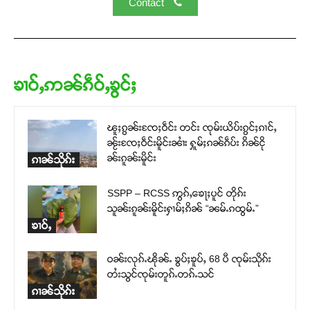
Contact
ၶၢဝ်ႇဢၼ်ၵဵဝ်ႇၶွင်ႈ
ၽူႈၵွၼ်းၸႄႈဝဵင်း တင်း ၸုမ်းယိပ်းၵွင်ႈၵၢင်ႇ
ၼႂ်းၸႄႈဝဵင်းမိူင်းၼၢႆး ႁူမ်ႈၵၼ်ၵဵပ်း ၵိၼ်ငို
ၼ်းၵူၼ်းမိူင်း
ၵၢၼ်သိုၵ်း
SSPP – RCSS ဢွၵ်ႇၶေႃႈပူင် တိုၵ်း
သူၼ်းၵူၼ်းမိူင်းႁၢမ်ႈၵိၼ် “ၼမ်ႉၵထွမ်ႉ”
ၶၢဝ်ႇ
ဝၼ်းလုၵ်ႉၽိုၼ်ႉ ၶွပ်ႈၶူပ်ႇ 68 ပီ ၸုမ်းသိုၵ်း
တႆးသွင်ၸုမ်းတူၵ်ႉတၵ်ႉသင်
ၵၢၼ်သိုၵ်း