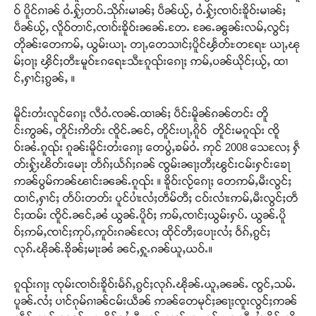
ဝ် ပိူင်ၵၢၼ် ဝႆႉႁႂ်ႈတပ်ႉသိုၵ်းမၢၼ်ႈ ပဵၼ်ယႂ်ႇ ဝႆႉႁႂ်ႈၸၢဝ်းၶိူဝ်းမၢၼ်ႈ
ပဵၼ်ယႂ်ႇ လိူဝ်တၢင်ႇၸၢဝ်းၶိူဝ်းၼၼ်ႉတႄႉ ၼႄႉၼွၼ်းလမ်ႇလွင်ႈ
တိုၼ်းတေဢမ်ႇ ယွမ်းယႃႉ တႃႇတေသၢင်ႈပိူင်ၾႅတ်ႊတရႄႊ ယႃႇၽု
မ်ႈဝႃႈ ၾိင်ႈတီႊမူဝ်ႊၵရေႊသီႊၵူၺ်းၵေႃႈ ဢမ်ႇပၼ်ယိုင်ႈယႂ်ႇ ထၢ
င်ႇႁၢင်ႈၵွၼ်ႇ ။
မိူင်းတႆးလူင်ၵေႃႈ လီဝႆႉၸၼ်ႉထၢၼ်ႈ ပဵင်းမိူၼ်ၵၼ်တင်း တိူ
င်းဢွၼ်ႇ တိူင်းဢိတ်း ၸိူင်ႉၼင်ႇ တိူင်းပႃႇၵိူဝ် တိူင်းမၵူၺ်း ၸိူ
ဝ်းၼႆႉၵူၺ်း ၵူၼ်းမိူင်းတႆးၵေႃႈ တေပွႆႇၶမ်ဝႆႉ ဢုင် 2008 သေလႄႈ ႁဵ
တ်းႁႂ်ႈၽိတ်းမေႃး တႅၵ်ႈယႅၵ်ႈၵၼ် ၸွမ်းၼႃႈတီႈၽွင်းငမ်းႁင်းၶေႃ
ဢၼ်ပွမ်ဢၼ်ၽၢင်းၼၼ်ႉၵူၺ်း ။ ၶိူဝ်းလႂ်ၵေႃႈ တေဢမ်ႇမီးလွင်ႈ
ထၢင်ႇႁၢင်ႈ တႅပ်းတတ်း ပူင်ပၢႆးလႆႈတဵမ်တီႈ ငဝ်းလၢႆးဢမ်ႇမီးလွင်ႈတဵ
င်ႈထမ်း ၸိူင်ႉၼင်ႇၼႆ ယွၼ်ႉပိူဝ်ႈ ဢမ်ႇၸၢင်ႈယွမ်းႁပ်ႉ ယွၼ်ႉပိူ
ဝ်ႈဢမ်ႇၸၢင်ႈဢုပ်ႇဢူဝ်းၵၼ်လႄႈ ထိုင်တီႈပေႃးလႆႈ ဝႅၵ်ႇၵွင်ႈ
လုၵ်ႉၽိုၼ်ႉၶိုၼ်ႈမႃးၼႆ ၼင်ႇႁူႉၵၼ်ယူႇယဝ်ႉ။
ၵူၺ်းၵႃႈ ၸုမ်းၸၢဝ်းၶိူဝ်းမႅၵ်ႇၵွင်ႈလုၵ်ႉၽိုၼ်ႉယူႇၼၼ်ႉ ၸွင်ႇသမ်ႉ
ပူၼ်ႉလႆႈ ပၢင်ၵုမ်ၵၢၼ်ငမ်းယဵၼ် ဢၼ်တေမုင်ႈၼႃႈၸူးလွင်ႈဢၼ်