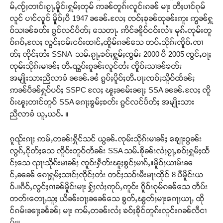
မ်ႇၸႂ်ႈတၢင်းၵႂႃႇမိူင်းႁူမ်ႈတုမ် ဢၼ်တူၵ်းလူင်းၵၼ် မႃး တီႈပၢင်ၵုမ်
လူင် ပၢင်လူင် မိူဝ်ႈပီ 1947 ၼၼ်ႉလႄႈ ၸဝ်ႈၶုၼ်ထုၼ်းဢူး ဢွၼ်ႁူ
ဝ်သၢၼ်ၶတ်း ၵွင်လင်ပႅတ်ႈ သေတႃႉ ဢိင်ၼိူဝ်ငဝ်းလၢႆး မုၵ်ႉၸုမ်းတူ
ဝ်ၵဝ်ႇလႄႈ လွင်ႈငမ်းငဝ်းထၢင်ႇထိူမ်ၵၼ်သေ တပ်ႉသိုၵ်းၸိူဝ်ႉၸၢ
တ်ႈ ၸိုင်ႈတႆး SSNA သမ်ႉၵႂႃႇၶဝ်ႈႁူမ်ႈၸွမ်း 2000 ပီ 2005 ၸွင်ႇဝႃႈ
ၸုမ်းသိုၵ်းမၢၼ်ႈ တီႉၺွပ်းၵူၼ်းလူင်တႆး ၸိူဝ်းသၢၼ်ၶတ်း
အမျိုးသားညီလာခံ ၼၼ်ႉၼႆ ၵွပ်ႈပိူဝ်ႈတီႉပႃးၸဝ်ႈသိူဝ်ထႅၼ်ႈ
ဢၼ်ပဵၼ်ႁူဝ်ပဝ်ႈ SSPC လႄႈ ၽူႈၼမ်းၼႃႈ SSA ၼၼ်ႉလႄႈ ၸိူ
ဝ်းၽူႈတၢင်တူဝ် SSA ၵေႃႈၶွမ်ႈၶတ်း ၵွင်လင်ပႅတ်ႈ အမျိုးသား
ညီလာခံ ယူႇယဝ်ႉ ။
ၵူၺ်းၵႃႈ ဢမ်ႇတၼ်းႁိုင်သင် ယွၼ်ႉၸုမ်းသိုၵ်းမၢၼ်ႈ ၶျေႃးဝွၼ်း
လွၵ်ႇငိုတ်ႈသေ ၸိူဝ်းတူဝ်တႅၼ်း SSA သမ်ႉၶိုၼ်းလႆႈၵႂႃႇၶဝ်ႈႁူမ်ႈထႅ
င်ႈသေ ၺႃးသိုၵ်းမၢၼ်ႈ ၸူဝ်းႁဵတ်းၽူႈၶွင်ႈမၢၵ်ႇ။မိူဝ်ႈယၢမ်းၼ
င်ႇၼၼ် ၵေႃႁူမ်ႈသၢင်ႈၸိုင်ႈတႆး တင်ႈသဝ်းမီးမႃးထိုင် 8 ပီမိူင်းယ
ဝ်ႉ။ၵဵဝ်ႇလွင်ႈၵၢၼ်မိူင်းမႃး ႁႂ်ႈလႆႈဢုပ်ႇဢူဝ်း ၵိူဝ်းၵုမ်ၵၼ်သေ တႅပ်း
တတ်းတေႃႇသူႈ ယိၼ်းဝႃႈၼၼ်သေ ၶွတ်ႇၽွတ်ႈမႃးၵေႃႈယႃႇ ထို
င်ၵမ်းၼႃႈၼႅၼ်ႈ မႃး ဢမ်ႇတၼ်းလႆႈ ၶဝ်ႈၶိုင်တူၵ်းလူင်းၵၼ်လီငၢ
မ်း။