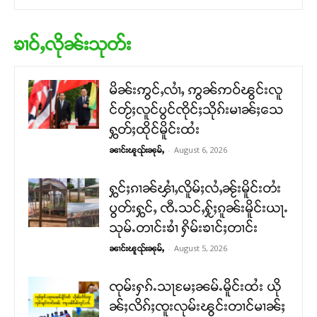
ၶၢဝ်ႇလိုၼ်းသုတ်း
မိၼ်းဢွင်ႇလၢႆႇ ဢွၼ်ဢဝ်ၽွင်းလူ
င်တႂ်ႈလူင်ပွင်ၸိုင်ႈသိုၵ်းမၢၼ်ႈသေ
ႁွတ်ႈထိုင်မိူင်းထႆး
-
August 6, 2026
ၼၢင်းၽူၺ်းၼုမ်ႇ
ႁွင်ႈၵၢၼ်ၾၢႆႇလိူမ်ႈလႆႇၼႂ်းမိူင်းတႆး
ပွတ်းႁွင်ႇ ၸီႉသင်ႇႁႂ်ႈၵူၼ်းမိူင်းယႃႉ
သုမ်ႉတၢင်းၶၢႆ ႁိမ်းၶၢင်ႈတၢင်း
-
August 5, 2026
ၼၢင်းၽူၺ်းၼုမ်ႇ
ၸုမ်းႁၵ်ႉသႃမႄႈၼမ်ႉမိူင်းထႆး ယို
ၼ်ႈလိၵ်ႈၸူးလုမ်းၽွင်းတၢင်မၢၼ်ႈ