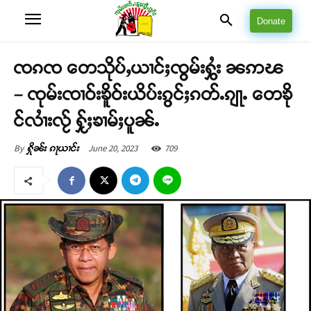
Donate
ၸၵၸ တေသိုပ်ႇယၢင်ႈၸွမ်းႁွႆး ၼဢၽ
– ၸုမ်းၸၢဝ်းၶိူဝ်းယိပ်းၵွင်ႈၵတ်ႉၵျႃႉ တေၶို
င်လၢႆးလႂ် ႁႂ်ႈၶၢမ်ႈပူၼ်ႉ
June 20, 2023
709
By
ႁိုၼ်း ၵႃယၢင်း