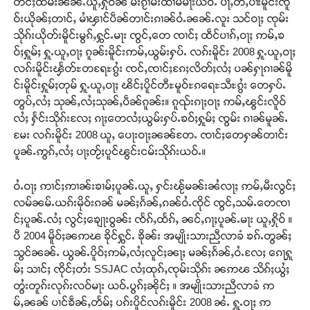
တဵင်ႈထမ်းၼၼ်ႉယူႇႁိုဝ်ၼႆ မီးၵႂၢမ်းထၢမ်မႃးယဝ်ႉ ပႃႇတီႇပၢႆးမိူင်းၸိူ
ဝ်းယိုၼ်ႈတၢင်ႇ မၢႆၾၢင်ပဵၼ်တၢင်းၵၢၼ်ဝႆႉၼၼ်ႉလူး သင်ဝႃႈ ၸုမ်း
သိုၵ်းယိုတ်းမိူင်းမွၵ်ႇႁွင်ႉမႃး ၸွင်ႇတေ ၸၢင်ႈ ထဵင်ပၢၵ်ႇဝႃႈ ဢမ်ႇၶ
ဝ်ႈႁူမ်ႈ ႁူႉယူႇဝႃႈ ၵူၼ်းမိူင်းဢမ်ႇယွမ်းႁပ်ႉ လၵ်းမိူင်း 2008 ႁူႉယူႇဝႃႈ
လၵ်းမိူင်းၾႅတ်ႊတရႄႊၵွႆး ၸင်ႇၸၢင်ႈၵႄႈလိတ်ႈလႆႈ ပၼ်ႁႃၵၢၼ်မိူ
င်းမိူင်းႁူမ်ႈတုမ် ႁူႉယူႇဝႃႈ ၽိင်ႈပိူင်တီႊမူဝ်ႊၵရေႊသီႊၵွႆး တေႁပ်ႉ
တွပ်ႇလႆႈ သုၼ်ႇလႆႈသုၼ်ႇပဵၼ်ၵူၼ်း။ ၵူၺ်းၵႃႈဝႃႈ ဢမ်ႇၽွင်းလိူဝ်
လႆႈ ႁႅင်းသိုၵ်းလႄႈ ၵႃႈတေလႆႈယွမ်းႁပ်ႉၶဝ်ႈႁူမ်ႈ ၸွမ်း ၵၢၼ်မူၼ်ႉ
မႄး လၵ်းမိူင်း 2008 ယူႇ ပေႃးဝႃႈၼၼ်တႄႉ ၸၢင်ႈတေႁၼ်တၢင်း
ပူၼ်ႉဢွၵ်ႇလႆႈ ပႃႈတႂ်ႈပူင်ၽွင်းငမ်းသိုၵ်းယဝ်ႉ။
ဝႆႉဝႃႈ ဢၢင်ႈဢၢၼ်းၶၢမ်ႈပူၼ်ႉယူႇ ႁင်းၽႂ်မၼ်းၼႆလႃႈ ဢမ်ႇမီးလွင်ႈ
လမ်ၼမ်ႉယၵ်းမိုဝ်းၵၼ် မၼ်ႈၵႅၼ်ႇၵၼ်ဝႆႉၸိုင် ၸွင်ႇသမ်ႉတေၸၢ
င်ႈပူၼ်ႉလႆႈ လွင်ႈၶျေႃးဝွၼ်း ၸႅၵ်ႇထႅၵ်ႇ ၼင်ႇၵႃႈပူၼ်ႉမႃး ယူႇႁိုဝ် ။
ပီ 2004 မိူဝ်ႈၼဢၽ ၶိုင်ႁွင်ႉ ၶိုၼ်း အမျိုးသားညီလာခံ ၶၵ်ႉတွၼ်ႈ
သွင်ၼၼ်ႉ ယွၼ်ႉပိူဝ်ႈဢမ်ႇလႆႈလူင်ႈၼႃႈ မၼ်ႈၵႅၼ်ႇဝႆႉလႄႈ ၵေႃႁူ
မ်ႈ သၢင်ႈ ၸိုင်ႈတႆး SSJAC လႆႈထုၵ်ႇၸုမ်းသိုၵ်း ၼဢၽ သိၵ်ႈယွႆႈ
တွႆးတူၵ်းလုၵ်းလဝ်မႃး ယဝ်ႉပွၵ်ႈၼိုင်ႈ ။ အမျိုးသားညီလာခံ ဢ
မ်ႇၼၼ် ပၢင်ၶဵၼ်ႇတႅမ်ႈ ပၵ်းပိူင်လၵ်းမိူင်း 2008 ၼႆႉ ႁူႉဝႃႈ ဢ