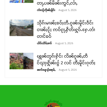
တႃႇပၼ်မိၼ်းဢွင်ႇလၢႆႇ
-
August 5, 2026
ၸၢႆးသႂ်ၸိုၼ်ႈမိူင်း
သိုၵ်းမၢၼ်ႈၶဝ်ႈတီႉၵူၼ်းမိူင်းဝဵင်း
ဝၢၼ်ႈငႂ်ႈ ဢဝ်ၵႂႃႇႁဵတ်းႁူဝ်ႉႁႄႉတၢႆ
တၢင်ၶဝ်
-
August 5, 2026
ယိင်းသဵဝ်ႈၶၢဝ်
ၾူၼ်တူၵ်းႁႅင်း လိၼ်ၵူၼ်ႇတဵ
င်ၺႃးႁိူၼ်းၵွႆ 2 လင် တီႈမိူင်းၵုတ်ႈ
-
August 5, 2026
ၼၢင်းၽူၺ်းၼုမ်ႇ