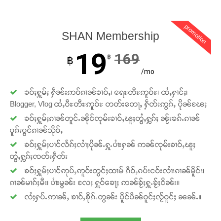
promotion
SHAN Membership
19
169
฿
฿
/mo
ၶဝ်ႈႁူမ်ႈ ႁဵၼ်းဢဝ်ၵၢၼ်ၶၢဝ်ႇ၊ ရေႊတီႊဢူဝ်ႊ၊ ထႆႇႁၢင်ႈ၊
Blogger, Vlog ထႆႇဝီႊတီႊဢူဝ်ႊ တတ်းတေႃႇ ႁဵတ်းဢွၵ်ႇ ပိုၼ်ၽႄႈ
ၶဝ်ႈႁူမ်ႈၵၢၼ်တူင်ႉၼိုင်ၸုမ်းၶၢဝ်ႇၽူႈတွႆႇႁွၵ်ႈ ၼႂ်းၶၵ်ႉၵၢၼ်
ပူၵ်းပွင်ၵၢၼ်သိုဝ်ႇ
ၶဝ်ႈႁူမ်ႈပၢင်လႅၵ်ႈလၢႆႈပိုၼ်ႉႁူႉပၢႆးႁၼ် ဢၼ်ၸုမ်းၶၢဝ်ႇၽူႈ
တွႆႇႁွၵ်ႈၸတ်းႁဵတ်း
ၶဝ်ႈႁူမ်ႈပၢင်ဢုပ်ႇဢူဝ်းတွင်ႈထၢမ် ၵဵဝ်ႇၵပ်းငဝ်းလၢႆးၵၢၼ်မိူင်း၊
ၵၢၼ်မၢၵ်ႈမီး၊ ပၢႆးမွၼ်း လႄႈ ႁူဝ်ၶေႃႈ ဢၼ်ၶႂ်ႈႁူႉၶႂ်ႈငိၼ်း။
လႆႈႁပ်ႉဢၢၼ်ႇ ၶၢဝ်ႇၶိုၵ်ႉတွၼ်း ပိူင်ပဵၼ်ဝူင်ႈလႂ်ဝူင်ႈ ၼၼ်ႉ။