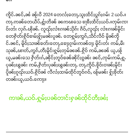
ၸိူင်ႉၼင်ႇၼႆ ၼႂ်းပီ 2024 တေလႆႈတေႃႇသူႈထႅင်ႈပွၵ်ႈၵမ်း 2 ယဝ်ႉ။
ၸႃႉဢၼ်တေယဵပ်ႇႁွႆးတိၼ် ၼဢၽသေ ၶႃၶီႈထႅင်ႈယဝ်ႉ။ၸုမ်းၸၢ
ဝ်းတႆး လုၵ်ႉၽိုၼ်ႉ လူၺ်ႈလၢႆးၵၢၼ်သိုၵ်း ၵဵဝ်ႇလူၺ်ႈ လၢႆးၵၢၼ်မိူင်း
Support SHAN
တေႁဵတ်းႁိုဝ်ၶၢမ်ႈႁႂ်ႈမၼ်းပူၼ်ႉ တေႁူမ်ႈဢွၵ်ႇသဵင်လဵဝ် မိူၼ်ၸိူ
င်ႉၼင်ႇ မိူဝ်ႈသၢၼ်ၶတ်းတေႃႇၶေႃႈၵႂၢမ်းဢၼ်ဝႃႈ မိူင်းတႆး ဢမ်ႇမီး
သုၼ်ႇၽၢတ်ႇဢွၵ်ႇတီႈမိူင်းႁူမ်ႈတုမ်ၼၼ်ႉႁိုဝ် ဢမ်ႇၼၼ် ယူႇၽႂ်
တႃႇႁႂ်ႈသဵင်ၵၢင်ၸႂ်ၵူၼ်းမိူင်း ၵူႈတီႈၵူႈလႅၼ်ပေႃးတေၸွ
တ်ႇ တူဝ်ႈလုမ်ႈၾႃႉၼၼ်ႉ ၶဝ်ႈႁူမ်ႈၵမ်ႉထႅမ် ၸုမ်းၶၢ
ယူႇမၼ်းသေ ႁဵတ်းၵႆႇၼိုင်ႈတူဝ်ၶၼ်ၼိုင်ႈၵွၼ်း ၼင်ႇၸုမ်းဢမ်ႇႁူႉ
ဝ်ႇၽူႈတွႆႇႁွၵ်ႈ လႆႈယူႇၶႃႈဢေႃႈ။
ပုၼ်ႈၽွၼ်း ဢမ်ႇႁဵတ်းပုၼ်ႈၽွၼ်းတႃႇ တႃႇၸိူဝ်ႉၶိူဝ်းဝၢၼ်ႈမိူင်း
ပိူၼ်ႈၵူၺ်းယဝ်ႉႁိုဝ်ၼႆ လီလႆႈထၢမ်ထိုင်တူဝ်ၵဝ်ႇ ၽႂ်မၼ်း ႁႂ်ႈၶိုတ်း
တၼ်းယူႇယဝ်ႉဢေႃႈ။
Donate Now
ဢၢၼ်ႇယဝ်ႉႁူမ်ႈပၼ်တၢင်းႁၼ်ထိုင်တီႈၼႆႈ