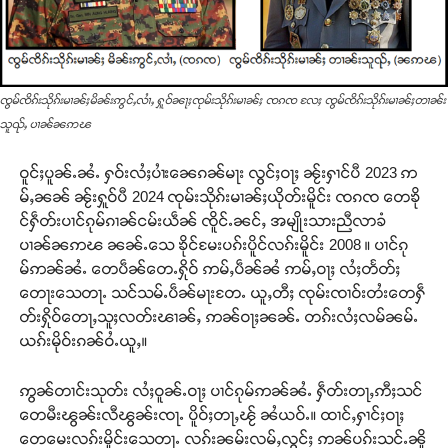
ၸွမ်ၸိၵ်းသိုၵ်းမၢၼ်ႈမိၼ်းဢွင်ႇလၢႆႇ ႁူဝ်ၼႃႈၸုမ်းသိုၵ်းမၢၼ်ႈ ၸၵၸ လႄႈ ၸွမ်ၸိၵ်းသိုၵ်းမၢၼ်ႈတၢၼ်း
သူၺ်ႇ ပၢၼ်ၼဢၽ
ဝူင်ႈပူၼ်ႉၼႆႉ ႁဝ်းလႆႈပၢႆးၼေၵၼ်မႃး လွင်ႈဝႃႈ ၼႂ်းႁၢင်ပီ 2023 ဢ
မ်ႇၼၼ် ၼႂ်းႁူဝ်ပီ 2024 ၸုမ်းသိုၵ်းမၢၼ်ႈယိုတ်းမိူင်း ၸၵၸ တေၶို
င်ႁဵတ်းပၢင်ၵုမ်ၵၢၼ်ငမ်းယဵၼ် ၸိူင်ႉၼင်ႇ အမျိုးသားညီလာခံ
ပၢၼ်ၼဢၽ ၼၼ်ႉသေ ၶိုင်မႄးပၵ်းပိူင်လၵ်းမိူင်း 2008 ။ ပၢင်ၵု
မ်ဢၼ်ၼႆႉ တေပဵၼ်တေႉႁိုဝ် ဢမ်ႇပဵၼ်ၼႆ ဢမ်ႇဝႃႈ လႆႈတႅတ်ႈ
တေႃးသေတႃႉ သင်သမ်ႉပဵၼ်မႃးတႄႉ ယူႇတီႈ ၸုမ်းၸၢဝ်းတႆးတေႁဵ
တ်းႁိုဝ်တေႃႇသူႈလတ်းၽၢၼ်ႇ ဢၼ်ဝႃႈၼၼ်ႉ တၵ်းလႆႈလမ်ၼမ်ႉ
ယၵ်းမိုဝ်းၵၼ်ဝႆႉယူႇ။
ဢွၼ်တၢင်းသုတ်း လႆႈဝူၼ်ႉဝႃႈ ပၢင်ၵုမ်ဢၼ်ၼႆႉ ႁဵတ်းတႃႇဢီႈသင်
တေမီးၽွၼ်းလီၽွၼ်းၸႃႉ ပိူဝ်ႈတႃႇၽႂ် ၼႆယဝ်ႉ။ ထၢင်ႇႁၢင်ႈဝႃႈ
တေမေးလၵ်းမိူင်းသေတႃႉ လၵ်းၼမ်းလမ်ႇလွင်ႈ ဢၼ်ပၵ်းသင်ႉၼိူ