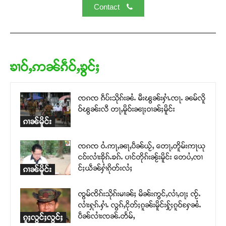
Contact
ၶၢဝ်ႇဢၼ်ၵဵဝ်ႇၶွင်ႈ
ၸၵၸ ၵဵပ်းသိုၵ်းၼႆႉ မီးၽွၼ်းႁၢႆႉၸႃႉ ၼမ်လိူ
ဝ်ၽွၼ်းလီ တႃႇမိူဝ်းၼႃႈဝၢၼ်ႈမိူင်း
ၵၢၼ်မိူင်း
ၸၵၸ ဝႆႉဢႃႇၼႃႇပဵၼ်ယႂ်ႇ တေႃႇတိူမ်းဢႃယု
ငဝ်းလၢႆးၶိုၵ်ႉၶၵ်ႉ ပၢင်တိုၵ်းၼႂ်းမိူင်း တေပႆႇၸၢ
င်ႈယဵၼ်ႁၢႆၵိုတ်းလႆႈ
ၵၢၼ်မိူင်း
ၸွမ်ၸိၵ်းသိုၵ်းမၢၼ်ႈ မိၼ်းဢွင်ႇလၢႆႇဝႃႈ ၸႂ်ႉ
လၢႆးႁုၵ်ႉႁၢႆႉ လွၵ်ႇငိုတ်ႈၵူၼ်းမိူင်းႁႂ်ႈၵူဝ်ႁႄၼႆႉ
ပဵၼ်လၢႆးၸၼ်ႉတႅမ်ႇ
ၵူႈလွင်ႈလွင်ႈ