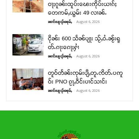
ဝႃႈၵူၼ်းထူပ်းၽေးဢိုပ်းယၢၵ်ႈ
တေဢမ်ႇယွမ်း 49 လၢၼ်ႉ
-
August 6, 2026
ၼၢင်းၽူၺ်းၼုမ်ႇ
ငိုၼ်း 600 သႅၼ်ပျႃး သႂ်ႇဝႆႉၼႂ်းရူ
တ်ႉၵႃးၵေႃႈႁၢႆ
-
August 6, 2026
ၼၢင်းၽူၺ်းၼုမ်ႇ
တူဝ်တႅၼ်းၸုမ်းပျီႇတူႉၸိတ်ႉပဢူ
ဝ်း PNO ၵႂႃႇဝဵင်းပၢင်သၢင်း
-
August 6, 2026
ၼၢင်းၽူၺ်းၼုမ်ႇ