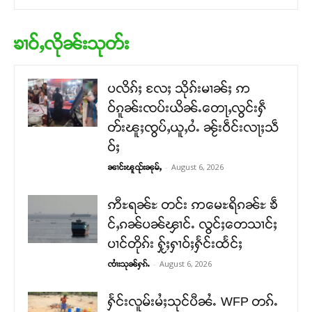
ၶၢဝ်ႇလိုၼ်းသုတ်း
ပလိၵ်ႈ လႄႈ သိုၵ်းမၢၼ်ႈ ဢ
ဝ်ၵူၼ်းၸပ်းယိၼ်ႉတေႃႇလွင်းႁဵ
တ်းၽူႈၸွပ်ႇယူႇဝႆႉ ၼႂ်းဝဵင်းလႃႈသဵ
ဝ်ႈ
-
August 6, 2026
ၼၢင်းၽူၺ်းၼုမ်ႇ
ဢီႊရၼ်ႊ တင်း ဢမေႊရိၵၼ်ႊ ၶဵ
င်ႇၵၼ်ပၼ်ၾၢင်ႉ လွင်ႈတေသၢင်ႈ
ပၢင်တိုၵ်း ႁႂ်ႈႁၢဝ်ႈႁႅင်းထႅင်ႈ
-
August 6, 2026
ၸၢႆးသုၼ်ႁၵ်ႉ
ႁႅင်းလူမ်းမႆႈသုင်ပီၼႆႉ WFP တၵ်ႉ