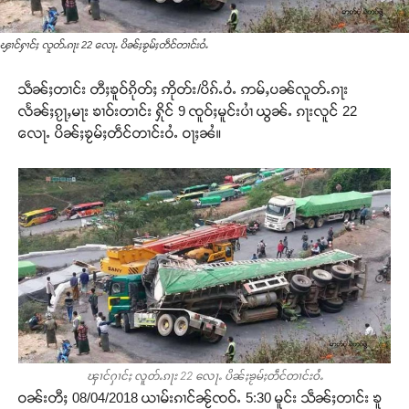
ၾၢင်ႁၢင်ႈ လူတ်ႉၵႃး 22 လေႃႉ ပိၼ်ႈၶႂမ်ႈတဵင်တၢင်းဝႆႉ
သဵၼ်ႈတၢင်း တီႈၶူဝ်ၵိုတ်ႈ ဢိုတ်း/ပိၵ်ႉဝႆႉ ဢမ်ႇပၼ်လူတ်ႉၵႃး
လႅၼ်ႈၵႂႃႇမႃး ၶၢဝ်းတၢင်း ႁိုင် 9 ၸူဝ်ႈမူင်းပၢႆ ယွၼ်ႉ ၵႃးလူင် 22
လေႃႉ ပိၼ်ႈၶႂမ်ႈတဵင်တၢင်းဝႆႉ ဝႃႈၼႆ။
ၾၢင်ႁၢင်ႈ လူတ်ႉၵႃး 22 လေႃႉ ပိၼ်ႈၶႂမ်ႈတဵင်တၢင်းဝႆႉ
ဝၼ်းတီႈ 08/04/2018 ယၢမ်းၵၢင်ၼႂ်ၸဝ်ႉ 5:30 မူင်း သဵၼ်ႈတၢင်း ၶူ