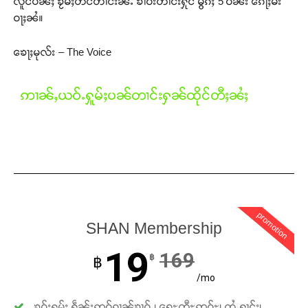
လူင်ပိၼ်ႈ ၶႂမ်ႈတဵင်တၢင်းၼႆႉ ၶၢဝ်းတၢင်းႁိုင် မွၵ်ႈ 5 ဝၼ်း ၵေႃႈမီး
ဝႃႈၼႆ။
ၶေႃႈမုလ်း – The Voice
ဢၢၼ်ႇယဝ်ႉႁူမ်ႈပၼ်တၢင်းႁၼ်ထိုင်တီႈၼႆႈ
promotion
SHAN Membership
Support SHAN
19
169
฿
฿
တႃႇႁႂ်ႈသဵင်ၵၢင်ၸႂ်ၵူၼ်းမိူင်း ၵူႈတီႈၵူႈလႅၼ်ပေႃးတေၸွ
/mo
တ်ႇ တူဝ်ႈလုမ်ႈၾႃႉၼၼ်ႉ ၶဝ်ႈႁူမ်ႈၵမ်ႉထႅမ် ၸုမ်းၶၢ
ဝ်ႇၽူႈတွႆႇႁွၵ်ႈ လႆႈယူႇၶႃႈဢေႃႈ။
ၶဝ်ႈႁူမ်ႈ ႁဵၼ်းဢဝ်ၵၢၼ်ၶၢဝ်ႇ၊ ရေႊတီႊဢူဝ်ႊ၊ ထႆႇႁၢင်ႈ၊