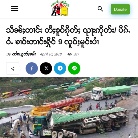
Donate
သဵၼ်ႈတၢင်း တီႈၶူဝ်ၵိုတ်ႈ ၺႃးဢိုတ်း/ ပိၵ်ႉ
ဝႆႉ ၶၢဝ်းတၢင်းႁိုင် 9 ၸူဝ်ႈမူင်းပၢႆ
April 10, 2018
387
By
ၸၢႆးယွတ်ႈၶမ်း