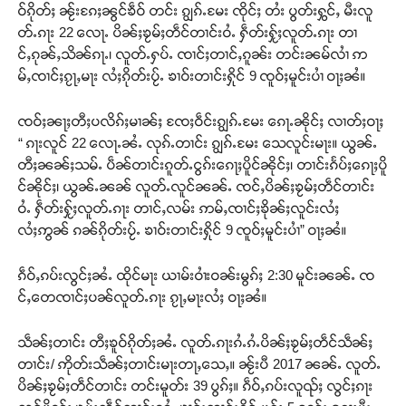
ဝ်ၵိုတ်ႈ ၼႂ်းၵႄႈၼွင်ၶဵဝ် တင်း ၵျွၵ်ႉမႄး ၸိုင်ႈ တႆး ပွတ်းႁွင်ႇ မီးလူ
တ်ႉၵႃး 22 လေႃႉ ပိၼ်ႈၶႂမ်ႈတဵင်တၢင်းဝႆႉ ႁဵတ်းႁႂ်ႈလူတ်ႉၵႃး တၢ
င်ႇၵုၼ်ႇသိၼ်ၵႃႉ၊ လူတ်ႉႁပ်ႉ ၸၢင်ႈတၢင်ႇၵူၼ်း တင်းၼမ်လၢႆ ဢ
မ်ႇၸၢင်ႈၵႂႃႇမႃး လႆႈၵိုတ်းပႂ်ႉ ၶၢဝ်းတၢင်းႁိုင် 9 ၸူဝ်ႈမူင်းပၢႆ ဝႃႈၼႆ။
ၸဝ်ႈၼႃႈတီႈပလိၵ်ႈမၢၼ်ႈ ၸႄႈဝဵင်းၵျွၵ်ႉမႄး ၵေႃႉၼိုင်ႈ လၢတ်ႈဝႃႈ
“ ၵႃးလူင် 22 လေႃႉၼႆႉ လုၵ်ႉတၢင်း ၵျွၵ်ႉမႄး သေလူင်းမႃး။ ယွၼ်ႉ
တီႈၼၼ်ႈသမ်ႉ ပဵၼ်တၢင်းၵူတ်ႉငွၵ်းၵေႃႈပိူင်ၼိုင်ႈ၊ တၢင်းၵႅပ်ႈၵေႃႈပိူ
င်ၼိုင်ႈ၊ ယွၼ်ႉၼၼ် လူတ်ႉလူင်ၼၼ်ႉ ၸင်ႇပိၼ်ႈၶႂမ်ႈတဵင်တၢင်း
ဝႆႉ ႁဵတ်းႁႂ်ႈလူတ်ႉၵႃး တၢင်ႇလမ်း ဢမ်ႇၸၢင်ႈၶိုၼ်ႈလူင်းလႆႈ
လႆႈဢွၼ် ၵၼ်ၵိုတ်းပႂ်ႉ ၶၢဝ်းတၢင်းႁိုင် 9 ၸူဝ်ႈမူင်းပၢႆ” ဝႃႈၼႆ။
ၵဵဝ်ႇၵပ်းလွင်ႈၼႆႉ ထိုင်မႃး ယၢမ်းဝၢႆးဝၼ်းမွၵ်ႈ 2:30 မူင်းၼၼ်ႉ ၸ
င်ႇတေၸၢင်ႈပၼ်လူတ်ႉၵႃး ၵႂႃႇမႃးလႆႈ ဝႃႈၼႆ။
သဵၼ်ႈတၢင်း တီႈၶူဝ်ၵိုတ်ႈၼႆႉ လူတ်ႉၵႃးၵႆႉၵႆႉပိၼ်ႈၶႂမ်ႈတဵင်သဵၼ်ႈ
တၢင်း/ ဢိုတ်းသဵၼ်ႈတၢင်းမႃးတႃႇသေႇ။ ၼႂ်းပီ 2017 ၼၼ်ႉ လူတ်ႉ
ပိၼ်ႈၶႂမ်ႈတဵင်တၢင်း တင်းမူတ်း 39 ပွၵ်ႈ။ ၵဵဝ်ႇၵပ်းလူၺ်ႈ လွင်ႈၵႃး