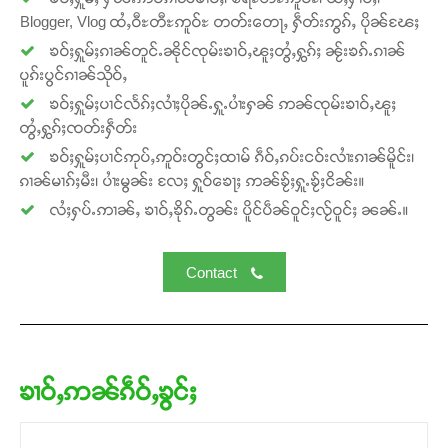
Blogger, Vlog ထႆႇဝီႊတီႊဢူဝ်ႊ တတ်းတေႃႇ ႁဵတ်းဢွၵ်ႇ ပိုၼ်ၽႄႈ
ၶဝ်ႈႁူမ်ႈၵၢၼ်တူင်ႉၼိုင်ၸုမ်းၶၢဝ်ႇၽူႈတွႆႇႁွၵ်ႈ ၼႂ်းၶၵ်ႉၵၢၼ်
Donate Now
ပူၵ်းပွင်ၵၢၼ်သိုဝ်ႇ
ၶဝ်ႈႁူမ်ႈပၢင်လႅၵ်ႈလၢႆႈပိုၼ်ႉႁူႉပၢႆးႁၼ် ဢၼ်ၸုမ်းၶၢဝ်ႇၽူႈ
တွႆႇႁွၵ်ႈၸတ်းႁဵတ်း
ၶဝ်ႈႁူမ်ႈပၢင်ဢုပ်ႇဢူဝ်းတွင်ႈထၢမ် ၵဵဝ်ႇၵပ်းငဝ်းလၢႆးၵၢၼ်မိူင်း၊
ၵၢၼ်မၢၵ်ႈမီး၊ ပၢႆးမွၼ်း လႄႈ ႁူဝ်ၶေႃႈ ဢၼ်ၶႂ်ႈႁူႉၶႂ်ႈငိၼ်း။
လႆႈႁပ်ႉဢၢၼ်ႇ ၶၢဝ်ႇၶိုၵ်ႉတွၼ်း ပိူင်ပဵၼ်ဝူင်ႈလႂ်ဝူင်ႈ ၼၼ်ႉ။
Contact
ၶၢဝ်ႇဢၼ်ၵဵဝ်ႇၶွင်ႈ