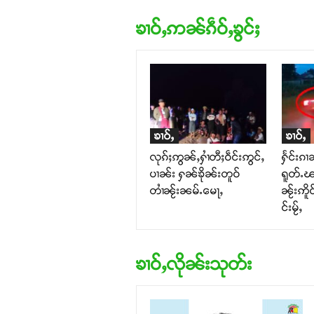
ၶၢဝ်ႇဢၼ်ၵဵဝ်ႇၶွင်ႈ
ၶၢဝ်ႇ
ၶၢဝ်ႇ
လုၵ်ႈဢွၼ်ႇႁၢႆတီႈဝဵင်းဢွင်ႇ
ႁႅင်းၵ
ပၢၼ်း ႁၼ်ၶိုၼ်းတူဝ်
ရူတ်ႉၽ
တၢႆၼႂ်းၼမ်ႉမေႃႇ
ၼႂ်းဢိူ
င်းမႂ်ႇ
ၶၢဝ်ႇလိုၼ်းသုတ်း