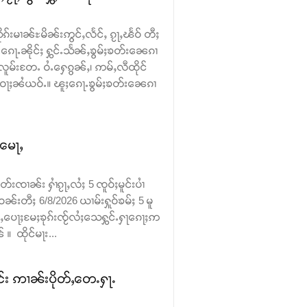
ုၵ်းမၢၼ်ႊမိၼ်းဢွင်ႇလႅင်ႇ ၵႂႃႇၽႅဝ် တီႈ
ေႃႉၼိုင်ႈ ႁွင်ႉသႅၼ်ႇၶွမ်ႈၶတ်း​​ၼေၵၢ
လူမ်းတႄႉ ဝႆႉ​​ႁေၵွၼ်ႇ၊ ဢမ်ႇလီထိုင်
း ဝႃႈၼႆယဝ်ႉ။ ၽူႈ​​ၵေႃႉၶွမ်ႈၶတ်း​​ၼေၵၢ
ႉမေႃႇ
းၸၢၼ်း ႁၢႆၵႂႃႇလႆႈ 5 ၸူဝ်ႈမူင်းပၢႆ
ဝၼ်းတီႈ 6/8/2026 ယၢမ်းႁူဝ်ၶမ်ႈ 5 မူ
ဝ်ႇပေႃႈမႄႈၶုၵ်းၸႂ်လႆႈသေႁွင်ႉႁႃၵေႃႈဢ
 ထိုင်မႃး...
င်း ဢၢၼ်းပိုတ်ႇတေႉႁႃႉ