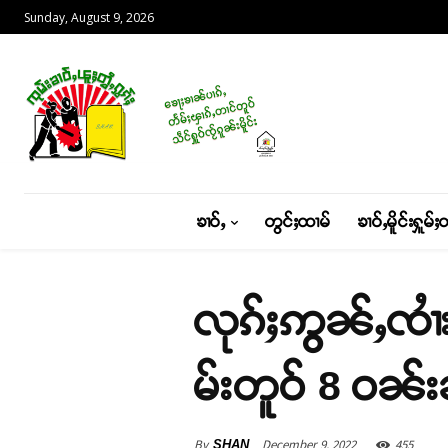
Sunday, August 9, 2026
ၶၢဝ်ႇ
တွင်ႈထၢမ်
ၶၢဝ်ႇမိူင်းႁူမ်ႈ
လုၵ်ႈဢွၼ်ႇၸၢႆ
မ်းတူဝ် 8 ဝၼ်
By
December 9, 2022
455
SHAN