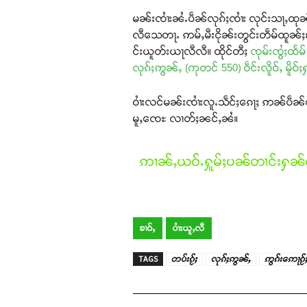
မၼ်းၸၢႆးၼႆႉပဵၼ်လုၵ်ႈၸၢႆး လုင်းသႃႇထုၼ်း
လီသေတႃႉ ဢမ်ႇမီးငိုၼ်းတွင်းတဵမ်ထူၼ်ႈလ
င်းယူတ်းယႃလီလီ။ ထိုင်တီႈ
ၸုမ်းၸွႆႈထႅမ
လုၵ်ႈဢွၼ်ႇ (ကုတင် 550) ဝဵင်းလိူဝ်ႇ မိူဝ်ႈ
ဝၢႆးလင်မၼ်းၸၢႆးလူႉသဵင်ႈၵေႃႈ ဢၼ်ပဵၼ်ပေ
မူႇၸေႊ လၢတ်ႈၼင်ႇၼႆ။
ဢၢၼ်ႇယဝ်ႉႁူမ်ႈပၼ်တၢင်းႁၼ်ထ
ၶၢဝ်ႇ
ပၢႆးယူႇလီ
TAGS
တပ်းၵႂ်ႈ
လုၵ်ႈဢွၼ်ႇ
ဢွၵ်းဢေႃၵႂ်