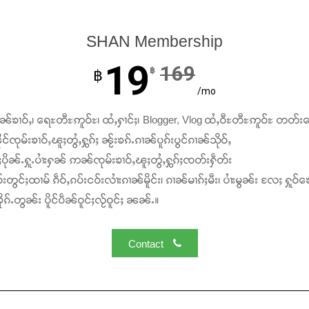
SHAN Membership
19
169
฿
฿
/mo
ၢၼ်ၶၢဝ်ႇ၊ ရေႊတီႊဢူဝ်ႊ၊ ထႆႇႁၢင်ႈ၊ Blogger, Vlog ထႆႇဝီႊတီႊဢူဝ်ႊ တတ်း
င်ၸုမ်းၶၢဝ်ႇၽူႈတွႆႇႁွၵ်ႈ ၼႂ်းၶၵ်ႉၵၢၼ်ပူၵ်းပွင်ၵၢၼ်သိုဝ်ႇ
ႆႈပိုၼ်ႉႁူႉပၢႆးႁၼ် ဢၼ်ၸုမ်းၶၢဝ်ႇၽူႈတွႆႇႁွၵ်ႈၸတ်းႁဵတ်း
်းတွင်ႈထၢမ် ၵဵဝ်ႇၵပ်းငဝ်းလၢႆးၵၢၼ်မိူင်း၊ ၵၢၼ်မၢၵ်ႈမီး၊ ပၢႆးမွၼ်း လႄႈ ႁူဝ်ၶေ
ၵ်ႉတွၼ်း ပိူင်ပဵၼ်ဝူင်ႈလႂ်ဝူင်ႈ ၼၼ်ႉ။
Contact