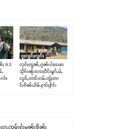
ၵူႈလွင်ႈလွင်ႈ
ၼ်ႈ 6.3
လုၵ်ႈဢွၼ်ႇၵူၼ်းပၢႆႈၽေး
်ႇ
သိုၵ်းၼႂ်းၸႄႈဝဵင်းမွၵ်ႇမႆႇ
လၢႆး
လူဝ်ႇတၢင်းၵမ်ႉၸွႆႈတၢ
င်းၵိၼ်ယႅမ်ႉႁၢဝ်ႈႁႅင်း
ၵႂႃႇၸွမ်းႁွႆႈမၼ်းၶိုၼ်း