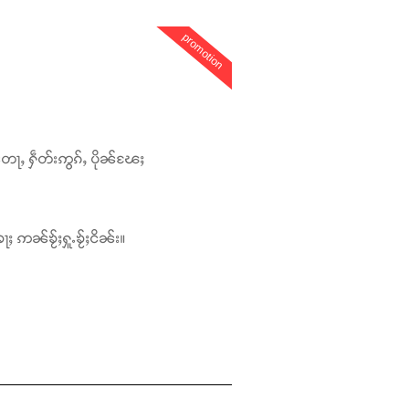
promotion
တေႃႇ ႁဵတ်းဢွၵ်ႇ ပိုၼ်ၽႄႈ
ႃႈ ဢၼ်ၶႂ်ႈႁူႉၶႂ်ႈငိၼ်း။