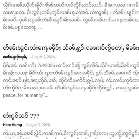
သိုၵ်းမၢၼ်ႈယိုတ်းမိူင်း ၶိၼ်ၸတ်းပၢင်လိူၵ်ႈတင်ႈယဝ်ႉ မီးမႃးသၽႃး ။
သၽႃးတႄႉ မီးလွင်ႈဢုပ်ႇဢူဝ်းၵၼ်မႃးလၢႆၶၵ်ႉလၢႆတွၼ်ႈ ။ တႅၼ်း ၽွင်းၸိ
မ်းၼင်ႇ ပုၼ်ႈၽွၼ်းတႅၼ်းၽွင်းမီးၼၼ်ႉ ဢွၼ်ၵၼ်တၢင်ႇၶေႃႈထၢမ်လႄ
ဝ်းၼႆႉမႃးသေတႃႉ ...
တႅၼ်းၽွင်းထႆးၵေႃႉၼိုင်ႈ သႅၼ်ႇႁွင်ႉၼႄၵၢင်ၸႂ်တေႃႇ မိၼ်း
-
August 7, 2026
ၼၢင်းၽူၺ်းၼုမ်ႇ
မိူဝ်ႈၼႆႉ ဝၼ်းတီႈ 7/8/2026 ယၢမ်းၵၢင်ၼႂ် ၸွမ်ၸိၵ်းသိုၵ်းမၢၼ်ႈမိၼ်းဢွင်ႇ
မ်ႈၼႂ်းသၽႃး မိူင်းထႆး ၺႃးတႅၼ်းၽွင်းၵေႃႉၼိုင်ႈ ႁွင်ႉသႅၼ်ႇၼႄၵၢင် ၸႂ်
တင်းၼမ် ၾၢႆႇၼႃႈသိုဝ်ႇၶၢဝ်ႇ ထိုင်တီႈပလိၵ်ႈႁူမ်ႇလူမ်ႈ လႆႈလၢၵ်ႈတူဝ်ၸၼ်
တ်ႈထိုင်လုမ်းသၽႃးၼၼ်ႉ တႅၼ်းၽွင်းၵေႃႉၼိုင်ႈၸိုဝ်ႈႁွင်ႉ ဢၼုသွၼ်ႊ ထ
peace, for humanity"...
တႆးၵူဝ်သင် ???
-
August 7, 2026
Hom Hurng
လႆႈယူႇၼႂ်းဝၢၼ်ႈမိူင်းဢၼ်ဢမ်ႇမီးလွင်ႈထၢင်ႇႁၢင်ႈလႄႈ ယူႇတႂ်ႈလူင်ပွင