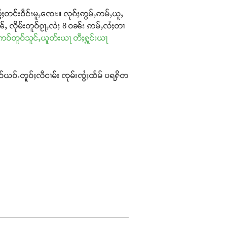
ွႆႈတင်းဝဵင်းမူႇၸေႊ။ လုၵ်ႈဢွမ်ႇဢမ်ႇယူႇ
ႇ လိုမ်းတူဝ်ၵႂႃႇလႆႈ 8 ဝၼ်း ဢမ်ႇလႆႈတၢ
ႆႈဢဝ်တူဝ်သူင်ႇယူတ်းယႃ တီႈႁူင်းယႃ
ဝ်ယဝ်ႉတူဝ်ႈလီငၢမ်း ၸုမ်းၸွႆႈထႅမ် ပရႁိတ