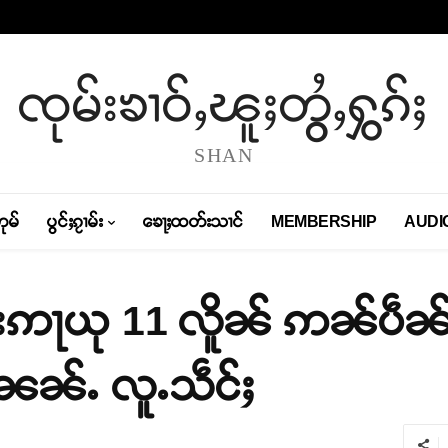
ၸုမ်းၶၢဝ်ႇၽူႈတွႆႇႁွၵ်ႈ
SHAN
တုမ်
ပွင်ႈၵႂၢမ်း
ၶေႃႈထတ်းသၢင်
MEMBERSHIP
AUDI
းဢႃယု 11 လိူၼ် ဢၼ်ပဵၼ်ဢ
းၼၼ်ႉ လူႉသဵင်ႈ