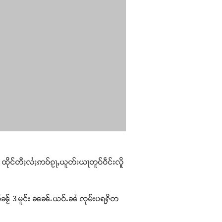
 ထိုင်တီႈလႆႈဢဝ်ၵႂႃႇယူတ်းယႃတူဝ်ဝဵင်းလိူ
ဝ်ၼႂ် 3 မူင်း ၼၼ်ႉယဝ်ႉၼႆ ၸုမ်းပရႁိတ