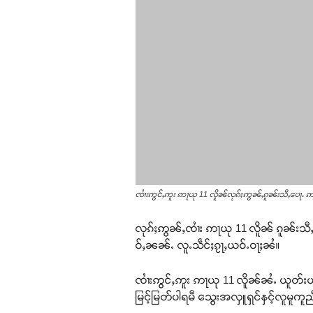
ၸၢႆးဢွင်ႇဢူး ဢႃယု 11 လိူၼ်လုၵ်ႈဢွၼ်ႇၵူၼ်းသီႇပေႃႉ 
လုၵ်ႈဢွၼ်ႇၸၢႆး ဢႃယု 11 လိူၼ် ၵူၼ်းသီႇ
ဝ်ႇၼၼ်ႉ လူႉသဵင်ႈၵႂႃႇယဝ်ႉဝႃႈၼႆ။
ၸၢႆးဢွင်ႇဢူး ဢႃယု 11 လိူၼ်ၼႆႉ ယူတ်းယ
မြင့်မြတ်ပါရမီ သွေးအလှူရှင်နှင့်လူမူ