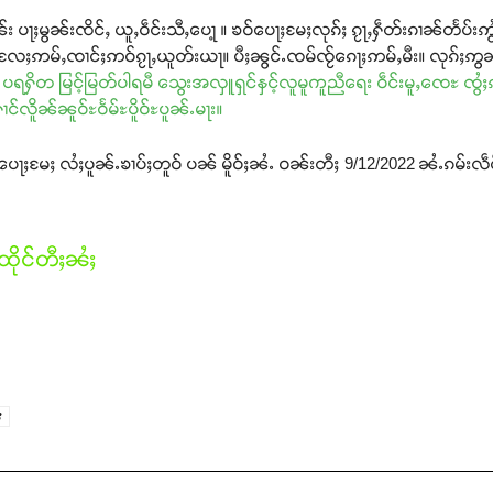
 ပႃႈမွၼ်းၸိင်ႇ ယူႇဝဵင်းသီႇပေႃ့ ။ ၶဝ်ပေႃႈမႄႈလုၵ်ႈ ၵႂႃႇႁဵတ်းၵၢၼ်တႅပ်းဢ
ႄႈဢမ်ႇၸၢင်ႈဢဝ်ၵႂႃႇယူတ်းယႃ။ ပီႈၼွင်ႉၸမ်ၸႂ်ၵေႃႈဢမ်ႇမီး။ လုၵ်ႈဢွၼ်
် ပရႁိတ မြင့်မြတ်ပါရမီ သွေးအလှူရှင်နှင့်လူမူကူညီရေး ဝဵင်းမူႇၸေႊ ၸွ
ႁၢင်လိူၼ်ၼူဝ်ႊဝႅမ်ႊပိူဝ်ႊပူၼ်ႉမႃး။
ႃႈမႄႈ လႆႈပူၼ်ႉၶၢပ်ႈတူဝ် ပၼ် မိူဝ်ႈၼႆႉ ဝၼ်းတီႈ 9/12/2022 ၼႆႉၵမ်းလဵ
ိုင်တီႈၼႆႈ
ႈ