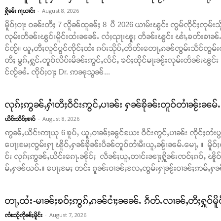
-
August 8, 2026
ႁိုၼ်း ၵႃယၢင်း
မိူဝ်ႈဝႃး ဝၼ်းတီႈ 7 လိူၼ်ထူၼ်ႈ 8 ပီ 2026 ယၢမ်းၽွင်း ၸွမ်ၸိုင်ႈၸုမ်းသိ
လုမ်းတႅၼ်းၽွင်းမိူင်းထႆးၼၼ်ႉ လႆႈၺႃးၽူႈ တႅၼ်းၽွင်း ၽၢႆႇၶတ်းၶၢၼ်ႉ​​ၵ
င်ၸႂ်။ ယူႇတီႈလူင်ပွင်ၸိုင်ႈထႆး ၵပ်းသိုပ်ႇတိတ်း​​တေႃႇၵၼ်ၸွမ်းသဵင်ၸွမ်း
တီႈ မွၵ်ႇႁွင်ႉတူဝ်လိပ်းမိၼ်းဢွင်ႇလႅင်ႇ ၶဝ်ႈထိုင်မႃးၼႂ်းလုမ်းတႅၼ်းၽွင်
င်ၸႂ်ၼႆႉ ၸိုဝ်ႈဝႃႈ Dr. ဢၼုသွၼ်...
လုၵ်ႈဢွၼ်ႇႁၢႆတီႈဝဵင်းဢွင်ႇပၢၼ်း ႁၼ်ၶိုၼ်းတူဝ်တၢႆၼႂ်းၼမ်
-
August 8, 2026
ယိင်းသဵဝ်ႈၶၢဝ်
ဢွၼ်ႇယိင်းဢႃယု 6 ၶူပ်ႇ ယူႇဝၢၼ်ႈၼွင်ယႄး ဝဵင်းဢွင်ႇပၢၼ်း ၸိုင်ႈတႆးပွတ်
ပေႃႈမႄႈၸွမ်းႁႃ ၽိူဝ်ႇႁၼ်ၶိုၼ်းပဵၼ်တူဝ်တၢႆမီးယူႇၼႂ်းၼမ်ႉမေႃႇ ။ မိူဝ်ႈ
င်း လုၵ်ႈဢွၼ်ႇယိင်းၵေႃႉၼိုင်ႈ လဵၼ်ႈယူႇတၢင်းၼႃႈႁိူၼ်းၸဝ်ႈၵဝ်ႇ ၽိူ
မ်ႇႁၼ်ယဝ်ႉ။ ပေႃႈမႄႈ တင်း ၵူၼ်းဝၢၼ်ႈလႄႇၸွမ်းႁႃၼႂ်းဝၢၼ်ႈဢမ်ႇႁၼ် ။
တႃႇထႆး-မၢၼ်ႈၶဝ်ႈဢွၵ်ႇၵၼ်ငၢႆႈၼၼ်ႉ ၵဵတ်ႉလၢၼ်ႇတီႈႁူဝ်မိူ
-
August 7, 2026
ၸၢႆးသႂ်ၸိုၼ်ႈမိူင်း