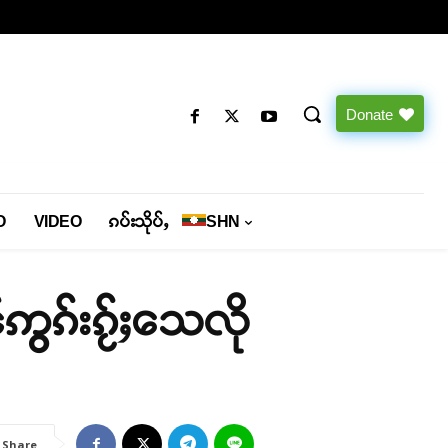
Donate
O
VIDEO
ၵပ်းသိုပ်ႇ
SHN
ွၵ်းၵႂ်ႈသေလို
Share