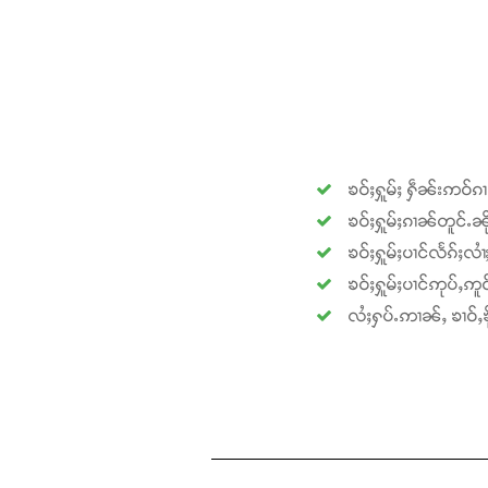
ၶဝ်ႈႁူမ်ႈ ႁဵၼ်းဢဝ်ၵ
ၶဝ်ႈႁူမ်ႈၵၢၼ်တူင်ႉၼို
ၶဝ်ႈႁူမ်ႈပၢင်လႅၵ်ႈလၢ
ၶဝ်ႈႁူမ်ႈပၢင်ဢုပ်ႇဢူဝ
လႆႈႁပ်ႉဢၢၼ်ႇ ၶၢဝ်ႇၶို