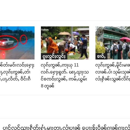
ၵူႈလွင်ႈလွင်ႈ
ၶၢဝ်ႇ
ၢၼ်တႆးမဝ်းလဝ်ႈႁေႃႈ
လုၵ်ႈဢွၼ်ႇဢႃယု 11
လုၵ်ႈဢွၼ်ႇမိူင်းမၢ
ႃႇလုၵ်ႈဢွၼ်ႇတၢႆ
လၵ်ႉႁေႃႈရူတ်ႉ ၽႃႇၺႃးသ
လၢၼ်ႉပၢႆ သုမ်းသုၼ
င်ႇပႃႇလႅတ်ႇ ဝဵင်းၵဵ
င်ၶၸဝ်ႈလွၼ်ႇ ဢမ်ႇယွမ်း
လႆႈႁဵၼ်းသွၼ်လိၵ်ႈ
8 တူၼ်
ပၢင်လူင်ၺႃးႁဵတ်းႁၢႆႉမႃးတႃႉလၢႆပၢၼ် ​​ပေႃးၶႂ်ႈပဵၼ်ၵၢၼ်ၵႃႈလႆႈ