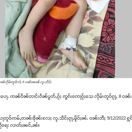
ဢၼ်လိုမ်းတူဝ်လႆႈ 8 ဝၼ်းၼၼ်ႉလူႉသဵင်ႈ
ပေႃႉ ဢၼ်ပဵၼ်တၢင်းပဵၼ်ပွတ်ႇၵႂ်ႈ ဢွၵ်းဢေႃၵႂ်ႈသေ လိုမ်းတူဝ်ၵႂႃႇ 8 ဝၼ်း
ႃတူဝ်ဢမ်ႇတၼ်းၶိုၼ်းလႄႈ လူႉသဵင်ႈၵႂႃႇမိူဝ်ႈၼႆႉ ဝၼ်းတီႈ 9/12/2022 ႁူ
ကူညီရေး လၢတ်ႈၼင်ႇၼႆ။