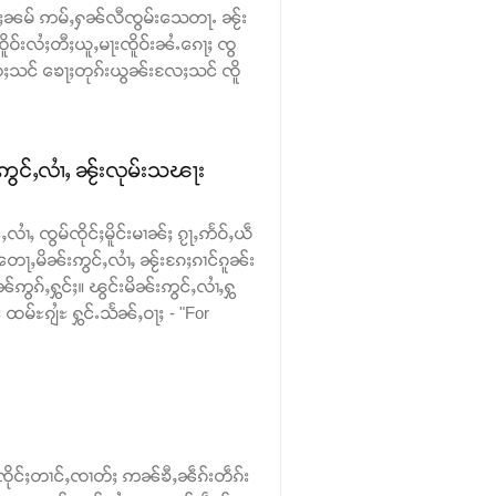
 ၵမ်ႈၼမ် ဢမ်ႇႁၼ်လီၸွမ်းသေတႃႉ ၼႂ်း
ူဝ်းလႆႈတီႈယူႇမႃးၸိူဝ်းၼႆႉၵေႃႈ ၸွ
ႈသင် ၶေႃႈတုၵ်းယွၼ်းလႄႈသင် ၸိူ
ဢွင်ႇလၢႆႇ ၼႂ်းလုမ်းသၽႃး
လၢႆႇ ၸွမ်ၸိုင်ႈမိူင်းမၢၼ်ႈ ၵႂႃႇဢႅဝ်ႇယဵ
တေႃႇမိၼ်းဢွင်ႇလၢႆႇ ၼႂ်းၵႄႈၵၢင်ၵူၼ်း
ဢွၵ်ႇႁွင်ႈ။ ၽွင်းမိၼ်းဢွင်ႇလၢႆႇႁွ
မ်ႊၵျႆႊ ႁွင်ႉသႅၼ်ႇဝႃႈ - "For
်ၸိုင်ႈတၢင်ႇၸၢတ်ႈ ဢၼ်ၶီႇၼဵၵ်းတဵၵ်း