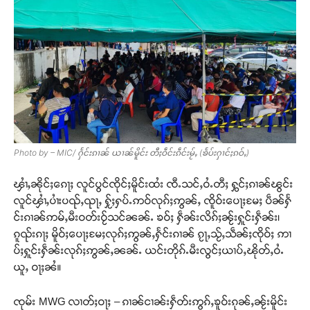
Photo by – MIC/ ႁႅင်းၵၢၼ် ယၢၼ်မိူင်း တီႈဝဵင်းၵဵင်းမႂ်ႇ (ၶႅပ်းႁၢင်ႈၵဝ်ႇ)
ၾၢႆႇၼိုင်ႈၵေႃႈ လူင်ပွင်ၸိုင်ႈမိူင်းထႆး ၸီႉသင်ႇဝႆႉတီႈ ႁွင်ႈၵၢၼ်ၽွင်း
လူင်ၾၢႆႇပၢႆးပၺ်ႇၺႃႇ ႁႂ်ႈႁပ်ႉဢဝ်လုၵ်ႈဢွၼ်ႇ ၸိူဝ်းပေႃႈမႄႈ ပဵၼ်ႁႅ
င်းၵၢၼ်ဢမ်ႇမီးဝတ်းဝႂ်သင်ၼၼ်ႉ ၶဝ်ႈ ႁဵၼ်းလိၵ်ႈၼႂ်းႁူင်းႁဵၼ်း၊
ၵူၺ်းၵႃႈ မိူဝ်ႈပေႃႈမႄႈလုၵ်ႈဢွၼ်ႇႁႅင်းၵၢၼ် ၵႂႃႇသႂ်ႇသဵၼ်ႈၸိုဝ်ႈ ဢၢ
ပ်ႈႁူင်းႁဵၼ်းလုၵ်ႈဢွၼ်ႇၼၼ်ႉ ယင်းတိုၵ်ႉမီးလွင်ႈယၢပ်ႇၽိုတ်ႇဝႆႉ
ယူႇ ဝႃႈၼႆ။
ၸုမ်း MWG လၢတ်ႈဝႃႈ – ၵၢၼ်ငၢၼ်းႁဵတ်းဢွၵ်ႇၶူဝ်းၵုၼ်ႇၼႂ်းမိူင်း