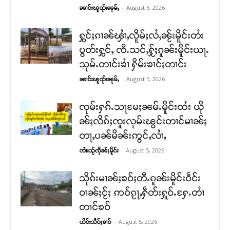
-
August 6, 2026
ၼၢင်းၽူၺ်းၼုမ်ႇ
ႁွင်ႈၵၢၼ်ၾၢႆႇလိူမ်ႈလႆႇၼႂ်းမိူင်းတႆး
ပွတ်းႁွင်ႇ ၸီႉသင်ႇႁႂ်ႈၵူၼ်းမိူင်းယႃႉ
သုမ်ႉတၢင်းၶၢႆ ႁိမ်းၶၢင်ႈတၢင်း
-
August 5, 2026
ၼၢင်းၽူၺ်းၼုမ်ႇ
ၸုမ်းႁၵ်ႉသႃမႄႈၼမ်ႉမိူင်းထႆး ယို
ၼ်ႈလိၵ်ႈၸူးလုမ်းၽွင်းတၢင်မၢၼ်ႈ
တႃႇပၼ်မိၼ်းဢွင်ႇလၢႆႇ
-
August 5, 2026
ၸၢႆးသႂ်ၸိုၼ်ႈမိူင်း
သိုၵ်းမၢၼ်ႈၶဝ်ႈတီႉၵူၼ်းမိူင်းဝဵင်း
ဝၢၼ်ႈငႂ်ႈ ဢဝ်ၵႂႃႇႁဵတ်းႁူဝ်ႉႁႄႉတၢႆ
တၢင်ၶဝ်
-
August 5, 2026
ယိင်းသဵဝ်ႈၶၢဝ်