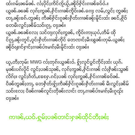
ထႆးၵမ်ႈၼမ်ၼႆႉ လႆႈပိုင်ႈဢိင်ၸႂ်ယႂ်ႇၼိူဝ်ႁႅင်းၵၢၼ်ၶဝ်ဝႆႉ။
ယွၼ်ႉၼၼ် လုၵ်ႈဢွၼ်ႇႁႅင်းၵၢၼ်ၸိူဝ်းၼႆႉၵေႃႈ လမ်ႇလွင်ႈ တွၼ်ႈ
တႃႇၼႂ်းၶၵ်ႉတွၼ်ႈ ဢဵၼ်ႁႅင်းၵူၼ်းႁဵတ်းၵၢၼ်ၼႂ်းမိူင်းထႆး ၼင်ႇႁိုဝ်
တေမီးလွင်ႈၼိမ်သဝ်းၵႂႃႇ ဝႃႈၼႆ။
ယွၼ်ႉၼၼ်လႄႈ သင်ဝႃႈလုၵ်ႈဢွၼ်ႇ ၸိူဝ်းဢႃယုပႆႇတဵမ် ထို
င်ၵႂႃႇၼႂ်းတူင်ႇဝူင်းႁဵတ်းၵၢၼ်ၸိုင် တေၸၢင်ႈမီးၽွၼ်းတုမ်ႉယွၼ်ႈ
ၼိူဝ်ၾၢင်ႁၢင်ႈၵၢၼ်ပၢႆးမၢၵ်ႈမီးမိူင်းထႆး ဝႃႈၼႆ။
ယူႇတီႈၸုမ်း MWG လႆႈတုၵ်းယွၼ်းဝႆႉ ႁႂ်ႈလူင်ပွင်ၸိုင်ႈထႆး ယုၵ်ႉ
မုၼ်းပၵ်းပိူင် လွင်ႈပၼ်သုၼ်ႇ လုၵ်ႈဢွၼ်ႇႁႅင်းၵၢၼ် လႆႈႁဵၼ်းသွၼ်
လိၵ်ႈ။ လွင်ႈၵႅတ်ႇၶႄႁႄႉၵင်ႈပၼ် လုၵ်ႈဢွၼ်ႇႁႅင်းၵၢၼ်ၶဝ်ၼႆႉ
ပဵၼ်တွၼ်ႈတႃႇ တေႁဵတ်းႁႂ်ႈဢဵၼ်ႁႅင်းၵူၼ်းႁဵတ်းၵၢၼ် မီးလွင်ႈၼိမ်
သဝ်းလႄႈ ပဵၼ်ၵၢၼ်လူင်းတိုၼ်းလၢင်း တႃႇၵၢၼ်ပၢႆးမၢၵ်ႈမီးၵူၺ်း
ဝႃႈၼႆ။
ဢၢၼ်ႇယဝ်ႉႁူမ်ႈပၼ်တၢင်းႁၼ်ထိုင်တီႈၼႆႈ