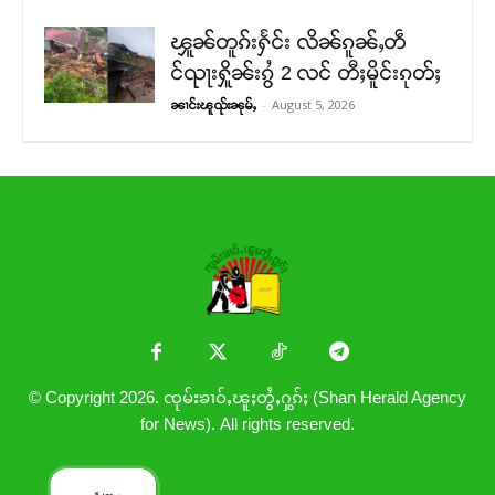
ၾူၼ်တူၵ်းႁႅင်း လိၼ်ၵူၼ်ႇတဵ
င်ၺႃးႁိူၼ်းၵွႆ 2 လင် တီႈမိူင်းၵုတ်ႈ
-
August 5, 2026
ၼၢင်းၽူၺ်းၼုမ်ႇ
© Copyright 2026. ၸုမ်းၶၢဝ်ႇၽူႈတွႆႇႁွၵ်ႈ (Shan Herald Agency
for News). All rights reserved.