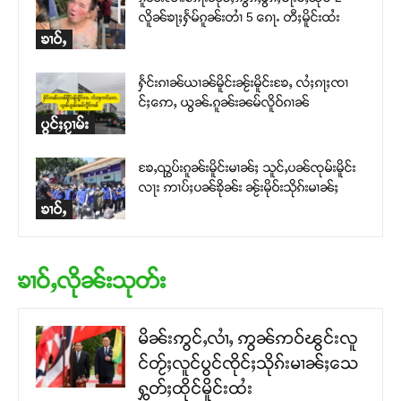
လိူၼ်ၶႃႈႁႅမ်ၵူၼ်းတၢႆ 5 ၵေႃႉ တီႈမိူင်းထႆး
ၶၢဝ်ႇ
ႁႅင်းၵၢၼ်ယၢၼ်မိူင်းၼႂ်းမိူင်းၶႄႇ လႆႈၵႃႈၸၢ
င်ႈဢေႇ ယွၼ်ႉၵူၼ်းၼမ်လိူဝ်ၵၢၼ်
ပွင်ႈၵႂၢမ်း
ၶႄႇၺွပ်းၵူၼ်းမိူင်းမၢၼ်ႈ သူင်ႇပၼ်ၸုမ်းမိူင်း
လႃး ဢၢပ်ႈပၼ်ၶိုၼ်း ၼႂ်းမိုဝ်းသိုၵ်းမၢၼ်ႈ
ၶၢဝ်ႇ
ၶၢဝ်ႇလိုၼ်းသုတ်း
မိၼ်းဢွင်ႇလၢႆႇ ဢွၼ်ဢဝ်ၽွင်းလူ
င်တႂ်ႈလူင်ပွင်ၸိုင်ႈသိုၵ်းမၢၼ်ႈသေ
ႁွတ်ႈထိုင်မိူင်းထႆး