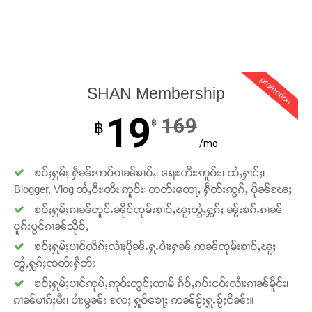
promotion
SHAN Membership
19
169
฿
฿
/mo
Support SHAN
ၶဝ်ႈႁူမ်ႈ ႁဵၼ်းဢဝ်ၵၢၼ်ၶၢဝ်ႇ၊ ရေႊတီႊဢူဝ်ႊ၊ ထႆႇႁၢင်ႈ၊
Blogger, Vlog ထႆႇဝီႊတီႊဢူဝ်ႊ တတ်းတေႃႇ ႁဵတ်းဢွၵ်ႇ ပိုၼ်ၽႄႈ
တႃႇႁႂ်ႈသဵင်ၵၢင်ၸႂ်ၵူၼ်းမိူင်း ၵူႈတီႈၵူႈလႅၼ်ပေႃးတေၸွ
ၶဝ်ႈႁူမ်ႈၵၢၼ်တူင်ႉၼိုင်ၸုမ်းၶၢဝ်ႇၽူႈတွႆႇႁွၵ်ႈ ၼႂ်းၶၵ်ႉၵၢၼ်
တ်ႇ တူဝ်ႈလုမ်ႈၾႃႉၼၼ်ႉ ၶဝ်ႈႁူမ်ႈၵမ်ႉထႅမ် ၸုမ်းၶၢ
ပူၵ်းပွင်ၵၢၼ်သိုဝ်ႇ
ဝ်ႇၽူႈတွႆႇႁွၵ်ႈ လႆႈယူႇၶႃႈဢေႃႈ။
ၶဝ်ႈႁူမ်ႈပၢင်လႅၵ်ႈလၢႆႈပိုၼ်ႉႁူႉပၢႆးႁၼ် ဢၼ်ၸုမ်းၶၢဝ်ႇၽူႈ
တွႆႇႁွၵ်ႈၸတ်းႁဵတ်း
Donate Now
ၶဝ်ႈႁူမ်ႈပၢင်ဢုပ်ႇဢူဝ်းတွင်ႈထၢမ် ၵဵဝ်ႇၵပ်းငဝ်းလၢႆးၵၢၼ်မိူင်း၊
ၵၢၼ်မၢၵ်ႈမီး၊ ပၢႆးမွၼ်း လႄႈ ႁူဝ်ၶေႃႈ ဢၼ်ၶႂ်ႈႁူႉၶႂ်ႈငိၼ်း။