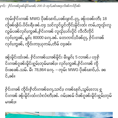
ႁၢင်ႈ - ႁႅင်းၵၢၼ်ၵူၼ်းမိူင်းမၢၼ်ႈ 200 ပၢႆ ထုၵ်ႇၼၢႆးၼႃႈလႅၼ်ဢဝ်ငိုၼ်း
ၸုမ်းႁႅင်းၵၢၼ် MWG ပိုၼ်ၽၢဝ်ႇပၼ်ၾၢင်ႉၵႂႃႇ ၼႂ်းဝၼ်းတီႈ 18
လိူၼ်ၾႅပ်ႉပိဝ်ႊရီႊၼႆႉဝႃႈ သင်လူင်ပွင်ၸိုင်ႈမိူင်းထႆး ဢမ်ႇတူၺ်းလူ
လွမ်ပၼ်လုၵ်ႈဢွၼ်ႇႁႅင်းၵၢၼ် လူၺ်ႈပၵ်းပိူင် လီလီၸိုင်
လုၵ်ႈဢွၼ်ႇ မွၵ်ႈ 80000 ၵေႃႉၼႆႉ တေၸၢင်ႈပဵၼ်ၵႂႃႇ ႁႅင်းၵၢၼ်
လုၵ်ႈဢွၼ်ႇ ၸိူဝ်းဢႃယုဢမ်ႇတဵမ် ဝႃႈၼႆ။
ၼႂ်းမိူင်းထႆးၼႆႉ ႁႅင်းၵၢၼ်ယၢၼ်မိူင်း မီးမွၵ်ႈ 5 လၢၼ်ႉ၊ ပႃးႁႅ
င်းၵၢၼ်ၵူၼ်းမိူင်းႁူမ်ႈတုမ်မၢၼ်ႈ။ လုၵ်ႈဢွၼ်ႇႁႅင်းၵၢၼ် ၸိူ
ဝ်းၼၼ်ႉသမ်ႉ မီး 78,864 ၵေႃႉ – ၸုမ်း MWG ပိုၼ်ၽၢဝ်ႇဝႆႉ ၼ
င်ႇၼႆ။
ႁႅင်းၵၢၼ် ၸိူဝ်းႁဵတ်းၵၢၼ်ၵေႃႇသၢင်ႈ၊ ၵၢၼ်ၽုၵ်ႇသွမ်ႈလႄႈ ႁူ
င်းၵၢၼ် ၼႂ်းမိူင်းထႆးလၢႆလၢႆတီႈၼႆႉ ၵမ်ႈၼမ် ပဵၼ်ၵူၼ်းမိူင်းႁူမ်ႈတုမ်
မၢၼ်ႈ။