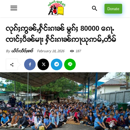
Donate
လုၵ်ႈဢွၼ်ႇႁႅင်းၵၢၼ် မွၵ်ႈ 80000 ၵေႃႉ
ၸၢင်ႈပဵၼ်မႃး ႁႅင်းၵၢၼ်ဢႃယုဢမ်ႇတဵမ်
February 18, 2026
187
By
ယိင်းသဵဝ်ႈၶၢဝ်