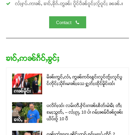
လႆႈႁပ်ႉဢၢၼ်ႇ ၶၢဝ်ႇၶိုၵ်ႉတွၼ်း ပိူင်ပဵၼ်ဝူင်ႈလႂ်ဝူင်ႈ ၼၼ်ႉ။
Contact
ၶၢဝ်ႇဢၼ်ၵဵဝ်ႇၶွင်ႈ
မိၼ်းဢွင်ႇလၢႆႇ ဢွၼ်ဢဝ်ၽွင်းလူင်တႂ်ႈလူင်ပွ
င်ၸိုင်ႈသိုၵ်းမၢၼ်ႈသေ ႁွတ်ႈထိုင်မိူင်းထႆး
ၵၢၼ်မိူင်း
ပလိၵ်ႈထႆး လမ်းတီႉႁႅင်းၵၢၼ်ၽိတ်းမၢႆမီႈ တီႈ
မႄႈသွတ်ႇ – လႆႈၵႂႃႇ 10 ပၢႆ ၵမ်ႈၼမ်ပဵၼ်ၵူၼ်း
ယိပ်းဝႂ် 10 ပီ
ၶၢဝ်ႇ
ၵူၼ်းၸၢႆးၵေႃႉၼိုင်ႈဢွၵ်ႇၶွၵ်ႈမႃးပႆႇထိုင် 2