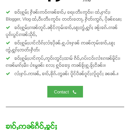
/mo
ၶဝ်ႈႁူမ်ႈ ႁဵၼ်းဢဝ်ၵၢၼ်ၶၢဝ်ႇ၊ ရေႊတီႊဢူဝ်ႊ၊ ထႆႇႁၢင်ႈ၊
Donate Now
Blogger, Vlog ထႆႇဝီႊတီႊဢူဝ်ႊ တတ်းတေႃႇ ႁဵတ်းဢွၵ်ႇ ပိုၼ်ၽႄႈ
ၶဝ်ႈႁူမ်ႈၵၢၼ်တူင်ႉၼိုင်ၸုမ်းၶၢဝ်ႇၽူႈတွႆႇႁွၵ်ႈ ၼႂ်းၶၵ်ႉၵၢၼ်
ပူၵ်းပွင်ၵၢၼ်သိုဝ်ႇ
ၶဝ်ႈႁူမ်ႈပၢင်လႅၵ်ႈလၢႆႈပိုၼ်ႉႁူႉပၢႆးႁၼ် ဢၼ်ၸုမ်းၶၢဝ်ႇၽူႈ
တွႆႇႁွၵ်ႈၸတ်းႁဵတ်း
ၶဝ်ႈႁူမ်ႈပၢင်ဢုပ်ႇဢူဝ်းတွင်ႈထၢမ် ၵဵဝ်ႇၵပ်းငဝ်းလၢႆးၵၢၼ်မိူင်း၊
ၵၢၼ်မၢၵ်ႈမီး၊ ပၢႆးမွၼ်း လႄႈ ႁူဝ်ၶေႃႈ ဢၼ်ၶႂ်ႈႁူႉၶႂ်ႈငိၼ်း။
လႆႈႁပ်ႉဢၢၼ်ႇ ၶၢဝ်ႇၶိုၵ်ႉတွၼ်း ပိူင်ပဵၼ်ဝူင်ႈလႂ်ဝူင်ႈ ၼၼ်ႉ။
Contact
ၶၢဝ်ႇဢၼ်ၵဵဝ်ႇၶွင်ႈ