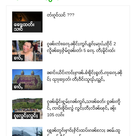
တႆးၵူဝ်သင် ???
ၶေႃႈထတ်း
သၢင်
ၵူၼ်းၸၢႆးၵေႃႉၼိုင်ႈဢွၵ်ႇၶွၵ်ႈမႃးပႆႇထိုင် 2
လိူၼ်ၶႃႈႁႅမ်ၵူၼ်းတၢႆ 5 ၵေႃႉ တီႈမိူင်းထႆး
ၶၢဝ်ႇ
ၼၢင်းယိင်းၸဝ်ႈႁၢၼ်ႉၶၢႆၶိူင်ႈရူတ်ႉၵႃးၵေႃႉၼို
င်ႈ ၺႃးၶႃႈတၢႆ တီႈဝဵင်းသူၺ်ႇၺွင်ႇ
ၶၢဝ်ႇ
ၵူၼ်းမိူင်းႁူမ်ႈၵၼ်ဢွၵ်ႇသၢၼ်ၶတ်း ၵွၼ်းဢိူ
င်ႇ ၸၢဝ်းၶိူဝ်းလွႆ လွင်ႈတီႈလိၼ်ၽုင်ႇ ၼႂ်း
105 လၵ်း
ၵူႈလွင်ႈလွင်ႈ
ၾူၼ်တူၵ်းႁၢဝ်ႈႁႅင်းထပ်းၵၼ်လႄႈ ၼမ်ႉထူ