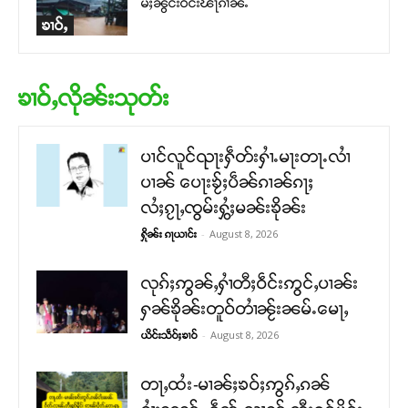
မ်ႈၼွင်းဝဵင်းၽႃၵၢၼ်ႉ
ၶၢဝ်ႇ
ၶၢဝ်ႇလိုၼ်းသုတ်း
ပၢင်လူင်ၺႃးႁဵတ်းႁၢႆႉမႃးတႃႉလၢႆ
ပၢၼ် ​​ပေႃးၶႂ်ႈပဵၼ်ၵၢၼ်ၵႃႈ
လႆႈၵႂႃႇၸွမ်းႁွႆႈမၼ်းၶိုၼ်း
-
August 8, 2026
ႁိုၼ်း ၵႃယၢင်း
လုၵ်ႈဢွၼ်ႇႁၢႆတီႈဝဵင်းဢွင်ႇပၢၼ်း
ႁၼ်ၶိုၼ်းတူဝ်တၢႆၼႂ်းၼမ်ႉမေႃႇ
-
August 8, 2026
ယိင်းသဵဝ်ႈၶၢဝ်
တႃႇထႆး-မၢၼ်ႈၶဝ်ႈဢွၵ်ႇၵၼ်