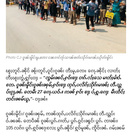
Photo CJ-ၵူၼ်းမိူင်းမူႇၸေႊ ၼႄၵၢင်ၸႂ်သၢၼ်ၶတ်းသိုၵ်းမၢၼ်ႈယိုတ်းမိူင်း
ၽူႈတူင်ႉၼိုင် ၼႂ်းတူင်ႇဝူင်းၵူၼ်း တီႈမူႇၸေႊ ၵေႃႉၼိုင်ႈ လၢတ်ႈ
တီႈၽူႈတွႆႇႁွၵ်ႈဝႃႈ
– “ၸွမ်းၼင်ႇႁဝ်းၶႃႈ ဝၢၵ်ႉလႆႈသေ မၢတ်ႈမၢႆဝႆႉ
တႄႉ ၵူၼ်းမိူင်းၵူၼ်းၼုမ်ႇႁဝ်းၶႃႈ ထုၵ်ႇပလိၵ်ႈသိုၵ်းမၢၼ်ႈ တီႉၺွ
ပ်းၵႂႃႇၼႆႉ တေမီး 27 ၵေႃႉယဝ်ႉ။ ဢၼ် ႁဝ်း ၶႃႈ ပႆႇႁူႉၵေႃႈ မီးထႅင်ႈ
တင်းၼမ်ယူႇ”-
ဝႃႈၼႆ။
ၵူၼ်းမိူင်း/ ၵူၼ်းၼုမ်ႇ ဢၼ်ထုၵ်ႇပလိၵ်ႈသိုၵ်းမၢၼ်ႈ တီႉၺွပ်း
ဝႆႉၼၼ်ႉ တေပဵၼ် ၵူၼ်းပွၵ်ႉၵၢတ်ႇ၊ ပွၵ်ႉၵွင်းၼွင်၊ ပွၵ်ႉ ၸၢၼ်း၊
105 လၵ်း၊ ပွၵ်ႉႁူဝ်ၼႃးလႄႈ ပွၵ်ႉၼိူဝ်/ ႁူဝ်မူၼ်ႇ ၸိူဝ်းၼႆႉ ၵမ်ႈၼမ်