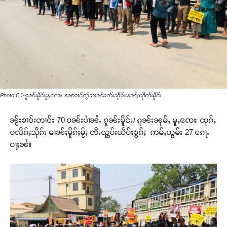
Photo CJ-ၵူၼ်းမိူင်းမူႇၸေႊ ၼႄၵၢင်ၸႂ်သၢၼ်ၶတ်းသိုၵ်းမၢၼ်ႈယိုတ်းမိူင်း
ၼႂ်းၶၢဝ်းတၢင်း 70 ဝၼ်းပၢႆၼႆႉ ၵူၼ်းမိူင်း/ ၵူၼ်းၼုမ်ႇ မူႇၸေႊ ထုၵ်ႇ
ပလိၵ်ႈသိုၵ်း မၢၼ်ႈမိူၵ်ႈမႂ်ႈ တီႉၺွပ်းယဵပ်ႈၶွၵ်ႈ ဢမ်ႇယွမ်း 27 ၵေႃႉ
ဝႃႈၼႆ။