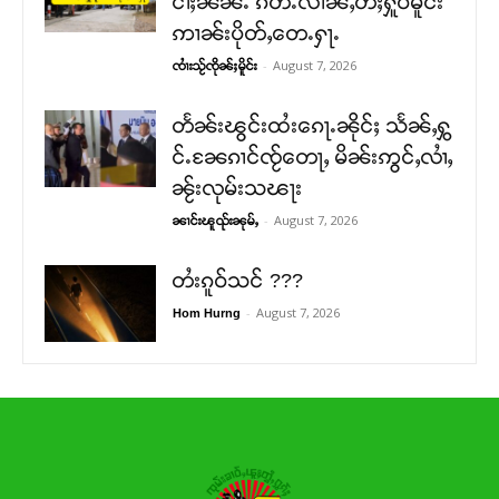
ငၢႆႈၼၼ်ႉ ၵဵတ်ႉလၢၼ်ႇတီႈႁူဝ်မိူင်း
ဢၢၼ်းပိုတ်ႇတေႉႁႃႉ
-
August 7, 2026
ၸၢႆးသႂ်ၸိုၼ်ႈမိူင်း
တႅၼ်းၽွင်းထႆးၵေႃႉၼိုင်ႈ သႅၼ်ႇႁွ
င်ႉၼႄၵၢင်ၸႂ်တေႃႇ မိၼ်းဢွင်ႇလၢႆႇ
ၼႂ်းလုမ်းသၽႃး
-
August 7, 2026
ၼၢင်းၽူၺ်းၼုမ်ႇ
တႆးၵူဝ်သင် ???
-
August 7, 2026
Hom Hurng