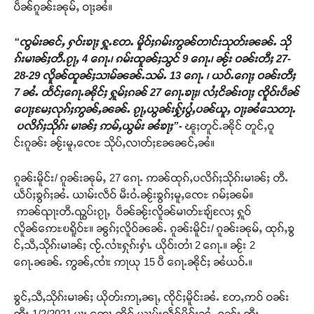
ပဵၼ်ၵူၼ်းၼုမ်ႇ ဝႃႈၼႆ။
“ၸွမ်းၼင်ႇ ႁဝ်းၶႃႈ ႁူႉတႄႉ မိူဝ်ႈၵမ်းဢွၼ်တၢင်းသုတ်းၼၼ်ႉ သို
ၵ်းမၢၼ်ႈတီႉၵႂႃႇ 4 ၵေႃႉ၊ ၵမ်းထူၼ်ႈသွင် 9 ၵေႃႉ၊ ၼႂ်း ဝၼ်းတီႈ 27-
28-29 လိူၼ်ထူၼ်ႈသၢမ်ၼၼ်ႉသမ်ႉ 13 ၵေႃႉ ၊ ယဝ်ႉၵေႃႈ ဝၼ်းတီႈ
7 ၼႆႉ ထႅင်ႈၵေႃႉၼိုင်ႈ ႁူမ်ႈၵၼ် 27 ၵေႃႉၶႃႈ၊ လႆႈငိၼ်းဝႃႈ ၸိူဝ်းပဵၼ်
ပေႃႈမႄႈလုၵ်ႈဢွၼ်ႇၼၼ်ႉ ၵႂႃႇယွၼ်းႁႂ်ႈပွႆႇပၼ်ယူႇ ဝႃႈၼႆသေတႃႉ
ပလိၵ်ႈသိုၵ်း မၢၼ်ႈ ဢမ်ႇယွမ်း ၼႆၶႃႈ”-
ၽူႈတူင်ႉၼိုင် တူင်ႇဝူ
င်းၵူၼ်း ၼႂ်းမူႇၸေႊ သိုပ်ႇလၢတ်ႈၼႄၼင်ႇၼႆ။
ၵူၼ်းမိူင်း/ ၵူၼ်းၼုမ်ႇ 27 ၵေႃႉ ဢၼ်ထုၵ်ႇပလိၵ်ႈသိုၵ်းမၢၼ်ႈ တီႉ
ယဵပ်ႈၶွၵ်ႈၼႆႉ ယၢမ်းလဵဝ် မီးဝႆႉၼႂ်းၶွၵ်ႈမူႇၸေႊ ၵမ်ႈၼမ်။
ဢၼ်ၺႃးတီႉၺွပ်းၵႂႃႇ ပဵၼ်ၼႂ်းလိူၼ်မၢတ်ႊၶျ်လႄႈ ႁူဝ်
လိူၼ်ဢေႊၿရိူဝ်ႊ။ ၼွၵ်ႈလိူဝ်ၼၼ်ႉ ၵူၼ်းမိူင်း/ ၵူၼ်းၼုမ်ႇ ထုၵ်ႇၶွ
င်ႇသီႇသိုၵ်းမၢၼ်ႈ ၸႂ်ႉလၢႆးႁုၵ်းႁၢႆႉ ယိုဝ်းတၢႆ 2 ၵေႃႉ။ ၼႂ်း 2
ၵေႃႉၼၼ်ႉ ဢွၼ်ႇၸၢႆး ဢႃယု 15 ပီ ၵေႃႉၼိုင်ႈ ၼႆယဝ်ႉ။
ၶွင်ႇသီႇသိုၵ်းမၢၼ်ႈ ယိုတ်းဢႃႇၼႃႇ ၸိုင်ႈမိူင်းၼႆႉ တႄႇဢဝ် ဝၼ်း
တီႈ 1/2/2021 မႃး တေႃႇထိုင် ယၢမ်းလဵဝ်မိူဝ်ႈၼႆႉ ဝၼ်း တီႈ