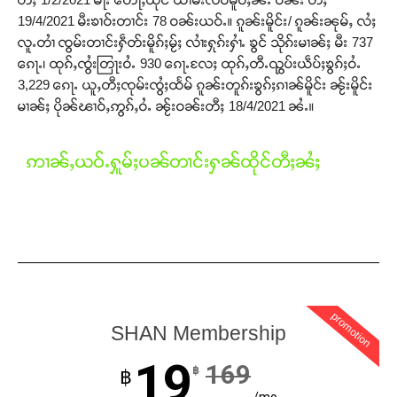
19/4/2021 မီးၶၢဝ်းတၢင်း 78 ဝၼ်းယဝ်ႉ။ ၵူၼ်းမိူင်း/ ၵူၼ်းၼုမ်ႇ လႆႈ
လူႉတၢႆ ၸွမ်းတၢင်းႁဵတ်းမိူၵ်ႈမႂ်ႈ လၢႆးႁုၵ်းႁၢႆႉ ၶွင် သိုၵ်းမၢၼ်ႈ မီး 737
ၵေႃႉ၊ ထုၵ်ႇၸွႆးတြႃးဝႆႉ 930 ၵေႃႉလႄႈ ထုၵ်ႇတီႉၺွပ်းယဵပ်ႈၶွၵ်ႈဝႆႉ
3,229 ၵေႃႉ ယူႇတီႈၸုမ်းၸွႆႈထႅမ် ၵူၼ်းတူၵ်းၶွၵ်ႈၵၢၼ်မိူင်း ၼႂ်းမိူင်း
မၢၼ်ႈ ပိုၼ်ၽၢဝ်ႇဢွၵ်ႇဝႆႉ ၼႂ်းဝၼ်းတီႈ 18/4/2021 ၼႆႉ။
ဢၢၼ်ႇယဝ်ႉႁူမ်ႈပၼ်တၢင်းႁၼ်ထိုင်တီႈၼႆႈ
Support SHAN
promotion
SHAN Membership
တႃႇႁႂ်ႈသဵင်ၵၢင်ၸႂ်ၵူၼ်းမိူင်း ၵူႈတီႈၵူႈလႅၼ်ပေႃးတေၸွ
19
169
တ်ႇ တူဝ်ႈလုမ်ႈၾႃႉၼၼ်ႉ ၶဝ်ႈႁူမ်ႈၵမ်ႉထႅမ် ၸုမ်းၶၢ
฿
฿
ဝ်ႇၽူႈတွႆႇႁွၵ်ႈ လႆႈယူႇၶႃႈဢေႃႈ။