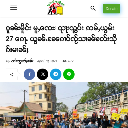
Donate
ၵူၼ်းမိူင်း မူႇၸေႊ ၺႃးၺွပ်း ဢမ်ႇယွမ်း
27 ၵေႃႉ ယွၼ်ႉၼႄၵၢင်ၸႂ်သၢၼ်ၶတ်းသို
ၵ်းမၢၼ်ႈ
April 19, 2021
617
By
ၸၢႆးယွတ်ႈၶမ်း