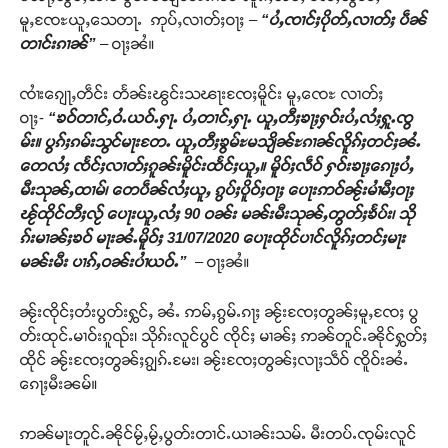
မူႇၸႄႊယူႇသေတႃႉ ဢုပ်ႇလၢတ်ႈဝႃႈ –
“ပႆႇၸၢင်ႈပိုတ်ႇလၢတ်ႈ ပဵၼ်
တၢင်းၵၢၼ်”
– ဝႃႈၼႆ။
ၸၢႆးၵျေႃႇတဵင်း တႅၼ်းၽွင်းသၽႃးၸႄႈမိူင်း မူႇၸေႊ လၢတ်ႈ
ဝႃႈ-
“
ၶဝ်တၢင်ႇဝႆႉယဝ်ႉႁႃႉ ပႆႇတၢင်ႇႁႃႉ ယူႇတီႈၶႃႈႁဝ်းပႆႇလႆႈႁူႉၸွ
မ်း။ ပွၵ်ႈၵမ်းသွင်မႃးတႄႉ ယူႇတီႈၶွမ်ႊမသျိၼ်ႊၵၢၼ်လိူၵ်ႈတင်ႈၼႆႉ
တေလႆႈ ၸႅင်ႈလၢတ်ႈၵူၼ်းမိူင်းထႅင်ႈယူႇ။
မိူဝ်ႈလဵဝ် ႁဝ်းၶႃႈၵေႃႈပႆႇ
မီးသုၼ်ႇထၢမ်၊ တေပဵၼ်လႆႈယူႇ ၵွပ်ႈပိူဝ်ႈဝႃႈ ပေႃးဢဝ်ၼႂ်းမၢႆမီႈဝႃႈ
ၽႂ်ထိုင်တီႈလႂ် ပေႃးယူႇလႆႈ
90
ဝၼ်း မၼ်းမီးသုၼ်ႇတွတ်ႈၶႅပ်း၊ သို
ၵ်းမၢၼ်ႈၶဝ်
မႃးၼႆႉမိူဝ်ႈ
31/07/2020
ပေႃးထိုင်ပၢင်လိူၵ်ႈတင်ႈမႃး
မၼ်းမီး ပၢၵ်ႇဝၼ်းပၢႆယဝ်ႉ”
– ဝႃႈၼႆ။
ၼႂ်းၸိုင်ႈတႆးပွတ်းႁွင်ႇ ၼႆႉ ဢမ်ႇၵွမ်ႉၵႃႈ ၼႂ်းၸႄႈတွၼ်ႈမူႇၸႄႈ ပွ
တ်းထုင်ႉမၢဝ်းၵူၺ်း၊ သိုၵ်းလူင်ပွင် ၸိုင်ႈ မၢၼ်ႈ ဢၼ်တူင်ႉၼိုင်ႁွတ်ႈ
ထိုင် ၼႂ်းၸႄႈတွၼ်ႈၵျွၵ်ႉမႄး၊ ၼႂ်းၸႄႈတွၼ်ႈလႃႈသဵဝ် ၸိူဝ်းၼႆႉ
ၵေႃႈမီးၼမ်။
ဢၼ်မႃးတူင်ႉၼိုင်မႂ်ႇမႂ်ႇပွတ်းတၢင်ႉယၢၼ်းသမ်ႉ မီးတပ်ႉၸုမ်းလူင်