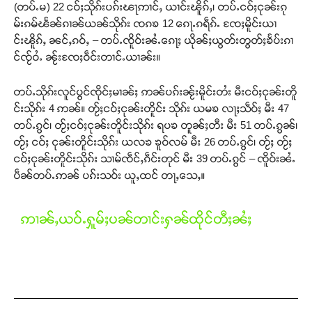
(တပ်ႉမ) 22 ငဝ်ႈသိုၵ်းပၵ်းၽႃဢၢင်ႇ ယၢင်းၽိူၵ်ႇ၊ တပ်ႉငဝ်ႈငုၼ်းၵု
မ်းၵမ်ၽႅၼ်ၵၢၼ်ယၼ်သိုၵ်း ၸၵၶ 12 ၵေႃႉၵရဵၵ်ႉ ၸႄႈမိူင်းယၢ
င်းၽိူၵ်ႇ ၼင်ႇၵဝ်ႇ – တပ်ႉၸိူဝ်းၼႆႉၵေႃႈ ယိုၼ်ႈယွတ်းတွတ်ႈၶႅပ်းၵၢ
င်ၸႂ်ဝႆႉ ၼႂ်းၸႄႈဝဵင်းတၢင်ႉယၢၼ်း။
တပ်ႉသိုၵ်းလူင်ပွင်ၸိုင်ႈမၢၼ်ႈ ဢၼ်ပၵ်းၼႂ်းမိူင်းတႆး မီးငဝ်ႈငုၼ်းတိူ
င်းသိုၵ်း 4 ဢၼ်။ တႂ်ႈငဝ်ႈငုၼ်းတိူင်း သိုၵ်း ယမၶ လႃႈသဵဝ်ႈ မီး 47
တပ်ႉၵွင်၊ တႂ်ႈငဝ်ႈငုၼ်းတိူင်းသိုၵ်း ရပၶ တူၼ်ႈတီး မီး 51 တပ်ႉၵွၼ်၊
တႂ်ႈ ငဝ်ႈ ငုၼ်းတိူင်းသိုၵ်း ယလၶ ၶူဝ်လမ် မီး 26 တပ်ႉၵွင်၊ တႂ်ႈ တႂ်ႈ
ငဝ်ႈငုၼ်းတိူင်းသိုၵ်း သၢမ်ၸဵင်ႇၵဵင်းတုင် မီး 39 တပ်ႉၵွင် – ၸိူဝ်းၼႆႉ
ပဵၼ်တပ်ႉဢၼ် ပၵ်းသဝ်း ယူႇထင် တႃႇသေႇ။
ဢၢၼ်ႇယဝ်ႉႁူမ်ႈပၼ်တၢင်းႁၼ်ထိုင်တီႈၼႆႈ