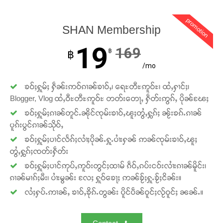
Support SHAN
promotion
SHAN Membership
တႃႇႁႂ်ႈသဵင်ၵၢင်ၸႂ်ၵူၼ်းမိူင်း ၵူႈတီႈၵူႈလႅၼ်ပေႃးတေၸွ
တ်ႇ တူဝ်ႈလုမ်ႈၾႃႉၼၼ်ႉ ၶဝ်ႈႁူမ်ႈၵမ်ႉထႅမ် ၸုမ်းၶၢ
19
169
฿
฿
ဝ်ႇၽူႈတွႆႇႁွၵ်ႈ လႆႈယူႇၶႃႈဢေႃႈ။
/mo
Donate Now
ၶဝ်ႈႁူမ်ႈ ႁဵၼ်းဢဝ်ၵၢၼ်ၶၢဝ်ႇ၊ ရေႊတီႊဢူဝ်ႊ၊ ထႆႇႁၢင်ႈ၊
Blogger, Vlog ထႆႇဝီႊတီႊဢူဝ်ႊ တတ်းတေႃႇ ႁဵတ်းဢွၵ်ႇ ပိုၼ်ၽႄႈ
ၶဝ်ႈႁူမ်ႈၵၢၼ်တူင်ႉၼိုင်ၸုမ်းၶၢဝ်ႇၽူႈတွႆႇႁွၵ်ႈ ၼႂ်းၶၵ်ႉၵၢၼ်
ပူၵ်းပွင်ၵၢၼ်သိုဝ်ႇ
ၶဝ်ႈႁူမ်ႈပၢင်လႅၵ်ႈလၢႆႈပိုၼ်ႉႁူႉပၢႆးႁၼ် ဢၼ်ၸုမ်းၶၢဝ်ႇၽူႈ
တွႆႇႁွၵ်ႈၸတ်းႁဵတ်း
ၶဝ်ႈႁူမ်ႈပၢင်ဢုပ်ႇဢူဝ်းတွင်ႈထၢမ် ၵဵဝ်ႇၵပ်းငဝ်းလၢႆးၵၢၼ်မိူင်း၊
ၵၢၼ်မၢၵ်ႈမီး၊ ပၢႆးမွၼ်း လႄႈ ႁူဝ်ၶေႃႈ ဢၼ်ၶႂ်ႈႁူႉၶႂ်ႈငိၼ်း။
လႆႈႁပ်ႉဢၢၼ်ႇ ၶၢဝ်ႇၶိုၵ်ႉတွၼ်း ပိူင်ပဵၼ်ဝူင်ႈလႂ်ဝူင်ႈ ၼၼ်ႉ။