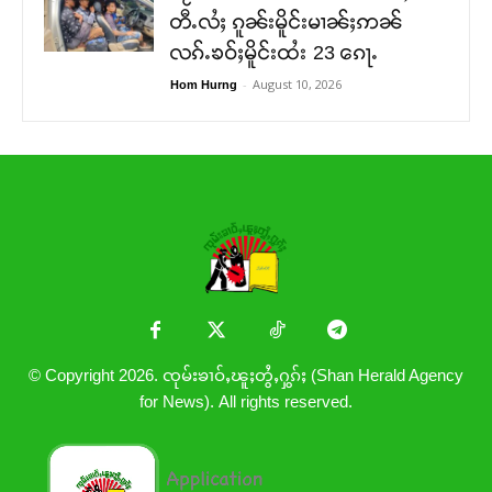
တီႉလႆႈ ၵူၼ်းမိူင်းမၢၼ်ႈဢၼ်
လၵ်ႉၶဝ်ႈမိူင်းထႆး 23 ၵေႃႉ
-
August 10, 2026
Hom Hurng
© Copyright 2026. ၸုမ်းၶၢဝ်ႇၽူႈတွႆႇႁွၵ်ႈ (Shan Herald Agency
for News). All rights reserved.