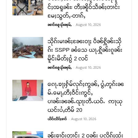
င်ႈၻရူၼ်ႊ တီႈၼိူဝ်သဵၼ်ႈတၢင်း
မႄႈသွတ်ႇ-တၢၵ်ႇ
-
August 10, 2026
ၼၢင်းၽူၺ်းၼုမ်ႇ
သိုၵ်းမၢၼ်ႈၼႄးဝႃႈ ပဵၼ်ႁိူၼ်းသို
ၵ်း SSPP ၼႆသေ ယႃႉႁိူၼ်းၵူၼ်း
မိူင်းမိတ်ႈၵွႆ 2 လင်
-
August 10, 2026
ၼၢင်းၽူၺ်းၼုမ်ႇ
ၵေႃႉၶႃႈႁႅမ်လုၵ်ႈဢွၼ်ႇ ပွႆႇတူၵ်းၼ
မ်ႉမေႃႇတီႈဝဵင်းဢွင်ႇ
ပၢၼ်းၼၼ်ႉၺႃးတီႉယဝ်ႉ ဢႃယု
ယင်းပႆႇတဵမ် 20
-
August 10, 2026
ယိင်းသဵဝ်ႈၶၢဝ်
ၼႂ်းၶၢဝ်းတၢင်း 2 ဝၼ်း ပလိၵ်ႈထႆး