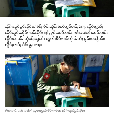
သိုၵ်းလူင်ပွင်ၸိုင်ႈမၢၼ်ႈ ႁႅင်းသိုၵ်းၼပ်ႉႁူဝ်ပၢၵ်ႇၵေႃႉ ၸိူဝ်းႁွတ်ႈ
ထိုင်တူင်ႉၼိုင်ၵၢၼ်သိုၵ်း ၾၢႆႇႁွင်ႇၼမ်ႉမၢဝ်း၊ ၾၢႆႇၸၢၼ်းၼမ်ႉမၢဝ်း
ၸိူဝ်းၼၼ်ႉ ယိုၼ်ႈယွၼ်း တွတ်ႈၶႅပ်းၵၢင်ၸႂ် ဝႆႉတီႈ ၶွမ်ႊမသျိၼ်ႊ
လိူၵ်ႈတင်ႈ ဝဵင်းမူႇၸႄႈ။
Photo Credit to BNI ႁူင်းတွတ်ႈၶႅပ်းၵၢင်ၸႂ် သိုၵ်းလူင်ပွင်ၸိုင်ႈ