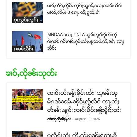
မၢၵ်ႇတႅၵ်ႇတိူဝ်ႉ လုၵ်ႈဢွၼ်ႇလႄႈၼၢင်းယိင်း
မၢတ်ႇၸဵပ်း 3 ၵေႃႉ တီႈၵူတ်ႉၶၢႆ
ၵူႈလွင်ႈလွင်ႈ
MNDAA လႄႈ TNLA တူၵ်းလူင်းၵိုတ်းတို
ၵ်းၵၼ် ၵဝ်ႈၵၢင်ႉၵုမ်းလႆႈပႃးတပ်ႉဢီႇၼၢႆး လႃႈ
သဵဝ်ႈ
ၵၢၼ်သိုၵ်း
ၶၢဝ်ႇလိုၼ်းသုတ်း
ၸၢဝ်းတႆးၼႂ်းမိူင်းထႆး သူၼ်းတု
မ်ၵၼ်ၼမ်ႉၼိုင်ႈၸႂ်လဵဝ် တႃႇလႆႈ
တႅၼ်းၽွင်းၸၢဝ်းၶိူဝ်းၼႂ်းမိူင်းထႆး
-
August 10, 2026
ၸၢႆးသႂ်ၸိုၼ်ႈမိူင်း
ပလိၵ်ႈထႆး တီႉလႆႈၵူၼ်းတေႃႉၶိူ