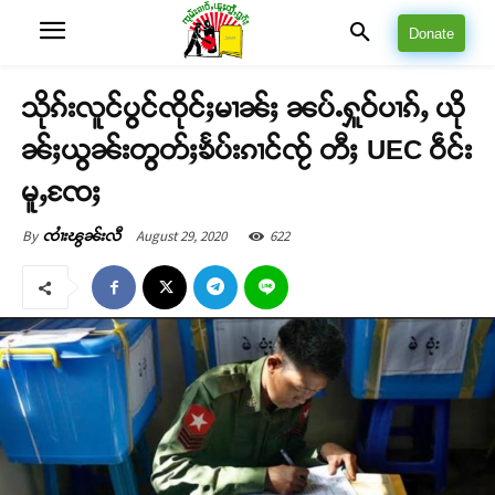
Donate
သိုၵ်းလူင်ပွင်ၸိုင်ႈမၢၼ်ႈ ၼပ်ႉႁူဝ်ပၢၵ်ႇ ယို
ၼ်ႈယွၼ်းတွတ်ႈၶႅပ်းၵၢင်ၸႂ် တီႈ UEC ဝဵင်း
မူႇၸႄႈ
August 29, 2020
622
By
ၸၢႆးၽွၼ်းလီ