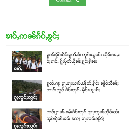
Contact
ၶၢဝ်ႇဢၼ်ၵဵဝ်ႇၶွင်ႈ
ၵူၼ်းမိူင်းဝဵင်းၵူတ်ႉၶၢႆ တုၵ်းယွၼ်း သိုၵ်းၶႄႇၵ
ဝ်ႈၵၢင်ႉ ႁႂ်ႈပိုတ်ႇၶိုၼ်းႁူင်းႁဵၼ်း
ၶၢဝ်ႇ
ရူတ်ႉၵႃး ၵႂႃႇမႃးယၢပ်ႇၽိုတ်ႇႁႅင်း ၼိူဝ်သဵၼ်ႈ
တၢင်းလူင် ၵဵင်းတုင်- မိူင်းၽျၢၵ်ႈ
ၵူႈလွင်ႈလွင်ႈ
ၸဝ်ႈႁၢၼ်ႉၶမ်းၵဵင်းတုင် ၺႃးၸူၼ်ယိုဝ်းတၢႆ
သုမ်းငိုၼ်းၶမ်း လႄႈ ၵႃးလမ်းၼိုင်ႈ
ၵူႈလွင်ႈလွင်ႈ