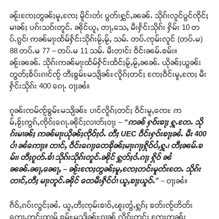
ၼႂ်းၸႄႈတွၼ်ႈမူႇၸႄႈ မိူင်းတႆး ပွတ်းႁွင်ႇၼၼ်ႉ သိုၵ်းလူင်ပွင်ၸိုင်ႈ
မၢၼ်ႈ ပၵ်းသဝ်းတူင်ႉ ၼိုင်ယူႇ တႃႇသေႇ မီးႁႅင်းသိုၵ်း ႁိမ်း 10 တ
ပ်ႉၵွင်၊ ဢၼ်မႃးထႅမ်ႁႅင်းသိုၵ်းမႂ်ႇမႂ်ႇ သမ်ႉ တပ်ႉၸုမ်းလူင် (တပ်ႉမ)
88 တပ်ႉမ 77 – တပ်ႉမ 11 သမ်ႉ မီးတၢင်း ဝဵင်းၼမ်ႉၶမ်း။
ၼႂ်းၼၼ်ႉ သိုၵ်းဢၼ်မႃးထႅမ်ႁႅင်းထႅင်ႈမႂ်ႇမႂ်ႇၼၼ်ႉ ယိုၼ်ႈယွၼ်း
တွတ်ႈၶႅပ်းၵၢင်ၸႂ် တီႈၶွမ်ႊမသျိၼ်ႊလိူၵ်ႈတင်ႈ ၸႄႈဝဵင်းမူႇၸႄႈ မီး
ႁႅင်းသိုၵ်း 400 ၵေႃႉ ဝႃႈၼႆ။
ၵူၼ်းၸမ်ၸႂ်ၶွမ်ႊမသျိၼ်ႊ ပၢင်လိူၵ်ႈတင်ႈ ဝဵင်းမူႇၸေႊ ဢ
မ်ႇၶႂ်ႈဢွၵ်ႇၸိုဝ်ႈၵေႃႉၼိုင်ႈလၢတ်ႈဝႃႈ –
“ဢၼ် ႁဝ်းၶႃႈ ႁူႉတႄႉ သို
ၵ်းမၢၼ်ႈ ဢၼ်မႃးယိုၼ်ႈၸိုဝ်ႈဝႆႉ တီႈ
UEC ဝဵင်းႁဝ်းၶႃႈၼႆႉ မီး 400
ပၢႆ ၼႆဢေႃႈ။ တၢင်ႇ ဝဵင်းၵေႃႈတေၶိုၼ်ႈမႃးၵႃႈႁိုဝ်ပႆႇႁူႉ၊ တီႈၼမ်ႉၶ
မ်း၊ တီႈၵူတ်ႉၶၢႆ သိုၵ်းသိုၵ်းတူင်ႉၼိုင် ႁွတ်ႈဝႆႉၵႃႈ ႁိုဝ် ၼႆ
ၼၼ်ႉၼႃႇၼေႃႇ – ၼႂ်းၸႄႈတွၼ်ႈမူႇၸႄႈတင်းမူတ်းတႄႉ သိုၵ်း
တၢင်ႇတီႈ မႃးတူင်ႉၼိုင် တေမီးႁဵင်ပၢႆ ယူႇၶႃႈယူဝ်ႉ”
– ဝႃႈၼႆ။
ၵဵဝ်ႇၵပ်းလွင်ႈၼႆႉ ယူႇတီႈၸုမ်းၶၢဝ်ႇၽူႈတွႆႇႁွၵ်ႈ ၶတ်းၸႂ်တိတ်း
တေႃႇတွင်ႈထၢမ် ၶွမ်ႊမသျိၼ်ႊၵၢၼ် လိူၵ်ႈတင်ႈ ၸႄႈတွၼ်ႈ