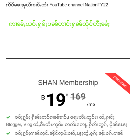
ဢိင်ၶေႃႈမုလ်းၶၢဝ်ႇထႆး YouTube channel NationTY22
ဢၢၼ်ႇယဝ်ႉႁူမ်ႈပၼ်တၢင်းႁၼ်ထိုင်တီႈၼႆႈ
promotion
SHAN Membership
19
169
฿
฿
/mo
ၶဝ်ႈႁူမ်ႈ ႁဵၼ်းဢဝ်ၵၢၼ်ၶၢဝ်ႇ၊ ရေႊတီႊဢူဝ်ႊ၊ ထႆႇႁၢင်ႈ၊
Blogger, Vlog ထႆႇဝီႊတီႊဢူဝ်ႊ တတ်းတေႃႇ ႁဵတ်းဢွၵ်ႇ ပိုၼ်ၽႄႈ
ၶဝ်ႈႁူမ်ႈၵၢၼ်တူင်ႉၼိုင်ၸုမ်းၶၢဝ်ႇၽူႈတွႆႇႁွၵ်ႈ ၼႂ်းၶၵ်ႉၵၢၼ်