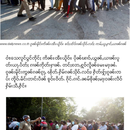
www.dailynews.co.th ၵူၼ်းမိူင်းဢိၼ်ႊၻီႊယိူဝ်ႊ ၶဝ်ႈထႅဝ်ၵၼ်သိုဝ်ႉလဝ်ႈ ဢမ်ႇယူႇႁၢင်ႇယၢၼ်ၵၼ်
ဝၢႆးသေလူင်ပွင်ၸိုင်ႈ ဢိၼ်ႊၻီႊယိူဝ်ႊ ပိုၼ်ၽၢဝ်ႇယွၼ်ႇယၢၼ်းပူ
တ်းယႃႉပႅတ်ႈ ၵၢၼ်ဢိုတ်းႁၢၼ်ႉ တင်ႈတႄႇႁူဝ်လိူၼ်မေႊမႃးၼႆႉ
ၵူၼ်းမိူင်းဢွၼ်ၵၼ်ၵႂႃႇ ၽိုတ်ႉႁိမ်ၵၼ်သိုဝ်ႉလဝ်ႈ၊ ႁဵတ်းႁႂ်ႈၵူၼ်းၸ
ပ်း ၸိူဝ်ႉမႅင်းတၢင်းပဵၼ် ၶူဝ်ႊဝိတ်ႉ ၵိုင်ႉၵၢင်ႉၼမ်ၶိုၼ်ႈမႃးဝၼ်းလဵဝ်
ႁိမ်းသီႇႁဵင်။