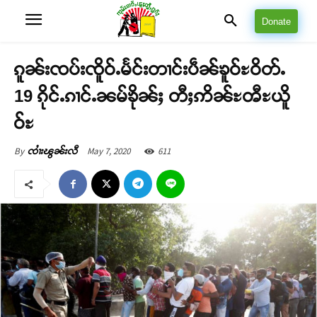
Donate
ၵူၼ်းၸပ်းၸိူဝ်ႉမႅင်းတၢင်းပဵၼ်ၶူဝ်ႊဝိတ်ႉ
19 ၵိုင်ႉၵၢင်ႉၼမ်ၶိုၼ်ႈ တီႈဢိၼ်ႊၻီႊယိူ
ဝ်ႊ
May 7, 2020
611
By
ၸၢႆးၽွၼ်းလီ