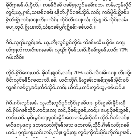
မိူဝ်ႈႁၢၼ်ႉပႆႇပိူတ်ႇ။ ဢၼ်ပဵၼ် ပၼ်ႁႃလူင်မၼ်းတႄႉ ဢမ်ႇၸွမ်းပိူင်
လွင်ႈယူႇႁၢင်ႇယၢၼ်ၵၼ်၊ ၽိုတ်ႉႁိမ်ၵၼ်သိုဝ်ႉလဝ်ႈ ဢဝ်မိူဝ်းႁိူၼ်း၊
ႁဵတ်းႁႂ်ႈၸဝ်ႈၼႃႈတီႈပလိၵ်ႈ ထိုင်တီႈပေႃးလႆႈ ၸႂ်ႉၶွၼ်ႉလိုပ်ႈလမ်း
ပေႃႉထုပ်ႉႁႂ်ႈၽၢတ်ႇယၢႆႈၵၼ်ပွၵ်ႈႁိူၼ်း-ၼႆယဝ်ႉ။
ၵဵဝ်ႇလူၺ်ႈလွင်ႈၼႆႉ ယူႇတီႈလူင်ပွင်ၸိုင်ႈ ဢိၼ်ႊၻီႊယိူဝ်ႊ ၵေႃႈ
လႆႈႁႃလၢႆးတၢင်းၵႄႈမၼ်း လူၺ်ႈ ပိုၼ်ၽၢဝ်ႇၶိုၼ်ႈၶွၼ်ႇလဝ်ႈ 70%
ၵမ်းလဵဝ်။
ၸိူင်ႉႁိုဝ်ၵေႃႈယဝ်ႉ ၶိုၼ်ႈၶွၼ်ႇလဝ်ႈ 70% ယဝ်ႉလီငၢမ်းၵေႃႈ တီႈၼႂ်း
ဝဵင်းလူင်ၼိဝ်ႊၻေႊလီႉၼႆႉ ယင်းတိုၵ်ႉမီးၵူၼ်းဝၢၼ်ႈၵူၼ်းမိူင်းၶဝ်
ဢွၼ်ၵၼ်ၵႂႃႇၶဝ်ႈထႅဝ်သိုဝ်ႉလဝ်ႈ ယဵတ်ႇယၢဝ်းလူင်ယူႇ-ၼႆယဝ်ႉ။
ၵဵဝ်ႇၵပ်းလွင်ႈၼႆႉ ယူႇတီႈလူင်ပွင်ၸိုင်ႈႁၼ်ဝႃႈ- ၵွပ်ႈၵူၼ်းမိူင်းၽို
တ်ႉႁိမ်ၵၼ်သိုဝ်ႉလဝ်ႈလႄႈ ၸင်ႇၶိုၼ်ႈၶွၼ်ႇလဝ်ႈ။ ပေႃးၶိုၼ်ႈၶွၼ်ႇ
လဝ်ႈယဝ်ႉ မုင်ႈမွင်းဝႃႈၵူၼ်းမိူင်းတေဢမ်ႇမီးငိုၼ်း သိုဝ်ႉၵိၼ်လဝ်ႈ၊
မၢင်ၵေႃႉၵေႃႈ တေသေလၢႆငိုၼ်းသေ တေဢမ်ႇသိုဝ်ႉၵိၼ်လဝ်ႈၵၼ်
ယဝ်ႉ၊ ၵူၺ်းၵႃႈယင်းဢမ်ႇလႆႈ။ ၵွပ်ႈဝႃႈ ၸူဝ်ႈဢိုတ်းမိူင်းဢိုတ်းႁၢၼ်ႉ