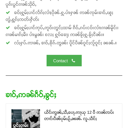
ပူၵ်းပွင်ၵၢၼ်သိုဝ်ႇ
ၶဝ်ႈႁူမ်ႈပၢင်လႅၵ်ႈလၢႆႈပိုၼ်ႉႁူႉပၢႆးႁၼ် ဢၼ်ၸုမ်းၶၢဝ်ႇၽူႈ
တွႆႇႁွၵ်ႈၸတ်းႁဵတ်း
ၶဝ်ႈႁူမ်ႈပၢင်ဢုပ်ႇဢူဝ်းတွင်ႈထၢမ် ၵဵဝ်ႇၵပ်းငဝ်းလၢႆးၵၢၼ်မိူင်း၊
ၵၢၼ်မၢၵ်ႈမီး၊ ပၢႆးမွၼ်း လႄႈ ႁူဝ်ၶေႃႈ ဢၼ်ၶႂ်ႈႁူႉၶႂ်ႈငိၼ်း။
လႆႈႁပ်ႉဢၢၼ်ႇ ၶၢဝ်ႇၶိုၵ်ႉတွၼ်း ပိူင်ပဵၼ်ဝူင်ႈလႂ်ဝူင်ႈ ၼၼ်ႉ။
Contact
ၶၢဝ်ႇဢၼ်ၵဵဝ်ႇၶွင်ႈ
ယိင်းဢွၼ်ႇသီႇပေႃႉဢႃယု 12 ပီ ဢၼ်ၸပ်း
တၢင်းပဵၼ်ပုမ်ယႂ်ႇၼၼ်ႉ လူႉသဵင်ႈ
ပွင်ႈၵႂၢမ်း