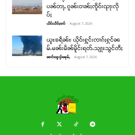
ပၼ်တႃႇ ၵူၼ်းဝၢၼ်ႈၸိူဝ်းၺႃးလို
ပ်ႈ
-
August 7, 2026
ယိင်းသဵဝ်ႈၶၢဝ်
ယူႊၶရဵၼ်ႊ ယိုဝ်းႁူင်းၸၢၵ်ႈႁုင်ၼ
မ်ႉမၼ်းမဵၼ်မိူင်းရတ်ႉသျႃႊသွင်တီႈ
-
August 7, 2026
ၼၢင်းၽူၺ်းၼုမ်ႇ