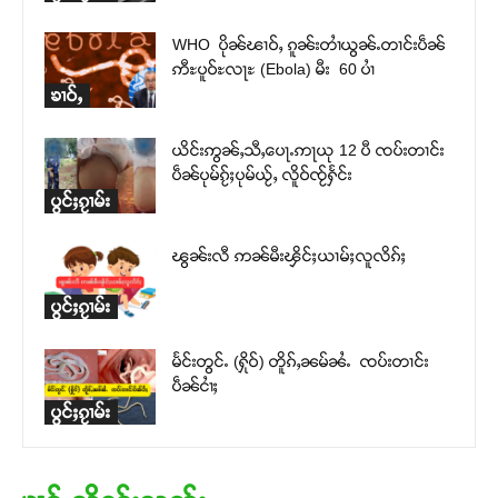
WHO ပိုၼ်ၽၢဝ်ႇ ၵူၼ်းတၢႆယွၼ်ႉတၢင်းပဵၼ်
ဢီႊပူဝ်ႊလႃႊ (Ebola) မီး 60 ပၢႆ
ၶၢဝ်ႇ
ယိင်းဢွၼ်ႇသီႇပေႃႉဢႃယု 12 ပီ ၸပ်းတၢင်း
ပဵၼ်ပုမ်ၵႂ်ႈပုမ်ယႂ်ႇ လိူဝ်ၸႂ်ႁႅင်း
ပွင်ႈၵႂၢမ်း
ၽွၼ်းလီ ဢၼ်မီးၾိင်ႈယၢမ်ႈလူလိၵ်ႈ
ပွင်ႈၵႂၢမ်း
မႅင်းတွင်ႉ (ႁိုဝ်) တိူၵ်ႇၼမ်ၼႆႉ ၸပ်းတၢင်း
ပဵၼ်ငၢႆႈ
ပွင်ႈၵႂၢမ်း