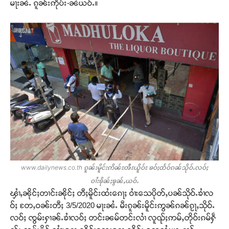
မႃးၼႆႉ ၵူၼ်းဢိုပ်း-ၼႆယဝ်ႉ။
www.dailynews.co.th ၵူၼ်းမိူင်းဢိၼ်ႊၻီႊယိူဝ်ႊ ၶဝ်ႈထႅဝ်ၵၼ်သိုဝ်ႉလဝ်ႈ
ဝၢႆးၶိုၼ်ႈၶွၼ်ႇယဝ်ႉ
ၾၢႆႇၼိုင်ႈတၢင်းၼိုင်ႈ တီႈမိူင်းထႆးၵေႃႈ ဝၢႆးသေပိုတ်ႇပၼ်သိုဝ်ႉၶၢႆလ
ဝ်ႈ တႄႇဝၼ်းတီႈ 3/5/2020 မႃးၼႆႉ မီးၵူၼ်းမိူင်းဢွၼ်ၵၼ်ၵႂႃႇသိုဝ်ႉ
လဝ်ႈ ၸွမ်းႁၢၼ်ႉၶၢႆလဝ်ႈ တင်းၼမ်တင်းလၢႆ လူၺ်ႈဢမ်ႇတိုဝ်းၵမ်ႁဵ