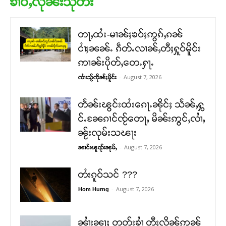
ၶၢဝ်ႇလိုၼ်းသုတ်း
တႃႇထႆး-မၢၼ်ႈၶဝ်ႈဢွၵ်ႇၵၼ်
ငၢႆႈၼၼ်ႉ ၵဵတ်ႉလၢၼ်ႇတီႈႁူဝ်မိူင်း
ဢၢၼ်းပိုတ်ႇတေႉႁႃႉ
-
August 7, 2026
ၸၢႆးသႂ်ၸိုၼ်ႈမိူင်း
တႅၼ်းၽွင်းထႆးၵေႃႉၼိုင်ႈ သႅၼ်ႇႁွ
င်ႉၼႄၵၢင်ၸႂ်တေႃႇ မိၼ်းဢွင်ႇလၢႆႇ
ၼႂ်းလုမ်းသၽႃး
-
August 7, 2026
ၼၢင်းၽူၺ်းၼုမ်ႇ
တႆးၵူဝ်သင် ???
-
August 7, 2026
Hom Hurng
ၼၢႆးၼႃႈ တတ်းၶၢႆ တီႈလိၼ်ဢၼ်