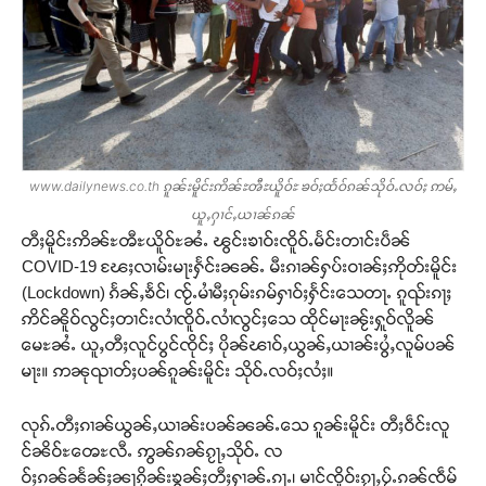
www.dailynews.co.th ၵူၼ်းမိူင်းဢိၼ်ႊၻီႊယိူဝ်ႊ ၶဝ်ႈထႅဝ်ၵၼ်သိုဝ်ႉလဝ်ႈ ဢမ်ႇ
ယူႇႁၢင်ႇယၢၼ်ၵၼ်
တီႈမိူင်းဢိၼ်ႊၻီႊယိူဝ်ႊၼႆႉ ၽွင်းၶၢဝ်းၸိူဝ်ႉမႅင်းတၢင်းပဵၼ်
COVID-19 ၽႄႈလၢမ်းမႃးႁႅင်းၼၼ်ႉ မီးၵၢၼ်ႁပ်းဝၢၼ်ႈဢိုတ်းမိူင်း
(Lockdown) ၵႅၼ်ႇၶႅင်၊ ၸႂ်ႉမၢႆမီႈၵုမ်းၵမ်ႁၢဝ်ႈႁႅင်းသေတႃႉ ၵူၺ်းၵႃႈ
ဢိင်ၼိူဝ်လွင်ႈတၢင်းလၢႆၸိူဝ်ႉလၢႆလွင်ႈသေ ထိုင်မႃးၼႂ်းႁူဝ်လိူၼ်
မေႊၼႆႉ ယူႇတီႈလူင်ပွင်ၸိုင်ႈ ပိုၼ်ၽၢဝ်ႇယွၼ်ႇယၢၼ်းပွႆႇလူမ်ပၼ်
မႃး။ ဢၼုၺၢတ်ႈပၼ်ၵူၼ်းမိူင်း သိုဝ်ႉလဝ်ႈလႆႈ။
လုၵ်ႉတီႈၵၢၼ်ယွၼ်ႇယၢၼ်းပၼ်ၼၼ်ႉသေ ၵူၼ်းမိူင်း တီႈဝဵင်းလူ
င်ၼိဝ်ႊၻေႊလီႉ ဢွၼ်ၵၼ်ၵႂႃႇသိုဝ်ႉ လ
ဝ်ႈၵၼ်ၼႅၼ်ႈၼႃၵိုၼ်းၶွၼ်ႈတီႈႁၢၼ်ႉၵႃႉ၊ မၢင်ၸိူဝ်းၵႂႃႇပႂ်ႉၵၼ်ၸဵမ်