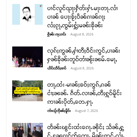
ပၢင်လူင်ၺႃးႁဵတ်းႁၢႆႉမႃးတႃႉလၢႆ
ပၢၼ် ​​ပေႃးၶႂ်ႈပဵၼ်ၵၢၼ်ၵႃႈ
လႆႈၵႂႃႇၸွမ်းႁွႆႈမၼ်းၶိုၼ်း
-
August 8, 2026
ႁိုၼ်း ၵႃယၢင်း
လုၵ်ႈဢွၼ်ႇႁၢႆတီႈဝဵင်းဢွင်ႇပၢၼ်း
ႁၼ်ၶိုၼ်းတူဝ်တၢႆၼႂ်းၼမ်ႉမေႃႇ
-
August 8, 2026
ယိင်းသဵဝ်ႈၶၢဝ်
တႃႇထႆး-မၢၼ်ႈၶဝ်ႈဢွၵ်ႇၵၼ်
ငၢႆႈၼၼ်ႉ ၵဵတ်ႉလၢၼ်ႇတီႈႁူဝ်မိူင်း
ဢၢၼ်းပိုတ်ႇတေႉႁႃႉ
-
August 7, 2026
ၸၢႆးသႂ်ၸိုၼ်ႈမိူင်း
တႅၼ်းၽွင်းထႆးၵေႃႉၼိုင်ႈ သႅၼ်ႇႁွ
င်ႉၼႄၵၢင်ၸႂ်တေႃႇ မိၼ်းဢွင်ႇလၢႆႇ