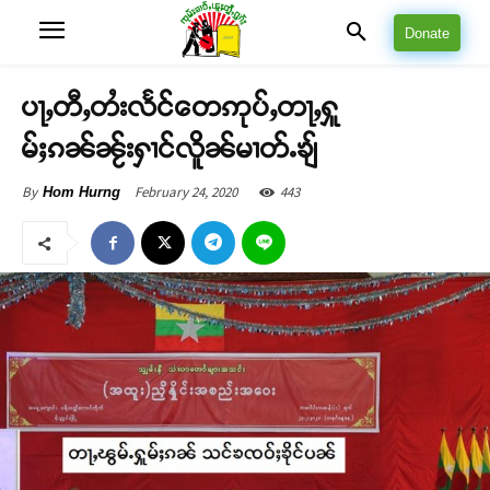
Donate
ပႃႇတီႇတႆးလႅင်တေဢုပ်ႇတႃႇႁူ
မ်ႈၵၼ်ၼႂ်းႁၢင်လိူၼ်မၢတ်ႉၶျ်
February 24, 2020
443
By
Hom Hurng