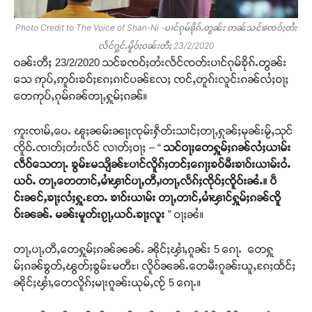
Photo Credit to The Voice of Shan-Ni -ပၢင်ၵုမ်ၶိုၵ်ႉတွၼ်း ဢၼ်သင်ၶၸဝ်ႈတႆး
လႅင်ႁွင်ႉမိူဝ်ႈဝၼ်းတီႈ 23/2/2020
ဝၼ်းတီႈ 23/2/2020 သင်ၶၸဝ်ႈတႆးလႅင်ၸတ်းပၢင်ၵုမ်ၶိုၵ်ႉတွၼ်း
သေ ဢုပ်ႇဢူဝ်းၶဝ်ႈၵႄႈၵၢင်ပၼ်လႄႈ ၸင်ႇတူၵ်းလူင်းၵၼ်လႆႈဝႃႈ
တေဢုပ်ႇၵုမ်ၵၼ်တႃႇႁူမ်ႈၵၼ်။
ဢူးၸၢမ်ႇပေႉ ၽူႈၼမ်းၼႃႈၸုမ်းႁဵတ်းသၢင်ႈတႃႇႁုၼ်ႈမုၼ်းမႂ်ႇသုင်
ၸိူဝ်ႉၸၢတ်ႈတႆးလႅင် လၢတ်ႈဝႃႈ – “
သင်ဝႃႈတေႁူမ်ႈၵၼ်လႆႈယၢမ်း
လဵဝ်သေတႃႉ ၶွမ်ႊမသျိၼ်ႊပၢင်လိူၵ်ႈတင်ႈၵေႃႈၶဝ်မီးၶၢဝ်းယၢမ်းဝႆႉ
ယဝ်ႉ တႃႇတေတၢင်ႇမၢႆၾၢင်ပႃႇတီႇ၊တႃႇလႅၵ်ႈၸိုဝ်ႈၸိူဝ်းၼႆႉ။ ပဵ
င်းၼင်ႇၶႃႈလႆႈႁူႉတႄႉ ၶၢဝ်းယၢမ်း တႃႇတၢင်ႇမၢႆၾၢင်ႁူမ်ႈၵၼ်ၸိူ
ဝ်းၼၼ်ႉ မၼ်းမူတ်းၵႂႃႇယဝ်ႉၶႃႈလူး
” ဝႃႈၼႆ။
တႃႇပႃႇတီႇတေႁူမ်ႈၵၼ်ၼၼ်ႉ ၼိုင်ႈၾၢႆႇၵူၼ်း 5 ၵေႃႉ တေႁူ
မ်ႈၵၼ်ၶွတ်ႇၽွတ်ႈၶွမ်ႊမတီႊ၊ လိူဝ်ၼၼ်ႉတေမီးၵူၼ်းယူႇၵႄႈထႅင်ႈ
ၼိုင်ႈၾၢႆႇတေလိူၵ်ႈမႃးၵူၼ်းယုမ်ႇၸႂ် 5 ၵေႃႉ။