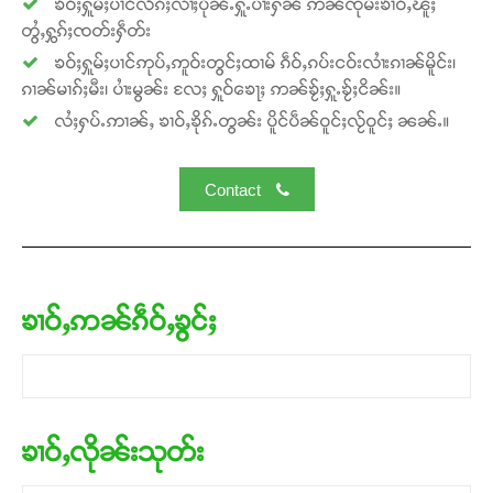
ၶဝ်ႈႁူမ်ႈပၢင်လႅၵ်ႈလၢႆႈပိုၼ်ႉႁူႉပၢႆးႁၼ် ဢၼ်ၸုမ်းၶၢဝ်ႇၽူႈ
တွႆႇႁွၵ်ႈၸတ်းႁဵတ်း
ၶဝ်ႈႁူမ်ႈပၢင်ဢုပ်ႇဢူဝ်းတွင်ႈထၢမ် ၵဵဝ်ႇၵပ်းငဝ်းလၢႆးၵၢၼ်မိူင်း၊
ၵၢၼ်မၢၵ်ႈမီး၊ ပၢႆးမွၼ်း လႄႈ ႁူဝ်ၶေႃႈ ဢၼ်ၶႂ်ႈႁူႉၶႂ်ႈငိၼ်း။
လႆႈႁပ်ႉဢၢၼ်ႇ ၶၢဝ်ႇၶိုၵ်ႉတွၼ်း ပိူင်ပဵၼ်ဝူင်ႈလႂ်ဝူင်ႈ ၼၼ်ႉ။
Contact
ၶၢဝ်ႇဢၼ်ၵဵဝ်ႇၶွင်ႈ
ၶၢဝ်ႇလိုၼ်းသုတ်း