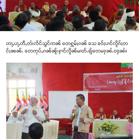
တႃႇပႃႇတီႇတႆးလႅင်သွင်ဢၼ် တေႁူမ်ႈၵၼ် သေ ၶဝ်ႈပၢင်လိူၵ်ႈတ
င်ႈၼၼ်ႉ တေဢုပ်ႇၵၼ်ၼႂ်းႁၢင်လိူၼ်မၢတ်ႉၶျ်တေမႃးၼႆႉဝႃႈၼႆ။