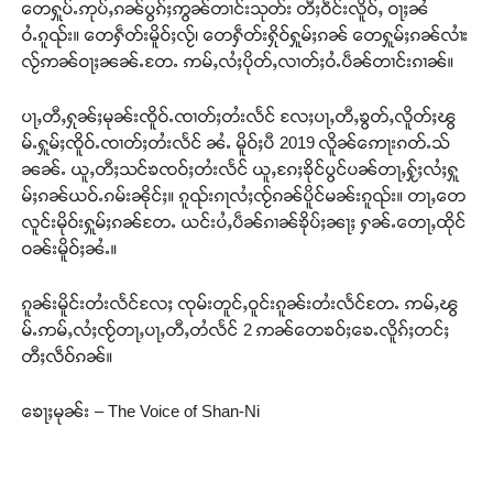
တေႁူပ်ႉဢုပ်ႇၵၼ်ပွၵ်ႈဢွၼ်တၢင်းသုတ်း တီႈဝဵင်းလိူဝ်ႇ ဝႃႈၼႆ
ဝႆႉၵူၺ်း။ တေႁဵတ်းမိူဝ်ႈလႂ်၊ တေႁဵတ်းႁိုဝ်ႁူမ်ႈၵၼ် တေႁူမ်ႈၵၼ်လၢႆး
လႂ်ဢၼ်ဝႃႈၼၼ်ႉတႄႉ ဢမ်ႇလႆႈပိုတ်ႇလၢတ်ႈဝႆႉပဵၼ်တၢင်းၵၢၼ်။
ပႃႇတီႇႁုၼ်ႈမုၼ်းၸိူဝ်ႉၸၢတ်ႈတႆးလႅင် လႄႈပႃႇတီႇၶွတ်ႇလိူတ်ႈၽွ
မ်ႉႁူမ်ႈၸိူဝ်ႉၸၢတ်ႈတႆးလႅင် ၼႆႉ မိူဝ်ႈပီ 2019 လိူၼ်ဢေႃးၵတ်ႉသ်
ၼၼ်ႉ ယူႇတီႈသင်ၶၸဝ်ႈတႆးလႅင် ယူႇၵႄႈၶိုင်ပွင်ပၼ်တႃႇႁႂ်ႈလႆႈႁူ
မ်ႈၵၼ်ယဝ်ႉၵမ်းၼိုင်ႈ။ ၵူၺ်းၵႃလႆႈၸႂ်ၵၼ်ပိူင်မၼ်းၵူၺ်း။ တႃႇတေ
လူင်းမိုဝ်းႁူမ်ႈၵၼ်တႄႉ ယင်းပႆႇပဵၼ်ၵၢၼ်ၶိုပ်ႈၼႃႈ ႁၼ်ႉတေႃႇထိုင်
ဝၼ်းမိူဝ်ႈၼႆႉ။
ၵူၼ်းမိူင်းတႆးလႅင်လႄႈ ၸုမ်းတူင်ႇဝူင်းၵူၼ်းတႆးလႅင်တႄႉ ဢမ်ႇၽွ
မ်ႉဢမ်ႇလႆႈၸႂ်တႃႇပႃႇတီႇတႆလႅင် 2 ဢၼ်တေၶဝ်ႈၶေႉလိူၵ်ႈတင်ႈ
တီႈလဵဝ်ၵၼ်။
ၶေႃႈမုၼ်း – The Voice of Shan-Ni