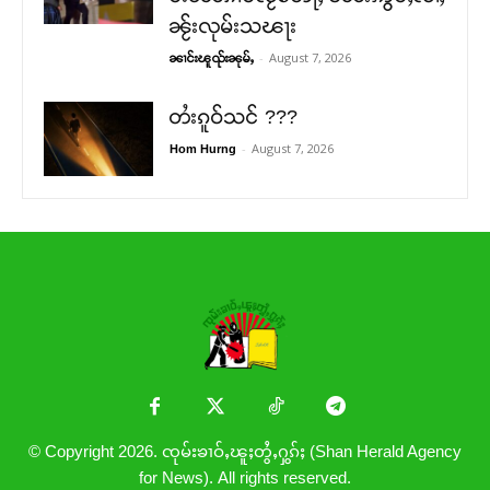
ၼႂ်းလုမ်းသၽႃး
-
August 7, 2026
ၼၢင်းၽူၺ်းၼုမ်ႇ
တႆးၵူဝ်သင် ???
-
August 7, 2026
Hom Hurng
© Copyright 2026. ၸုမ်းၶၢဝ်ႇၽူႈတွႆႇႁွၵ်ႈ (Shan Herald Agency
for News). All rights reserved.