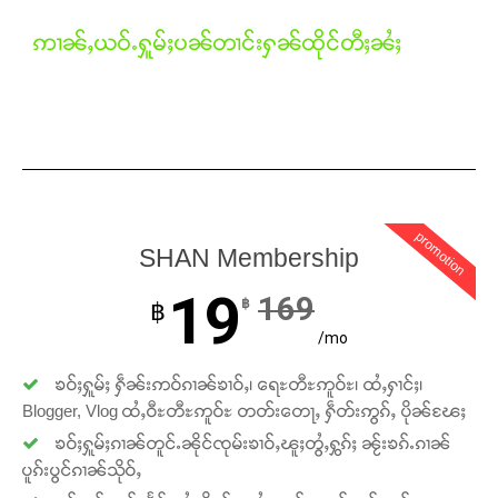
ဢၢၼ်ႇယဝ်ႉႁူမ်ႈပၼ်တၢင်းႁၼ်ထိုင်တီႈၼႆႈ
Support SHAN
တႃႇႁႂ်ႈသဵင်ၵၢင်ၸႂ်ၵူၼ်းမိူင်း ၵူႈတီႈၵူႈလႅၼ်ပေႃးတေၸွ
တ်ႇ တူဝ်ႈလုမ်ႈၾႃႉၼၼ်ႉ ၶဝ်ႈႁူမ်ႈၵမ်ႉထႅမ် ၸုမ်းၶၢ
ဝ်ႇၽူႈတွႆႇႁွၵ်ႈ လႆႈယူႇၶႃႈဢေႃႈ။
Donate Now
promotion
SHAN Membership
19
169
฿
฿
/mo
ၶဝ်ႈႁူမ်ႈ ႁဵၼ်းဢဝ်ၵၢၼ်ၶၢဝ်ႇ၊ ရေႊတီႊဢူဝ်ႊ၊ ထႆႇႁၢင်ႈ၊
Blogger, Vlog ထႆႇဝီႊတီႊဢူဝ်ႊ တတ်းတေႃႇ ႁဵတ်းဢွၵ်ႇ ပိုၼ်ၽႄႈ
ၶဝ်ႈႁူမ်ႈၵၢၼ်တူင်ႉၼိုင်ၸုမ်းၶၢဝ်ႇၽူႈတွႆႇႁွၵ်ႈ ၼႂ်းၶၵ်ႉၵၢၼ်
ပူၵ်းပွင်ၵၢၼ်သိုဝ်ႇ