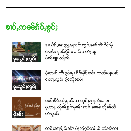
ၶၢဝ်ႇဢၼ်ၵဵဝ်ႇၶွင်ႈ
ၶႄႇပႅၵ်ႇၼႃႈၵႂႃႇမႃးၶဝ်ႈဢွၵ်ႇၼမ်တီႈဝဵင်းမိူ
င်းၼၢႆး ၵူၼ်းမိူင်းလၢမ်းၶၢတ်ႈဝႃႈ
ပဵၼ်ၵျႃႊၽျႅၼ်ႉ
ၵူႈလွင်ႈလွင်ႈ
ပွႆးတၢင်ႇထီးၵွင်းမူး ဝဵင်းမိူင်းၼၢႆး ၸတ်းပႃးပၢင်
တေႃႇလွင်း ႁိုင်လိူၼ်ပၢႆ
ၵူႈလွင်ႈလွင်ႈ
ဝၼ်းၶိုၵ်ႉယႂ်ႇပုတ်ႉထ လုမ်ႈၾႃႉ ဝိသႃႇၶ
ပူႇၸႃႇ လိူၼ်ႁူၵ်းမူၼ်း ဢမ်ႇၼၼ် လိူၼ်ၸဵ
တ်းမူၼ်း
ပိုၼ်း
ၸဝ်ႈၼႃးမိူင်းၼၢႆး မႆႈၸႂ်ၵူဝ်ဢမ်ႇမီးတိုၼ်းလၢ