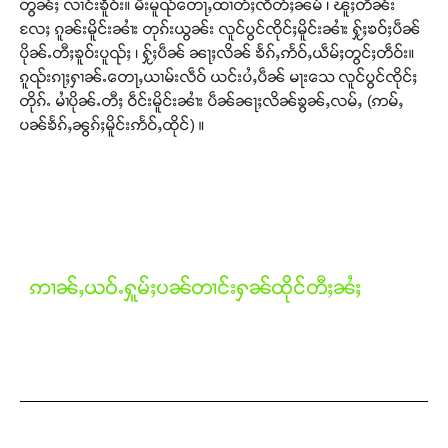
တွၼ်ႈ လၢင်းၶိူဝ်း။ မီးမူၺ်တေႃႇထၢတ်ႈၸႅတ်ႈၼမ် ၊ ၽူႈတႅၼ်း
တႃႇႁႂ်ႈသဵင်ၵၢင်ၸႂ်ၵူၼ်းမိူင်း ၵူႈတီႈၵူႈလႅၼ်ပေႃးတေၸွ
လႄႈ ၵူၼ်းမိူင်းၼၢႆး တုၵ်းယွၼ်း လူင်ပွင်ၸိုင်ႈမိူင်းၼၢႆး ႁႂ်ႈၶဝ်ႈပဵၼ်
တ်ႇ တူဝ်ႈလုမ်ႈၾႃႉၼၼ်ႉ ၶဝ်ႈႁူမ်ႈၵမ်ႉထႅမ် ၸုမ်းၶၢ
ပိုၼ်ႉတီႈၶူဝ်းပူၺ်ႈ ၊ ႁႂ်ႈပဵၼ် ၼႃႈလိၼ် ၶႅၵ်ႇဢႅဝ်ႇယဵမ်ႈတွင်ႈတဵဝ်း။
ဝ်ႇၽူႈတွႆႇႁွၵ်ႈ လႆႈယူႇၶႃႈဢေႃႈ။
ၵူၺ်းၵႃႈႁၢၼ်ႉတေႃႇယၢမ်းလဵဝ် ယင်းပႆႇပဵၼ် မႃးသေ လူင်ပွင်ၸိုင်ႈ
တိုၵ်ႉ မၢႆပိုၼ်ႉတီႈ ဝဵင်းမိူင်းၼၢႆး ပဵၼ်ၼႃႈလိၼ်ၶွၼ်ႇလမ်ႇ (ဢမ်ႇ
ပၼ်ၶႅၵ်ႇၼွၵ်ႈမိူင်းဢႅဝ်ႇထိုင်) ။
Donate Now
ဢၢၼ်ႇယဝ်ႉႁူမ်ႈပၼ်တၢင်းႁၼ်ထိုင်တီႈၼႆႈ