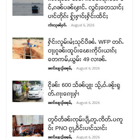
င်ႇၵၼ်ပၼ်ၾၢင်ႉ လွင်ႈတေသၢင်ႈ
ပၢင်တိုၵ်း ႁႂ်ႈႁၢဝ်ႈႁႅင်းထႅင်ႈ
-
August 6, 2026
ၸၢႆးသုၼ်ႁၵ်ႉ
ႁႅင်းလူမ်းမႆႈသုင်ပီၼႆႉ WFP တၵ်ႉ
ဝႃႈၵူၼ်းထူပ်းၽေးဢိုပ်းယၢၵ်ႈ
တေဢမ်ႇယွမ်း 49 လၢၼ်ႉ
-
August 6, 2026
ၼၢင်းၽူၺ်းၼုမ်ႇ
ငိုၼ်း 600 သႅၼ်ပျႃး သႂ်ႇဝႆႉၼႂ်းရူ
တ်ႉၵႃးၵေႃႈႁၢႆ
-
August 6, 2026
ၼၢင်းၽူၺ်းၼုမ်ႇ
တူဝ်တႅၼ်းၸုမ်းပျီႇတူႉၸိတ်ႉပဢူ
ဝ်း PNO ၵႂႃႇဝဵင်းပၢင်သၢင်း
-
August 6, 2026
ၼၢင်းၽူၺ်းၼုမ်ႇ