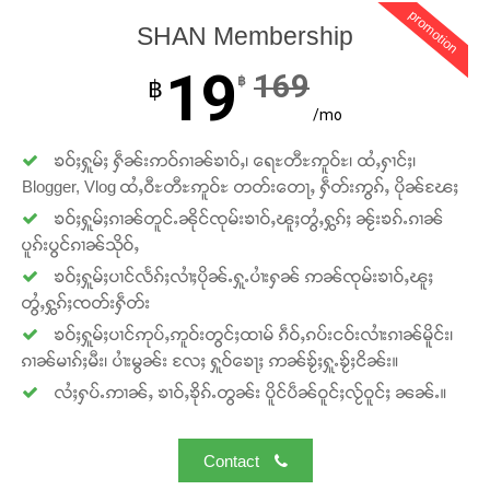
promotion
SHAN Membership
19
169
฿
฿
/mo
ၶဝ်ႈႁူမ်ႈ ႁဵၼ်းဢဝ်ၵၢၼ်ၶၢဝ်ႇ၊ ရေႊတီႊဢူဝ်ႊ၊ ထႆႇႁၢင်ႈ၊
Blogger, Vlog ထႆႇဝီႊတီႊဢူဝ်ႊ တတ်းတေႃႇ ႁဵတ်းဢွၵ်ႇ ပိုၼ်ၽႄႈ
ၶဝ်ႈႁူမ်ႈၵၢၼ်တူင်ႉၼိုင်ၸုမ်းၶၢဝ်ႇၽူႈတွႆႇႁွၵ်ႈ ၼႂ်းၶၵ်ႉၵၢၼ်
ပူၵ်းပွင်ၵၢၼ်သိုဝ်ႇ
ၶဝ်ႈႁူမ်ႈပၢင်လႅၵ်ႈလၢႆႈပိုၼ်ႉႁူႉပၢႆးႁၼ် ဢၼ်ၸုမ်းၶၢဝ်ႇၽူႈ
တွႆႇႁွၵ်ႈၸတ်းႁဵတ်း
ၶဝ်ႈႁူမ်ႈပၢင်ဢုပ်ႇဢူဝ်းတွင်ႈထၢမ် ၵဵဝ်ႇၵပ်းငဝ်းလၢႆးၵၢၼ်မိူင်း၊
ၵၢၼ်မၢၵ်ႈမီး၊ ပၢႆးမွၼ်း လႄႈ ႁူဝ်ၶေႃႈ ဢၼ်ၶႂ်ႈႁူႉၶႂ်ႈငိၼ်း။
လႆႈႁပ်ႉဢၢၼ်ႇ ၶၢဝ်ႇၶိုၵ်ႉတွၼ်း ပိူင်ပဵၼ်ဝူင်ႈလႂ်ဝူင်ႈ ၼၼ်ႉ။
Contact