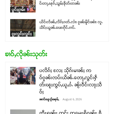
င်းတႃႇၽုၵ်ႇသွမ်ႈၶိုတ်းတၼ်း
ပွင်ႈၵႂၢမ်း
ယိင်းလႅၼ်ႇလိၵ်ႈၵတ်ႉလၢႆး ၵူၼ်းမိူင်းၼၢႆး လူႉ
သဵင်ႈယွၼ်ႉၽေးၵိုင်ႉၵၢင်ႉ
ၵူႈလွင်ႈလွင်ႈ
ၶၢဝ်ႇလိုၼ်းသုတ်း
ပလိၵ်ႈ လႄႈ သိုၵ်းမၢၼ်ႈ ဢ
ဝ်ၵူၼ်းၸပ်းယိၼ်ႉတေႃႇလွင်းႁဵ
တ်းၽူႈၸွပ်ႇယူႇဝႆႉ ၼႂ်းဝဵင်းလႃႈသဵ
ဝ်ႈ
-
August 6, 2026
ၼၢင်းၽူၺ်းၼုမ်ႇ
ဢီႊရၼ်ႊ တင်း ဢမေႊရိၵၼ်ႊ ၶဵ