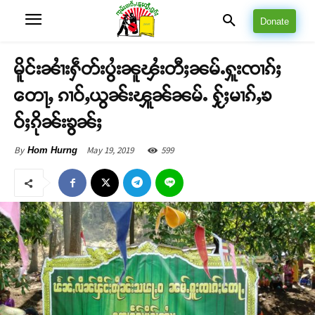
Donate
မိူင်းၼၢႆးႁဵတ်းပွႆးၼူၾႆးတီႈၼမ်ႉႁူးၸၢၵ်ႈ
တေႃႇ ၵၢဝ်ႇယွၼ်းၾူၼ်ၼမ်ႉ ႁႂ်ႈမၢၵ်ႇၶ
ဝ်ႈၵိုၼ်းၶွၼ်ႈ
May 19, 2019
599
By
Hom Hurng