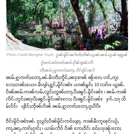
Photo Credit Mongnai Youth- ၵူၼ်းမိူင်းၼၢႆးတႆႈတဵၼ်းယွၼ်းၼမ်ႉယွၼ်းၾူၼ်
ႁႂ်ႈမၢၵ်ႇၶဝ်ႈတဝ်ႈၼမ်ႉၵိုၼ်းၶွၼ်ႈလီ၊
တီႈၼမ်ႉႁူးၸၢၵ်ႈတေႃႇ ဝဵင်းမိူင်းၼၢႆး
ၼမ်ႉႁူးၸၢၵ်ႈတေႃႇၼႆႉမီးတီႈဢိူင်ႇၼႃးၶၢၼ် ၼႂ်းၵႄႈ ပၢင်ႇဢူႈ
လႄႈဝၢၼ်ႈယေး၊ မီးၾၢႆႇႁွင်ႇမိူင်းၼၢႆး ယၢၼ်မွၵ်ႈ 10 လၵ်း။ ယွၼ်ႉ
ပဵၼ်ၼမ်ႉဢၼ်လမ်ႇလွင်ႈတွၼ်ႈတႃႇပီႈၼွင်ႉမိူင်းၼၢႆး ၊ ၼမ်ႉဢၼ်
လဵင်ႉတူင်ႈၼႃးပီႈၼွင်ႉမိူင်းၼၢႆးလႄႈ ပီႈၼွင်ႉမိူင်းၼၢႆး ႁၵ်ႉသႃ သိ
မ်းပႅင်း ၾိင်ႈတိုၼ်းပဵၼ် ၼမ်ႉႁူးၸၢၵ်ႈတေႃႇၵူႈပီပီ။
ဝဵင်းမိူင်းၼၢႆးၼႆႉ ၵူႈပွၵ်ႈပဵၼ်မိူင်းၸဝ်ႈၾႃႉ ဢၼ်မီးဢူၽုင်းယႂ်ႇ
Support SHAN
ဢႃႇၼႃႇၸၢၵ်ႈၵႂၢင်ႈ ၊ ယၢမ်းလဵဝ် ပဵၼ် ၸႄႈဝဵင်း ၶဝ်ႈပႃးၼႂ်းၸႄႈ