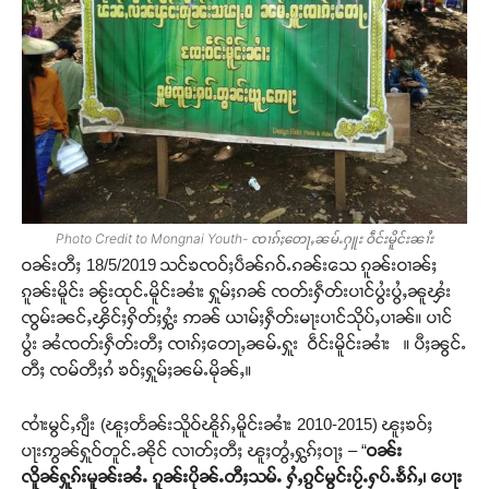
Photo Credit to Mongnai Youth- ၸၢၵ်ႈတေႃႇၼမ်ႉႁူး ဝဵင်းမိူင်းၼၢႆး
ဝၼ်းတီႈ 18/5/2019 သင်ၶၸဝ်ႈပဵၼ်ၵဝ်ႉၵၼ်းသေ ၵူၼ်းဝၢၼ်ႈ
ၵူၼ်းမိူင်း ၼႂ်းထုင်ႉမိူင်းၼၢႆး ႁူမ်ႈၵၼ် ၸတ်းႁဵတ်းပၢင်ပွႆးပွႆႇၼူၾႆး
ၸွမ်းၼင်ႇၾိင်ႈႁိတ်ႈႁွႆး ဢၼ် ယၢမ်ႈႁဵတ်းမႃးပၢင်သိုပ်ႇပၢၼ်။ ပၢင်
ပွႆး ၼႆၸတ်းႁဵတ်းတီႈ ၸၢၵ်ႈတေႃႇၼမ်ႉႁူး ဝဵင်းမိူင်းၼၢႆး ။ ပီႈၼွင်ႉ
တီႈ ၸမ်တီႈၵႆ ၶဝ်ႈႁူမ်ႈၼမ်ႉမိုၼ်ႇ။
ၸၢႆးမွင်ႇၵျီး (ၽူႈတႅၼ်းသိူဝ်ၽိူၵ်ႇမိူင်းၼၢႆး 2010-2015) ၽူႈၶဝ်ႈ
ပႃးဢွၼ်ႁူဝ်တူင်ႉၼိုင် လၢတ်ႈတီႈ ၽူႈတွႆႇႁွၵ်ႈဝႃႈ – “
ဝၼ်း
လိူၼ်ႁူၵ်းမူၼ်းၼႆႉ ၵူၼ်းပိုၼ်ႉတီႈသမ်ႉ ႁႆႇၵွင်မွင်းပႂ်ႉႁပ်ႉၶႅၵ်ႇ၊ ပေႃး