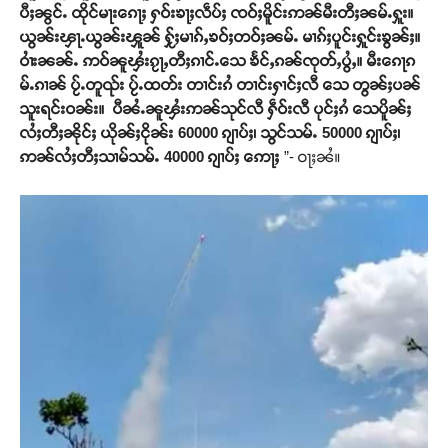
ပီႈၼွင်ႉ ထိုင်မႃးၵေႃႈ ႁဝ်းၶႃႈလဵပ်ႈ ၸဝ်ႈမိူင်းဢၼ်မီးတီႈၼမ်ႉႁူး။
ယွၼ်းၾႃႉယွၼ်းၾူၼ် ႁႂ်ႈမၢၵ်ႇၶဝ်ႈတဝ်ႈၼမ်ႉ မၢၵ်ႈပူင်းႁူင်းၶွၼ်ႈ။
ဝၢႆးၼၼ်ႉ ဢဝ်ၼူၾႆးၵႂႃႇတီႈၵၢင်ႉသေ ၶႅင်ႇၵၼ်ၸုတ်ႇပွႆႇ။ မီးၵေႃၵ
မ်ႉၵၢၼ် ပႂ်ႉတူၺ်း ပႂ်ႉထတ်း တၢင်းၵႆ တၢင်းႁၢင်ႈလီ သေ တွၼ်ႈပၼ်
သူးရင်းဝၼ်း။ ပီၼႆႉၼူၾႆးဢၼ်သုင်လီ ႁဵဝ်းလီ ပုင်ႈၵႆ သေပိူၼ်ႈ
လႆႈတီႈၼိုင်ႈ ယိုၼ်ႈငိုၼ်း 60000 ၵျၢပ်ႈ၊ သွင်သမ်ႉ 50000 ၵျၢပ်ႈ၊
ဢၼ်လႆႈတီႈသၢမ်သမ်ႉ 40000 ၵျၢပ်ႈ ဢေႃႈ
”- ဝႃႈၼႆ။