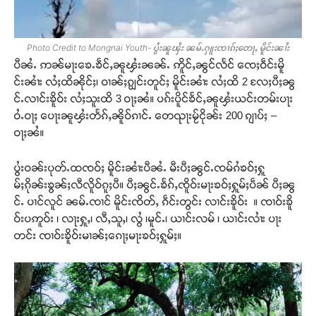
Photo Credit to Mongnai Youth- ပွႆးၼူၾႆး ၼမ်ႉႁူးၸၢၵ်ႈတေႃႇ မိူင်းၼၢႆး
ပီၼႆႉ ဢၼ်မႃးၶေႉၶဵင်ႇၼူၾႆးၼၼ်ႉ ဢိူင်ႇၼွင်လႅင် ၸေႈဝဵင်းမိူ
င်းၼၢႆး လႆႈထိၼိုင်ႈ၊ ဝၢၼ်ႈၵျွင်းတူင်ႈ မိူင်းၼၢႆး လႆႈထိ 2 လႄႈပီႈၼွ
င်ႉလၢင်းၶိူဝ်း လႆႈသူးထိ 3 ဝႃႈၼႆ။ ပၵ်းပိူင်ၶႅင်ႇၼူၾႆးယင်းတမ်းပႃး
ဝႆႉဝႃႈ ပေႃးၼူၾႆးတႅၵ်ႇၼိူဝ်ၵၢင်ႉ တေၺႃးမႂ်ငိုၼ်း 200 ၵျၢပ်ႈ –
ဝႃႈၼႆ။
ပွႆးဝၼ်းပုတ်ႉထၸဝ်ႈ မိူင်းၼၢႆးပီၼႆႉ မီးပီႈၼွင်ႉၸမ်ၵႆၶဝ်ႈႁူ
မ်ႈၵိုၼ်းၶွၼ်ႈလီလိူဝ်ၵူႈပီ။ ပီႈၼွင်ႉၶႅၵ်ႇၸိူဝ်းမႃးၶဝ်ႈႁူမ်ႈပဵၼ် ပီႈၼွ
င်ႉ ပၢင်လူင် ၼမ်ႉၸၢင် မိူင်းၸိတ်ႇ ၵဵင်းတွင်း လၢင်းၶိူဝ်း ။ ၸၢဝ်းၶိူ
ဝ်းပဢူဝ်း ၊ လႃးႁူႇ၊ လီႇသူႇ၊ လွႆ ၊မူင်ႉ၊ ယၢင်းလမ် ၊ ယၢင်းလၢႆး ပႃး
တင်း ၸၢဝ်းၶိူဝ်းမၢၼ်ႈၵေႃႈမႃးၶဝ်ႈႁူမ်ႈ။