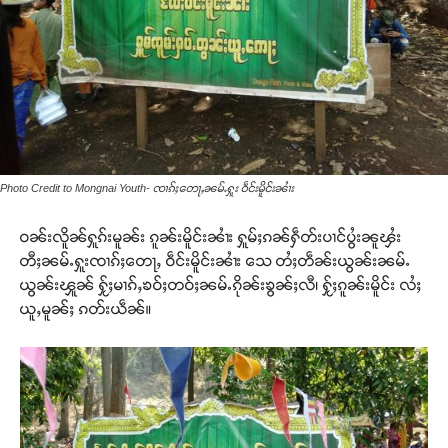
Photo Credit to Mongnai Youth- ၸၢၵ်ႈတေႃႇၼမ်ႉႁူး ဝဵင်းမိူင်းၼၢႆး
ဝၼ်းလိူၼ်ႁူၵ်းမူၼ်း ၵူၼ်းမိူင်းၼၢႆး ႁူမ်ႈၵၼ်ႁဵတ်းပၢင်ပွႆးၼူၾႆး
တီႈၼမ်ႉႁူးၸၢၵ်ႈတေႃႇ ဝဵင်းမိူင်းၼၢႆး သေ တႆႈတဵၼ်းယွၼ်းၼမ်ႉ
ယွၼ်းၾူၼ် ႁႂ်ႈမၢၵ်ႇၶဝ်ႈတဝ်ႈၼမ်ႉၵိုၼ်းၶွၼ်ႈလီ၊ ႁႂ်ႈၵူၼ်းမိူင်း လႆႈ
ယူႇမူၼ်ႈ ၵတ်းယဵၼ်။