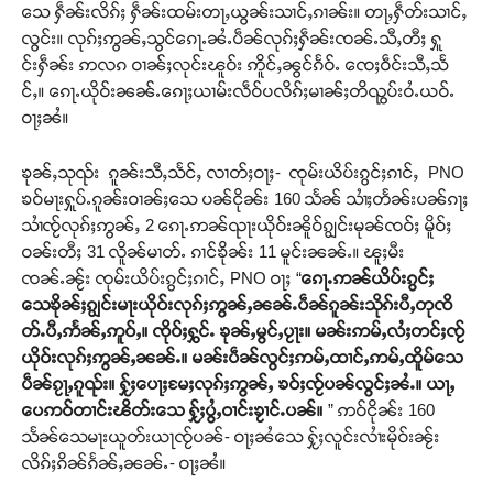
သေ ႁဵၼ်းလိၵ်ႈ ႁဵၼ်းထမ်းတႃႇယွၼ်းသၢင်ႇၵၢၼ်း။ တႃႇႁဵတ်းသၢင်ႇ
လွင်း။ လုၵ်ႈဢွၼ်ႇသွင်ၵေႃႉၼႆႉပဵၼ်လုၵ်ႈႁဵၼ်းၸၼ်ႉသီႇတီႈ ႁူ
င်းႁဵၼ်း ဢလၵ ဝၢၼ်ႈလုင်းၽူဝ်း ဢိူင်ႇၼွင်ၵႅဝ်ႉ ၸေႈဝဵင်းသီႇသႅ
င်ႇ။ ၵေႃႉယိုဝ်းၼၼ်ႉၵေႃႈယၢမ်းလဵဝ်ပလိၵ်ႈမၢၼ်ႈတိၺွပ်းဝႆႉယဝ်ႉ
ဝႃႈၼႆ။
ၶုၼ်ႇသုၺ်း ၵူၼ်းသီႇသႅင်ႇ လၢတ်ႈဝႃႈ- ၸုမ်းယိပ်းၵွင်ႈၵၢင်ႇ PNO
ၶဝ်မႃးႁူပ်ႉၵူၼ်းဝၢၼ်ႈသေ ပၼ်ငိုၼ်း 160 သႅၼ် သၢႆႈတႅၼ်းပၼ်ၵႃႈ
သၢႆၸႂ်လုၵ်ႈဢွၼ်ႇ 2 ၵေႃႉဢၼ်ၺႃးယိုဝ်းၼိူဝ်ၵျွင်းမုၼ်ၸဝ်ႈ မိူဝ်ႈ
ဝၼ်းတီႈ 31 လိူၼ်မၢတ်ႉ ၵၢင်ၶိုၼ်း 11 မူင်းၼၼ်ႉ။ ၽူႈမီး
ၸၼ်ႉၼႂ်း ၸုမ်းယိပ်းၵွင်ႈၵၢင်ႇ PNO ဝႃႈ “
ၵေႃႉဢၼ်ယိပ်းၵွင်ႈ
သေၶိုၼ်ႈၵျွင်းမႃးယိုဝ်းလုၵ်ႈဢွၼ်ႇၼၼ်ႉပဵၼ်ၵူၼ်းသိုၵ်းပီႇတုၸိ
တ်ႉပီႇဢႅၼ်ႇဢူဝ်ႇ။ ၸိုဝ်ႈႁွင်ႉ ၶုၼ်ႇမွင်ႇပႂႃး။ မၼ်းဢမ်ႇလႆႈတင်ႈၸႂ်
ယိုဝ်းလုၵ်ႈဢွၼ်ႇၼၼ်ႉ။ မၼ်းပဵၼ်လွင်ႈဢမ်ႇထၢင်ႇဢမ်ႇထိူမ်သေ
ပဵၼ်ၵႂႃႇၵူၺ်း။ ႁႂ်ႈပေႃႈမႄႈလုၵ်ႈဢွၼ်ႇ ၶဝ်ႈၸႂ်ပၼ်လွင်ႈၼႆႉ။ ယႃႇ
ပေဢဝ်တၢင်းၽိတ်းသေ ႁႂ်ႈပွႆႇဝၢင်းၶႂၢင်ႉပၼ်။
” ဢဝ်ငိုၼ်း 160
သႅၼ်သေမႃးယူတ်းယႃၸႂ်ပၼ်- ဝႃႈၼႆသေ ႁႂ်ႈလူင်းလၢႆးမိုဝ်းၼႂ်း
လိၵ်ႈၵိၼ်ၵႅၼ်ႇၼၼ်ႉ- ဝႃႈၼႆ။