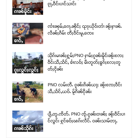
ၵႂႃႇဝဵင်းပၢင်သၢင်း
ၵၢၼ်မိူင်း
ၸၢႆးၼုမ်ႇၵေႃႉၼိုင်ႈ ၺႃးယိုဝ်းတၢႆ ၼႂ်းႁၢၼ်ႉ
လဵၼ်ႈၵဵမ်း တီႈဝဵင်းမူႇၸေႊ
ၶၢဝ်ႇ
သိုၵ်းမၢၼ်ႈႁူမ်ႈPNO ႁၢမ်ႈၵူၼ်းမိူင်းၼႂ်းၸႄႈ
ဝဵင်းသီႇသႅင်ႇ ၶၢႆလဝ်ႈ မီးတူတ်ႈၶွၵ်ႈလႄႈတူ
တ်ႈငိုၼ်း
ၵူႈလွင်ႈလွင်ႈ
PNO လမ်းတီႉ ၵူၼ်းၵိၼ်ယႃႈ ၼႂ်းၸႄႈဝဵင်း
သီႇသႅင်ႇယဝ်ႉ မႂ်ၵိၼ်ငိုၼ်း
ၶၢဝ်ႇ
ပျီႇတူႉၸိတ်ႉ PNO ၸႂ်ႉၵူၼ်းဝၢၼ်ႈ ၼႂ်းဝဵင်းပၢ
င်လွင်း ႁုင်ၶဝ်ႈၽၵ်းလဵင်ႉ ဝၼ်းသၢမ်တႃႇ
ၵၢၼ်သိုၵ်း