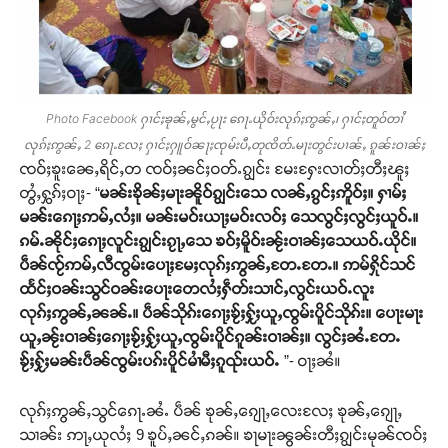
Photo Facebook ႁၢင်ႈၶုၼ်ႇမွင်ႇပႂႃး ၵေႃႉယိုဝ်းလုၵ်ႈဢွၼ်ႇ၊ ႁၢင်ႈတူဝ်တၢႆ
လုၵ်ႈဢွၼ်ႇ 2 ၵေႃႉလႄႈ ႁၢင်ႈႁူဝ်ၼႃႈၸုမ်းပီႇတုၸိတ်ႉမႃးတွင်းပၢၼ်ႇ ၵူၼ်းဝၢၼ်ႈ
ၸဝ်ႈၶူးၼေႇရိင်ႇတ ၸဝ်ႈၼင်ႈဝတ်ႉၵျွင်း မႄးႁႄးလၢတ်ႈတီႈၽူႈ
တွႆႇႁွၵ်ႈဝႃႈ- “
မၼ်းၶိုၼ်ႈမႃးၼိူဝ်ၵျွင်းသေ လၼ်ႇၵွင်ႈဢိူဝ်ႈ။ ႁၢမ်ႈ
မၼ်းၵေႃႈဢမ်ႇလႆႈ။ မၼ်းမဝ်းယႃႈမဝ်းလဝ်ႈ သေလွင်ႈလွင်ႈယူဝ်ႉ။
ၵမ်ႉၼိုင်ႈၵေႃႈလူင်းၵျွင်းၵႂႃႇသေ ၶဝ်ႈမိူဝ်းၼႂ်းဝၢၼ်ႈသေယဝ်ႉယိုင်။
ပဵၼ်ၸႂ်ဢမ်ႇလီၸွမ်းပေႃႈမႄႈလုၵ်ႈဢွၼ်ႇတႄႉတႄႉ။ ဢမ်ႁိုင်သင်
ထႅင်ႈဝၼ်းသွင်ဝၼ်းပေႃးတေလႆႈႁဵတ်းသၢင်ႇလွင်းယဝ်ႉလူး
လုၵ်ႈဢွၼ်ႇၼၼ်ႉ။ ပဵၼ်သိုၵ်းၵေႃႈၶႂ်ႈႁႂ်ႈယူႇၸွမ်းပိူင်သိုၵ်း။ ပေႃးမႃး
ယူႇၼႂ်းဝၢၼ်ႈၵေႃႈၶႂ်ႈႁႂ်ႈယူႇၸွမ်းပိူင်ၵူၼ်းဝၢၼ်ႈ။ လွင်ႈၼႆႉတႄႉ
ၶႂ်ႈႁႂ်ႈမၼ်းပဵၼ်ၸွမ်းပၵ်းပိူင်မၢႆမီႈၵူၺ်းယဝ်ႉ
”- ဝႃႈၼႆ။
လုၵ်ႈဢွၼ်ႇသွင်ၵေႃႉၼႆႉ ပဵၼ် ၶုၼ်ႇၵျေႃႇလေးလႄႈ ၶုၼ်ႇၵျေႃႇ
သၢၼ်း ဢႃႇယုလႆႈ 9 ၶူပ်ႇၼင်ႇၵၼ်။ ၶႃမႃးၼွၼ်းတီႈၵျွင်းမုၼ်ၸဝ်ႈ