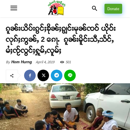
Donate
ၵူၼ်းယိပ်းၵွင်ႈၶိုၼ်ႈၵျွင်းမုၼ်ၸဝ် ယိုဝ်း
လုၵ်ႈဢွၼ်ႇ 2 ၵေႃႉ ၵူၼ်းမိူင်းသီႇသႅင်ႇ
မႆႈၸႂ်လွင်ႈႁူမ်ႇလူမ်ႈ
April 4, 2019
501
By
Hom Hurng