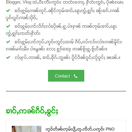
Blogger, Vlog ထႆႇဝီႊတီႊဢူဝ်ႊ တတ်းတေႃႇ ႁဵတ်းဢွၵ်ႇ ပိုၼ်ၽႄႈ
ၶဝ်ႈႁူမ်ႈၵၢၼ်တူင်ႉၼိုင်ၸုမ်းၶၢဝ်ႇၽူႈတွႆႇႁွၵ်ႈ ၼႂ်းၶၵ်ႉၵၢၼ်
ပူၵ်းပွင်ၵၢၼ်သိုဝ်ႇ
ၶဝ်ႈႁူမ်ႈပၢင်လႅၵ်ႈလၢႆႈပိုၼ်ႉႁူႉပၢႆးႁၼ် ဢၼ်ၸုမ်းၶၢဝ်ႇၽူႈ
တွႆႇႁွၵ်ႈၸတ်းႁဵတ်း
ၶဝ်ႈႁူမ်ႈပၢင်ဢုပ်ႇဢူဝ်းတွင်ႈထၢမ် ၵဵဝ်ႇၵပ်းငဝ်းလၢႆးၵၢၼ်မိူင်း၊
ၵၢၼ်မၢၵ်ႈမီး၊ ပၢႆးမွၼ်း လႄႈ ႁူဝ်ၶေႃႈ ဢၼ်ၶႂ်ႈႁူႉၶႂ်ႈငိၼ်း။
လႆႈႁပ်ႉဢၢၼ်ႇ ၶၢဝ်ႇၶိုၵ်ႉတွၼ်း ပိူင်ပဵၼ်ဝူင်ႈလႂ်ဝူင်ႈ ၼၼ်ႉ။
Contact
ၶၢဝ်ႇဢၼ်ၵဵဝ်ႇၶွင်ႈ
တူဝ်တႅၼ်းၸုမ်းပျီႇတူႉၸိတ်ႉပဢူဝ်း PNO