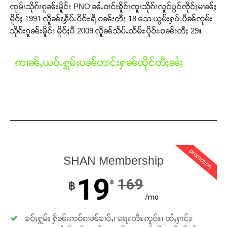
ၸုမ်းသိုၵ်းၵူၼ်းမိူင်း PNO ၼႆႉဝၢင်းၶိူင်ႈၸူးသိုၵ်းလူင်ပွင်ၸိုင်ႈမၢၼ်ႈ
မိူဝ်ႈ 1991 လိူၼ်ၾႅပ်ႉပိဝ်ႊရီ ဝၼ်းတီႈ 18 သေ ယွမ်းႁပ်ႉပဵၼ်ၸုမ်း
Donate Now
သိုၵ်းၵူၼ်းမိူင်း မိူဝ်ႈပီ 2009 လိူၼ်သႅပ်ႉထႅမ်ႊပိူဝ်ႊဝၼ်းတီႈ 29။
ဢၢၼ်ႇယဝ်ႉႁူမ်ႈပၼ်တၢင်းႁၼ်ထိုင်တီႈၼႆႈ
promotion
SHAN Membership
19
169
฿
฿
/mo
ၶဝ်ႈႁူမ်ႈ ႁဵၼ်းဢဝ်ၵၢၼ်ၶၢဝ်ႇ၊ ရေႊတီႊဢူဝ်ႊ၊ ထႆႇႁၢင်ႈ၊