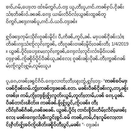
ၶၢဝ်ႇၵမ်ႇပေႃးၸ ထၢႆးမ်ဢွၵ်ႇဝႆႉဝႃႈ ယူႇတီႈပူႇၵၢင်ႉဢၼ်ႁပ်ႉငိုၼ်း
သၢႆႈတႅၼ်းဝႆႉၼၼ်ႉၵေႃႈ ယၢမ်းလဵဝ်လႆႈယွၼ်းထွၼ်တူ
ဝ်ဢွၵ်ႇၼႃႈၵၢၼ်ပူႇၵၢင်ႉဝႆႉယဝ်ႉဝႃႈၼႆ။
ႁူဝ်ၼႃႈၸုမ်းသိုၵ်းၵူၼ်းမိူင်း ပီႇဢႅၼ်ႇဢူဝ်ႇၼႆႉ မႃးပၼ်ငိုၼ်းသၢႆႈ
တႅၼ်းၵႃႈသၢႆၸႂ်လုၵ်ႈဢွၼ်ႇ တီႈၵူၼ်းဝၢၼ်ႈမိူဝ်ႈဝၼ်းတီႈ 1/4/2019
။ ယွၼ်ႉပိူဝ်ႈပေႃႈမႄႈလုၵ်ႈဢွၼ်ႇၵေႃႈလႆႈလူင်းလၢႆးမိုဝ်းပၼ်
ဝႃႈႁၼ်ႉၸႂ်ၼိူဝ်ပိူင်ပဵၼ်ယူႇၼႆလႄႈ ၵူၼ်းၼႂ်းပိုၼ်ႉတီႈဢွၼ်ၵၼ်
မႆႈၸႂ်လွင်ႈႁူမ်ႇလူမ်ႈယူႇ။
ပူႇၵေႇဝၢၼ်ႈၼွင်ၵႅဝ်ႉၵေႃႈလၢတ်ႈတီႈၽူႈတွႆႇႁွၵ်ႈဝႃႈ- “
ဢၼ်ၶဝ်မႃး
ပၼ်ငိုၼ်းၵမ်ႉၸွႆႈဢၼ်ဝႃႈၼၼ်ႉတႄႉ မၼ်းပဵၼ်ငိုၼ်းလူႇတႃႇၼႂ်း
ဝၢၼ်ႈ။ ဢမ်ႇၸႂ်ႈဝႃႈၶႂ်ႈႁႂ်ႈလူတ်းယွမ်ႇတူတ်ႈတၢမ်ႇပၼ် ၵေႃႉပူၼ်ႉ
Support SHAN
ပႅၼ်တၢင်းၽိတ်း။ ဢၼ်ၼႆႉၶႂ်ႈႁႂ်ႈပွင်ႇၸႂ်ပၼ်။ တီႈ
လိၵ်ႈၵိၼ်ၵႅၼ်ႇၵၼ်ၼၼ်ႉ ယွၼ်ႉပိူဝ်ႈ ၸၢဝ်းၶိူဝ်းတႅမ်ႈလိၵ်ႈမၢၼ်ႈ
တႃႇႁႂ်ႈသဵင်ၵၢင်ၸႂ်ၵူၼ်းမိူင်း ၵူႈတီႈၵူႈလႅၼ်ပေႃးတေၸွ
လႄႈ မၼ်းၵေႃႈလႆႈမီးလွင်ႈၶွင်ႉၶမ် ဢၼ်ႇဢမ်ႇငၢႆႈလူမ်လႄႈၸၢ
တ်ႇ တူဝ်ႈလုမ်ႈၾႃႉၼၼ်ႉ ၶဝ်ႈႁူမ်ႈၵမ်ႉထႅမ် ၸုမ်းၶၢ
င်ႈႁဵတ်းႁႂ်ႈၶဝ်ၸႂ်ၽိတ်းၼိူဝ်တီႈပွင်ႇမၼ်း
”- ဝႃႈၼႆ။
ဝ်ႇၽူႈတွႆႇႁွၵ်ႈ လႆႈယူႇၶႃႈဢေႃႈ။