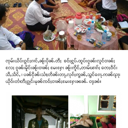
ၸုမ်းယိပ်းၵွင်ႈၵၢင်ႇၼႂ်းပိုၼ်ႉတီႈ ၶဝ်ႈႁူပ်ႉထူပ်းၵူၼ်းလူင်ဝၢၼ်ႈ
လႄႈ ၵူၼ်းမိူင်းၼႂ်းဝၢၼ်ႈ မႄးႁႄး ၼႂ်းဢိူင်ႇတၢမ်ၽၢၵ်ႈ ၸေႈဝဵင်း
သီႇသႅင်ႇ ၊ ပၼ်ငိုၼ်းသၢႆႈတႅၼ်းတႃႇလုၵ်ႈဢွၼ်ႇသွင်ၵေႃႉဢၼ်ၺႃး
ယိုဝ်းတၢႆတီႈၵျႂင်းမုၼ်ၸဝ်ႈဝၢၼ်ႈမႄးႁႄးၼၼ်ႉ ဝႃႈၼႆ။