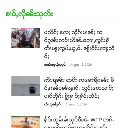
ၶၢဝ်ႇလိုၼ်းသုတ်း
ပလိၵ်ႈ လႄႈ သိုၵ်းမၢၼ်ႈ ဢ
ဝ်ၵူၼ်းၸပ်းယိၼ်ႉတေႃႇလွင်းႁဵ
တ်းၽူႈၸွပ်ႇယူႇဝႆႉ ၼႂ်းဝဵင်းလႃႈသဵ
ဝ်ႈ
-
August 6, 2026
ၼၢင်းၽူၺ်းၼုမ်ႇ
ဢီႊရၼ်ႊ တင်း ဢမေႊရိၵၼ်ႊ ၶဵ
င်ႇၵၼ်ပၼ်ၾၢင်ႉ လွင်ႈတေသၢင်ႈ
ပၢင်တိုၵ်း ႁႂ်ႈႁၢဝ်ႈႁႅင်းထႅင်ႈ
-
August 6, 2026
ၸၢႆးသုၼ်ႁၵ်ႉ
ႁႅင်းလူမ်းမႆႈသုင်ပီၼႆႉ WFP တၵ်ႉ
ဝႃႈၵူၼ်းထူပ်းၽေးဢိုပ်းယၢၵ်ႈ