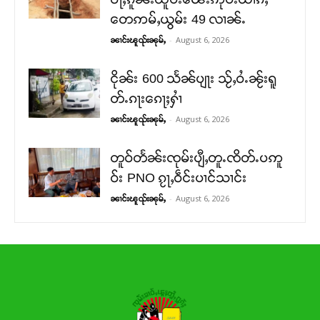
တေဢမ်ႇယွမ်း 49 လၢၼ်ႉ
-
August 6, 2026
ၼၢင်းၽူၺ်းၼုမ်ႇ
ငိုၼ်း 600 သႅၼ်ပျႃး သႂ်ႇဝႆႉၼႂ်းရူ
တ်ႉၵႃးၵေႃႈႁၢႆ
-
August 6, 2026
ၼၢင်းၽူၺ်းၼုမ်ႇ
တူဝ်တႅၼ်းၸုမ်းပျီႇတူႉၸိတ်ႉပဢူ
ဝ်း PNO ၵႂႃႇဝဵင်းပၢင်သၢင်း
-
August 6, 2026
ၼၢင်းၽူၺ်းၼုမ်ႇ