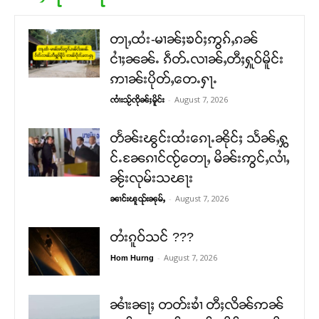
တႃႇထႆး-မၢၼ်ႈၶဝ်ႈဢွၵ်ႇၵၼ်
ငၢႆႈၼၼ်ႉ ၵဵတ်ႉလၢၼ်ႇတီႈႁူဝ်မိူင်း
ဢၢၼ်းပိုတ်ႇတေႉႁႃႉ
-
August 7, 2026
ၸၢႆးသႂ်ၸိုၼ်ႈမိူင်း
တႅၼ်းၽွင်းထႆးၵေႃႉၼိုင်ႈ သႅၼ်ႇႁွ
င်ႉၼႄၵၢင်ၸႂ်တေႃႇ မိၼ်းဢွင်ႇလၢႆႇ
ၼႂ်းလုမ်းသၽႃး
-
August 7, 2026
ၼၢင်းၽူၺ်းၼုမ်ႇ
တႆးၵူဝ်သင် ???
-
August 7, 2026
Hom Hurng
ၼၢႆးၼႃႈ တတ်းၶၢႆ တီႈလိၼ်ဢၼ်