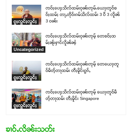
ၸဝ်ႈပေႃႈသိလ်ထမ်းဝုၼ်းၸုမ်ႉယေႃးတူဝ်ၶ
ဝ်ႈထမ်ႈ တႃႇတိုဝ်းၵမ်သိလ်ထမ်း 3 ပီ 3 လိူၼ်
3 ဝၼ်း
ၵူႈလွင်ႈလွင်ႈ
ၸဝ်ႈပေႃႈသိလ်ထမ်းဝုၼ်းၸုမ့် တေၶဝ်ႈထ
မ်ႈၼႂ်းႁၢင်လိူၼ်ၼႆ့
Uncategorized
ၸဝ်ႈပေႃႈသိလ်ထမ်းဝုၼ်းၸုမ့် တေယေႃးတူ
ဝ်မဵတ့်တႃထမ်း တီႈမိူင်းၵွၵ်ႇ
ၵူႈလွင်ႈလွင်ႈ
ၸဝ်ႈပေႃႈသိလ်ထမ်းဝုၼ်းၸုမ့် ယေႃးတူဝ်မဵ
တ့်တႃထမ်း တီႈမိူင်း Singapore
ၵူႈလွင်ႈလွင်ႈ
ၶၢဝ်ႇလိုၼ်းသုတ်း