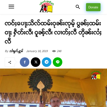
Donate
ၸဝ်ႈပေႃႈသိလ်ထမ်းဝုၼ်းၸုမ့် ပွၼ်ႈထမ်း
ဝႃႈ ႁဵတ်းလီ၊ ဝူၼ့်လီ၊ လၢတ်ႈလီ တိုၼ်းလႆႈ
လီ
January 18, 2019
248
By
သၢႆမွၵ်ႇႁွမ်