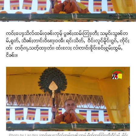
ၸဝ်ႈပေႃႈသိလ်ထမ်းဝုၼ်းၸုမ့် ပွၼ်ႈထမ်းတြႃးတီႈ သမူဝ်းသွၼ်တ
မ်ႇရူတ်ႇ သဵၼ်ႈတၢင်းဝိၽႃးဝၻီး ရင်းသိတ်ႇ ဝဵင်းလူင်မိူင်းၵွၵ်ႇ ၸိုင်ႈ
ထႆး တၵ့်ၵႃႇသတ့်ထႃးတႆး၊ ထႆးလႄႈ လၢႆၸၢဝ်းၶိူဝ်းၶဝ်ႈႁူမ်ႈထွမ်ႇ
ငိၼ်း။
Photo by Lao Noi /ၸဝ်ႈပေႃႈသိလ်ထမ်းဝုၼ်းၸုမ့် မဵတ့်တႃတြႃးတီႈၵဵင်းမႆႇ မိူဝ်ႈ