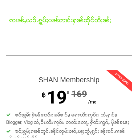
ဢၢၼ်ႇယဝ်ႉႁူမ်ႈပၼ်တၢင်းႁၼ်ထိုင်တီႈၼႆႈ
promotion
SHAN Membership
Support SHAN
19
169
฿
฿
/mo
တႃႇႁႂ်ႈသဵင်ၵၢင်ၸႂ်ၵူၼ်းမိူင်း ၵူႈတီႈၵူႈလႅၼ်ပေႃးတေၸွ
တ်ႇ တူဝ်ႈလုမ်ႈၾႃႉၼၼ်ႉ ၶဝ်ႈႁူမ်ႈၵမ်ႉထႅမ် ၸုမ်းၶၢ
ၶဝ်ႈႁူမ်ႈ ႁဵၼ်းဢဝ်ၵၢၼ်ၶၢဝ်ႇ၊ ရေႊတီႊဢူဝ်ႊ၊ ထႆႇႁၢင်ႈ၊
ဝ်ႇၽူႈတွႆႇႁွၵ်ႈ လႆႈယူႇၶႃႈဢေႃႈ။
Blogger, Vlog ထႆႇဝီႊတီႊဢူဝ်ႊ တတ်းတေႃႇ ႁဵတ်းဢွၵ်ႇ ပိုၼ်ၽႄႈ
ၶဝ်ႈႁူမ်ႈၵၢၼ်တူင်ႉၼိုင်ၸုမ်းၶၢဝ်ႇၽူႈတွႆႇႁွၵ်ႈ ၼႂ်းၶၵ်ႉၵၢၼ်
Donate Now