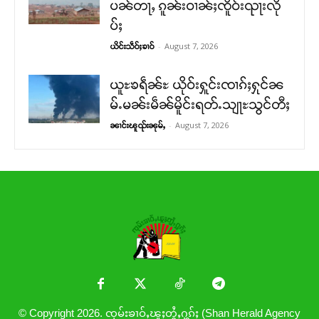
ပၼ်တႃႇ ၵူၼ်းဝၢၼ်ႈၸိူဝ်းၺႃးလို
ပ်ႈ
-
August 7, 2026
ယိင်းသဵဝ်ႈၶၢဝ်
ယူႊၶရဵၼ်ႊ ယိုဝ်းႁူင်းၸၢၵ်ႈႁုင်ၼ
မ်ႉမၼ်းမဵၼ်မိူင်းရတ်ႉသျႃႊသွင်တီႈ
-
August 7, 2026
ၼၢင်းၽူၺ်းၼုမ်ႇ
© Copyright 2026. ၸုမ်းၶၢဝ်ႇၽူႈတွႆႇႁွၵ်ႈ (Shan Herald Agency