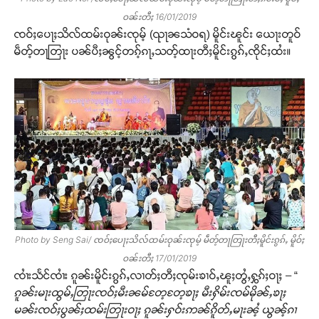
ဝၼ်းတီႈ 16/01/2019
ၸဝ်ႈပေႃႈသိလ်ထမ်းဝုၼ်းၸုမ့် (ၺႃၼသံဝရ) မိူင်းၽူင်း ယေႃးတူဝ်
မဵတ့်တႃတြႃး ပၼ်ပီႈၼွင့်တၵ့်ၵႃႇသတ့်ထႃးတီႈမိူင်းၵွၵ်ႇၸိုင်ႈထႆး။
Photo by Seng Sai/ ၸဝ်ႈပေႃႈသိလ်ထမ်းဝုၼ်းၸုမ့် မဵတ့်တႃတြႃးတီႈမိူင်းၵွၵ်ႇ မိူဝ်ႈ
ဝၼ်းတီႈ 17/01/2019
ၸၢႆးသႅင်ၸၢႆး ၵူၼ်းမိူင်းၵွၵ်ႇလၢတ်ႈတီႈၸုမ်းၶၢဝ်ႇၽူႈတွႆႇႁွၵ်ႈဝႃႈ – “
ၵူၼ်းမႃးထွမ်ႇတြႃးၸဝ်ႈမီးၼမ်တႄ့တႄ့ၶႃႈ မီးႁိမ်းၸမ်မိုၼ်ႇၶႃႈ
မၼ်းၸဝ်ႈပွၼ်ႈထမ်းတြႃးဝႃႈ ၵူၼ်းႁဝ်းဢၼ်ၵိူတ်ႇမႃးၼႆ့ ယွၼ့်ၵၢ