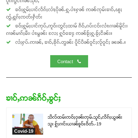
ပူၵ်းပွင်ၵၢၼ်သိုဝ်ႇ
ၶဝ်ႈႁူမ်ႈပၢင်လႅၵ်ႈလၢႆႈပိုၼ်ႉႁူႉပၢႆးႁၼ် ဢၼ်ၸုမ်းၶၢဝ်ႇၽူႈ
တွႆႇႁွၵ်ႈၸတ်းႁဵတ်း
ၶဝ်ႈႁူမ်ႈပၢင်ဢုပ်ႇဢူဝ်းတွင်ႈထၢမ် ၵဵဝ်ႇၵပ်းငဝ်းလၢႆးၵၢၼ်မိူင်း၊
ၵၢၼ်မၢၵ်ႈမီး၊ ပၢႆးမွၼ်း လႄႈ ႁူဝ်ၶေႃႈ ဢၼ်ၶႂ်ႈႁူႉၶႂ်ႈငိၼ်း။
လႆႈႁပ်ႉဢၢၼ်ႇ ၶၢဝ်ႇၶိုၵ်ႉတွၼ်း ပိူင်ပဵၼ်ဝူင်ႈလႂ်ဝူင်ႈ ၼၼ်ႉ။
Contact
ၶၢဝ်ႇဢၼ်ၵဵဝ်ႇၶွင်ႈ
သိလ်ထမ်းၸဝ်ႈဝုၼ်းၸုမ်ႉသူင်ႇလိၵ်ႈယွၼ်း
သူး ႁႂ်ႈၵၢင်းယၢၼ်ၶူဝ်ႊဝိတ်ႉ-19
Covid-19