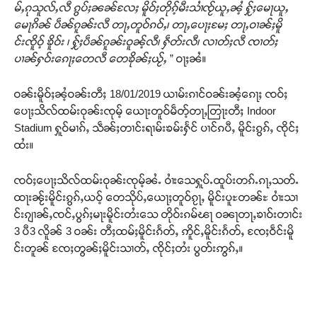
မ်ႇၵုသူလ်ႇလီ ၵွပ်ႈၼၼ်လႄႈ မိူဝ်ႈတိုၵ့်မီးသၢႆၸႂ်ယူႇၼႆ့ ႁႂ်ႈမေႃယူႇ
မေႃၵိၼ် ပဵၼ်ၵူၼ်းလီ တႃႇတူဝ်ၵဝ်ႇ၊ တႃႇပေႃႈမႄႈ တႃႇဝၢၼ်ႈမိူ
င်းၸိူဝ့် ၶိူဝ်း ၊ ႁႂ်ႈပဵၼ်ၵူၼ်းဝူၼ့်လီ၊ ႁဵတ်းလီ၊ လၢတ်ႈလီ ၸၢတ်ႈ
ပၢၼ်ႁဝ်းၵေႃႈတေလီ တေၶိုၼ်ႈယႂ်ႇ
” ဝႃႈၼႆ။
ဝၼ်းမိူဝ်ႈၼႆ့ဝၼ်းတီႈ 18/01/2019 ယၢမ်းၵၢင်ဝၼ်းၼႆ့ၵေႃႈ ၸဝ်ႈ
ပေႃႈသိလ်ထမ်းဝုၼ်းၸုမ့် ယေႃးတူဝ်မဵတ့်တႃႇတြႃးတီႈ Indoor
Stadium ႁူဝ်မၢၵ်ႇ သဵၼ်ႈတၢင်းရၢမ်းၶမ်းႁႅင် ပၢင်ၵပီႇ မိူင်းၵွၵ်ႇ ၸိုင်ႈ
ထႆး။
ၸဝ်ႈပေႃႈသိလ်ထမ်းဝုၼ်းၸုမ့်ၼႆႉ ဝၢႆးသေႁူပ်ႉထူပ်းတၵ်ႉၵႃႇသတ်ႉ
ထႃးၼႂ်းမိူင်းၵွၵ်ႇယဝ့် တေသိုပ်ႇယေႃႈတူဝ်ၵႂႃႇ မိူင်းပူႊတၼ်ႊ ဝၢႆးသၢ
င်းၵျၢၼ်ႇၸင်ႇပွၵ်ႈမႃးမိူင်းတႆးသေ တိုဝ်းၵမ်ၽႃ ဝၼႃတႃႇၶၢဝ်းတၢင်း
3 ပီ3 လိူၼ် 3 ဝၼ်း တီႈထမ်ႈမိူင်းၵႅတ်ႇ ဢိူင်ႇမိူင်းၵႅတ်ႇ ၸႄႈဝဵင်းမိူ
င်းတူၼ် ၸႄႈတွၼ်ႈမိူင်းသၢတ်ႇ ၸိုင်ႈတႆး ပွတ်းဢွၵ်ႇ။