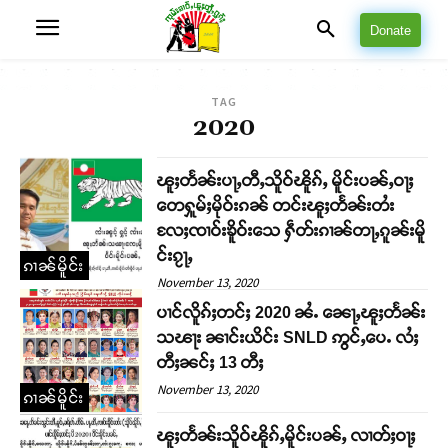
Donate
TAG
2020
ၽူႈတႅၼ်းပႃႇတီႇသိူဝ်ၽိူၵ်ႇ မိူင်းပၼ်ႇဝႃႈ
တေႁူမ်ႈမိုဝ်းၵၼ် တင်းၽူႈတႅၼ်းတႆး
လႄႈၸၢဝ်းၶိူဝ်းသေ ႁဵတ်းၵၢၼ်တႃႇၵူၼ်းမိူ
င်းၵႂႃႇ
ၵၢၼ်မိူင်း
November 13, 2020
ပၢင်လိူၵ်ႈတင်ႈ 2020 ၼႆႉ ၼေႃႇၽူႈတႅၼ်း
သၽႃး ၼၢင်းယိင်း SNLD ဢွင်ႇပေႉ လႆႈ
တီႈၼင်ႈ 13 တီႈ
November 13, 2020
ၵၢၼ်မိူင်း
ၽူႈတႅၼ်းသိူဝ်ၽိူၵ်ႇမိူင်းပၼ်ႇ လၢတ်ႈဝႃႈ