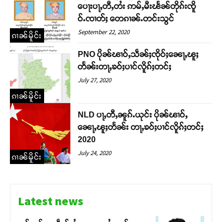
ပေႃးပႃႇတီႇတႆး ဢမ်ႇမီးၽႅၼ်တိုၵ်းၸိူ
ဝ်ႉၸၢတ်ႈ တေၵၢၼ်ႉတင်းသွင်
September 22, 2020
ၵၢၼ်မိူင်း
PNO ပိုၼ်ၽၢဝ်ႇသဵၼ်ႈၸိုဝ်ႈၼေႃႇၽူႈ
တႅၼ်းတႃႇၶဝ်ႈပၢင်လိူၵ်ႈတင်ႈ
July 27, 2020
ၵၢၼ်မိူင်း
NLD ပႃႇတီႇၼူၵ်ႉယုင်း ပိုၼ်ၽၢဝ်ႇ
ၼေႃႇၽူႈတႅၼ်း တႃႇၶဝ်ႈပၢင်လိူၵ်ႈတင်ႈ
2020
July 24, 2020
ၵၢၼ်မိူင်း
Latest news