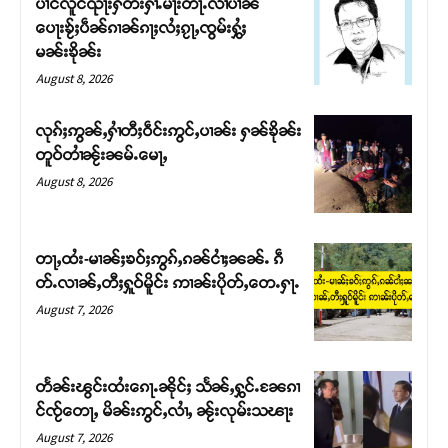
ပၢင်လူင်ၺႃးႁဵတ်းႁၢႆႉမႃးတႃႉလၢႆပၢၼ် ​​
ပေႃးၶႂ်ႈပဵၼ်ၵၢၼ်ၵႃႈလႆႈၵႂႃႇၸွမ်းႁွႆႈ
မၼ်းၶိုၼ်း
Support SHAN
August 8, 2026
တႃႇႁႂ်ႈသဵင်ၵၢင်ၸႂ်ၵူၼ်းမိူင်း ၵူႈတီႈၵူႈလႅၼ်ပေႃးတေၸွ
လုၵ်ႈဢွၼ်ႇႁၢႆတီႈဝဵင်းဢွင်ႇပၢၼ်း ႁၼ်ၶိုၼ်း
တ်ႇ တူဝ်ႈလုမ်ႈၾႃႉၼၼ်ႉ ၶဝ်ႈႁူမ်ႈၵမ်ႉထႅမ် ၸုမ်းၶၢ
တူဝ်တၢႆၼႂ်းၼမ်ႉမေႃႇ
ဝ်ႇၽူႈတွႆႇႁွၵ်ႈ လႆႈယူႇၶႃႈဢေႃႈ။
August 8, 2026
Donate Now
တႃႇထႆး-မၢၼ်ႈၶဝ်ႈဢွၵ်ႇၵၼ်ငၢႆႈၼၼ်ႉ ၵဵ
တ်ႉလၢၼ်ႇတီႈႁူဝ်မိူင်း ဢၢၼ်းပိုတ်ႇတေႉႁႃႉ
August 7, 2026
တႅၼ်းၽွင်းထႆးၵေႃႉၼိုင်ႈ သႅၼ်ႇႁွင်ႉၼႄၵၢ
င်ၸႂ်တေႃႇ မိၼ်းဢွင်ႇလၢႆႇ ၼႂ်းလုမ်းသၽႃး
August 7, 2026