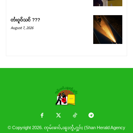
တႆးၵူဝ်သင် ???
August 7, 2026
© Copyright 2026. ၸုမ်းၶၢဝ်ႇၽူႈတွႆႇႁွၵ်ႈ (Shan Herald Agency