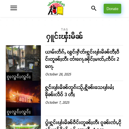
Donate
TAG
ႁူင်းၾႆးမိၼ်
ယၢမ်းတႅၵ်ႇ ၽွင်းႁဵတ်းႁူင်းၾႆးမိၼ်တီႈဝဵ
င်းတူၼ်ႈတီး တၢႆၵေႃႉၼိုင်ႈမၢတ်ႇၸဵပ်း 2
ၵေႃႉ
October 28, 2025
ၵူႈလွင်ႈလွင်ႈ
ႁူင်းၾႆးမိၼ်တူၵ်းသႂ်ႇႁိူၼ်းသေၾႆးမႆႈ
ၶိုၼ်းလဵဝ် 3 တီႈ
October 7, 2025
ၵူႈလွင်ႈလွင်ႈ
ပွႆးႁူင်းၾႆးမိၼ်ဝဵင်းတူၼ်ႈတီး ၵူၼ်းၸၢႆႇငို