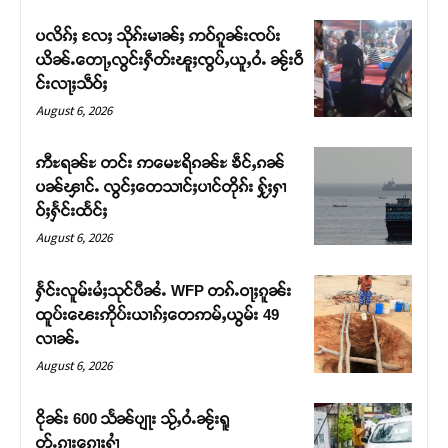
Donate Now
ပလိၵ်ႈ လႄႈ သိုၵ်းမၢၼ်ႈ ဢဝ်ၵူၼ်းၸပ်း
ယိၼ်ႉတေႃႇလွင်းႁဵတ်းၽူႈၸွပ်ႇယူႇဝႆႉ ၼႂ်းဝဵ
င်းလႃႈသဵဝ်ႈ
August 6, 2026
ဢီႊရၼ်ႊ တင်း ဢမေႊရိၵၼ်ႊ ၶဵင်ႇၵၼ်
ပၼ်ၾၢင်ႉ လွင်ႈတေသၢင်ႈပၢင်တိုၵ်း ႁႂ်ႈႁၢ
ဝ်ႈႁႅင်းထႅင်ႈ
August 6, 2026
ႁႅင်းလူမ်းမႆႈသုင်ပီၼႆႉ WFP တၵ်ႉဝႃႈၵူၼ်း
ထူပ်းၽေးဢိုပ်းယၢၵ်ႈတေဢမ်ႇယွမ်း 49
လၢၼ်ႉ
August 6, 2026
ငိုၼ်း 600 သႅၼ်ပျႃး သႂ်ႇဝႆႉၼႂ်းရူ
တ်ႉၵႃးၵေႃႈႁၢႆ