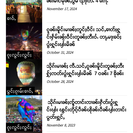
ၼ်းမၢင်မိုၼ်ႇပွမ် ၺႃးတီႉ 4 ၵေႃႉ
November 17, 2024
ၶၢဝ်ႇ
ၵူၼ်းမိူင်းမၢၼ်ႈတူင်ႈပဵင်း သင်ႇၶၢတ်ႈႁူ
င်းႁႅမ်းၼႂ်းဝဵင်းတူၼ်ႈတီးဝႆႉ တႃႇမႃးၶဝ်ႈ
ပွႆးႁူင်းၾႆးမိၼ်
October 31, 2024
ၵူႈလွင်ႈလွင်ႈ
သိုၵ်းမၢၼ်ႈ ၸီႉသင်ႇၵူၼ်းမိူင်းတူၼ်ႈတီး
ႁႂ်ႈၸတ်းပွႆးႁူင်းၾႆးမိၼ် 7 ဝၼ်း 7 ၶိုၼ်း
October 28, 2024
ပွင်ႈၵႂၢမ်းၶၢဝ်ႇ
သိုၵ်းမၢၼ်ႈၸႂ့်တၢင်းၸၢၼ်းႁဵတ်းပွႆးႁူ
င်းၾႆး ၽွင်းတိုၵ့်ပဵၼ်ၽိုၼ်းပဵၼ်ၾႆးတၢင်း
ပွတ်းႁွင်ႇ
November 8, 2023
ၵူႈလွင်ႈလွင်ႈ