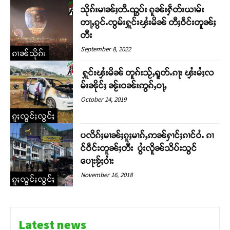
သိုၵ်းမၢၼ်ႈတီႉၺွပ်း ၵူၼ်းႁဵတ်းယၢမ်း
တႃႇၵွင်ႉၸွမ်းႁူင်းၾႆးမိၼ် တီႈဝဵင်းတူၼ်ႈ
တီး
September 8, 2022
ၵၢၼ်သိုၵ်း
ႁူင်းၾႆးမိၼ် တူၵ်းသႂ်ႇရူတ်ႉၵႃး ၾႆးမႆႈလ
မ်းၼိုင်ႈ ၼႂ်းဝၼ်းဢွၵ်ႇဝႃႇ
October 14, 2019
ၵူႈလွင်ႈလွင်ႈ
ပလိၵ်ႈမၢၼ်ႈၵူႈမၢၵ်ႇဢၼ်ႁၢင်ႈၵၢင်ဝႆႉ ၵၢ
င်ဝဵင်းတူၼ်ႈတီး ပွႆးလိူၼ်သိပ်းသွင်
Support SHAN
ပေႃးၶႂ်ႈဝၢႆး
November 16, 2018
ၵူႈလွင်ႈလွင်ႈ
တႃႇႁႂ်ႈသဵင်ၵၢင်ၸႂ်ၵူၼ်းမိူင်း ၵူႈတီႈၵူႈလႅၼ်ပေႃးတေၸွ
တ်ႇ တူဝ်ႈလုမ်ႈၾႃႉၼၼ်ႉ ၶဝ်ႈႁူမ်ႈၵမ်ႉထႅမ် ၸုမ်းၶၢ
ဝ်ႇၽူႈတွႆႇႁွၵ်ႈ လႆႈယူႇၶႃႈဢေႃႈ။
Latest news