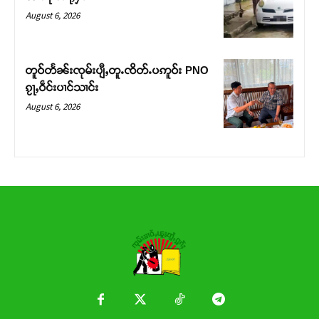
August 6, 2026
တူဝ်တႅၼ်းၸုမ်းပျီႇတူႉၸိတ်ႉပဢူဝ်း PNO
ၵႂႃႇဝဵင်းပၢင်သၢင်း
August 6, 2026