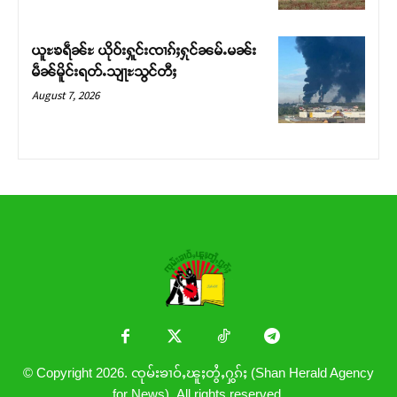
ယူႊၶရဵၼ်ႊ ယိုဝ်းႁူင်းၸၢၵ်ႈႁုင်ၼမ်ႉမၼ်း
မဵၼ်မိူင်းရတ်ႉသျႃႊသွင်တီႈ
August 7, 2026
© Copyright 2026. ၸုမ်းၶၢဝ်ႇၽူႈတွႆႇႁွၵ်ႈ (Shan Herald Agency
for News). All rights reserved.