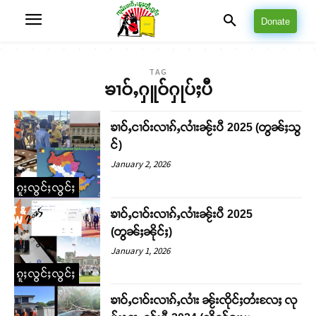
Donate
TAG
ၶၢဝ်ႇႁူဝ်ႁုပ်ႈပီ
ၶၢဝ်ႇငၢဝ်းလၢၵ်ႇလၢႆးၼႂ်းပီ 2025 (တွၼ်ႈသွ
င်)
January 2, 2026
ၵူႈလွင်ႈလွင်ႈ
ၶၢဝ်ႇငၢဝ်းလၢၵ်ႇလၢႆးၼႂ်းပီ 2025
(တွၼ်ႈၼိုင်ႈ)
January 1, 2026
ၵူႈလွင်ႈလွင်ႈ
ၶၢဝ်ႇငၢဝ်းလၢၵ်ႇလၢႆး ၼႂ်းၸိုင်ႈတႆးလႄႈ လု