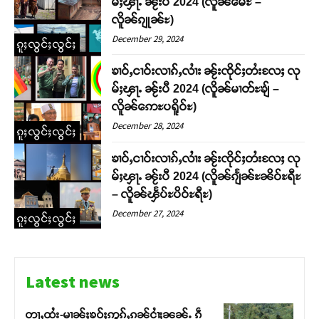
မ်ႈၾႃႉ ၼႂ်းပီ 2024 (လိူၼ်မေႊ –
လိူၼ်ၵျုၼ်ႊ)
December 29, 2024
ၵူႈလွင်ႈလွင်ႈ
ၶၢဝ်ႇငၢဝ်းလၢၵ်ႇလၢႆး ၼႂ်းၸိုင်ႈတႆးလႄႈ လု
မ်ႈၾႃႉ ၼႂ်းပီ 2024 (လိူၼ်မၢတ်ႊၶျ် –
လိူၼ်ဢေႊပရိူဝ်ႊ)
December 28, 2024
ၵူႈလွင်ႈလွင်ႈ
ၶၢဝ်ႇငၢဝ်းလၢၵ်ႇလၢႆး ၼႂ်းၸိုင်ႈတႆးလႄႈ လု
မ်ႈၾႃႉ ၼႂ်းပီ 2024 (လိူၼ်ၵျႅၼ်ႊၼိဝ်ႊရီႊ
– လိူၼ်ၾႅပ်ႊပိဝ်ႊရီႊ)
December 27, 2024
ၵူႈလွင်ႈလွင်ႈ
Latest news
တႃႇထႆး-မၢၼ်ႈၶဝ်ႈဢွၵ်ႇၵၼ်ငၢႆႈၼၼ်ႉ ၵဵ