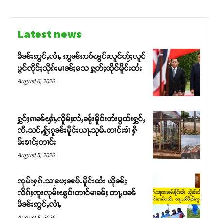
Latest news
မိၼ်းဢွင်ႇလၢႆႇ ဢွၼ်ဢဝ်ၽွင်းလူင်တႂ်ႈလူင်
Support SHAN
ပွင်ၸိုင်ႈသိုၵ်းမၢၼ်ႈသေ ႁွတ်ႈထိုင်မိူင်းထႆး
August 6, 2026
တႃႇႁႂ်ႈသဵင်ၵၢင်ၸႂ်ၵူၼ်းမိူင်း ၵူႈတီႈၵူႈလႅၼ်ပေႃးတေၸွ
တ်ႇ တူဝ်ႈလုမ်ႈၾႃႉၼၼ်ႉ ၶဝ်ႈႁူမ်ႈၵမ်ႉထႅမ် ၸုမ်းၶၢ
ဝ်ႇၽူႈတွႆႇႁွၵ်ႈ လႆႈယူႇၶႃႈဢေႃႈ။
ႁွင်ႈၵၢၼ်ၾၢႆႇလိူမ်ႈလႆႇၼႂ်းမိူင်းတႆးပွတ်းႁွင်ႇ
ၸီႉသင်ႇႁႂ်ႈၵူၼ်းမိူင်းယႃႉသုမ်ႉတၢင်းၶၢႆ ႁိ
Donate Now
မ်းၶၢင်ႈတၢင်း
August 5, 2026
ၸုမ်းႁၵ်ႉသႃမႄႈၼမ်ႉမိူင်းထႆး ယိုၼ်ႈ
လိၵ်ႈၸူးလုမ်းၽွင်းတၢင်မၢၼ်ႈ တႃႇပၼ်
မိၼ်းဢွင်ႇလၢႆႇ
August 5, 2026