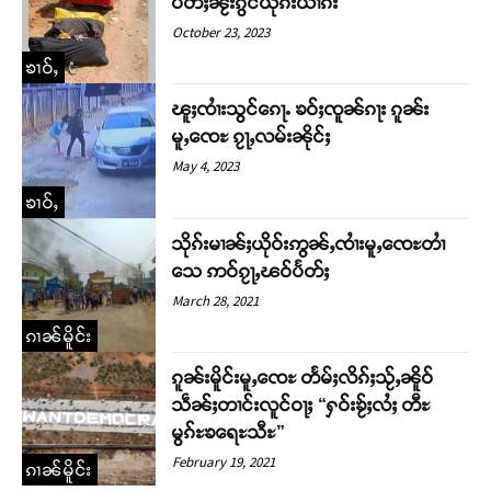
ပႅတ်ႈၼႂ်းၵွင်ယုၵ်းယၢၵ်း
October 23, 2023
ၶၢဝ်ႇ
ၽူႈၸၢႆးသွင်ၵေႃႉ ၶဝ်ႈၸူၼ်ၵႃး ၵူၼ်း
မူႇၸေႊ ၵႂႃႇလမ်းၼိုင်ႈ
May 4, 2023
ၶၢဝ်ႇ
သိုၵ်းမၢၼ်ႈယိုဝ်းဢွၼ်ႇၸၢႆးမူႇၸေႊတၢႆ
သေ ဢဝ်ၵႂႃႇၽဝ်ပႅတ်ႈ
March 28, 2021
ၵၢၼ်မိူင်း
ၵူၼ်းမိူင်းမူႇၸေႊ တႅမ်ႈလိၵ်ႈသႂ်ႇၼိူဝ်
သဵၼ်ႈတၢင်းလူင်ဝႃႈ “ႁဝ်းၶႂ်ႈလႆႈ တီႊ
မွၵ်ႊၶရေႊသီႊ”
February 19, 2021
ၵၢၼ်မိူင်း