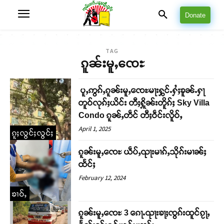
Donate
TAG
ၵူၼ်းမူႇၸေႊ
ပူႇဢွၵ်ႇၵူၼ်းမူႇၸေႊမႃးႁွင်ႉႁႆႈၶူၼ်ႉႁႃ
တူဝ်လုၵ်ႈယိင်း တီႈႁိူၼ်းတိူၵ်ႈ Sky Villa
Condo ၵူၼ်ႇတဵင် တီႈဝဵင်းလိူဝ်ႇ
April 1, 2025
ၵူႈလွင်ႈလွင်ႈ
ၵူၼ်းမူႇၸေႊ ယဵပ်ႇၺႃးမၢၵ်ႇသိုၵ်းမၢၼ်ႈ
ထႅင်ႈ
February 12, 2024
ၶၢဝ်ႇ
ၵူၼ်းမူႇၸေႊ 3 ၵေႃႉၺႃးၶႃႈၸွၵ်းထူင်ၵႂႃႇ