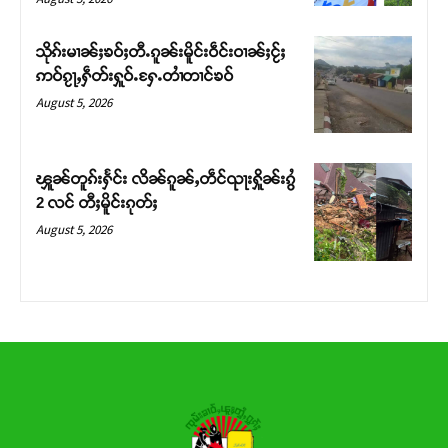
သိုၵ်းမၢၼ်ႈၶဝ်ႈတီႉၵူၼ်းမိူင်းဝဵင်းဝၢၼ်ႈငႂ်ႈ
ဢဝ်ၵႂႃႇႁဵတ်းႁူဝ်ႉႁႄႉတၢႆတၢင်ၶဝ်
August 5, 2026
ၾူၼ်တူၵ်းႁႅင်း လိၼ်ၵူၼ်ႇတဵင်ၺႃးႁိူၼ်းၵွႆ
2 လင် တီႈမိူင်းၵုတ်ႈ
August 5, 2026