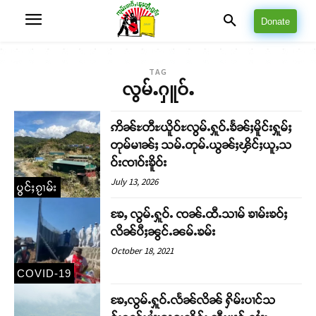
Donate
TAG
လွမ်ႉႁူဝ်ႉ
ဢိၼ်ႊတီႊယိူဝ်ႊလွမ်ႉႁူဝ်ႉၶႅၼ်ႈမိူင်းႁူမ်ႈ
တုမ်မၢၼ်ႈ သမ်ႉတုမ်ႉယွၼ်ႈၾိင်ႈယူႇသ
ဝ်းၸၢဝ်းၶိူဝ်း
July 13, 2026
ပွင်ႈၵႂၢမ်း
ၶႄႇ လွမ်ႉႁူဝ်ႉ ၸၼ်ႉထီႉသၢမ် ၶၢမ်းၶဝ်ႈ
လိၼ်ပီႈၼွင်ႉၼမ်ႉၶမ်း
October 18, 2021
COVID-19
ၶႄႇလွမ်ႉႁူဝ်ႉလႅၼ်လိၼ် ႁိမ်းပၢင်သ