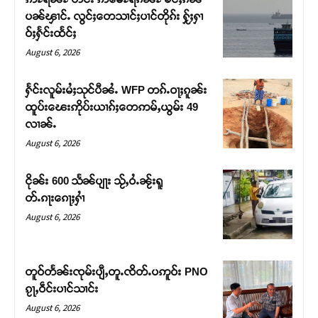
Support SHAN
ပၼ်ၾၢင်ႉ လွင်ႈတေသၢင်ႈပၢင်တိုၵ်း ႁႂ်ႈႁၢ
ဝ်ႈႁႅင်းထႅင်ႈ
တႃႇႁႂ်ႈသဵင်ၵၢင်ၸႂ်ၵူၼ်းမိူင်း ၵူႈတီႈၵူႈလႅၼ်ပေႃးတေၸွ
August 6, 2026
တ်ႇ တူဝ်ႈလုမ်ႈၾႃႉၼၼ်ႉ ၶဝ်ႈႁူမ်ႈၵမ်ႉထႅမ် ၸုမ်းၶၢ
ဝ်ႇၽူႈတွႆႇႁွၵ်ႈ လႆႈယူႇၶႃႈဢေႃႈ။
ႁႅင်းလူမ်းမႆႈသုင်ပီၼႆႉ WFP တၵ်ႉဝႃႈၵူၼ်း
ထူပ်းၽေးဢိုပ်းယၢၵ်ႈတေဢမ်ႇယွမ်း 49
Donate Now
လၢၼ်ႉ
August 6, 2026
ငိုၼ်း 600 သႅၼ်ပျႃး သႂ်ႇဝႆႉၼႂ်းရူ
တ်ႉၵႃးၵေႃႈႁၢႆ
August 6, 2026
တူဝ်တႅၼ်းၸုမ်းပျီႇတူႉၸိတ်ႉပဢူဝ်း PNO
ၵႂႃႇဝဵင်းပၢင်သၢင်း
August 6, 2026