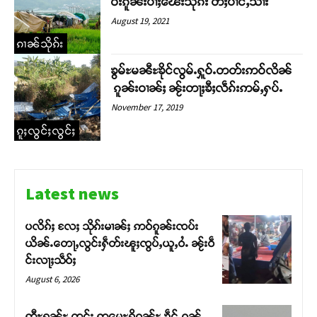
ဝ်းၵူၼ်းပၢႆႈၽေးသိုၵ်း တီႈပၢင်ႇသၢႆး
August 19, 2021
ၵၢၼ်သိုၵ်း
ၶွမ်ႊမၼီႊၶိုင်လွမ်ႉႁူဝ်ႉတတ်းဢဝ်လိၼ်
ၵူၼ်းဝၢၼ်ႈ ၼႂ်းတႃႈၶီႈလဵၵ်းဢမ်ႇႁပ်ႉ
November 17, 2019
ၵူႈလွင်ႈလွင်ႈ
Latest news
ပလိၵ်ႈ လႄႈ သိုၵ်းမၢၼ်ႈ ဢဝ်ၵူၼ်းၸပ်း
ယိၼ်ႉတေႃႇလွင်းႁဵတ်းၽူႈၸွပ်ႇယူႇဝႆႉ ၼႂ်းဝဵ
င်းလႃႈသဵဝ်ႈ
August 6, 2026
ဢီႊရၼ်ႊ တင်း ဢမေႊရိၵၼ်ႊ ၶဵင်ႇၵၼ်