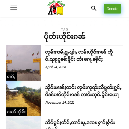
Donate
TAG
ပိုတ်းယိုဝ်းၵၼ်
ၸုမ်းဢမ်ႇႁူႉၾၢႆႇ လမ်းယိုဝ်းၵၼ် တိူ
ဝ်ႉၺႃးၵူၼ်းမိူင်း တၢႆ ၵေႃႉၼိုင်ႈ
April 24, 2024
ၶၢဝ်ႇ
သိုၵ်းမၢၼ်ႈတင်း ၸုမ်းဢူၺ်းလီပွတ်းႁွင်ႇ
ပဵၼ်ပၢင်တိုၵ်းၵၼ် တၢင်းထုင်ႉမိူင်းယေႃ
November 24, 2021
ၵၢၼ်သိုၵ်း
သဵင်ၵွင်ႈတႅၵ်ႇတၢင်းမူႇၸေႊ ႁၢဝ်ႈႁႅင်း