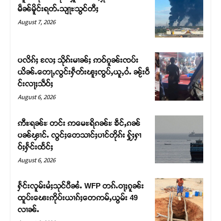
မဵၼ်မိူင်းရတ်ႉသျႃႊသွင်တီႈ
August 7, 2026
Support SHAN
တႃႇႁႂ်ႈသဵင်ၵၢင်ၸႂ်ၵူၼ်းမိူင်း ၵူႈတီႈၵူႈလႅၼ်ပေႃးတေၸွ
ပလိၵ်ႈ လႄႈ သိုၵ်းမၢၼ်ႈ ဢဝ်ၵူၼ်းၸပ်း
တ်ႇ တူဝ်ႈလုမ်ႈၾႃႉၼၼ်ႉ ၶဝ်ႈႁူမ်ႈၵမ်ႉထႅမ် ၸုမ်းၶၢ
ယိၼ်ႉတေႃႇလွင်းႁဵတ်းၽူႈၸွပ်ႇယူႇဝႆႉ ၼႂ်းဝဵ
ဝ်ႇၽူႈတွႆႇႁွၵ်ႈ လႆႈယူႇၶႃႈဢေႃႈ။
င်းလႃႈသဵဝ်ႈ
August 6, 2026
Donate Now
ဢီႊရၼ်ႊ တင်း ဢမေႊရိၵၼ်ႊ ၶဵင်ႇၵၼ်
ပၼ်ၾၢင်ႉ လွင်ႈတေသၢင်ႈပၢင်တိုၵ်း ႁႂ်ႈႁၢ
ဝ်ႈႁႅင်းထႅင်ႈ
August 6, 2026
ႁႅင်းလူမ်းမႆႈသုင်ပီၼႆႉ WFP တၵ်ႉဝႃႈၵူၼ်း
ထူပ်းၽေးဢိုပ်းယၢၵ်ႈတေဢမ်ႇယွမ်း 49
လၢၼ်ႉ