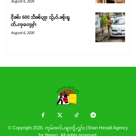
August 6, 2026
ငိုၼ်း 600 သႅၼ်ပျႃး သႂ်ႇဝႆႉၼႂ်းရူ
တ်ႉၵႃးၵေႃႈႁၢႆ
August 6, 2026
© Copyright 2026. ၸုမ်းၶၢဝ်ႇၽူႈတွႆႇႁွၵ်ႈ (Shan Herald Agency
for News). All rights reserved.