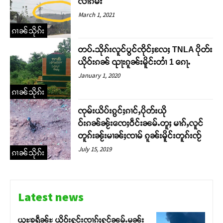
လၢႆၵမ်း
March 1, 2021
ၵၢၼ်သိုၵ်း
တပ်ႉသိုၵ်းလူင်ပွင်ၸိုင်ႈလႄႈ TNLA ပိုတ်း
ယိုဝ်းၵၼ် ၺႃးၵူၼ်းမိူင်းတၢႆ 1 ၵေႃႉ
January 1, 2020
ၵၢၼ်သိုၵ်း
ၸုမ်းယိပ်းၵွင်ႈၵၢင်ႇပိုတ်းယို
ဝ်းၵၼ်ၼႂ်းၸေႈဝဵင်းၼမ်ႉတူႈ မၢၵ်ႇလူင်
တူၵ်းၼႂ်းမၢၼ်ႈၸၢမ် ၵူၼ်းမိူင်းတူၵ်းၸႂ်
July 15, 2019
ၵၢၼ်သိုၵ်း
Latest news
ယူႊၶရဵၼ်ႊ ယိုဝ်းႁူင်းၸၢၵ်ႈႁုင်ၼမ်ႉမၼ်း