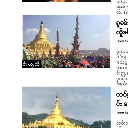
မၼ်းၸဝ
မၼ်းၸဝ
တ်ႉ 19.
ၵူၼ်
လိူၼ
Hom H
ၵူၼ်းဝ
ဝၢႆးၵႂႃ
သေပွၵ်ႈႁိူၼ်းၶိုၼ်
ပၢႆးယူႇလီ
ဢၼ်ၵႂ
ဝ်းၵႂႃ
ပူင်း 
ဝ်။တီႈ
ၸဝ်ႈ
င်း တ
Hom H
ၸဝ်ႈသ