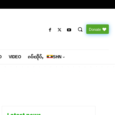
Donate
O
VIDEO
ၵပ်းသိုပ်ႇ
SHN
Latest news