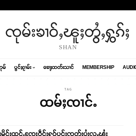
ၸုမ်းၶၢဝ်ႇၽူႈတွႆႇႁွၵ်ႈ
SHAN
တုမ်
ပွင်ႈၵႂၢမ်း
ၶေႃႈထတ်းသၢင်
MEMBERSHIP
AUDI
TAG
ထမ်ႈၸၢင်ႉ
းမိူင်းထုင်ႉၸႄႈဝဵင်းႁူဝ်ပူင်းၸတ်းပွႆးလူႇၾႆး