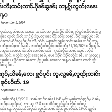
းတီႈထမ်ႈၸၢင်ႉၵိုၼ်းၶွၼ်ႈ တႃႇႁႂ်ႈလွတ်ႈၽေး
ႃႇဝ
November 2, 2024
ႈပူၼ်ႉလွတ်ႈၽေးသၽႃႇဝ ၼႆသေ ၵူၼ်းမိူင်းဝဵင်းႁူဝ်ပူင်းၸိုင်ႈတႆးပွ
်း ၸတ်းႁဵတ်းပၢင်ပွႆးလူႇတၢၼ်း တီႈထမ်ႈၸၢင်ႉ ဝဵင်းႁူဝ်ပူင်း မီး
ူင်းထုင်ႉဝဵင်းႁူဝ်ပူင်း သီႇသႅင်ႇ မႃးၶဝ်ႈႁူမ်ႈတင်းၼမ်။ ပၢင်ပွႆးလူႇ
တီႈထမ်ႈၸၢင်ႉၼႆႉ ၸတ်းႁဵတ်းမိူဝ်ႈဝၼ်းတီႈ 31/10/2024 ။ ပီႈၼွင်ႉ
ပဢူဝ်းလႄႈၸၢဝ်းတႆး ၸၢဝ်းမၢၼ်ႈ ၵူၼ်းမိူင်းတၢင်းထုင်ႉ လွႆမႆ
ႇတွင်ႇ)၊ ၸိူဝ်းထူပ်းၽေးၼမ်ႉ ၽေးသိုၵ်းသိူဝ်ၸိူဝ်းၼႆႉ မႃးၶဝ်ႈႁူ
တႃႇႁႂ်ႈပူၼ်ႉၽေးသၽႃႇဝ ၼႆသေ ၸတ်းပွႆး
်းလူင်။...
ၵူဝ်ႇယိၼ်ႇလေး ႁူဝ်ပူင်း လူႉလွၼ်ႇလူၺ်ႈတၢင်း
 ၶူဝ်ႊဝိတ်ႉ 19
September 1, 2021
ၼႆႉဝၼ်းတီႈ 1/9/2021 ယၢမ်းၵၢင်ဝၼ်း 11:45 မူင်း မုၼ်ၸဝ်ႈၵူဝ်ႇယိၼ်ႇ
ဝ်ႈပေႃးရိသ) ဢႃယု 47 ပီ ၸႄႈဝဵင်းႁူဝ်ပူင်း ၸိုင်ႈတႆးပွ
်း လူႉလွၼ်ႇသဵင်ႈမုၼ် လူၺ်ႈတၢင်းပဵၼ်ၶူဝ်ႊဝိတ်ႉ 19 တီႈၵျွင်း