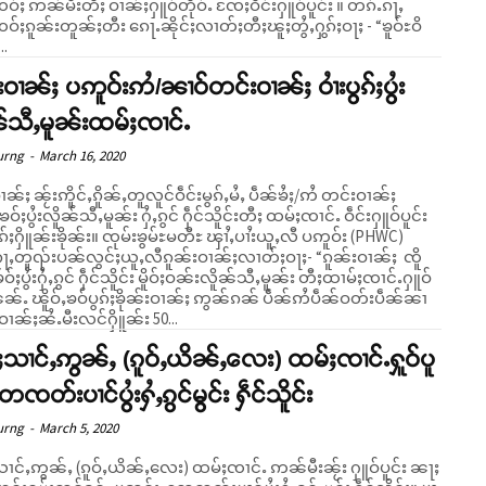
်ႈ ဢၼ်မီးတီႈ ဝၢၼ်ႈႁူဝ်တိုဝ်ႉ ၸႄႈဝဵင်းႁူဝ်ပူင်း ။ တၵ်ႉၵႃႇ
်ႈၵူၼ်းတူၼ်ႈတီး ၵေႃႉၼိုင်ႈလၢတ်ႈတီႈၽူႈတွႆႇႁွၵ်ႈဝႃႈ - “ၶူဝ်ႊဝိ
..
းဝၢၼ်ႈ ပဢူဝ်းဢႆ/ၼၢဝ်တင်းဝၢၼ်ႈ ဝၢႆးပွၵ်ႈပွႆး
်သီႇမူၼ်းထမ်ႈၸၢင်ႉ
urng
-
March 16, 2020
ၢၼ်ႈ ၼႂ်းဢိူင်ႇၵိူၼ်ႇတူလူင်ဝဵင်းမွၵ်ႇမႆႇ ပဵၼ်ၶႆႈ/ဢႆ တင်းဝၢၼ်ႈ
ႇၶဝ်ႈပွႆးလိူၼ်သီႇမူၼ်း ႁႆႇၵွင် ႁဵင်သိူင်းတီႈ ထမ်ႈၸၢင်ႉ ဝဵင်းႁူဝ်ပူင်း
း။ ၸုမ်းၶွမ်ႊမတီႊ ၾၢႆႇပၢႆးယူႇလီ ပဢူဝ်း (PHWC)
ႃႇတူၺ်းပၼ်လွင်ႈယူႇလီၵူၼ်းဝၢၼ်ႈလၢတ်ႈဝႃႈ- “ၵူၼ်းဝၢၼ်ႈ ၸိူ
ႇၶဝ်ႈပွႆးႁႆႇၵွင် ႁဵင်သိူင်း မိူဝ်ႈဝၼ်းလိူၼ်သီႇမူၼ်း တီႈထၢမ်ႈၸၢင်ႉႁူဝ်
ၼၼ်ႉ ၽိူဝ်ႇၶဝ်ပွၵ်ႈၶိုၼ်းဝၢၼ်ႈ ဢွၼ်ၵၼ် ပဵၼ်ဢႆပဵၼ်ဝတ်းပဵၼ်ၼၢ
ဝၢၼ်ႈၼႆႉမီးလင်ႁိူၼ်း 50...
သၢင်ႇဢွၼ်ႇ (ၵူဝ်ႇယိၼ်ႇလေး) ထမ်ႈၸၢင်ႉႁူဝ်ပူ
ေၸတ်းပၢင်ပွႆးႁႆႇၵွင်မွင်း ႁဵင်သိူင်း
urng
-
March 5, 2020
ၢင်ႇဢွၼ်ႇ (ၵူဝ်ႇယိၼ်ႇလေး) ထမ်ႈၸၢင်ႉ ဢၼ်မီးၼႂ်း ႁူဝ်ပူင်း ၼႃႈ