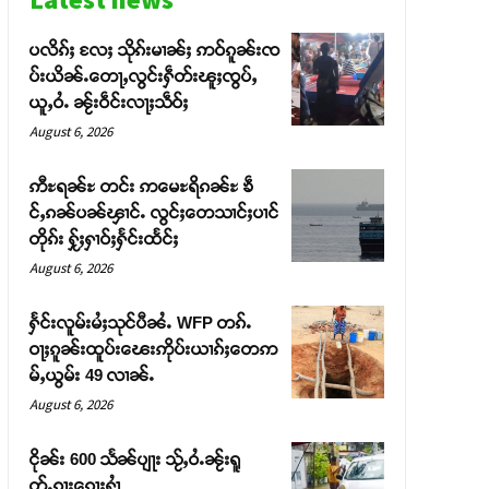
ပလိၵ်ႈ လႄႈ သိုၵ်းမၢၼ်ႈ ဢဝ်ၵူၼ်းၸ
ပ်းယိၼ်ႉတေႃႇလွင်းႁဵတ်းၽူႈၸွပ်ႇ
ယူႇဝႆႉ ၼႂ်းဝဵင်းလႃႈသဵဝ်ႈ
August 6, 2026
ဢီႊရၼ်ႊ တင်း ဢမေႊရိၵၼ်ႊ ၶဵ
င်ႇၵၼ်ပၼ်ၾၢင်ႉ လွင်ႈတေသၢင်ႈပၢင်
တိုၵ်း ႁႂ်ႈႁၢဝ်ႈႁႅင်းထႅင်ႈ
August 6, 2026
ႁႅင်းလူမ်းမႆႈသုင်ပီၼႆႉ WFP တၵ်ႉ
ဝႃႈၵူၼ်းထူပ်းၽေးဢိုပ်းယၢၵ်ႈတေဢ
မ်ႇယွမ်း 49 လၢၼ်ႉ
August 6, 2026
ငိုၼ်း 600 သႅၼ်ပျႃး သႂ်ႇဝႆႉၼႂ်းရူ
တ်ႉၵႃးၵေႃႈႁၢႆ