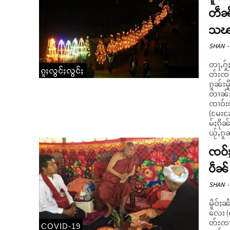
တဵၼ်
သၽ
SHAN
-
တႃႇႁႂ်
ၵူႈလွင်ႈလွင်ႈ
တ်းၸၢၼ
ၵူၼ်းမိ
တၢၼ်း 
ၸၢဝ်း
(မႄးၼႄ
မ်ႈၵိုၼ်းၶွၼ်ႈ။ ယိူင်းဢၢၼ်း
ယႂ်ႇၵူၼ
ၸဝ်ႈ
ပဵၼ်
SHAN
-
မိူဝ်ႈ
လေး (ၸ
တ်းၸၢၼ
COVID-19