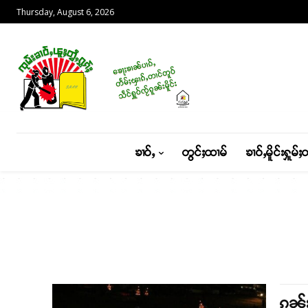
Thursday, August 6, 2026
ၶၢဝ်ႇ
တွင်ႈထၢမ်
ၶၢဝ်ႇမိူင်းႁူမ်ႈ
ၵူၼ်