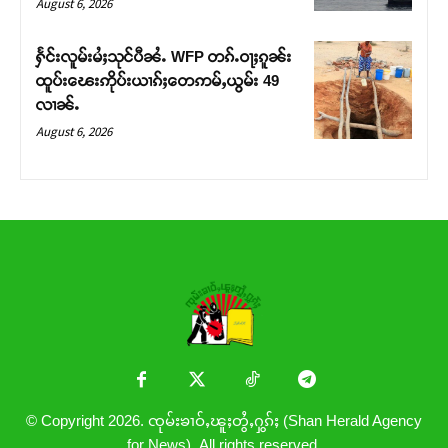
August 6, 2026
ႁႅင်းလူမ်းမႆႈသုင်ပီၼႆႉ WFP တၵ်ႉဝႃႈၵူၼ်း
ထူပ်းၽေးဢိုပ်းယၢၵ်ႈတေဢမ်ႇယွမ်း 49
လၢၼ်ႉ
August 6, 2026
© Copyright 2026. ၸုမ်းၶၢဝ်ႇၽူႈတွႆႇႁွၵ်ႈ (Shan Herald Agency
for News). All rights reserved.