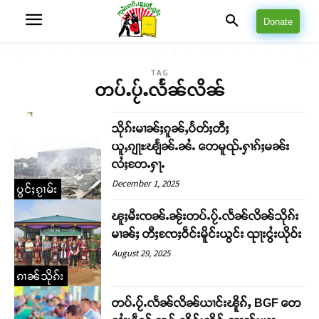
Donate
TAG
တပ်ႉပႂ်ႉလႅၼ်လိၼ်
သိုၵ်းမၢၼ်ႈၵူၼ်ႇပႅတ်ႈတီႈ
ယူႇၵျႃႊၽျႅၼ်ႉၼႆႉ တေမူၺ်ႉႁၢၵ်ႈမၼ်း
လႆႈတႄႉႁႃႉ
December 1, 2025
ပွင်ႈၵႂၢမ်း
ၽူႈမီးၸၼ်ႉၼႂ်းတပ်ႉပႂ်ႉလႅၼ်လိၼ်သိုၵ်း
မၢၼ်ႈ တီႈၸႄႈဝဵင်းမိူင်းယွင်း ၺႃးငွႆးယိုဝ်း
August 29, 2025
ၵၢၼ်သိုၵ်း
တပ်ႉပႂ်ႉလႅၼ်လိၼ်ယၢင်းၽိူၵ်ႇ BGF တေ