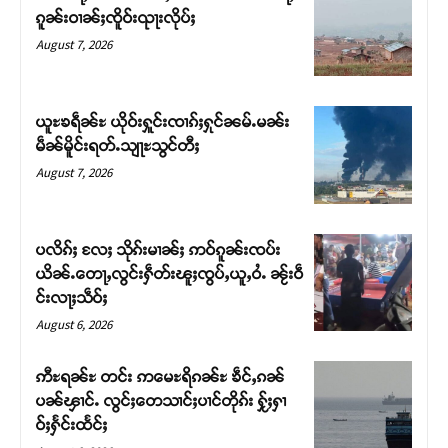
ၵူၼ်းဝၢၼ်ႈၸိူဝ်းၺႃးလိုပ်ႈ
August 7, 2026
Support SHAN
တႃႇႁႂ်ႈသဵင်ၵၢင်ၸႂ်ၵူၼ်းမိူင်း ၵူႈတီႈၵူႈလႅၼ်ပေႃးတေၸွ
ယူႊၶရဵၼ်ႊ ယိုဝ်းႁူင်းၸၢၵ်ႈႁုင်ၼမ်ႉမၼ်း
တ်ႇ တူဝ်ႈလုမ်ႈၾႃႉၼၼ်ႉ ၶဝ်ႈႁူမ်ႈၵမ်ႉထႅမ် ၸုမ်းၶၢ
မဵၼ်မိူင်းရတ်ႉသျႃႊသွင်တီႈ
ဝ်ႇၽူႈတွႆႇႁွၵ်ႈ လႆႈယူႇၶႃႈဢေႃႈ။
August 7, 2026
Donate Now
ပလိၵ်ႈ လႄႈ သိုၵ်းမၢၼ်ႈ ဢဝ်ၵူၼ်းၸပ်း
ယိၼ်ႉတေႃႇလွင်းႁဵတ်းၽူႈၸွပ်ႇယူႇဝႆႉ ၼႂ်းဝဵ
င်းလႃႈသဵဝ်ႈ
August 6, 2026
ဢီႊရၼ်ႊ တင်း ဢမေႊရိၵၼ်ႊ ၶဵင်ႇၵၼ်
ပၼ်ၾၢင်ႉ လွင်ႈတေသၢင်ႈပၢင်တိုၵ်း ႁႂ်ႈႁၢ
ဝ်ႈႁႅင်းထႅင်ႈ