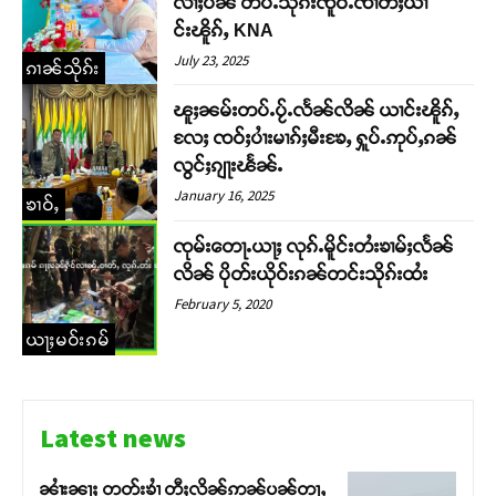
လၢႆႈပဵၼ် တပ်ႉသိုၵ်းၸိူဝ်ႉၸၢတ်ႈယၢ
င်းၽိူၵ်ႇ KNA
July 23, 2025
ၵၢၼ်သိုၵ်း
ၽူႈၼမ်းတပ်ႉပႂ်ႉလႅၼ်လိၼ် ယၢင်းၽိူၵ်ႇ
လႄႈ ၸဝ်ႈပၢႆးမၢၵ်ႈမီးၶႄႇ ႁူပ်ႉဢုပ်ႇၵၼ်
လွင်ႈၵျႃးၽႅၼ်ႉ
January 16, 2025
ၶၢဝ်ႇ
ၸုမ်းတေႃႉယႃႈ လုၵ်ႉမိူင်းတႆးၶၢမ်ႈလႅၼ်
လိၼ် ပိုတ်းယိုဝ်းၵၼ်တင်းသိုၵ်းထႆး
February 5, 2020
ယႃႈမဝ်းၵမ်
Latest news
ၼၢႆးၼႃႈ တတ်းၶၢႆ တီႈလိၼ်ဢၼ်ပၼ်တႃႇ