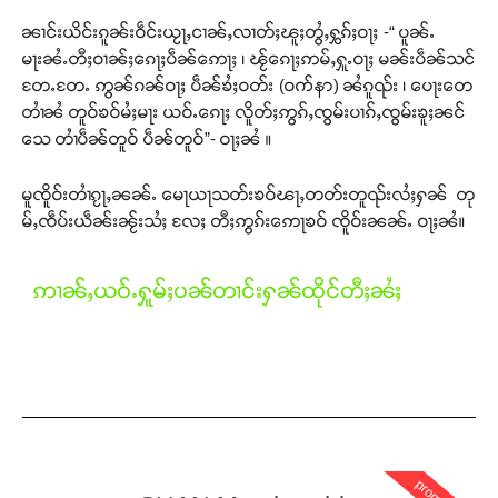
ၼၢင်းယိင်းၵူၼ်းဝဵင်းယႂႃႇငၢၼ်ႇလၢတ်ႈၽူႈတွႆႇႁွၵ်ႈဝႃႈ -“ ပူၼ်ႉ
မႃးၼႆႉတီႈဝၢၼ်ႈၵေႃႈပဵၼ်ဢေႃႈ ၊ ၽႂ်ၵေႃႈဢမ်ႇႁူႉဝႃႈ မၼ်းပဵၼ်သင်
တႄႉတႄႉ ဢွၼ်ၵၼ်ဝႃႈ ပဵၼ်ၶႆႈဝတ်း (ဝက်နာ) ၼႆၵူၺ်း ၊ ပေႃးတေ
တၢႆၼႆ တူဝ်ၶဝ်မႆႈမႃး ယဝ်ႉၵေႃႈ လိူတ်ႈဢွၵ်ႇၸွမ်းပၢၵ်ႇၸွမ်းၶူႈၼင်
သေ တၢႆပဵၼ်တူဝ် ပဵၼ်တူဝ်”- ဝႃႈၼႆ ။
မူၸိူဝ်းတၢႆၵႂႃႇၼၼ်ႉ မေႃယႃသတ်းၶဝ်ၽႃႇတတ်းတူၺ်းလႆႈႁၼ် တု
မ်ႇၸဵပ်းယဵၼ်းၼႂ်းသႆႈ လႄႈ တီႈဢွၵ်းဢေႃၶဝ် ၸိူဝ်းၼၼ်ႉ ဝႃႈၼႆ။
ဢၢၼ်ႇယဝ်ႉႁူမ်ႈပၼ်တၢင်းႁၼ်ထိုင်တီႈၼႆႈ