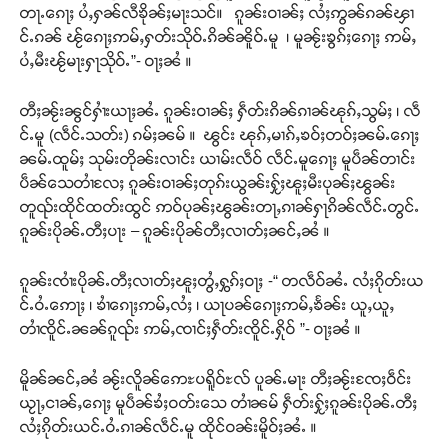
တႃႉၵေႃႈ ပႆႇႁၼ်လီၶိုၼ်ႈမႃးသင်။ ၵူၼ်းဝၢၼ်ႈ လႆႈဢွၼ်ၵၼ်ၾၢ
င်ႉၵၼ် ၽႂ်ၵေႃႈဢမ်ႇႁတ်းသိုဝ်ႉၵိၼ်ၼိူဝ်ႉမူ ၊ မူၼႂ်းၶွၵ်ႈၵေႃႈ ဢမ်ႇ
ပႆႇမီးၽႂ်မႃးႁႃသိုဝ်ႉ”- ဝႃႈၼႆ ။
တီႈၼႂ်းၼွင်ႁၢႆးယႃႈၼႆႉ ၵူၼ်းဝၢၼ်ႈ ႁဵတ်းၵိၼ်ၵၢၼ်ၽုၵ်ႇသွမ်ႈ ၊ လဵ
င်ႉမူ (လဵင်ႉသတ်း) ၵမ်ႈၼမ် ။ ၽွင်း ၽုၵ်ႇမၢၵ်ႇၶဝ်ႈတဝ်ႈၼမ်ႉၵေႃႈ
ၼမ်ႉထူမ်ႈ သုမ်းတိုၼ်းလၢင်း ယၢမ်းလဵဝ် လဵင်ႉမူၵေႃႈ မူပဵၼ်တၢင်း
ပဵၼ်သေတၢႆလႄႈ ၵူၼ်းဝၢၼ်ႈတုၵ်းယွၼ်းႁႂ်ႈၽူႈမီးပုၼ်ႈၽွၼ်း
တူၺ်းထိုင်ထတ်းထွင် ဢဝ်ပုၼ်ႈၽွၼ်းတႃႇၵၢၼ်ႁႃၵိၼ်လဵင်ႉတွင်ႉ
ၵူၼ်းပိုၼ်ႉတီႈပႃး – ၵူၼ်းပိုၼ်တီႈလၢတ်ႈၼင်ႇၼႆ ။
ၵူၼ်းၸၢႆးပိုၼ်ႉတီႈလၢတ်ႈၽူႈတွႆႇႁွၵ်ႈဝႃႈ -“ တလဵဝ်ၼႆႉ လႆႈၵိုတ်းယ
င်ႉဝႆႉဢေႃႈ ၊ ၶၢႆၵေႃႈဢမ်ႇလႆႈ ၊ ယႃပၼ်ၵေႃႈဢမ်ႇၶႅၼ်း ယူႇယူႇ
တၢႆၸိူင်ႉၼၼ်ၵူၺ်း ဢမ်ႇၸၢင်ႈႁဵတ်းၸိူင်ႉႁိုဝ် ”- ဝႃႈၼႆ ။
မိူၼ်ၼင်ႇၼႆ ၼႂ်းလိူၼ်ဢေႊပရိူဝ်ႊလ် ပူၼ်ႉမႃး တီႈၼႂ်းၸႄႈဝဵင်း
ယႂႃႇငၢၼ်ႇၵေႃႈ မူပဵၼ်ၶႆႈဝတ်းသေ တၢႆၼမ် ႁဵတ်းႁႂ်ႈၵူၼ်းပိုၼ်ႉတီႈ
လႆႈၵိုတ်းယင်ႉဝႆႉၵၢၼ်လဵင်ႉမူ ထိုင်ဝၼ်းမိူဝ်ႈၼႆႉ ။