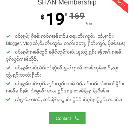
promotion
SHAN Membership
19
169
฿
฿
/mo
ၶဝ်ႈႁူမ်ႈ ႁဵၼ်းဢဝ်ၵၢၼ်ၶၢဝ်ႇ၊ ရေႊတီႊဢူဝ်ႊ၊ ထႆႇႁၢင်ႈ၊
Blogger, Vlog ထႆႇဝီႊတီႊဢူဝ်ႊ တတ်းတေႃႇ ႁဵတ်းဢွၵ်ႇ ပိုၼ်ၽႄႈ
Support SHAN
ၶဝ်ႈႁူမ်ႈၵၢၼ်တူင်ႉၼိုင်ၸုမ်းၶၢဝ်ႇၽူႈတွႆႇႁွၵ်ႈ ၼႂ်းၶၵ်ႉၵၢၼ်
ပူၵ်းပွင်ၵၢၼ်သိုဝ်ႇ
တႃႇႁႂ်ႈသဵင်ၵၢင်ၸႂ်ၵူၼ်းမိူင်း ၵူႈတီႈၵူႈလႅၼ်ပေႃးတေၸွ
ၶဝ်ႈႁူမ်ႈပၢင်လႅၵ်ႈလၢႆႈပိုၼ်ႉႁူႉပၢႆးႁၼ် ဢၼ်ၸုမ်းၶၢဝ်ႇၽူႈ
တ်ႇ တူဝ်ႈလုမ်ႈၾႃႉၼၼ်ႉ ၶဝ်ႈႁူမ်ႈၵမ်ႉထႅမ် ၸုမ်းၶၢ
တွႆႇႁွၵ်ႈၸတ်းႁဵတ်း
ဝ်ႇၽူႈတွႆႇႁွၵ်ႈ လႆႈယူႇၶႃႈဢေႃႈ။
ၶဝ်ႈႁူမ်ႈပၢင်ဢုပ်ႇဢူဝ်းတွင်ႈထၢမ် ၵဵဝ်ႇၵပ်းငဝ်းလၢႆးၵၢၼ်မိူင်း၊
ၵၢၼ်မၢၵ်ႈမီး၊ ပၢႆးမွၼ်း လႄႈ ႁူဝ်ၶေႃႈ ဢၼ်ၶႂ်ႈႁူႉၶႂ်ႈငိၼ်း။
Donate Now
လႆႈႁပ်ႉဢၢၼ်ႇ ၶၢဝ်ႇၶိုၵ်ႉတွၼ်း ပိူင်ပဵၼ်ဝူင်ႈလႂ်ဝူင်ႈ ၼၼ်ႉ။
Contact