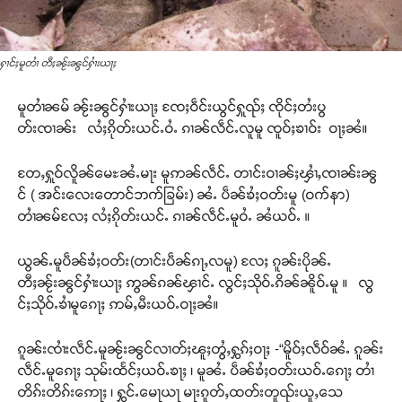
ႁၢင်ႈမူတၢႆ တီႈၼႂ်းၼွင်ႁၢႆးယႃႈ
မူတၢႆၼမ် ၼႂ်းၼွင်ႁၢႆးယႃႈ ၸႄႈဝဵင်းယွင်ႁူၺ်ႈ ၸိုင်ႈတႆးပွ
တ်းၸၢၼ်း လႆႈၵိုတ်းယင်ႉဝႆႉ ၵၢၼ်လဵင်ႉလူမူ ၸူဝ်ႈၶၢဝ်း ဝႃႈၼႆ။
တႄႇႁူဝ်လိူၼ်မေႊၼႆႉမႃး မူဢၼ်လဵင်ႉ တၢင်းဝၢၼ်ႈၾၢႆႇၸၢၼ်းၼွ
င် ( အင်းလေးတောင်ဘက်ခြမ်း) ၼႆႉ ပဵၼ်ၶႆႈဝတ်းမူ (ဝက်နာ)
တၢႆၼမ်လႄႈ လႆႈၵိုတ်းယင်ႉ ၵၢၼ်လဵင်ႉမူဝႆႉ ၼႆယဝ်ႉ ။
ယွၼ်ႉမူပဵၼ်ၶႆႈဝတ်း(တၢင်းပဵၼ်ၵႃႇလမူ) လႄႈ ၵူၼ်းပိုၼ်ႉ
တီႈၼႂ်းၼွင်ႁၢႆးယႃႈ ဢွၼ်ၵၼ်ၾၢင်ႉ လွင်ႈသိုဝ်ႉၵိၼ်ၼိူဝ်ႉမူ ။ လွ
င်ႈသိုဝ်ႉၶၢႆမူၵေႃႈ ဢမ်ႇမီးယဝ်ႉဝႃႈၼႆ။
ၵူၼ်းၸၢႆးလဵင်ႉမူၼႂ်းၼွင်လၢတ်ႈၽူႈတွႆႇႁွၵ်ႈဝႃႈ -“မိူဝ်ႈလဵဝ်ၼႆႉ ၵူၼ်း
လဵင်ႉမူၵေႃႈ သုမ်းထႅင်ႈယဝ်ႉၶႃႈ ၊ မူၼႆႉ ပဵၼ်ၶႆႈဝတ်းယဝ်ႉၵေႃႈ တၢႆ
တိၵ်းတိၵ်းဢေႃႈ ၊ ႁွင်ႉမေႃယႃ မႃးၵူတ်ႇထတ်းတူၺ်းယူႇသေ