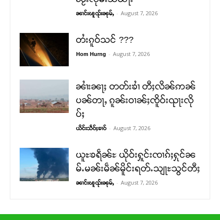
-
August 7, 2026
ၼၢင်းၽူၺ်းၼုမ်ႇ
တႆးၵူဝ်သင် ???
-
August 7, 2026
Hom Hurng
ၼၢႆးၼႃႈ တတ်းၶၢႆ တီႈလိၼ်ဢၼ်
ပၼ်တႃႇ ၵူၼ်းဝၢၼ်ႈၸိူဝ်းၺႃးလို
ပ်ႈ
-
August 7, 2026
ယိင်းသဵဝ်ႈၶၢဝ်
ယူႊၶရဵၼ်ႊ ယိုဝ်းႁူင်းၸၢၵ်ႈႁုင်ၼ
မ်ႉမၼ်းမဵၼ်မိူင်းရတ်ႉသျႃႊသွင်တီႈ
-
August 7, 2026
ၼၢင်းၽူၺ်းၼုမ်ႇ