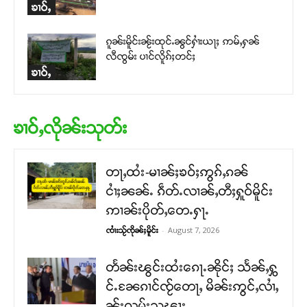
ၶၢဝ်ႇ
ၵူၼ်းမိူင်းၼႂ်းထုင်ႉၼွင်ႁၢႆးယႃႈ ဢမ်ႇႁၼ်
လီၸွမ်း ပၢင်လိူၵ်ႈတင်ႈ
ၶၢဝ်ႇ
ၶၢဝ်ႇလိုၼ်းသုတ်း
တႃႇထႆး-မၢၼ်ႈၶဝ်ႈဢွၵ်ႇၵၼ်
ငၢႆႈၼၼ်ႉ ၵဵတ်ႉလၢၼ်ႇတီႈႁူဝ်မိူင်း
ဢၢၼ်းပိုတ်ႇတေႉႁႃႉ
-
August 7, 2026
ၸၢႆးသႂ်ၸိုၼ်ႈမိူင်း
တႅၼ်းၽွင်းထႆးၵေႃႉၼိုင်ႈ သႅၼ်ႇႁွ
င်ႉၼႄၵၢင်ၸႂ်တေႃႇ မိၼ်းဢွင်ႇလၢႆႇ
ၼႂ်းလုမ်းသၽႃး