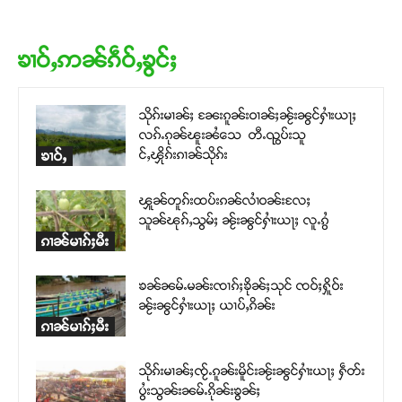
ၶၢဝ်ႇဢၼ်ၵဵဝ်ႇၶွင်ႈ
သိုၵ်းမၢၼ်ႈ ၼႄးၵူၼ်းဝၢၼ်ႈၼႂ်းၼွင်ႁၢႆးယႃႈ
လၵ်ႉၵုၼ်ၽူးၼႆသေ တီႉၺွပ်းသူ
င်ႇၾိုၵ်းၵၢၼ်သိုၵ်း
ၶၢဝ်ႇ
ၾူၼ်တူၵ်းထပ်းၵၼ်လၢႆဝၼ်းလႄႈ
သူၼ်ၽုၵ်ႇသွမ်ႈ ၼႂ်းၼွင်ႁၢႆးယႃႈ လူႉၵွႆ
ၵၢၼ်မၢၵ်ႈမီး
ၶၼ်ၼမ်ႉမၼ်းၸၢၵ်ႈၶိုၼ်ႈသုင် ၸဝ်ႈႁိူဝ်း
ၼႂ်းၼွင်ႁၢႆးယႃႈ ယၢပ်ႇၵိၼ်း
ၵၢၼ်မၢၵ်ႈမီး
သိုၵ်းမၢၼ်ႈၸႂ်ႉၵူၼ်းမိူင်းၼႂ်းၼွင်ႁၢႆးယႃႈ ႁဵတ်း
ပွႆးသွၼ်းၼမ်ႉၵိုၼ်းၶွၼ်ႈ