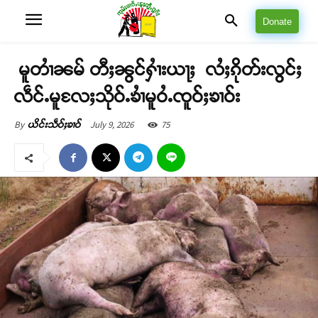
Donate
မူတၢႆၼမ် တီႈၼွင်ႁၢႆးယႃႈ လႆႈၵိုတ်းလွင်ႈ
လဵင်ႉမူလႄႈသိုဝ်ႉၶၢႆမူဝႆႉၸူဝ်ႈၶၢဝ်း
July 9, 2026
75
By
ယိင်းသဵဝ်ႈၶၢဝ်