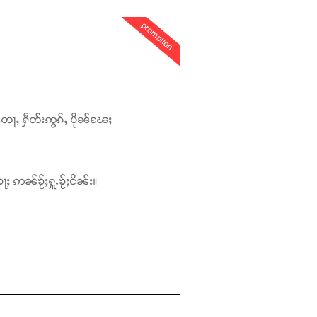
promotion
တေႃႇ ႁဵတ်းဢွၵ်ႇ ပိုၼ်ၽႄႈ
ႃႈ ဢၼ်ၶႂ်ႈႁူႉၶႂ်ႈငိၼ်း။