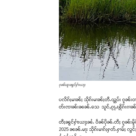
ၵုၼ်ၽူးၼွင်ႁၢႆးယႃႈ
ပလိၵ်ႈမၢၼ်ႈ သိုၵ်းမၢၼ်ႈတီႉၺွပ်း ၵူၼ်းဝ
တ်းၸၢၼ်းၼၼ်ႉသေ သူင်ႇၵႂႃႇၾိုၵ်းၵၢၼ်သ
တီႈၼွင်ႁၢႆးယႃႈၼႆႉ ပဵၼ်ပိုၼ်ႉတီႈ ၵူၼ်းမ
2025 ၼၼ်ႉမႃး သိုၵ်းမၢၵ်ႈႁတ်ႉႁၢမ်ႈ လွင်