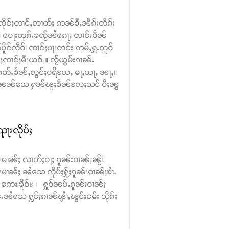
်ၸိုင်ႈတၢင်ႇၸၢတ်ႈ ဢၼ်ၶီႇၼဵၵ်းတဵၵ်း
း။ ပေႃးတုၵ်ႉၶၸႂ်ၼႆၵေႃႈ တၢင်းပဵၼ်
ိူင်လဵဝ်၊ ၸၢင်ႈပႃးတင်း ဢမ်ႇႁူႉတူဝ်
ၢင်ႈမီးယဝ်ႉ။ ၸႂ်ယွမ်းၵၢၼ်ႉ
တ်ႉၶႅၼ်ႇလွင်ႈပရိယႄႇ မႃႇယႃႇ ၼႃႇ။
ွၼ်ႉၼၼ်သေ ႁၼ်ၽူႈၶဵၼ်လႄႈသင် ပီႈၼွ
ႃးလိုပ်ႈ
်းမၢၼ်ႈ လၢတ်ႈဝႃႈ ၵူၼ်းဝၢၼ်ႈၼႂ်း
်းမၢၼ်ႈ ၼႆသေ လိုပ်ႈႁႂ်ႈၵူၼ်းဝၢၼ်ႈၶၢႆႉ
ဢေႊၶိူဝ်ႊ ၊ ႁူဝ်ၼပ်ႉၵူၼ်းဝၢၼ်ႈ
ၼႆသေ ႁွင်ႈၵၢၼ်ၾၢႆႇၽွင်းငမ်း သိုၵ်း