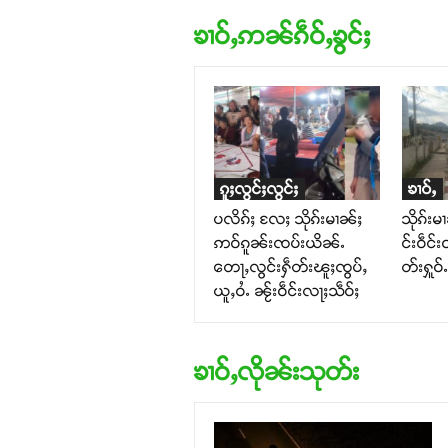
ၶၢဝ်ႇဢၼ်ၵဵဝ်ႇၶွင်ႈ
ၵူႈလွင်ႈလွင်ႈ
ၶၢဝ်ႇ
ပလိၵ်ႈ လႄႈ သိုၵ်းမၢၼ်ႈ
သိုၵ်းမ
ဢဝ်ၵူၼ်းၸပ်းယိၼ်ႉ
င်းဝဵင်း
တေႃႇလွင်းႁဵတ်းၽူႈၸွပ်ႇ
တ်းႁူဝ
ယူႇဝႆႉ ၼႂ်းဝဵင်းလႃႈသဵဝ်ႈ
ၶၢဝ်ႇလိုၼ်းသုတ်း