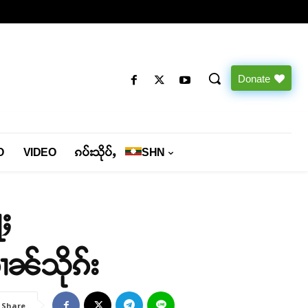
Donate
O
VIDEO
ၵပ်းသိုပ်ႇ
SHN
ႈ
ၼ်သိုၵ်း
Share