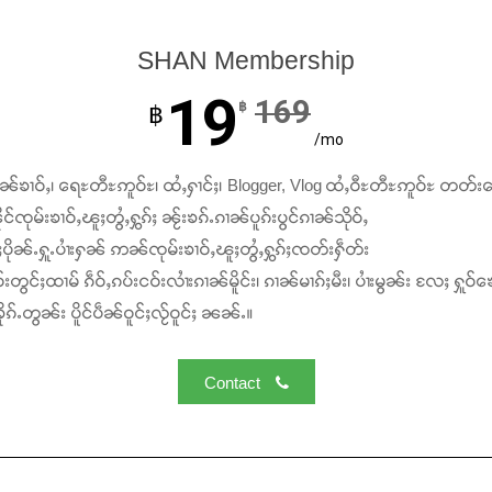
SHAN Membership
19
169
฿
฿
/mo
ၢၼ်ၶၢဝ်ႇ၊ ရေႊတီႊဢူဝ်ႊ၊ ထႆႇႁၢင်ႈ၊ Blogger, Vlog ထႆႇဝီႊတီႊဢူဝ်ႊ တတ်း
င်ၸုမ်းၶၢဝ်ႇၽူႈတွႆႇႁွၵ်ႈ ၼႂ်းၶၵ်ႉၵၢၼ်ပူၵ်းပွင်ၵၢၼ်သိုဝ်ႇ
ႆႈပိုၼ်ႉႁူႉပၢႆးႁၼ် ဢၼ်ၸုမ်းၶၢဝ်ႇၽူႈတွႆႇႁွၵ်ႈၸတ်းႁဵတ်း
်းတွင်ႈထၢမ် ၵဵဝ်ႇၵပ်းငဝ်းလၢႆးၵၢၼ်မိူင်း၊ ၵၢၼ်မၢၵ်ႈမီး၊ ပၢႆးမွၼ်း လႄႈ ႁူဝ်ၶေ
ၵ်ႉတွၼ်း ပိူင်ပဵၼ်ဝူင်ႈလႂ်ဝူင်ႈ ၼၼ်ႉ။
Contact