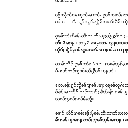
ဝႆႉၼႆယဝ်ႉ ။
ၼႂ်းလိူၼ်မေႊပူၼ်ႉမႃးၼႆႉ ၵူၼ်းဝၢၼ်ႈဢၼ်
ၼႆႉသေ တီႉၺွပ်းသူင်ႇၾိုၵ်းၵၢၼ်သိုၵ်း ထိ
ၵူၼ်းၸၢႆးပိုၼ်ႉတီႈလၢတ်ႈၽူႈတွႆႇႁွၵ်ႈဝႃႈ -
တ်း 3 ၵေႃႉ ။ တႃႇ 2 ၵေႃႉတႄႉ ၺႃးၼႄးဝႃ
ယိူဝ်ႈၼိူဝ်ၵုၼ်ၽူးၼၼ်ႉလႄႈၼႆသေ ၺႃး
ယၢမ်းလဵဝ် ၵူၼ်းၸၢႆး 3 ၵေႃႉ ဢၼ်ထုၵ်ႇပလိ
ပ်ႇၵၼ်တင်းၵူၼ်းတီႈႁိူၼ်း ဝႃႈၼႆ ။
တႄႇၼႂ်းႁူဝ်လိူၼ်ၵျႃၼ်ႊမႃး ၾူၼ်တူၵ်းထပ
ဝ်ႁႅင်းမႃးၸိုင် ယင်းၸၢင်ႈ ႁဵတ်းႁႂ်ႈ ၵုၼ်
သူၼ်ဢွၼ်ၵၼ်မႆႈၸႂ်။
ၼၢင်းယိင်းၵူၼ်းၼႂ်းပိုၼ်ႉတီႈလၢတ်ႈၽူႈတွႆ
မ်ႈၵုၼ်ၽူးၵေႃႈ ၸဝ်ႈသူၼ်သုမ်းဢေႃႈ ။ ၵမ