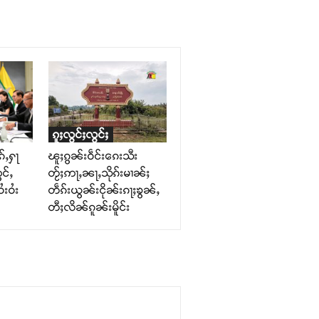
ၵူႈလွင်ႈလွင်ႈ
်ႇႁႃ
ၽူႈၵွၼ်းဝဵင်းၵေးသီး
င်ႇ
တႂ်ႈဢႃႇၼႃႇသိုၵ်းမၢၼ်ႈ
ႆးဝႆး
တဵၵ်းယွၼ်းငိုၼ်းၵႃႈၶွၼ်ႇ
တီႈလိၼ်ၵူၼ်းမိူင်း