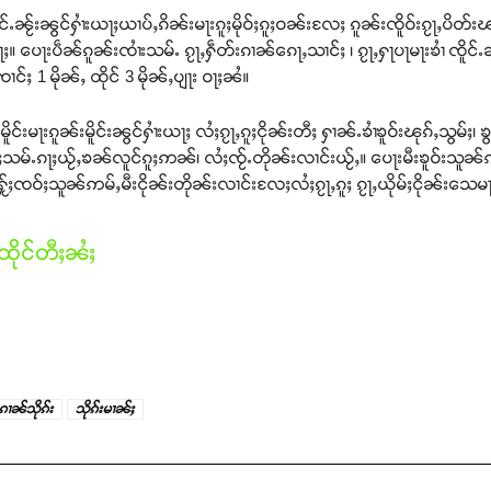
ႉၼႂ်းၼွင်ႁၢႆးယႃႈယၢပ်ႇၵိၼ်းမႃးၵူႈမိုဝ်ႈၵူႈဝၼ်းလႄႈ ၵူၼ်းၸိူဝ်းၵႂႃႇပိတ်း
ႃႈ။ ပေႃးပဵၼ်ၵူၼ်းၸၢႆးသမ်ႉ ၵႂႃႇႁဵတ်းၵၢၼ်ၵေႃႇသၢင်ႈ ၊ ၵႂႃႇႁႃပႃမႃးၶၢႆ 
ႈ 1 မိုၼ်ႇ ထိုင် 3 မိုၼ်ႇပျႃး ဝႃႈၼႆ။
င်းမႃးၵူၼ်းမိူင်းၼွင်ႁၢႆးယႃႈ လႆႈၵႂႃႇၵူႈငိုၼ်းတီႈ ႁၢၼ်ႉၶၢႆၶူဝ်းၽုၵ်ႇသွမ
ွမ်ႈသမ်ႉၵႃႈယႂ်ႇၶၼ်လူင်ၵူႈဢၼ်၊ လႆႈၸႂ်ႉတိုၼ်းလၢင်းယႂ်ႇ။ ပေႃးမီးၶူဝ်းသူၼ်ဢ
းႁႂ်ႈၸဝ်ႈသူၼ်ဢမ်ႇမီးငိုၼ်းတိုၼ်းလၢင်းလႄႈလႆႈၵႂႃႇၵူႈ ၵႂႃႇယိုမ်ႈငိုၼ်းသေမႃ
ိုင်တီႈၼႆႈ
းၵၢၼ်သိုၵ်း
သိုၵ်းမၢၼ်ႈ