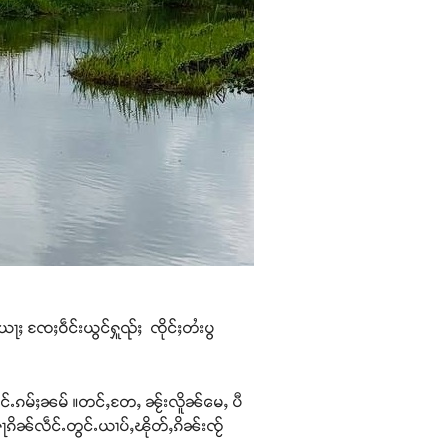
ယႃႈ ၸႄႈဝဵင်းယွင်ႁူၺ်ႈ ၸိုင်ႈတႆးပွ
တွင်ႉၵမ်ႈၼမ် ။တင်ႇတႄႇ ၼႂ်းလိူၼ်မေႇ ပီ
ႃၵိၼ်လဵင်ႉတွင်ႉယၢပ်ႇၽိုတ်ႇၵိၼ်းၸႂ်