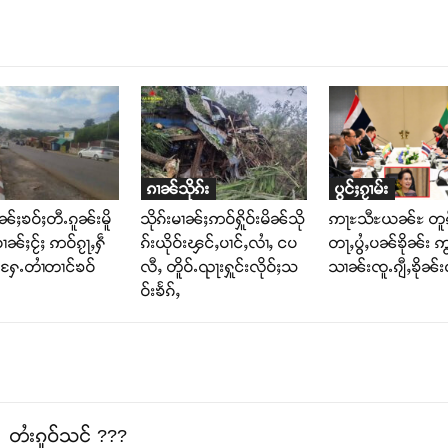
ၵၢၼ်သိုၵ်း
ပွင်ႈၵႂၢမ်း
ၢၼ်ႈၶဝ်ႈတီႉၵူၼ်းမိူ
သိုၵ်းမၢၼ်ႈဢဝ်ႁိူဝ်းမိၼ်သို
ဢႃႊသီႊယၼ်ႊ တူၵ
ဝၢၼ်ႈငႂ်ႈ ဢဝ်ၵႂႃႇႁဵ
ၵ်းယိုဝ်းၾင်ႇပၢင်ႇလၢႆႇ ငပ
တႃႇပွႆႇပၼ်ၶိုၼ်း ဢွ
်ႉႁႄႉတၢႆတၢင်ၶဝ်
လီႇ တိူဝ်ႉၺႃးႁူင်းလိုဝ်ႈသ
သၢၼ်းၸူႉၵျီႇၶိုၼ်းဝ
ဝ်းၶႅၵ်ႇ
တႆးၵူဝ်သင် ???