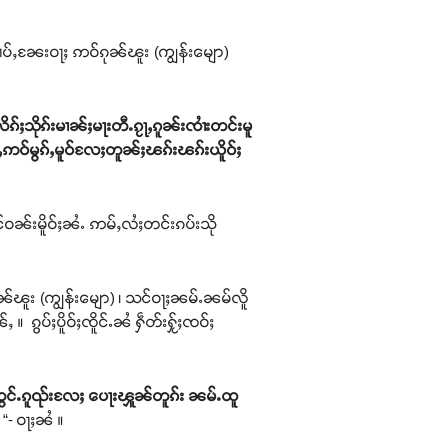
ၢပ်ႇၼႄးဝႃႈ ဢဝ်ၵုၼ်ၽူး (ကျွန်းမျော)
ၵ်ႈသိုၵ်းမၢၼ်ႈမႃးတီႉၵႂႃႇၵူၼ်းၸၢႆးတင်းမူ
ဢဝ်မွၵ်ႇမူဝ်လႄႈတူၼ်ႈၽၵ်းၽၵ်းယိူဝ်ႈ
င်ဝၼ်းမိူဝ်ႈၼႆႉ ဢမ်ႇလႆႈတင်းၵပ်းသို
ၼ်ၽူး (ကျွန်းမျော) ၊ သင်ဝႃႈၼမ်ႉၼမ်လိူ
။ ၵွပ်ႈပိူဝ်ႈၸိူင်ႉၼႆ ႁဵတ်းႁႂ်ႈၸဝ်ႈ
်ႉတွင်ႉၵူၺ်းလႄႈ ပေႃးၾူၼ်တူၵ်း ၼမ်ႉထူ
ႈ
“- ဝႃႈၼႆ ။