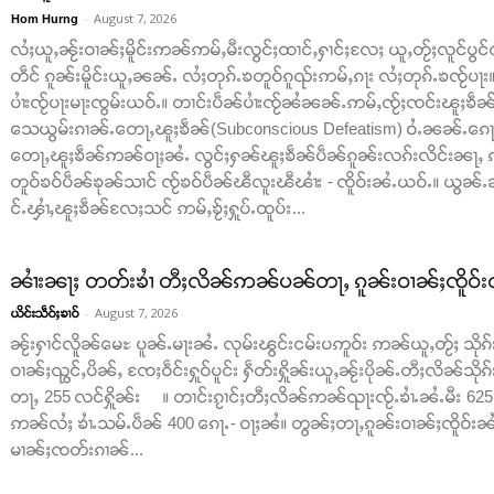
-
August 7, 2026
Hom Hurng
လႆႈယူႇၼႂ်းဝၢၼ်ႈမိူင်းဢၼ်ဢမ်ႇမီးလွင်ႈထၢင်ႇႁၢင်ႈလႄႈ ယူႇတႂ်ႈလူင်ပွင
တဵင် ၵူၼ်းမိူင်းယူႇၼၼ်ႉ လႆႈတုၵ်ႉၶတူဝ်ၵူၺ်းဢမ်ႇၵႃး လႆႈတုၵ်ႉၶၸႂ်ပႃ
ပၢႆးၸႂ်ပႃးမႃးၸွမ်းယဝ်ႉ။ တၢင်းပဵၼ်ပၢႆးၸႂ်ၼႆၼၼ်ႉဢမ်ႇၸႂ်ႈၸင်းၽူႈၶဵၼ်ပ
သေယွမ်းၵၢၼ်ႉတေႃႇၽူႈၶဵၼ်(Subconscious Defeatism) ဝႆႉၼၼ်ႉၵေႃႈၸ
တေႃႇၽူႈၶဵၼ်ဢၼ်ဝႃႈၼႆႉ လွင်ႈႁၼ်ၽူႈၶဵၼ်ပဵၼ်ၵူၼ်းလၵ်းလိင်းၼႃႇ ၵ
တူဝ်ၶဝ်ပဵၼ်ၶုၼ်သၢင် ၸႂ်ၶဝ်ပဵၼ်ၽီလူးၽီၽၢႆး - ၸိူဝ်းၼႆႉယဝ်ႉ။ ယ
င်ႉၾၢႆႇၽူႈၶဵၼ်လႄႈသင် ဢမ်ႇၶႂ်ႈႁူပ်ႉထူပ်း...
ၼၢႆးၼႃႈ တတ်းၶၢႆ တီႈလိၼ်ဢၼ်ပၼ်တႃႇ ၵူၼ်းဝၢၼ်ႈၸိူဝ်းၺ
-
August 7, 2026
ယိင်းသဵဝ်ႈၶၢဝ်
ၼႂ်းႁၢင်လိူၼ်မေႊ ပူၼ်ႉမႃးၼႆႉ လုမ်းၽွင်းငမ်းပဢူဝ်း ဢၼ်ယူႇတႂ်ႈ သိုၵ
ဝၢၼ်ႈၺွင်ႇပိၼ်ႇ ၸႄႈဝဵင်းႁူဝ်ပူင်း ႁဵတ်းႁိူၼ်းယူႇၼႂ်းပိုၼ်ႉတီႈလိၼ်သိုၵ
တႃႇ 255 လင်ႁိူၼ်း ။ တၢင်းၵႂၢင်ႈတီႈလိၼ်ဢၼ်ၺႃးၸႂ်ႉၶၢႆႉၼႆႉမီး 625 
ဢၼ်လႆႈ ၶၢႆႉသမ်ႉပဵၼ် 400 ၵေႃႉ- ဝႃႈၼႆ။ တွၼ်ႈတႃႇၵူၼ်းဝၢၼ်ႈၸိူဝ်းၼႆႉ
မၢၼ်ႈၸတ်းၵၢၼ်...