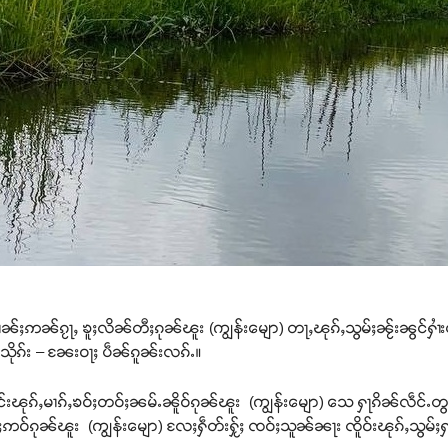
ၢၼ်ႈဢၼ်ၵႂႃႇ ၶူႈလိၼ်တီႈၵုၼ်ၽူး (ကျွန်းမျော) တႃႇၽုၵ်ႇသွမ်ႈၼႂ်းၼွင်ႁၢႆး
ိုၵ်း – ၼႄးဝႃႈ ပဵၼ်ၵူၼ်းလၵ်ႉ။
ိူင်းၽုၵ်ႇမၢၵ်ႇၶဝ်ႈတဝ်ႈၼမ်ႉၼိူဝ်ၵုၼ်ၽူး (ကျွန်းမျော) သေ ႁႃၵိၼ်လဵင်ႉ
ႈဢဝ်ၵုၼ်ၽူး (ကျွန်းမျော) လႄႈႁဵတ်းႁႂ်ႈ ၸဝ်ႈသူၼ်ၼႃး ၸိူဝ်းၽုၵ်ႇသွမ်ႈႁ