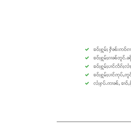
ၶဝ်ႈႁူမ်ႈ ႁဵၼ်းဢဝ်ၵ
ၶဝ်ႈႁူမ်ႈၵၢၼ်တူင်ႉၼို
ၶဝ်ႈႁူမ်ႈပၢင်လႅၵ်ႈလၢ
ၶဝ်ႈႁူမ်ႈပၢင်ဢုပ်ႇဢူဝ
လႆႈႁပ်ႉဢၢၼ်ႇ ၶၢဝ်ႇၶို