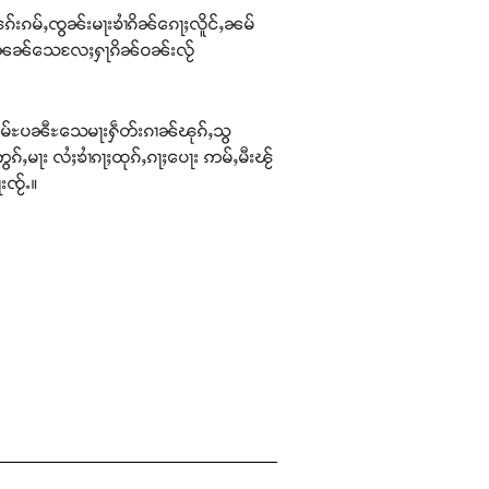
ၽၵ်းၵမ်ႇၸွၼ်းမႃးၶၢႆၵိၼ်ၵေႃႈလိူင်ႇၼမ်
ၸိူင်ႉၼၼ်သေလႄႈႁႃၵိၼ်ဝၼ်းလႂ်
်ႈ၊ ၶွမ်ႊပၼီႊသေမႃးႁဵတ်းၵၢၼ်ၽုၵ်ႇသွ
ွၵ်ႇမႃး လႆႈၶၢႆၵႃႈထုၵ်ႇၵႃႈပေႃး ဢမ်ႇမီးၽႂ်
းၸႂ်ႉ။