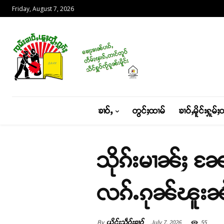
Friday, August 7, 2026
ၶၢဝ်ႇ
တွင်ႈထၢမ်
ၶၢဝ်ႇမိူင်းႁူမ်ႈ
သိုၵ်းမၢၼ်ႈ ၼႄ
လၵ်ႉၵုၼ်ၽူးၼႆ
By
July 7, 2026
55
ယိင်းသဵဝ်ႈၶၢဝ်