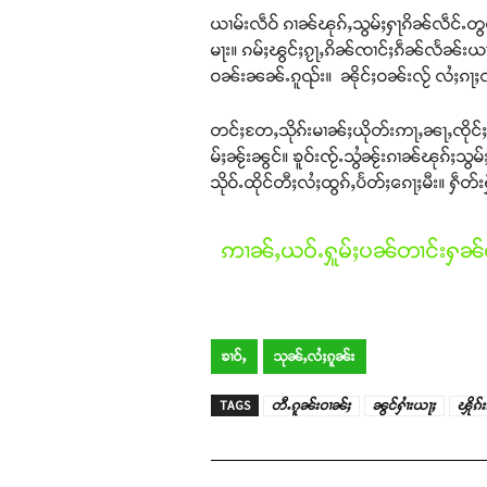
ယၢမ်းလဵဝ် ၵၢၼ်ၽုၵ်ႇသွမ်ႈႁႃၵိၼ်လဵင်ႉတွင်
မႃး။ ၵမ်ႈၽွင်ႈၵႂႃႇၵိၼ်ၸၢင်ႈၵဵၼ်လႅၼ်းယ
ဝၼ်းၼၼ်ႉၵူၺ်း။ ၼိုင်ႈဝၼ်းလႂ် လႆႈၵႃႈၸၢင်
တင်ႈတႄႇသိုၵ်းမၢၼ်ႈယိုတ်းဢႃႇၼႃႇၸိုင်ႈမိူ
မ်ႈၼႂ်းၼွင်။ ၶူဝ်းၸႂ်ႉသွႆၼႂ်းၵၢၼ်ၽုၵ်ႈသ
သိုဝ်ႉထိုင်တီႈလႆႈထွၵ်ႇပႅတ်ႈၵေႃႈမီး။ ႁဵတ်
ဢၢၼ်ႇယဝ်ႉႁူမ်ႈပၼ်တၢင်းႁၼ်ထ
ၶၢဝ်ႇ
သုၼ်ႇလႆႈၵူၼ်း
TAGS
တီႉၵူၼ်းဝၢၼ်ႈ
ၼွင်ႁၢႆးယႃႈ
ၾိုၵ်