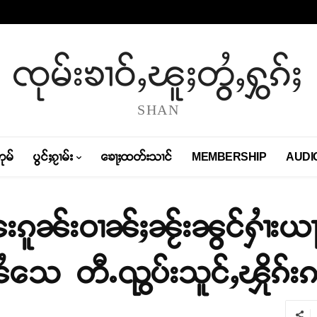
ၸုမ်းၶၢဝ်ႇၽူႈတွႆႇႁွၵ်ႈ
SHAN
တုမ်
ပွင်ႈၵႂၢမ်း
ၶေႃႈထတ်းသၢင်
MEMBERSHIP
AUDI
းၵူၼ်းဝၢၼ်ႈၼႂ်းၼွင်ႁၢႆးယႃ
သေ တီႉၺွပ်းသူင်ႇၾိုၵ်းၵၢ