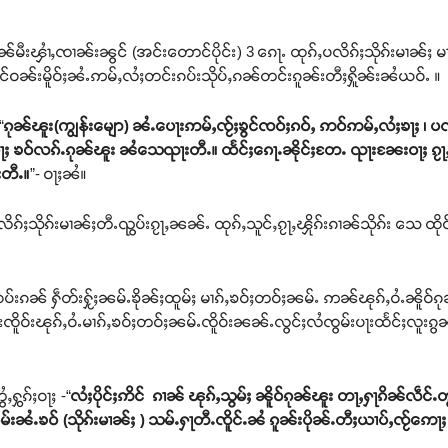
မီးၾၢႆႇၸၢၼ်းၼွင် (အင်းတောင်ပိုင်း) 3 ၵေႃႉ ထုၵ်ႇပလိၵ်ႈသိုၵ်းမၢၼ်ႈ မ
ုင်ဝၼ်းမိူဝ်ႈၼႆႉဢမ်ႇလႆႈတင်းၵပ်းသိုပ်ႇၵၼ်တင်းၵူၼ်းတီႈႁိူၼ်းၼႆယဝ်ႉ ။
“
ၵုၼ်ၽူး(ကျွန်းမျော) ၼႆႉပေႃးဢမ်ႇၸႂ်ႈၶွင်ၸဝ်ႈၵဝ်ႇ ဢဝ်ဢမ်ႇလႆႈၶႃႈ ၊ ပလိ
ႈ ၶဝ်လၵ်ႉၵုၼ်ၽူး ၼႆသေၺႃးတီႉ။ ထႅင်ႈၵေႃႉၼိုင်ႈတႄႉ ၺႃးၼႄးဝႃႈ ၵႂႃႇ
တီႉ။
”- ဝႃႈၼႆ။
ၵ်ႈသိုၵ်းမၢၼ်ႈတီႉၺွပ်းၵႂႃႇၼၼ်ႉ ထုၵ်ႇသူင်ႇၵႂႃႇၾိုၵ်းၵၢၼ်သိုၵ်း သေ ထို
်းၵၼ် ႁဵတ်းႁႂ်ႈၼမ်ႉၶိုၼ်ႈထူမ်ႈ မၢၵ်ႇၶဝ်ႈတဝ်ႈၼမ်ႉ ဢၼ်ၽုၵ်ႇဝႆႉၼိူဝ်ၵု
ၽူးၸိူဝ်းၽုၵ်ႇဝႆႉမၢၵ်ႇၶဝ်ႈတဝ်ႈၼမ်ႉၸိူဝ်းၼၼ်ႉလွင်ႈလႆၸွမ်းပႃးထႅင်ႈလူးၵွၼ်ႇ 
ႇႁွၵ်ႈဝႃႈ -“
လႆႈပိုင်ႈဢိင် ၵၢၼ် ၽုၵ်ႇသွမ်ႈ ၼိူဝ်ၵုၼ်ၽူး တႃႇႁႃၵိၼ်လဵင
်းၼႆႉၶဝ် (သိုၵ်းမၢၼ်ႈ ) သမ်ႉႁႃတီႉၸိူင်ႉၼႆ ၵူၼ်းပိုၼ်ႉတီႈယၢပ်ႇၸႂ်ဢေႃ