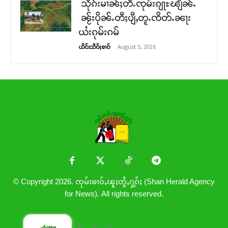
သိုၵ်းမၢၼ်ႈတီႉၸုမ်းၵျႃႊၽျႅၼ်ႉ
ၼႂ်းပိုၼ်ႉတီႈပျီႇတူႉၸိတ်ႉၼႃး
ယႆးၵုမ်းၵမ်
-
August 5, 2026
ယိင်းသဵဝ်ႈၶၢဝ်
© Copyright 2026. ၸုမ်းၶၢဝ်ႇၽူႈတွႆႇႁွၵ်ႈ (Shan Herald Agency
for News). All rights reserved.