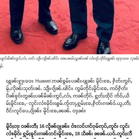
ၽွင်းမိၼ်းဢွင်ႇလၢႆႇ တင်း သျီႊၸျိၼ်ႉၽိင်ႊ ၼႄႉၼမ်းသွၼ်ၵၼ် လၢႆးၸႂ်ႉတိုဝ်းၾူၼ်း ႁေႃႊဝေႊ လုၼ်ႈ
မႂ်ႇ
ၾူၼ်းႁႂႃႊဝေႊ Huawei ဢၼ်ၶွမ်ႊပၼီႊၾူၼ်း မိူင်းၶႄႇ ႁဵတ်းဢွၵ်ႇ
မႂ်ႇလိုၼ်းသုတ်းၼႆႉ သျီႊၵျိၼ်ႉၽိင်ႊ ၸွမ်ၸိုင်ႈမိူင်းၶႄႇ ဢဝ်ႁဵတ်း
ပဵၼ်ၶူဝ်းတွၼ်ႈပၼ်မိၼ်းဢွင်ႇလၢႆႇ ဢၼ်တိုၵ်ႉ ႁွတ်ႈထိုင် ဢႅဝ်ႇယဵ
မ်ႈမိူင်းၶႄႇ- လူင်းလၢႆးမိုဝ်းၽွမ်ႉၸႂ်တႃႇႁူမ်ႈၶႄႇႁဵတ်းၵၢၼ်ဝႆႉယူႇတီႈ
ဝဵင်းလူင်ပေႇၵျိၼ်ႊ မိူင်းၶႄႇၼၼ်ႉ ဝႃႈၼႆ။
မိူဝ်ႈဝႃး ဝၼ်းတီႈ 16 လိူၼ်ၵျုၼ်ႊ ဝၢႆးလင်ပၢင်ၵုမ်ဢုပ်ႇဢူဝ်း လူင်း
လၢႆးမိုဝ်း ႁူမ်ႈၶူင်းၵၢၼ်တင်းမိူင်းၶႄႇ 18 သႅၼ်း ၼၼ်ႉယဝ်ႉတူဝ်ႈလီ