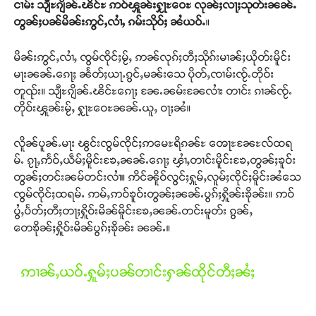
ငၢမ်း သျီႊၵျိၼ်ႉၽိင်ႊ ဢဝ်ၾူၼ်းႁႂႃႊဝေႊ လုၼ်ႈလႃႈသုတ်းၼၼ်ႉ
တွၼ်ႈပၼ်မိၼ်းဢွင်ႇလၢႆႇ ၵမ်းသိုဝ်ႈ ၼႆယဝ်ႉ
။
မိၼ်းဢွင်ႇလၢႆႇ ၸွမ်ၸိုင်ႈမႂ်ႇ ဢၼ်လုၵ်ႈတီႈသိုၵ်းမၢၼ်ႈယိုတ်းမိူင်း
မႃးၼၼ်ႉၵေႃႈ ၼႅတ်ႈယႃႉၵွင်ႇမၼ်းသေ ပိုတ်ႇၸၢမ်းၸႂ်ႉတိုဝ်း
တူၺ်း။ သျီႊၵျိၼ်ႉၽိင်ႊၵေႃႈ ၼႄႉၼမ်းၼႄလၢႆး တၢင်း ၵၢၼ်ၸႂ်ႉ
တိုဝ်းၾူၼ်းမႂ်ႇ ႁႂႃႊဝေႊၼၼ်ႉယူႇ ဝႃႈၼႆ။
လိူၼ်ပူၼ်ႉမႃး ၽွင်းၸွမ်ၸိုင်ႈဢမေႊရိၵၼ်ႊ ၻေႃႊၼႄႊလ်ထရ
မ်ႉ ၵႂႃႇဢႅဝ်ႇယဵမ်ႈမိူင်းၶႄႇၼၼ်ႉၵေႃႈ ၾၢႆႇတၢင်းမိူင်းၶႄႇတွၼ်ႈၶူဝ်း
တွၼ်ႈတင်းၼမ်တင်းလၢႆ။ ဢိင်ၼိူဝ်လွင်ႈႁူမ်ႇလူမ်ႈၸိုင်ႈမိူင်းၼႆသေ
ၸွမ်ၸိုင်ႈထရမ်ႉ ဢမ်ႇဢဝ်ၶူဝ်းတွၼ်ႈၼၼ်ႉပွၵ်ႈႁိူၼ်းၶိုၼ်း။ ဢဝ်
ပွႆႇပႅတ်ႈတီႈတႃႈႁိူဝ်းမိၼ်မိူင်းၶႄႇၼၼ်ႉတင်းမူတ်း ၵွၼ်ႇ
တေၶိုၼ်ႈႁိူဝ်းမိၼ်ပွၵ်ႈၶိုၼ်း ၼၼ်ႉ။
ဢၢၼ်ႇယဝ်ႉႁူမ်ႈပၼ်တၢင်းႁၼ်ထိုင်တီႈၼႆႈ