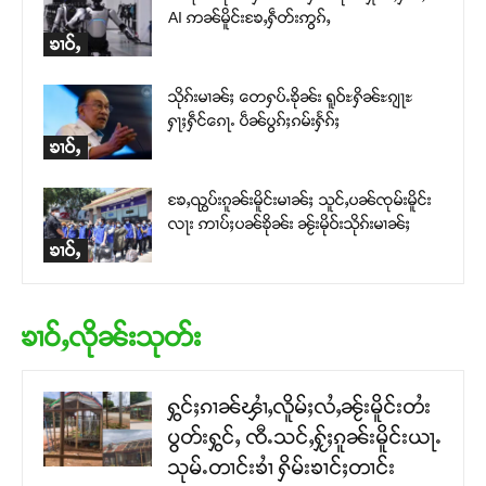
AI ဢၼ်မိူင်းၶႄႇႁဵတ်းဢွၵ်ႇ
ၶၢဝ်ႇ
သိုၵ်းမၢၼ်ႈ တေႁပ်ႉၶိုၼ်း ရူဝ်ႊႁိၼ်ႊၵျႃႊ
ႁႃႈႁဵင်ၵေႃႉ ပဵၼ်ပွၵ်ႈၵမ်းႁႅၵ်ႈ
ၶၢဝ်ႇ
ၶႄႇၺွပ်းၵူၼ်းမိူင်းမၢၼ်ႈ သူင်ႇပၼ်ၸုမ်းမိူင်း
လႃး ဢၢပ်ႈပၼ်ၶိုၼ်း ၼႂ်းမိုဝ်းသိုၵ်းမၢၼ်ႈ
ၶၢဝ်ႇ
ၶၢဝ်ႇလိုၼ်းသုတ်း
ႁွင်ႈၵၢၼ်ၾၢႆႇလိူမ်ႈလႆႇၼႂ်းမိူင်းတႆး
ပွတ်းႁွင်ႇ ၸီႉသင်ႇႁႂ်ႈၵူၼ်းမိူင်းယႃႉ
သုမ်ႉတၢင်းၶၢႆ ႁိမ်းၶၢင်ႈတၢင်း