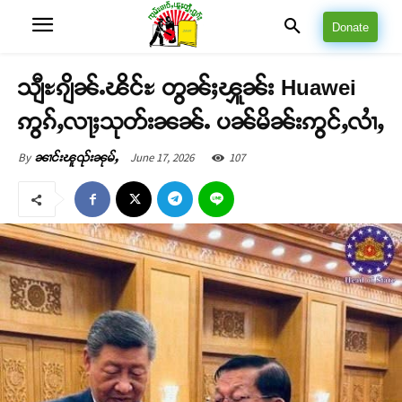
Donate
သျီႊၵျိၼ်ႉၽိင်ႊ တွၼ်ႈၾူၼ်း Huawei
ဢွၵ်ႇလႃႈသုတ်းၼၼ်ႉ ပၼ်မိၼ်းဢွင်ႇလၢႆႇ
June 17, 2026
107
By
ၼၢင်းၽူၺ်းၼုမ်ႇ