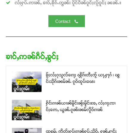
လႆႈႁပ်ႉဢၢၼ်ႇ ၶၢဝ်ႇၶိုၵ်ႉတွၼ်း ပိူင်ပဵၼ်ဝူင်ႈလႂ်ဝူင်ႈ ၼၼ်ႉ။
Contact
ၶၢဝ်ႇဢၼ်ၵဵဝ်ႇၶွင်ႈ
ၶႂ်ႈလႆႈၵုသူလ်ၵေႃႈ ၾိုၵ်းတီႈၸႂ် ယႃႇႁႃၵႆ ၊ ၽွ
င်းသိုၵ်းၼမ်ၼႆႉ ၵူဝ်ထူပ်းၽေး
ပွင်ႈၵႂၢမ်း
ႁႅင်းၵၢၼ်ယၢၼ်မိူင်းၼႂ်းမိူင်းၶႄႇ လႆႈၵႃႈၸၢ
င်ႈဢေႇ ယွၼ်ႉၵူၼ်းၼမ်လိူဝ်ၵၢၼ်
ပွင်ႈၵႂၢမ်း
ထရမ်ႉ ဢိုတ်းႁပ်းၵၢၼ်ႁပ်ႉသိုဝ်ႉ ႁုၼ်ႇႁၢင်ႈ