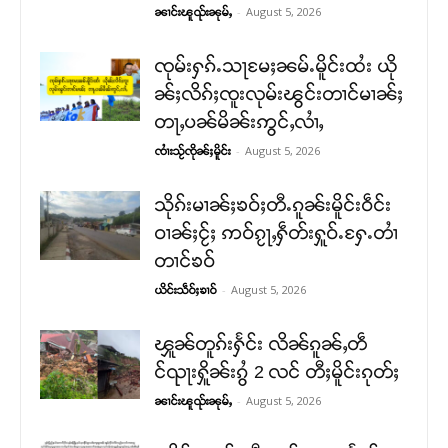
-
August 5, 2026
ၼၢင်းၽူၺ်းၼုမ်ႇ
ၸုမ်းႁၵ်ႉသႃမႄႈၼမ်ႉမိူင်းထႆး ယို
ၼ်ႈလိၵ်ႈၸူးလုမ်းၽွင်းတၢင်မၢၼ်ႈ
တႃႇပၼ်မိၼ်းဢွင်ႇလၢႆႇ
-
August 5, 2026
ၸၢႆးသႂ်ၸိုၼ်ႈမိူင်း
သိုၵ်းမၢၼ်ႈၶဝ်ႈတီႉၵူၼ်းမိူင်းဝဵင်း
ဝၢၼ်ႈငႂ်ႈ ဢဝ်ၵႂႃႇႁဵတ်းႁူဝ်ႉႁႄႉတၢႆ
တၢင်ၶဝ်
-
August 5, 2026
ယိင်းသဵဝ်ႈၶၢဝ်
ၾူၼ်တူၵ်းႁႅင်း လိၼ်ၵူၼ်ႇတဵ
င်ၺႃးႁိူၼ်းၵွႆ 2 လင် တီႈမိူင်းၵုတ်ႈ
-
August 5, 2026
ၼၢင်းၽူၺ်းၼုမ်ႇ