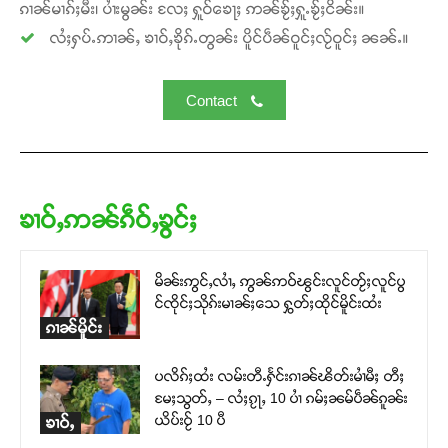
ၵၢၼ်မၢၵ်ႈမီး၊ ပၢႆးမွၼ်း လႄႈ ႁူဝ်ၶေႃႈ ဢၼ်ၶႂ်ႈႁူႉၶႂ်ႈငိၼ်း။
လႆႈႁပ်ႉဢၢၼ်ႇ ၶၢဝ်ႇၶိုၵ်ႉတွၼ်း ပိူင်ပဵၼ်ဝူင်ႈလႂ်ဝူင်ႈ ၼၼ်ႉ။
Contact
ၶၢဝ်ႇဢၼ်ၵဵဝ်ႇၶွင်ႈ
မိၼ်းဢွင်ႇလၢႆႇ ဢွၼ်ဢဝ်ၽွင်းလူင်တႂ်ႈလူင်ပွ
င်ၸိုင်ႈသိုၵ်းမၢၼ်ႈသေ ႁွတ်ႈထိုင်မိူင်းထႆး
ၵၢၼ်မိူင်း
ပလိၵ်ႈထႆး လမ်းတီႉႁႅင်းၵၢၼ်ၽိတ်းမၢႆမီႈ တီႈ
မႄႈသွတ်ႇ – လႆႈၵႂႃႇ 10 ပၢႆ ၵမ်ႈၼမ်ပဵၼ်ၵူၼ်း
ယိပ်းဝႂ် 10 ပီ
ၶၢဝ်ႇ