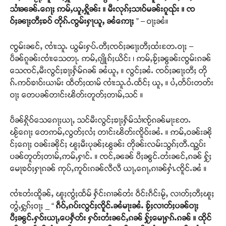
သၢႆၼၼ်ႉၵေႃႈ ဢမ်ႇယူႇႁိူၼ်း ။ မီးလုၵ်ႈသၢဝ်မၼ်းၵူၺ်း ။ ၸ
ဝ်ႈၼႃႈတီႈၶဝ် တိုၵ်ႉၸွမ်းႁႃယူႇ ၼႆဢေႃႈ
” – ဝႃႈၼႆ။
ၸွမ်းၼင်ႇ ၸၢႆးသူႉ ယွမ်းႁပ်ႉတီႈၸဝ်ႈၼႃႈတီႈထႆးတႄႉဝႃႈ –
ပဵၼ်ၵူၼ်းၸၢႆးသေတႃႉ ဢမ်ႇၵျိူၵ်ႈယိင်း ၊ ဢမ်ႇၶႂ်ႈၼွၼ်းၸွမ်းၵၼ်
သေၸင်ႇမီးလွင်ႈၶႃႈႁႅမ်ၵၼ် ၼႆယူႇ ။ လွင်ႈၼႆႉ ၸဝ်ႈၼႃႈတီႈ တို
ၵ်ႉဢဝ်ၶၢဝ်းယၢမ်း ထဵတ်ႈထၢမ် ၸၢႆးသူႉဝႆႉထႅင်ႈ ယူႇ ။ ပႆႇတႅပ်းတတ်း
ဝႃႈ တေပၼ်တၢင်းၽိတ်းတူတ်ႈတၢမ်ႇသင် ။
ပဵၼ်ႁိုဝ်သေၵေႃႈယႃႇ သင်မီးလွင်ႈၶႃႈႁႅမ်သၢႆၸႂ်ၵၼ်မႃးတႄႉ
ၽႂ်ၵေႃႈ တေဢမ်ႇလွတ်ႈလႆႈ တၢင်းၽိတ်းၸိူဝ်းၼႆႉ ။ ဢမ်ႇဝၼ်းၼို
င်ႈၵေႃႈ ဝၼ်းၼိုင်ႈ ၽူႈမီးပုၼ်ႈၽွၼ်း တိုၼ်းလမ်းသွၵ်ႈတီႉၺွပ်း
ပၼ်တူတ်ႈတၢမ်ႇဢမ်ႇႁၢင်ႉ ။ ၸင်ႇၼၼ် ပီႈၼွင်ႉတႆးၼင်ႇၵၼ် ႁႂ်ႈ
မေႃၶဝ်ႈႁႃၵၼ် ဢုပ်ႇဢူဝ်းၵၼ်လီလီ ယႃႇၵေႃႇၵၢၼ်ႁၢႆႉၸိူင်ႉၼႆ ။
ၸၢႆးတႆးထိူၼ်ႇ ၽူႈၸွႆႈထႅမ် ႁႅင်းၵၢၼ်တႆး ဝဵင်းၵဵင်းမႂ်ႇ လၢတ်ႈတီႈၽူႈ
တွႆႇႁွၵ်ႈဝႃႈ _ “
ၵဵဝ်ႇၵပ်းလွင်ႈၸိူင်ႉၼႆမႃးၼႆႉ ၶႂ်ႈလၢတ်ႈပၼ်ဝႃႈ
ပီႈၼွင်ႉႁဝ်းယႃႇပေႁဵတ်း ႁဝ်းတႆးၼင်ႇၵၼ် ႁႂ်ႈမေႃႁၵ်ႉၵၼ် ။ ထိုင်