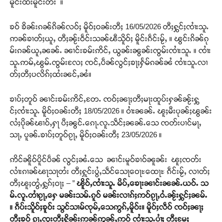
မိူင်းထႆးမိူင်းတႆး ။
ၶဝ် ၶိၼ်းၵၼ်ၵိၼ်လဝ်ႈ မိူဝ်ႈဝၼ်းတီႈ 16/05/2026 တီႈႁွင်ႈၸၢႆးသူႉ
ဢၼ်ၶၢတ်ႈယူႇ တီႈၼႂ်းဝဵင်းသၼ်ၽီသိူဝ်ႈ မိူင်းၵဵင်းမႂ်ႇ ။ ၽွင်းၵိၼ်ၵု
မ်းၵၼ်ယူႇၼၼ်ႉ ၼၢင်းၶမ်းဢိင်ႇ ယွၼ်းၼွၼ်းၸွမ်းၸၢႆးသူႉ ။ ၸၢႆး
သူႉဢမ်ႇၽွမ်ႉၸွမ်းလႄႈ ၸင်ႇပဵၼ်လွင်ႈၶႃႈႁႅမ်ၵၼ်ၼႆ ၸၢႆးသူႉလၢ
တ်ႈတီႈပလိၵ်ႈထႆးၼင်ႇၼႆ။
ၶၢပ်ႈတူဝ် ၼၢင်းၶမ်းဢိင်ႇတႄႉ ၸဝ်ႈၼႃႈတီႈမႃးထူပ်းႁၼ်ၼႂ်းႁွ
င်ႈၸၢႆးသူႉ မိူဝ်ႈဝၼ်းတီႈ 18/05/2026 ။ ဝၢႆးၼၼ်ႉ ၽူႈမီးပုၼ်ႈၽွၼ်း
လႆႈပိုၼ်ၽၢဝ်ႇႁႃ ပီႈၼွင်ႉၵေႃႉလူႉသဵင်ႈၼၼ်ႉသေ ၸတ်းပၢင်မႃႇ
သႃႇ ပူၼ်ႉၶၢပ်ႈတူဝ်ၵႂႃႇ မိူဝ်ႈဝၼ်းတီႈ 23/05/2026 ။
ဢိင်ၼိူဝ်ပိူင်ပဵၼ် လွင်ႈၼႆႉသေ ၼၢင်းမူဝ်ၶၢဝ်ၼူၼ်း ၽူႈၸတ်း
လၢႆးၵၢၼ်ၽႃသႃတႆး တီႈႁူင်းပွႆႇသဵင်သေႃဝေႃႊထေႃႊ ၵဵင်းမႂ်ႇ လၢတ်ႈ
တီႈၽူႈတွႆႇႁွၵ်ႈဝႃႈ – ”
ၽိူဝ်ႇၸၢႆးသူႉ မိပ်ႇၶေႃးၼၢင်းၼၼ်ႉယဝ်ႉ သ
မ်ႉလူႉတၢႆၵႂႃႇႁေ မၼ်းသမ်ႉၵူဝ် မၼ်းလၢၵ်ႈဢဝ်ၵႂႃႇဝႆႉၼႂ်းႁွင်ႈၼမ်ႉ
။ ၵဵပ်းသိူဝ်ႈၶူဝ်း သွင်သၢမ်ၸုမ်ႇသေဢွၵ်ႇမိူဝ်း။ မိူဝ်ႈလဵဝ် ၸဝ်ႈၼႃႈ
တီႈၶဝ် ၵႂႃႇၸူးတီႈႁိူၼ်းဢၼ်ဢွၼ်ႇဢဝ် ၸၢႆးသူႉပၢႆႈ တီႈမႄႈ