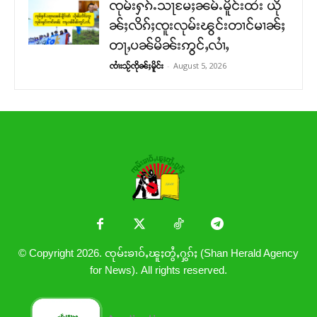
ၸုမ်းႁၵ်ႉသႃမႄႈၼမ်ႉမိူင်းထႆး ယို
ၼ်ႈလိၵ်ႈၸူးလုမ်းၽွင်းတၢင်မၢၼ်ႈ
တႃႇပၼ်မိၼ်းဢွင်ႇလၢႆႇ
-
August 5, 2026
ၸၢႆးသႂ်ၸိုၼ်ႈမိူင်း
© Copyright 2026. ၸုမ်းၶၢဝ်ႇၽူႈတွႆႇႁွၵ်ႈ (Shan Herald Agency
for News). All rights reserved.