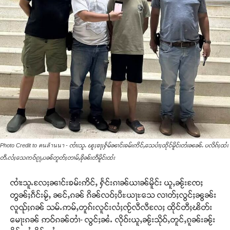
Photo Credit to คนล้านนา - ၸၢႆးသူႉ ၽူႈၶႃႈႁႅမ်ၼၢင်းၶမ်းဢိင်ႇသေပၢႆႈထိုင်မိူင်းတႆးၼၼ်ႉ ပလိၵ်ႈထႆး
တီႉလႆႈသေဢဝ်ၵႂႃႇပၼ်တူတ်ႈတၢမ်ႇၶိုၼ်းတီမိူင်းထႆး
ၸၢႆးသူႉလႄႈၼၢင်းၶမ်းဢိင်ႇ ႁႅင်းၵၢၼ်ယၢၼ်မိူင်း ယူႇၼႂ်းၸႄႈ
တွၼ်ႈၵဵင်းမႂ်ႇ ၼင်ႇၵၼ် ၵိၼ်လဝ်ႈပီႊယႃႊသေ လၢတ်ႈလွင်ႈၼွၼ်း
လူၺ်ႈၵၼ် သမ်ႉဢမ်ႇတူၵ်းလူင်းလႆႈၸႂ်လီလီလႄႈ ထိုင်တီႈၽိတ်း
မေႃးၵၼ် ဢဝ်ၵၼ်တၢႆ- လွင်ႈၼႆႉ လိုဝ်းယူႇၼႂ်းသိုဝ်ႇတူင်ႇၵူၼ်းၼႂ်း