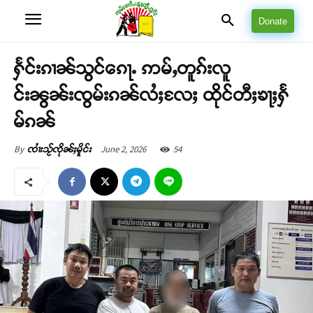
Donate
ႁႅင်းၵၢၼ်သွင်ၵေႃႉ ဢမ်ႇတူၵ်းလူ
င်းၼွၼ်းၸွမ်းၵၼ်လႆႈလႄႈ ထိုင်တီႈၶႃႈႁႅ
မ်ၵၼ်
June 2, 2026
54
By
ၸၢႆးသႂ်ၸိုၼ်ႈမိူင်း