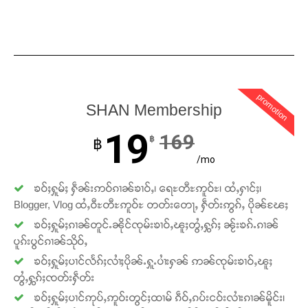
promotion
SHAN Membership
19
169
฿
฿
/mo
ၶဝ်ႈႁူမ်ႈ ႁဵၼ်းဢဝ်ၵၢၼ်ၶၢဝ်ႇ၊ ရေႊတီႊဢူဝ်ႊ၊ ထႆႇႁၢင်ႈ၊
Blogger, Vlog ထႆႇဝီႊတီႊဢူဝ်ႊ တတ်းတေႃႇ ႁဵတ်းဢွၵ်ႇ ပိုၼ်ၽႄႈ
ၶဝ်ႈႁူမ်ႈၵၢၼ်တူင်ႉၼိုင်ၸုမ်းၶၢဝ်ႇၽူႈတွႆႇႁွၵ်ႈ ၼႂ်းၶၵ်ႉၵၢၼ်
ပူၵ်းပွင်ၵၢၼ်သိုဝ်ႇ
ၶဝ်ႈႁူမ်ႈပၢင်လႅၵ်ႈလၢႆႈပိုၼ်ႉႁူႉပၢႆးႁၼ် ဢၼ်ၸုမ်းၶၢဝ်ႇၽူႈ
တွႆႇႁွၵ်ႈၸတ်းႁဵတ်း
ၶဝ်ႈႁူမ်ႈပၢင်ဢုပ်ႇဢူဝ်းတွင်ႈထၢမ် ၵဵဝ်ႇၵပ်းငဝ်းလၢႆးၵၢၼ်မိူင်း၊