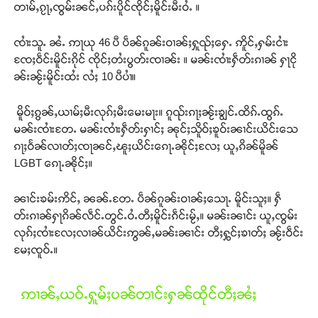
တၢမ်ႇၵႂႃႇၸွမ်းၼင်ႇပၵ်းပိူင်ၸိုင်ႈမိူင်းမီးဝႆႉ ။
Support SHAN
ၸၢႆးသူႉ ၼႆႉ ဢႃယု 46 ပီ ပဵၼ်ၵူၼ်းဝၢၼ်ႈႁူၺ်ႈႁေႉ ဢိူင်ႇႁမ်းငၢႆး
တႃႇႁႂ်ႈသဵင်ၵၢင်ၸႂ်ၵူၼ်းမိူင်း ၵူႈတီႈၵူႈလႅၼ်ပေႃးတေၸွ
ၸႄႈဝဵင်းမိူင်းၵိုင် ၸိုင်ႈတႆးပွတ်းၸၢၼ်း ။ မၼ်းၸၢႆးႁဵတ်းၵၢၼ် ႁႃငို
တ်ႇ တူဝ်ႈလုမ်ႈၾႃႉၼၼ်ႉ ၶဝ်ႈႁူမ်ႈၵမ်ႉထႅမ် ၸုမ်းၶၢ
ၼ်းၼႂ်းမိူင်းထႆး လႆႈ 10 ပီပၢႆ။
ဝ်ႇၽူႈတွႆႇႁွၵ်ႈ လႆႈယူႇၶႃႈဢေႃႈ။
မိူဝ်ႈၵွၼ်ႇယၢမ်ႈမီးလုၵ်ႈမီးမေးမႃး။ ၵူၺ်းၵႃႈၼႂ်းၶျွင်ႉထိၵ်ႉထွၵ်ႉ
Donate Now
မၼ်းၸၢႆးတႄႉ မၼ်းၸၢႆးႁဵတ်းႁၢင်ႈ ၼုင်ႈသိူဝ်ႈၶူဝ်းၼၢင်းယိင်းသေ
ၵႃႈဝႅၼ်လၢတ်ႈၸႃၼင်ႇၽူႈယိင်းၵေႃႉၼိုင်ႈလႄႈ ယူႇၵိၼ်မိူၼ်
LGBT ၵေႃႉၼိုင်ႈ။
ၼၢင်းၶမ်းဢိင်ႇ ၼၼ်ႉတႄႉ ပဵၼ်ၵူၼ်းဝၢၼ်ႈသေႃႉ မိူင်းသူႈ။ ႁဵ
တ်းၵၢၼ်ႁႃၵိၼ်လဵင်ႉတွင်ႉဝႆႉတီႈမိူင်းၵဵင်းမႂ်ႇ။ မၼ်းၼၢင်း ယူႇၸွမ်း
လုၵ်ႈၸၢႆးလႄႈလၢၼ်ယိင်းဢွၼ်ႇမၼ်းၼၢင်း တီႈႁွင်ႈၶၢတ်ႈ ၼႂ်းဝဵင်း
မႄႈၸူဝ်ႉ။
ဢၢၼ်ႇယဝ်ႉႁူမ်ႈပၼ်တၢင်းႁၼ်ထိုင်တီႈၼႆႈ