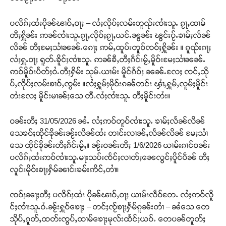
ပလိၵ်ႈထႆးပိုၼ်ၽၢဝ်ႇဝႃႈ – လႆႈလိုပ်ႈလမ်းတူၺ်းၸၢႆးသူႉ ၵႂႃႇထၢမ်
တီႈႁိူၼ်း ဢၼ်ၸၢႆးသူႉၵႂႃႇလိုဝ်ႈၵႂႃႇယင်ႉၼွၼ်း ၽွင်းပႂ်ႉၶၢမ်ႈလႅၼ်
လိၼ် တီႈမႄႈသၢႆၼၼ်ႉၵေႃႈ ဢမ်ႇထူပ်းတူဝ်ၸဝ်ႈႁိူၼ်း ။ ၵူၺ်းၵႃႈ
လႆႈႁူႉဝႃႈ ရူတ်ႉၶိူင်ႈၸၢႆးသူႉ ဢၼ်ၶီႇတီႈၵဵင်းမႂ်ႇမိူဝ်းမႄႈသၢႆၼၼ်ႉ
ဢဝ်မိူဝ်းပႅတ်ႈဝႆႉတီႈႁိမ်း သုမ်ႉယၢမ်း မိူင်ၵႅဝ်ႈ ၼၼ်ႉလႄႈ ၸင်ႇသို
ပ်ႇလိုပ်ႈလမ်းၶၢဝ်ႇၸွမ်း ။လႆႈႁူမ်ႈမိုဝ်းၵၼ်တင်း ၾၢႆႇႁူမ်ႇလူမ်ႈမိူင်း
တႆးလႄႈ မိူင်းမၢၼ်ႈသေ တီႉလႆႈၸၢႆးသူႉ တီႈမိူင်းတႆး။
ဝၼ်းတီႈ 31/05/2026 ၼႆႉ လႆႈဢဝ်တူဝ်ၸၢႆးသူႉ ၶၢမ်ႈလႅၼ်လိၼ်
သေၶဝ်ႈထိုင်ၶိုၼ်းၼႂ်းလိၼ်ထႆး တၢင်းလၢၼ်ႇလႅၼ်လိၼ် မႄႈသၢႆ
သေ ထိုင်ၶိုၼ်းတီႈၵဵင်းမႂ်ႇ။ ၼႂ်းဝၼ်းတီႈ 1/6/2026 ယၢမ်းၵၢင်ဝၼ်း
ပလိၵ်ႈထႆးဢဝ်ၸၢႆးသူႉမႃးသပ်းၸႅင်ႈလၢတ်ႈၼေလွင်ႈပိူင်ပဵၼ် တီႈ
လူင်းမိုဝ်းၶႃႈႁႅမ်ၼၢင်းၶမ်းဢိင်ႇတၢႆ။
ၸဝ်ႈၼႃႈတီႈ ပလိၵ်ႈထႆး ပိုၼ်ၽၢဝ်ႇဝႃႈ ယၢမ်းလဵဝ်တႄႉ လႆႈဢဝ်လိူ
င်ႈၸၢႆးသူႉဝႆႉၼႂ်းႁူဝ်ၶေႃႈ – တင်ႈၸႂ်ၶႃႈႁႅမ်ၵူၼ်းတၢႆ – ၼႆသေ တေ
သိုပ်ႇၵူတ်ႇထတ်းၸွပ်ႇထၢမ်ၶေႃႈမုလ်းထႅင်ႈယဝ်ႉ တေပၼ်တူတ်ႈ