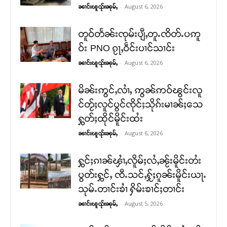
-
August 6, 2026
ၼၢင်းၽူၺ်းၼုမ်ႇ
တူဝ်တႅၼ်းၸုမ်းပျီႇတူႉၸိတ်ႉပဢူ
ဝ်း PNO ၵႂႃႇဝဵင်းပၢင်သၢင်း
-
August 6, 2026
ၼၢင်းၽူၺ်းၼုမ်ႇ
မိၼ်းဢွင်ႇလၢႆႇ ဢွၼ်ဢဝ်ၽွင်းလူ
င်တႂ်ႈလူင်ပွင်ၸိုင်ႈသိုၵ်းမၢၼ်ႈသေ
ႁွတ်ႈထိုင်မိူင်းထႆး
-
August 6, 2026
ၼၢင်းၽူၺ်းၼုမ်ႇ
ႁွင်ႈၵၢၼ်ၾၢႆႇလိူမ်ႈလႆႇၼႂ်းမိူင်းတႆး
ပွတ်းႁွင်ႇ ၸီႉသင်ႇႁႂ်ႈၵူၼ်းမိူင်းယႃႉ
သုမ်ႉတၢင်းၶၢႆ ႁိမ်းၶၢင်ႈတၢင်း
-
August 5, 2026
ၼၢင်းၽူၺ်းၼုမ်ႇ