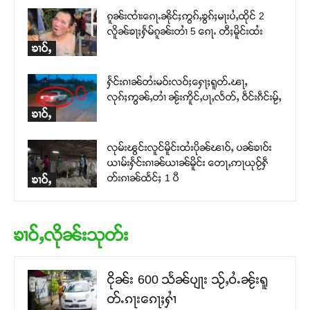
ၵူၼ်းၸၢႆးၵေႃႉၼိုင်ႈဢွၵ်ႇၶွၵ်ႈမႃးပႆႇထိုင် 2
လိူၼ်ၶႃႈႁႅမ်ၵူၼ်းတၢႆ 5 ၵေႃႉ တီႈမိူင်းထႆး
ၶၢဝ်ႇ
ႁႅင်းၵၢၼ်တႆးမဝ်းလဝ်ႈႁေႃႈရူတ်ႉၽႃႇ
လုၵ်ႈဢွၼ်ႇတၢႆ ၼႂ်းဢိူင်ႇပႃႇလႅတ်ႇ ဝဵင်းၵဵင်းမႂ်ႇ
ၶၢဝ်ႇ
လုမ်းၽွင်းလူင်မိူင်းထႆးပိုၼ်ၽၢဝ်ႇ ပၼ်ၶၢဝ်း
ယၢမ်းႁႅင်းၵၢၼ်ယၢၼ်မိူင်း တေႃႇဢႃယုဝႂ်ႁဵ
တ်းၵၢၼ်ထႅင်ႈ 1 ပီ
ၶၢဝ်ႇ
ၶၢဝ်ႇလိုၼ်းသုတ်း
ငိုၼ်း 600 သႅၼ်ပျႃး သႂ်ႇဝႆႉၼႂ်းရူ
တ်ႉၵႃးၵေႃႈႁၢႆ