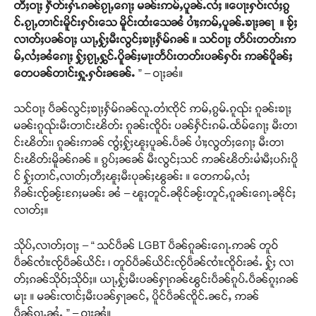
တီႈဝႃႈ ႁဵတ်းႁၢႆႉၵၼ်ၵႂႃႇၵေႃႈ မၼ်းဢမ်ႇပူၼ်ႉလႆႈ ။ပေႃးႁဝ်းလႆႈၵွ
င်ႉၵႂႃႇတၢင်းမိူင်းႁဝ်းသေ မိူင်းထႆးသေၼႆ ပၢႆႈဢမ်ႇပူၼ်ႉၶႃႈၼႃ ။ ၶႂ်ႈ
လၢတ်ႈပၼ်ဝႃႈ ယႃႇႁႂ်ႈမီးလွင်ႈၶႃႈႁႅမ်ၵၼ် ။ သင်ဝႃႈ တႅပ်းတတ်းဢ
မ်ႇလႆႈၼႆၵေႃႈ ႁႂ်ႈၵႂႃႇႁွင်ႉပိူၼ်ႈမႃးတႅပ်းတတ်းပၼ်ႁဝ်း ဢၼ်ပိူၼ်ႈ
တေပၼ်တၢင်းႁူႉႁဝ်းၼၼ်ႉ
” – ဝႃႈၼႆ။
သင်ဝႃႈ ပဵၼ်လွင်ႈၶႃႈႁႅမ်ၵၼ်လူႉတၢႆၸိုင် ဢမ်ႇၵွမ်ႉၵူၺ်း ၵူၼ်းၶႃႈ
မၼ်းၵူၺ်းမီးတၢင်းၽိတ်း ၵူၼ်းၸိူဝ်း ပၼ်ႁႅင်းၵမ်ႉထႅမ်ၵေႃႈ မီးတၢ
င်းၽိတ်း၊ ၵူၼ်းဢၼ် ၸွႆႈႁႂ်ႈၽူႈပူၼ်ႉပႅၼ် ပၢႆႈလွတ်ႈၵေႃႈ မီးတၢ
င်းၽိတ်းမိူၼ်ၵၼ် ။ ၵွပ်ႈၼၼ် မီးလွင်ႈသင် ဢၼ်ၽိတ်းမၢႆမီႈပၵ်းပိူ
င် ႁႂ်ႈတၢင်ႇလၢတ်ႈတီႈၽူႈမီးပုၼ်ႈၽွၼ်း ။ တေဢမ်ႇလႆႈ
ၵိၼ်းၸႂ်ၼႂ်းၵႄႈမၼ်း ၼႆ – ၽူႈတူင်ႉၼိုင်ၼႂ်းတူင်ႇၵူၼ်းၵေႃႉၼိုင်ႈ
လၢတ်ႈ။
သိုပ်ႇလၢတ်ႈဝႃႈ – “ သင်ပဵၼ် LGBT ပဵၼ်ၵူၼ်းၵေႃႉဢၼ် တူဝ်
ပဵၼ်ၸၢႆးၸႂ်ပဵၼ်ယိင်း ၊ တူဝ်ပဵၼ်ယိင်းၸႂ်ပဵၼ်ၸၢႆးၸိူဝ်းၼႆႉ ႁႂ်ႈ လၢ
တ်ႈၵၼ်သိုဝ်ႈသိုဝ်ႈ။ ယႃႇႁႂ်ႈမီးပၼ်ႁႃၵၼ်ၽွင်းပဵၼ်ၵူပ်ႉပဵၼ်ၵူႈၵၼ်
မႃး ။ မၼ်းၸၢင်ႈမီးပၼ်ႁႃၼင်ႇ ပိူင်ပဵၼ်ၸိူင်ႉၼင်ႇ ဢၼ်
ပဵၼ်ၵႂႃႇၼႆႉ ” – ဝႃႈၼႆ။