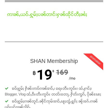
ဢၢၼ်ႇယဝ်ႉႁူမ်ႈပၼ်တၢင်းႁၼ်ထိုင်တီႈၼႆႈ
Support SHAN
တႃႇႁႂ်ႈသဵင်ၵၢင်ၸႂ်ၵူၼ်းမိူင်း ၵူႈတီႈၵူႈလႅၼ်ပေႃးတေၸွ
တ်ႇ တူဝ်ႈလုမ်ႈၾႃႉၼၼ်ႉ ၶဝ်ႈႁူမ်ႈၵမ်ႉထႅမ် ၸုမ်းၶၢ
ဝ်ႇၽူႈတွႆႇႁွၵ်ႈ လႆႈယူႇၶႃႈဢေႃႈ။
Donate Now
promotion
SHAN Membership
19
169
฿
฿
/mo
ၶဝ်ႈႁူမ်ႈ ႁဵၼ်းဢဝ်ၵၢၼ်ၶၢဝ်ႇ၊ ရေႊတီႊဢူဝ်ႊ၊ ထႆႇႁၢင်ႈ၊
Blogger, Vlog ထႆႇဝီႊတီႊဢူဝ်ႊ တတ်းတေႃႇ ႁဵတ်းဢွၵ်ႇ ပိုၼ်ၽႄႈ
ၶဝ်ႈႁူမ်ႈၵၢၼ်တူင်ႉၼိုင်ၸုမ်းၶၢဝ်ႇၽူႈတွႆႇႁွၵ်ႈ ၼႂ်းၶၵ်ႉၵၢၼ်
ပူၵ်းပွင်ၵၢၼ်သိုဝ်ႇ