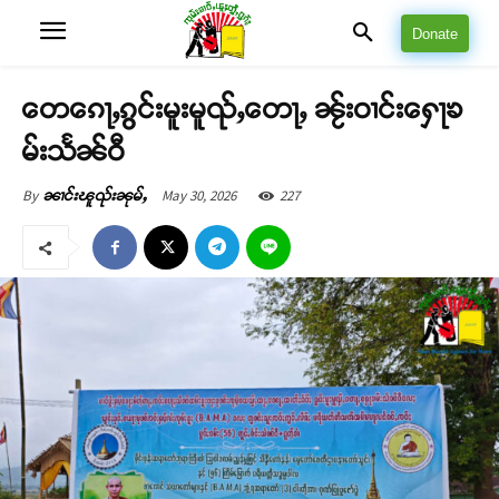
Donate
တေၵေႃႇၵွင်းမူးမူၺ်ႇတေႃႇ ၼႂ်းဝၢင်းႁေႃၶ
မ်းသႅၼ်ဝီ
May 30, 2026
227
By
ၼၢင်းၽူၺ်းၼုမ်ႇ