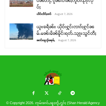
ပၼ်တႃႇ ၵူၼ်းဝၢၼ်ႈၸိူဝ်းၺႃးလို
ပ်ႈ
-
August 7, 2026
ယိင်းသဵဝ်ႈၶၢဝ်
ယူႊၶရဵၼ်ႊ ယိုဝ်းႁူင်းၸၢၵ်ႈႁုင်ၼ
မ်ႉမၼ်းမဵၼ်မိူင်းရတ်ႉသျႃႊသွင်တီႈ
-
August 7, 2026
ၼၢင်းၽူၺ်းၼုမ်ႇ
© Copyright 2026. ၸုမ်းၶၢဝ်ႇၽူႈတွႆႇႁွၵ်ႈ (Shan Herald Agency