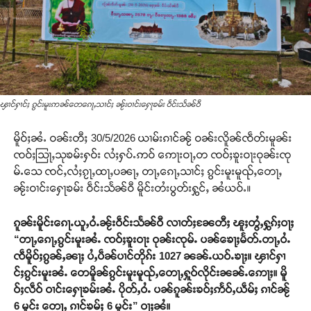
ၾၢင်ႁၢင်ႈ ၵွင်းမူးဢၼ်တေၵေႃႇသၢင်ႈ ၼႂ်းဝၢင်းႁေႃၶမ်း ဝဵင်းသႅၼ်ဝီ
မိူဝ်ႈၼႆႉ ဝၼ်းတီႈ 30/5/2026 ယၢမ်းၵၢင်ၼႂ် ဝၼ်းလိူၼ်ၸဵတ်းမူၼ်း
ၸဝ်ႈသြႃႇသုၶမ်းႁဝ်း လႆႈႁပ်ႉဢဝ် ဢေႃးဝႃႇတ ၸဝ်ႈၶူးဝႃးဝုၼ်းၸု
မ်ႉသေ ၸင်ႇလႆႈၵႂႃႇထႃႇပၼႃႇ တႃႇၵေႃႇသၢင်ႈ ၵွင်းမူးမူၺ်ႇတေႃႇ
ၼႂ်းဝၢင်းႁေႃၶမ်း ဝဵင်းသႅၼ်ဝီ မိူင်းတႆးပွတ်းႁွင်ႇ ၼႆယဝ်ႉ။
ၵူၼ်းမိူင်းၵေႃႉယူႇဝႆႉၼႂ်းဝဵင်းသႅၼ်ဝီ လၢတ်ႈၼႄတီႈ ၽူႈတွႆႇႁွၵ်ႈဝႃႈ
“တႃႇၵေႃႇၵွင်းမူးၼႆႉ ၸဝ်ႈၶူးဝႃး ဝုၼ်းၸုမ်ႉ ပၼ်ၶေႃႈမႅတ်ႉတႃႇဝႆႉ
ၸဵမိူဝ်ႈၵွၼ်ႇၼႃႈ ပႆႇပဵၼ်ပၢင်တိုၵ်း 1027 ၼၼ်ႉယဝ်ႉၶႃႈ။ ၾၢင်ႁၢ
င်ႈၵွင်းမူးၼႆႉ တေမိူၼ်ၵွင်းမူးမူၺ်ႇတေႃႇႁူဝ်လိုင်းၼၼ်ႉဢေႃႈ။ မိူ
ဝ်ႈလဵဝ် ဝၢင်းႁေႃၶမ်းၼႆႉ ပိုတ်ႇဝႆႉ ပၼ်ၵူၼ်းၶဝ်ႈဢႅဝ်ႇယဵမ်ႈ ၵၢင်ၼႂ်
6 မူင်း တေႃႇ ၵၢင်ၶမ်ႈ 6 မူင်း” ဝႃႈၼႆ။