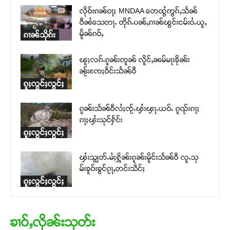
လိုဝ်းၵၼ်ဝႃႈ MNDAA တေထွႆဢွၵ်ႇသႅၼ်
ဝီၼႆသေတႃႉ တိုၵ်ႉပၼ်ႇၵၢၼ်ၽွင်းငမ်းဝႆႉယူႇ
မိူၼ်ၵဝ်ႇ
ၵၢၼ်သိုၵ်း
ၽူႈလၵ်ႉၵူၼ်းၸူၼ် လိူင်ႇၼမ်မႃးၶိုၼ်း
ၼႂ်းၸႄႈဝဵင်းသႅၼ်ဝီ
ၵူႈလွင်ႈလွင်ႈ
ၵူၼ်းသႅၼ်ဝီလႆႈၸႂ်ႉၾႆးၾႃႉယဝ်ႉ ၵူၺ်းၵႃႈ
ၵႃႈၾႆးသုင်ႁႅင်း
ၵူႈလွင်ႈလွင်ႈ
ၾႆးသျွတ်ႉမႆႈႁိူၼ်းၵူၼ်းမိူင်းသႅၼ်ဝီ လူႉသု
မ်းၶူဝ်းၶွင်ၵႂႃႇတင်းသဵင်ႈ
ၵူႈလွင်ႈလွင်ႈ
ၶၢဝ်ႇလိုၼ်းသုတ်း