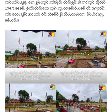
ၸဝ်ႈယဵပ်ႇၾႃႉ ၵေႃႉႁူမ်ႈလူင်းလၢႆးမိုဝ်း လိၵ်ႈႁူမ်ႈမၢႆ ပၢင်လူင် (မိူဝ်ႈပီ
1947) ၼၼ်ႉ ႁဵတ်းလိၵ်ႈသေ ယုၵ်ႉလူႇတၢၼ်းဝႆႉပၼ် တီႈၵေႃလိၵ်ႈ
လၢႆး လႄႈ ၾိင်ႈငႄႈတႆး ဝဵင်းသႅၼ်ဝီ ႁႂ်ႈသိုပ်ႇလုမ်းလႃး မႅပ်ႇပႅင်းၵႂႃႇ
ၼႆယဝ်ႉ။
ၽွင်းၵူၼ်းမိူင်းသႅၼ်ဝီ တိုၵ်ႉၵေႃႇ
ၽွင်းၵူၼ်းမိူင်းသႅၼ်ဝီ တိုၵ်ႉၵေႃႇ
ပိုၼ်ႉထၢၼ် ၵၢၼ်သၢင်ႈၵွင်းမူး
ပိုၼ်ႉထၢၼ် ၵၢၼ်သၢင်ႈၵွင်းမူး
ၼႂ်းဝၢင်းႁေႃၶမ်း
ၼႂ်းဝၢင်းႁေႃၶမ်း