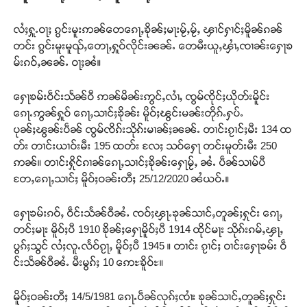
လႆႈႁူႉဝႃႈ ၵွင်းမူးဢၼ်တေၵေႃႇၶိုၼ်ႈမႃးမႂ်ႇမႂ်ႇ ၾၢင်ႁၢင်ႈမိူၼ်ၵၼ်
တင်း ၵွင်းမူးမူၺ်ႇတေႃႇႁူဝ်လိုင်းၼၼ်ႉ တေမီးယူႇၾၢႆႇၸၢၼ်းႁေႃၶ
မ်းၵဝ်ႇၼၼ်ႉ ဝႃႈၼႆ။
ႁေႃၶမ်းဝဵင်းသႅၼ်ဝီ ဢၼ်မိၼ်းဢွင်ႇလၢႆႇ ၸွမ်ၸိုင်ႈယိုတ်းမိူင်း
ၵေႃႉဢွၼ်ႁူဝ် ၵေႃႇသၢင်ႈၶိုၼ်း မိူဝ်ႈၽွင်းမၼ်းတိုၵ်ႉႁပ်ႉ
ပုၼ်ႈၽွၼ်းပဵၼ် ၸွမ်ၸိၵ်းသိုၵ်းမၢၼ်ႈၼၼ်ႉ တၢင်းၵႂၢင်ႈမီး 134 ထ
တ်း တၢင်းယၢဝ်းမီး 195 ထတ်း လႄႈ သဝ်ႁေႃ တင်းမူတ်းမီး 250
ဢၼ်။ တၢင်းႁိုင်ၵၢၼ်ၵေႃႇသၢင်ႈၶိုၼ်းႁေႃမႂ်ႇ ၼႆႉ ပဵၼ်သၢမ်ပီ
တႄႇၵေႃႇသၢင်ႈ မိူဝ်ႈဝၼ်းတီႈ 25/12/2020 ၼႆယဝ်ႉ။
ႁေႃၶမ်းၵဝ်ႇ ဝဵင်းသႅၼ်ဝီၼႆႉ ၸဝ်ႈၾႃႉၶုၼ်သၢင်ႇတူၼ်ႈႁုင်း ၵေႃႇ
တင်ႈမႃး မိူဝ်ႈပီ 1910 ၶိုၼ်ႈႁေႃမိူဝ်ႈပီ 1914 ထိုင်မႃး သိုၵ်းၵမ်ႇၾႃႇ
ပွၵ်ႈသွင် လႆႈလူႉလႅဝ်ၵႂႃႇ မိူဝ်ႈပီ 1945 ။ တၢင်း ၵႂၢင်ႈ ဝၢင်းႁေႃၶမ်း ဝဵ
င်းသႅၼ်ဝီၼႆႉ မီးမွၵ်ႈ 10 ဢေႊၶိူဝ်ႊ။
မိူဝ်ႈဝၼ်းတီႈ 14/5/1981 ၵေႃႉပဵၼ်လုၵ်ႈၸၢႆး ၶုၼ်သၢင်ႇတူၼ်ႈႁုင်း