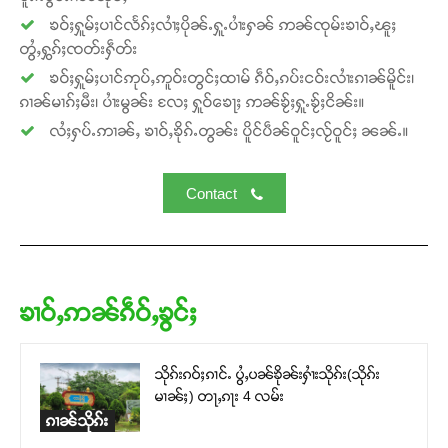
ၶဝ်ႈႁူမ်ႈပၢင်လႅၵ်ႈလၢႆႈပိုၼ်ႉႁူႉပၢႆးႁၼ် ဢၼ်ၸုမ်းၶၢဝ်ႇၽူႈ
တွႆႇႁွၵ်ႈၸတ်းႁဵတ်း
ၶဝ်ႈႁူမ်ႈပၢင်ဢုပ်ႇဢူဝ်းတွင်ႈထၢမ် ၵဵဝ်ႇၵပ်းငဝ်းလၢႆးၵၢၼ်မိူင်း၊
ၵၢၼ်မၢၵ်ႈမီး၊ ပၢႆးမွၼ်း လႄႈ ႁူဝ်ၶေႃႈ ဢၼ်ၶႂ်ႈႁူႉၶႂ်ႈငိၼ်း။
လႆႈႁပ်ႉဢၢၼ်ႇ ၶၢဝ်ႇၶိုၵ်ႉတွၼ်း ပိူင်ပဵၼ်ဝူင်ႈလႂ်ဝူင်ႈ ၼၼ်ႉ။
Contact
ၶၢဝ်ႇဢၼ်ၵဵဝ်ႇၶွင်ႈ
သိုၵ်းၵဝ်ႈၵၢင်ႉ ပွႆႇပၼ်ၶိုၼ်းႁၢႆးသိုၵ်း(သိုၵ်း
မၢၼ်ႈ) တႃႇၵႃး 4 လမ်း
ၵၢၼ်သိုၵ်း