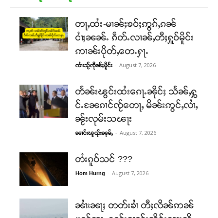
တႃႇထႆး-မၢၼ်ႈၶဝ်ႈဢွၵ်ႇၵၼ်
ငၢႆႈၼၼ်ႉ ၵဵတ်ႉလၢၼ်ႇတီႈႁူဝ်မိူင်း
ဢၢၼ်းပိုတ်ႇတေႉႁႃႉ
-
August 7, 2026
ၸၢႆးသႂ်ၸိုၼ်ႈမိူင်း
တႅၼ်းၽွင်းထႆးၵေႃႉၼိုင်ႈ သႅၼ်ႇႁွ
င်ႉၼႄၵၢင်ၸႂ်တေႃႇ မိၼ်းဢွင်ႇလၢႆႇ
ၼႂ်းလုမ်းသၽႃး
-
August 7, 2026
ၼၢင်းၽူၺ်းၼုမ်ႇ
တႆးၵူဝ်သင် ???
-
August 7, 2026
Hom Hurng
ၼၢႆးၼႃႈ တတ်းၶၢႆ တီႈလိၼ်ဢၼ်