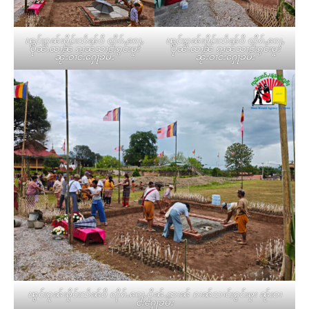
ၽွင်းၵူၼ်းမိူင်းသႅၼ်ဝီ တိုၵ်ႉၵေႃႇ
ၽွင်းၵူၼ်းမိူင်းသႅၼ်ဝီ တိုၵ်ႉၵေႃႇ
ပိုၼ်ႉထၢၼ် ၵၢၼ်သၢင်ႈၵွင်းမူး
ပိုၼ်ႉထၢၼ် ၵၢၼ်သၢင်ႈၵွင်းမူး
ၼႂ်းဝၢင်းႁေႃၶမ်း
ၼႂ်းဝၢင်းႁေႃၶမ်း
ၽွင်းၵူၼ်းမိူင်းသႅၼ်ဝီ တိုၵ်ႉၵေႃႇပိုၼ်ႉထၢၼ် ၵၢၼ်သၢင်ႈၵွင်းမူး ၼႂ်းဝၢ
င်းႁေႃၶမ်း