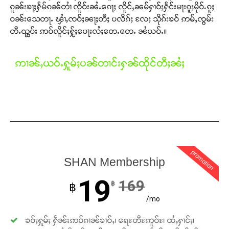
ၵူၼ်းၶႃႈႁႅမ်ၵၼ်တၢႆ ၸိူဝ်းၼႆႉၵေႃႈ လိူင်ႇၼမ်ႁၢဝ်ႈႁႅင်းမႃးၵူႈမိုဝ်ႉၵူႈ
ဝၼ်းသေတႃႉ ၾၢႆႇၸဝ်ႈၼႃႈတီႈ ပလိၵ်ႈ လႄႈ သိုၵ်းၶဝ် ဢမ်ႇၸွမ်း
တီႉၺွပ်း ဢဝ်လိူင်ႈႁႂ်ႈပေႃးလႆႈတေႉတေႉ ၼႆယဝ်ႉ။
ဢၢၼ်ႇယဝ်ႉႁူမ်ႈပၼ်တၢင်းႁၼ်ထိုင်တီႈၼႆႈ
promotion
SHAN Membership
Support SHAN
19
169
฿
฿
တႃႇႁႂ်ႈသဵင်ၵၢင်ၸႂ်ၵူၼ်းမိူင်း ၵူႈတီႈၵူႈလႅၼ်ပေႃးတေၸွ
/mo
တ်ႇ တူဝ်ႈလုမ်ႈၾႃႉၼၼ်ႉ ၶဝ်ႈႁူမ်ႈၵမ်ႉထႅမ် ၸုမ်းၶၢ
ၶဝ်ႈႁူမ်ႈ ႁဵၼ်းဢဝ်ၵၢၼ်ၶၢဝ်ႇ၊ ရေႊတီႊဢူဝ်ႊ၊ ထႆႇႁၢင်ႈ၊
ဝ်ႇၽူႈတွႆႇႁွၵ်ႈ လႆႈယူႇၶႃႈဢေႃႈ။