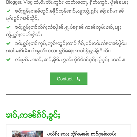
Blogger, Vlog ထႆႇဝီႊတီႊဢူဝ်ႊ တတ်းတေႃႇ ႁဵတ်းဢွၵ်ႇ ပိုၼ်ၽႄႈ
ၶဝ်ႈႁူမ်ႈၵၢၼ်တူင်ႉၼိုင်ၸုမ်းၶၢဝ်ႇၽူႈတွႆႇႁွၵ်ႈ ၼႂ်းၶၵ်ႉၵၢၼ်
Donate Now
ပူၵ်းပွင်ၵၢၼ်သိုဝ်ႇ
ၶဝ်ႈႁူမ်ႈပၢင်လႅၵ်ႈလၢႆႈပိုၼ်ႉႁူႉပၢႆးႁၼ် ဢၼ်ၸုမ်းၶၢဝ်ႇၽူႈ
တွႆႇႁွၵ်ႈၸတ်းႁဵတ်း
ၶဝ်ႈႁူမ်ႈပၢင်ဢုပ်ႇဢူဝ်းတွင်ႈထၢမ် ၵဵဝ်ႇၵပ်းငဝ်းလၢႆးၵၢၼ်မိူင်း၊
ၵၢၼ်မၢၵ်ႈမီး၊ ပၢႆးမွၼ်း လႄႈ ႁူဝ်ၶေႃႈ ဢၼ်ၶႂ်ႈႁူႉၶႂ်ႈငိၼ်း။
လႆႈႁပ်ႉဢၢၼ်ႇ ၶၢဝ်ႇၶိုၵ်ႉတွၼ်း ပိူင်ပဵၼ်ဝူင်ႈလႂ်ဝူင်ႈ ၼၼ်ႉ။
Contact
ၶၢဝ်ႇဢၼ်ၵဵဝ်ႇၶွင်ႈ
ပလိၵ်ႈ လႄႈ သိုၵ်းမၢၼ်ႈ ဢဝ်ၵူၼ်းၸပ်း