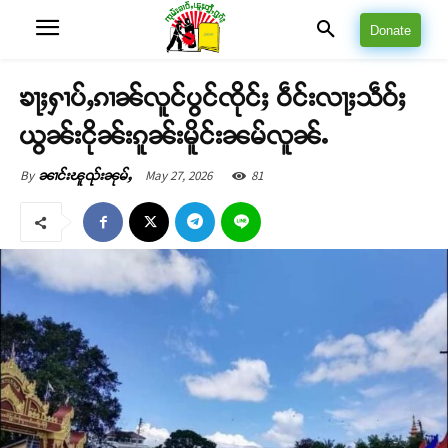
Donate
ၶႃႈႁၢပ်ႇၵၢၼ်လူင်ပွင်ၸိုင်ႈ ဝဵင်းလႃႈသဵဝ်ႈ
ယွၼ်းငိုၼ်းၵူၼ်းမိူင်းၼမ်လူၼ်ႉ
May 27, 2026
81
By
ၼၢင်းၽူၺ်းၼုမ်ႇ