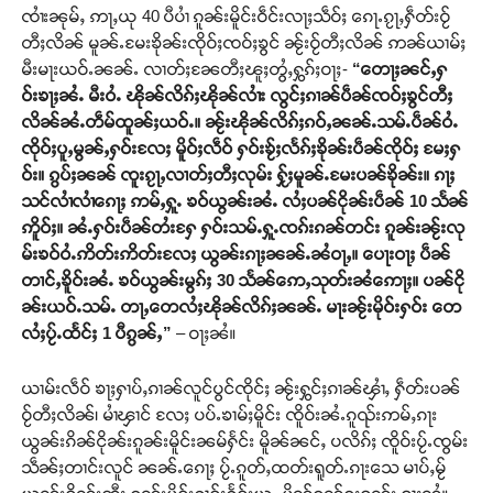
ၸၢႆးၼုမ်ႇ ဢႃႇယု 40 ပီပၢႆ ၵူၼ်းမိူင်းဝဵင်းလႃႈသဵဝ်ႈ ၵေႃႉၵႂႃႇႁဵတ်းဝႂ်
တီႈလိၼ် မူၼ်ႉမႄးၶိုၼ်းၸိုဝ်ႈၸဝ်ႈၶွင် ၼႂ်းဝႂ်တီႈလိၼ် ဢၼ်ယၢမ်ႈ
မီးမႃးယဝ်ႉၼၼ်ႉ လၢတ်ႈၼႄတီႈၽူႈတွႆႇႁွၵ်ႈဝႃႈ-
“တေႃႈၼင်ႇႁ
ဝ်းၶႃႈၼႆႉ မီးဝႆႉ ၽိုၼ်လိၵ်ႈၽိုၼ်လၢႆး လွင်ႈၵၢၼ်ပဵၼ်ၸဝ်ႈၶွင်တီႈ
လိၼ်ၼႆႉတဵမ်ထူၼ်ႈယဝ်ႉ။ ၼႂ်းၽိုၼ်လိၵ်ႈၵဝ်ႇၼၼ်ႉသမ်ႉပဵၼ်ဝႆႉ
ၸိုဝ်ႈပူႇမွၼ်ႇႁဝ်းလႄႈ မိူဝ်ႈလဵဝ် ႁဝ်းၶႂ်ႈလႅၵ်ႈၶိုၼ်းပဵၼ်ၸိုဝ်ႈ မႄႈႁ
ဝ်း။ ၵွပ်ႈၼၼ် ၸူးၵႂႃႇလၢတ်ႈတီႈလုမ်း ႁႂ်ႈမူၼ်ႉမႄးပၼ်ၶိုၼ်း။ ၵႃႈ
သင်လၢႆလၢႆၵေႃႈ ဢမ်ႇႁူႉ ၶဝ်ယွၼ်းၼႆႉ လႆႈပၼ်ငိုၼ်းပဵၼ် 10 သႅၼ်
ဢိူဝ်ႈ။ ၼႆႉႁဝ်းပဵၼ်တႆးႁႄ ႁဝ်းသမ်ႉႁူႉၸၵ်းၵၼ်တင်း ၵူၼ်းၼႂ်းလု
မ်းၶဝ်ဝႆႉဢိတ်းဢိတ်းလႄႈ ယွၼ်းၵႃႈၼၼ်ႉၼႆဝႃႇ။ ပေႃးဝႃႈ ပဵၼ်
တၢင်ႇၶိူဝ်းၼႆႉ ၶဝ်ယွၼ်းမွၵ်ႈ 30 သႅၼ်ဢေႇသုတ်းၼႆဢေႃႈ။ ပၼ်ငို
ၼ်းယဝ်ႉသမ်ႉ တႃႇတေလႆႈၽိုၼ်လိၵ်ႈၼၼ်ႉ မႃးၼႂ်းမိုဝ်းႁဝ်း တေ
လႆႈပႂ်ႉထႅင်ႈ 1 ပီၵွၼ်ႇ”
– ဝႃႈၼႆ။
ယၢမ်းလဵဝ် ၶႃႈႁၢပ်ႇၵၢၼ်လူင်ပွင်ၸိုင်ႈ ၼႂ်းႁွင်ႈၵၢၼ်ၾၢႆႇ ႁဵတ်းပၼ်
ဝႂ်တီႈလိၼ်၊ မၢႆၾၢင် လႄႈ ပပ်ႉၶၢမ်ႈမိူင်း ၸိူဝ်းၼႆႉၵူၺ်းဢမ်ႇၵႃး
ယွၼ်းၵိၼ်ငိုၼ်းၵူၼ်းမိူင်းၼမ်ႁႅင်း မိူၼ်ၼင်ႇ ပလိၵ်ႈ ၸိူဝ်းပႂ်ႉၸွမ်း
သဵၼ်ႈတၢင်းလူင် ၼၼ်ႉၵေႃႈ ပႂ်ႉၵူတ်ႇထတ်းရူတ်ႉၵႃးသေ မၢပ်ႇမႂ်