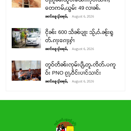
တေဢမ်ႇယွမ်း 49 လၢၼ်ႉ
-
August 6, 2026
ၼၢင်းၽူၺ်းၼုမ်ႇ
ငိုၼ်း 600 သႅၼ်ပျႃး သႂ်ႇဝႆႉၼႂ်းရူ
တ်ႉၵႃးၵေႃႈႁၢႆ
-
August 6, 2026
ၼၢင်းၽူၺ်းၼုမ်ႇ
တူဝ်တႅၼ်းၸုမ်းပျီႇတူႉၸိတ်ႉပဢူ
ဝ်း PNO ၵႂႃႇဝဵင်းပၢင်သၢင်း
-
August 6, 2026
ၼၢင်းၽူၺ်းၼုမ်ႇ