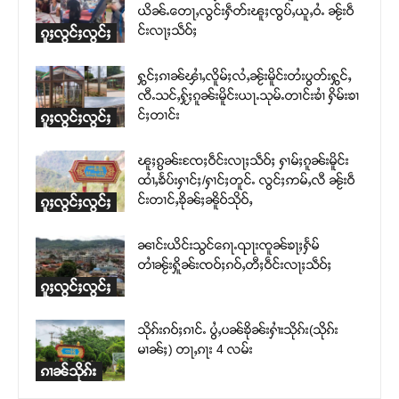
ယိၼ်ႉတေႃႇလွင်းႁဵတ်းၽူႈၸွပ်ႇယူႇဝႆႉ ၼႂ်းဝဵ
င်းလႃႈသဵဝ်ႈ
ၵူႈလွင်ႈလွင်ႈ
ႁွင်ႈၵၢၼ်ၾၢႆႇလိူမ်ႈလႆႇၼႂ်းမိူင်းတႆးပွတ်းႁွင်ႇ
ၸီႉသင်ႇႁႂ်ႈၵူၼ်းမိူင်းယႃႉသုမ်ႉတၢင်းၶၢႆ ႁိမ်းၶၢ
င်ႈတၢင်း
ၵူႈလွင်ႈလွင်ႈ
ၽူႈၵွၼ်းၸႄႈဝဵင်းလႃႈသဵဝ်ႈ ႁၢမ်ႈၵူၼ်းမိူင်း
ထၢႆႇၶႅပ်းႁၢင်ႈ/ႁၢင်ႈတူင်ႉ လွင်ႈဢမ်ႇလီ ၼႂ်းဝဵ
င်းတၢင်ႇၶိုၼ်ႈၼိူဝ်သိုဝ်ႇ
ၵူႈလွင်ႈလွင်ႈ
ၼၢင်းယိင်းသွင်ၵေႃႉၺႃးၸူၼ်ၶႃႈႁႅမ်
တၢႆၼႂ်းႁိူၼ်းၸဝ်ႈၵဝ်ႇတီႈဝဵင်းလႃႈသဵဝ်ႈ
ၵူႈလွင်ႈလွင်ႈ
သိုၵ်းၵဝ်ႈၵၢင်ႉ ပွႆႇပၼ်ၶိုၼ်းႁၢႆးသိုၵ်း(သိုၵ်း
မၢၼ်ႈ) တႃႇၵႃး 4 လမ်း
ၵၢၼ်သိုၵ်း