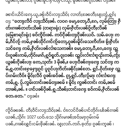
ယွၼ်းငိုၼ်းတီႈ ၵူၼ်းမိူင်းႁၢဝ်ႈႁႅင်းယူႇ မိူၼ်ၵၼ်ၵူႈဝၼ်း ဝႃႈၼႆ။
ၼၢင်းယိင်းၵေႃႉယူႇၼႂ်းဝဵင်းလႃႈသဵဝ်ႈ လၢတ်ႈၼႄတီႈၽူႈတွႆႇႁွၵ်ႈ
ဝႃႈ
“တေႃႈလဵဝ် လႃႈသဵဝ်ႈၼႆႉ လဝၵ မေႃႇတေႃႇပီႇၵႄႇ လုမ်းတြႃး ႁဵ
တ်းၵၢၼ်တတ်းသိၼ် (တရားရုံး) လုမ်းႁဵတ်းပၼ်ဝႂ်တီႈလိၼ်
(မြေစာရင်းရုံး) ၶဝ်ၸိူဝ်းၼႆႉ ဢဝ်ငိုၼ်းဝႃႈငိုၼ်းယဝ်ႉ သမ်ႉပေႃး ဢ
မ်ႇၵဵင်ၸႂ် ဢမ်ႇႁၼ်ထိုင်ၵၢင်ၸႂ်တေႃႇၵူၼ်းမိူင်းသေဢိတ်း။ ၶႂ်ႈႁဵတ်း
သင်ၵေႃႈ ဢမ်ႇႁဵတ်းပၼ်လၢႆသေဢၼ်။ မေႃႇတေႃႇပီႇၵႄႇၵေႃႈ ၺွ
ပ်းၵူၼ်းဢမ်ႇတိုဝ်းမၢၵ်ႇႁူဝ်ရူတ်ႉၵူႈဝၼ်း ၺွပ်းလၢႆလၢႆၵူၺ်းဢမ်ႇၸႂ်ႈ
ယွၼ်းငိုၼ်းပႃး ဢေႇသုတ်း 3 မိုၼ်ႇ။ ပေႃးပဵၼ်ၵႃးၵေႃႈ သင်ဝႃႈ ဢ
မ်ႇႁူႉတၢင်းႁႄႁေႃႈၵႂင် ပူၵႂင်ပႃဢိတ်းၼိုင်ႈၼႆတႄႉ ႁွင်ႉၵိုတ်းႁႄ ၺွ
ပ်းၵမ်းလဵဝ်။ မိူဝ်ႈလဵဝ် ၵူၼ်းၶဝ်ၼႆႉ ၵႂႃႇႁွင်ႉတီႈလႂ်မႃး လၢႆလၢႆၵေႃႈ
ဢမ်ႇႁူႉ ပႂ်ႉၸွမ်းတၢင်းၼမ်ဝႃႈၼမ် ။ မိူဝ်ႈ ဢွၼ်တၢင်း ဢမ်ႇၼမ်
တၢၼ်ႇၼႆႉ ။ ပၢင်ပၼ်ပိုၼ်ႉႁူႉသဵၼ်ႈတၢင်းၵေႃႈ ၶဝ်ဢမ်ႇႁဵတ်းပၼ်
တေႉတေႉ”
ဝႃႈၼႆ။
လိူဝ်ၼၼ်ႉ တီႈဝဵင်းလႃႈသဵဝ်ႈၼႆႉ ဝၢႆးလင်ပဵၼ်ပၢင်တိုၵ်းၽႅၼ်ၵၢၼ်
ယၼ်ႇသိုၵ်း 1027 ယဝ်ႉသေ သိုၵ်းမၢၼ်ႈၶဝ်ႈမႃးၵုမ်းၵမ်
ပၼ်ႇၵၢၼ်ၽွင်းငမ်းၶိုၼ်းၼႆႉ ၽူႈလၵ်ႉၸၵ်ႉၶုတ်ႈ၊ ၵူၼ်းၸူၼ် ၊