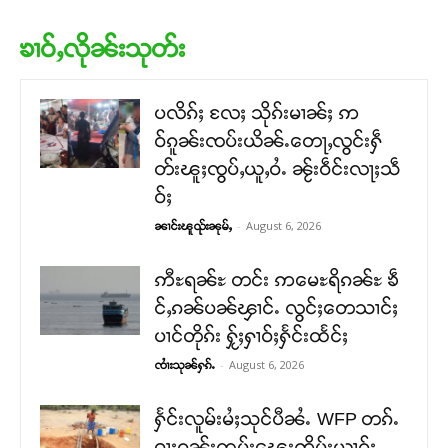
ၶၢဝ်ႇလိုၼ်းသုတ်း
ပလိၵ်ႈ လႄႈ သိုၵ်းမၢၼ်ႈ ဢ
ဝ်ၵူၼ်းၸပ်းယိၼ်ႉတေႃႇလွင်းႁဵ
တ်းၽူႈၸွပ်ႇယူႇဝႆႉ ၼႂ်းဝဵင်းလႃႈသဵ
ဝ်ႈ
-
August 6, 2026
ၼၢင်းၽူၺ်းၼုမ်ႇ
ဢီႊရၼ်ႊ တင်း ဢမေႊရိၵၼ်ႊ ၶဵ
င်ႇၵၼ်ပၼ်ၾၢင်ႉ လွင်ႈတေသၢင်ႈ
ပၢင်တိုၵ်း ႁႂ်ႈႁၢဝ်ႈႁႅင်းထႅင်ႈ
-
August 6, 2026
ၸၢႆးသုၼ်ႁၵ်ႉ
ႁႅင်းလူမ်းမႆႈသုင်ပီၼႆႉ WFP တၵ်ႉ
ဝႃႈၵူၼ်းထူပ်းၽေးဢိုပ်းယၢၵ်ႈ