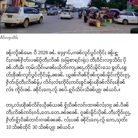
ဝဵင်းလႃႈသဵဝ်ႈ
ၼႂ်းလိူၼ်မေႊ ပီ 2026 ၼႆႉ ၶႃႈႁၢပ်ႇၵၢၼ်လူင်ပွင်ၸိုင်ႈ ၼႂ်းႁွ
င်ႈၵၢၼ်ႁဵတ်းပၼ်ဝႂ်တီႈလိၼ် (မြေစာရင်းရုံး) တီႈဝဵင်းလႃႈသဵဝ်ႈ ပို
ၼ်ႉတီႈမီး ၸုမ်းသိုၵ်းမၢၼ်ႈယိုတ်းဢႃႇၼႃႇၸိုင်ႈမိူင်းသေ ၶွတ်ႇၽွ
တ်ႈၶိုၼ်းလူင်ပွင်ၸိုင်ႈမႂ်ႇၼၼ်ႉ ယွၼ်းၵိၼ်ငိုၼ်းၵူၼ်းမိူင်းၸိူဝ်းၵႂႃႇ
ႁဵတ်းဝႂ်တီႈလိၼ်မႂ်ႇ၊ လႅၵ်ႈလၢႆႈၸိုဝ်ႈၸဝ်ႈၶွင်ၼႂ်းၽိုၼ်လိၵ်ႈၽိုၼ်
လၢႆး ၸိူဝ်းၼႆႉ ၼိုင်ႈၵေႃႉလႂ် ၼပ်ႉႁူဝ်သိပ်းသႅၼ်ပျႃး ၼႆယဝ်ႉ။
တႃႇလႆႈၽိုၼ်လိၵ်ႈယိုၼ်ယၼ် ႁႂ်ႈပဵၼ်လၵ်းထၢၼ်လႆႈဝႃႈ ၼႆႉပဵၼ်
တီႈလိၼ်ၸဝ်ႈၵဝ်ႇတေႉတေႉၼႆၼၼ်ႉ ၵူၼ်းမိူင်းပိုၼ်ႉတီႈၸိူဝ်းၵႂႃႇ
ႁဵတ်းႁႂ်ႈပဵၼ်တၢင်းၵၢၼ်ၼၼ်ႉ လႆႈပၼ် ၼိုင်ႈၵေႃႉလႂ် ဢေႇသုတ်း
10 သႅၼ်ထိုင် 30 သႅၼ်ပျႃး ၼႆယဝ်ႉ။