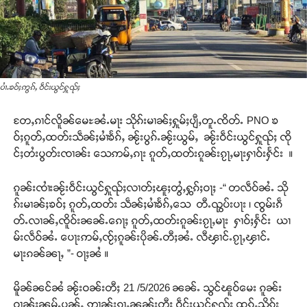
ပၢႆႉၶဝ်ႈဢွၵ်ႇ ဝဵင်းယွင်ႁူၺ်ႈ
တႄႇၵၢင်လိူၼ်မေႊၼႆႉမႃး သိုၵ်းမၢၼ်ႈႁူမ်ႈပျီႇတူႉၸိတ်ႉ PNO ၶ
ဝ်ႈၵူတ်ႇထတ်းသဵၼ်ႈမၢႆၶႅၵ်ႇ ၼႂ်းပွၵ်ႉၼႂ်းယွမ်ႇ ၼႂ်းဝဵင်းယွင်ႁူၺ်ႈ ၸို
င်ႈတႆးပွတ်းၸၢၼ်း သေဢမ်ႇၵႃး ၵူတ်ႇထတ်းၵူၼ်းၵႂႃႇမႃးႁၢဝ်းႁႅင်း ။
ၵူၼ်းၸၢႆးၼႂ်းဝဵင်းယွင်ႁူၺ်ႈလၢတ်ႈၽူႈတွႆႇႁွၵ်ႈဝႃႈ -“ တလဵဝ်ၼႆႉ သို
ၵ်းမၢၼ်ႈၶဝ်ႈ ၵူတ်ႇထတ်း သဵၼ်ႈမၢႆၶႅၵ်ႇသေ တီႉၺွပ်းပႃး ၊ ၸွမ်းၵဵ
တ်ႉလၢၼ်ႇၸိူဝ်းၼၼ်ႉၵေႃႈ ၵူတ်ႇထတ်းၵူၼ်းၵႂႃႇမႃး ႁၢဝ်ႈႁႅင်း ယၢ
မ်းလဵဝ်ၼႆႉ ပေႃးဢမ်ႇၸႂ်ႈၵူၼ်းပိုၼ်ႉတီႈၼႆႉ လီၾၢင်ႉၵႂႃႇၾၢင်ႉ
မႃးၵၼ်ၼႃႇ ”- ဝႃႈၼႆ ။
မိူၼ်ၼင်ၼႆ ၼႂ်းဝၼ်းတီႈ 21 /5/2026 ၼၼ်ႉ သွင်ၽူဝ်မေး ၵူၼ်း
ဝၢၼ်ႈၼမ်ႉပၼ်ႇ ဢၢၼ်းၵႂႃႇၼွၼ်းတီႈ ဝဵင်းယွင်ႁူၺ်ႈ ထုၵ်ႇသိုၵ်း