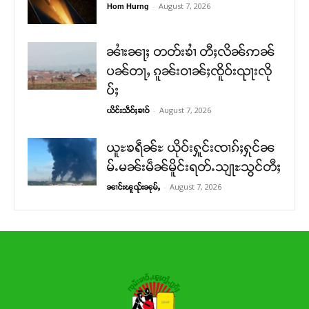
-
August 7, 2026
Hom Hurng
ၼၢႆးၼႃႈ တတ်းၶၢႆ တီႈလိၼ်ဢၼ်
ပၼ်တႃႇ ၵူၼ်းဝၢၼ်ႈၸိူဝ်းၺႃးလို
ပ်ႈ
-
August 7, 2026
ယိင်းသဵဝ်ႈၶၢဝ်
ယူႊၶရဵၼ်ႊ ယိုဝ်းႁူင်းၸၢၵ်ႈႁုင်ၼ
မ်ႉမၼ်းမဵၼ်မိူင်းရတ်ႉသျႃႊသွင်တီႈ
-
August 7, 2026
ၼၢင်းၽူၺ်းၼုမ်ႇ