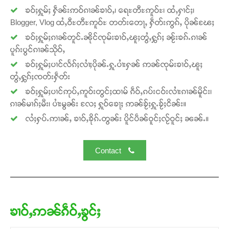
ၶဝ်ႈႁူမ်ႈ ႁဵၼ်းဢဝ်ၵၢၼ်ၶၢဝ်ႇ၊ ရေႊတီႊဢူဝ်ႊ၊ ထႆႇႁၢင်ႈ၊
Donate Now
Blogger, Vlog ထႆႇဝီႊတီႊဢူဝ်ႊ တတ်းတေႃႇ ႁဵတ်းဢွၵ်ႇ ပိုၼ်ၽႄႈ
ၶဝ်ႈႁူမ်ႈၵၢၼ်တူင်ႉၼိုင်ၸုမ်းၶၢဝ်ႇၽူႈတွႆႇႁွၵ်ႈ ၼႂ်းၶၵ်ႉၵၢၼ်
ပူၵ်းပွင်ၵၢၼ်သိုဝ်ႇ
ၶဝ်ႈႁူမ်ႈပၢင်လႅၵ်ႈလၢႆႈပိုၼ်ႉႁူႉပၢႆးႁၼ် ဢၼ်ၸုမ်းၶၢဝ်ႇၽူႈ
တွႆႇႁွၵ်ႈၸတ်းႁဵတ်း
ၶဝ်ႈႁူမ်ႈပၢင်ဢုပ်ႇဢူဝ်းတွင်ႈထၢမ် ၵဵဝ်ႇၵပ်းငဝ်းလၢႆးၵၢၼ်မိူင်း၊
ၵၢၼ်မၢၵ်ႈမီး၊ ပၢႆးမွၼ်း လႄႈ ႁူဝ်ၶေႃႈ ဢၼ်ၶႂ်ႈႁူႉၶႂ်ႈငိၼ်း။
လႆႈႁပ်ႉဢၢၼ်ႇ ၶၢဝ်ႇၶိုၵ်ႉတွၼ်း ပိူင်ပဵၼ်ဝူင်ႈလႂ်ဝူင်ႈ ၼၼ်ႉ။
Contact
ၶၢဝ်ႇဢၼ်ၵဵဝ်ႇၶွင်ႈ