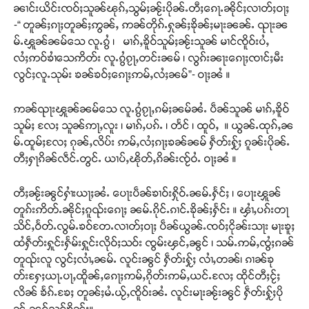
ၼၢင်းယိင်းၸဝ်ႈသူၼ်ၽုၵ်ႇသွမ်ႈၼႂ်းပိုၼ်ႉတီႈၵေႃႉၼိုင်ႈလၢတ်ႈဝႃႈ
-“ တူၼ်ႈၵႃႈတူၼ်ႈဢွၼ်ႇ ဢၼ်တိုၵ်ႉႁုၼ်ႈၶိုၼ်ႈမႃးၼၼ်ႉ ၺႃးၼ
မ်ႉၾူၼ်ၼမ်သေ လူႉၵွႆ ၊ မၢၵ်ႇၶိူဝ်သူမ်ႈၼႂ်းသူၼ် မၢင်ၸိူဝ်းပႆႇ
လႆႈဢဝ်ၶၢႆသေဢိတ်း လူႉၵွႆၵႂႃႇတင်းၼမ် ၊ လွၵ်းၼႃးၵေႃႈၸၢင်ႈမီး
လွင်ႈလူႉသုမ်း ၶၼ်ၶဝ်ႈၵေႃႈဢမ်ႇလႆႈၼမ်”- ဝႃႈၼႆ ။
ဢၼ်ၺႃးၾူၼ်ၼမ်သေ လူႉၵွႆၵႂႃႇၵမ်ႈၼမ်ၼႆႉ ပဵၼ်သူၼ် မၢၵ်ႇၶိူဝ်
သူမ်ႈ လႄႈ သူၼ်ဢႃႇလူး ၊ မၢၵ်ႇပၵ်ႉ ၊ တႅင် ၊ ထူဝ်ႇ ။ ယွၼ်ႉထုၵ်ႇၼ
မ်ႉထူမ်ႈလႄႈ ၵုၼ်ႇလိပ်း ဢမ်ႇလႆႈၵႃႈၶၼ်ၼမ် ႁဵတ်းႁႂ်ႈ ၵူၼ်းပိုၼ်ႉ
တီႈႁႃၵိၼ်လဵင်ႉတွင်ႉ ယၢပ်ႇၽိုတ်ႇၵိၼ်းၸႂ်ဝႆႉ ဝႃႈၼႆ ။
တီႈၼႂ်းၼွင်ႁၢႆးယႃႈၼႆႉ ပေႃးပဵၼ်ၶၢဝ်းႁိုဝ်ႉၼမ်ႉႁႅင်ႈ ၊ ပေႃးၾူၼ်
တူၵ်းဢိတ်ႉၼိုင်ႈၵူၺ်းၵေႃႈ ၼမ်ႉၵိုင်ႉၵၢင်ႉၶိုၼ်ႈႁႅင်း ။ ၾၢႆႇပၵ်းတႃ
သိင်ႇဝႅတ်ႉလွမ်ႉၶဝ်တႄႉလၢတ်ႈဝႃႈ ပဵၼ်ယွၼ်ႉၸဝ်ႈငိုၼ်းသႃး မႃးၶူႈ
ထႆႁဵတ်းႁူင်းႁႅမ်းႁူင်းလိုဝ်ႈသဝ်း ၸွမ်းၾင်ႇၼွင် ၊ သမ်ႉဢမ်ႇၸွႆႈၵၼ်
တူၺ်းလူ လွင်ႈလၢႆႇၼမ်ႉ လူင်းၼွင် ႁဵတ်းႁႂ်ႈ လၢႆႇတၼ်၊ ၵၢၼ်ၶု
တ်းႁႄႈယႃႉပႃႇထိူၼ်ႇၵေႃႈဢမ်ႇၵိုတ်းဢမ်ႇယင်ႉလႄႈ ထိုင်တီႈငႂ်ႈ
လိၼ် ၶႅၵ်ႉၶႄႈ တူၼ်ႈမႆႉယႂ်ႇၸိူဝ်းၼႆႉ လူင်းမႃးၼႂ်းၼွင် ႁဵတ်းႁႂ်ႈပို
ၼ်ႉၼွင်သုင်ၶိုၼ်ႈ။