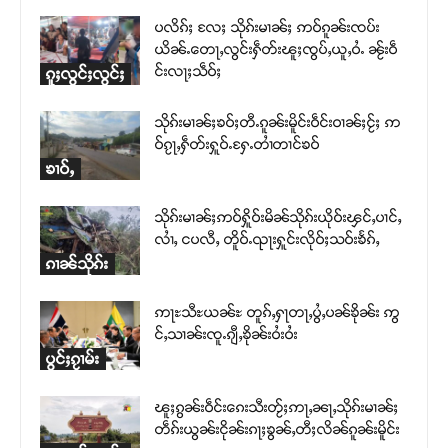
ပလိၵ်ႈ လႄႈ သိုၵ်းမၢၼ်ႈ ဢဝ်ၵူၼ်းၸပ်း
ယိၼ်ႉတေႃႇလွင်းႁဵတ်းၽူႈၸွပ်ႇယူႇဝႆႉ ၼႂ်းဝဵ
င်းလႃႈသဵဝ်ႈ
ၵူႈလွင်ႈလွင်ႈ
သိုၵ်းမၢၼ်ႈၶဝ်ႈတီႉၵူၼ်းမိူင်းဝဵင်းဝၢၼ်ႈငႂ်ႈ ဢ
ဝ်ၵႂႃႇႁဵတ်းႁူဝ်ႉႁႄႉတၢႆတၢင်ၶဝ်
ၶၢဝ်ႇ
သိုၵ်းမၢၼ်ႈဢဝ်ႁိူဝ်းမိၼ်သိုၵ်းယိုဝ်းၾင်ႇပၢင်ႇ
လၢႆႇ ငပလီႇ တိူဝ်ႉၺႃးႁူင်းလိုဝ်ႈသဝ်းၶႅၵ်ႇ
ၵၢၼ်သိုၵ်း
ဢႃႊသီႊယၼ်ႊ တူၵ်ႇႁႃတႃႇပွႆႇပၼ်ၶိုၼ်း ဢွ
င်ႇသၢၼ်းၸူႉၵျီႇၶိုၼ်းဝႆးဝႆး
ပွင်ႈၵႂၢမ်း
ၽူႈၵွၼ်းဝဵင်းၵေးသီးတႂ်ႈဢႃႇၼႃႇသိုၵ်းမၢၼ်ႈ
တဵၵ်းယွၼ်းငိုၼ်းၵႃႈၶွၼ်ႇတီႈလိၼ်ၵူၼ်းမိူင်း