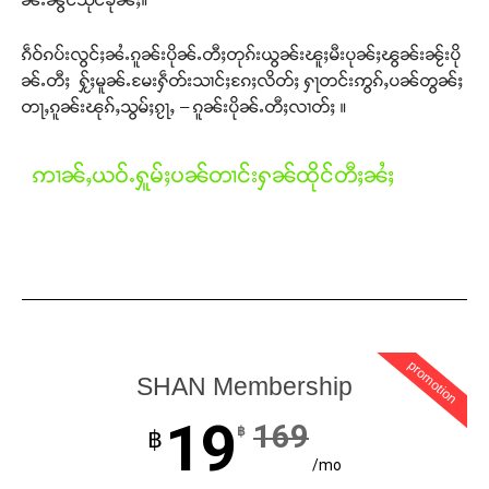
ၵဵဝ်ၵပ်းလွင်ႈၼႆႉၵူၼ်းပိုၼ်ႉတီႈတုၵ်းယွၼ်းၽူႈမီးပုၼ်ႈၽွၼ်းၼႂ်းပို
ၼ်ႉတီႈ ႁႂ်ႈမူၼ်ႉမႄးႁဵတ်းသၢင်ႈၵႄႈလိတ်ႈ ႁႃတင်းဢွၵ်ႇပၼ်တွၼ်ႈ
တႃႇၵူၼ်းၽုၵ်ႇသွမ်ႈၵႂႃႇ – ၵူၼ်းပိုၼ်ႉတီႈလၢတ်ႈ ။
ဢၢၼ်ႇယဝ်ႉႁူမ်ႈပၼ်တၢင်းႁၼ်ထိုင်တီႈၼႆႈ
Support SHAN
promotion
SHAN Membership
တႃႇႁႂ်ႈသဵင်ၵၢင်ၸႂ်ၵူၼ်းမိူင်း ၵူႈတီႈၵူႈလႅၼ်ပေႃးတေၸွ
19
169
฿
฿
တ်ႇ တူဝ်ႈလုမ်ႈၾႃႉၼၼ်ႉ ၶဝ်ႈႁူမ်ႈၵမ်ႉထႅမ် ၸုမ်းၶၢ
/mo
ဝ်ႇၽူႈတွႆႇႁွၵ်ႈ လႆႈယူႇၶႃႈဢေႃႈ။