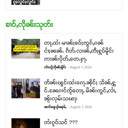
ၵူႈလွင်ႈလွင်ႈ
ၶၢဝ်ႇလိုၼ်းသုတ်း
တႃႇထႆး-မၢၼ်ႈၶဝ်ႈဢွၵ်ႇၵၼ်
ငၢႆႈၼၼ်ႉ ၵဵတ်ႉလၢၼ်ႇတီႈႁူဝ်မိူင်း
ဢၢၼ်းပိုတ်ႇတေႉႁႃႉ
-
August 7, 2026
ၸၢႆးသႂ်ၸိုၼ်ႈမိူင်း
တႅၼ်းၽွင်းထႆးၵေႃႉၼိုင်ႈ သႅၼ်ႇႁွ
င်ႉၼႄၵၢင်ၸႂ်တေႃႇ မိၼ်းဢွင်ႇလၢႆႇ
ၼႂ်းလုမ်းသၽႃး
-
August 7, 2026
ၼၢင်းၽူၺ်းၼုမ်ႇ
တႆးၵူဝ်သင် ???