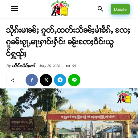
Donate
သိုၵ်းမၢၼ်ႈ ၵူတ်ႇထတ်းသဵၼ်ႈမၢႆၶႅၵ်ႇ လႄႈ
ၵူၼ်းၵႂႃႇမႃးႁၢဝ်းႁႅင်း ၼႂ်းၸႄႈဝဵင်းယွ
င်ႁူၺ်ႈ
May 26, 2026
58
By
ယိင်းသဵဝ်ႈၶၢဝ်