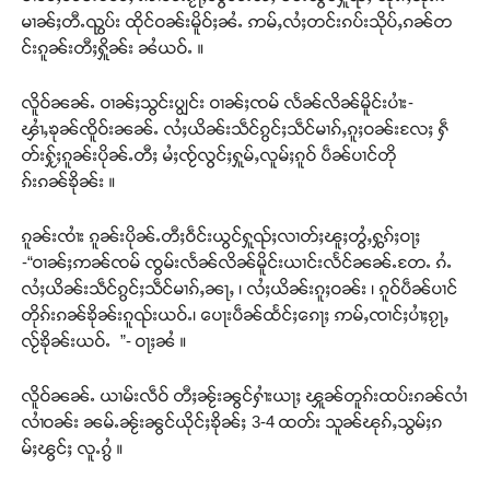
မၢၼ်ႈတီႉၺွပ်း ထိုင်ဝၼ်းမိူဝ်ႈၼႆႉ ဢမ်ႇလႆႈတင်းၵပ်းသိုပ်ႇၵၼ်တ
င်းၵူၼ်းတီႈႁိူၼ်း ၼႆယဝ်ႉ ။
လိူဝ်ၼၼ်ႉ ဝၢၼ်ႈသွင်းပျွင်း ဝၢၼ်ႈၸမ် လႅၼ်လိၼ်မိူင်းပၢႆး-
ၾၢႆႇၶုၼ်ၸိူဝ်းၼၼ်ႉ လႆႈယိၼ်းသဵင်ၵွင်ႈသဵင်မၢၵ်ႇၵူႈဝၼ်းလႄႈ ႁဵ
တ်းႁႂ်ႈၵူၼ်းပိုၼ်ႉတီႈ မႆႈၸႂ်လွင်ႈႁူမ်ႇလူမ်ႈၵူဝ် ပဵၼ်ပၢင်တို
ၵ်းၵၼ်ၶိုၼ်း ။
ၵူၼ်းၸၢႆး ၵူၼ်းပိုၼ်ႉတီႈဝဵင်းယွင်ႁူၺ်ႈလၢတ်ႈၽူႈတွႆႇႁွၵ်ႈဝႃႈ
-“ဝၢၼ်ႈဢၼ်ၸမ် ၸွမ်းလႅၼ်လိၼ်မိူင်းယၢင်းလႅင်ၼၼ်ႉတႄႉ ၵႆႉ
လႆႈယိၼ်းသဵင်ၵွင်ႈသဵင်မၢၵ်ႇၼႃႇ ၊ လႆႈယိၼ်းၵူႈဝၼ်း ၊ ၵူဝ်ပဵၼ်ပၢင်
တိုၵ်းၵၼ်ၶိုၼ်းၵူၺ်းယဝ်ႉ၊ ပေႃးပဵၼ်ထႅင်ႈၵေႃႈ ဢမ်ႇၸၢင်ႈပၢႆႈၵႂႃႇ
လႂ်ၶိုၼ်းယဝ်ႉ ”- ဝႃႈၼႆ ။
လိူဝ်ၼၼ်ႉ ယၢမ်းလဵဝ် တီႈၼႂ်းၼွင်ႁၢႆးယႃႈ ၾူၼ်တူၵ်းထပ်းၵၼ်လၢႆ
လၢႆဝၼ်း ၼမ်ႉၼႂ်းၼွင်ယိုင်ႈၶိုၼ်ႈ 3-4 ထတ်း သူၼ်ၽုၵ်ႇသွမ်ႈၵ
မ်ႈၽွင်ႈ လူႉၵွႆ ။