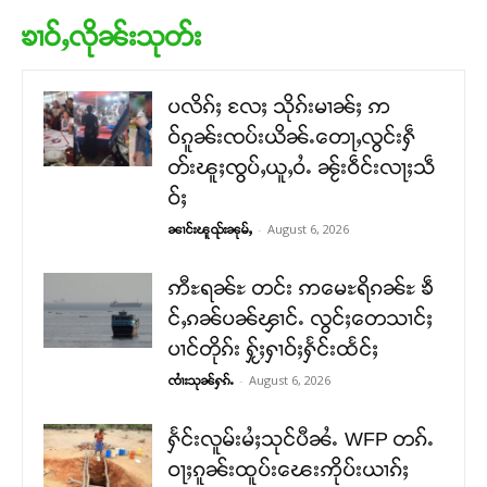
ၶၢဝ်ႇလိုၼ်းသုတ်း
ပလိၵ်ႈ လႄႈ သိုၵ်းမၢၼ်ႈ ဢ
ဝ်ၵူၼ်းၸပ်းယိၼ်ႉတေႃႇလွင်းႁဵ
တ်းၽူႈၸွပ်ႇယူႇဝႆႉ ၼႂ်းဝဵင်းလႃႈသဵ
ဝ်ႈ
-
August 6, 2026
ၼၢင်းၽူၺ်းၼုမ်ႇ
ဢီႊရၼ်ႊ တင်း ဢမေႊရိၵၼ်ႊ ၶဵ
င်ႇၵၼ်ပၼ်ၾၢင်ႉ လွင်ႈတေသၢင်ႈ
ပၢင်တိုၵ်း ႁႂ်ႈႁၢဝ်ႈႁႅင်းထႅင်ႈ
-
August 6, 2026
ၸၢႆးသုၼ်ႁၵ်ႉ
ႁႅင်းလူမ်းမႆႈသုင်ပီၼႆႉ WFP တၵ်ႉ
ဝႃႈၵူၼ်းထူပ်းၽေးဢိုပ်းယၢၵ်ႈ