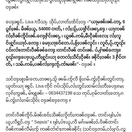
ဝႃႈၼႆ။
ပေႃႈၼွင်ႉ Lisa /လီသႃႉ သိုပ်ႇလၢတ်ႈထႅင်ႈဝႃႈ
-“ယႃမၼ်းၼႆႉတႃႇ 6
ပွၵ်ႈၼႆႉ မႅၼ်ႈယူႇ 54000 ဝၢတ်ႇ ၊ လႆႈသႂ်ႇယႃႁႅင်းၼႃႇၶႃႈ ၊ ယႃဢၼ်
လႆႈၵိၼ်ၸိူဝ်းၼႆႉၵေႃႈႁႅင်းၼႃႇ ၊ ယွၼ်ႉဢမ်ႇမီးငိုၼ်းလႄႈ လႆႈလူ
င်းႁူင်းယႃဝႆႉဢေႃႈ ၊ မေႃယႃၶဝ်တႄႉပႆႇၶႂ်ႈပၼ်လူင်း ၊ လူဝ်ႇပႂ်ႉတူၺ်း
ငဝ်းလၢႆးတၢင်းပဵၼ်ၼႆဢေႃႈ ၊တၢင်းပဵၼ် တပ်းၼႆႉ ပႆႇႁၢႆၼႆဢေႃႈ။
ၵူၺ်းၵႃႈပေႃးယူႇတီႈႁူင်းယႃ တေလႆႈသဵင်ႈငိုၼ်း ၼိုင်ႈဝၼ်း 3 ႁဵင်ဝၢ
တ်ႇ ၊ သမ်ႉဢမ်ႇပၼ်လႆႈၵႃႈၸႂ်ႉၸၢႆမၼ်း”-
ဝႃႈၼႆ ။
သင်ဝႃႈၽူႈမီးၸေႇတၼႃႇသႂ် ၼမ်ႉၸႂ်လီ ၶႂ်ႈၵမ်ႉၸွႆႈငိုၼ်းတွင်းတႃႇ
ယူတ်းယႃ ၼွင်ႉ Lisa ၸိုင် ၵပ်းသိုပ်ႇလႆႈတွင်ႈထၢမ်လႆႈတီႈပေႃႈမႄႈ
လုၵ်ႈဢွၼ်ႇ မၢႆၾူၼ်း – 0634437198 သေ ဢုပ်ႇၵုမ်လၢတ်ႈတေႃႇၵ
မ်ႉၸွႆႈလႆႈၵမ်းသိုဝ်ႈ ဝႃႈၼႆၶႃႈဢေႃႈ ။
တၢင်းပဵၼ်ၸိူဝ်ႉမႅၼ်းၶဝ်ႈသဵၼ်ႈလိူတ်ႈဢၼ်ဝႃႈၼႆႉ တၢင်းၾၢႆႇပၢႆး
ယူႇလီႁွင်ႉဝႃႈ “ Sepsis” ။ ၾၢႆႇပၢႆးယူႇလီ မၵ်းမၼ်ႈဝႆႉပဵၼ်တၢင်း
ပဵၼ်ဢၼ်လီမႆႈၸႂ် ဢၼ်တၢႆငၢႆႈဢၼ်ၼိုင်ႈ (သင်ဝႃႈဢမ်ႇလႆႈႁပ်ႉလွ