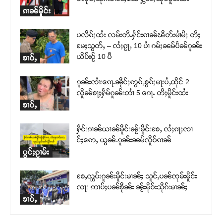
ၵၢၼ်မိူင်း
ပလိၵ်ႈထႆး လမ်းတီႉႁႅင်းၵၢၼ်ၽိတ်းမၢႆမီႈ တီႈ
မႄႈသွတ်ႇ – လႆႈၵႂႃႇ 10 ပၢႆ ၵမ်ႈၼမ်ပဵၼ်ၵူၼ်း
ယိပ်းဝႂ် 10 ပီ
ၶၢဝ်ႇ
ၵူၼ်းၸၢႆးၵေႃႉၼိုင်ႈဢွၵ်ႇၶွၵ်ႈမႃးပႆႇထိုင် 2
လိူၼ်ၶႃႈႁႅမ်ၵူၼ်းတၢႆ 5 ၵေႃႉ တီႈမိူင်းထႆး
ၶၢဝ်ႇ
ႁႅင်းၵၢၼ်ယၢၼ်မိူင်းၼႂ်းမိူင်းၶႄႇ လႆႈၵႃႈၸၢ
င်ႈဢေႇ ယွၼ်ႉၵူၼ်းၼမ်လိူဝ်ၵၢၼ်
ပွင်ႈၵႂၢမ်း
ၶႄႇၺွပ်းၵူၼ်းမိူင်းမၢၼ်ႈ သူင်ႇပၼ်ၸုမ်းမိူင်း
လႃး ဢၢပ်ႈပၼ်ၶိုၼ်း ၼႂ်းမိုဝ်းသိုၵ်းမၢၼ်ႈ
ၶၢဝ်ႇ