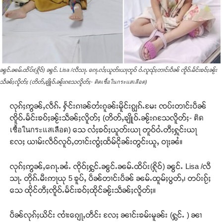
ၼွင်ႉၼမ်ႉထိပ်း(ႁိုဝ်) ၼွင်ႉ Lisa /လီသႃႉ ၵေႃႉလႆႈယူတ်းယႃတူဝ် ဝႆႉလူၺ်ႈတၢင်းပဵၼ် ၸိူဝ်ႉမႅင်းၶဝ်ႈၼႂ်း
သဵၼ်ႈလိူတ်ႈ (တိတ်ႇၶျိူဝ်ႉၼႂ်းၵသႄလိူတ်ႈ- ติดเชื้อในกระแสเลือด)
လုၵ်ႈဢွၼ်ႇလဵၵ်ႉ ႁႅင်းၵၢၼ်တႆးၵူၼ်းမိူင်းၵျွၵ်ႉမႄး ၸပ်းတၢင်းပဵၼ်
ၸိူဝ်ႉမႅင်းၶဝ်ႈၼႂ်းသဵၼ်ႈလိူတ်ႈ (တိတ်ႇၶျိူဝ်ႉၼႂ်းၵသႄလိူတ်ႈ- ติด
เชื้อในกระแสเลือด) သေ လႆႈၶဝ်ႈယူတ်းယႃ တူဝ်ဝႆႉတီႈႁူင်းယႃ
လႄႈ ယၢမ်းလဵဝ်လူဝ်ႇတၢင်းၸွႆႈထႅမ်ငိုၼ်းတွင်းယူႇ ဝႃႈၼႆ။
လုၵ်ႈဢွၼ်ႇၵေႃႉၼႆႉ ၸိုဝ်ႈႁွင်ႉၼွင်ႉၼမ်ႉထိပ်း(ႁိုဝ်) ၼွင်ႉ Lisa /လီ
သႃႉ တိုၵ်ႉမီးဢႃယု 5 ၶူပ်ႇ ပဵၼ်တၢင်းပဵၼ် ၼမ်ႉထူမ်ႈပွတ်ႇ၊ တပ်းၵႂ်ႈ
သေ ထိုင်တီႈၸိူဝ်ႉမႅင်းၶဝ်ႈထိုင်ၼႂ်းသဵၼ်ႈလိူတ်ႈ။
ပဵၼ်လုၵ်ႈယိင်း ၸၢႆးၵျေႃႇတဵင်း လႄႈ ၼၢင်းၶမ်းမူၼ်း (ႁွင်ႉ ) ၼၢ