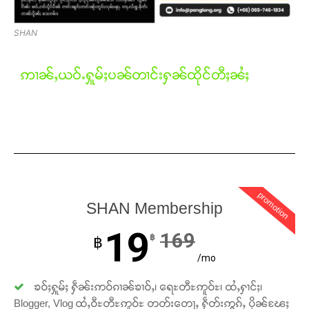
Donate Now
SHAN
ဢၢၼ်ႇယဝ်ႉႁူမ်ႈပၼ်တၢင်းႁၼ်ထိုင်တီႈၼႆႈ
promotion
SHAN Membership
19
169
฿
฿
/mo
ၶဝ်ႈႁူမ်ႈ ႁဵၼ်းဢဝ်ၵၢၼ်ၶၢဝ်ႇ၊ ရေႊတီႊဢူဝ်ႊ၊ ထႆႇႁၢင်ႈ၊
Blogger, Vlog ထႆႇဝီႊတီႊဢူဝ်ႊ တတ်းတေႃႇ ႁဵတ်းဢွၵ်ႇ ပိုၼ်ၽႄႈ