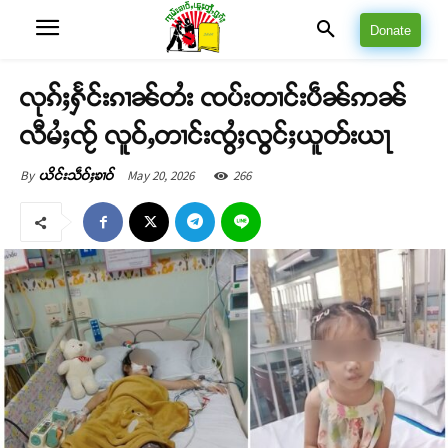
Donate
လုၵ်ႈႁႅင်းၵၢၼ်တႆး ၸပ်းတၢင်းပဵၼ်ဢၼ်
လီမႆႈၸႂ် လူဝ်ႇတၢင်းၸွႆႈလွင်ႈယူတ်းယႃ
May 20, 2026
266
By
ယိင်းသဵဝ်ႈၶၢဝ်