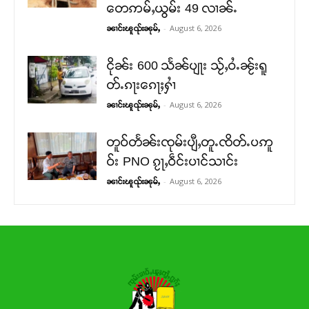
တေဢမ်ႇယွမ်း 49 လၢၼ်ႉ
-
August 6, 2026
ၼၢင်းၽူၺ်းၼုမ်ႇ
ငိုၼ်း 600 သႅၼ်ပျႃး သႂ်ႇဝႆႉၼႂ်းရူ
တ်ႉၵႃးၵေႃႈႁၢႆ
-
August 6, 2026
ၼၢင်းၽူၺ်းၼုမ်ႇ
တူဝ်တႅၼ်းၸုမ်းပျီႇတူႉၸိတ်ႉပဢူ
ဝ်း PNO ၵႂႃႇဝဵင်းပၢင်သၢင်း
-
August 6, 2026
ၼၢင်းၽူၺ်းၼုမ်ႇ