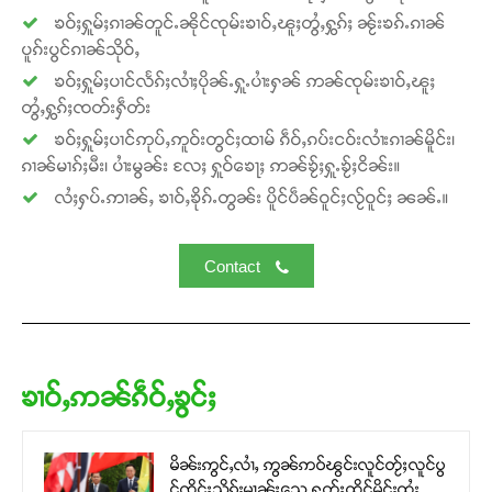
ၶဝ်ႈႁူမ်ႈၵၢၼ်တူင်ႉၼိုင်ၸုမ်းၶၢဝ်ႇၽူႈတွႆႇႁွၵ်ႈ ၼႂ်းၶၵ်ႉၵၢၼ်
ပူၵ်းပွင်ၵၢၼ်သိုဝ်ႇ
ၶဝ်ႈႁူမ်ႈပၢင်လႅၵ်ႈလၢႆႈပိုၼ်ႉႁူႉပၢႆးႁၼ် ဢၼ်ၸုမ်းၶၢဝ်ႇၽူႈ
တွႆႇႁွၵ်ႈၸတ်းႁဵတ်း
ၶဝ်ႈႁူမ်ႈပၢင်ဢုပ်ႇဢူဝ်းတွင်ႈထၢမ် ၵဵဝ်ႇၵပ်းငဝ်းလၢႆးၵၢၼ်မိူင်း၊
ၵၢၼ်မၢၵ်ႈမီး၊ ပၢႆးမွၼ်း လႄႈ ႁူဝ်ၶေႃႈ ဢၼ်ၶႂ်ႈႁူႉၶႂ်ႈငိၼ်း။
လႆႈႁပ်ႉဢၢၼ်ႇ ၶၢဝ်ႇၶိုၵ်ႉတွၼ်း ပိူင်ပဵၼ်ဝူင်ႈလႂ်ဝူင်ႈ ၼၼ်ႉ။
Contact
ၶၢဝ်ႇဢၼ်ၵဵဝ်ႇၶွင်ႈ
မိၼ်းဢွင်ႇလၢႆႇ ဢွၼ်ဢဝ်ၽွင်းလူင်တႂ်ႈလူင်ပွ
င်ၸိုင်ႈသိုၵ်းမၢၼ်ႈသေ ႁွတ်ႈထိုင်မိူင်းထႆး