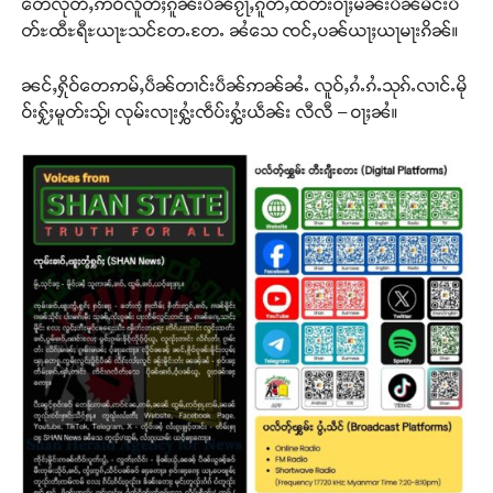
တေလုတ်ႇဢဝ်လိူတ်ႈၵူၼ်းပဵၼ်ၵႂႃႇၵူတ်ႇထတ်းဝႃႈမၼ်းပဵၼ်မႅင်းပႅ
တ်ႊထီႊရီႊယႃႊသင်တႄႉတႄႉ ၼႆသေ ၸင်ႇပၼ်ယႃႈယႃမႃးၵိၼ်။
ၼင်ႇႁိုဝ်တေဢမ်ႇပဵၼ်တၢင်းပဵၼ်ဢၼ်ၼႆႉ လူဝ်ႇၵႆႉၵႆႉသုၵ်ႉလၢင်ႉမို
ဝ်းႁႂ်ႈမူတ်းသႂ်၊ လုမ်းလႃးႁွႆးၸဵပ်းႁွႆးယဵၼ်း လီလီ – ဝႃႈၼႆ။
Support SHAN
တႃႇႁႂ်ႈသဵင်ၵၢင်ၸႂ်ၵူၼ်းမိူင်း ၵူႈတီႈၵူႈလႅၼ်ပေႃးတေၸွ
တ်ႇ တူဝ်ႈလုမ်ႈၾႃႉၼၼ်ႉ ၶဝ်ႈႁူမ်ႈၵမ်ႉထႅမ် ၸုမ်းၶၢ
ဝ်ႇၽူႈတွႆႇႁွၵ်ႈ လႆႈယူႇၶႃႈဢေႃႈ။