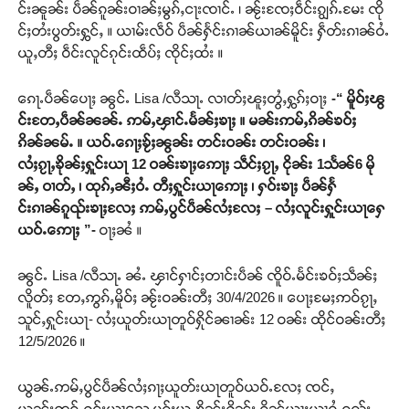
င်းၼူၼ်း ပဵၼ်ၵူၼ်းဝၢၼ်ႈမွၵ်ႇငႃးၸၢင်ႉ ၊ ၼႂ်းၸႄႈဝဵင်းၵျွၵ်ႉမႄး ၸို
င်ႈတႆးပွတ်းႁွင်ႇ ။ ယၢမ်းလဵဝ် ပဵၼ်ႁႅင်းၵၢၼ်ယၢၼ်မိူင်း ႁဵတ်းၵၢၼ်ဝႆႉ
ယူႇတီႈ ဝဵင်းလူင်ၵုင်းထဵပ်ႈ ၸိုင်ႈထႆး ။
ၵေႃႉပဵၼ်ပေႃႈ ၼွင်ႉ Lisa /လီသႃႉ လၢတ်ႈၽူႈတွႆႇႁွၵ်ႈဝႃႈ
-“ မိူဝ်ႈၽွ
င်းတႄႇပဵၼ်ၼၼ်ႉ ဢမ်ႇၾၢင်ႉမႅၼ်ႈၶႃႈ ။ မၼ်းဢမ်ႇၵိၼ်ၶဝ်ႈ
ၵိၼ်ၼမ်ႉ ။ ယဝ်ႉၵေႃႈၶႂ်ႈၼွၼ်း တင်းဝၼ်း တင်းဝၼ်း ၊
လႆႈၵႂႃႇၶိုၼ်ႈႁူင်းယႃ 12 ဝၼ်းၶႃႈဢေႃႈ သဵင်ႈၵႂႃႇ ငိုၼ်း 1သႅၼ်6 မို
ၼ်ႇ ဝၢတ်ႇ ၊ ထုၵ်ႇၼီႈဝႆႉ တီႈႁူင်းယႃဢေႃႈ ၊ ႁဝ်းၶႃႈ ပဵၼ်ႁႅ
င်းၵၢၼ်ၵူၺ်းၶႃႈလႄႈ ဢမ်ႇပွင်ပဵၼ်လႆႈလႄႈ – လႆႈလူင်းႁူင်းယႃႁေ
ယဝ်ႉဢေႃႈ ”-
ဝႃႈၼႆ ။
ၼွင်ႉ Lisa /လီသႃႉ ၼႆႉ ၾၢင်ႁၢင်ႈတၢင်းပဵၼ် ၸိူဝ်ႉမႅင်းၶဝ်ႈသဵၼ်ႈ
လိူတ်ႈ တႄႇဢွၵ်ႇမိူဝ်ႈ ၼႂ်းဝၼ်းတီႈ 30/4/2026 ။ ပေႃႈမႄႈဢဝ်ၵႂႃႇ
သူင်ႇႁူင်းယႃ- လႆႈယူတ်းယႃတူဝ်ႁိုင်ၼၢၼ်း 12 ဝၼ်း ထိုင်ဝၼ်းတီႈ
12/5/2026 ။
ယွၼ်ႉဢမ်ႇပွင်ပဵၼ်လႆႈၵႃႈယူတ်းယႃတူဝ်ယဝ်ႉလႄႈ ၸင်ႇ
ယွၼ်းဢွၵ်ႇႁူင်းယႃသေ ပွၵ်ႈယူႇၶိုၼ်းႁိူၼ်း ၵိၼ်ယႃႈယႃဝႆႉၵူၺ်း