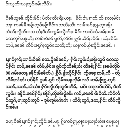
င်ႈယူတ်းယႃတူဝ်ၵမ်းလဵဝ်)။
ပဵၼ်ယွၼ်ႉၸိူဝ်ႈမႅင်း ပႅတ်ႊထီႊရီႊယႃႊ ၊ မႅင်းဝၢႆႊရၢတ်ႉသ် လႄႈမႅင်း
သႃး ဢၼ်မီးၼႂ်းတူဝ်ၼႂ်းၶိင်းသေတီႈတီႈ လၢမ်းၶဝ်ႈၵႂႃႇၸူးၼႂ်း
သဵၼ်ႈလိူတ်ႈသေ လႆႈဝဵၼ်းၸွမ်းလိူတ်ႈ။ မႅင်း ဢၼ်ၼႆႉၵမ်ႈၼမ်
တေလုၵ်ႉမႃးတီႈ တၢင်းပဵၼ် ပွတ်ႇၸဵပ်း၊ ႁူင်းယဵဝ်ႈၸဵပ်း ၊ သႆႈၸဵပ်း
ဢမ်ႇၼၼ် ၸဵပ်းၼွၵ်ႈတူဝ်သေတီႈတီႈ ယႃဢမ်ႇႁၢႆၸိူဝ်းၼၼ်ႉ ။
ၾၢင်ႁၢင်ႈတၢင်းပဵၼ် တႄႉမိူၼ်ၼင်ႇ- ႁႅင်းလူမ်းမႆႈၼႂ်းတူဝ် တေသု
င်ႁႅင်း ဢမ်ႇၼၼ် တႅမ်ႇႁႅင်း။ ႁူဝ်ၸႂ်တဵၼ်ႈဝႆး တဵၼ်ႈႁႅင်း (ၼမ်လိူဝ်
90 ၵမ်းတေႃႇၼိုင်ႈမိၼိတ်ႉ)၊ ႁိူဝ်ႉမွႆႈလိူဝ်ႁႅင်း၊ ၸႂ်ၶေႃးဢမ်ႇလီ – ၸႂ်
လႅၵ်ႈလၢႆႈဝႆး ငဝ်မိုင် ဝူၼ်ႉၵႂင် လိုမ်းၼႃႈလိုမ်းလင် ဢမ်ႇၶႂ်ႈႁူႉတူဝ်
သၼ်ႇသၼ်ႇသၢႆသၢႆ။ ႁႅင်းလိူတ်ႈတူၵ်းတႅမ်ႇ- မဝ်း တႃလပ်းသိင်ႇ ပဵၼ်
လူမ်း။ ၼိူဝ်ႉၼင်ႁႅင်ႈ ၽိူၵ်ႇၸိူၼ်းပိူၼ်း ဢမ်ႇၼၼ် မီးမဵတ်ႉလႅင်လႅ
င်ဢွၵ်ႇမႃးၸွမ်းတူဝ် – ၶူမ်းၶူမ်းၵၢႆးၵၢႆး ။ ယဵဝ်ႈဢွၵ်ႇဢေႇႁႅင်း ၸဵမ်ၸိူ
ဝ်းၼႆႉ။
ပေႃးပဵၼ်ၾၢင်ႁၢင်ႈၸိူဝ်းၼႆႉမႃး ႁႂ်ႈဢဝ်ၵႂႃႇႁႃမေႃယႃဝႆးဝႆး။ မေႃယႃ