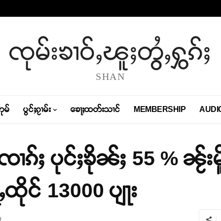
ၸုမ်းၶၢဝ်ႇၽူႈတွႆႇႁွၵ်ႈ
SHAN
တုမ်
ပွင်ႈၵႂၢမ်း
ၶေႃႈထတ်းသၢင်
MEMBERSHIP
AUDI
်ႈ ပုင်ႈၶိုၼ်ႈ 55 % ၼႂ်းမိ
ႇထိုင် 13000 ပျႃး
0