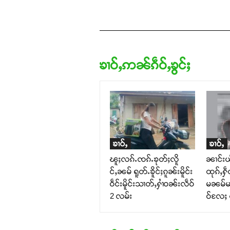
ၶၢဝ်ႇဢၼ်ၵဵဝ်ႇၶွင်ႈ
ၶၢဝ်ႇ
ၶၢဝ်ႇ
ၽူႈလၵ်ႉၸၵ်ႉၶုတ်ႈလိူ
ၼၢင်းယိ
င်ႇၼမ် ရူတ်ႉၶိူင်ႈၵူၼ်းမိူင်း
ထုၵ်ႇႁဵ
ဝဵင်းမိူင်းသၢတ်ႇႁၢႆဝၼ်းလဵဝ်
မၼမ်မႃ
2 လမ်း
ဝ်လႄႈ 