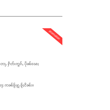
promotion
တေႃႇ ႁဵတ်းဢွၵ်ႇ ပိုၼ်ၽႄႈ
ႃႈ ဢၼ်ၶႂ်ႈႁူႉၶႂ်ႈငိၼ်း။