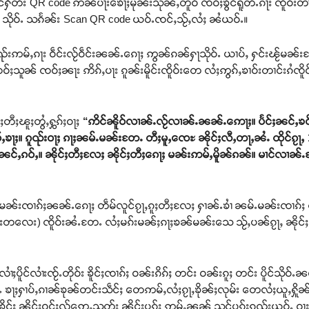
ပိူင်ႁဵတ်း QR code ဢၼ်ပႃးၶေႃႈမုၼ်းသုၼ်ႇတူဝ် ၸဝ်ႈၶွင်ရူတ်ႉၵႃး ၸိူဝ်းတ
းတေ သိုဝ်ႉ သၵႅၼ်း Scan QR code ယဝ်ႉၸင်ႇသႂ်ႇလႆႈ ၼႆယဝ်ႉ။
ူၺ်းဢမ်ႇၵႃး ဝဵင်းလႂ်ဝဵင်းၼၼ်ႉၵေႃႈ ဢွၼ်ၵၼ်ႁႃသိုဝ်ႉ ယၢပ်ႇ ႁင်းၽႂ်မၼ်း
ဝ်ႈသူၼ် ၸဝ်ႈၼႃး ဢိၵ်ႇပႃး ၵူၼ်းမိူင်းၸိူဝ်းတေ လႆႈဢွၵ်ႇၶၢဝ်းတၢင်းၵႆၸိူ
်ႈတီႈၽူႈတွႆႇႁွၵ်ႈဝႃႈ
“ဢိင်ၼိူဝ်လၢၼ်ႉလႂ်လၢၼ်ႉၼၼ်ႉဢေႃႈ။ ပႅင်ႈၼင်ႇၶဝ်
။ ၵူၺ်းဝႃႈ ၵႃႈၼမ်ႉမၼ်းတႄႉ တီႈမူႇၸေႊ ၼိုင်ႈလီႇတႃႇၼႆႉ ထိုင်ၵႂႃႇ 1
းၼင်ႇၵဝ်ႇ။ ၼိုင်ႈတီႈလႄႈ ၼိုင်ႈတီႈၵေႃႈ မၼ်းဢမ်ႇမိူၼ်ၵၼ်။ မၢင်လၢၼ်ႉ
်ႉမၼ်းၸၢၵ်ႈၼၼ်ႉၵေႃႈ တဵမ်လူင်ၵႂႃႇၵူႈတီႈလႄႈ ႁၢၼ်ႉၶၢႆ ၼမ်ႉမၼ်းၸၢၵ်ႈ ၸွမ်
(မၢၼ်းတလေး) ၸိူဝ်းၼႆႉတႄႉ လႆႈမၵ်းမၼ်ႈၵႃႈၶၼ်မၼ်းသေ သႂ်ႇပၼ်ၵႂႃႇ ၼိုင်ႈလမ
လၢႆႈပိူင်လၢႆးၸႂ်ႉတိုဝ်း ၶိူင်ႈၸၢၵ်ႈ ဝၼ်းၵိၵ်ႈ တင်း ဝၼ်းၵူႈ တင်း ပိူင်သိုဝ
ႉၼႆႉ ၶႃႈႁၢပ်ႇၵၢၼ်ၶုၼ်တင်းသဵင်ႈ တေဢမ်ႇလႆႈၵႂႃႇၶိုၼ်ႈလုမ်း တေလႆႈယူႇႁ
ူင်ႈ ၼိုင်ႈဝူင်ႈလႂ်ဢေႇသုတ်း ၼိုင်ႈပွၵ်ႈ ဢမ်ႇၼၼ် သွင်ပွၵ်ႈၵူၺ်းယဝ်ႉ ဝႃ