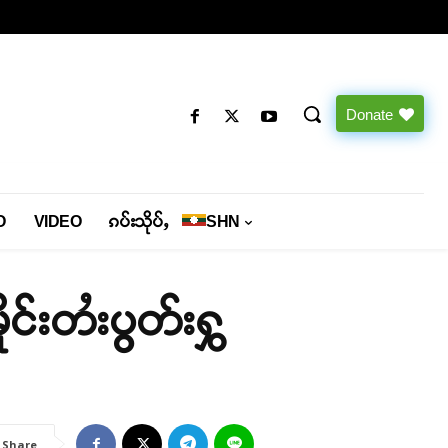
Donate
O
VIDEO
ၵပ်းသိုပ်ႇ
SHN
ူင်းတႆးပွတ်းႁွ
Share