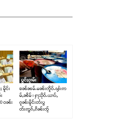
ပွင်ႈၵႂၢမ်း
 မိူင်း
ၶၼ်ၼမ်ႉမၼ်းၸိူဝ်ႉၾႆးဢ
်း
မ်ႇၼိမ် ၊ ႁႃသိုဝ်ႉယၢပ်ႇ
 90 ဝၼ်း
ၵူၼ်းမိူင်းတႆးပွ
တ်းဢွၵ်ႇၵိၼ်းၸႂ်