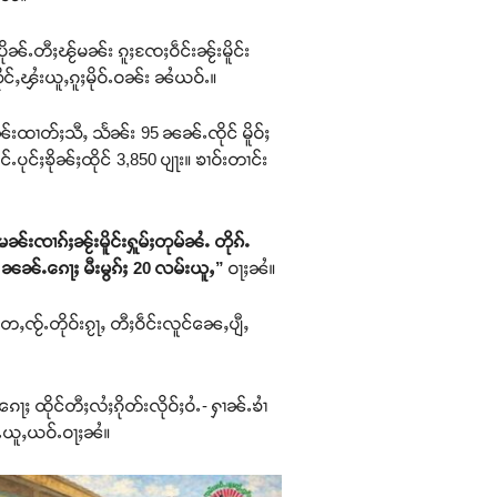
ုၼ်ႉတီႈၽႂ်မၼ်း ၵူႈၸႄႈဝဵင်းၼႂ်းမိူင်း
သိုင်ႇၾႆးယူႇၵူႈမိုဝ်ႉဝၼ်း ၼႆယဝ်ႉ။
းထၢတ်ႈသီႇ သႅၼ်း 95 ၼၼ်ႉၸိုင် မိူဝ်ႈ
ုင်ႈၶိုၼ်ႈထိုင် 3,850 ပျႃး။ ၶၢဝ်းတၢင်း
ၼ်းၸၢၵ်ႈၼႂ်းမိူင်းႁူမ်ႈတုမ်ၼႆႉ တိုၵ်ႉ
 ၼၼ်ႉၵေႃႈ မီးမွၵ်ႈ 20 လမ်းယူႇ”
ဝႃႈၼႆ။
ႄႇၸႂ်ႉတိုဝ်းၵႂႃႇ တီႈဝဵင်းလူင်ၼေႇပျီႇ
ႈ ထိုင်တီႈလႆႈၵိုတ်းလိုဝ်ႈဝႆႉ- ႁၢၼ်ႉၶၢႆ
ၼ်ႉယူႇယဝ်ႉဝႃႈၼႆ။