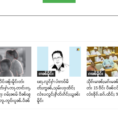
ၵၢၼ်မိူင်း
ၵၢၼ်မိူင်း
င်းၼႂ်းမိူင်းတႆး
ၽႃႉလူင်ႁၢႆ ပၢႆဢဝ်မိ
သိုၵ်းမၢၼ်ႈမၵ်းမၼ်ႈ
တ်းႁၢႆႉၸႃႉတၢင်းၵႃႇ
တ်ႈဢွၼ်ႇသုမ်းပႃးထႅင်ႈ
တႆး 15 ဝဵင်း ပဵၼ်ငဝ
း ၵမ်ႈၼမ် ပဵၼ်ၽူ
လၢႆးပလွင်ႈႁဵတ်းၵႅင်ႈယွၼ်း
လၢႆးၶိုၵ်ႉၶၵ်ႉထႅင်ႈ
ၸူႉၸူဝ်းပူၼ်ႉပႅၼ်
မိူင်း