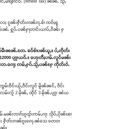
ၢင်ႇမၢႆၾၢင်ဝႆႉ (Wheel Tax) ၼၼ်ႉ သႂ်ႇ
လႄႈ ၵူၼ်းႁဵတ်းၵၢၼ်ၵႃႉၶၢႆ ၸဝ်ႈရူ
ဝ်းၼႆႉ ႁူပ်ႉပၼ်ႁႃတၢင်းယၢပ်ႇၵိၼ်း ႁ
မီးၼၼ်ႉတႄႉ ၶဝ်ၶၢႆပၼ်ယူႇ။ ပႆႇဢိုတ်း
2000 ပျႃးယဝ်ႉ။ ပေႃးတီႈပၢမ်ႉလူင်မၼ်း
တႄႉၵေႃႈ ဢမ်ႇႁပ်ႉသႂ်ႇပၼ်ႁႄ ဢိုတ်းဝႆႉ
းဝဵင်းယႂ်ႇဝဵင်းလူင် မိူၼ်ၼင်ႇ ဝဵင်း
်းလႂ် 2 မိုၼ်ႇ ထိုင် 3 မိုၼ်ႇပျႃး ၼႆယ
်ႉၼမ်ႉမၼ်းၸၢၵ်ႈၵူၺ်းဢမ်ႇၵႃး သိုပ်ႇပိုၼ်ၽၢ
ိူၼ်း ႁဵတ်းၵၢၼ်ၵူႈၵေႃႉၼႆသေ တေဝၢ
ႈၼႆ။