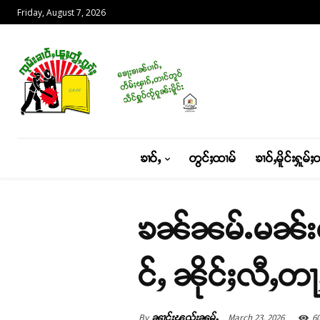
Friday, August 7, 2026
ၶၢဝ်ႇ
တွင်ႈထၢမ်
ၶၢဝ်ႇမိူင်းႁူမ်ႈ
ၶၼ်ၼမ်ႉမၼ်းၸၢၵ
င်ႇ ၼိုင်ႈလီႇတႃ
By
March 23, 2026
6
ၼၢင်းၽူၺ်းၼုမ်ႇ