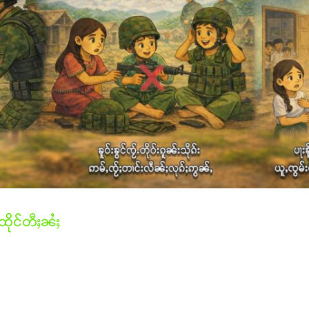
ိုင်တီႈၼႆႈ