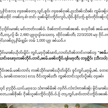
ၵႂႃႇႁႅင်းလႄႈ ၵႃႈၶၼ်တေႃႉသူင်ႇၶူဝ်း ၵႃႈၶၼ်ၵုၼ်ႇၵူႈသႅၼ်းသႅၼ်း ၸွမ်းၼႂ်းပိ
ႈထိုင် ၵၢၼ်ၵႃႉၶၢႆ တင်း ၵူၼ်းမိူင်းၸိူဝ်းလူဝ်ႇသိုဝ်ႉၶိူင်ႈၸႂ်ႉၶူဝ်းတိုဝ်းၼႂ်း
်ႈသိုၵ်းမၢၼ်ႈ မၵ်းတတ်းပၼ်ဝႆႉ ပဵၼ်တၢင်းၵၢၼ်ၼၼ်ႉ ပေႃးပဵၼ် ၼမ်ႉမၼ်
တႃႇလႂ် မီး 2,480 ပျႃးၵူၺ်းသေတႃႉ ထိုင်ဝၼ်းတီႈ 22/3/2026 မႃး ၵိုင်ႉၵၢင်ႉပ
်ႈၵၼ်ၵႂႃႇႁိမ်းႁွမ်း ၸမ် 1,000 ပျႃး ၼႆယဝ်ႉ။
သိုၵ်းမၢၼ်ႈယိုတ်းမိူင်း ဢွၵ်ႇမႃးပိုၼ်ၽၢဝ်ႇလၢတ်ႈပဵၼ်တၢင်းၵၢၼ်ဝႃႈ
“ၼမ်ႉမ
်းသၢင်းၽေႃးဢၼ်တိုၵ်ႉတၢင်ႇၼမ်ႉမၼ်းၸိူဝ်ႉၾႆးမႃးတီႈ တႃႈႁိူဝ်း (သီလဝါ)
တိုဝ်းၼမ်ႉမၼ်းၸၢၵ်ႈ ဢၼ်သိုၵ်းမၢၼ်ႈယိုတ်းမိူင်း ၶူင်ဢွၵ်ႇမႃးမႂ်ႇၼႆႉ တေတ
းလိူဝ်ႇ (မၢၼ်းတလေး) လႄႈ ဝဵင်းတူၼ်ႈတီး ဢွၼ်တၢင်းသုတ်းပိူၼ်ႈ ဝႃႈၼႆ။
 ႁႃသိုဝ်ႉယၢပ်ႇမႃးသေ သၢႆၵၢၼ်မိၼ် ၵႃးၵိၵ်ႉလၢႆလၢႆဢၼ်ၼႂ်း မိူင်းမၢၼ်ႈၵေႃ
ႆႉ တႄႇပၼ်ၶိုၼ်း ငိုၼ်းၵူၼ်းၸိူဝ်းသိုဝ်ႉဝႆႉဝႂ် တႃႇဢွၵ်ႇၶၢဝ်းတၢင်းၸိူဝ်းၼ