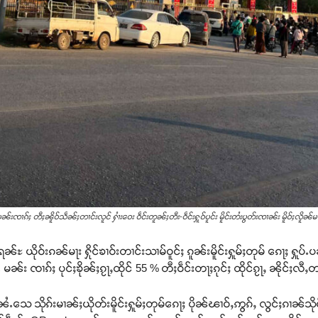
ႉမၼ်းၸၢၵ်ႈ တီႈၼိူဝ်သဵၼ်ႈတၢင်းလူင် ႁၢႆးဝေး ဝဵင်းတူၼ်ႈတီး-ဝဵင်းႁူဝ်ပူင်း မိူင်းတႆးပွတ်းၸၢၼ်း မိူဝ်ႈလိူၼ်မ
်ႊ ယိုဝ်းၵၼ်မႃး ႁိုင်ၶၢဝ်းတၢင်းသၢမ်ဝူင်ႈ ၵူၼ်းမိူင်းႁူမ်ႈတုမ် ၵေႃႈ ႁူပ်
ႉ မၼ်း ၸၢၵ်ႈ ပုင်ႈၶိုၼ်ႈၵႂႃႇထိုင် 55 % တီႈဝဵင်းတႃႈၵုင်ႈ ထိုင်ၵႂႃႇ ၼိုင်ႈလီ
ႆႉသေ သိုၵ်းမၢၼ်ႈယိုတ်းမိူင်းႁူမ်ႈတုမ်ၵေႃႈ ပိုၼ်ၽၢဝ်ႇဢွၵ်ႇ လွင်ႈၵၢၼ်သိ