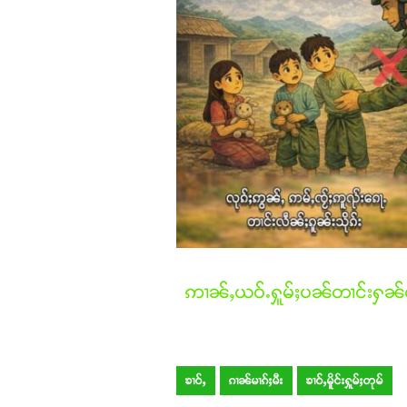
ဢၢၼ်ႇယဝ်ႉႁူမ်ႈပၼ်တၢင်းႁၼ်ထ
ၶၢဝ်ႇ
ၵၢၼ်မၢၵ်ႈမီး
ၶၢဝ်ႇမိူင်းႁူမ်ႈတုမ်