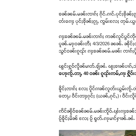
ၶၼ်ၼမ်ႉမၼ်းၸၢၵ်ႈ ၵိုင်ႉၵၢင်ႉပုင်ႈၶိုၼ်ႈ
တႆးၵေႃႈ ပုင်ႈၶိုၼ်ႈၵႂႃႇ ၸွမ်းလႄႈ တုမ်ႉယွၼ်
ၵႃႈၶၼ်ၼမ်ႉမၼ်းၸၢၵ်ႈ ဢၼ်လူင်ပွင်ၸိုင
ပူၼ်ႉမႃးဝၼ်းတီႈ 4/3/2026 ၼၼ်ႉ ၼိုင်ႈလီႇ
သွင်ဝၼ်းၵူၺ်း ၵႃႈၶၼ်ၼမ်ႉမၼ်း ၸၢၵ်ႈပိူင
ၽွင်းႁူဝ်လိူၼ်မၢတ်ႉၶျ်ၼႆႉ ၽူႈၶၢၼ်ပၢၵ်ႇ
ပေႃးၸႂ်ႉတႃႇ 40 ဝၼ်း ၵူၺ်းဢမ်ႇၵႃး ႁိူဝ
ၶိူင်ႈၸၢၵ်ႈ လႄႈ ပိူင်ၵၢၼ်လူတ်းယွမ်းၸႂ်ႉ
တေႃႇ၊ ဝဵင်းတႃႈၵုင်ႈ (ယၼ်ႇၵုင်ႇ) ၊ ဝဵင်
ဢိင်ၼိူဝ်ၶၼ်ၼမ်ႉမၼ်းၸိူဝ်ႉၾႆးၵႃႈၶၼ်သုင်
ဝႂ်ၶိူင်ႈမိၼ် လႄႈ ဝႂ် ရူတ်ႉၵႃးမၢင်ႁၢၼ်ႉၼ