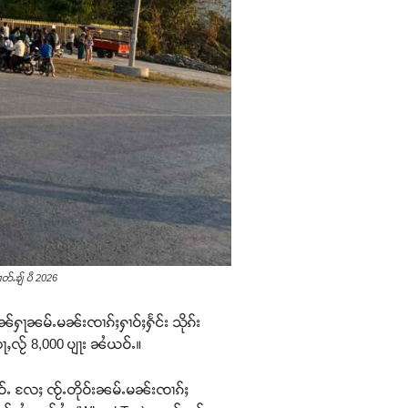
ၢတ်ႉၶျ် ပီ 2026
ႉပၼ်ႁႃၼမ်ႉမၼ်းၸၢၵ်ႈႁၢဝ်ႈႁႅင်း သိုၵ်း
ႇတႃႇလႂ် 8,000 ပျႃး ၼႆယဝ်ႉ။
ုဝ်ႉ လႄႈ ၸႂ်ႉတိုဝ်းၼမ်ႉမၼ်းၸၢၵ်ႈ