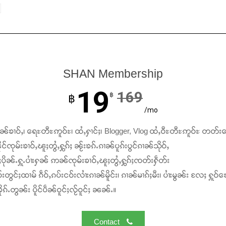
SHAN Membership
19
169
฿
฿
/mo
ၢၼ်ၶၢဝ်ႇ၊ ရေႊတီႊဢူဝ်ႊ၊ ထႆႇႁၢင်ႈ၊ Blogger, Vlog ထႆႇဝီႊတီႊဢူဝ်ႊ တတ်း
င်ၸုမ်းၶၢဝ်ႇၽူႈတွႆႇႁွၵ်ႈ ၼႂ်းၶၵ်ႉၵၢၼ်ပူၵ်းပွင်ၵၢၼ်သိုဝ်ႇ
ႆႈပိုၼ်ႉႁူႉပၢႆးႁၼ် ဢၼ်ၸုမ်းၶၢဝ်ႇၽူႈတွႆႇႁွၵ်ႈၸတ်းႁဵတ်း
်းတွင်ႈထၢမ် ၵဵဝ်ႇၵပ်းငဝ်းလၢႆးၵၢၼ်မိူင်း၊ ၵၢၼ်မၢၵ်ႈမီး၊ ပၢႆးမွၼ်း လႄႈ ႁူဝ်ၶေ
ၵ်ႉတွၼ်း ပိူင်ပဵၼ်ဝူင်ႈလႂ်ဝူင်ႈ ၼၼ်ႉ။
Contact