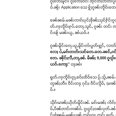
ၵူႈၸႄႈမိူင်း၊ ၵူႈၸႄႈဝဵင်း ထိုင်တီႈၸတ်း
ဝႆႉၼႂ်း Application သေ ႁႂ်ႈၵူၼ်းၸိူဝ်
ၶၼ်ၼမ်ႉမၼ်းၸၢၵ်ႈပုင်ႈၶိုၼ်ႈသုင်ႁႅင်းၵ
တ်ႉၵႃးၸိူဝ်းႁပ်ႉတေႃႉသူင်ႇ ၵူၼ်း တင်း ၸ
င်းၽႂ် မၼ်းယူႇ ၼႆယဝ်ႉ။
ၵူၼ်းမိူင်းၵေႃႉယူႇမိူင်းတႆးပွတ်းႁွင်ႇ လၢတ
လႄႈ ပႆႇမၵ်းတတ်းသင်တေႉတေႉၼင်ႇၵဝ်ႇၶႃႈ
တႄႉ ၼိုင်ႈလီႇတႃႇၼႆႉ မႅၼ်ႈ 9,000 ၵူၺ်
ယဝ်ႉဢေႃႈ”
ဝႃႈၼႆ။
ရူတ်ႉၵႃးၸိူဝ်းၵႂႃႇၶဝ်ႈထႅဝ်သေ ပႂ်ႉသႂ်ႇၼမ
တူၼ်ႈတီး၊ ဝဵင်းတႃႈ ၵုင်ႈ၊ ဝဵင်းလိူဝ်ႇ 
ဝ်ႉ။
သိုၵ်းမၢၼ်ႈယိုတ်းမိူင်းၼႆႉ မၵ်းမၼ်ႈ လႅၵ်ႈ
ဝ်ႇပဵၼ်တၢင်းၵၢၼ်ဝႆႉ ၵူႈဝူင်ႈဝၼ်းပုတ်
င်းၶၢႆၼမ်ႉမၼ်းပၼ် ၸဝ်ႈၵႃး တင်း ရူတ်ႉ ၶိ