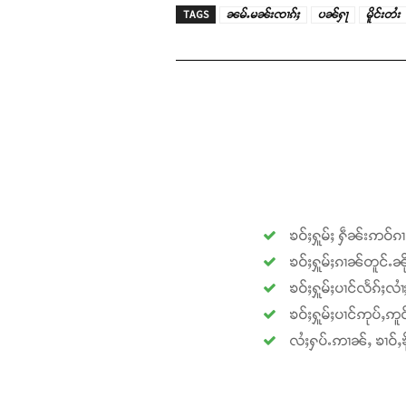
TAGS
ၼမ်ႉမၼ်းၸၢၵ်ႈ
ပၼ်ႁႃ
မိူင်းတႆး
ၶဝ်ႈႁူမ်ႈ ႁဵၼ်းဢဝ်ၵ
ၶဝ်ႈႁူမ်ႈၵၢၼ်တူင်ႉၼို
ၶဝ်ႈႁူမ်ႈပၢင်လႅၵ်ႈလၢ
ၶဝ်ႈႁူမ်ႈပၢင်ဢုပ်ႇဢူဝ
လႆႈႁပ်ႉဢၢၼ်ႇ ၶၢဝ်ႇၶို