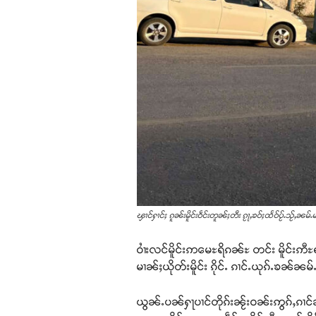
ၾၢင်ႁၢင်ႈ ၵူၼ်းမိူင်းဝဵင်းတူၼ်ႈတီး ၵႂႃႇၶဝ်ႈထႅဝ်ပႂ်ႉသႂ်ႇၼမ်
ဝၢႆးလင်မိူင်းဢမေႊရိၵၼ်ႊ တင်း မိူင်းဢီႊရၼ
မၢၼ်ႈယိုတ်းမိူင်း ၵိုင်ႉ ၵၢင်ႉယုၵ်ႉၶၼ်ၼမ်
ယွၼ်ႉပၼ်ႁႃပၢင်တိုၵ်းၼႂ်းဝၼ်းဢွၵ်ႇၵၢင်ၼ