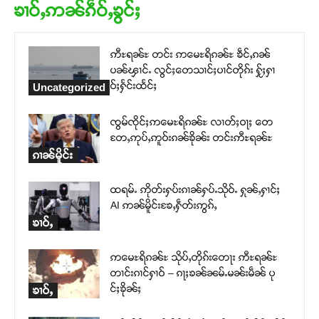
ၶၢဝ်ႇဢၼ်ၵဵဝ်ႇၶွင်ႈ
ဢီႊရၼ်ႊ တင်း ဢမေႊရိၵၼ်ႊ ၶဵင်ႇၵၼ်
ပၼ်ၾၢင်ႉ လွင်ႈတေသၢင်ႈပၢင်တိုၵ်း ႁႂ်ႈႁၢ
ဝ်ႈႁႅင်းထႅင်ႈ
Uncategorized
ၸွမ်ၸိုင်ႈဢမေႊရိၵၼ်ႊ လၢတ်ႈဝႃႈ တေ
တႄႇဢုပ်ႇဢူဝ်းၵၼ်ၶိုၼ်း တင်းဢီႊရၼ်ႊ
ၵၢၼ်မိူင်း
ထရမ်ႉ ဢိုတ်းႁပ်းၵၢၼ်ႁပ်ႉသိုဝ်ႉ ႁုၼ်ႇႁၢင်ႈ
AI ဢၼ်မိူင်းၶႄႇႁဵတ်းဢွၵ်ႇ
ၶၢဝ်ႇ
ဢမေႊရိၵၼ်ႊ သိုပ်ႇတိုၵ်းတေႃး ဢီႊရၼ်ႊ
တၢင်းၵၢင်ႁၢဝ် – ၵႃႈၶၼ်ၼမ်ႉမၼ်းမဵၼ် ပု
င်ႈၶိုၼ်ႈ
ၶၢဝ်ႇ