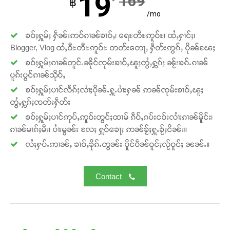
19
169
฿
/mo
ၶဝ်ႈႁူမ်ႈ ႁဵၼ်းဢဝ်ၵၢၼ်ၶၢဝ်ႇ၊ ရေႊတီႊဢူဝ်ႊ၊ ထႆႇႁၢင်ႈ၊
Blogger, Vlog ထႆႇဝီႊတီႊဢူဝ်ႊ တတ်းတေႃႇ ႁဵတ်းဢွၵ်ႇ ပိုၼ်ၽႄႈ
ၶဝ်ႈႁူမ်ႈၵၢၼ်တူင်ႉၼိုင်ၸုမ်းၶၢဝ်ႇၽူႈတွႆႇႁွၵ်ႈ ၼႂ်းၶၵ်ႉၵၢၼ်
ပူၵ်းပွင်ၵၢၼ်သိုဝ်ႇ
ၶဝ်ႈႁူမ်ႈပၢင်လႅၵ်ႈလၢႆႈပိုၼ်ႉႁူႉပၢႆးႁၼ် ဢၼ်ၸုမ်းၶၢဝ်ႇၽူႈ
တွႆႇႁွၵ်ႈၸတ်းႁဵတ်း
ၶဝ်ႈႁူမ်ႈပၢင်ဢုပ်ႇဢူဝ်းတွင်ႈထၢမ် ၵဵဝ်ႇၵပ်းငဝ်းလၢႆးၵၢၼ်မိူင်း၊
ၵၢၼ်မၢၵ်ႈမီး၊ ပၢႆးမွၼ်း လႄႈ ႁူဝ်ၶေႃႈ ဢၼ်ၶႂ်ႈႁူႉၶႂ်ႈငိၼ်း။
လႆႈႁပ်ႉဢၢၼ်ႇ ၶၢဝ်ႇၶိုၵ်ႉတွၼ်း ပိူင်ပဵၼ်ဝူင်ႈလႂ်ဝူင်ႈ ၼၼ်ႉ။
Contact