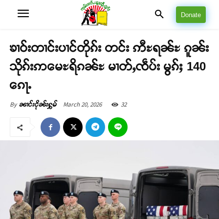
Donate
ၶၢဝ်းတၢင်းပၢင်တိုၵ်း တင်း ဢီႊရၼ်ႊ ၵူၼ်း
သိုၵ်းဢမေႊရိၵၼ်ႊ မၢတ်ႇၸဵပ်း မွၵ်ႈ 140
ၵေႃႉ
March 20, 2026
32
By
ၼၢင်းငိုၼ်းႁွမ်