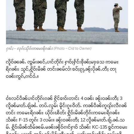
ႁၢင်ႈ – လုၵ်ႈသိုၵ်းဢမေႊရိၵၼ်ႊ (Photo – Crd to Owner)
လိူဝ်ၼၼ်ႉ ၸွမ်းၼင်ႇပၢင်တိုၵ်း ႁၢဝ်ႈႁႅင်းၶိုၼ်ႈမႃးသေ ဢမေႊ
ရိၵၼ်ႊ သူင်ႇႁိူဝ်းမိၼ် တင်းၼမ်လၢႆ ၶဝ်ႈၵႂႃႇၼႂ်းပိုၼ်ႉတီႈ တႃ
ဝၼ်းဢွၵ်ႇၵၢင်ဝႆႉ။
ဝၢႆးလင်ပဵၼ်ပၢင်တိုၵ်းၵၼ် ႁိုင်ၶၢဝ်းတၢင်း 4 ဝၼ်း ၼႂ်းဝၼ်းတီႈ 3
လိူၼ်မၢတ်ႉၶျ်ၼႆႉ တပ်ႉလူမ်း မိူင်းၵူႊဝိတ်ႉ ဢၼ်ပဵၼ်ဢူၺ်းလီၵၼ်
တင်း ဢမေႊရိၵၼ်ႊ ယိုဝ်းၽိတ်း ႁိူဝ်းမိၼ်တိုၵ်းဢမေႊရိၵၼ်ႊ
သႅၼ်း F-15 တူၵ်း 3 လမ်း။ ၼႂ်းဝၼ်းတီႈ 12 လိူၼ်မၢတ်ႉၶျ်ႉၼႆႉသ
မ်ႉ ႁိူဝ်းမိၼ်ထႅမ်ၼမ်ႉမၼ်းၼိူဝ်ၵၢင်ႁၢဝ် သႅၼ်း KC-135 ၶွင်ဢမေႊ