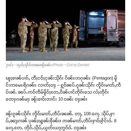
ႁၢင်ႈ – လုၵ်ႈသိုၵ်းဢမေႊရိၵၼ်ႊ (Photo – Crd to Owner)
ၽူႈၶၢၼ်ပၢၵ်ႇ တီႈငဝ်ႈငုၼ်းသိုၵ်း ပႅၼ်ႊတၵုၼ်ႊ (Pentagon) မိူ
င်းဢမေႊရိၵၼ်ႊ လၢတ်ႈဝႃႈ – ႁူဝ်ၼပ်ႉၵူၼ်းသိုၵ်း ၸိူဝ်းမၢတ်ႇၸဵ
ပ်းၼႆႉ ၼပ်ႉဢဝ်ၸဵမ်မိူဝ်ႈတႄႇပဵၼ်ပၢင်တိုၵ်းသေ လႆႈတိုၵ်း
တေႃးၵၼ်မႃး ၼႂ်းၶၢဝ်းတၢင်း 10 ဝၼ်း ဝႃႈၼႆ။
ၼႂ်းၵူၼ်းသိုၵ်း ၸိူဝ်းမၢတ်ႇၸဵပ်းၼၼ်ႉ တႃႇ 108 ၵေႃႉ သိုပ်ႇႁၢ
ပ်ႇၼႃႈၵၢၼ် ပုၼ်ႈၽွၼ်းၶိုၼ်း။ ဢၼ်မၢတ်ႇၸဵပ်းႁၢဝ်ႈႁႅင်းဝႆႉ 8
ၵေႃႉတႄႉ တိုၵ်ႉသိုပ်ႇယူတ်းယႃတူဝ်ဝႆႉ ဝႃႈၼႆ။