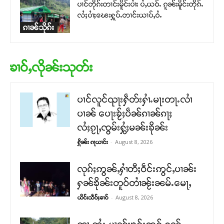
ပၢင်တိုၵ်းတၢင်းမိူင်းပၢႆး ပႆႇယဝ်ႉ ၵူၼ်းမိူင်းတိုၵ်ႉ
လႆႈပၢႆႈၽေးႁူပ်ႉတၢင်းယၢပ်ႇဝႆႉ
ၵၢၼ်သိုၵ်း
ၶၢဝ်ႇလိုၼ်းသုတ်း
ပၢင်လူင်ၺႃးႁဵတ်းႁၢႆႉမႃးတႃႉလၢႆ
ပၢၼ် ​​ပေႃးၶႂ်ႈပဵၼ်ၵၢၼ်ၵႃႈ
လႆႈၵႂႃႇၸွမ်းႁွႆႈမၼ်းၶိုၼ်း
-
August 8, 2026
ႁိုၼ်း ၵႃယၢင်း
လုၵ်ႈဢွၼ်ႇႁၢႆတီႈဝဵင်းဢွင်ႇပၢၼ်း
ႁၼ်ၶိုၼ်းတူဝ်တၢႆၼႂ်းၼမ်ႉမေႃႇ
-
August 8, 2026
ယိင်းသဵဝ်ႈၶၢဝ်