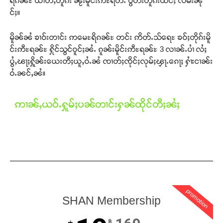
ရိၵၼ်ႊ ယၢတ်ႇတူၵ်း ၼႂ်းမိူင်းဢီႊရတ်ႉ ပွတ်းတူၵ်းထႅင်ႈ လမ်းၼို
င်ႈ။
မိူၼ်ၼႆ ၶၢဝ်းတၢင်း ဢမေႊရိၵၼ်ႊ တင်း ဢိတ်ႉသ်ရေႊ ၶဝ်ႈတိုၵ်းမိူ
င်းဢီႊရၼ်ႊ ႁိုင်သွင်ဝူင်ႈၼႆႉ ၵူၼ်းမိူင်းဢီႊရၼ်ႊ 3 လၢၼ်ႉပၢႆ လႆႈ
ပွႆႇၽႃႈႁိူၼ်းယေးတီႈယူႇဝႆႉၼႆ ၸၢတ်ႈၸိုင်ႈလုမ်ႈၾႃႉၵေႃႈ ႁၢႆးငၢၼ်း
Support SHAN
ဝႆႉၼင်ႇၼႆ။
တႃႇႁႂ်ႈသဵင်ၵၢင်ၸႂ်ၵူၼ်းမိူင်း ၵူႈတီႈၵူႈလႅၼ်ပေႃးတေၸွ
တ်ႇ တူဝ်ႈလုမ်ႈၾႃႉၼၼ်ႉ ၶဝ်ႈႁူမ်ႈၵမ်ႉထႅမ် ၸုမ်းၶၢ
ဢၢၼ်ႇယဝ်ႉႁူမ်ႈပၼ်တၢင်းႁၼ်ထိုင်တီႈၼႆႈ
ဝ်ႇၽူႈတွႆႇႁွၵ်ႈ လႆႈယူႇၶႃႈဢေႃႈ။
Donate Now
promotion
SHAN Membership
฿