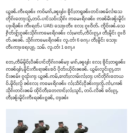
ယွၼ်ႉဢီႊရၼ်ႊ ဢဝ်မၢၵ်ႇၼူၾႆး၊ ၶိူင်ႈတရူၼ်ႊတင်းၼမ်လၢႆသေ
တိုၵ်းတေႃးသႂ်ႇတပ်ႉပၢင်သဝ်းသိုၵ်း ဢမေႊရိၵၼ်ႊ ဢၼ်မီးၼႂ်းမိူင်း
ပႃႊရိၼ်း၊ ဢီႊရတ်ႉ၊ UAE၊ သေႃႊတီႊ လႄႈ ၵူႊဝိတ်ႉ ၸိူဝ်းၼႆႉသေ
ႁဵတ်းႁႂ်ႈၵူၼ်းသိုၵ်းဢမေႊရိၵၼ်ႊ လႆႈမၢတ်ႇၸဵပ်းၵႂႃႇ။ တီႈမိူင်း ၵူႊဝိ
တ်ႉၼၼ်ႉ သိုၵ်းဢမေႊရိၵၼ်ႊ လူႉတၢႆ 6 ၵေႃႉ၊ တီႈမိူင်း သေႃႊ
တီႊဢႃႊရေးပျႃႉ သမ်ႉ လူႉတၢႆ 1 ၵေႃႉ။
တႄႇၸဵမ်မိူဝ်ႈပဵၼ်ပၢင်တိုၵ်းၵၼ်မႃး မၢၵ်ႇၼူၾႆး လႄႈ ၶိူင်ႈတရူၼ်ႊ
ဢၼ်ၾၢႆႇမိူင်းဢီႊရၢၼ်ႊၶဝ် ပိုတ်းယိုဝ်းၼၼ်ႉ ယွမ်းလူင်းၵႂႃႇတၢ
င်းၼမ်။ ၵူၺ်းၵႃႈ ယွၼ်ႉဢမ်ႇၶၢတ်ႈလၢမ်းလႆႈဝႃႈ ပၢင်တိုၵ်းတေယ
ဝ်ႉမိူဝ်ႈလႂ် ၼႆလႄႈ ဢမေႊရိၵၼ်ႊ လႆႈသဵင်ႈငိုၼ်းၵႃႈၸႂ်ႉၸၢႆႇၵၢၼ်
သိုၵ်းတင်းၼမ် ထိုင်တီႈတေၸၢင်ႈလႆႈသူင်ႇ တပ်ႉလိၼ် ၶဝ်ႈၵႂႃႇ
တီႈၼႂ်းမိူင်းဢီႊရၼ်ႊၵွၼ်ႇ ဝႃႈၼႆ။