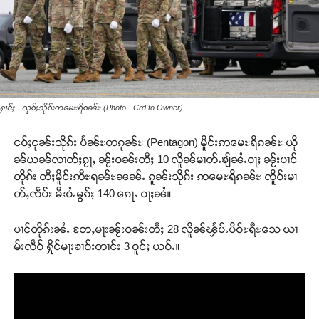
ႁၢင်ႈ - လုၵ်ႈသိုၵ်းဢမေႊရိၵၼ်ႊ (Photo - Crd to Owner)
ငဝ်ႈငုၼ်းသိုၵ်း ပႅၼ်ႊတၵုၼ်ႊ (Pentagon) မိူင်းဢမေႊရိၵၼ်ႊ ယို
ၼ်ယၼ်လၢတ်ႈၵႂႃႇ ၼႂ်းဝၼ်းတီႈ 10 လိူၼ်မၢတ်ႉၶျ်ၼႆႉဝႃႈ ၼႂ်းပၢင်
တိုၵ်း တီႈမိူင်းဢီႊရၼ်ႊၼၼ်ႉ ၵူၼ်းသိုၵ်း ဢမေႊရိၵၼ်ႊ ၸိူဝ်းမၢ
တ်ႇၸဵပ်း မီးဝႆႉမွၵ်ႈ 140 ၵေႃႉ ဝႃႈၼႆ။
ပၢင်တိုၵ်းၼႆႉ တႄႇမႃးၼႂ်းဝၼ်းတီႈ 28 လိူၼ်ၾႅပ်ႉပိဝ်ႊရီႊသေ ယၢ
မ်းလဵဝ် ႁိုင်မႃးၶၢဝ်းတၢင်း 3 ဝူင်ႈ ယဝ်ႉ။