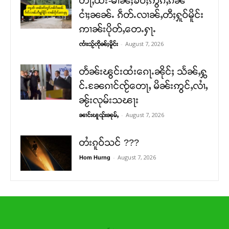
တႃႇထႆး-မၢၼ်ႈၶဝ်ႈဢွၵ်ႇၵၼ်
ငၢႆႈၼၼ်ႉ ၵဵတ်ႉလၢၼ်ႇတီႈႁူဝ်မိူင်း
ဢၢၼ်းပိုတ်ႇတေႉႁႃႉ
-
August 7, 2026
ၸၢႆးသႂ်ၸိုၼ်ႈမိူင်း
တႅၼ်းၽွင်းထႆးၵေႃႉၼိုင်ႈ သႅၼ်ႇႁွ
င်ႉၼႄၵၢင်ၸႂ်တေႃႇ မိၼ်းဢွင်ႇလၢႆႇ
ၼႂ်းလုမ်းသၽႃး
-
August 7, 2026
ၼၢင်းၽူၺ်းၼုမ်ႇ
တႆးၵူဝ်သင် ???
-
August 7, 2026
Hom Hurng