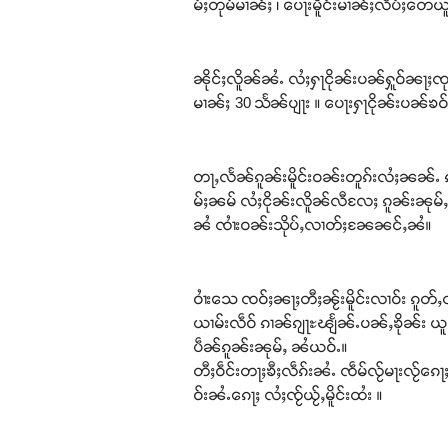
မ်ႈတုမ်မၢၼ်ႈ ၊ ပေႃးမိူင်းမၢၼ်ႈလႅပ်ႈတေယူ
ၼိုင်ႈလိူၼ်ၼႆႉ လႆႈႁႃငိုၼ်းပၼ်ႁူဝ်ၼႃႈၸုမ
မၢၼ်ႈ 30 သႅၼ်ပျႃး ။ ပေႃးႁႃငိုၼ်းပၼ်ၶဝ
တႃႇလႅၼ်ၵူၼ်းမိူင်းဝၼ်းတူၵ်းလႆႈၼၼ်ႉ ၵ
မ်ႈၼမ် လႆႈငိုၼ်းလိူၼ်လီလႄႈ ၵူၼ်းၼုမ
ၼႆ ၸၢႆးဝၼ်းသိုပ်ႇလၢတ်ႈၼႄၼင်ႇၼႆ။
ဝၢႆးသေ ၸဝ်ႈၼႃႈတီႈၼႂ်းမိူင်းလၢဝ်း ၵူတ်ႇထ
ယၢမ်းလဵဝ် ၵၢၼ်ၵျႃႊၽျႅၼ်ႉပၼ်ႇၶိုၼ်း ယူႇ
ပဵၼ်ၵူၼ်းၼုမ်ႇ ၼႆယဝ်ႉ။
တီႈဝဵင်းတႃႈၶီႈလဵၵ်းၼႆႉ ၸဵမ်လႂ်မႃးလႂ်ၵေ
ဝ်းၼႆႉၵေႃႈ လႆႈၸႂ်ယႂ်ႇမိူင်းထႆး ။