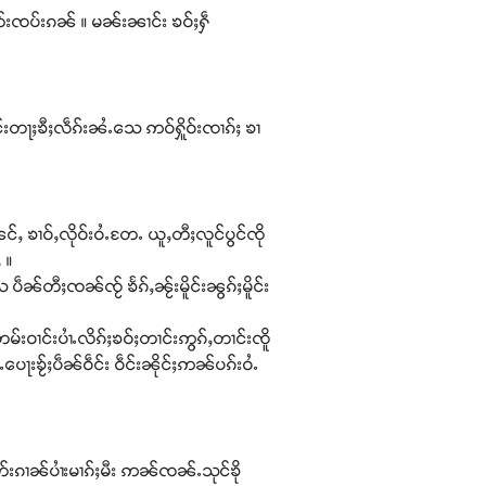
တ်းၸပ်းၵၼ် ။ မၼ်းၼၢင်း ၶဝ်ႈႁဵ
င်းတႃႈၶီႈလဵၵ်းၼႆႉသေ ဢဝ်ႁိူဝ်းၸၢၵ်ႈ ၶၢ
်ႇ ၶၢဝ်ႇလိုဝ်းဝႆႉတႄႉ ယူႇတီႈလူင်ပွင်ၸို
 ။
ၼ်တီႈၸၼ်ၸႂ် ၶႅၵ်ႇၼႂ်းမိူင်းၼွၵ်ႈမိူင်း
မ်းဝၢင်းပၢႆႉလိၵ်ႈၶဝ်ႈတၢင်းဢွၵ်ႇတၢင်းၸိူ
ပေႃးၶႂ်ႈပဵၼ်ဝဵင်း ဝဵင်းၼိုင်ႈဢၼ်ပၵ်းဝႆႉ
တ်းၵၢၼ်ပၢႆးမၢၵ်ႈမီး ဢၼ်ၸၼ်ႉသုင်ၶို