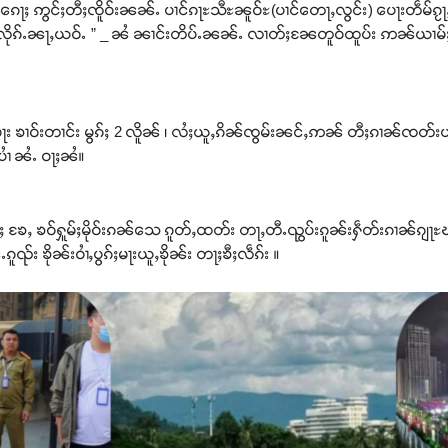
ေႃႈ ဢွင်ႈတီႈၸိူဝ်းၼၼ်ႉ ပၢင်ၵႃႊသီႊၼူဝ်ႊ(ပၢင်တေႃႇလွင်း) ပေႃးတဵမ်ၵႂႃႇ
ၼ်းလိုၵ်ႉၼႃႇယဝ်ႉ ” _ ၼႆ ၼၢင်းတိပ်ႉၼၼ်ႉ လၢတ်ႈၼႄတူဝ်ထူပ်း ဢၼ်ယၢမ
ႃး ၶၢဝ်းတၢင်း မွၵ်ႈ 2 လိူၼ် ၊ လႆႈယူႇၵိၼ်ၸွမ်းၼင်ႇဢၼ် တီႈၵၢၼ်ၸတ်းပ
ပၢႆ ၼႆႉ ဝႃႈၼႆ။
ႄႈ ၶႄႇ ၶဝ်ႁူမ်ႈမိုဝ်းၵၼ်သေ ၵူတ်ႇထတ်း တႃႇတီႉၺွပ်းၵူၼ်းႁဵတ်းၵၢၼ်ၵျႃ
ၵူၺ်း ၶိုၼ်းဝၢႆႇပွၵ်ႈမႃးယူႇၶိုၼ်း တႃႈၶီႈလဵၵ်း ။