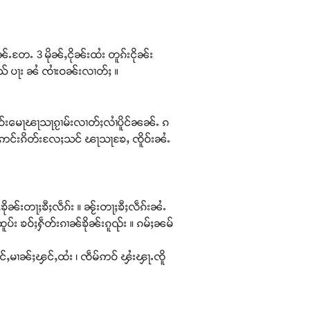
်ႉတႄႉ 3 မိုၼ်ႇငိုၼ်းထႆး တူၵ်းငိုၼ်း
ႉသ် ပႃး ၼႆ ၸၢႆးဝၼ်းလၢတ်ႈ ။
ဝ်းမေႃၽႃသႃၵႂၢမ်းလၢတ်ႈလၢႆပိူင်ၼၼ်ႉ ၵ
သႃဢင်းၵိတ်းလႄႈသင် ၽႃသႃၶႄႇ ၸိူဝ်းၼႆႉ
ၶိုၼ်းတႃႈၶီႈလဵၵ်း ။ ၼႂ်းတႃႈၶီႈလဵၵ်းၼႆႉ
ပ်း ၶဝ်ႈႁဵတ်းၵၢၼ်ၶိုၼ်းၵူၺ်း ။ ၵမ်ႈၼမ်
ႈၾင်ႇမၢၼ်ႈၾင်ႇထႆး ၊ ၸဵမ်ဢဝ် ၾႆးၾႃႉၸိူ