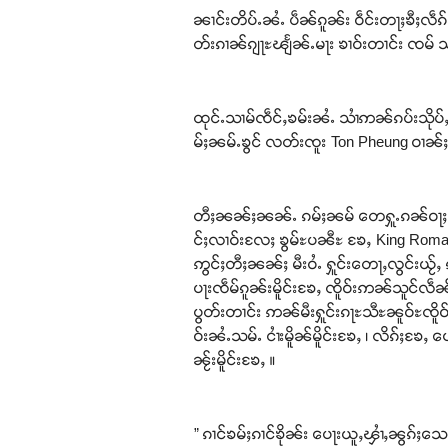
ၼၢင်းတိပ်ႉၼႆႉ ပဵၼ်ၵူၼ်း ဝဵင်းတႃႈၶီႈလဵ
တ်းၵၢၼ်ၵျႃႊၽျႅၼ်ႉမႃး ၶၢဝ်းတၢင်း ၸမ် သ
ထုင်ႉသၢမ်ၸဵင်ႇၶမ်းၼႆႉ သၢႆဢၼ်ၵပ်းသိုပ်ႇ
မ်ႈၼမ်ႉၶွင် လတ်းၸူး Ton Pheung ဝၢၼ်ႈတူၼ
တီႈၼၼ်ႈၼၼ်ႉ ၵမ်ႈၼမ် တေႁူႉၵၼ်ဝႃႈ ပဵၼ်ဢွ
င်ႈလၢဝ်းလႄႈ ၶွမ်ႊပၼီႊ ၶႄႇ King Romans
ဢွင်ႈတီႈၼၼ်ႈ မီးဝႆႉ ႁူင်းတေႃႇလွင်းယႂ်ႇ
ပႃးၸဵမ်ၵူၼ်းမိူင်းၶႄႇ ၸိူဝ်းဢၼ်သူင်လဵၼ
ပွတ်းတၢင်း ဢၼ်မီးႁူင်းၵႃႊသီႊၼူဝ်ႊၸိူဝ်
ဝ်းၼႆႉသမ်ႉ ငၢႆးမိူၼ်မိူင်းၶႄႇ ၊ လိၵ်ႈၶႄႇ 
ၼႂ်းမိူင်းၶႄႇ ။
” ၵၢင်ၶမ်ႈၵၢင်ၶိုၼ်း ပေႃးယူႇၾၢႆႇၼွၵ်ႈသ