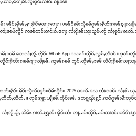
ႇယၢပ်ႇၵေႃႈၶၢႆႉၸူးမိူင်းလၢဝ်း ဝႃႈၼႆ။
်း ၼိုင်ႈမိုၼ်ႇႁႃႈႁဵင်ၻေႃႊꩮႃႊ ၊ ပၼ်ငိုၼ်းလိူၼ်ၵူၼ်းႁဵတ်းၵၢၼ်ၵျႃႊၽျႅၼ
်လႆႈၼမ်လိူဝ် ဢၼ်တမ်းဝၢင်းဝႆႉၵေႃႈ လႆႈငိုၼ်းသူးယွမ်ႉၸႂ် လႆႈၿူဝ်ႊꧣတ်
မ်ႈၼမ် တေလႆႈၸႂ်ႉတိုဝ်း WhatsApp သေၵပ်းသိုပ်ႇလွၵ်ႇလႅၼ် ။ ၵူၼ်းၸိူ
်ႇၸိူဝ်းႁဵတ်းၵၢၼ်ၵျႃႊၽျႅၼ်ႉ ဢွၼ်ၵၼ် တူင်ႉတိုၼ်ႇၵၼ် လဵပ်ႈႁဵၼ်းၽႃ
တ်းႁႅင်း မိူဝ်ႈလိူၼ်ၼူဝ်ႊဝႅမ်ႊပိူဝ်ႊ 2025 ၼၼ်ႉသေ ၸၢႆးဝၼ်း လႆႈၶၢႆႉယူႇ
တဵတ်ႇတဵတ်ႇ ။ ၸုမ်းၵျႃႊၽျႅၼ်ႉၸိူဝ်းၼႆႉ တေႁူၺ်းႁွင်ႉဢဝ်ၵူၼ်းမီးတူဝ်ထူ
ႃႈ လႆႈၸႂ်ယႂ်ႇ သိမ်ႊ ၵၢတ်ႉၾူၼ်း မိူင်းထႆး တႃႇၵပ်းသိုပ်ႇၵပ်းသၢၼ်ၵၼ်ငၢႆ