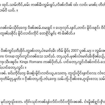
ၵ်း ထုင်ႉသၢမ်ၸဵင်ႇၶမ်း ဢၼ်မီးၸွမ်းၶွပ်ႇလႅၼ်လိၼ် ထႆး လၢဝ်း မၢၼ်ႈ တိ
ၢမ်ပီ ယဝ်ႉ ။
ၵၼ်ၵမ်းသိုဝ်ႈၵေႃႈ ပဵၼ်ၼမ်ႉမႄႈၶွင် ။ ပေႃးလုၵ်ႉၾင်ႇတၢင်း မိူင်းၽူင်း ဝဵ
်ႈၽိုင်ႈ မိူင်းလၢဝ်းၸိုင် တေႁိုင်မွၵ်ႈ 45 မိၼိတ်ႉ။
င်ႈတီႈၶိုၵ်ႉတွၼ်းတႃႇပၢႆးမၢၵ်ႈမီး ၸဵမ် မိူဝ်ႈ 2007 ပူၼ်ႉမႃး ။ ၸွမ်းၼင
 Group တူၵ်းလူင်းၵၼ်သေ သၢင်ႈဝႆႉ တႃႇယုၵ်ႉမုၼ်းပၢႆးမၢၵ်ႈမီးၶိုၼ်ႈယႂ်ႇ
 ၵႃႊသီႊၼူဝ်ႊ Kings Romans ဢၼ်ပိုတ်ႇဝႆႉ ပၢင်တေႃႇလွင်းပဵၼ်ၵၢင်ဝႆႉသေ ပဵ
်ႈပၢင်တေႃႇလွင်း ။
းၼႆႉ ၶဝ်ႈၸိုဝ်ႈဝႃႈ မီးၼႂ်းမိူင်းလၢဝ်းယူႇသေတႃႉ တူၺ်းပိူင်ၾၢင်လႄႈ လၢႆးတ
ပေႃးတဵမ်ၵႂႃႇမူတ်း ။ ငိုၼ်းတႃႇၸႂ်ႉၸၢႆႇၵေႃႈ သမ်ႉၸႂ်ႉငိုၼ်းၶႄႇၵူၺ်းလႄႈ သမ်ႉ
ေ မုင်ႈတူၺ်းတႄႉ တိုၵ်းသုင်ဢၼ်ၾႆးလႅင်းလႅင်းၸိူဝ်းၼၼ်ႉ ငၢႆးမိူၼ်ႁူင်းႁဵ