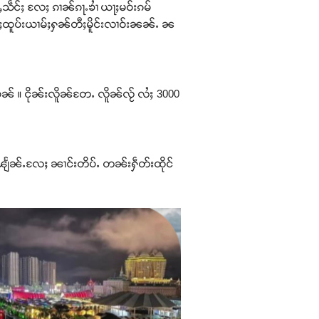
သဵင်ႈ လႄႈ ၵၢၼ်ၵႃႉၶၢႆ ယႃႈမဝ်းၵမ်
်ႈထူပ်းယၢမ်ႈႁၼ်တီႈမိူင်းလၢဝ်းၼၼ်ႉ ၼ
ၼ် ။ ငိုၼ်းလိူၼ်တႄႉ လိူၼ်လႂ် လႆႈ 3000
ႊၽျႅၼ်ႉလႄႈ ၼၢင်းတိပ်ႉ တၼ်းႁဵတ်းထိုင်