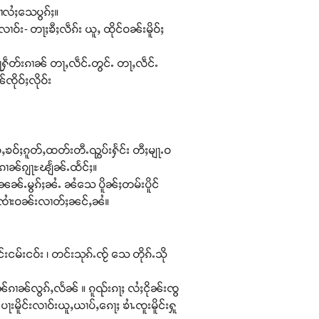
ၢႆလႆႈသေပွၵ်ႈ။
ၢဝ်း- တႃႈၶီႈလဵၵ်း ယူႇ ထိုင်ဝၼ်းမိူဝ်ႈ
ႁႃႁဵတ်းၵၢၼ် တႃႇလဵင်ႉတွင်ႉ တႃႇလဵင်ႉ
ၸိုဝ်ႈလိုဝ်း
ပႆႇၶဝ်ႈၵူတ်ႇထတ်းတီႉၺွပ်းႁႅင်း တီႈမျႃႉဝ
းၵၢၼ်ၵျႃႊၽျႅၼ်ႉထႅင်ႈ။
ႈၼၼ်ႉမွၵ်ႈၼႆႉ ၼႆသေ ပိူၼ်ႈတမ်းပိူင်
– ၸၢႆးဝၼ်းလၢတ်ႈၼင်ႇၼႆ။
်းငဝ်း ၊ တင်းသုၵ်ႉၸႂ် သေ တိုၵ်ႉသို
ၼ်ၵၢၼ်လွၵ်ႇလႅၼ် ။ ၵူၺ်းၵႃႈ လႆႈငိုၼ်းၸွ
င်းလၢဝ်းယူႇယၢပ်ႇၵေႃႈ ၶၢႆႉၸူးမိူင်းႁူ