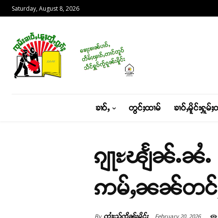
Saturday, August 8, 2026
ၶၢဝ်ႇ
တွင်ႈထၢမ်
ၶၢဝ်ႇမိူင်းႁူမ်ႈ
ၵျႃႊၽျႅၼ်ႉၼႆႉ
ဢမ်ႇၼၼ်တင်ႈၸ
By
February 20, 2026
ၸၢႆးသႂ်ၸိုၼ်ႈမိူင်း