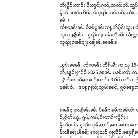
တီႈမိူင်းလၢဝ်း မီးလွင်ႈၵူတ်ႇထတ်းတီႉၺွ
မိူၼ် ၼၢင်းတိပ်ႉၼႆႉၵူၺ်းၼင်ႇၵဝ်ႇ ၸၢႆးဝၼ်
ၼႆႉ ။
ၸၢႆးဝၼ်းၼႆႉ ပဵၼ်ၵူၼ်းၸႃႇတိမိူင်းသူႈ ၊ 
လူၼႃႈႁိူၼ်း ။ ၵူၺ်းၵႃႈ ၵမ်းလိုၼ်း လႆႈႁွတ
လူၺ်ႈၵၢၼ်ၵျႃႊၽျ်ၼ်ႉၼၼ်ႉ။
ၽွင်းၼၼ်ႉ ၸၢႆးဝၼ်း တိုၵ်ႉမီး ဢႃယု 18 ပီ
တီႇၽွင်းႁၢင်ပီ 2025 ၼၼ်ႉ မၼ်းၸၢႆး တၼ်း
“ ႁဵတ်းၵၢၼ်မႃး ၶၢဝ်းတၢင်း 3 ပီပၢႆယဝ်ႉ 
မၼ်းဝႆႉ ။ ပေႃးႁႃလႆႈၸွမ်းၼင်ႇ ႁူဝ်ၼႃ
ၵၢၼ်ၵျႃႊၽျႅၼ်ႉၼႆႉ ပဵၼ်ၵၢၼ်ဢၼ်လႆႈ ၸႂ်
ပ်ႇႁဵတ်းယူႇ ၵွပ်ႈဢမ်ႇမီးတၢင်းလိူၵ်ႈ ။
မိူၼ်ၼင်ႇ ၵူၼ်းၼုမ်ႇတၢင်ႇၵေႃႉၵေႃႈ တေင
မ်းၽဵၼ်ႈၽဵၼ်ႈ လႄႈသင် ႁႃလဵင်ႉၼႃႈႁိူၼ်