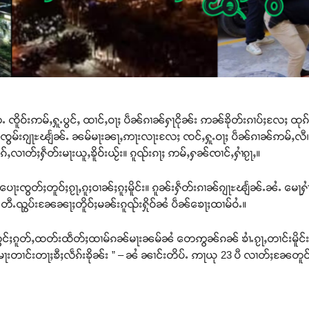
ႉ ၸိူဝ်းဢမ်ႇႁူႉပွင်ႇ ထၢင်ႇဝႃႈ ပဵၼ်ၵၢၼ်ႁႃငိုၼ်း ဢၼ်ၶိုတ်းၵၢပ်ႈလႄႈ ထုၵ်ႇၸွ
ၵ်ႉၸွမ်းၵျႃႊၽျႅၼ်ႉ ၼမ်မႃးၼႃႇဢႃးလႃးလႄႈ ၸင်ႇႁူႉဝႃႈ ပဵၼ်ၵၢၼ်ဢမ်ႇလီ။ ဝၢႆ
လၢတ်ႈႁဵတ်းမႃးယူႇၶိူဝ်းယႂ်း။ ၵူၺ်းၵႃႈ ဢမ်ႇႁၼ်ၸၢင်ႇႁၢႆၵႂႃႇ။
ႉပေႃးၸွတ်ႈတူဝ်ႈၵႂႃႇၵူႈဝၢၼ်ႈၵူႈမိူင်း။ ၵူၼ်းႁဵတ်းၵၢၼ်ၵျႃႊၽျႅၼ်ႉၼႆႉ မေႃ
 တီႉၺွပ်းၼႄၼႃႈတိူဝ်ႈမၼ်းၵူၺ်းႁိုဝ်ၼႆ ပဵၼ်ၶေႃႈထၢမ်ဝႆႉ။
လွင်ႈၵူတ်ႇထတ်းထဵတ်ႈထၢမ်ၵၼ်မႃးၼမ်ၼႆ တေဢွၼ်ၵၼ် ၶၢႆႉၵႂႃႇတၢင်းမိူင်းလၢဝ
းတၢင်းတႃႈၶီႈလဵၵ်းၶိုၼ်း ” – ၼႆ ၼၢင်းတိပ်ႉ ဢႃယု 23 ပီ လၢတ်ႈၼႄတူ