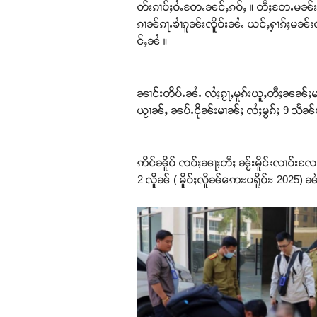
တ်းၵၢပ်ႈဝႆႉတႄႉၼင်ႇၵဝ်ႇ ။ တီႈတႄႉမၼ်းၵ
ၵၢၼ်ၵႃႉၶၢႆၵူၼ်းၸိူဝ်းၼႆႉ ယင်ႇႁၢၵ်ႈမ
င်ႇၼႆ ။
ၼၢင်းတိပ်ႉၼႆႉ လႆႈၵႂႃႇမူၵ်းယူႇတီႈၼၼ်ႈမ
ယႂၢၼ်ႇ ၼပ်ႉငိုၼ်းမၢၼ်ႈ လႆႈမွၵ်ႈ 9 သႅၼ်
ဢိင်ၼိူဝ် ၸဝ်ႈၼႃႈတီႈ ၼႂ်းမိူင်းလၢဝ်းလ
2 လိူၼ် ( မိူဝ်ႈလိူၼ်ဢေႊပရိူဝ်ႊ 2025) ၼႆႉ