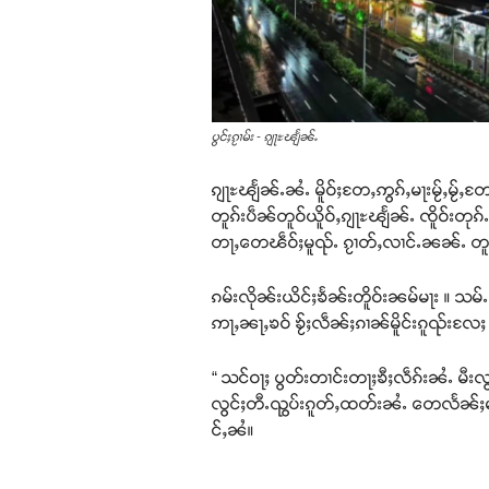
ပွင်ႈၵႂၢမ်း - ၵျႃႊၽျႅၼ်ႉ
ၵျႃႊၽျႅၼ်ႉၼႆႉ မိူဝ်ႈတႄႇဢွၵ်ႇမႃးမႂ်ႇမႂ်ႇတႄ
တူၵ်းပဵၼ်တူဝ်ယိူဝ်ႇၵျႃႊၽျႅၼ်ႉ ၸိူဝ်းတု
တႃႇတေၽဵဝ်ႈမူၺ်ႉ ၵႂၢတ်ႇလၢင်ႉၼၼ်ႉ တူၵ်ႇ
ၵမ်းလိုၼ်းယိင်ႈၶႅၼ်းတိူဝ်းၼမ်မႃး ။ သမ်
ဢႃႇၼႃႇၶဝ် ၶႂ်ႈလဵၼ်ႈၵၢၼ်မိူင်းၵူၺ်းလႄႈ
“ သင်ဝႃႈ ပွတ်းတၢင်းတႃႈၶီႈလဵၵ်းၼႆႉ မီး
လွင်ႈတီႉၺွပ်းၵူတ်ႇထတ်းၼႆႉ တေလႅၼ်ႈမႃ
င်ႇၼႆ။