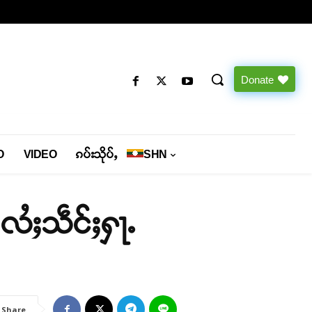
Donate
O
VIDEO
ၵပ်းသိုပ်ႇ
SHN
လႆႈသဵင်ႈႁႃႉ
Share