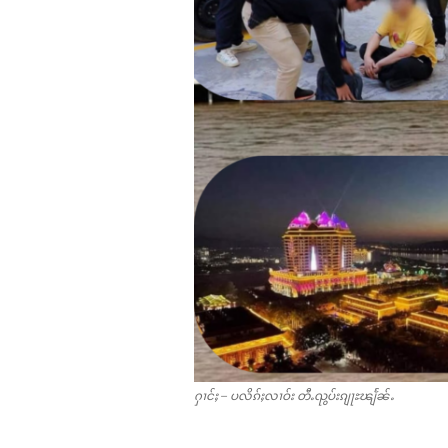
ႁၢင်ႈ – ပလိၵ်ႈလၢဝ်း တီႉၺွပ်းၵျႃႊၽျႅၼ်ႉ