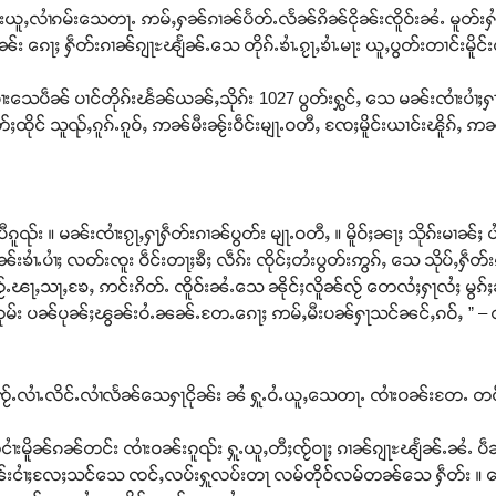
ပ်းယူႇလၢႆၵမ်းသေတႃႉ ဢမ်ႇႁၼ်ၵၢၼ်ပႅတ်ႉလႅၼ်ၵိၼ်ငိုၼ်းၸိူဝ်းၼႆႉ မူတ်းႁ
း ၵေႃႈ ႁဵတ်းၵၢၼ်ၵျႃႊၽျႅၼ်ႉသေ တိုၵ်ႉၶၢႆႉၵႂႃႇၶၢႆႉမႃး ယူႇပွတ်းတၢင်းမိူင်းလ
ဝၢႆးသေပဵၼ် ပၢင်တိုၵ်းၽႅၼ်ယၼ်ႇသိုၵ်း 1027 ပွတ်းႁွင်ႇ သေ မၼ်းၸၢႆးပၢႆႈ
်ႈထိုင် သူၺ်ႇၵူၵ်ႉၵူဝ်ႇ ဢၼ်မီးၼႂ်းဝဵင်းမျႃႉဝတီႇ ၸႄႈမိူင်းယၢင်းၽိူၵ်ႇ ဢၼ်
ၵူၺ်း ။ မၼ်းၸၢႆးၵႂႃႇႁႃႁဵတ်းၵၢၼ်ပွတ်း မျႃႉဝတီႇ ။ မိူဝ်ႈၼႃႈ သိုၵ်းမၢၼ်ႈ 
ၶၢႆႉပၢႆႈ လတ်းၸူး ဝဵင်းတႃႈၶီႈ လဵၵ်း ၸိုင်ႈတႆးပွတ်းဢွၵ်ႇ သေ သိုပ်ႇႁဵတ်
၊ ၸႂ်ႉၽႃႇသႃႇၶႄႇ ဢင်းၵိတ်ႉ ၸိူဝ်းၼႆႉသေ ၼိုင်ႈလိူၼ်လႂ် တေလႆႈႁႃလႆႈ မွၵ်
ႈၸုမ်း ပၼ်ပုၼ်ႈၽွၼ်းဝႆႉၼၼ်ႉတႄႉၵေႃႈ ဢမ်ႇမီးပၼ်ႁႃသင်ၼင်ႇၵဝ်ႇ ” 
ႉလၢႆႉလိင်ႉလၢႆလႅၼ်သေႁႃငိုၼ်း ၼႆ ႁူႉဝႆႉယူႇသေတႃႉ ၸၢႆးဝၼ်းတႄႉ တင်းငမ
ၢႆးမိူၼ်ၵၼ်တင်း ၸၢႆးဝၼ်းၵူၺ်း ႁူႉယူႇတီႈၸႂ်ဝႃႈ ၵၢၼ်ၵျႃႊၽျႅၼ်ႉၼႆႉ ပဵ
းငၢႆႈလႄႈသင်သေ ၸင်ႇလပ်းႁူလပ်းတႃ လမ်တိုဝ်လမ်တၼ်သေ ႁဵတ်း ။ ပေႃးမိူ