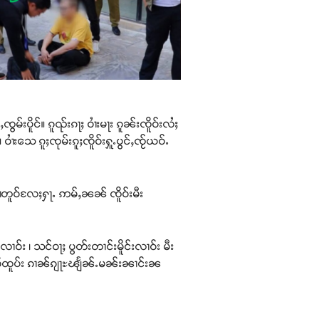
မ်းပိူင်။ ၵူၺ်းၵႃႈ ဝၢႆးမႃး ၵူၼ်းၸိူဝ်းလႆႈ
းသေ ၵူႈၸုမ်းၵူႈၸိူဝ်းႁူႉပွင်ႇၸႂ်ယဝ်ႉ
ႁၢႆတူဝ်လႄႈႁႃႉ ဢမ်ႇၼၼ် ၸိူဝ်းမီး
်း ၊ သင်ဝႃႈ ပွတ်းတၢင်းမိူင်းလၢဝ်း မီး
ဝ်ထူပ်း ၵၢၼ်ၵျႃႊၽျႅၼ်ႉမၼ်းၼၢင်းၼ