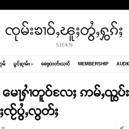
ၸုမ်းၶၢဝ်ႇၽူႈတွႆႇႁွၵ်ႈ
SHAN
တုမ်
ပွင်ႈၵႂၢမ်း
ၶေႃႈထတ်းသၢင်
MEMBERSHIP
AUDI
 မေႃႁၢႆတူဝ်လႄႈ ဢမ်ႇၺွပ်း
ႂ်ပွႆႇလွတ်ႈ
59